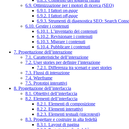
6.8.3. Consenso dei soggetti ritratti
6.9. Ottimizzazione per i motori di ricerca (SEO)
6.9.1. I fattori
on-page
6.9.2. I fattori
off-page
6.9.3. Strumenti di diagnostica SEO: Search Cons
6.10. Gestire i contenuti
6.10.1. L’inventario dei contenuti
6.10.2. Revisionare i contenuti
6.10.3. Migrare i contenuti
6.10.4. Pubblicare i contenuti
7. Progettazione dell’interazione
7.1. Caratteristiche dell’interazione
7.2. User stories per definire l’interazione
7.2.1. Differenza tra scenari e user stories
7.3. Flussi di interazione
7.4. Wireframe
7.5. Prototipi interattivi
8. Progettazione dell’interfaccia
8.1. Obiettivi dell’interfaccia
8.2. Elementi dell’interfaccia
8.2.1. Elementi di composizione
8.2.2. Elementi interattivi
8.2.3. Elementi testuali (microtesti)
8.3. Progettare e costruire in alta fedeltà
8.3.1. Layout di pagina