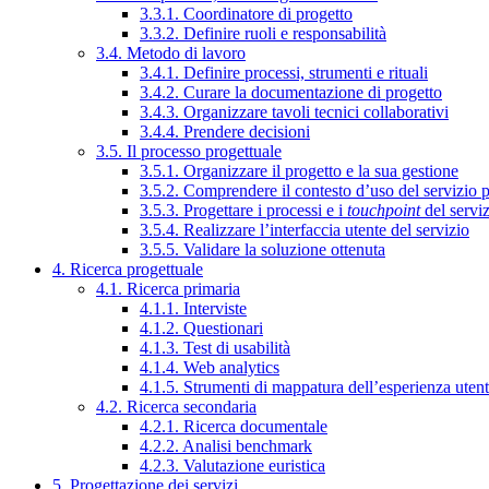
3.3.1. Coordinatore di progetto
3.3.2. Definire ruoli e responsabilità
3.4. Metodo di lavoro
3.4.1. Definire processi, strumenti e rituali
3.4.2. Curare la documentazione di progetto
3.4.3. Organizzare tavoli tecnici collaborativi
3.4.4. Prendere decisioni
3.5. Il processo progettuale
3.5.1. Organizzare il progetto e la sua gestione
3.5.2. Comprendere il contesto d’uso del servizio 
3.5.3. Progettare i processi e i
touchpoint
del servi
3.5.4. Realizzare l’interfaccia utente del servizio
3.5.5. Validare la soluzione ottenuta
4. Ricerca progettuale
4.1. Ricerca primaria
4.1.1. Interviste
4.1.2. Questionari
4.1.3. Test di usabilità
4.1.4. Web analytics
4.1.5. Strumenti di mappatura dell’esperienza uten
4.2. Ricerca secondaria
4.2.1. Ricerca documentale
4.2.2. Analisi benchmark
4.2.3. Valutazione euristica
5. Progettazione dei servizi