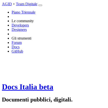
AGID
+
Team Digitale
Piano Triennale
Le community
Developers
Designers
Gli strumenti
Forum
Docs
GitHub
Docs Italia
beta
Documenti pubblici, digitali.