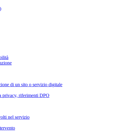
)
ilità
azione
ione di un sito o servizio digitale
va privacy, riferimenti DPO
olti nel servizio
ntervento