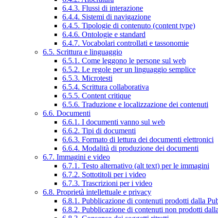
6.4.3. Flussi di interazione
6.4.4. Sistemi di navigazione
6.4.5. Tipologie di contenuto (content type)
6.4.6. Ontologie e standard
6.4.7. Vocabolari controllati e tassonomie
6.5. Scrittura e linguaggio
6.5.1. Come leggono le persone sul web
6.5.2. Le regole per un linguaggio semplice
6.5.3. Microtesti
6.5.4. Scrittura collaborativa
6.5.5. Content critique
6.5.6. Traduzione e localizzazione dei contenuti
6.6. Documenti
6.6.1. I documenti vanno sul web
6.6.2. Tipi di documenti
6.6.3. Formato di lettura dei documenti elettronici
6.6.4. Modalità di produzione dei documenti
6.7. Immagini e video
6.7.1. Testo alternativo (alt text) per le immagini
6.7.2. Sottotitoli per i video
6.7.3. Trascrizioni per i video
6.8. Proprietà intellettuale e privacy
6.8.1. Pubblicazione di contenuti prodotti dalla P
6.8.2. Pubblicazione di contenuti non prodotti dal