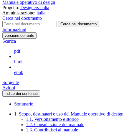
Manuale operativo di design
Progetto:
Designers Italia
Amministrazione:
italia
Cerca nel documento
Cerca nel documento
Informazioni
versione-corrente
Scarica
pdf
html
epub
Sorgente
Azioni
indice dei contenuti
Sommario
1. Scopo, destinatari e uso del Manuale operativo di design
1.1. Versionamento e storico
1.2. Consultazione del manuale
1.3. Contribuisci al manuale