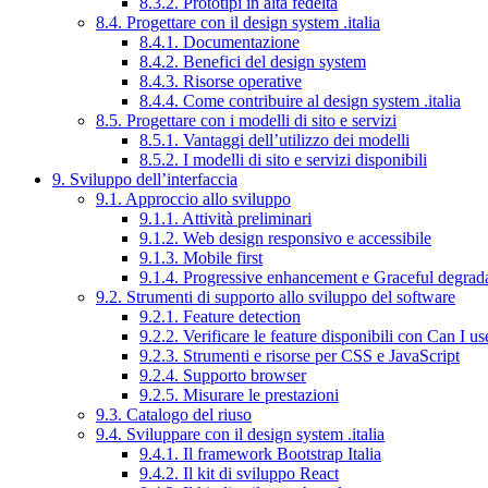
8.3.2. Prototipi in alta fedeltà
8.4. Progettare con il design system .italia
8.4.1. Documentazione
8.4.2. Benefici del design system
8.4.3. Risorse operative
8.4.4. Come contribuire al design system .italia
8.5. Progettare con i modelli di sito e servizi
8.5.1. Vantaggi dell’utilizzo dei modelli
8.5.2. I modelli di sito e servizi disponibili
9. Sviluppo dell’interfaccia
9.1. Approccio allo sviluppo
9.1.1. Attività preliminari
9.1.2. Web design responsivo e accessibile
9.1.3. Mobile first
9.1.4. Progressive enhancement e Graceful degrad
9.2. Strumenti di supporto allo sviluppo del software
9.2.1. Feature detection
9.2.2. Verificare le feature disponibili con Can I us
9.2.3. Strumenti e risorse per CSS e JavaScript
9.2.4. Supporto browser
9.2.5. Misurare le prestazioni
9.3. Catalogo del riuso
9.4. Sviluppare con il design system .italia
9.4.1. Il framework Bootstrap Italia
9.4.2. Il kit di sviluppo React