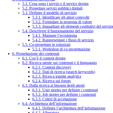
5.1. Cosa sono i servizi e il service design
5.2. Progettare servizi pubblici digitali
5.3. Definire il modello di servizio
5.3.1. Identificare gli attori coinvolti
5.3.2. Formulare la proposta di valore
5.3.3. Inquadrare gli elementi costitutivi del serviz
5.4. Descrivere il funzionamento del servizio
5.4.1. Mappare l’ecosistema
5.4.2. Rappresentare i flussi di servizio
5.5. Co-progettare le soluzioni
5.5.1. Workshop di co-progettazione
6. Progettazione dei contenuti
6.1. Cos’è il content design
6.2. Ricerca utente sui contenuti e il linguaggio
6.2.1. Content discovery
6.2.2. Dati di ricerca (search keywords)
6.2.3. Ricerca tramite analytics
6.2.4. Ricerca sui forum
6.3. Dalla ricerca ai bisogni degli utenti
6.3.1. User stories per definire i contenuti
6.3.2. Job stories per definire i contenuti
6.3.3. Criteri di accettazione
6.4. Architettura dell’informazione
6.4.1. Definire l’architettura dell’informazione
6.4.2. Alberatura