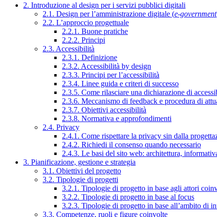
2. Introduzione al design per i servizi pubblici digitali
2.1. Design per l’amministrazione digitale (
e-government
2.2. L’approccio progettuale
2.2.1. Buone pratiche
2.2.2. Principi
2.3. Accessibilità
2.3.1. Definizione
2.3.2. Accessibilità by design
2.3.3. Principi per l’accessibilità
2.3.4. Linee guida e criteri di successo
2.3.5. Come rilasciare una dichiarazione di accessib
2.3.6. Meccanismo di feedback e procedura di attu
2.3.7. Obiettivi accessibilità
2.3.8. Normativa e approfondimenti
2.4. Privacy
2.4.1. Come rispettare la privacy sin dalla progettaz
2.4.2. Richiedi il consenso quando necessario
2.4.3. Le basi del sito web: architettura, informati
3. Pianificazione, gestione e strategia
3.1. Obiettivi del progetto
3.2. Tipologie di progetti
3.2.1. Tipologie di progetto in base agli attori coinv
3.2.2. Tipologie di progetto in base al focus
3.2.3. Tipologie di progetto in base all’ambito di i
3.3. Competenze, ruoli e figure coinvolte