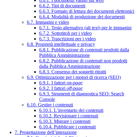
6.6.1. I documenti vanno sul web
6.6.2. Tipi di documenti
6.6.3. Formato di lettura dei documenti elettronici
6.6.4. Modalità di produzione dei documenti
6.7. Immagini e video
6.7.1. Testo alternativo (alt text) per le immagini
6.7.2. Sottotitoli per i video
6.7.3. Trascrizioni per i video
6.8. Proprietà intellettuale e privacy
6.8.1. Pubblicazione di contenuti prodotti dalla
Pubblica Amministrazione
6.8.2. Pubblicazione di contenuti non prodotti
dalla Pubblica Amministrazione
6.8.3. Consenso dei soggetti ritratti
6.9. Ottimizzazione per i motori di ricerca (SEO)
6.9.1. I fattori
on-page
6.9.2. I fattori
off-page
6.9.3. Strumenti di diagnostica SEO: Search
Console
6.10. Gestire i contenuti
6.10.1. L’inventario dei contenuti
6.10.2. Revisionare i contenuti
6.10.3. Migrare i contenuti
6.10.4. Pubblicare i contenuti
7. Progettazione dell’interazione