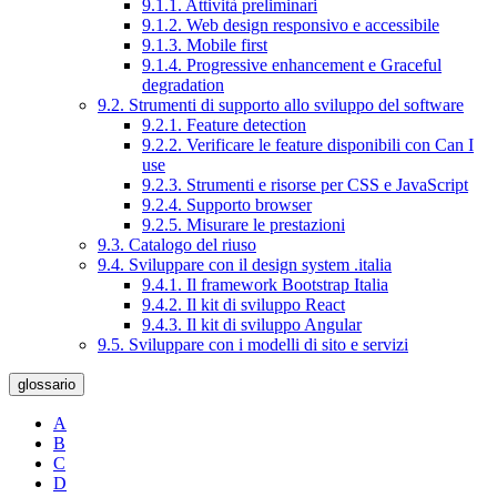
9.1.1. Attività preliminari
9.1.2. Web design responsivo e accessibile
9.1.3. Mobile first
9.1.4. Progressive enhancement e Graceful
degradation
9.2. Strumenti di supporto allo sviluppo del software
9.2.1. Feature detection
9.2.2. Verificare le feature disponibili con Can I
use
9.2.3. Strumenti e risorse per CSS e JavaScript
9.2.4. Supporto browser
9.2.5. Misurare le prestazioni
9.3. Catalogo del riuso
9.4. Sviluppare con il design system .italia
9.4.1. Il framework Bootstrap Italia
9.4.2. Il kit di sviluppo React
9.4.3. Il kit di sviluppo Angular
9.5. Sviluppare con i modelli di sito e servizi
glossario
A
B
C
D