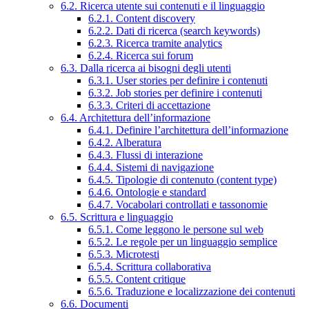
6.2. Ricerca utente sui contenuti e il linguaggio
6.2.1. Content discovery
6.2.2. Dati di ricerca (search keywords)
6.2.3. Ricerca tramite analytics
6.2.4. Ricerca sui forum
6.3. Dalla ricerca ai bisogni degli utenti
6.3.1. User stories per definire i contenuti
6.3.2. Job stories per definire i contenuti
6.3.3. Criteri di accettazione
6.4. Architettura dell’informazione
6.4.1. Definire l’architettura dell’informazione
6.4.2. Alberatura
6.4.3. Flussi di interazione
6.4.4. Sistemi di navigazione
6.4.5. Tipologie di contenuto (content type)
6.4.6. Ontologie e standard
6.4.7. Vocabolari controllati e tassonomie
6.5. Scrittura e linguaggio
6.5.1. Come leggono le persone sul web
6.5.2. Le regole per un linguaggio semplice
6.5.3. Microtesti
6.5.4. Scrittura collaborativa
6.5.5. Content critique
6.5.6. Traduzione e localizzazione dei contenuti
6.6. Documenti