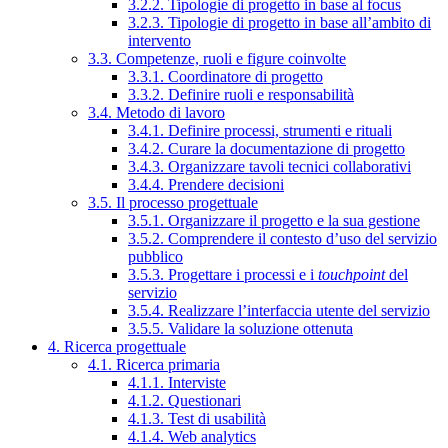
3.2.2. Tipologie di progetto in base al focus
3.2.3. Tipologie di progetto in base all’ambito di
intervento
3.3. Competenze, ruoli e figure coinvolte
3.3.1. Coordinatore di progetto
3.3.2. Definire ruoli e responsabilità
3.4. Metodo di lavoro
3.4.1. Definire processi, strumenti e rituali
3.4.2. Curare la documentazione di progetto
3.4.3. Organizzare tavoli tecnici collaborativi
3.4.4. Prendere decisioni
3.5. Il processo progettuale
3.5.1. Organizzare il progetto e la sua gestione
3.5.2. Comprendere il contesto d’uso del servizio
pubblico
3.5.3. Progettare i processi e i
touchpoint
del
servizio
3.5.4. Realizzare l’interfaccia utente del servizio
3.5.5. Validare la soluzione ottenuta
4. Ricerca progettuale
4.1. Ricerca primaria
4.1.1. Interviste
4.1.2. Questionari
4.1.3. Test di usabilità
4.1.4. Web analytics