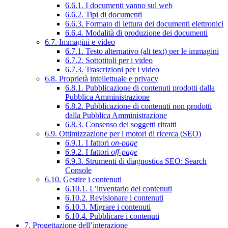
6.6.1. I documenti vanno sul web
6.6.2. Tipi di documenti
6.6.3. Formato di lettura dei documenti elettronici
6.6.4. Modalità di produzione dei documenti
6.7. Immagini e video
6.7.1. Testo alternativo (alt text) per le immagini
6.7.2. Sottotitoli per i video
6.7.3. Trascrizioni per i video
6.8. Proprietà intellettuale e privacy
6.8.1. Pubblicazione di contenuti prodotti dalla
Pubblica Amministrazione
6.8.2. Pubblicazione di contenuti non prodotti
dalla Pubblica Amministrazione
6.8.3. Consenso dei soggetti ritratti
6.9. Ottimizzazione per i motori di ricerca (SEO)
6.9.1. I fattori
on-page
6.9.2. I fattori
off-page
6.9.3. Strumenti di diagnostica SEO: Search
Console
6.10. Gestire i contenuti
6.10.1. L’inventario dei contenuti
6.10.2. Revisionare i contenuti
6.10.3. Migrare i contenuti
6.10.4. Pubblicare i contenuti
7. Progettazione dell’interazione