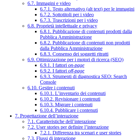
6.7. Immagini e video
6.7.1. Testo alternativo (alt text) per le immagini
6.7.2. Sottotitoli per i video
6.7.3. Trascrizioni per i video
6.8. Proprietà intellettuale e privacy
6.8.1. Pubblicazione di contenuti prodotti dalla
Pubblica Amministrazione
6.8.2. Pubblicazione di contenuti non prodotti
dalla Pubblica Amministrazione
6.8.3. Consenso dei soggetti ritratti
6.9. Ottimizzazione per i motori di ricerca (SEO)
6.9.1. I fattori
on-page
6.9.2. I fattori
off-page
6.9.3. Strumenti di diagnostica SEO: Search
Console
6.10. Gestire i contenuti
6.10.1. L’inventario dei contenuti
6.10.2. Revisionare i contenuti
6.10.3. Migrare i contenuti
6.10.4. Pubblicare i contenuti
7. Progettazione dell’interazione
7.1. Caratteristiche dell’interazione
7.2. User stories per definire l’interazione
7.2.1. Differenza tra scenari e user stories
7.3. Flussi di interazione