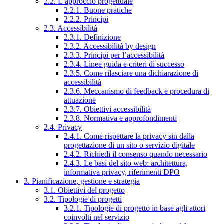
2.2. L’approccio progettuale
2.2.1. Buone pratiche
2.2.2. Principi
2.3. Accessibilità
2.3.1. Definizione
2.3.2. Accessibilità by design
2.3.3. Principi per l’accessibilità
2.3.4. Linee guida e criteri di successo
2.3.5. Come rilasciare una dichiarazione di
accessibilità
2.3.6. Meccanismo di feedback e procedura di
attuazione
2.3.7. Obiettivi accessibilità
2.3.8. Normativa e approfondimenti
2.4. Privacy
2.4.1. Come rispettare la privacy sin dalla
progettazione di un sito o servizio digitale
2.4.2. Richiedi il consenso quando necessario
2.4.3. Le basi del sito web: architettura,
informativa privacy, riferimenti DPO
3. Pianificazione, gestione e strategia
3.1. Obiettivi del progetto
3.2. Tipologie di progetti
3.2.1. Tipologie di progetto in base agli attori
coinvolti nel servizio