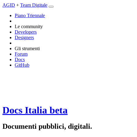
AGID
+
Team Digitale
Piano Triennale
Le community
Developers
Designers
Gli strumenti
Forum
Docs
GitHub
Docs Italia
beta
Documenti pubblici, digitali.