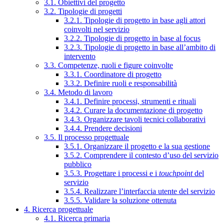
3.1. Obiettivi del progetto
3.2. Tipologie di progetti
3.2.1. Tipologie di progetto in base agli attori
coinvolti nel servizio
3.2.2. Tipologie di progetto in base al focus
3.2.3. Tipologie di progetto in base all’ambito di
intervento
3.3. Competenze, ruoli e figure coinvolte
3.3.1. Coordinatore di progetto
3.3.2. Definire ruoli e responsabilità
3.4. Metodo di lavoro
3.4.1. Definire processi, strumenti e rituali
3.4.2. Curare la documentazione di progetto
3.4.3. Organizzare tavoli tecnici collaborativi
3.4.4. Prendere decisioni
3.5. Il processo progettuale
3.5.1. Organizzare il progetto e la sua gestione
3.5.2. Comprendere il contesto d’uso del servizio
pubblico
3.5.3. Progettare i processi e i
touchpoint
del
servizio
3.5.4. Realizzare l’interfaccia utente del servizio
3.5.5. Validare la soluzione ottenuta
4. Ricerca progettuale
4.1. Ricerca primaria