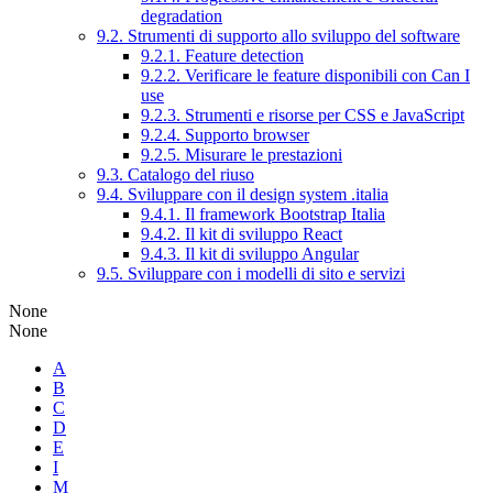
degradation
9.2. Strumenti di supporto allo sviluppo del software
9.2.1. Feature detection
9.2.2. Verificare le feature disponibili con Can I
use
9.2.3. Strumenti e risorse per CSS e JavaScript
9.2.4. Supporto browser
9.2.5. Misurare le prestazioni
9.3. Catalogo del riuso
9.4. Sviluppare con il design system .italia
9.4.1. Il framework Bootstrap Italia
9.4.2. Il kit di sviluppo React
9.4.3. Il kit di sviluppo Angular
9.5. Sviluppare con i modelli di sito e servizi
None
None
A
B
C
D
E
I
M