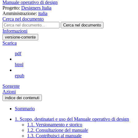
Manuale operativo di design
Progetto:
Designers Italia
Amministrazione:
italia
Cerca nel documento
Cerca nel documento
Informazioni
versione-corrente
Scarica
pdf
html
epub
Sorgente
Azioni
indice dei contenuti
Sommario
1. Scopo, destinatari e uso del Manuale operativo di design
1.1. Versionamento e storico
1.2. Consultazione del manuale
1.3. Contribuisci al manuale