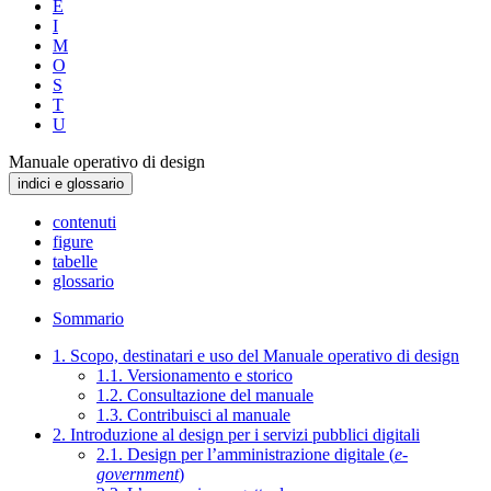
E
I
M
O
S
T
U
Manuale operativo di design
indici e glossario
contenuti
figure
tabelle
glossario
Sommario
1. Scopo, destinatari e uso del Manuale operativo di design
1.1. Versionamento e storico
1.2. Consultazione del manuale
1.3. Contribuisci al manuale
2. Introduzione al design per i servizi pubblici digitali
2.1. Design per l’amministrazione digitale (
e-
government
)