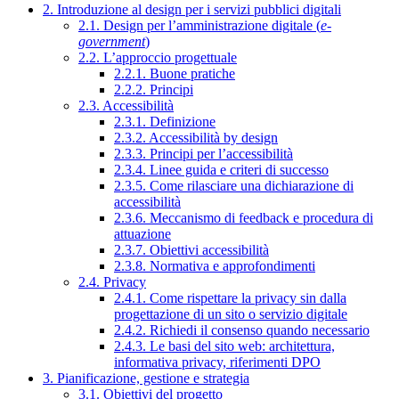
2. Introduzione al design per i servizi pubblici digitali
2.1. Design per l’amministrazione digitale (
e-
government
)
2.2. L’approccio progettuale
2.2.1. Buone pratiche
2.2.2. Principi
2.3. Accessibilità
2.3.1. Definizione
2.3.2. Accessibilità by design
2.3.3. Principi per l’accessibilità
2.3.4. Linee guida e criteri di successo
2.3.5. Come rilasciare una dichiarazione di
accessibilità
2.3.6. Meccanismo di feedback e procedura di
attuazione
2.3.7. Obiettivi accessibilità
2.3.8. Normativa e approfondimenti
2.4. Privacy
2.4.1. Come rispettare la privacy sin dalla
progettazione di un sito o servizio digitale
2.4.2. Richiedi il consenso quando necessario
2.4.3. Le basi del sito web: architettura,
informativa privacy, riferimenti DPO
3. Pianificazione, gestione e strategia
3.1. Obiettivi del progetto