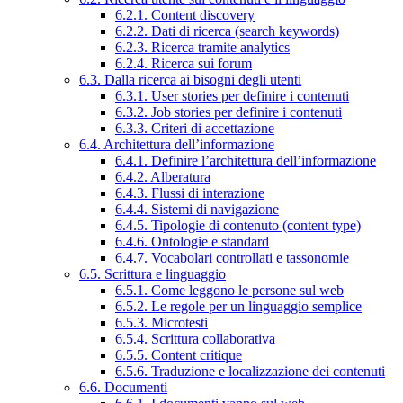
6.2.1. Content discovery
6.2.2. Dati di ricerca (search keywords)
6.2.3. Ricerca tramite analytics
6.2.4. Ricerca sui forum
6.3. Dalla ricerca ai bisogni degli utenti
6.3.1. User stories per definire i contenuti
6.3.2. Job stories per definire i contenuti
6.3.3. Criteri di accettazione
6.4. Architettura dell’informazione
6.4.1. Definire l’architettura dell’informazione
6.4.2. Alberatura
6.4.3. Flussi di interazione
6.4.4. Sistemi di navigazione
6.4.5. Tipologie di contenuto (content type)
6.4.6. Ontologie e standard
6.4.7. Vocabolari controllati e tassonomie
6.5. Scrittura e linguaggio
6.5.1. Come leggono le persone sul web
6.5.2. Le regole per un linguaggio semplice
6.5.3. Microtesti
6.5.4. Scrittura collaborativa
6.5.5. Content critique
6.5.6. Traduzione e localizzazione dei contenuti
6.6. Documenti