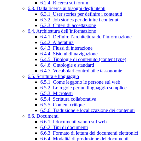
6.2.4. Ricerca sui forum
6.3. Dalla ricerca ai bisogni degli utenti
6.3.1. User stories per definire i contenuti
6.3.2. Job stories per definire i contenuti
6.3.3. Criteri di accettazione
6.4. Architettura dell’informazione
6.4.1. Definire l’architettura dell’informazione
6.4.2. Alberatura
6.4.3. Flussi di interazione
6.4.4. Sistemi di navigazione
6.4.5. Tipologie di contenuto (content type)
6.4.6. Ontologie e standard
6.4.7. Vocabolari controllati e tassonomie
6.5. Scrittura e linguaggio
6.5.1. Come leggono le persone sul web
6.5.2. Le regole per un linguaggio semplice
6.5.3. Microtesti
6.5.4. Scrittura collaborativa
6.5.5. Content critique
6.5.6. Traduzione e localizzazione dei contenuti
6.6. Documenti
6.6.1. I documenti vanno sul web
6.6.2. Tipi di documenti
6.6.3. Formato di lettura dei documenti elettronici
6.6.4. Modalità di produzione dei documenti