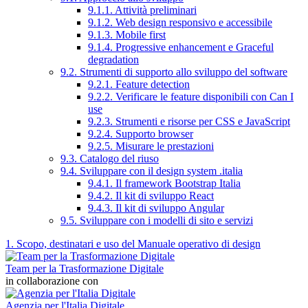
9.1.1. Attività preliminari
9.1.2. Web design responsivo e accessibile
9.1.3. Mobile first
9.1.4. Progressive enhancement e Graceful
degradation
9.2. Strumenti di supporto allo sviluppo del software
9.2.1. Feature detection
9.2.2. Verificare le feature disponibili con Can I
use
9.2.3. Strumenti e risorse per CSS e JavaScript
9.2.4. Supporto browser
9.2.5. Misurare le prestazioni
9.3. Catalogo del riuso
9.4. Sviluppare con il design system .italia
9.4.1. Il framework Bootstrap Italia
9.4.2. Il kit di sviluppo React
9.4.3. Il kit di sviluppo Angular
9.5. Sviluppare con i modelli di sito e servizi
1. Scopo, destinatari e uso del Manuale operativo di design
Team per la Trasformazione Digitale
in collaborazione con
Agenzia per l'Italia Digitale