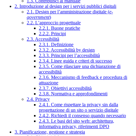
1.3. Contribuisci al manuale
2. Introduzione al design per i servizi pubblici digitali
2.1. Design per l’amministrazione digitale (
e-
government
)
2.2. L’approccio progettuale
2.2.1. Buone pratiche
2.2.2. Principi
2.3. Accessibilità
2.3.1. Definizione
2.3.2. Accessibilità by design
2.3.3. Principi per l’accessibilità
2.3.4. Linee guida e criteri di successo
2.3.5. Come rilasciare una dichiarazione di
accessibilità
2.3.6. Meccanismo di feedback e procedura di
attuazione
2.3.7. Obiettivi accessibilità
2.3.8. Normativa e approfondimenti
2.4. Privacy
2.4.1. Come rispettare la privacy sin dalla
progettazione di un sito o servizio digitale
2.4.2. Richiedi il consenso quando necessario
2.4.3. Le basi del sito web: architettura,
informativa privacy, riferimenti DPO
3. Pianificazione, gestione e strategia