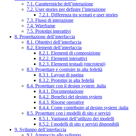
7.1. Caratteristiche dell’interazione
7.2. User stories per definire l’interazione
7.2.1. Differenza tra scenari e user stories
7.3. Flussi di interazione
7.4. Wireframe
7.5. Prototipi interattivi
8. Progettazione dell’interfaccia
8.1. Obiettivi dell’interfaccia
8.2. Elementi dell’interfaccia
8.2.1. Elementi di composizione
8.2.2. Elementi interattivi
8.2.3. Elementi testuali (microtesti)
8.3. Progettare e costruire in alta fedeltà
8.3.1. Layout di pagina
8.3.2. Prototipi in alta fedeltà
8.4. Progettare con il design system .italia
8.4.1. Documentazione
8.4.2. Benefici del design system
8.4.3. Risorse operative
8.4.4. Come contribuire al design system .italia
8.5. Progettare con i modelli di sito e servizi
8.5.1. Vantaggi dell’utilizzo dei modelli
8.5.2. I modelli di sito e servizi disponibili
9. Sviluppo dell’interfaccia
9.1. Approccio allo sviluppo