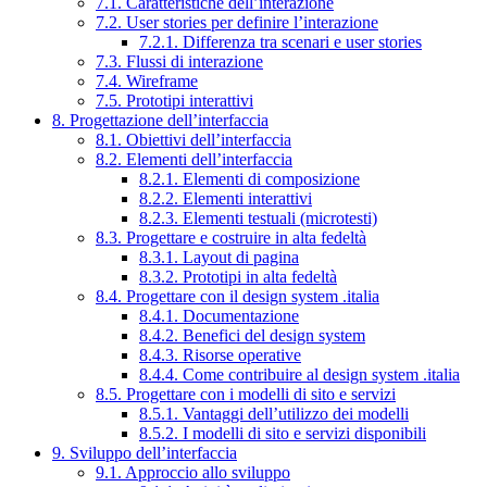
7.1. Caratteristiche dell’interazione
7.2. User stories per definire l’interazione
7.2.1. Differenza tra scenari e user stories
7.3. Flussi di interazione
7.4. Wireframe
7.5. Prototipi interattivi
8. Progettazione dell’interfaccia
8.1. Obiettivi dell’interfaccia
8.2. Elementi dell’interfaccia
8.2.1. Elementi di composizione
8.2.2. Elementi interattivi
8.2.3. Elementi testuali (microtesti)
8.3. Progettare e costruire in alta fedeltà
8.3.1. Layout di pagina
8.3.2. Prototipi in alta fedeltà
8.4. Progettare con il design system .italia
8.4.1. Documentazione
8.4.2. Benefici del design system
8.4.3. Risorse operative
8.4.4. Come contribuire al design system .italia
8.5. Progettare con i modelli di sito e servizi
8.5.1. Vantaggi dell’utilizzo dei modelli
8.5.2. I modelli di sito e servizi disponibili
9. Sviluppo dell’interfaccia
9.1. Approccio allo sviluppo