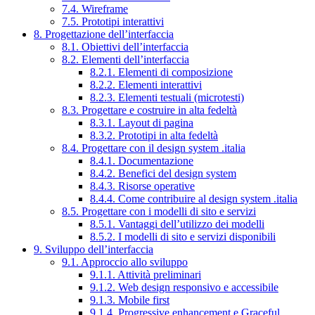
7.4. Wireframe
7.5. Prototipi interattivi
8. Progettazione dell’interfaccia
8.1. Obiettivi dell’interfaccia
8.2. Elementi dell’interfaccia
8.2.1. Elementi di composizione
8.2.2. Elementi interattivi
8.2.3. Elementi testuali (microtesti)
8.3. Progettare e costruire in alta fedeltà
8.3.1. Layout di pagina
8.3.2. Prototipi in alta fedeltà
8.4. Progettare con il design system .italia
8.4.1. Documentazione
8.4.2. Benefici del design system
8.4.3. Risorse operative
8.4.4. Come contribuire al design system .italia
8.5. Progettare con i modelli di sito e servizi
8.5.1. Vantaggi dell’utilizzo dei modelli
8.5.2. I modelli di sito e servizi disponibili
9. Sviluppo dell’interfaccia
9.1. Approccio allo sviluppo
9.1.1. Attività preliminari
9.1.2. Web design responsivo e accessibile
9.1.3. Mobile first
9.1.4. Progressive enhancement e Graceful