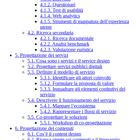
4.1.2. Questionari
4.1.3. Test di usabilità
4.1.4. Web analytics
4.1.5. Strumenti di mappatura dell’esperienza
utente
4.2. Ricerca secondaria
4.2.1. Ricerca documentale
4.2.2. Analisi benchmark
4.2.3. Valutazione euristica
5. Progettazione dei servizi
5.1. Cosa sono i servizi e il service design
5.2. Progettare servizi pubblici digitali
5.3. Definire il modello di servizio
5.3.1. Identificare gli attori coinvolti
5.3.2. Formulare la proposta di valore
5.3.3. Inquadrare gli elementi costitutivi del
servizio
5.4. Descrivere il funzionamento del servizio
5.4.1. Mappare l’ecosistema
5.4.2. Rappresentare i flussi di servizio
5.5. Co-progettare le soluzioni
5.5.1. Workshop di co-progettazione
6. Progettazione dei contenuti
6.1. Cos’è il content design
6.2. Ricerca utente sui contenuti e il linguaggio