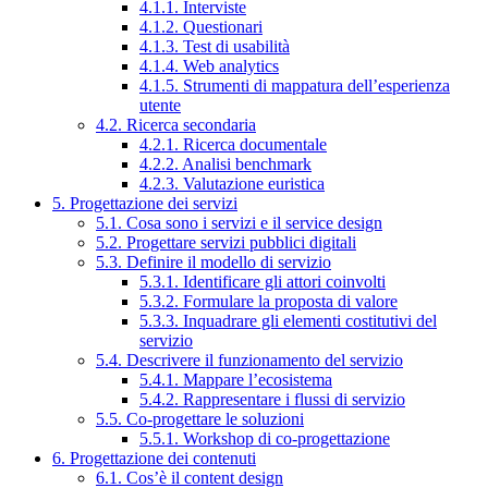
4.1.1. Interviste
4.1.2. Questionari
4.1.3. Test di usabilità
4.1.4. Web analytics
4.1.5. Strumenti di mappatura dell’esperienza
utente
4.2. Ricerca secondaria
4.2.1. Ricerca documentale
4.2.2. Analisi benchmark
4.2.3. Valutazione euristica
5. Progettazione dei servizi
5.1. Cosa sono i servizi e il service design
5.2. Progettare servizi pubblici digitali
5.3. Definire il modello di servizio
5.3.1. Identificare gli attori coinvolti
5.3.2. Formulare la proposta di valore
5.3.3. Inquadrare gli elementi costitutivi del
servizio
5.4. Descrivere il funzionamento del servizio
5.4.1. Mappare l’ecosistema
5.4.2. Rappresentare i flussi di servizio
5.5. Co-progettare le soluzioni
5.5.1. Workshop di co-progettazione
6. Progettazione dei contenuti
6.1. Cos’è il content design