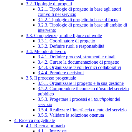
3.2. Tipologie di progetti
3.2.1. Tipologie di progetto in base agli attori
coinvolti nel servizio
3.2.2. Tipologie di progetto in base al focus
3.2.3. Tipologie di progetto in base all’ambito di
intervento
3.3. Competenze, ruoli e figure coinvolte
3.3.1. Coordinatore di progetto
3.3.2. Definire ruoli e responsabilità
3.4. Metodo di lavoro
3.4.1. Definire processi, strumenti e rituali
3.4.2. Curare la documentazione di progetto
3.4.3. Organizzare tavoli tecnici collaborativi
3.4.4. Prendere decisioni
3.5. Il processo progettuale
3.5.1. Organizzare il progetto e la sua gestione
3.5.2. Comprendere il contesto d’uso del servizio
pubblico
3.5.3. Progettare i processi e i
touchpoint
del
servizio
3.5.4. Realizzare l’interfaccia utente del servizio
3.5.5. Validare la soluzione ottenuta
4. Ricerca progettuale
4.1. Ricerca primaria
4.1.1. Interviste