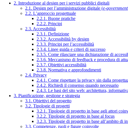
2. Introduzione al design per i servizi pubblici digitali
2.1. Design per l’amministrazione digitale (
e-government
2.2. L’approccio progettuale
2.2.1. Buone pratiche
2.2.2. Principi
2.3. Accessibilità
2.3.1. Definizione
2.3.2. Accessibilità by design
2.3.3. Principi per l’accessibilità
2.3.4. Linee guida e criteri di successo
2.3.5. Come rilasciare una dichiarazione di accessib
2.3.6. Meccanismo di feedback e procedura di attu
2.3.7. Obiettivi accessibilità
2.3.8. Normativa e approfondimenti
2.4. Privacy
2.4.1. Come rispettare la privacy sin dalla progettaz
2.4.2. Richiedi il consenso quando necessario
2.4.3. Le basi del sito web: architettura, informati
3. Pianificazione, gestione e strategia
3.1. Obiettivi del progetto
3.2. Tipologie di progetti
3.2.1. Tipologie di progetto in base agli attori coinv
3.2.2. Tipologie di progetto in base al focus
3.2.3. Tipologie di progetto in base all’ambito di i
3.3. Competenze, ruoli e figure coinvolte