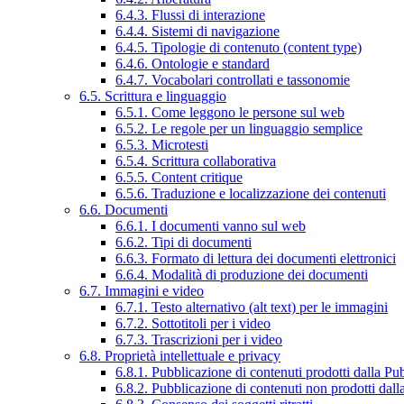
6.4.3. Flussi di interazione
6.4.4. Sistemi di navigazione
6.4.5. Tipologie di contenuto (content type)
6.4.6. Ontologie e standard
6.4.7. Vocabolari controllati e tassonomie
6.5. Scrittura e linguaggio
6.5.1. Come leggono le persone sul web
6.5.2. Le regole per un linguaggio semplice
6.5.3. Microtesti
6.5.4. Scrittura collaborativa
6.5.5. Content critique
6.5.6. Traduzione e localizzazione dei contenuti
6.6. Documenti
6.6.1. I documenti vanno sul web
6.6.2. Tipi di documenti
6.6.3. Formato di lettura dei documenti elettronici
6.6.4. Modalità di produzione dei documenti
6.7. Immagini e video
6.7.1. Testo alternativo (alt text) per le immagini
6.7.2. Sottotitoli per i video
6.7.3. Trascrizioni per i video
6.8. Proprietà intellettuale e privacy
6.8.1. Pubblicazione di contenuti prodotti dalla P
6.8.2. Pubblicazione di contenuti non prodotti dal