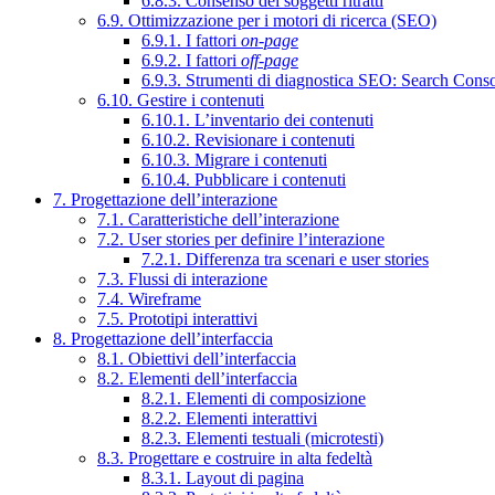
6.8.3. Consenso dei soggetti ritratti
6.9. Ottimizzazione per i motori di ricerca (SEO)
6.9.1. I fattori
on-page
6.9.2. I fattori
off-page
6.9.3. Strumenti di diagnostica SEO: Search Cons
6.10. Gestire i contenuti
6.10.1. L’inventario dei contenuti
6.10.2. Revisionare i contenuti
6.10.3. Migrare i contenuti
6.10.4. Pubblicare i contenuti
7. Progettazione dell’interazione
7.1. Caratteristiche dell’interazione
7.2. User stories per definire l’interazione
7.2.1. Differenza tra scenari e user stories
7.3. Flussi di interazione
7.4. Wireframe
7.5. Prototipi interattivi
8. Progettazione dell’interfaccia
8.1. Obiettivi dell’interfaccia
8.2. Elementi dell’interfaccia
8.2.1. Elementi di composizione
8.2.2. Elementi interattivi
8.2.3. Elementi testuali (microtesti)
8.3. Progettare e costruire in alta fedeltà
8.3.1. Layout di pagina