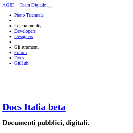
AGID
+
Team Digitale
Piano Triennale
Le community
Developers
Designers
Gli strumenti
Forum
Docs
GitHub
Docs Italia
beta
Documenti pubblici, digitali.