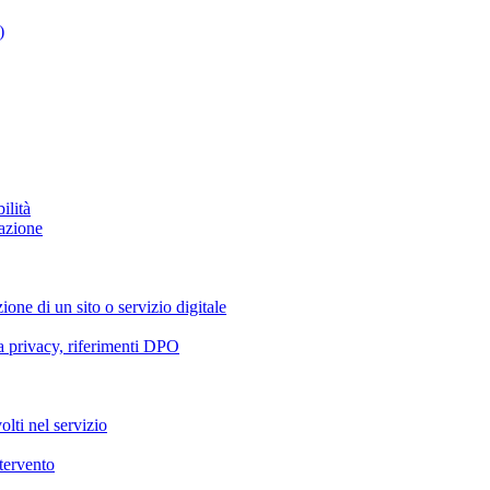
)
ilità
azione
ione di un sito o servizio digitale
va privacy, riferimenti DPO
olti nel servizio
ntervento