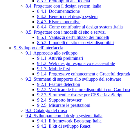
8.3.2. Prototipi in alta fedeltà
8.4. Progettare con il design system .italia
8.4.1. Documentazione
8.4.2. Benefici del design system
8.4.3. Risorse operative
8.4.4. Come contribuire al design system .italia
8.5. Progettare con i modelli di sito e servizi
8.5.1. Vantaggi dell’utilizzo dei modelli
8.5.2. I modelli di sito e servizi disponibili
9. Sviluppo dell’interfaccia
9.1. Approccio allo sviluppo
9.1.1. Attività preliminari
9.1.2. Web design responsivo e accessibile
9.1.3. Mobile first
9.1.4. Progressive enhancement e Graceful degrad
9.2. Strumenti di supporto allo sviluppo del software
9.2.1. Feature detection
9.2.2. Verificare le feature disponibili con Can I us
9.2.3. Strumenti e risorse per CSS e JavaScript
9.2.4. Supporto browser
9.2.5. Misurare le prestazioni
9.3. Catalogo del riuso
9.4. Sviluppare con il design system .italia
9.4.1. Il framework Bootstrap Italia
9.4.2. Il kit di sviluppo React