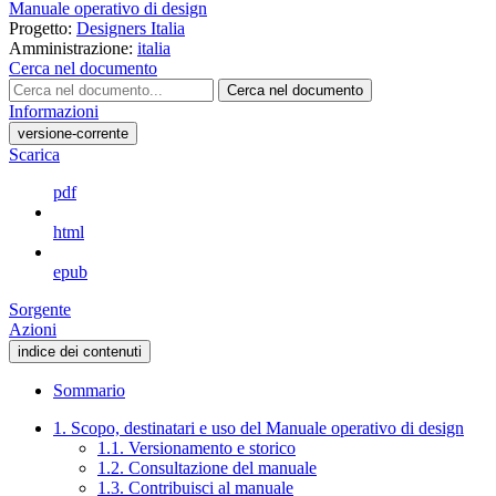
Manuale operativo di design
Progetto:
Designers Italia
Amministrazione:
italia
Cerca nel documento
Cerca nel documento
Informazioni
versione-corrente
Scarica
pdf
html
epub
Sorgente
Azioni
indice dei contenuti
Sommario
1. Scopo, destinatari e uso del Manuale operativo di design
1.1. Versionamento e storico
1.2. Consultazione del manuale
1.3. Contribuisci al manuale