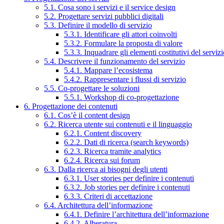
5.1. Cosa sono i servizi e il service design
5.2. Progettare servizi pubblici digitali
5.3. Definire il modello di servizio
5.3.1. Identificare gli attori coinvolti
5.3.2. Formulare la proposta di valore
5.3.3. Inquadrare gli elementi costitutivi del serviz
5.4. Descrivere il funzionamento del servizio
5.4.1. Mappare l’ecosistema
5.4.2. Rappresentare i flussi di servizio
5.5. Co-progettare le soluzioni
5.5.1. Workshop di co-progettazione
6. Progettazione dei contenuti
6.1. Cos’è il content design
6.2. Ricerca utente sui contenuti e il linguaggio
6.2.1. Content discovery
6.2.2. Dati di ricerca (search keywords)
6.2.3. Ricerca tramite analytics
6.2.4. Ricerca sui forum
6.3. Dalla ricerca ai bisogni degli utenti
6.3.1. User stories per definire i contenuti
6.3.2. Job stories per definire i contenuti
6.3.3. Criteri di accettazione
6.4. Architettura dell’informazione
6.4.1. Definire l’architettura dell’informazione
6.4.2. Alberatura