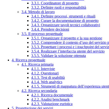
3.3.1. Coordinatore di progetto
3.3.2. Definire ruoli e responsabilità
3.4. Metodo di lavoro
3.4.1. Definire processi, strumenti e rituali
3.4.2. Curare la documentazione di progetto
3.4.3. Organizzare tavoli tecnici collaborativi
3.4.4. Prendere decisioni
3.5. Il processo progettuale
3.5.1. Organizzare il progetto e la sua gestione
3.5.2. Comprendere il contesto d’uso del servizio 
3.5.3. Progettare i processi e i
touchpoint
del servi
3.5.4. Realizzare l’interfaccia utente del servizio
3.5.5. Validare la soluzione ottenuta
4. Ricerca progettuale
4.1. Ricerca primaria
4.1.1. Interviste
4.1.2. Questionari
4.1.3. Test di usabilità
4.1.4. Web analytics
4.1.5. Strumenti di mappatura dell’esperienza uten
4.2. Ricerca secondaria
4.2.1. Ricerca documentale
4.2.2. Analisi benchmark
4.2.3. Valutazione euristica
5. Progettazione dei servizi