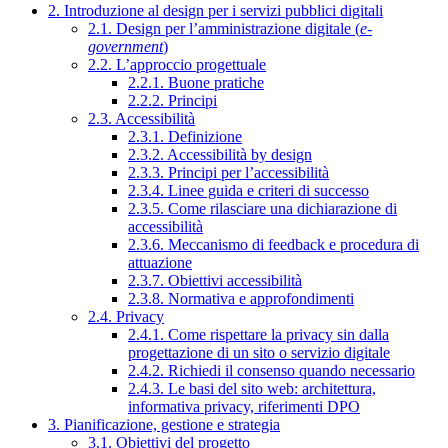
2. Introduzione al design per i servizi pubblici digitali
2.1. Design per l’amministrazione digitale (
e-
government
)
2.2. L’approccio progettuale
2.2.1. Buone pratiche
2.2.2. Principi
2.3. Accessibilità
2.3.1. Definizione
2.3.2. Accessibilità by design
2.3.3. Principi per l’accessibilità
2.3.4. Linee guida e criteri di successo
2.3.5. Come rilasciare una dichiarazione di
accessibilità
2.3.6. Meccanismo di feedback e procedura di
attuazione
2.3.7. Obiettivi accessibilità
2.3.8. Normativa e approfondimenti
2.4. Privacy
2.4.1. Come rispettare la privacy sin dalla
progettazione di un sito o servizio digitale
2.4.2. Richiedi il consenso quando necessario
2.4.3. Le basi del sito web: architettura,
informativa privacy, riferimenti DPO
3. Pianificazione, gestione e strategia
3.1. Obiettivi del progetto