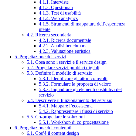
4.1.1. Interviste
4.1.2. Questionari
4.1.3. Test di usabilità
4.1.4. Web analytics
4.1.5. Strumenti di mappatura dell’esperienza
utente
4.2. Ricerca secondaria
4.2.1. Ricerca documentale
4.2.2. Analisi benchmark
4.2.3. Valutazione euristica
5. Progettazione dei servizi
5.1. Cosa sono i servizi e il service design
5.2. Progettare servizi pubblici digitali
5.3. Definire il modello di servizio
5.3.1. Identificare gli attori coinvolti
5.3.2. Formulare la proposta di valore
5.3.3. Inquadrare gli elementi costitutivi del
servizio
5.4. Descrivere il funzionamento del servizio
5.4.1. Mappare l’ecosistema
5.4.2. Rappresentare i flussi di servizio
5.5. Co-progettare le soluzioni
5.5.1. Workshop di co-progettazione
6. Progettazione dei contenuti
6.1. Cos’è il content design