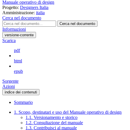
Manuale operativo di design
Progetto:
Designers Italia
Amministrazione:
italia
Cerca nel documento
Cerca nel documento
Informazioni
versione-corrente
Scarica
pdf
html
epub
Sorgente
Azioni
indice dei contenuti
Sommario
1. Scopo, destinatari e uso del Manuale operativo di design
1.1. Versionamento e storico
1.2. Consultazione del manuale
1.3. Contribuisci al manuale