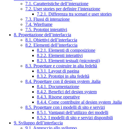
7.1. Caratteristiche dell’interazione
7.2. User stories per definire l’interazione
7.2.1. Differenza tra scenari e user stories
7.3. Flussi di interazione
7.4. Wireframe
7.5. Prototipi interattivi
8. Progettazione dell’interfaccia
8.1. Obiettivi dell’interfaccia
8.2. Elementi dell’interfaccia
8.2.1. Elementi di composizione
8.2.2. Elementi interattivi
8.2.3. Elementi testuali (microtesti)
8.3. Progettare e costruire in alta fedeltà
8.3.1. Layout di pagina
8.3.2. Prototipi in alta fedeltà
8.4. Progettare con il design system .italia
8.4.1. Documentazione
8.4.2. Benefici del design system
8.4.3. Risorse operative
8.4.4. Come contribuire al design system .italia
8.5. Progettare con i modelli di sito e servizi
8.5.1. Vantaggi dell’utilizzo dei modelli
8.5.2. I modelli di sito e servizi disponibili
9. Sviluppo dell’interfaccia
9.1. Approccio allo sviluppo