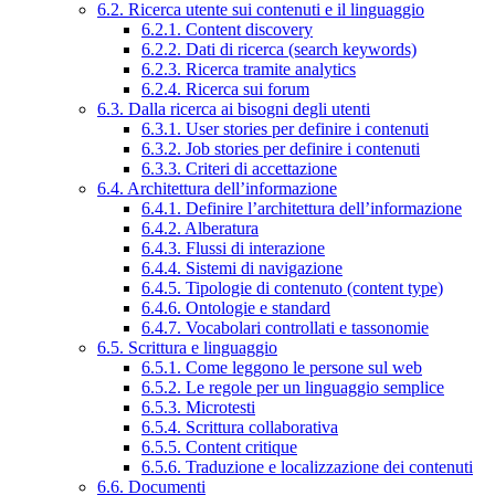
6.2. Ricerca utente sui contenuti e il linguaggio
6.2.1. Content discovery
6.2.2. Dati di ricerca (search keywords)
6.2.3. Ricerca tramite analytics
6.2.4. Ricerca sui forum
6.3. Dalla ricerca ai bisogni degli utenti
6.3.1. User stories per definire i contenuti
6.3.2. Job stories per definire i contenuti
6.3.3. Criteri di accettazione
6.4. Architettura dell’informazione
6.4.1. Definire l’architettura dell’informazione
6.4.2. Alberatura
6.4.3. Flussi di interazione
6.4.4. Sistemi di navigazione
6.4.5. Tipologie di contenuto (content type)
6.4.6. Ontologie e standard
6.4.7. Vocabolari controllati e tassonomie
6.5. Scrittura e linguaggio
6.5.1. Come leggono le persone sul web
6.5.2. Le regole per un linguaggio semplice
6.5.3. Microtesti
6.5.4. Scrittura collaborativa
6.5.5. Content critique
6.5.6. Traduzione e localizzazione dei contenuti
6.6. Documenti