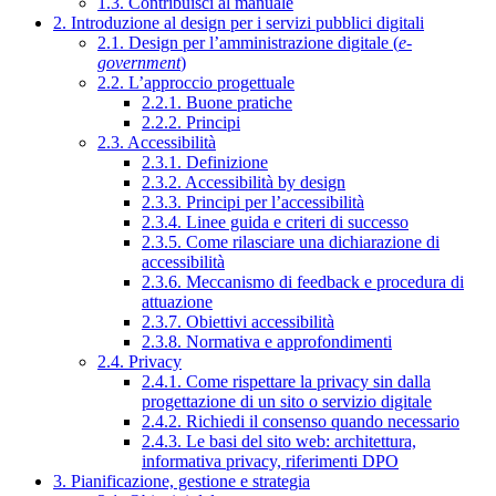
1.3. Contribuisci al manuale
2. Introduzione al design per i servizi pubblici digitali
2.1. Design per l’amministrazione digitale (
e-
government
)
2.2. L’approccio progettuale
2.2.1. Buone pratiche
2.2.2. Principi
2.3. Accessibilità
2.3.1. Definizione
2.3.2. Accessibilità by design
2.3.3. Principi per l’accessibilità
2.3.4. Linee guida e criteri di successo
2.3.5. Come rilasciare una dichiarazione di
accessibilità
2.3.6. Meccanismo di feedback e procedura di
attuazione
2.3.7. Obiettivi accessibilità
2.3.8. Normativa e approfondimenti
2.4. Privacy
2.4.1. Come rispettare la privacy sin dalla
progettazione di un sito o servizio digitale
2.4.2. Richiedi il consenso quando necessario
2.4.3. Le basi del sito web: architettura,
informativa privacy, riferimenti DPO
3. Pianificazione, gestione e strategia