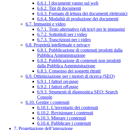
6.6.1. I documenti vanno sul web
6.6.2. Tipi di documenti
6.6.3. Formato di lettura dei documenti elettronici
6.6.4. Modalità di produzione dei documenti
6.7. Immagini e video
6.7.1. Testo alternativo (alt text) per le immagini
6.7.2. Sottotitoli per i video
6.7.3. Trascrizioni per i video
6.8. Proprietà intellettuale e privacy
6.8.1. Pubblicazione di contenuti prodotti dalla
Pubblica Amministrazione
6.8.2. Pubblicazione di contenuti non prodotti
dalla Pubblica Amministrazione
6.8.3. Consenso dei soggetti ritratti
6.9. Ottimizzazione per i motori di ricerca (SEO)
6.9.1. I fattori
on-page
6.9.2. I fattori
off-page
6.9.3. Strumenti di diagnostica SEO: Search
Console
6.10. Gestire i contenuti
6.10.1. L’inventario dei contenuti
6.10.2. Revisionare i contenuti
6.10.3. Migrare i contenuti
6.10.4. Pubblicare i contenuti
7. Progettazione dell’interazione