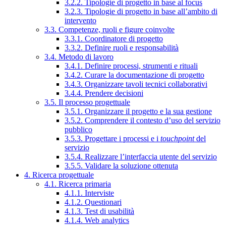
3.2.2. Tipologie di progetto in base al focus
3.2.3. Tipologie di progetto in base all’ambito di
intervento
3.3. Competenze, ruoli e figure coinvolte
3.3.1. Coordinatore di progetto
3.3.2. Definire ruoli e responsabilità
3.4. Metodo di lavoro
3.4.1. Definire processi, strumenti e rituali
3.4.2. Curare la documentazione di progetto
3.4.3. Organizzare tavoli tecnici collaborativi
3.4.4. Prendere decisioni
3.5. Il processo progettuale
3.5.1. Organizzare il progetto e la sua gestione
3.5.2. Comprendere il contesto d’uso del servizio
pubblico
3.5.3. Progettare i processi e i
touchpoint
del
servizio
3.5.4. Realizzare l’interfaccia utente del servizio
3.5.5. Validare la soluzione ottenuta
4. Ricerca progettuale
4.1. Ricerca primaria
4.1.1. Interviste
4.1.2. Questionari
4.1.3. Test di usabilità
4.1.4. Web analytics