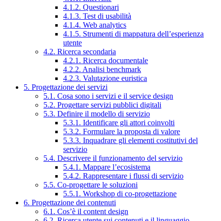
4.1.2. Questionari
4.1.3. Test di usabilità
4.1.4. Web analytics
4.1.5. Strumenti di mappatura dell’esperienza
utente
4.2. Ricerca secondaria
4.2.1. Ricerca documentale
4.2.2. Analisi benchmark
4.2.3. Valutazione euristica
5. Progettazione dei servizi
5.1. Cosa sono i servizi e il service design
5.2. Progettare servizi pubblici digitali
5.3. Definire il modello di servizio
5.3.1. Identificare gli attori coinvolti
5.3.2. Formulare la proposta di valore
5.3.3. Inquadrare gli elementi costitutivi del
servizio
5.4. Descrivere il funzionamento del servizio
5.4.1. Mappare l’ecosistema
5.4.2. Rappresentare i flussi di servizio
5.5. Co-progettare le soluzioni
5.5.1. Workshop di co-progettazione
6. Progettazione dei contenuti
6.1. Cos’è il content design
6.2. Ricerca utente sui contenuti e il linguaggio