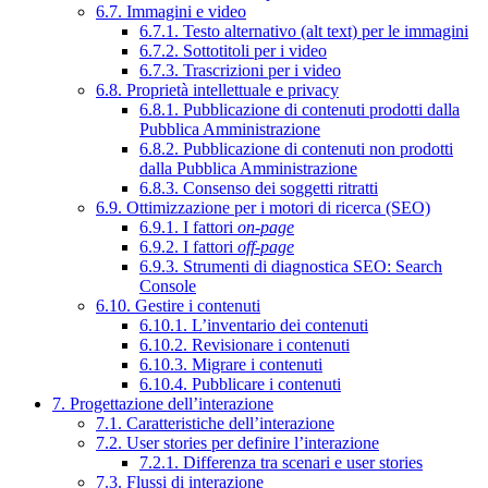
6.7. Immagini e video
6.7.1. Testo alternativo (alt text) per le immagini
6.7.2. Sottotitoli per i video
6.7.3. Trascrizioni per i video
6.8. Proprietà intellettuale e privacy
6.8.1. Pubblicazione di contenuti prodotti dalla
Pubblica Amministrazione
6.8.2. Pubblicazione di contenuti non prodotti
dalla Pubblica Amministrazione
6.8.3. Consenso dei soggetti ritratti
6.9. Ottimizzazione per i motori di ricerca (SEO)
6.9.1. I fattori
on-page
6.9.2. I fattori
off-page
6.9.3. Strumenti di diagnostica SEO: Search
Console
6.10. Gestire i contenuti
6.10.1. L’inventario dei contenuti
6.10.2. Revisionare i contenuti
6.10.3. Migrare i contenuti
6.10.4. Pubblicare i contenuti
7. Progettazione dell’interazione
7.1. Caratteristiche dell’interazione
7.2. User stories per definire l’interazione
7.2.1. Differenza tra scenari e user stories
7.3. Flussi di interazione