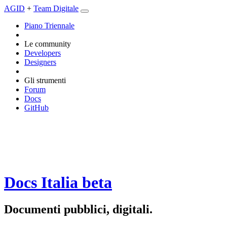
AGID
+
Team Digitale
Piano Triennale
Le community
Developers
Designers
Gli strumenti
Forum
Docs
GitHub
Docs Italia
beta
Documenti pubblici, digitali.