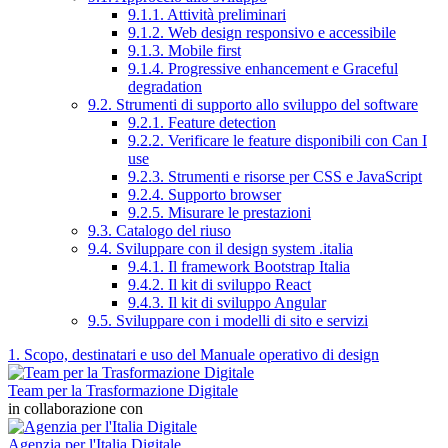
9.1.1. Attività preliminari
9.1.2. Web design responsivo e accessibile
9.1.3. Mobile first
9.1.4. Progressive enhancement e Graceful
degradation
9.2. Strumenti di supporto allo sviluppo del software
9.2.1. Feature detection
9.2.2. Verificare le feature disponibili con Can I
use
9.2.3. Strumenti e risorse per CSS e JavaScript
9.2.4. Supporto browser
9.2.5. Misurare le prestazioni
9.3. Catalogo del riuso
9.4. Sviluppare con il design system .italia
9.4.1. Il framework Bootstrap Italia
9.4.2. Il kit di sviluppo React
9.4.3. Il kit di sviluppo Angular
9.5. Sviluppare con i modelli di sito e servizi
1. Scopo, destinatari e uso del Manuale operativo di design
Team per la Trasformazione Digitale
in collaborazione con
Agenzia per l'Italia Digitale