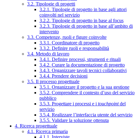
3.2. Tipologie di progetti
3.2.1. Tipologie di progetto in base agli attori
coinvolti nel servizio
3.2.2. Tipologie di progetto in base al focus
3.2.3. Tipologie di progetto in base all’ambito di
intervento
3.3. Competenze, ruoli e figure coinvolte
3.3.1. Coordinatore di progetto
3.3.2. Definire ruoli e responsabilità
3.4. Metodo di lavoro
3.4.1. Definire processi, strumenti e rituali
3.4.2. Curare la documentazione di progetto
3.4.3. Organizzare tavoli tecnici collaborativi
3.4.4. Prendere decisioni
3.5. Il processo progettuale
3.5.1. Organizzare il progetto e la sua gestione
3.5.2. Comprendere il contesto d’uso del servizio
pubblico
3.5.3. Progettare i processi e i
touchpoint
del
servizio
3.5.4. Realizzare l’interfaccia utente del servizio
3.5.5. Validare la soluzione ottenuta
4. Ricerca progettuale
4.1. Ricerca primaria
4.1.1. Interviste