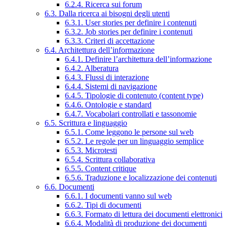
6.2.4. Ricerca sui forum
6.3. Dalla ricerca ai bisogni degli utenti
6.3.1. User stories per definire i contenuti
6.3.2. Job stories per definire i contenuti
6.3.3. Criteri di accettazione
6.4. Architettura dell’informazione
6.4.1. Definire l’architettura dell’informazione
6.4.2. Alberatura
6.4.3. Flussi di interazione
6.4.4. Sistemi di navigazione
6.4.5. Tipologie di contenuto (content type)
6.4.6. Ontologie e standard
6.4.7. Vocabolari controllati e tassonomie
6.5. Scrittura e linguaggio
6.5.1. Come leggono le persone sul web
6.5.2. Le regole per un linguaggio semplice
6.5.3. Microtesti
6.5.4. Scrittura collaborativa
6.5.5. Content critique
6.5.6. Traduzione e localizzazione dei contenuti
6.6. Documenti
6.6.1. I documenti vanno sul web
6.6.2. Tipi di documenti
6.6.3. Formato di lettura dei documenti elettronici
6.6.4. Modalità di produzione dei documenti