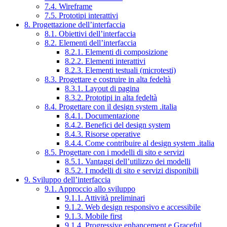
7.4. Wireframe
7.5. Prototipi interattivi
8. Progettazione dell’interfaccia
8.1. Obiettivi dell’interfaccia
8.2. Elementi dell’interfaccia
8.2.1. Elementi di composizione
8.2.2. Elementi interattivi
8.2.3. Elementi testuali (microtesti)
8.3. Progettare e costruire in alta fedeltà
8.3.1. Layout di pagina
8.3.2. Prototipi in alta fedeltà
8.4. Progettare con il design system .italia
8.4.1. Documentazione
8.4.2. Benefici del design system
8.4.3. Risorse operative
8.4.4. Come contribuire al design system .italia
8.5. Progettare con i modelli di sito e servizi
8.5.1. Vantaggi dell’utilizzo dei modelli
8.5.2. I modelli di sito e servizi disponibili
9. Sviluppo dell’interfaccia
9.1. Approccio allo sviluppo
9.1.1. Attività preliminari
9.1.2. Web design responsivo e accessibile
9.1.3. Mobile first
9.1.4. Progressive enhancement e Graceful