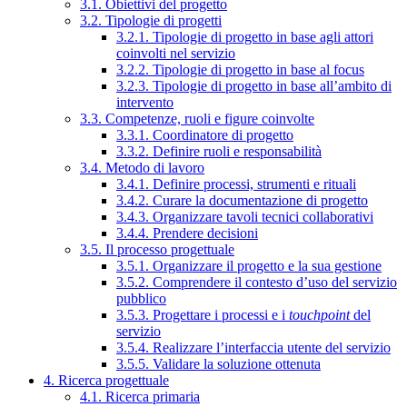
3.1. Obiettivi del progetto
3.2. Tipologie di progetti
3.2.1. Tipologie di progetto in base agli attori
coinvolti nel servizio
3.2.2. Tipologie di progetto in base al focus
3.2.3. Tipologie di progetto in base all’ambito di
intervento
3.3. Competenze, ruoli e figure coinvolte
3.3.1. Coordinatore di progetto
3.3.2. Definire ruoli e responsabilità
3.4. Metodo di lavoro
3.4.1. Definire processi, strumenti e rituali
3.4.2. Curare la documentazione di progetto
3.4.3. Organizzare tavoli tecnici collaborativi
3.4.4. Prendere decisioni
3.5. Il processo progettuale
3.5.1. Organizzare il progetto e la sua gestione
3.5.2. Comprendere il contesto d’uso del servizio
pubblico
3.5.3. Progettare i processi e i
touchpoint
del
servizio
3.5.4. Realizzare l’interfaccia utente del servizio
3.5.5. Validare la soluzione ottenuta
4. Ricerca progettuale
4.1. Ricerca primaria