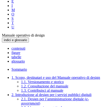
E
I
M
O
S
T
U
Manuale operativo di design
indici e glossario
contenuti
figure
tabelle
glossario
Sommario
1. Scopo, destinatari e uso del Manuale operativo di design
1.1. Versionamento e storico
1.2. Consultazione del manuale
1.3. Contribuisci al manuale
2. Introduzione al design per i servizi pubblici digitali
2.1. Design per l’amministrazione digitale (
e-
government
)