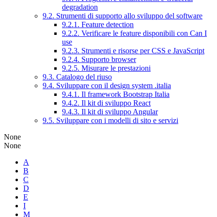
degradation
9.2. Strumenti di supporto allo sviluppo del software
9.2.1. Feature detection
9.2.2. Verificare le feature disponibili con Can I
use
9.2.3. Strumenti e risorse per CSS e JavaScript
9.2.4. Supporto browser
9.2.5. Misurare le prestazioni
9.3. Catalogo del riuso
9.4. Sviluppare con il design system .italia
9.4.1. Il framework Bootstrap Italia
9.4.2. Il kit di sviluppo React
9.4.3. Il kit di sviluppo Angular
9.5. Sviluppare con i modelli di sito e servizi
None
None
A
B
C
D
E
I
M