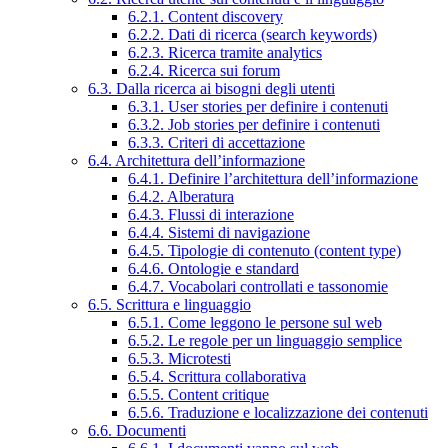
6.2.1. Content discovery
6.2.2. Dati di ricerca (search keywords)
6.2.3. Ricerca tramite analytics
6.2.4. Ricerca sui forum
6.3. Dalla ricerca ai bisogni degli utenti
6.3.1. User stories per definire i contenuti
6.3.2. Job stories per definire i contenuti
6.3.3. Criteri di accettazione
6.4. Architettura dell’informazione
6.4.1. Definire l’architettura dell’informazione
6.4.2. Alberatura
6.4.3. Flussi di interazione
6.4.4. Sistemi di navigazione
6.4.5. Tipologie di contenuto (content type)
6.4.6. Ontologie e standard
6.4.7. Vocabolari controllati e tassonomie
6.5. Scrittura e linguaggio
6.5.1. Come leggono le persone sul web
6.5.2. Le regole per un linguaggio semplice
6.5.3. Microtesti
6.5.4. Scrittura collaborativa
6.5.5. Content critique
6.5.6. Traduzione e localizzazione dei contenuti
6.6. Documenti