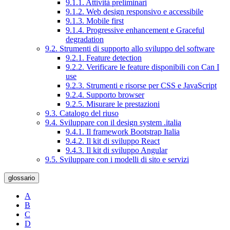
9.1.1. Attività preliminari
9.1.2. Web design responsivo e accessibile
9.1.3. Mobile first
9.1.4. Progressive enhancement e Graceful
degradation
9.2. Strumenti di supporto allo sviluppo del software
9.2.1. Feature detection
9.2.2. Verificare le feature disponibili con Can I
use
9.2.3. Strumenti e risorse per CSS e JavaScript
9.2.4. Supporto browser
9.2.5. Misurare le prestazioni
9.3. Catalogo del riuso
9.4. Sviluppare con il design system .italia
9.4.1. Il framework Bootstrap Italia
9.4.2. Il kit di sviluppo React
9.4.3. Il kit di sviluppo Angular
9.5. Sviluppare con i modelli di sito e servizi
glossario
A
B
C
D