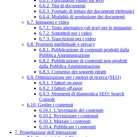
6.6.1. I documenti vanno sul web
6.6.2. Tipi di documenti
6.6.3. Formato di lettura dei documenti elettronici
6.6.4. Modalità di produzione dei documenti
6.7. Immagini e video
6.7.1. Testo alternativo (alt text) per le immagini
6.7.2. Sottotitoli per i video
6.7.3. Trascrizioni per i video
6.8. Proprietà intellettuale e privacy
6.8.1. Pubblicazione di contenuti prodotti dalla
Pubblica Amministrazione
6.8.2. Pubblicazione di contenuti non prodotti
dalla Pubblica Amministrazione
6.8.3. Consenso dei soggetti ritratti
6.9. Ottimizzazione per i motori di ricerca (SEO)
6.9.1. I fattori
on-page
6.9.2. I fattori
off-page
6.9.3. Strumenti di diagnostica SEO: Search
Console
6.10. Gestire i contenuti
6.10.1. L’inventario dei contenuti
6.10.2. Revisionare i contenuti
6.10.3. Migrare i contenuti
6.10.4. Pubblicare i contenuti
7. Progettazione dell’interazione