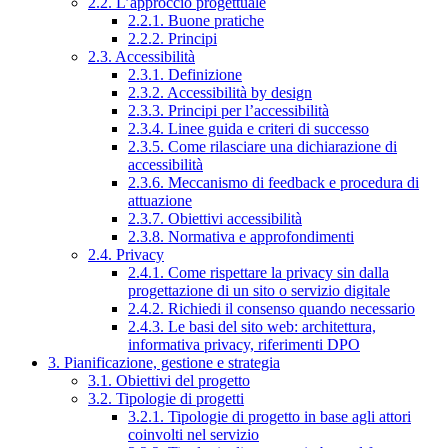
2.2. L’approccio progettuale
2.2.1. Buone pratiche
2.2.2. Principi
2.3. Accessibilità
2.3.1. Definizione
2.3.2. Accessibilità by design
2.3.3. Principi per l’accessibilità
2.3.4. Linee guida e criteri di successo
2.3.5. Come rilasciare una dichiarazione di
accessibilità
2.3.6. Meccanismo di feedback e procedura di
attuazione
2.3.7. Obiettivi accessibilità
2.3.8. Normativa e approfondimenti
2.4. Privacy
2.4.1. Come rispettare la privacy sin dalla
progettazione di un sito o servizio digitale
2.4.2. Richiedi il consenso quando necessario
2.4.3. Le basi del sito web: architettura,
informativa privacy, riferimenti DPO
3. Pianificazione, gestione e strategia
3.1. Obiettivi del progetto
3.2. Tipologie di progetti
3.2.1. Tipologie di progetto in base agli attori
coinvolti nel servizio