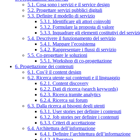
5.1. Cosa sono i servizi e il service design
5.2. Progettare servizi pubblici digitali
5.3. Definire il modello di servizio
5.3.1. Identificare gli attori coinvolti
5.3.2. Formulare la proposta di valore
5.3.3. Inquadrare gli elementi costitutivi del serviz
5.4. Descrivere il funzionamento del servizio
5.4.1. Mappare l’ecosistema
5.4.2. Rappresentare i flussi di servizio
5.5. Co-progettare le soluzioni
5.5.1. Workshop di co-progettazione
6. Progettazione dei contenuti
6.1. Cos’è il content design
6.2. Ricerca utente sui contenuti e il linguaggio
6.2.1. Content discovery
6.2.2. Dati di ricerca (search keywords)
6.2.3. Ricerca tramite analytics
6.2.4. Ricerca sui forum
6.3. Dalla ricerca ai bisogni degli utenti
6.3.1. User stories per definire i contenuti
6.3.2. Job stories per definire i contenuti
6.3.3. Criteri di accettazione
6.4. Architettura dell’informazione
6.4.1. Definire l’architettura dell’informazione
6.4.2. Alberatura