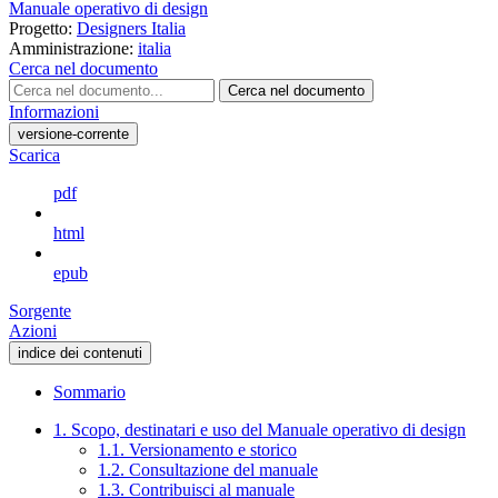
Manuale operativo di design
Progetto:
Designers Italia
Amministrazione:
italia
Cerca nel documento
Cerca nel documento
Informazioni
versione-corrente
Scarica
pdf
html
epub
Sorgente
Azioni
indice dei contenuti
Sommario
1. Scopo, destinatari e uso del Manuale operativo di design
1.1. Versionamento e storico
1.2. Consultazione del manuale
1.3. Contribuisci al manuale