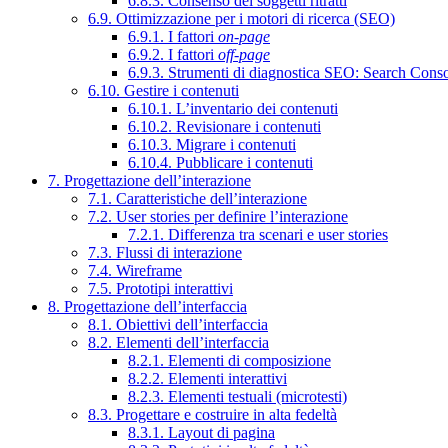
6.8.3. Consenso dei soggetti ritratti
6.9. Ottimizzazione per i motori di ricerca (SEO)
6.9.1. I fattori
on-page
6.9.2. I fattori
off-page
6.9.3. Strumenti di diagnostica SEO: Search Cons
6.10. Gestire i contenuti
6.10.1. L’inventario dei contenuti
6.10.2. Revisionare i contenuti
6.10.3. Migrare i contenuti
6.10.4. Pubblicare i contenuti
7. Progettazione dell’interazione
7.1. Caratteristiche dell’interazione
7.2. User stories per definire l’interazione
7.2.1. Differenza tra scenari e user stories
7.3. Flussi di interazione
7.4. Wireframe
7.5. Prototipi interattivi
8. Progettazione dell’interfaccia
8.1. Obiettivi dell’interfaccia
8.2. Elementi dell’interfaccia
8.2.1. Elementi di composizione
8.2.2. Elementi interattivi
8.2.3. Elementi testuali (microtesti)
8.3. Progettare e costruire in alta fedeltà
8.3.1. Layout di pagina