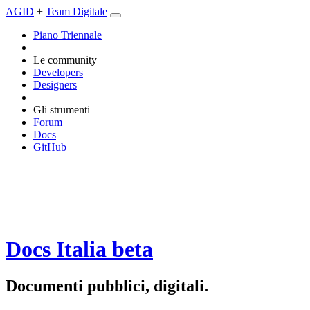
AGID
+
Team Digitale
Piano Triennale
Le community
Developers
Designers
Gli strumenti
Forum
Docs
GitHub
Docs Italia
beta
Documenti pubblici, digitali.