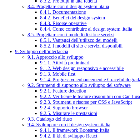
8.3.2. Prototipi in alta fedeltà
8.4. Progettare con il design system .italia
8.4.1. Documentazione
8.4.2. Benefici del design system
8.4.3. Risorse operative
8.4.4. Come contribuire al design system .italia
8.5. Progettare con i modelli di sito e servizi
8.5.1. Vantaggi dell’utilizzo dei modelli
8.5.2. I modelli di sito e servizi disponibili
9. Sviluppo dell’interfaccia
9.1. Approccio allo sviluppo
9.1.1. Attività preliminari
9.1.2. Web design responsivo e accessibile
9.1.3. Mobile first
9.1.4. Progressive enhancement e Graceful degrad
9.2. Strumenti di supporto allo sviluppo del software
9.2.1. Feature detection
9.2.2. Verificare le feature disponibili con Can I us
9.2.3. Strumenti e risorse per CSS e JavaScript
9.2.4. Supporto browser
9.2.5. Misurare le prestazioni
9.3. Catalogo del riuso
9.4. Sviluppare con il design system .italia
9.4.1. Il framework Bootstrap Italia
9.4.2. Il kit di sviluppo React