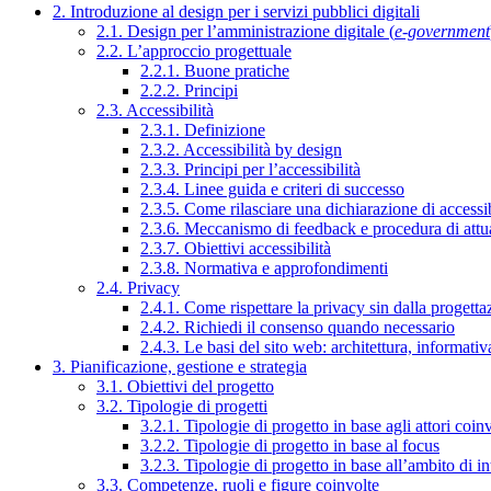
2. Introduzione al design per i servizi pubblici digitali
2.1. Design per l’amministrazione digitale (
e-government
2.2. L’approccio progettuale
2.2.1. Buone pratiche
2.2.2. Principi
2.3. Accessibilità
2.3.1. Definizione
2.3.2. Accessibilità by design
2.3.3. Principi per l’accessibilità
2.3.4. Linee guida e criteri di successo
2.3.5. Come rilasciare una dichiarazione di accessib
2.3.6. Meccanismo di feedback e procedura di attu
2.3.7. Obiettivi accessibilità
2.3.8. Normativa e approfondimenti
2.4. Privacy
2.4.1. Come rispettare la privacy sin dalla progettaz
2.4.2. Richiedi il consenso quando necessario
2.4.3. Le basi del sito web: architettura, informati
3. Pianificazione, gestione e strategia
3.1. Obiettivi del progetto
3.2. Tipologie di progetti
3.2.1. Tipologie di progetto in base agli attori coinv
3.2.2. Tipologie di progetto in base al focus
3.2.3. Tipologie di progetto in base all’ambito di i
3.3. Competenze, ruoli e figure coinvolte