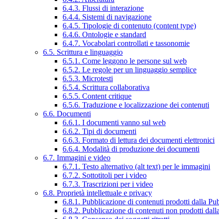
6.4.3. Flussi di interazione
6.4.4. Sistemi di navigazione
6.4.5. Tipologie di contenuto (content type)
6.4.6. Ontologie e standard
6.4.7. Vocabolari controllati e tassonomie
6.5. Scrittura e linguaggio
6.5.1. Come leggono le persone sul web
6.5.2. Le regole per un linguaggio semplice
6.5.3. Microtesti
6.5.4. Scrittura collaborativa
6.5.5. Content critique
6.5.6. Traduzione e localizzazione dei contenuti
6.6. Documenti
6.6.1. I documenti vanno sul web
6.6.2. Tipi di documenti
6.6.3. Formato di lettura dei documenti elettronici
6.6.4. Modalità di produzione dei documenti
6.7. Immagini e video
6.7.1. Testo alternativo (alt text) per le immagini
6.7.2. Sottotitoli per i video
6.7.3. Trascrizioni per i video
6.8. Proprietà intellettuale e privacy
6.8.1. Pubblicazione di contenuti prodotti dalla P
6.8.2. Pubblicazione di contenuti non prodotti dal