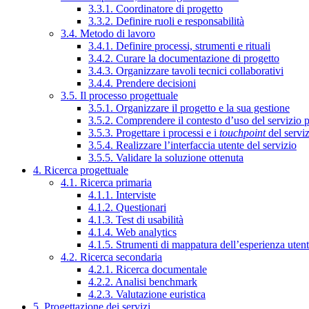
3.3.1. Coordinatore di progetto
3.3.2. Definire ruoli e responsabilità
3.4. Metodo di lavoro
3.4.1. Definire processi, strumenti e rituali
3.4.2. Curare la documentazione di progetto
3.4.3. Organizzare tavoli tecnici collaborativi
3.4.4. Prendere decisioni
3.5. Il processo progettuale
3.5.1. Organizzare il progetto e la sua gestione
3.5.2. Comprendere il contesto d’uso del servizio 
3.5.3. Progettare i processi e i
touchpoint
del servi
3.5.4. Realizzare l’interfaccia utente del servizio
3.5.5. Validare la soluzione ottenuta
4. Ricerca progettuale
4.1. Ricerca primaria
4.1.1. Interviste
4.1.2. Questionari
4.1.3. Test di usabilità
4.1.4. Web analytics
4.1.5. Strumenti di mappatura dell’esperienza uten
4.2. Ricerca secondaria
4.2.1. Ricerca documentale
4.2.2. Analisi benchmark
4.2.3. Valutazione euristica
5. Progettazione dei servizi