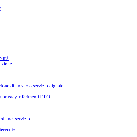
)
ilità
azione
ione di un sito o servizio digitale
va privacy, riferimenti DPO
olti nel servizio
ntervento