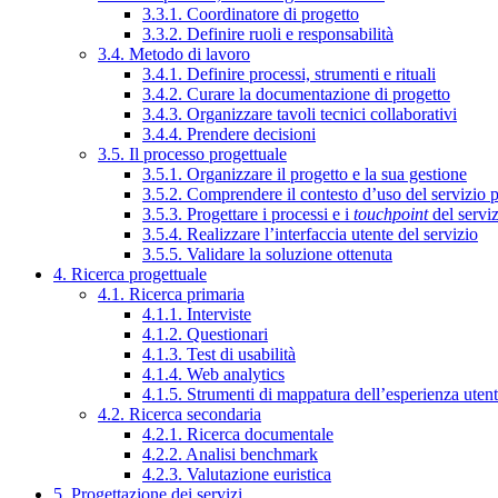
3.3.1. Coordinatore di progetto
3.3.2. Definire ruoli e responsabilità
3.4. Metodo di lavoro
3.4.1. Definire processi, strumenti e rituali
3.4.2. Curare la documentazione di progetto
3.4.3. Organizzare tavoli tecnici collaborativi
3.4.4. Prendere decisioni
3.5. Il processo progettuale
3.5.1. Organizzare il progetto e la sua gestione
3.5.2. Comprendere il contesto d’uso del servizio 
3.5.3. Progettare i processi e i
touchpoint
del servi
3.5.4. Realizzare l’interfaccia utente del servizio
3.5.5. Validare la soluzione ottenuta
4. Ricerca progettuale
4.1. Ricerca primaria
4.1.1. Interviste
4.1.2. Questionari
4.1.3. Test di usabilità
4.1.4. Web analytics
4.1.5. Strumenti di mappatura dell’esperienza uten
4.2. Ricerca secondaria
4.2.1. Ricerca documentale
4.2.2. Analisi benchmark
4.2.3. Valutazione euristica
5. Progettazione dei servizi