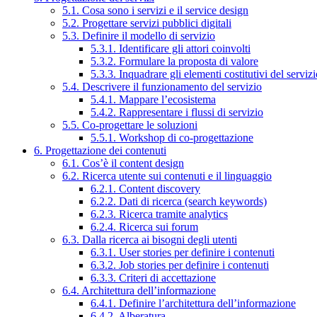
5.1. Cosa sono i servizi e il service design
5.2. Progettare servizi pubblici digitali
5.3. Definire il modello di servizio
5.3.1. Identificare gli attori coinvolti
5.3.2. Formulare la proposta di valore
5.3.3. Inquadrare gli elementi costitutivi del serviz
5.4. Descrivere il funzionamento del servizio
5.4.1. Mappare l’ecosistema
5.4.2. Rappresentare i flussi di servizio
5.5. Co-progettare le soluzioni
5.5.1. Workshop di co-progettazione
6. Progettazione dei contenuti
6.1. Cos’è il content design
6.2. Ricerca utente sui contenuti e il linguaggio
6.2.1. Content discovery
6.2.2. Dati di ricerca (search keywords)
6.2.3. Ricerca tramite analytics
6.2.4. Ricerca sui forum
6.3. Dalla ricerca ai bisogni degli utenti
6.3.1. User stories per definire i contenuti
6.3.2. Job stories per definire i contenuti
6.3.3. Criteri di accettazione
6.4. Architettura dell’informazione
6.4.1. Definire l’architettura dell’informazione
6.4.2. Alberatura