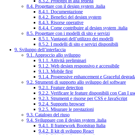
8.3.2. Prototipi in alta fedeltà
8.4. Progettare con il design system .italia
8.4.1. Documentazione
8.4.2. Benefici del design system
8.4.3. Risorse operative
8.4.4. Come contribuire al design system .italia
8.5. Progettare con i modelli di sito e servizi
8.5.1. Vantaggi dell’utilizzo dei modelli
8.5.2. I modelli di sito e servizi disponibili
9. Sviluppo dell’interfaccia
9.1. Approccio allo sviluppo
9.1.1. Attività preliminari
9.1.2. Web design responsivo e accessibile
9.1.3. Mobile first
9.1.4. Progressive enhancement e Graceful degrad
9.2. Strumenti di supporto allo sviluppo del software
9.2.1. Feature detection
9.2.2. Verificare le feature disponibili con Can I us
9.2.3. Strumenti e risorse per CSS e JavaScript
9.2.4. Supporto browser
9.2.5. Misurare le prestazioni
9.3. Catalogo del riuso
9.4. Sviluppare con il design system .italia
9.4.1. Il framework Bootstrap Italia
9.4.2. Il kit di sviluppo React