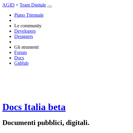
AGID
+
Team Digitale
Piano Triennale
Le community
Developers
Designers
Gli strumenti
Forum
Docs
GitHub
Docs Italia
beta
Documenti pubblici, digitali.