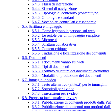
6.4.3. Flussi di interazione
6.4.4. Sistemi di navigazione
6.4.5. Tipologie di contenuto (content type)
6.4.6. Ontologie e standard
6.4.7. Vocabolari controllati e tassonomie
6.5. Scrittura e linguaggio
6.5.1. Come leggono le persone sul web
6.5.2. Le regole per un linguaggio semplice
6.5.3. Microtesti
6.5.4. Scrittura collaborativa
6.5.5. Content critique
6.5.6. Traduzione e localizzazione dei contenuti
6.6. Documenti
6.6.1. I documenti vanno sul web
6.6.2. Tipi di documenti
6.6.3. Formato di lettura dei documenti elettronici
6.6.4. Modalità di produzione dei documenti
6.7. Immagini e video
6.7.1. Testo alternativo (alt text) per le immagini
6.7.2. Sottotitoli per i video
6.7.3. Trascrizioni per i video
6.8. Proprietà intellettuale e privacy
6.8.1. Pubblicazione di contenuti prodotti dalla P
6.8.2. Pubblicazione di contenuti non prodotti dal