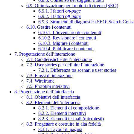
6.8.3. Consenso dei soggetti ritratti
6.9. Ottimizzazione per i motori di ricerca (SEO)
6.9.1. I fattori
on-page
6.9.2. I fattori
off-page
6.9.3. Strumenti di diagnostica SEO: Search Cons
6.10. Gestire i contenuti
6.10.1. L’inventario dei contenuti
6.10.2. Revisionare i contenuti
6.10.3. Migrare i contenuti
6.10.4. Pubblicare i contenuti
7. Progettazione dell’interazione
7.1. Caratteristiche dell’interazione
7.2. User stories per definire l’interazione
7.2.1. Differenza tra scenari e user stories
7.3. Flussi di interazione
7.4. Wireframe
7.5. Prototipi interattivi
8. Progettazione dell’interfaccia
8.1. Obiettivi dell’interfaccia
8.2. Elementi dell’interfaccia
8.2.1. Elementi di composizione
8.2.2. Elementi interattivi
8.2.3. Elementi testuali (microtesti)
8.3. Progettare e costruire in alta fedeltà
8.3.1. Layout di pagina