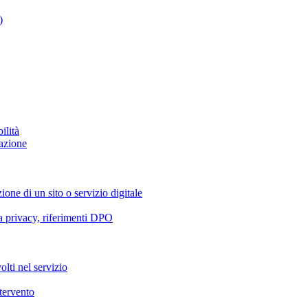
)
ilità
azione
ione di un sito o servizio digitale
va privacy, riferimenti DPO
olti nel servizio
ntervento