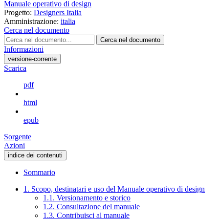
Manuale operativo di design
Progetto:
Designers Italia
Amministrazione:
italia
Cerca nel documento
Cerca nel documento
Informazioni
versione-corrente
Scarica
pdf
html
epub
Sorgente
Azioni
indice dei contenuti
Sommario
1. Scopo, destinatari e uso del Manuale operativo di design
1.1. Versionamento e storico
1.2. Consultazione del manuale
1.3. Contribuisci al manuale