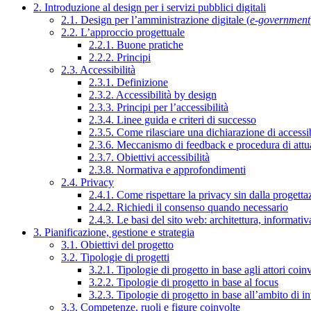
2. Introduzione al design per i servizi pubblici digitali
2.1. Design per l’amministrazione digitale (
e-government
2.2. L’approccio progettuale
2.2.1. Buone pratiche
2.2.2. Principi
2.3. Accessibilità
2.3.1. Definizione
2.3.2. Accessibilità by design
2.3.3. Principi per l’accessibilità
2.3.4. Linee guida e criteri di successo
2.3.5. Come rilasciare una dichiarazione di accessib
2.3.6. Meccanismo di feedback e procedura di attu
2.3.7. Obiettivi accessibilità
2.3.8. Normativa e approfondimenti
2.4. Privacy
2.4.1. Come rispettare la privacy sin dalla progettaz
2.4.2. Richiedi il consenso quando necessario
2.4.3. Le basi del sito web: architettura, informati
3. Pianificazione, gestione e strategia
3.1. Obiettivi del progetto
3.2. Tipologie di progetti
3.2.1. Tipologie di progetto in base agli attori coinv
3.2.2. Tipologie di progetto in base al focus
3.2.3. Tipologie di progetto in base all’ambito di i
3.3. Competenze, ruoli e figure coinvolte