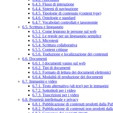
6.4.3. Flussi di interazione
6.4.4. Sistemi di navigazione
6.4.5. Tipologie di contenuto (content type)
6.4.6. Ontologie e standard
6.4.7. Vocabolari controllati e tassonomie
6.5. Scrittura e linguaggio
6.5.1. Come leggono le persone sul web
6.5.2. Le regole per un linguaggio semplice
6.5.3. Microtesti
6.5.4. Scrittura collaborativa
6.5.5. Content critique
6.5.6. Traduzione e localizzazione dei contenuti
6.6. Documenti
6.6.1. I documenti vanno sul web
6.6.2. Tipi di documenti
6.6.3. Formato di lettura dei documenti elettronici
6.6.4. Modalità di produzione dei documenti
6.7. Immagini e video
6.7.1. Testo alternativo (alt text) per le immagini
6.7.2. Sottotitoli per i video
6.7.3. Trascrizioni per i video
6.8. Proprietà intellettuale e privacy
6.8.1. Pubblicazione di contenuti prodotti dalla P
6.8.2. Pubblicazione di contenuti non prodotti dal