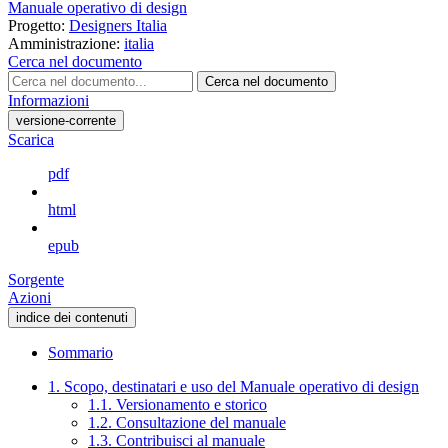
Manuale operativo di design
Progetto:
Designers Italia
Amministrazione:
italia
Cerca nel documento
Cerca nel documento
Informazioni
versione-corrente
Scarica
pdf
html
epub
Sorgente
Azioni
indice dei contenuti
Sommario
1. Scopo, destinatari e uso del Manuale operativo di design
1.1. Versionamento e storico
1.2. Consultazione del manuale
1.3. Contribuisci al manuale