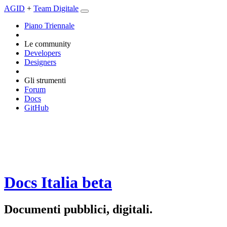
AGID
+
Team Digitale
Piano Triennale
Le community
Developers
Designers
Gli strumenti
Forum
Docs
GitHub
Docs Italia
beta
Documenti pubblici, digitali.