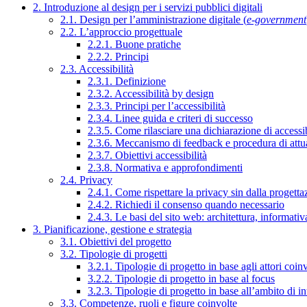
2. Introduzione al design per i servizi pubblici digitali
2.1. Design per l’amministrazione digitale (
e-government
2.2. L’approccio progettuale
2.2.1. Buone pratiche
2.2.2. Principi
2.3. Accessibilità
2.3.1. Definizione
2.3.2. Accessibilità by design
2.3.3. Principi per l’accessibilità
2.3.4. Linee guida e criteri di successo
2.3.5. Come rilasciare una dichiarazione di accessib
2.3.6. Meccanismo di feedback e procedura di attu
2.3.7. Obiettivi accessibilità
2.3.8. Normativa e approfondimenti
2.4. Privacy
2.4.1. Come rispettare la privacy sin dalla progettaz
2.4.2. Richiedi il consenso quando necessario
2.4.3. Le basi del sito web: architettura, informati
3. Pianificazione, gestione e strategia
3.1. Obiettivi del progetto
3.2. Tipologie di progetti
3.2.1. Tipologie di progetto in base agli attori coinv
3.2.2. Tipologie di progetto in base al focus
3.2.3. Tipologie di progetto in base all’ambito di i
3.3. Competenze, ruoli e figure coinvolte