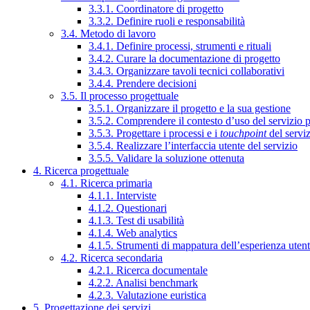
3.3.1. Coordinatore di progetto
3.3.2. Definire ruoli e responsabilità
3.4. Metodo di lavoro
3.4.1. Definire processi, strumenti e rituali
3.4.2. Curare la documentazione di progetto
3.4.3. Organizzare tavoli tecnici collaborativi
3.4.4. Prendere decisioni
3.5. Il processo progettuale
3.5.1. Organizzare il progetto e la sua gestione
3.5.2. Comprendere il contesto d’uso del servizio 
3.5.3. Progettare i processi e i
touchpoint
del servi
3.5.4. Realizzare l’interfaccia utente del servizio
3.5.5. Validare la soluzione ottenuta
4. Ricerca progettuale
4.1. Ricerca primaria
4.1.1. Interviste
4.1.2. Questionari
4.1.3. Test di usabilità
4.1.4. Web analytics
4.1.5. Strumenti di mappatura dell’esperienza uten
4.2. Ricerca secondaria
4.2.1. Ricerca documentale
4.2.2. Analisi benchmark
4.2.3. Valutazione euristica
5. Progettazione dei servizi