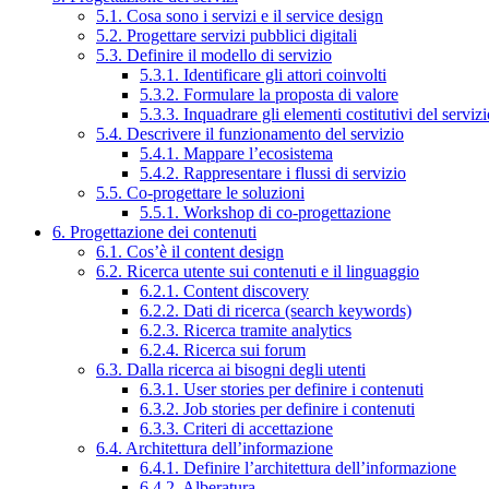
5.1. Cosa sono i servizi e il service design
5.2. Progettare servizi pubblici digitali
5.3. Definire il modello di servizio
5.3.1. Identificare gli attori coinvolti
5.3.2. Formulare la proposta di valore
5.3.3. Inquadrare gli elementi costitutivi del serviz
5.4. Descrivere il funzionamento del servizio
5.4.1. Mappare l’ecosistema
5.4.2. Rappresentare i flussi di servizio
5.5. Co-progettare le soluzioni
5.5.1. Workshop di co-progettazione
6. Progettazione dei contenuti
6.1. Cos’è il content design
6.2. Ricerca utente sui contenuti e il linguaggio
6.2.1. Content discovery
6.2.2. Dati di ricerca (search keywords)
6.2.3. Ricerca tramite analytics
6.2.4. Ricerca sui forum
6.3. Dalla ricerca ai bisogni degli utenti
6.3.1. User stories per definire i contenuti
6.3.2. Job stories per definire i contenuti
6.3.3. Criteri di accettazione
6.4. Architettura dell’informazione
6.4.1. Definire l’architettura dell’informazione
6.4.2. Alberatura