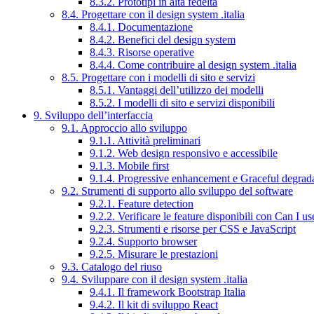
8.3.2. Prototipi in alta fedeltà
8.4. Progettare con il design system .italia
8.4.1. Documentazione
8.4.2. Benefici del design system
8.4.3. Risorse operative
8.4.4. Come contribuire al design system .italia
8.5. Progettare con i modelli di sito e servizi
8.5.1. Vantaggi dell’utilizzo dei modelli
8.5.2. I modelli di sito e servizi disponibili
9. Sviluppo dell’interfaccia
9.1. Approccio allo sviluppo
9.1.1. Attività preliminari
9.1.2. Web design responsivo e accessibile
9.1.3. Mobile first
9.1.4. Progressive enhancement e Graceful degrad
9.2. Strumenti di supporto allo sviluppo del software
9.2.1. Feature detection
9.2.2. Verificare le feature disponibili con Can I us
9.2.3. Strumenti e risorse per CSS e JavaScript
9.2.4. Supporto browser
9.2.5. Misurare le prestazioni
9.3. Catalogo del riuso
9.4. Sviluppare con il design system .italia
9.4.1. Il framework Bootstrap Italia
9.4.2. Il kit di sviluppo React