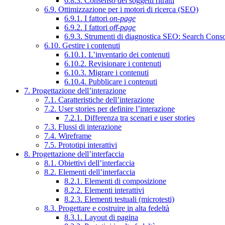
6.8.3. Consenso dei soggetti ritratti
6.9. Ottimizzazione per i motori di ricerca (SEO)
6.9.1. I fattori
on-page
6.9.2. I fattori
off-page
6.9.3. Strumenti di diagnostica SEO: Search Cons
6.10. Gestire i contenuti
6.10.1. L’inventario dei contenuti
6.10.2. Revisionare i contenuti
6.10.3. Migrare i contenuti
6.10.4. Pubblicare i contenuti
7. Progettazione dell’interazione
7.1. Caratteristiche dell’interazione
7.2. User stories per definire l’interazione
7.2.1. Differenza tra scenari e user stories
7.3. Flussi di interazione
7.4. Wireframe
7.5. Prototipi interattivi
8. Progettazione dell’interfaccia
8.1. Obiettivi dell’interfaccia
8.2. Elementi dell’interfaccia
8.2.1. Elementi di composizione
8.2.2. Elementi interattivi
8.2.3. Elementi testuali (microtesti)
8.3. Progettare e costruire in alta fedeltà
8.3.1. Layout di pagina