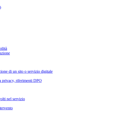
)
ilità
azione
ione di un sito o servizio digitale
va privacy, riferimenti DPO
olti nel servizio
ntervento