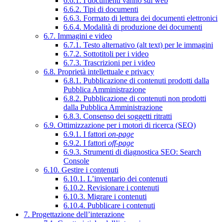
6.6.1. I documenti vanno sul web
6.6.2. Tipi di documenti
6.6.3. Formato di lettura dei documenti elettronici
6.6.4. Modalità di produzione dei documenti
6.7. Immagini e video
6.7.1. Testo alternativo (alt text) per le immagini
6.7.2. Sottotitoli per i video
6.7.3. Trascrizioni per i video
6.8. Proprietà intellettuale e privacy
6.8.1. Pubblicazione di contenuti prodotti dalla
Pubblica Amministrazione
6.8.2. Pubblicazione di contenuti non prodotti
dalla Pubblica Amministrazione
6.8.3. Consenso dei soggetti ritratti
6.9. Ottimizzazione per i motori di ricerca (SEO)
6.9.1. I fattori
on-page
6.9.2. I fattori
off-page
6.9.3. Strumenti di diagnostica SEO: Search
Console
6.10. Gestire i contenuti
6.10.1. L’inventario dei contenuti
6.10.2. Revisionare i contenuti
6.10.3. Migrare i contenuti
6.10.4. Pubblicare i contenuti
7. Progettazione dell’interazione