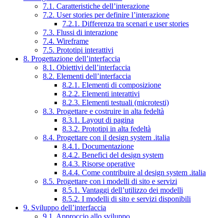
7.1. Caratteristiche dell’interazione
7.2. User stories per definire l’interazione
7.2.1. Differenza tra scenari e user stories
7.3. Flussi di interazione
7.4. Wireframe
7.5. Prototipi interattivi
8. Progettazione dell’interfaccia
8.1. Obiettivi dell’interfaccia
8.2. Elementi dell’interfaccia
8.2.1. Elementi di composizione
8.2.2. Elementi interattivi
8.2.3. Elementi testuali (microtesti)
8.3. Progettare e costruire in alta fedeltà
8.3.1. Layout di pagina
8.3.2. Prototipi in alta fedeltà
8.4. Progettare con il design system .italia
8.4.1. Documentazione
8.4.2. Benefici del design system
8.4.3. Risorse operative
8.4.4. Come contribuire al design system .italia
8.5. Progettare con i modelli di sito e servizi
8.5.1. Vantaggi dell’utilizzo dei modelli
8.5.2. I modelli di sito e servizi disponibili
9. Sviluppo dell’interfaccia
9.1. Approccio allo sviluppo