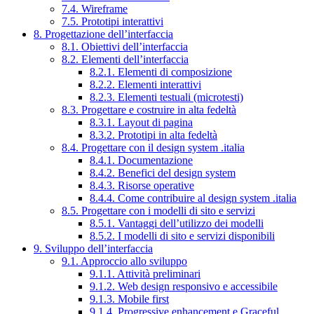
7.4. Wireframe
7.5. Prototipi interattivi
8. Progettazione dell’interfaccia
8.1. Obiettivi dell’interfaccia
8.2. Elementi dell’interfaccia
8.2.1. Elementi di composizione
8.2.2. Elementi interattivi
8.2.3. Elementi testuali (microtesti)
8.3. Progettare e costruire in alta fedeltà
8.3.1. Layout di pagina
8.3.2. Prototipi in alta fedeltà
8.4. Progettare con il design system .italia
8.4.1. Documentazione
8.4.2. Benefici del design system
8.4.3. Risorse operative
8.4.4. Come contribuire al design system .italia
8.5. Progettare con i modelli di sito e servizi
8.5.1. Vantaggi dell’utilizzo dei modelli
8.5.2. I modelli di sito e servizi disponibili
9. Sviluppo dell’interfaccia
9.1. Approccio allo sviluppo
9.1.1. Attività preliminari
9.1.2. Web design responsivo e accessibile
9.1.3. Mobile first
9.1.4. Progressive enhancement e Graceful