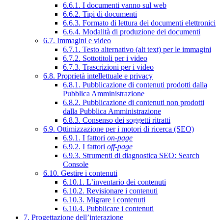
6.6.1. I documenti vanno sul web
6.6.2. Tipi di documenti
6.6.3. Formato di lettura dei documenti elettronici
6.6.4. Modalità di produzione dei documenti
6.7. Immagini e video
6.7.1. Testo alternativo (alt text) per le immagini
6.7.2. Sottotitoli per i video
6.7.3. Trascrizioni per i video
6.8. Proprietà intellettuale e privacy
6.8.1. Pubblicazione di contenuti prodotti dalla
Pubblica Amministrazione
6.8.2. Pubblicazione di contenuti non prodotti
dalla Pubblica Amministrazione
6.8.3. Consenso dei soggetti ritratti
6.9. Ottimizzazione per i motori di ricerca (SEO)
6.9.1. I fattori
on-page
6.9.2. I fattori
off-page
6.9.3. Strumenti di diagnostica SEO: Search
Console
6.10. Gestire i contenuti
6.10.1. L’inventario dei contenuti
6.10.2. Revisionare i contenuti
6.10.3. Migrare i contenuti
6.10.4. Pubblicare i contenuti
7. Progettazione dell’interazione