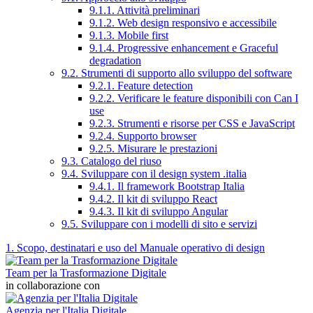
9.1.1. Attività preliminari
9.1.2. Web design responsivo e accessibile
9.1.3. Mobile first
9.1.4. Progressive enhancement e Graceful
degradation
9.2. Strumenti di supporto allo sviluppo del software
9.2.1. Feature detection
9.2.2. Verificare le feature disponibili con Can I
use
9.2.3. Strumenti e risorse per CSS e JavaScript
9.2.4. Supporto browser
9.2.5. Misurare le prestazioni
9.3. Catalogo del riuso
9.4. Sviluppare con il design system .italia
9.4.1. Il framework Bootstrap Italia
9.4.2. Il kit di sviluppo React
9.4.3. Il kit di sviluppo Angular
9.5. Sviluppare con i modelli di sito e servizi
1. Scopo, destinatari e uso del Manuale operativo di design
Team per la Trasformazione Digitale
in collaborazione con
Agenzia per l'Italia Digitale