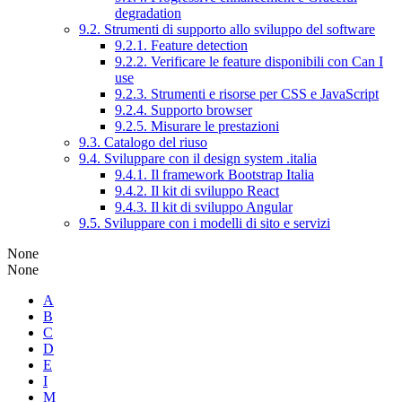
degradation
9.2. Strumenti di supporto allo sviluppo del software
9.2.1. Feature detection
9.2.2. Verificare le feature disponibili con Can I
use
9.2.3. Strumenti e risorse per CSS e JavaScript
9.2.4. Supporto browser
9.2.5. Misurare le prestazioni
9.3. Catalogo del riuso
9.4. Sviluppare con il design system .italia
9.4.1. Il framework Bootstrap Italia
9.4.2. Il kit di sviluppo React
9.4.3. Il kit di sviluppo Angular
9.5. Sviluppare con i modelli di sito e servizi
None
None
A
B
C
D
E
I
M