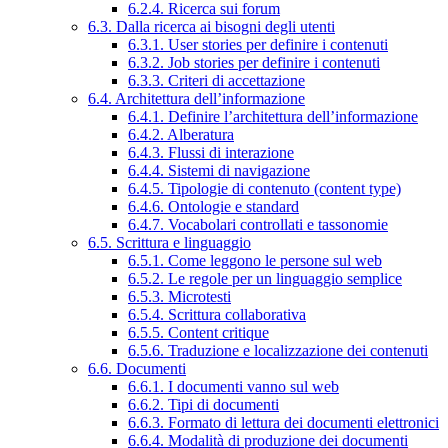
6.2.4. Ricerca sui forum
6.3. Dalla ricerca ai bisogni degli utenti
6.3.1. User stories per definire i contenuti
6.3.2. Job stories per definire i contenuti
6.3.3. Criteri di accettazione
6.4. Architettura dell’informazione
6.4.1. Definire l’architettura dell’informazione
6.4.2. Alberatura
6.4.3. Flussi di interazione
6.4.4. Sistemi di navigazione
6.4.5. Tipologie di contenuto (content type)
6.4.6. Ontologie e standard
6.4.7. Vocabolari controllati e tassonomie
6.5. Scrittura e linguaggio
6.5.1. Come leggono le persone sul web
6.5.2. Le regole per un linguaggio semplice
6.5.3. Microtesti
6.5.4. Scrittura collaborativa
6.5.5. Content critique
6.5.6. Traduzione e localizzazione dei contenuti
6.6. Documenti
6.6.1. I documenti vanno sul web
6.6.2. Tipi di documenti
6.6.3. Formato di lettura dei documenti elettronici
6.6.4. Modalità di produzione dei documenti