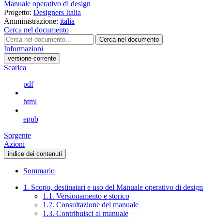
Manuale operativo di design
Progetto:
Designers Italia
Amministrazione:
italia
Cerca nel documento
Cerca nel documento
Informazioni
versione-corrente
Scarica
pdf
html
epub
Sorgente
Azioni
indice dei contenuti
Sommario
1. Scopo, destinatari e uso del Manuale operativo di design
1.1. Versionamento e storico
1.2. Consultazione del manuale
1.3. Contribuisci al manuale