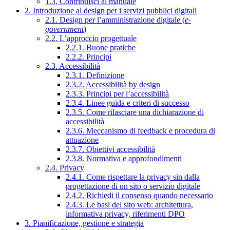
1.3. Contribuisci al manuale
2. Introduzione al design per i servizi pubblici digitali
2.1. Design per l’amministrazione digitale (
e-
government
)
2.2. L’approccio progettuale
2.2.1. Buone pratiche
2.2.2. Principi
2.3. Accessibilità
2.3.1. Definizione
2.3.2. Accessibilità by design
2.3.3. Principi per l’accessibilità
2.3.4. Linee guida e criteri di successo
2.3.5. Come rilasciare una dichiarazione di
accessibilità
2.3.6. Meccanismo di feedback e procedura di
attuazione
2.3.7. Obiettivi accessibilità
2.3.8. Normativa e approfondimenti
2.4. Privacy
2.4.1. Come rispettare la privacy sin dalla
progettazione di un sito o servizio digitale
2.4.2. Richiedi il consenso quando necessario
2.4.3. Le basi del sito web: architettura,
informativa privacy, riferimenti DPO
3. Pianificazione, gestione e strategia