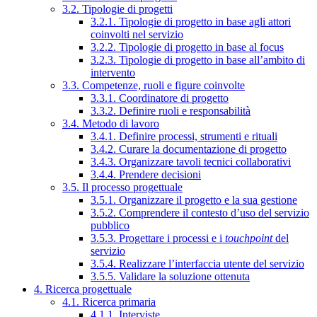
3.2. Tipologie di progetti
3.2.1. Tipologie di progetto in base agli attori
coinvolti nel servizio
3.2.2. Tipologie di progetto in base al focus
3.2.3. Tipologie di progetto in base all’ambito di
intervento
3.3. Competenze, ruoli e figure coinvolte
3.3.1. Coordinatore di progetto
3.3.2. Definire ruoli e responsabilità
3.4. Metodo di lavoro
3.4.1. Definire processi, strumenti e rituali
3.4.2. Curare la documentazione di progetto
3.4.3. Organizzare tavoli tecnici collaborativi
3.4.4. Prendere decisioni
3.5. Il processo progettuale
3.5.1. Organizzare il progetto e la sua gestione
3.5.2. Comprendere il contesto d’uso del servizio
pubblico
3.5.3. Progettare i processi e i
touchpoint
del
servizio
3.5.4. Realizzare l’interfaccia utente del servizio
3.5.5. Validare la soluzione ottenuta
4. Ricerca progettuale
4.1. Ricerca primaria
4.1.1. Interviste