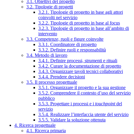
3.1. Obiettivi del progetto
3.2. Tipologie di progetti
3.2.1. Tipologie di progetto in base agli attori
coinvolti nel servizio
3.2.2. Tipologie di progetto in base al focus
3.2.3. Tipologie di progetto in base all’ambito di
intervento
3.3. Competenze, ruoli e figure coinvolte
3.3.1. Coordinatore di progetto
3.3.2. Definire ruoli e responsabilità
3.4. Metodo di lavoro
3.4.1. Definire processi, strumenti e rituali
3.4.2. Curare la documentazione di progetto
3.4.3. Organizzare tavoli tecnici collaborativi
3.4.4. Prendere decisioni
3.5. Il processo progettuale
3.5.1. Organizzare il progetto e la sua gestione
3.5.2. Comprendere il contesto d’uso del servizio
pubblico
3.5.3. Progettare i processi e i
touchpoint
del
servizio
3.5.4. Realizzare l’interfaccia utente del servizio
3.5.5. Validare la soluzione ottenuta
4. Ricerca progettuale
4.1. Ricerca primaria