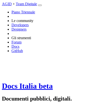
AGID
+
Team Digitale
Piano Triennale
Le community
Developers
Designers
Gli strumenti
Forum
Docs
GitHub
Docs Italia
beta
Documenti pubblici, digitali.