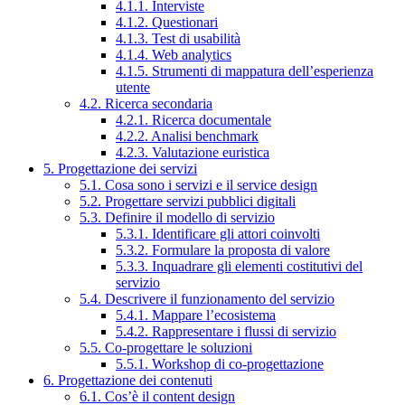
4.1.1. Interviste
4.1.2. Questionari
4.1.3. Test di usabilità
4.1.4. Web analytics
4.1.5. Strumenti di mappatura dell’esperienza
utente
4.2. Ricerca secondaria
4.2.1. Ricerca documentale
4.2.2. Analisi benchmark
4.2.3. Valutazione euristica
5. Progettazione dei servizi
5.1. Cosa sono i servizi e il service design
5.2. Progettare servizi pubblici digitali
5.3. Definire il modello di servizio
5.3.1. Identificare gli attori coinvolti
5.3.2. Formulare la proposta di valore
5.3.3. Inquadrare gli elementi costitutivi del
servizio
5.4. Descrivere il funzionamento del servizio
5.4.1. Mappare l’ecosistema
5.4.2. Rappresentare i flussi di servizio
5.5. Co-progettare le soluzioni
5.5.1. Workshop di co-progettazione
6. Progettazione dei contenuti
6.1. Cos’è il content design