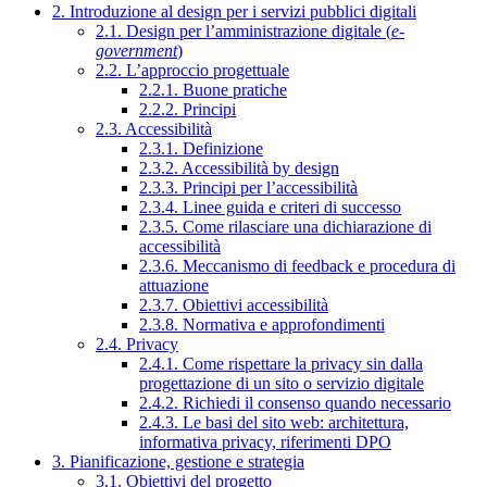
2. Introduzione al design per i servizi pubblici digitali
2.1. Design per l’amministrazione digitale (
e-
government
)
2.2. L’approccio progettuale
2.2.1. Buone pratiche
2.2.2. Principi
2.3. Accessibilità
2.3.1. Definizione
2.3.2. Accessibilità by design
2.3.3. Principi per l’accessibilità
2.3.4. Linee guida e criteri di successo
2.3.5. Come rilasciare una dichiarazione di
accessibilità
2.3.6. Meccanismo di feedback e procedura di
attuazione
2.3.7. Obiettivi accessibilità
2.3.8. Normativa e approfondimenti
2.4. Privacy
2.4.1. Come rispettare la privacy sin dalla
progettazione di un sito o servizio digitale
2.4.2. Richiedi il consenso quando necessario
2.4.3. Le basi del sito web: architettura,
informativa privacy, riferimenti DPO
3. Pianificazione, gestione e strategia
3.1. Obiettivi del progetto