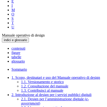
E
I
M
O
S
T
U
Manuale operativo di design
indici e glossario
contenuti
figure
tabelle
glossario
Sommario
1. Scopo, destinatari e uso del Manuale operativo di design
1.1. Versionamento e storico
1.2. Consultazione del manuale
1.3. Contribuisci al manuale
2. Introduzione al design per i servizi pubblici digitali
2.1. Design per l’amministrazione digitale (
e-
government
)