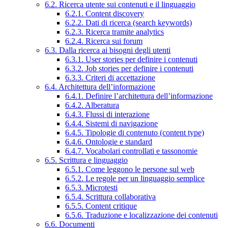
6.2. Ricerca utente sui contenuti e il linguaggio
6.2.1. Content discovery
6.2.2. Dati di ricerca (search keywords)
6.2.3. Ricerca tramite analytics
6.2.4. Ricerca sui forum
6.3. Dalla ricerca ai bisogni degli utenti
6.3.1. User stories per definire i contenuti
6.3.2. Job stories per definire i contenuti
6.3.3. Criteri di accettazione
6.4. Architettura dell’informazione
6.4.1. Definire l’architettura dell’informazione
6.4.2. Alberatura
6.4.3. Flussi di interazione
6.4.4. Sistemi di navigazione
6.4.5. Tipologie di contenuto (content type)
6.4.6. Ontologie e standard
6.4.7. Vocabolari controllati e tassonomie
6.5. Scrittura e linguaggio
6.5.1. Come leggono le persone sul web
6.5.2. Le regole per un linguaggio semplice
6.5.3. Microtesti
6.5.4. Scrittura collaborativa
6.5.5. Content critique
6.5.6. Traduzione e localizzazione dei contenuti
6.6. Documenti