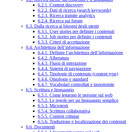
6.2.1. Content discovery
6.2.2. Dati di ricerca (search keywords)
6.2.3. Ricerca tramite analytics
6.2.4. Ricerca sui forum
6.3. Dalla ricerca ai bisogni degli utenti
6.3.1. User stories per definire i contenuti
6.3.2. Job stories per definire i contenuti
6.3.3. Criteri di accettazione
6.4. Architettura dell’informazione
6.4.1. Definire l’architettura dell’informazione
6.4.2. Alberatura
6.4.3. Flussi di interazione
6.4.4. Sistemi di navigazione
6.4.5. Tipologie di contenuto (content type)
6.4.6. Ontologie e standard
6.4.7. Vocabolari controllati e tassonomie
6.5. Scrittura e linguaggio
6.5.1. Come leggono le persone sul web
6.5.2. Le regole per un linguaggio semplice
6.5.3. Microtesti
6.5.4. Scrittura collaborativa
6.5.5. Content critique
6.5.6. Traduzione e localizzazione dei contenuti
6.6. Documenti