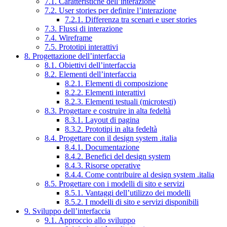
7.1. Caratteristiche dell’interazione
7.2. User stories per definire l’interazione
7.2.1. Differenza tra scenari e user stories
7.3. Flussi di interazione
7.4. Wireframe
7.5. Prototipi interattivi
8. Progettazione dell’interfaccia
8.1. Obiettivi dell’interfaccia
8.2. Elementi dell’interfaccia
8.2.1. Elementi di composizione
8.2.2. Elementi interattivi
8.2.3. Elementi testuali (microtesti)
8.3. Progettare e costruire in alta fedeltà
8.3.1. Layout di pagina
8.3.2. Prototipi in alta fedeltà
8.4. Progettare con il design system .italia
8.4.1. Documentazione
8.4.2. Benefici del design system
8.4.3. Risorse operative
8.4.4. Come contribuire al design system .italia
8.5. Progettare con i modelli di sito e servizi
8.5.1. Vantaggi dell’utilizzo dei modelli
8.5.2. I modelli di sito e servizi disponibili
9. Sviluppo dell’interfaccia
9.1. Approccio allo sviluppo