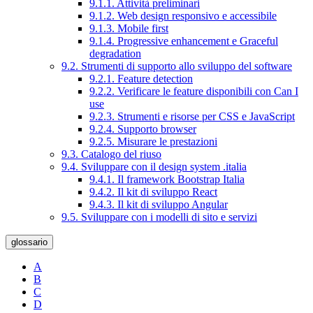
9.1.1. Attività preliminari
9.1.2. Web design responsivo e accessibile
9.1.3. Mobile first
9.1.4. Progressive enhancement e Graceful
degradation
9.2. Strumenti di supporto allo sviluppo del software
9.2.1. Feature detection
9.2.2. Verificare le feature disponibili con Can I
use
9.2.3. Strumenti e risorse per CSS e JavaScript
9.2.4. Supporto browser
9.2.5. Misurare le prestazioni
9.3. Catalogo del riuso
9.4. Sviluppare con il design system .italia
9.4.1. Il framework Bootstrap Italia
9.4.2. Il kit di sviluppo React
9.4.3. Il kit di sviluppo Angular
9.5. Sviluppare con i modelli di sito e servizi
glossario
A
B
C
D