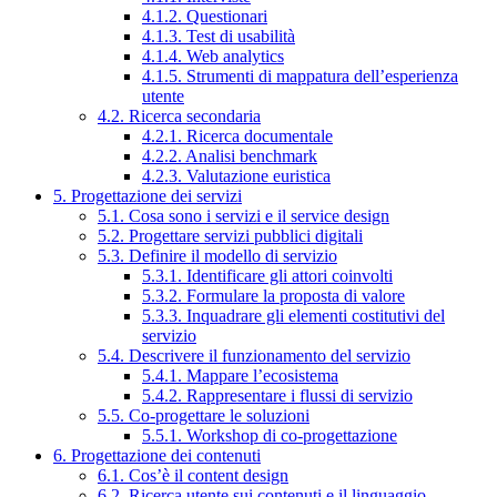
4.1.2. Questionari
4.1.3. Test di usabilità
4.1.4. Web analytics
4.1.5. Strumenti di mappatura dell’esperienza
utente
4.2. Ricerca secondaria
4.2.1. Ricerca documentale
4.2.2. Analisi benchmark
4.2.3. Valutazione euristica
5. Progettazione dei servizi
5.1. Cosa sono i servizi e il service design
5.2. Progettare servizi pubblici digitali
5.3. Definire il modello di servizio
5.3.1. Identificare gli attori coinvolti
5.3.2. Formulare la proposta di valore
5.3.3. Inquadrare gli elementi costitutivi del
servizio
5.4. Descrivere il funzionamento del servizio
5.4.1. Mappare l’ecosistema
5.4.2. Rappresentare i flussi di servizio
5.5. Co-progettare le soluzioni
5.5.1. Workshop di co-progettazione
6. Progettazione dei contenuti
6.1. Cos’è il content design
6.2. Ricerca utente sui contenuti e il linguaggio