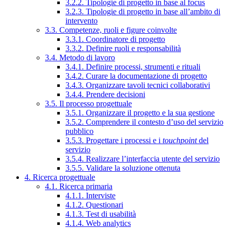
3.2.2. Tipologie di progetto in base al focus
3.2.3. Tipologie di progetto in base all’ambito di
intervento
3.3. Competenze, ruoli e figure coinvolte
3.3.1. Coordinatore di progetto
3.3.2. Definire ruoli e responsabilità
3.4. Metodo di lavoro
3.4.1. Definire processi, strumenti e rituali
3.4.2. Curare la documentazione di progetto
3.4.3. Organizzare tavoli tecnici collaborativi
3.4.4. Prendere decisioni
3.5. Il processo progettuale
3.5.1. Organizzare il progetto e la sua gestione
3.5.2. Comprendere il contesto d’uso del servizio
pubblico
3.5.3. Progettare i processi e i
touchpoint
del
servizio
3.5.4. Realizzare l’interfaccia utente del servizio
3.5.5. Validare la soluzione ottenuta
4. Ricerca progettuale
4.1. Ricerca primaria
4.1.1. Interviste
4.1.2. Questionari
4.1.3. Test di usabilità
4.1.4. Web analytics