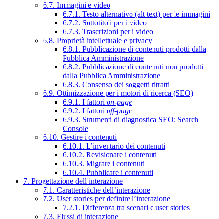
6.7. Immagini e video
6.7.1. Testo alternativo (alt text) per le immagini
6.7.2. Sottotitoli per i video
6.7.3. Trascrizioni per i video
6.8. Proprietà intellettuale e privacy
6.8.1. Pubblicazione di contenuti prodotti dalla
Pubblica Amministrazione
6.8.2. Pubblicazione di contenuti non prodotti
dalla Pubblica Amministrazione
6.8.3. Consenso dei soggetti ritratti
6.9. Ottimizzazione per i motori di ricerca (SEO)
6.9.1. I fattori
on-page
6.9.2. I fattori
off-page
6.9.3. Strumenti di diagnostica SEO: Search
Console
6.10. Gestire i contenuti
6.10.1. L’inventario dei contenuti
6.10.2. Revisionare i contenuti
6.10.3. Migrare i contenuti
6.10.4. Pubblicare i contenuti
7. Progettazione dell’interazione
7.1. Caratteristiche dell’interazione
7.2. User stories per definire l’interazione
7.2.1. Differenza tra scenari e user stories
7.3. Flussi di interazione