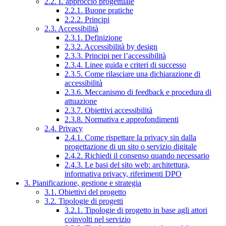
2.2. L’approccio progettuale
2.2.1. Buone pratiche
2.2.2. Principi
2.3. Accessibilità
2.3.1. Definizione
2.3.2. Accessibilità by design
2.3.3. Principi per l’accessibilità
2.3.4. Linee guida e criteri di successo
2.3.5. Come rilasciare una dichiarazione di
accessibilità
2.3.6. Meccanismo di feedback e procedura di
attuazione
2.3.7. Obiettivi accessibilità
2.3.8. Normativa e approfondimenti
2.4. Privacy
2.4.1. Come rispettare la privacy sin dalla
progettazione di un sito o servizio digitale
2.4.2. Richiedi il consenso quando necessario
2.4.3. Le basi del sito web: architettura,
informativa privacy, riferimenti DPO
3. Pianificazione, gestione e strategia
3.1. Obiettivi del progetto
3.2. Tipologie di progetti
3.2.1. Tipologie di progetto in base agli attori
coinvolti nel servizio