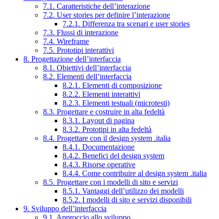
7.1. Caratteristiche dell’interazione
7.2. User stories per definire l’interazione
7.2.1. Differenza tra scenari e user stories
7.3. Flussi di interazione
7.4. Wireframe
7.5. Prototipi interattivi
8. Progettazione dell’interfaccia
8.1. Obiettivi dell’interfaccia
8.2. Elementi dell’interfaccia
8.2.1. Elementi di composizione
8.2.2. Elementi interattivi
8.2.3. Elementi testuali (microtesti)
8.3. Progettare e costruire in alta fedeltà
8.3.1. Layout di pagina
8.3.2. Prototipi in alta fedeltà
8.4. Progettare con il design system .italia
8.4.1. Documentazione
8.4.2. Benefici del design system
8.4.3. Risorse operative
8.4.4. Come contribuire al design system .italia
8.5. Progettare con i modelli di sito e servizi
8.5.1. Vantaggi dell’utilizzo dei modelli
8.5.2. I modelli di sito e servizi disponibili
9. Sviluppo dell’interfaccia
9.1. Approccio allo sviluppo