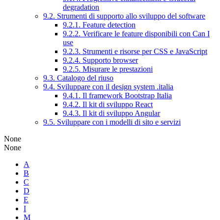
degradation
9.2. Strumenti di supporto allo sviluppo del software
9.2.1. Feature detection
9.2.2. Verificare le feature disponibili con Can I
use
9.2.3. Strumenti e risorse per CSS e JavaScript
9.2.4. Supporto browser
9.2.5. Misurare le prestazioni
9.3. Catalogo del riuso
9.4. Sviluppare con il design system .italia
9.4.1. Il framework Bootstrap Italia
9.4.2. Il kit di sviluppo React
9.4.3. Il kit di sviluppo Angular
9.5. Sviluppare con i modelli di sito e servizi
None
None
A
B
C
D
E
I
M