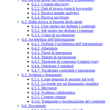
6.2.1. Content discovery
6.2.2. Dati di ricerca (search keywords)
6.2.3. Ricerca tramite analytics
6.2.4. Ricerca sui forum
6.3. Dalla ricerca ai bisogni degli utenti
6.3.1. User stories per definire i contenuti
6.3.2. Job stories per definire i contenuti
6.3.3. Criteri di accettazione
6.4. Architettura dell’informazione
6.4.1. Definire l’architettura dell’informazione
6.4.2. Alberatura
6.4.3. Flussi di interazione
6.4.4. Sistemi di navigazione
6.4.5. Tipologie di contenuto (content type)
6.4.6. Ontologie e standard
6.4.7. Vocabolari controllati e tassonomie
6.5. Scrittura e linguaggio
6.5.1. Come leggono le persone sul web
6.5.2. Le regole per un linguaggio semplice
6.5.3. Microtesti
6.5.4. Scrittura collaborativa
6.5.5. Content critique
6.5.6. Traduzione e localizzazione dei contenuti
6.6. Documenti