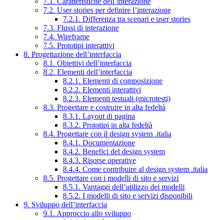
7.1. Caratteristiche dell’interazione
7.2. User stories per definire l’interazione
7.2.1. Differenza tra scenari e user stories
7.3. Flussi di interazione
7.4. Wireframe
7.5. Prototipi interattivi
8. Progettazione dell’interfaccia
8.1. Obiettivi dell’interfaccia
8.2. Elementi dell’interfaccia
8.2.1. Elementi di composizione
8.2.2. Elementi interattivi
8.2.3. Elementi testuali (microtesti)
8.3. Progettare e costruire in alta fedeltà
8.3.1. Layout di pagina
8.3.2. Prototipi in alta fedeltà
8.4. Progettare con il design system .italia
8.4.1. Documentazione
8.4.2. Benefici del design system
8.4.3. Risorse operative
8.4.4. Come contribuire al design system .italia
8.5. Progettare con i modelli di sito e servizi
8.5.1. Vantaggi dell’utilizzo dei modelli
8.5.2. I modelli di sito e servizi disponibili
9. Sviluppo dell’interfaccia
9.1. Approccio allo sviluppo