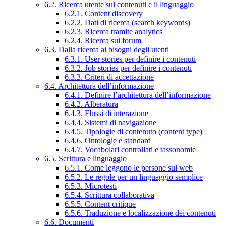
6.2. Ricerca utente sui contenuti e il linguaggio
6.2.1. Content discovery
6.2.2. Dati di ricerca (search keywords)
6.2.3. Ricerca tramite analytics
6.2.4. Ricerca sui forum
6.3. Dalla ricerca ai bisogni degli utenti
6.3.1. User stories per definire i contenuti
6.3.2. Job stories per definire i contenuti
6.3.3. Criteri di accettazione
6.4. Architettura dell’informazione
6.4.1. Definire l’architettura dell’informazione
6.4.2. Alberatura
6.4.3. Flussi di interazione
6.4.4. Sistemi di navigazione
6.4.5. Tipologie di contenuto (content type)
6.4.6. Ontologie e standard
6.4.7. Vocabolari controllati e tassonomie
6.5. Scrittura e linguaggio
6.5.1. Come leggono le persone sul web
6.5.2. Le regole per un linguaggio semplice
6.5.3. Microtesti
6.5.4. Scrittura collaborativa
6.5.5. Content critique
6.5.6. Traduzione e localizzazione dei contenuti
6.6. Documenti