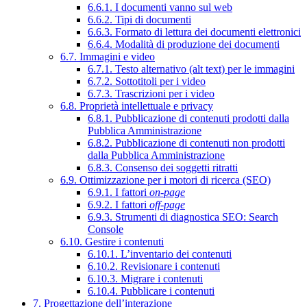
6.6.1. I documenti vanno sul web
6.6.2. Tipi di documenti
6.6.3. Formato di lettura dei documenti elettronici
6.6.4. Modalità di produzione dei documenti
6.7. Immagini e video
6.7.1. Testo alternativo (alt text) per le immagini
6.7.2. Sottotitoli per i video
6.7.3. Trascrizioni per i video
6.8. Proprietà intellettuale e privacy
6.8.1. Pubblicazione di contenuti prodotti dalla
Pubblica Amministrazione
6.8.2. Pubblicazione di contenuti non prodotti
dalla Pubblica Amministrazione
6.8.3. Consenso dei soggetti ritratti
6.9. Ottimizzazione per i motori di ricerca (SEO)
6.9.1. I fattori
on-page
6.9.2. I fattori
off-page
6.9.3. Strumenti di diagnostica SEO: Search
Console
6.10. Gestire i contenuti
6.10.1. L’inventario dei contenuti
6.10.2. Revisionare i contenuti
6.10.3. Migrare i contenuti
6.10.4. Pubblicare i contenuti
7. Progettazione dell’interazione