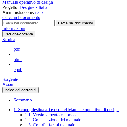
Manuale operativo di design
Progetto:
Designers Italia
Amministrazione:
italia
Cerca nel documento
Cerca nel documento
Informazioni
versione-corrente
Scarica
pdf
html
epub
Sorgente
Azioni
indice dei contenuti
Sommario
1. Scopo, destinatari e uso del Manuale operativo di design
1.1. Versionamento e storico
1.2. Consultazione del manuale
1.3. Contribuisci al manuale