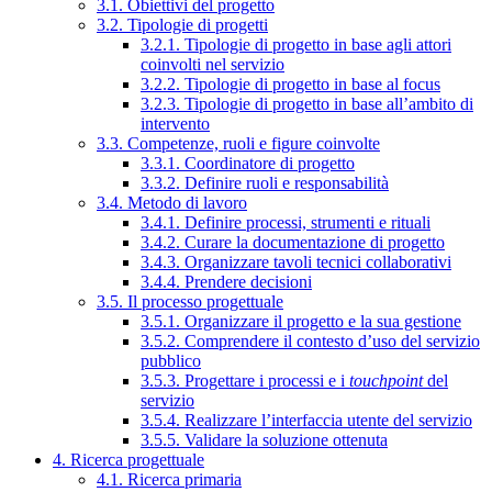
3.1. Obiettivi del progetto
3.2. Tipologie di progetti
3.2.1. Tipologie di progetto in base agli attori
coinvolti nel servizio
3.2.2. Tipologie di progetto in base al focus
3.2.3. Tipologie di progetto in base all’ambito di
intervento
3.3. Competenze, ruoli e figure coinvolte
3.3.1. Coordinatore di progetto
3.3.2. Definire ruoli e responsabilità
3.4. Metodo di lavoro
3.4.1. Definire processi, strumenti e rituali
3.4.2. Curare la documentazione di progetto
3.4.3. Organizzare tavoli tecnici collaborativi
3.4.4. Prendere decisioni
3.5. Il processo progettuale
3.5.1. Organizzare il progetto e la sua gestione
3.5.2. Comprendere il contesto d’uso del servizio
pubblico
3.5.3. Progettare i processi e i
touchpoint
del
servizio
3.5.4. Realizzare l’interfaccia utente del servizio
3.5.5. Validare la soluzione ottenuta
4. Ricerca progettuale
4.1. Ricerca primaria