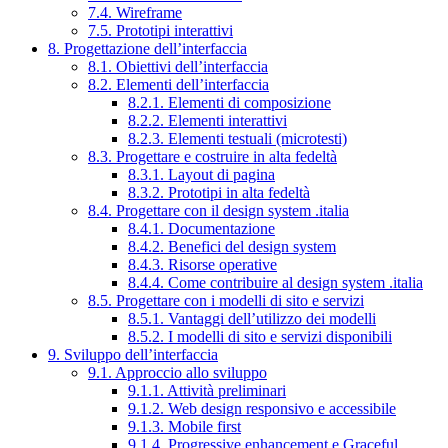
7.4. Wireframe
7.5. Prototipi interattivi
8. Progettazione dell’interfaccia
8.1. Obiettivi dell’interfaccia
8.2. Elementi dell’interfaccia
8.2.1. Elementi di composizione
8.2.2. Elementi interattivi
8.2.3. Elementi testuali (microtesti)
8.3. Progettare e costruire in alta fedeltà
8.3.1. Layout di pagina
8.3.2. Prototipi in alta fedeltà
8.4. Progettare con il design system .italia
8.4.1. Documentazione
8.4.2. Benefici del design system
8.4.3. Risorse operative
8.4.4. Come contribuire al design system .italia
8.5. Progettare con i modelli di sito e servizi
8.5.1. Vantaggi dell’utilizzo dei modelli
8.5.2. I modelli di sito e servizi disponibili
9. Sviluppo dell’interfaccia
9.1. Approccio allo sviluppo
9.1.1. Attività preliminari
9.1.2. Web design responsivo e accessibile
9.1.3. Mobile first
9.1.4. Progressive enhancement e Graceful