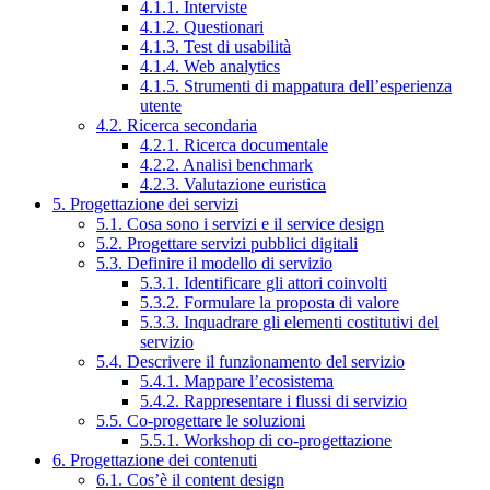
4.1.1. Interviste
4.1.2. Questionari
4.1.3. Test di usabilità
4.1.4. Web analytics
4.1.5. Strumenti di mappatura dell’esperienza
utente
4.2. Ricerca secondaria
4.2.1. Ricerca documentale
4.2.2. Analisi benchmark
4.2.3. Valutazione euristica
5. Progettazione dei servizi
5.1. Cosa sono i servizi e il service design
5.2. Progettare servizi pubblici digitali
5.3. Definire il modello di servizio
5.3.1. Identificare gli attori coinvolti
5.3.2. Formulare la proposta di valore
5.3.3. Inquadrare gli elementi costitutivi del
servizio
5.4. Descrivere il funzionamento del servizio
5.4.1. Mappare l’ecosistema
5.4.2. Rappresentare i flussi di servizio
5.5. Co-progettare le soluzioni
5.5.1. Workshop di co-progettazione
6. Progettazione dei contenuti
6.1. Cos’è il content design