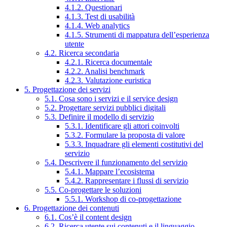
4.1.2. Questionari
4.1.3. Test di usabilità
4.1.4. Web analytics
4.1.5. Strumenti di mappatura dell’esperienza
utente
4.2. Ricerca secondaria
4.2.1. Ricerca documentale
4.2.2. Analisi benchmark
4.2.3. Valutazione euristica
5. Progettazione dei servizi
5.1. Cosa sono i servizi e il service design
5.2. Progettare servizi pubblici digitali
5.3. Definire il modello di servizio
5.3.1. Identificare gli attori coinvolti
5.3.2. Formulare la proposta di valore
5.3.3. Inquadrare gli elementi costitutivi del
servizio
5.4. Descrivere il funzionamento del servizio
5.4.1. Mappare l’ecosistema
5.4.2. Rappresentare i flussi di servizio
5.5. Co-progettare le soluzioni
5.5.1. Workshop di co-progettazione
6. Progettazione dei contenuti
6.1. Cos’è il content design
6.2. Ricerca utente sui contenuti e il linguaggio