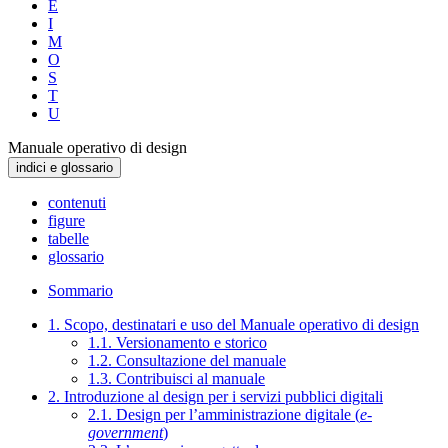
E
I
M
O
S
T
U
Manuale operativo di design
indici e glossario
contenuti
figure
tabelle
glossario
Sommario
1. Scopo, destinatari e uso del Manuale operativo di design
1.1. Versionamento e storico
1.2. Consultazione del manuale
1.3. Contribuisci al manuale
2. Introduzione al design per i servizi pubblici digitali
2.1. Design per l’amministrazione digitale (
e-
government
)