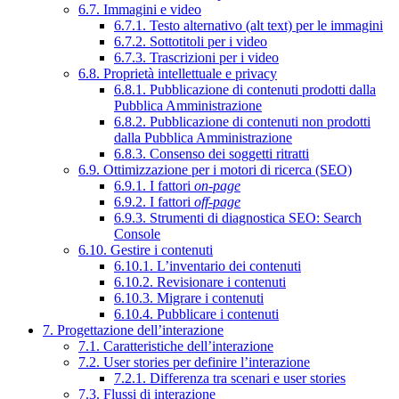
6.7. Immagini e video
6.7.1. Testo alternativo (alt text) per le immagini
6.7.2. Sottotitoli per i video
6.7.3. Trascrizioni per i video
6.8. Proprietà intellettuale e privacy
6.8.1. Pubblicazione di contenuti prodotti dalla
Pubblica Amministrazione
6.8.2. Pubblicazione di contenuti non prodotti
dalla Pubblica Amministrazione
6.8.3. Consenso dei soggetti ritratti
6.9. Ottimizzazione per i motori di ricerca (SEO)
6.9.1. I fattori
on-page
6.9.2. I fattori
off-page
6.9.3. Strumenti di diagnostica SEO: Search
Console
6.10. Gestire i contenuti
6.10.1. L’inventario dei contenuti
6.10.2. Revisionare i contenuti
6.10.3. Migrare i contenuti
6.10.4. Pubblicare i contenuti
7. Progettazione dell’interazione
7.1. Caratteristiche dell’interazione
7.2. User stories per definire l’interazione
7.2.1. Differenza tra scenari e user stories
7.3. Flussi di interazione