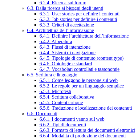
6.2.4. Ricerca sui forum
6.3. Dalla ricerca ai bisogni degli utenti
6.3.1. User stories per definire i contenuti
6.3.2. Job stories per definire i contenuti
6.3.3. Criteri di accettazione
6.4. Architettura dell’informazione
6.4.1. Definire l’architettura dell’informazione
6.4.2. Alberatura
6.4.3. Flussi di interazione
6.4.4. Sistemi di navigazione
6.4.5. Tipologie di contenuto (content type)
6.4.6. Ontologie e standard
6.4.7. Vocabolari controllati e tassonomie
6.5. Scrittura e linguaggio
6.5.1. Come leggono le persone sul web
6.5.2. Le regole per un linguaggio semplice
6.5.3. Microtesti
6.5.4. Scrittura collaborativa
6.5.5. Content critique
6.5.6. Traduzione e localizzazione dei contenuti
6.6. Documenti
6.6.1. I documenti vanno sul web
6.6.2. Tipi di documenti
6.6.3. Formato di lettura dei documenti elettronici
6.6.4. Modalità di produzione dei documenti