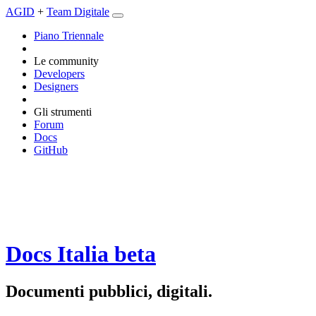
AGID
+
Team Digitale
Piano Triennale
Le community
Developers
Designers
Gli strumenti
Forum
Docs
GitHub
Docs Italia
beta
Documenti pubblici, digitali.