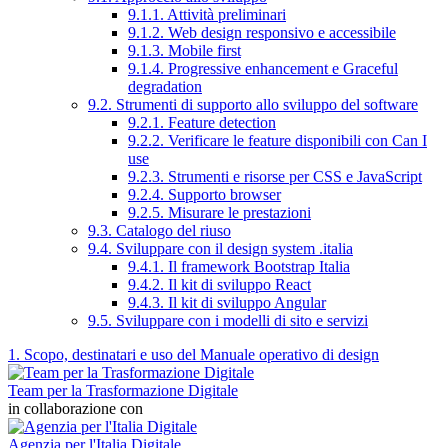
9.1.1. Attività preliminari
9.1.2. Web design responsivo e accessibile
9.1.3. Mobile first
9.1.4. Progressive enhancement e Graceful
degradation
9.2. Strumenti di supporto allo sviluppo del software
9.2.1. Feature detection
9.2.2. Verificare le feature disponibili con Can I
use
9.2.3. Strumenti e risorse per CSS e JavaScript
9.2.4. Supporto browser
9.2.5. Misurare le prestazioni
9.3. Catalogo del riuso
9.4. Sviluppare con il design system .italia
9.4.1. Il framework Bootstrap Italia
9.4.2. Il kit di sviluppo React
9.4.3. Il kit di sviluppo Angular
9.5. Sviluppare con i modelli di sito e servizi
1. Scopo, destinatari e uso del Manuale operativo di design
Team per la Trasformazione Digitale
in collaborazione con
Agenzia per l'Italia Digitale