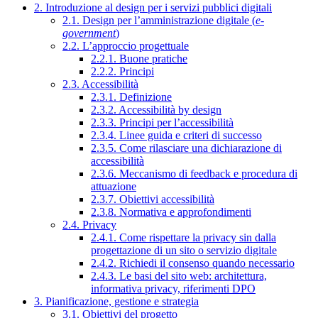
2. Introduzione al design per i servizi pubblici digitali
2.1. Design per l’amministrazione digitale (
e-
government
)
2.2. L’approccio progettuale
2.2.1. Buone pratiche
2.2.2. Principi
2.3. Accessibilità
2.3.1. Definizione
2.3.2. Accessibilità by design
2.3.3. Principi per l’accessibilità
2.3.4. Linee guida e criteri di successo
2.3.5. Come rilasciare una dichiarazione di
accessibilità
2.3.6. Meccanismo di feedback e procedura di
attuazione
2.3.7. Obiettivi accessibilità
2.3.8. Normativa e approfondimenti
2.4. Privacy
2.4.1. Come rispettare la privacy sin dalla
progettazione di un sito o servizio digitale
2.4.2. Richiedi il consenso quando necessario
2.4.3. Le basi del sito web: architettura,
informativa privacy, riferimenti DPO
3. Pianificazione, gestione e strategia
3.1. Obiettivi del progetto