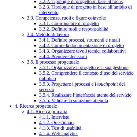
3.2.2. Tipologie di progetto in base al focus
3.2.3. Tipologie di progetto in base all’ambito di
intervento
3.3. Competenze, ruoli e figure coinvolte
3.3.1. Coordinatore di progetto
3.3.2. Definire ruoli e responsabilità
3.4. Metodo di lavoro
3.4.1. Definire processi, strumenti e rituali
3.4.2. Curare la documentazione di progetto
3.4.3. Organizzare tavoli tecnici collaborativi
3.4.4. Prendere decisioni
3.5. Il processo progettuale
3.5.1. Organizzare il progetto e la sua gestione
3.5.2. Comprendere il contesto d’uso del servizio
pubblico
3.5.3. Progettare i processi e i
touchpoint
del
servizio
3.5.4. Realizzare l’interfaccia utente del servizio
3.5.5. Validare la soluzione ottenuta
4. Ricerca progettuale
4.1. Ricerca primaria
4.1.1. Interviste
4.1.2. Questionari
4.1.3. Test di usabilità
4.1.4. Web analytics