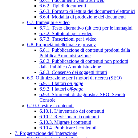
6.6.1. I documenti vanno sul web
6.6.2. Tipi di documenti
6.6.3. Formato di lettura dei documenti elettronici
6.6.4. Modalità di produzione dei documenti
6.7. Immagini e video
6.7.1. Testo alternativo (alt text) per le immagini
6.7.2. Sottotitoli per i video
6.7.3. Trascrizioni per i video
6.8. Proprietà intellettuale e privacy
6.8.1. Pubblicazione di contenuti prodotti dalla
Pubblica Amministrazione
6.8.2. Pubblicazione di contenuti non prodotti
dalla Pubblica Amministrazione
6.8.3. Consenso dei soggetti ritratti
6.9. Ottimizzazione per i motori di ricerca (SEO)
6.9.1. I fattori
on-page
6.9.2. I fattori
off-page
6.9.3. Strumenti di diagnostica SEO: Search
Console
6.10. Gestire i contenuti
6.10.1. L’inventario dei contenuti
6.10.2. Revisionare i contenuti
6.10.3. Migrare i contenuti
6.10.4. Pubblicare i contenuti
7. Progettazione dell’interazione