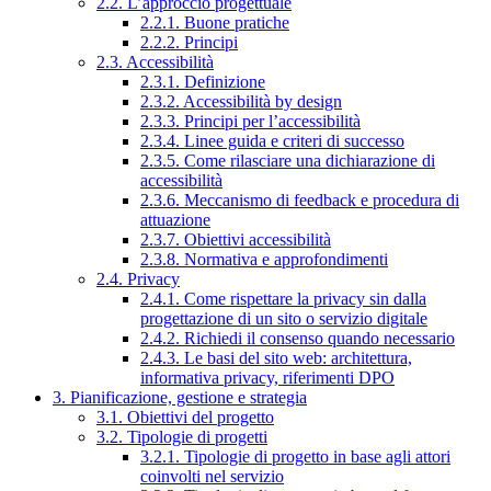
2.2. L’approccio progettuale
2.2.1. Buone pratiche
2.2.2. Principi
2.3. Accessibilità
2.3.1. Definizione
2.3.2. Accessibilità by design
2.3.3. Principi per l’accessibilità
2.3.4. Linee guida e criteri di successo
2.3.5. Come rilasciare una dichiarazione di
accessibilità
2.3.6. Meccanismo di feedback e procedura di
attuazione
2.3.7. Obiettivi accessibilità
2.3.8. Normativa e approfondimenti
2.4. Privacy
2.4.1. Come rispettare la privacy sin dalla
progettazione di un sito o servizio digitale
2.4.2. Richiedi il consenso quando necessario
2.4.3. Le basi del sito web: architettura,
informativa privacy, riferimenti DPO
3. Pianificazione, gestione e strategia
3.1. Obiettivi del progetto
3.2. Tipologie di progetti
3.2.1. Tipologie di progetto in base agli attori
coinvolti nel servizio