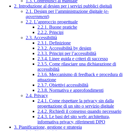
1.3. Contribuisci al manuale
2. Introduzione al design per i servizi pubblici digitali
2.1. Design per l’amministrazione digitale (
e-
government
)
2.2. L’approccio progettuale
2.2.1. Buone pratiche
2.2.2. Principi
2.3. Accessibilità
2.3.1. Definizione
2.3.2. Accessibilità by design
2.3.3. Principi per l’accessibilità
2.3.4. Linee guida e criteri di successo
2.3.5. Come rilasciare una dichiarazione di
accessibilità
2.3.6. Meccanismo di feedback e procedura di
attuazione
2.3.7. Obiettivi accessibilità
2.3.8. Normativa e approfondimenti
2.4. Privacy
2.4.1. Come rispettare la privacy sin dalla
progettazione di un sito o servizio digitale
2.4.2. Richiedi il consenso quando necessario
2.4.3. Le basi del sito web: architettura,
informativa privacy, riferimenti DPO
3. Pianificazione, gestione e strategia