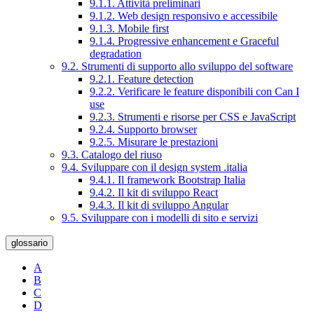
9.1.1. Attività preliminari
9.1.2. Web design responsivo e accessibile
9.1.3. Mobile first
9.1.4. Progressive enhancement e Graceful
degradation
9.2. Strumenti di supporto allo sviluppo del software
9.2.1. Feature detection
9.2.2. Verificare le feature disponibili con Can I
use
9.2.3. Strumenti e risorse per CSS e JavaScript
9.2.4. Supporto browser
9.2.5. Misurare le prestazioni
9.3. Catalogo del riuso
9.4. Sviluppare con il design system .italia
9.4.1. Il framework Bootstrap Italia
9.4.2. Il kit di sviluppo React
9.4.3. Il kit di sviluppo Angular
9.5. Sviluppare con i modelli di sito e servizi
glossario
A
B
C
D