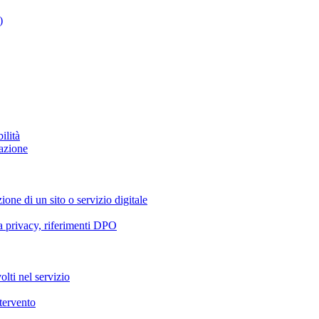
)
ilità
azione
ione di un sito o servizio digitale
va privacy, riferimenti DPO
olti nel servizio
ntervento