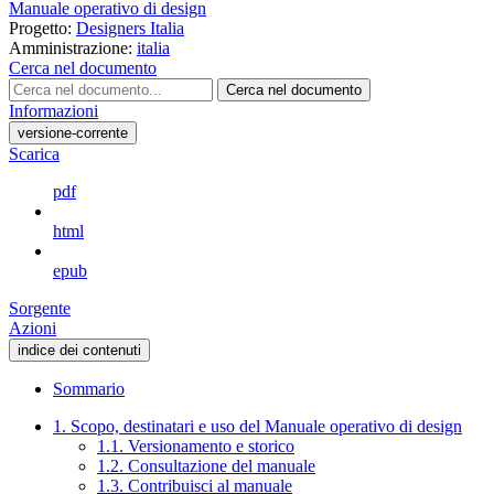
Manuale operativo di design
Progetto:
Designers Italia
Amministrazione:
italia
Cerca nel documento
Cerca nel documento
Informazioni
versione-corrente
Scarica
pdf
html
epub
Sorgente
Azioni
indice dei contenuti
Sommario
1. Scopo, destinatari e uso del Manuale operativo di design
1.1. Versionamento e storico
1.2. Consultazione del manuale
1.3. Contribuisci al manuale