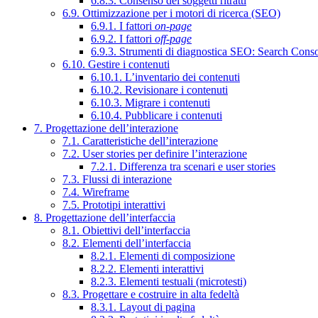
6.8.3. Consenso dei soggetti ritratti
6.9. Ottimizzazione per i motori di ricerca (SEO)
6.9.1. I fattori
on-page
6.9.2. I fattori
off-page
6.9.3. Strumenti di diagnostica SEO: Search Cons
6.10. Gestire i contenuti
6.10.1. L’inventario dei contenuti
6.10.2. Revisionare i contenuti
6.10.3. Migrare i contenuti
6.10.4. Pubblicare i contenuti
7. Progettazione dell’interazione
7.1. Caratteristiche dell’interazione
7.2. User stories per definire l’interazione
7.2.1. Differenza tra scenari e user stories
7.3. Flussi di interazione
7.4. Wireframe
7.5. Prototipi interattivi
8. Progettazione dell’interfaccia
8.1. Obiettivi dell’interfaccia
8.2. Elementi dell’interfaccia
8.2.1. Elementi di composizione
8.2.2. Elementi interattivi
8.2.3. Elementi testuali (microtesti)
8.3. Progettare e costruire in alta fedeltà
8.3.1. Layout di pagina