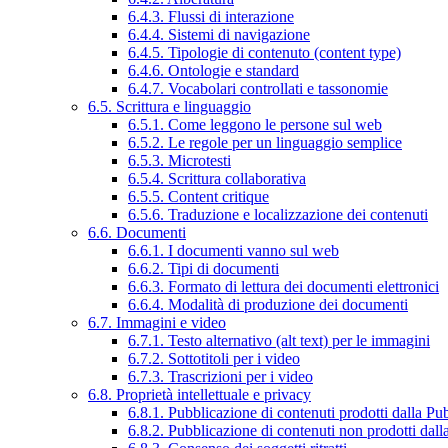
6.4.3. Flussi di interazione
6.4.4. Sistemi di navigazione
6.4.5. Tipologie di contenuto (content type)
6.4.6. Ontologie e standard
6.4.7. Vocabolari controllati e tassonomie
6.5. Scrittura e linguaggio
6.5.1. Come leggono le persone sul web
6.5.2. Le regole per un linguaggio semplice
6.5.3. Microtesti
6.5.4. Scrittura collaborativa
6.5.5. Content critique
6.5.6. Traduzione e localizzazione dei contenuti
6.6. Documenti
6.6.1. I documenti vanno sul web
6.6.2. Tipi di documenti
6.6.3. Formato di lettura dei documenti elettronici
6.6.4. Modalità di produzione dei documenti
6.7. Immagini e video
6.7.1. Testo alternativo (alt text) per le immagini
6.7.2. Sottotitoli per i video
6.7.3. Trascrizioni per i video
6.8. Proprietà intellettuale e privacy
6.8.1. Pubblicazione di contenuti prodotti dalla P
6.8.2. Pubblicazione di contenuti non prodotti dal