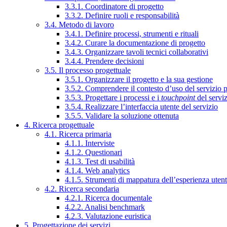
3.3.1. Coordinatore di progetto
3.3.2. Definire ruoli e responsabilità
3.4. Metodo di lavoro
3.4.1. Definire processi, strumenti e rituali
3.4.2. Curare la documentazione di progetto
3.4.3. Organizzare tavoli tecnici collaborativi
3.4.4. Prendere decisioni
3.5. Il processo progettuale
3.5.1. Organizzare il progetto e la sua gestione
3.5.2. Comprendere il contesto d’uso del servizio 
3.5.3. Progettare i processi e i
touchpoint
del servi
3.5.4. Realizzare l’interfaccia utente del servizio
3.5.5. Validare la soluzione ottenuta
4. Ricerca progettuale
4.1. Ricerca primaria
4.1.1. Interviste
4.1.2. Questionari
4.1.3. Test di usabilità
4.1.4. Web analytics
4.1.5. Strumenti di mappatura dell’esperienza uten
4.2. Ricerca secondaria
4.2.1. Ricerca documentale
4.2.2. Analisi benchmark
4.2.3. Valutazione euristica
5. Progettazione dei servizi