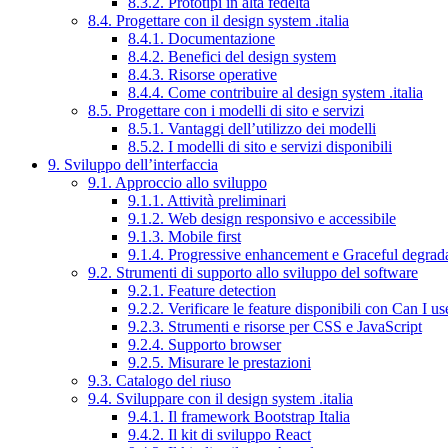
8.3.2. Prototipi in alta fedeltà
8.4. Progettare con il design system .italia
8.4.1. Documentazione
8.4.2. Benefici del design system
8.4.3. Risorse operative
8.4.4. Come contribuire al design system .italia
8.5. Progettare con i modelli di sito e servizi
8.5.1. Vantaggi dell’utilizzo dei modelli
8.5.2. I modelli di sito e servizi disponibili
9. Sviluppo dell’interfaccia
9.1. Approccio allo sviluppo
9.1.1. Attività preliminari
9.1.2. Web design responsivo e accessibile
9.1.3. Mobile first
9.1.4. Progressive enhancement e Graceful degrad
9.2. Strumenti di supporto allo sviluppo del software
9.2.1. Feature detection
9.2.2. Verificare le feature disponibili con Can I us
9.2.3. Strumenti e risorse per CSS e JavaScript
9.2.4. Supporto browser
9.2.5. Misurare le prestazioni
9.3. Catalogo del riuso
9.4. Sviluppare con il design system .italia
9.4.1. Il framework Bootstrap Italia
9.4.2. Il kit di sviluppo React