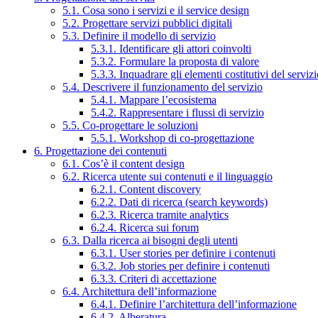
5.1. Cosa sono i servizi e il service design
5.2. Progettare servizi pubblici digitali
5.3. Definire il modello di servizio
5.3.1. Identificare gli attori coinvolti
5.3.2. Formulare la proposta di valore
5.3.3. Inquadrare gli elementi costitutivi del serviz
5.4. Descrivere il funzionamento del servizio
5.4.1. Mappare l’ecosistema
5.4.2. Rappresentare i flussi di servizio
5.5. Co-progettare le soluzioni
5.5.1. Workshop di co-progettazione
6. Progettazione dei contenuti
6.1. Cos’è il content design
6.2. Ricerca utente sui contenuti e il linguaggio
6.2.1. Content discovery
6.2.2. Dati di ricerca (search keywords)
6.2.3. Ricerca tramite analytics
6.2.4. Ricerca sui forum
6.3. Dalla ricerca ai bisogni degli utenti
6.3.1. User stories per definire i contenuti
6.3.2. Job stories per definire i contenuti
6.3.3. Criteri di accettazione
6.4. Architettura dell’informazione
6.4.1. Definire l’architettura dell’informazione
6.4.2. Alberatura