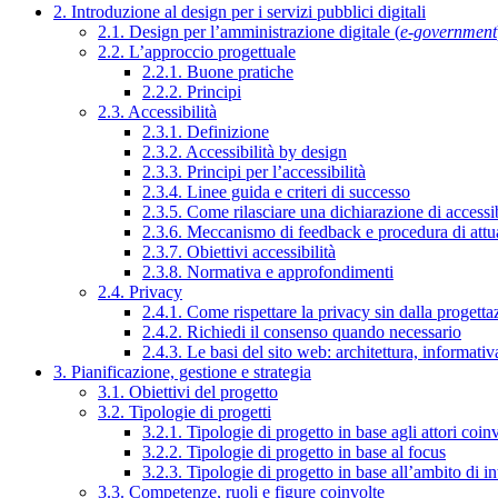
2. Introduzione al design per i servizi pubblici digitali
2.1. Design per l’amministrazione digitale (
e-government
2.2. L’approccio progettuale
2.2.1. Buone pratiche
2.2.2. Principi
2.3. Accessibilità
2.3.1. Definizione
2.3.2. Accessibilità by design
2.3.3. Principi per l’accessibilità
2.3.4. Linee guida e criteri di successo
2.3.5. Come rilasciare una dichiarazione di accessib
2.3.6. Meccanismo di feedback e procedura di attu
2.3.7. Obiettivi accessibilità
2.3.8. Normativa e approfondimenti
2.4. Privacy
2.4.1. Come rispettare la privacy sin dalla progettaz
2.4.2. Richiedi il consenso quando necessario
2.4.3. Le basi del sito web: architettura, informati
3. Pianificazione, gestione e strategia
3.1. Obiettivi del progetto
3.2. Tipologie di progetti
3.2.1. Tipologie di progetto in base agli attori coinv
3.2.2. Tipologie di progetto in base al focus
3.2.3. Tipologie di progetto in base all’ambito di i
3.3. Competenze, ruoli e figure coinvolte