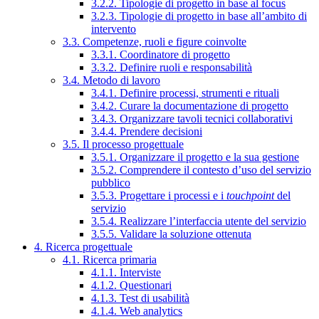
3.2.2. Tipologie di progetto in base al focus
3.2.3. Tipologie di progetto in base all’ambito di
intervento
3.3. Competenze, ruoli e figure coinvolte
3.3.1. Coordinatore di progetto
3.3.2. Definire ruoli e responsabilità
3.4. Metodo di lavoro
3.4.1. Definire processi, strumenti e rituali
3.4.2. Curare la documentazione di progetto
3.4.3. Organizzare tavoli tecnici collaborativi
3.4.4. Prendere decisioni
3.5. Il processo progettuale
3.5.1. Organizzare il progetto e la sua gestione
3.5.2. Comprendere il contesto d’uso del servizio
pubblico
3.5.3. Progettare i processi e i
touchpoint
del
servizio
3.5.4. Realizzare l’interfaccia utente del servizio
3.5.5. Validare la soluzione ottenuta
4. Ricerca progettuale
4.1. Ricerca primaria
4.1.1. Interviste
4.1.2. Questionari
4.1.3. Test di usabilità
4.1.4. Web analytics