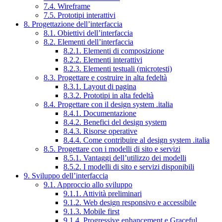
7.4. Wireframe
7.5. Prototipi interattivi
8. Progettazione dell’interfaccia
8.1. Obiettivi dell’interfaccia
8.2. Elementi dell’interfaccia
8.2.1. Elementi di composizione
8.2.2. Elementi interattivi
8.2.3. Elementi testuali (microtesti)
8.3. Progettare e costruire in alta fedeltà
8.3.1. Layout di pagina
8.3.2. Prototipi in alta fedeltà
8.4. Progettare con il design system .italia
8.4.1. Documentazione
8.4.2. Benefici del design system
8.4.3. Risorse operative
8.4.4. Come contribuire al design system .italia
8.5. Progettare con i modelli di sito e servizi
8.5.1. Vantaggi dell’utilizzo dei modelli
8.5.2. I modelli di sito e servizi disponibili
9. Sviluppo dell’interfaccia
9.1. Approccio allo sviluppo
9.1.1. Attività preliminari
9.1.2. Web design responsivo e accessibile
9.1.3. Mobile first
9.1.4. Progressive enhancement e Graceful