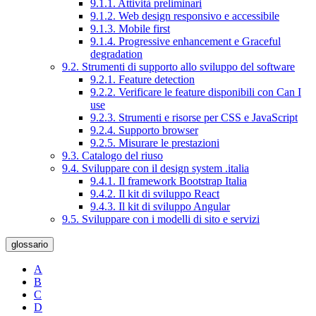
9.1.1. Attività preliminari
9.1.2. Web design responsivo e accessibile
9.1.3. Mobile first
9.1.4. Progressive enhancement e Graceful
degradation
9.2. Strumenti di supporto allo sviluppo del software
9.2.1. Feature detection
9.2.2. Verificare le feature disponibili con Can I
use
9.2.3. Strumenti e risorse per CSS e JavaScript
9.2.4. Supporto browser
9.2.5. Misurare le prestazioni
9.3. Catalogo del riuso
9.4. Sviluppare con il design system .italia
9.4.1. Il framework Bootstrap Italia
9.4.2. Il kit di sviluppo React
9.4.3. Il kit di sviluppo Angular
9.5. Sviluppare con i modelli di sito e servizi
glossario
A
B
C
D