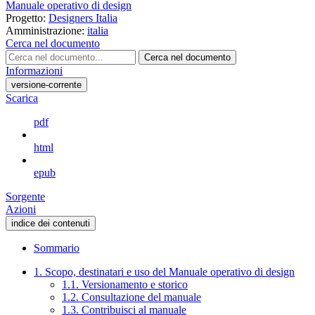
Manuale operativo di design
Progetto:
Designers Italia
Amministrazione:
italia
Cerca nel documento
Cerca nel documento
Informazioni
versione-corrente
Scarica
pdf
html
epub
Sorgente
Azioni
indice dei contenuti
Sommario
1. Scopo, destinatari e uso del Manuale operativo di design
1.1. Versionamento e storico
1.2. Consultazione del manuale
1.3. Contribuisci al manuale