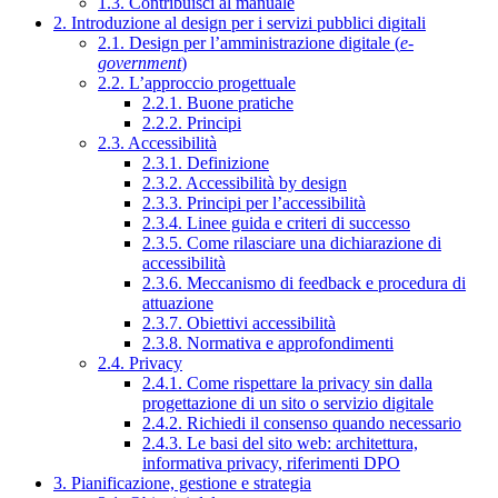
1.3. Contribuisci al manuale
2. Introduzione al design per i servizi pubblici digitali
2.1. Design per l’amministrazione digitale (
e-
government
)
2.2. L’approccio progettuale
2.2.1. Buone pratiche
2.2.2. Principi
2.3. Accessibilità
2.3.1. Definizione
2.3.2. Accessibilità by design
2.3.3. Principi per l’accessibilità
2.3.4. Linee guida e criteri di successo
2.3.5. Come rilasciare una dichiarazione di
accessibilità
2.3.6. Meccanismo di feedback e procedura di
attuazione
2.3.7. Obiettivi accessibilità
2.3.8. Normativa e approfondimenti
2.4. Privacy
2.4.1. Come rispettare la privacy sin dalla
progettazione di un sito o servizio digitale
2.4.2. Richiedi il consenso quando necessario
2.4.3. Le basi del sito web: architettura,
informativa privacy, riferimenti DPO
3. Pianificazione, gestione e strategia