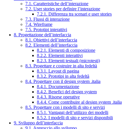
7.1. Caratteristiche dell’interazione
7.2. User stories per definire l’interazione
7.2.1. Differenza tra scenari e user stories
7.3. Flussi di interazione
7.4. Wireframe
7.5. Prototipi interattivi
8. Progettazione dell’interfaccia
8.1. Obiettivi dell’interfaccia
8.2. Elementi dell’interfaccia
8.2.1. Elementi di composizione
8.2.2. Elementi interattivi
8.2.3. Elementi testuali (microtesti)
8.3. Progettare e costruire in alta fedeltà
8.3.1. Layout di pagina
8.3.2. Prototipi in alta fedeltà
8.4. Progettare con il design system .italia
8.4.1. Documentazione
8.4.2. Benefici del design system
8.4.3. Risorse operative
8.4.4. Come contribuire al design system .italia
8.5. Progettare con i modelli di sito e servizi
8.5.1. Vantaggi dell’utilizzo dei modelli
8.5.2. I modelli di sito e servizi disponibili
9. Sviluppo dell’interfaccia
9.1. Approccio allo sviluppo