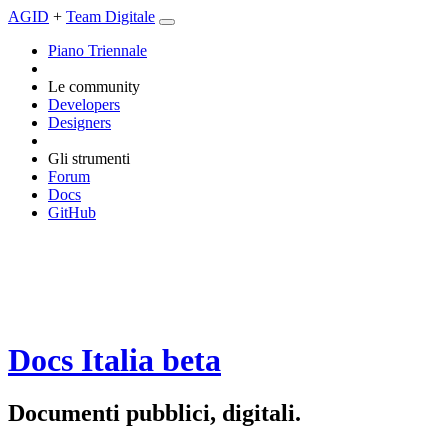
AGID
+
Team Digitale
Piano Triennale
Le community
Developers
Designers
Gli strumenti
Forum
Docs
GitHub
Docs Italia
beta
Documenti pubblici, digitali.