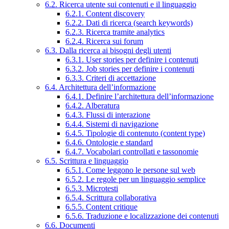
6.2. Ricerca utente sui contenuti e il linguaggio
6.2.1. Content discovery
6.2.2. Dati di ricerca (search keywords)
6.2.3. Ricerca tramite analytics
6.2.4. Ricerca sui forum
6.3. Dalla ricerca ai bisogni degli utenti
6.3.1. User stories per definire i contenuti
6.3.2. Job stories per definire i contenuti
6.3.3. Criteri di accettazione
6.4. Architettura dell’informazione
6.4.1. Definire l’architettura dell’informazione
6.4.2. Alberatura
6.4.3. Flussi di interazione
6.4.4. Sistemi di navigazione
6.4.5. Tipologie di contenuto (content type)
6.4.6. Ontologie e standard
6.4.7. Vocabolari controllati e tassonomie
6.5. Scrittura e linguaggio
6.5.1. Come leggono le persone sul web
6.5.2. Le regole per un linguaggio semplice
6.5.3. Microtesti
6.5.4. Scrittura collaborativa
6.5.5. Content critique
6.5.6. Traduzione e localizzazione dei contenuti
6.6. Documenti