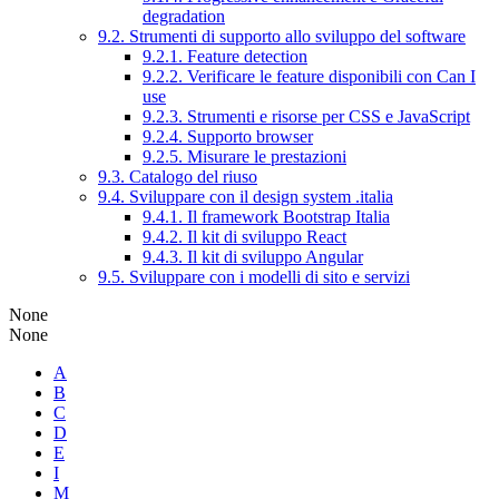
degradation
9.2. Strumenti di supporto allo sviluppo del software
9.2.1. Feature detection
9.2.2. Verificare le feature disponibili con Can I
use
9.2.3. Strumenti e risorse per CSS e JavaScript
9.2.4. Supporto browser
9.2.5. Misurare le prestazioni
9.3. Catalogo del riuso
9.4. Sviluppare con il design system .italia
9.4.1. Il framework Bootstrap Italia
9.4.2. Il kit di sviluppo React
9.4.3. Il kit di sviluppo Angular
9.5. Sviluppare con i modelli di sito e servizi
None
None
A
B
C
D
E
I
M