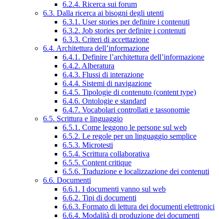
6.2.4. Ricerca sui forum
6.3. Dalla ricerca ai bisogni degli utenti
6.3.1. User stories per definire i contenuti
6.3.2. Job stories per definire i contenuti
6.3.3. Criteri di accettazione
6.4. Architettura dell’informazione
6.4.1. Definire l’architettura dell’informazione
6.4.2. Alberatura
6.4.3. Flussi di interazione
6.4.4. Sistemi di navigazione
6.4.5. Tipologie di contenuto (content type)
6.4.6. Ontologie e standard
6.4.7. Vocabolari controllati e tassonomie
6.5. Scrittura e linguaggio
6.5.1. Come leggono le persone sul web
6.5.2. Le regole per un linguaggio semplice
6.5.3. Microtesti
6.5.4. Scrittura collaborativa
6.5.5. Content critique
6.5.6. Traduzione e localizzazione dei contenuti
6.6. Documenti
6.6.1. I documenti vanno sul web
6.6.2. Tipi di documenti
6.6.3. Formato di lettura dei documenti elettronici
6.6.4. Modalità di produzione dei documenti