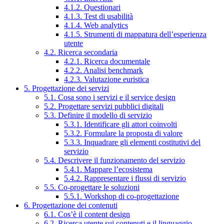
4.1.2. Questionari
4.1.3. Test di usabilità
4.1.4. Web analytics
4.1.5. Strumenti di mappatura dell’esperienza
utente
4.2. Ricerca secondaria
4.2.1. Ricerca documentale
4.2.2. Analisi benchmark
4.2.3. Valutazione euristica
5. Progettazione dei servizi
5.1. Cosa sono i servizi e il service design
5.2. Progettare servizi pubblici digitali
5.3. Definire il modello di servizio
5.3.1. Identificare gli attori coinvolti
5.3.2. Formulare la proposta di valore
5.3.3. Inquadrare gli elementi costitutivi del
servizio
5.4. Descrivere il funzionamento del servizio
5.4.1. Mappare l’ecosistema
5.4.2. Rappresentare i flussi di servizio
5.5. Co-progettare le soluzioni
5.5.1. Workshop di co-progettazione
6. Progettazione dei contenuti
6.1. Cos’è il content design
6.2. Ricerca utente sui contenuti e il linguaggio