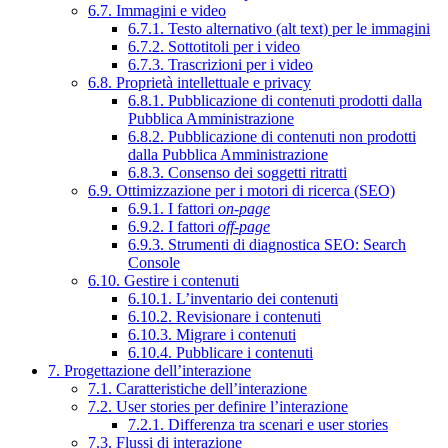
6.7. Immagini e video
6.7.1. Testo alternativo (alt text) per le immagini
6.7.2. Sottotitoli per i video
6.7.3. Trascrizioni per i video
6.8. Proprietà intellettuale e privacy
6.8.1. Pubblicazione di contenuti prodotti dalla
Pubblica Amministrazione
6.8.2. Pubblicazione di contenuti non prodotti
dalla Pubblica Amministrazione
6.8.3. Consenso dei soggetti ritratti
6.9. Ottimizzazione per i motori di ricerca (SEO)
6.9.1. I fattori
on-page
6.9.2. I fattori
off-page
6.9.3. Strumenti di diagnostica SEO: Search
Console
6.10. Gestire i contenuti
6.10.1. L’inventario dei contenuti
6.10.2. Revisionare i contenuti
6.10.3. Migrare i contenuti
6.10.4. Pubblicare i contenuti
7. Progettazione dell’interazione
7.1. Caratteristiche dell’interazione
7.2. User stories per definire l’interazione
7.2.1. Differenza tra scenari e user stories
7.3. Flussi di interazione