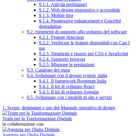
9.1.1. Attività preliminari
9.1.2. Web design responsivo e accessibile
9.1.3. Mobile first
9.1.4. Progressive enhancement e Graceful
degradation
9.2. Strumenti di supporto allo sviluppo del software
9.2.1. Feature detection
9.2.2. Verificare le feature disponibili con Can I
use
9.2.3. Strumenti e risorse per CSS e JavaScript
9.2.4. Supporto browser
9.2.5. Misurare le prestazioni
9.3. Catalogo del riuso
9.4. Sviluppare con il design system .italia
9.4.1. Il framework Bootstrap Italia
9.4.2. Il kit di sviluppo React
9.4.3. Il kit di sviluppo Angular
9.5. Sviluppare con i modelli di sito e servizi
1. Scopo, destinatari e uso del Manuale operativo di design
Team per la Trasformazione Digitale
in collaborazione con
Agenzia per l'Italia Digitale