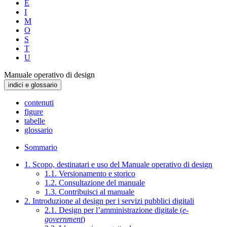
E
I
M
O
S
T
U
Manuale operativo di design
indici e glossario
contenuti
figure
tabelle
glossario
Sommario
1. Scopo, destinatari e uso del Manuale operativo di design
1.1. Versionamento e storico
1.2. Consultazione del manuale
1.3. Contribuisci al manuale
2. Introduzione al design per i servizi pubblici digitali
2.1. Design per l’amministrazione digitale (
e-
government
)