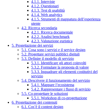
4.1.1. Interviste
4.1.2. Questionari
4.1.3. Test di usabilità
4.1.4. Web analytics
4.1.5. Strumenti di mappatura dell’esperienza
utente
4.2. Ricerca secondaria
4.2.1. Ricerca documentale
4.2.2. Analisi benchmark
4.2.3. Valutazione euristica
5. Progettazione dei servizi
5.1. Cosa sono i servizi e il service design
5.2. Progettare servizi pubblici digitali
5.3. Definire il modello di servizio
5.3.1. Identificare gli attori coinvolti
5.3.2. Formulare la proposta di valore
5.3.3. Inquadrare gli elementi costitutivi del
servizio
5.4. Descrivere il funzionamento del servizio
5.4.1. Mappare l’ecosistema
5.4.2. Rappresentare i flussi di servizio
5.5. Co-progettare le soluzioni
5.5.1. Workshop di co-progettazione
6. Progettazione dei contenuti
6.1. Cos’è il content design