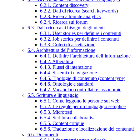
6.2.1. Content discovery
6.2.2. Dati di ricerca (search keywords)
6.2.3. Ricerca tramite analytics
6.2.4. Ricerca sui forum
6.3. Dalla ricerca ai bisogni degli utenti
6.3.1. User stories per definire i contenuti
6.3.2. Job stories per definire i contenuti
6.3.3. Criteri di accettazione
6.4. Architettura dell’informazione
6.4.1. Definire l’architettura dell’informazione
6.4.2. Alberatura
6.4.3. Flussi di interazione
6.4.4. Sistemi di navigazione
6.4.5. Tipologie di contenuto (content type)
6.4.6. Ontologie e standard
6.4.7. Vocabolari controllati e tassonomie
6.5. Scrittura e linguaggio
6.5.1. Come leggono le persone sul web
6.5.2. Le regole per un linguaggio semplice
6.5.3. Microtesti
6.5.4. Scrittura collaborativa
6.5.5. Content critique
6.5.6. Traduzione e localizzazione dei contenuti
6.6. Documenti