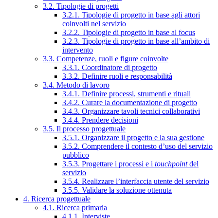
3.2. Tipologie di progetti
3.2.1. Tipologie di progetto in base agli attori
coinvolti nel servizio
3.2.2. Tipologie di progetto in base al focus
3.2.3. Tipologie di progetto in base all’ambito di
intervento
3.3. Competenze, ruoli e figure coinvolte
3.3.1. Coordinatore di progetto
3.3.2. Definire ruoli e responsabilità
3.4. Metodo di lavoro
3.4.1. Definire processi, strumenti e rituali
3.4.2. Curare la documentazione di progetto
3.4.3. Organizzare tavoli tecnici collaborativi
3.4.4. Prendere decisioni
3.5. Il processo progettuale
3.5.1. Organizzare il progetto e la sua gestione
3.5.2. Comprendere il contesto d’uso del servizio
pubblico
3.5.3. Progettare i processi e i
touchpoint
del
servizio
3.5.4. Realizzare l’interfaccia utente del servizio
3.5.5. Validare la soluzione ottenuta
4. Ricerca progettuale
4.1. Ricerca primaria
4.1.1. Interviste