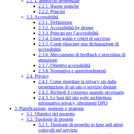
2.2. L’approccio progettuale
2.2.1. Buone pratiche
2.2.2. Principi
2.3. Accessibilità
2.3.1. Definizione
2.3.2. Accessibilità by design
2.3.3. Principi per l’accessibilità
2.3.4. Linee guida e criteri di successo
2.3.5. Come rilasciare una dichiarazione di
accessibilità
2.3.6. Meccanismo di feedback e procedura di
attuazione
2.3.7. Obiettivi accessibilità
2.3.8. Normativa e approfondimenti
2.4. Privacy
2.4.1. Come rispettare la privacy sin dalla
progettazione di un sito o servizio digitale
2.4.2. Richiedi il consenso quando necessario
2.4.3. Le basi del sito web: architettura,
informativa privacy, riferimenti DPO
3. Pianificazione, gestione e strategia
3.1. Obiettivi del progetto
3.2. Tipologie di progetti
3.2.1. Tipologie di progetto in base agli attori
coinvolti nel servizio