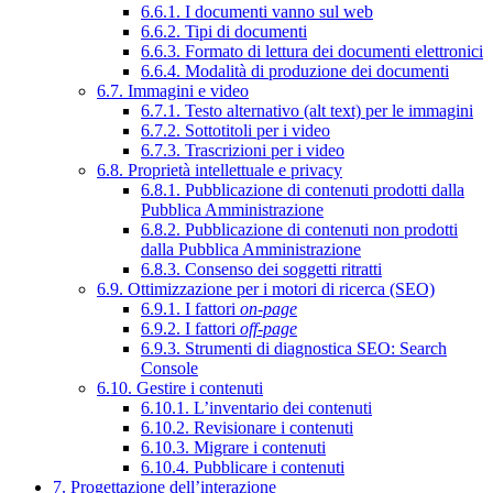
6.6.1. I documenti vanno sul web
6.6.2. Tipi di documenti
6.6.3. Formato di lettura dei documenti elettronici
6.6.4. Modalità di produzione dei documenti
6.7. Immagini e video
6.7.1. Testo alternativo (alt text) per le immagini
6.7.2. Sottotitoli per i video
6.7.3. Trascrizioni per i video
6.8. Proprietà intellettuale e privacy
6.8.1. Pubblicazione di contenuti prodotti dalla
Pubblica Amministrazione
6.8.2. Pubblicazione di contenuti non prodotti
dalla Pubblica Amministrazione
6.8.3. Consenso dei soggetti ritratti
6.9. Ottimizzazione per i motori di ricerca (SEO)
6.9.1. I fattori
on-page
6.9.2. I fattori
off-page
6.9.3. Strumenti di diagnostica SEO: Search
Console
6.10. Gestire i contenuti
6.10.1. L’inventario dei contenuti
6.10.2. Revisionare i contenuti
6.10.3. Migrare i contenuti
6.10.4. Pubblicare i contenuti
7. Progettazione dell’interazione