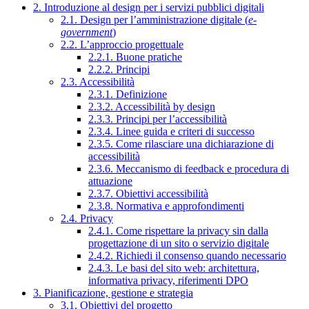
2. Introduzione al design per i servizi pubblici digitali
2.1. Design per l’amministrazione digitale (
e-
government
)
2.2. L’approccio progettuale
2.2.1. Buone pratiche
2.2.2. Principi
2.3. Accessibilità
2.3.1. Definizione
2.3.2. Accessibilità by design
2.3.3. Principi per l’accessibilità
2.3.4. Linee guida e criteri di successo
2.3.5. Come rilasciare una dichiarazione di
accessibilità
2.3.6. Meccanismo di feedback e procedura di
attuazione
2.3.7. Obiettivi accessibilità
2.3.8. Normativa e approfondimenti
2.4. Privacy
2.4.1. Come rispettare la privacy sin dalla
progettazione di un sito o servizio digitale
2.4.2. Richiedi il consenso quando necessario
2.4.3. Le basi del sito web: architettura,
informativa privacy, riferimenti DPO
3. Pianificazione, gestione e strategia
3.1. Obiettivi del progetto