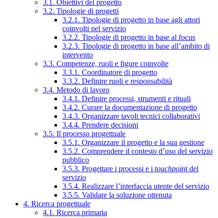
3.1. Obiettivi del progetto
3.2. Tipologie di progetti
3.2.1. Tipologie di progetto in base agli attori
coinvolti nel servizio
3.2.2. Tipologie di progetto in base al focus
3.2.3. Tipologie di progetto in base all’ambito di
intervento
3.3. Competenze, ruoli e figure coinvolte
3.3.1. Coordinatore di progetto
3.3.2. Definire ruoli e responsabilità
3.4. Metodo di lavoro
3.4.1. Definire processi, strumenti e rituali
3.4.2. Curare la documentazione di progetto
3.4.3. Organizzare tavoli tecnici collaborativi
3.4.4. Prendere decisioni
3.5. Il processo progettuale
3.5.1. Organizzare il progetto e la sua gestione
3.5.2. Comprendere il contesto d’uso del servizio
pubblico
3.5.3. Progettare i processi e i
touchpoint
del
servizio
3.5.4. Realizzare l’interfaccia utente del servizio
3.5.5. Validare la soluzione ottenuta
4. Ricerca progettuale
4.1. Ricerca primaria