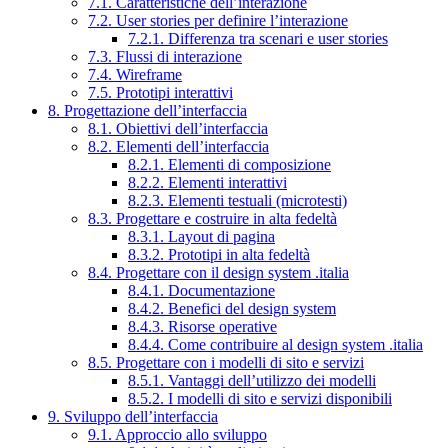
7.1. Caratteristiche dell’interazione
7.2. User stories per definire l’interazione
7.2.1. Differenza tra scenari e user stories
7.3. Flussi di interazione
7.4. Wireframe
7.5. Prototipi interattivi
8. Progettazione dell’interfaccia
8.1. Obiettivi dell’interfaccia
8.2. Elementi dell’interfaccia
8.2.1. Elementi di composizione
8.2.2. Elementi interattivi
8.2.3. Elementi testuali (microtesti)
8.3. Progettare e costruire in alta fedeltà
8.3.1. Layout di pagina
8.3.2. Prototipi in alta fedeltà
8.4. Progettare con il design system .italia
8.4.1. Documentazione
8.4.2. Benefici del design system
8.4.3. Risorse operative
8.4.4. Come contribuire al design system .italia
8.5. Progettare con i modelli di sito e servizi
8.5.1. Vantaggi dell’utilizzo dei modelli
8.5.2. I modelli di sito e servizi disponibili
9. Sviluppo dell’interfaccia
9.1. Approccio allo sviluppo