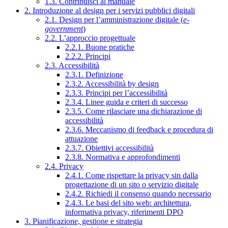
1.3. Contribuisci al manuale
2. Introduzione al design per i servizi pubblici digitali
2.1. Design per l’amministrazione digitale (
e-
government
)
2.2. L’approccio progettuale
2.2.1. Buone pratiche
2.2.2. Principi
2.3. Accessibilità
2.3.1. Definizione
2.3.2. Accessibilità by design
2.3.3. Principi per l’accessibilità
2.3.4. Linee guida e criteri di successo
2.3.5. Come rilasciare una dichiarazione di
accessibilità
2.3.6. Meccanismo di feedback e procedura di
attuazione
2.3.7. Obiettivi accessibilità
2.3.8. Normativa e approfondimenti
2.4. Privacy
2.4.1. Come rispettare la privacy sin dalla
progettazione di un sito o servizio digitale
2.4.2. Richiedi il consenso quando necessario
2.4.3. Le basi del sito web: architettura,
informativa privacy, riferimenti DPO
3. Pianificazione, gestione e strategia