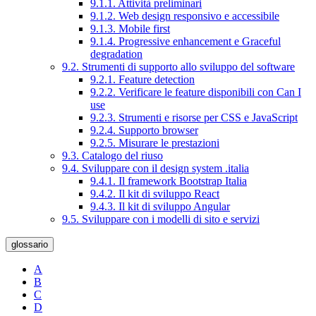
9.1.1. Attività preliminari
9.1.2. Web design responsivo e accessibile
9.1.3. Mobile first
9.1.4. Progressive enhancement e Graceful
degradation
9.2. Strumenti di supporto allo sviluppo del software
9.2.1. Feature detection
9.2.2. Verificare le feature disponibili con Can I
use
9.2.3. Strumenti e risorse per CSS e JavaScript
9.2.4. Supporto browser
9.2.5. Misurare le prestazioni
9.3. Catalogo del riuso
9.4. Sviluppare con il design system .italia
9.4.1. Il framework Bootstrap Italia
9.4.2. Il kit di sviluppo React
9.4.3. Il kit di sviluppo Angular
9.5. Sviluppare con i modelli di sito e servizi
glossario
A
B
C
D