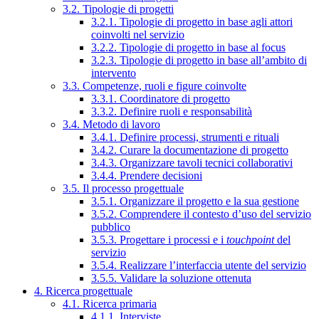
3.2. Tipologie di progetti
3.2.1. Tipologie di progetto in base agli attori
coinvolti nel servizio
3.2.2. Tipologie di progetto in base al focus
3.2.3. Tipologie di progetto in base all’ambito di
intervento
3.3. Competenze, ruoli e figure coinvolte
3.3.1. Coordinatore di progetto
3.3.2. Definire ruoli e responsabilità
3.4. Metodo di lavoro
3.4.1. Definire processi, strumenti e rituali
3.4.2. Curare la documentazione di progetto
3.4.3. Organizzare tavoli tecnici collaborativi
3.4.4. Prendere decisioni
3.5. Il processo progettuale
3.5.1. Organizzare il progetto e la sua gestione
3.5.2. Comprendere il contesto d’uso del servizio
pubblico
3.5.3. Progettare i processi e i
touchpoint
del
servizio
3.5.4. Realizzare l’interfaccia utente del servizio
3.5.5. Validare la soluzione ottenuta
4. Ricerca progettuale
4.1. Ricerca primaria
4.1.1. Interviste