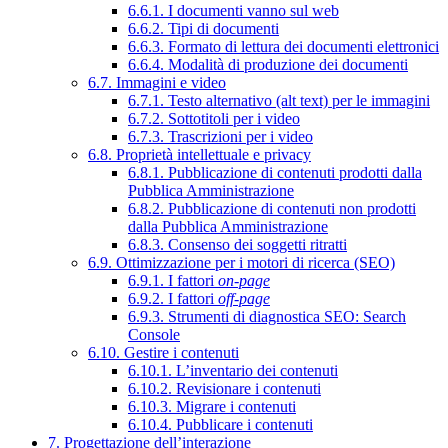
6.6.1. I documenti vanno sul web
6.6.2. Tipi di documenti
6.6.3. Formato di lettura dei documenti elettronici
6.6.4. Modalità di produzione dei documenti
6.7. Immagini e video
6.7.1. Testo alternativo (alt text) per le immagini
6.7.2. Sottotitoli per i video
6.7.3. Trascrizioni per i video
6.8. Proprietà intellettuale e privacy
6.8.1. Pubblicazione di contenuti prodotti dalla
Pubblica Amministrazione
6.8.2. Pubblicazione di contenuti non prodotti
dalla Pubblica Amministrazione
6.8.3. Consenso dei soggetti ritratti
6.9. Ottimizzazione per i motori di ricerca (SEO)
6.9.1. I fattori
on-page
6.9.2. I fattori
off-page
6.9.3. Strumenti di diagnostica SEO: Search
Console
6.10. Gestire i contenuti
6.10.1. L’inventario dei contenuti
6.10.2. Revisionare i contenuti
6.10.3. Migrare i contenuti
6.10.4. Pubblicare i contenuti
7. Progettazione dell’interazione