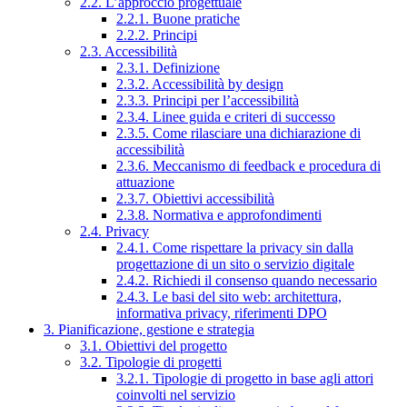
2.2. L’approccio progettuale
2.2.1. Buone pratiche
2.2.2. Principi
2.3. Accessibilità
2.3.1. Definizione
2.3.2. Accessibilità by design
2.3.3. Principi per l’accessibilità
2.3.4. Linee guida e criteri di successo
2.3.5. Come rilasciare una dichiarazione di
accessibilità
2.3.6. Meccanismo di feedback e procedura di
attuazione
2.3.7. Obiettivi accessibilità
2.3.8. Normativa e approfondimenti
2.4. Privacy
2.4.1. Come rispettare la privacy sin dalla
progettazione di un sito o servizio digitale
2.4.2. Richiedi il consenso quando necessario
2.4.3. Le basi del sito web: architettura,
informativa privacy, riferimenti DPO
3. Pianificazione, gestione e strategia
3.1. Obiettivi del progetto
3.2. Tipologie di progetti
3.2.1. Tipologie di progetto in base agli attori
coinvolti nel servizio