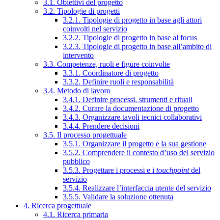
3.1. Obiettivi del progetto
3.2. Tipologie di progetti
3.2.1. Tipologie di progetto in base agli attori
coinvolti nel servizio
3.2.2. Tipologie di progetto in base al focus
3.2.3. Tipologie di progetto in base all’ambito di
intervento
3.3. Competenze, ruoli e figure coinvolte
3.3.1. Coordinatore di progetto
3.3.2. Definire ruoli e responsabilità
3.4. Metodo di lavoro
3.4.1. Definire processi, strumenti e rituali
3.4.2. Curare la documentazione di progetto
3.4.3. Organizzare tavoli tecnici collaborativi
3.4.4. Prendere decisioni
3.5. Il processo progettuale
3.5.1. Organizzare il progetto e la sua gestione
3.5.2. Comprendere il contesto d’uso del servizio
pubblico
3.5.3. Progettare i processi e i
touchpoint
del
servizio
3.5.4. Realizzare l’interfaccia utente del servizio
3.5.5. Validare la soluzione ottenuta
4. Ricerca progettuale
4.1. Ricerca primaria