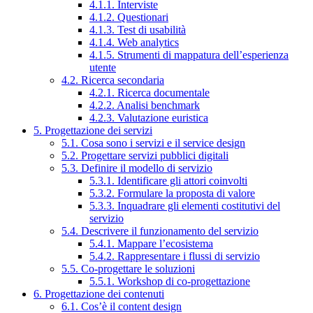
4.1.1. Interviste
4.1.2. Questionari
4.1.3. Test di usabilità
4.1.4. Web analytics
4.1.5. Strumenti di mappatura dell’esperienza
utente
4.2. Ricerca secondaria
4.2.1. Ricerca documentale
4.2.2. Analisi benchmark
4.2.3. Valutazione euristica
5. Progettazione dei servizi
5.1. Cosa sono i servizi e il service design
5.2. Progettare servizi pubblici digitali
5.3. Definire il modello di servizio
5.3.1. Identificare gli attori coinvolti
5.3.2. Formulare la proposta di valore
5.3.3. Inquadrare gli elementi costitutivi del
servizio
5.4. Descrivere il funzionamento del servizio
5.4.1. Mappare l’ecosistema
5.4.2. Rappresentare i flussi di servizio
5.5. Co-progettare le soluzioni
5.5.1. Workshop di co-progettazione
6. Progettazione dei contenuti
6.1. Cos’è il content design