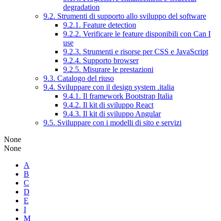
degradation
9.2. Strumenti di supporto allo sviluppo del software
9.2.1. Feature detection
9.2.2. Verificare le feature disponibili con Can I
use
9.2.3. Strumenti e risorse per CSS e JavaScript
9.2.4. Supporto browser
9.2.5. Misurare le prestazioni
9.3. Catalogo del riuso
9.4. Sviluppare con il design system .italia
9.4.1. Il framework Bootstrap Italia
9.4.2. Il kit di sviluppo React
9.4.3. Il kit di sviluppo Angular
9.5. Sviluppare con i modelli di sito e servizi
None
None
A
B
C
D
E
I
M