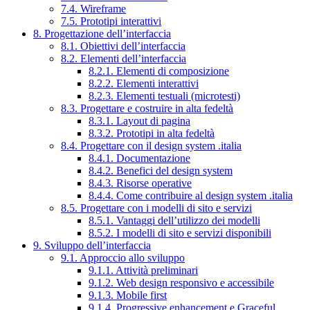
7.4. Wireframe
7.5. Prototipi interattivi
8. Progettazione dell’interfaccia
8.1. Obiettivi dell’interfaccia
8.2. Elementi dell’interfaccia
8.2.1. Elementi di composizione
8.2.2. Elementi interattivi
8.2.3. Elementi testuali (microtesti)
8.3. Progettare e costruire in alta fedeltà
8.3.1. Layout di pagina
8.3.2. Prototipi in alta fedeltà
8.4. Progettare con il design system .italia
8.4.1. Documentazione
8.4.2. Benefici del design system
8.4.3. Risorse operative
8.4.4. Come contribuire al design system .italia
8.5. Progettare con i modelli di sito e servizi
8.5.1. Vantaggi dell’utilizzo dei modelli
8.5.2. I modelli di sito e servizi disponibili
9. Sviluppo dell’interfaccia
9.1. Approccio allo sviluppo
9.1.1. Attività preliminari
9.1.2. Web design responsivo e accessibile
9.1.3. Mobile first
9.1.4. Progressive enhancement e Graceful