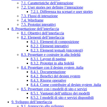
7.1. Caratteristiche dell’interazione
7.2. User stories per definire l’interazione
7.2.1. Differenza tra scenari e user stories
7.3. Flussi di interazione
7.4. Wireframe
7.5. Prototipi interattivi
8. Progettazione dell’interfaccia
8.1. Obiettivi dell’interfaccia
8.2. Elementi dell’interfaccia
8.2.1. Elementi di composizione
8.2.2. Elementi interattivi
8.2.3. Elementi testuali (microtesti)
8.3. Progettare e costruire in alta fedeltà
8.3.1. Layout di pagina
8.3.2. Prototipi in alta fedeltà
8.4. Progettare con il design system .italia
8.4.1. Documentazione
8.4.2. Benefici del design system
8.4.3. Risorse operative
8.4.4. Come contribuire al design system .italia
8.5. Progettare con i modelli di sito e servizi
8.5.1. Vantaggi dell’utilizzo dei modelli
8.5.2. I modelli di sito e servizi disponibili
9. Sviluppo dell’interfaccia
9.1. Approccio allo sviluppo