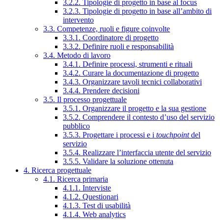
3.2.2. Tipologie di progetto in base al focus
3.2.3. Tipologie di progetto in base all’ambito di
intervento
3.3. Competenze, ruoli e figure coinvolte
3.3.1. Coordinatore di progetto
3.3.2. Definire ruoli e responsabilità
3.4. Metodo di lavoro
3.4.1. Definire processi, strumenti e rituali
3.4.2. Curare la documentazione di progetto
3.4.3. Organizzare tavoli tecnici collaborativi
3.4.4. Prendere decisioni
3.5. Il processo progettuale
3.5.1. Organizzare il progetto e la sua gestione
3.5.2. Comprendere il contesto d’uso del servizio
pubblico
3.5.3. Progettare i processi e i
touchpoint
del
servizio
3.5.4. Realizzare l’interfaccia utente del servizio
3.5.5. Validare la soluzione ottenuta
4. Ricerca progettuale
4.1. Ricerca primaria
4.1.1. Interviste
4.1.2. Questionari
4.1.3. Test di usabilità
4.1.4. Web analytics