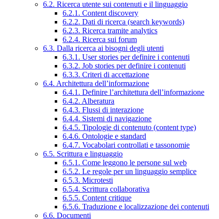
6.2. Ricerca utente sui contenuti e il linguaggio
6.2.1. Content discovery
6.2.2. Dati di ricerca (search keywords)
6.2.3. Ricerca tramite analytics
6.2.4. Ricerca sui forum
6.3. Dalla ricerca ai bisogni degli utenti
6.3.1. User stories per definire i contenuti
6.3.2. Job stories per definire i contenuti
6.3.3. Criteri di accettazione
6.4. Architettura dell’informazione
6.4.1. Definire l’architettura dell’informazione
6.4.2. Alberatura
6.4.3. Flussi di interazione
6.4.4. Sistemi di navigazione
6.4.5. Tipologie di contenuto (content type)
6.4.6. Ontologie e standard
6.4.7. Vocabolari controllati e tassonomie
6.5. Scrittura e linguaggio
6.5.1. Come leggono le persone sul web
6.5.2. Le regole per un linguaggio semplice
6.5.3. Microtesti
6.5.4. Scrittura collaborativa
6.5.5. Content critique
6.5.6. Traduzione e localizzazione dei contenuti
6.6. Documenti