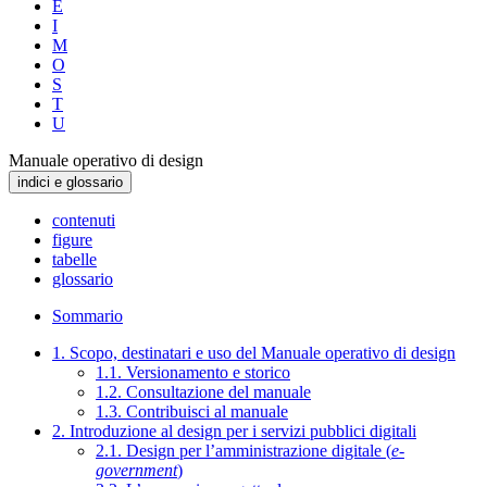
E
I
M
O
S
T
U
Manuale operativo di design
indici e glossario
contenuti
figure
tabelle
glossario
Sommario
1. Scopo, destinatari e uso del Manuale operativo di design
1.1. Versionamento e storico
1.2. Consultazione del manuale
1.3. Contribuisci al manuale
2. Introduzione al design per i servizi pubblici digitali
2.1. Design per l’amministrazione digitale (
e-
government
)