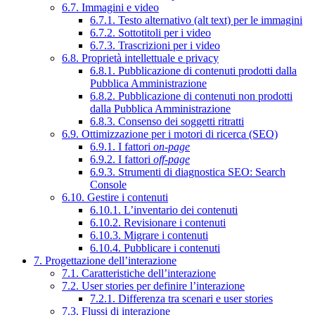
6.7. Immagini e video
6.7.1. Testo alternativo (alt text) per le immagini
6.7.2. Sottotitoli per i video
6.7.3. Trascrizioni per i video
6.8. Proprietà intellettuale e privacy
6.8.1. Pubblicazione di contenuti prodotti dalla
Pubblica Amministrazione
6.8.2. Pubblicazione di contenuti non prodotti
dalla Pubblica Amministrazione
6.8.3. Consenso dei soggetti ritratti
6.9. Ottimizzazione per i motori di ricerca (SEO)
6.9.1. I fattori
on-page
6.9.2. I fattori
off-page
6.9.3. Strumenti di diagnostica SEO: Search
Console
6.10. Gestire i contenuti
6.10.1. L’inventario dei contenuti
6.10.2. Revisionare i contenuti
6.10.3. Migrare i contenuti
6.10.4. Pubblicare i contenuti
7. Progettazione dell’interazione
7.1. Caratteristiche dell’interazione
7.2. User stories per definire l’interazione
7.2.1. Differenza tra scenari e user stories
7.3. Flussi di interazione