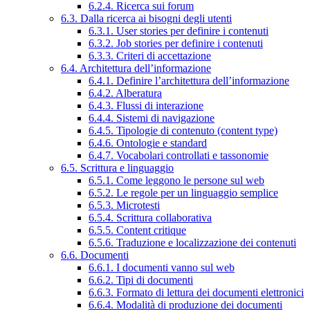
6.2.4. Ricerca sui forum
6.3. Dalla ricerca ai bisogni degli utenti
6.3.1. User stories per definire i contenuti
6.3.2. Job stories per definire i contenuti
6.3.3. Criteri di accettazione
6.4. Architettura dell’informazione
6.4.1. Definire l’architettura dell’informazione
6.4.2. Alberatura
6.4.3. Flussi di interazione
6.4.4. Sistemi di navigazione
6.4.5. Tipologie di contenuto (content type)
6.4.6. Ontologie e standard
6.4.7. Vocabolari controllati e tassonomie
6.5. Scrittura e linguaggio
6.5.1. Come leggono le persone sul web
6.5.2. Le regole per un linguaggio semplice
6.5.3. Microtesti
6.5.4. Scrittura collaborativa
6.5.5. Content critique
6.5.6. Traduzione e localizzazione dei contenuti
6.6. Documenti
6.6.1. I documenti vanno sul web
6.6.2. Tipi di documenti
6.6.3. Formato di lettura dei documenti elettronici
6.6.4. Modalità di produzione dei documenti