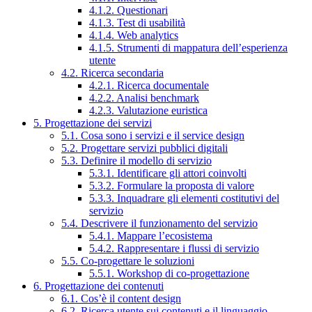
4.1.2. Questionari
4.1.3. Test di usabilità
4.1.4. Web analytics
4.1.5. Strumenti di mappatura dell’esperienza
utente
4.2. Ricerca secondaria
4.2.1. Ricerca documentale
4.2.2. Analisi benchmark
4.2.3. Valutazione euristica
5. Progettazione dei servizi
5.1. Cosa sono i servizi e il service design
5.2. Progettare servizi pubblici digitali
5.3. Definire il modello di servizio
5.3.1. Identificare gli attori coinvolti
5.3.2. Formulare la proposta di valore
5.3.3. Inquadrare gli elementi costitutivi del
servizio
5.4. Descrivere il funzionamento del servizio
5.4.1. Mappare l’ecosistema
5.4.2. Rappresentare i flussi di servizio
5.5. Co-progettare le soluzioni
5.5.1. Workshop di co-progettazione
6. Progettazione dei contenuti
6.1. Cos’è il content design
6.2. Ricerca utente sui contenuti e il linguaggio