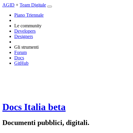
AGID
+
Team Digitale
Piano Triennale
Le community
Developers
Designers
Gli strumenti
Forum
Docs
GitHub
Docs Italia
beta
Documenti pubblici, digitali.