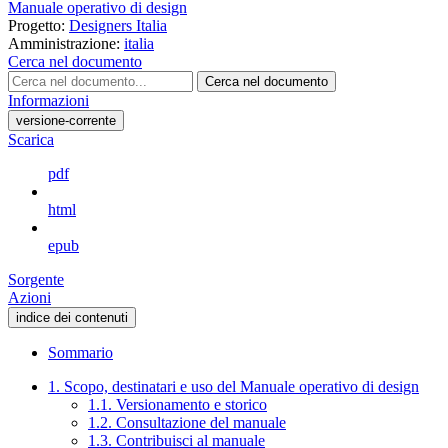
Manuale operativo di design
Progetto:
Designers Italia
Amministrazione:
italia
Cerca nel documento
Cerca nel documento
Informazioni
versione-corrente
Scarica
pdf
html
epub
Sorgente
Azioni
indice dei contenuti
Sommario
1. Scopo, destinatari e uso del Manuale operativo di design
1.1. Versionamento e storico
1.2. Consultazione del manuale
1.3. Contribuisci al manuale