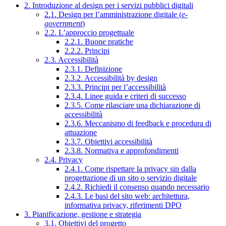
2. Introduzione al design per i servizi pubblici digitali
2.1. Design per l’amministrazione digitale (
e-
government
)
2.2. L’approccio progettuale
2.2.1. Buone pratiche
2.2.2. Principi
2.3. Accessibilità
2.3.1. Definizione
2.3.2. Accessibilità by design
2.3.3. Principi per l’accessibilità
2.3.4. Linee guida e criteri di successo
2.3.5. Come rilasciare una dichiarazione di
accessibilità
2.3.6. Meccanismo di feedback e procedura di
attuazione
2.3.7. Obiettivi accessibilità
2.3.8. Normativa e approfondimenti
2.4. Privacy
2.4.1. Come rispettare la privacy sin dalla
progettazione di un sito o servizio digitale
2.4.2. Richiedi il consenso quando necessario
2.4.3. Le basi del sito web: architettura,
informativa privacy, riferimenti DPO
3. Pianificazione, gestione e strategia
3.1. Obiettivi del progetto