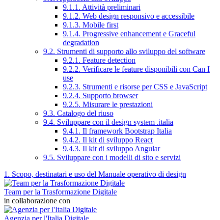
9.1.1. Attività preliminari
9.1.2. Web design responsivo e accessibile
9.1.3. Mobile first
9.1.4. Progressive enhancement e Graceful
degradation
9.2. Strumenti di supporto allo sviluppo del software
9.2.1. Feature detection
9.2.2. Verificare le feature disponibili con Can I
use
9.2.3. Strumenti e risorse per CSS e JavaScript
9.2.4. Supporto browser
9.2.5. Misurare le prestazioni
9.3. Catalogo del riuso
9.4. Sviluppare con il design system .italia
9.4.1. Il framework Bootstrap Italia
9.4.2. Il kit di sviluppo React
9.4.3. Il kit di sviluppo Angular
9.5. Sviluppare con i modelli di sito e servizi
1. Scopo, destinatari e uso del Manuale operativo di design
Team per la Trasformazione Digitale
in collaborazione con
Agenzia per l'Italia Digitale