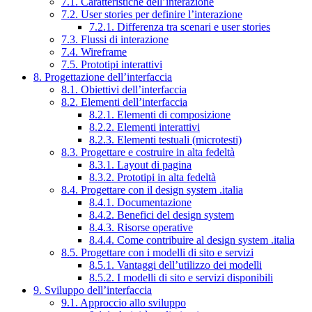
7.1. Caratteristiche dell’interazione
7.2. User stories per definire l’interazione
7.2.1. Differenza tra scenari e user stories
7.3. Flussi di interazione
7.4. Wireframe
7.5. Prototipi interattivi
8. Progettazione dell’interfaccia
8.1. Obiettivi dell’interfaccia
8.2. Elementi dell’interfaccia
8.2.1. Elementi di composizione
8.2.2. Elementi interattivi
8.2.3. Elementi testuali (microtesti)
8.3. Progettare e costruire in alta fedeltà
8.3.1. Layout di pagina
8.3.2. Prototipi in alta fedeltà
8.4. Progettare con il design system .italia
8.4.1. Documentazione
8.4.2. Benefici del design system
8.4.3. Risorse operative
8.4.4. Come contribuire al design system .italia
8.5. Progettare con i modelli di sito e servizi
8.5.1. Vantaggi dell’utilizzo dei modelli
8.5.2. I modelli di sito e servizi disponibili
9. Sviluppo dell’interfaccia
9.1. Approccio allo sviluppo