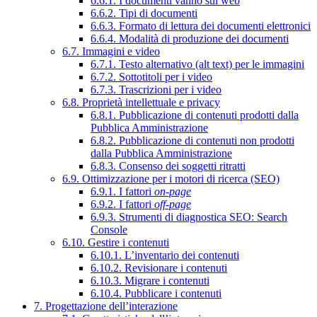
6.6.1. I documenti vanno sul web
6.6.2. Tipi di documenti
6.6.3. Formato di lettura dei documenti elettronici
6.6.4. Modalità di produzione dei documenti
6.7. Immagini e video
6.7.1. Testo alternativo (alt text) per le immagini
6.7.2. Sottotitoli per i video
6.7.3. Trascrizioni per i video
6.8. Proprietà intellettuale e privacy
6.8.1. Pubblicazione di contenuti prodotti dalla
Pubblica Amministrazione
6.8.2. Pubblicazione di contenuti non prodotti
dalla Pubblica Amministrazione
6.8.3. Consenso dei soggetti ritratti
6.9. Ottimizzazione per i motori di ricerca (SEO)
6.9.1. I fattori
on-page
6.9.2. I fattori
off-page
6.9.3. Strumenti di diagnostica SEO: Search
Console
6.10. Gestire i contenuti
6.10.1. L’inventario dei contenuti
6.10.2. Revisionare i contenuti
6.10.3. Migrare i contenuti
6.10.4. Pubblicare i contenuti
7. Progettazione dell’interazione