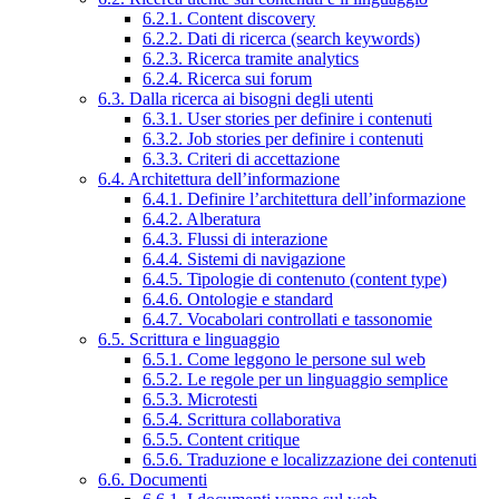
6.2.1. Content discovery
6.2.2. Dati di ricerca (search keywords)
6.2.3. Ricerca tramite analytics
6.2.4. Ricerca sui forum
6.3. Dalla ricerca ai bisogni degli utenti
6.3.1. User stories per definire i contenuti
6.3.2. Job stories per definire i contenuti
6.3.3. Criteri di accettazione
6.4. Architettura dell’informazione
6.4.1. Definire l’architettura dell’informazione
6.4.2. Alberatura
6.4.3. Flussi di interazione
6.4.4. Sistemi di navigazione
6.4.5. Tipologie di contenuto (content type)
6.4.6. Ontologie e standard
6.4.7. Vocabolari controllati e tassonomie
6.5. Scrittura e linguaggio
6.5.1. Come leggono le persone sul web
6.5.2. Le regole per un linguaggio semplice
6.5.3. Microtesti
6.5.4. Scrittura collaborativa
6.5.5. Content critique
6.5.6. Traduzione e localizzazione dei contenuti
6.6. Documenti