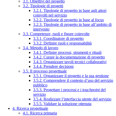
3.1. Obiettivi del progetto
3.2. Tipologie di progetti
3.2.1. Tipologie di progetto in base agli attori
coinvolti nel servizio
3.2.2. Tipologie di progetto in base al focus
3.2.3. Tipologie di progetto in base all’ambito di
intervento
3.3. Competenze, ruoli e figure coinvolte
3.3.1. Coordinatore di progetto
3.3.2. Definire ruoli e responsabilità
3.4. Metodo di lavoro
3.4.1. Definire processi, strumenti e rituali
3.4.2. Curare la documentazione di progetto
3.4.3. Organizzare tavoli tecnici collaborativi
3.4.4. Prendere decisioni
3.5. Il processo progettuale
3.5.1. Organizzare il progetto e la sua gestione
3.5.2. Comprendere il contesto d’uso del servizio
pubblico
3.5.3. Progettare i processi e i
touchpoint
del
servizio
3.5.4. Realizzare l’interfaccia utente del servizio
3.5.5. Validare la soluzione ottenuta
4. Ricerca progettuale
4.1. Ricerca primaria