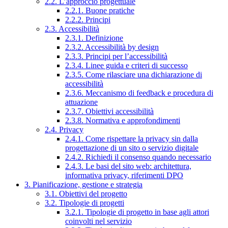
2.2. L’approccio progettuale
2.2.1. Buone pratiche
2.2.2. Principi
2.3. Accessibilità
2.3.1. Definizione
2.3.2. Accessibilità by design
2.3.3. Principi per l’accessibilità
2.3.4. Linee guida e criteri di successo
2.3.5. Come rilasciare una dichiarazione di
accessibilità
2.3.6. Meccanismo di feedback e procedura di
attuazione
2.3.7. Obiettivi accessibilità
2.3.8. Normativa e approfondimenti
2.4. Privacy
2.4.1. Come rispettare la privacy sin dalla
progettazione di un sito o servizio digitale
2.4.2. Richiedi il consenso quando necessario
2.4.3. Le basi del sito web: architettura,
informativa privacy, riferimenti DPO
3. Pianificazione, gestione e strategia
3.1. Obiettivi del progetto
3.2. Tipologie di progetti
3.2.1. Tipologie di progetto in base agli attori
coinvolti nel servizio