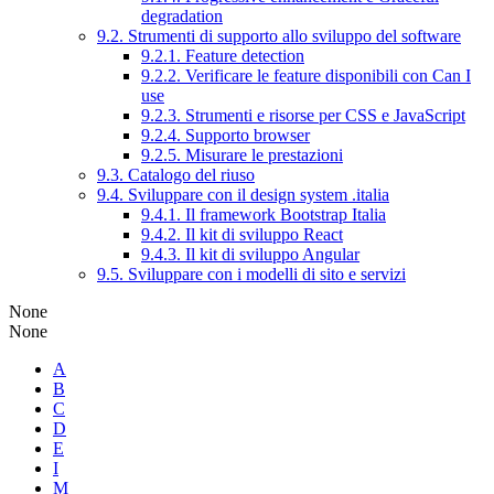
degradation
9.2. Strumenti di supporto allo sviluppo del software
9.2.1. Feature detection
9.2.2. Verificare le feature disponibili con Can I
use
9.2.3. Strumenti e risorse per CSS e JavaScript
9.2.4. Supporto browser
9.2.5. Misurare le prestazioni
9.3. Catalogo del riuso
9.4. Sviluppare con il design system .italia
9.4.1. Il framework Bootstrap Italia
9.4.2. Il kit di sviluppo React
9.4.3. Il kit di sviluppo Angular
9.5. Sviluppare con i modelli di sito e servizi
None
None
A
B
C
D
E
I
M