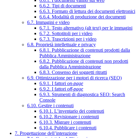
6.6.1. I documenti vanno sul web
6.6.2. Tipi di documenti
6.6.3. Formato di lettura dei documenti elettronici
6.6.4. Modalità di produzione dei documenti
6.7. Immagini e video
6.7.1. Testo alternativo (alt text) per le immagini
6.7.2. Sottotitoli per i video
6.7.3. Trascrizioni per i video
6.8. Proprietà intellettuale e privacy
6.8.1. Pubblicazione di contenuti prodotti dalla
Pubblica Amministrazione
6.8.2. Pubblicazione di contenuti non prodotti
dalla Pubblica Amministrazione
6.8.3. Consenso dei soggetti ritratti
6.9. Ottimizzazione per i motori di ricerca (SEO)
6.9.1. I fattori
on-page
6.9.2. I fattori
off-page
6.9.3. Strumenti di diagnostica SEO: Search
Console
6.10. Gestire i contenuti
6.10.1. L’inventario dei contenuti
6.10.2. Revisionare i contenuti
6.10.3. Migrare i contenuti
6.10.4. Pubblicare i contenuti
7. Progettazione dell’interazione