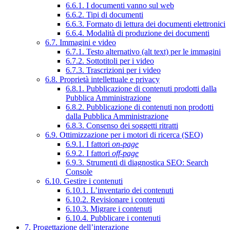
6.6.1. I documenti vanno sul web
6.6.2. Tipi di documenti
6.6.3. Formato di lettura dei documenti elettronici
6.6.4. Modalità di produzione dei documenti
6.7. Immagini e video
6.7.1. Testo alternativo (alt text) per le immagini
6.7.2. Sottotitoli per i video
6.7.3. Trascrizioni per i video
6.8. Proprietà intellettuale e privacy
6.8.1. Pubblicazione di contenuti prodotti dalla
Pubblica Amministrazione
6.8.2. Pubblicazione di contenuti non prodotti
dalla Pubblica Amministrazione
6.8.3. Consenso dei soggetti ritratti
6.9. Ottimizzazione per i motori di ricerca (SEO)
6.9.1. I fattori
on-page
6.9.2. I fattori
off-page
6.9.3. Strumenti di diagnostica SEO: Search
Console
6.10. Gestire i contenuti
6.10.1. L’inventario dei contenuti
6.10.2. Revisionare i contenuti
6.10.3. Migrare i contenuti
6.10.4. Pubblicare i contenuti
7. Progettazione dell’interazione