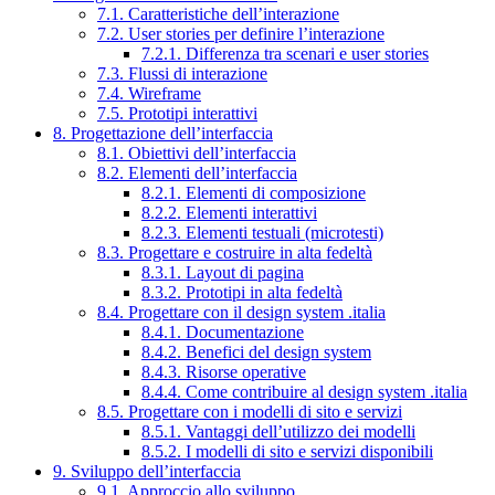
7.1. Caratteristiche dell’interazione
7.2. User stories per definire l’interazione
7.2.1. Differenza tra scenari e user stories
7.3. Flussi di interazione
7.4. Wireframe
7.5. Prototipi interattivi
8. Progettazione dell’interfaccia
8.1. Obiettivi dell’interfaccia
8.2. Elementi dell’interfaccia
8.2.1. Elementi di composizione
8.2.2. Elementi interattivi
8.2.3. Elementi testuali (microtesti)
8.3. Progettare e costruire in alta fedeltà
8.3.1. Layout di pagina
8.3.2. Prototipi in alta fedeltà
8.4. Progettare con il design system .italia
8.4.1. Documentazione
8.4.2. Benefici del design system
8.4.3. Risorse operative
8.4.4. Come contribuire al design system .italia
8.5. Progettare con i modelli di sito e servizi
8.5.1. Vantaggi dell’utilizzo dei modelli
8.5.2. I modelli di sito e servizi disponibili
9. Sviluppo dell’interfaccia
9.1. Approccio allo sviluppo