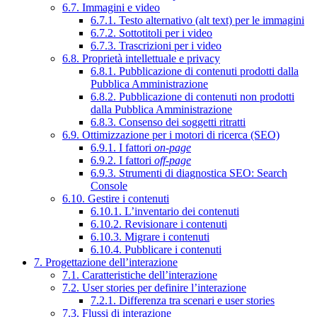
6.7. Immagini e video
6.7.1. Testo alternativo (alt text) per le immagini
6.7.2. Sottotitoli per i video
6.7.3. Trascrizioni per i video
6.8. Proprietà intellettuale e privacy
6.8.1. Pubblicazione di contenuti prodotti dalla
Pubblica Amministrazione
6.8.2. Pubblicazione di contenuti non prodotti
dalla Pubblica Amministrazione
6.8.3. Consenso dei soggetti ritratti
6.9. Ottimizzazione per i motori di ricerca (SEO)
6.9.1. I fattori
on-page
6.9.2. I fattori
off-page
6.9.3. Strumenti di diagnostica SEO: Search
Console
6.10. Gestire i contenuti
6.10.1. L’inventario dei contenuti
6.10.2. Revisionare i contenuti
6.10.3. Migrare i contenuti
6.10.4. Pubblicare i contenuti
7. Progettazione dell’interazione
7.1. Caratteristiche dell’interazione
7.2. User stories per definire l’interazione
7.2.1. Differenza tra scenari e user stories
7.3. Flussi di interazione