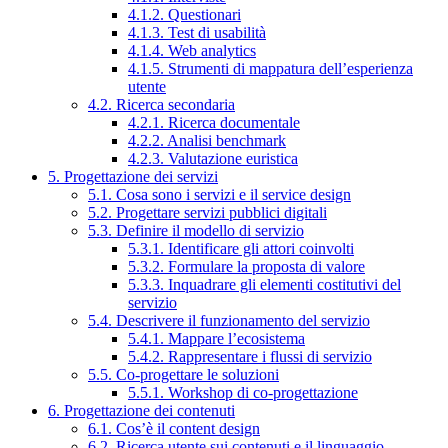
4.1.2. Questionari
4.1.3. Test di usabilità
4.1.4. Web analytics
4.1.5. Strumenti di mappatura dell’esperienza
utente
4.2. Ricerca secondaria
4.2.1. Ricerca documentale
4.2.2. Analisi benchmark
4.2.3. Valutazione euristica
5. Progettazione dei servizi
5.1. Cosa sono i servizi e il service design
5.2. Progettare servizi pubblici digitali
5.3. Definire il modello di servizio
5.3.1. Identificare gli attori coinvolti
5.3.2. Formulare la proposta di valore
5.3.3. Inquadrare gli elementi costitutivi del
servizio
5.4. Descrivere il funzionamento del servizio
5.4.1. Mappare l’ecosistema
5.4.2. Rappresentare i flussi di servizio
5.5. Co-progettare le soluzioni
5.5.1. Workshop di co-progettazione
6. Progettazione dei contenuti
6.1. Cos’è il content design
6.2. Ricerca utente sui contenuti e il linguaggio