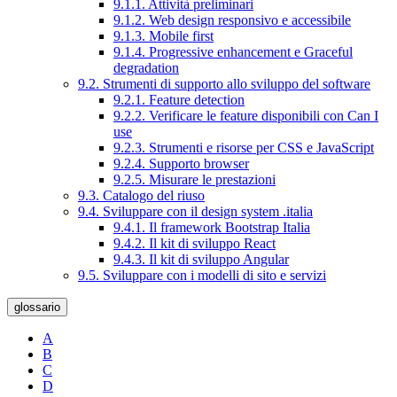
9.1.1. Attività preliminari
9.1.2. Web design responsivo e accessibile
9.1.3. Mobile first
9.1.4. Progressive enhancement e Graceful
degradation
9.2. Strumenti di supporto allo sviluppo del software
9.2.1. Feature detection
9.2.2. Verificare le feature disponibili con Can I
use
9.2.3. Strumenti e risorse per CSS e JavaScript
9.2.4. Supporto browser
9.2.5. Misurare le prestazioni
9.3. Catalogo del riuso
9.4. Sviluppare con il design system .italia
9.4.1. Il framework Bootstrap Italia
9.4.2. Il kit di sviluppo React
9.4.3. Il kit di sviluppo Angular
9.5. Sviluppare con i modelli di sito e servizi
glossario
A
B
C
D