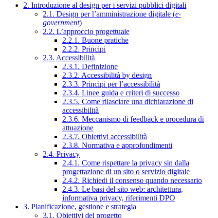
2. Introduzione al design per i servizi pubblici digitali
2.1. Design per l’amministrazione digitale (
e-
government
)
2.2. L’approccio progettuale
2.2.1. Buone pratiche
2.2.2. Principi
2.3. Accessibilità
2.3.1. Definizione
2.3.2. Accessibilità by design
2.3.3. Principi per l’accessibilità
2.3.4. Linee guida e criteri di successo
2.3.5. Come rilasciare una dichiarazione di
accessibilità
2.3.6. Meccanismo di feedback e procedura di
attuazione
2.3.7. Obiettivi accessibilità
2.3.8. Normativa e approfondimenti
2.4. Privacy
2.4.1. Come rispettare la privacy sin dalla
progettazione di un sito o servizio digitale
2.4.2. Richiedi il consenso quando necessario
2.4.3. Le basi del sito web: architettura,
informativa privacy, riferimenti DPO
3. Pianificazione, gestione e strategia
3.1. Obiettivi del progetto