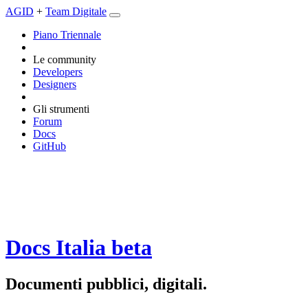
AGID
+
Team Digitale
Piano Triennale
Le community
Developers
Designers
Gli strumenti
Forum
Docs
GitHub
Docs Italia
beta
Documenti pubblici, digitali.