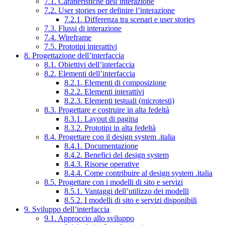
7.1. Caratteristiche dell’interazione
7.2. User stories per definire l’interazione
7.2.1. Differenza tra scenari e user stories
7.3. Flussi di interazione
7.4. Wireframe
7.5. Prototipi interattivi
8. Progettazione dell’interfaccia
8.1. Obiettivi dell’interfaccia
8.2. Elementi dell’interfaccia
8.2.1. Elementi di composizione
8.2.2. Elementi interattivi
8.2.3. Elementi testuali (microtesti)
8.3. Progettare e costruire in alta fedeltà
8.3.1. Layout di pagina
8.3.2. Prototipi in alta fedeltà
8.4. Progettare con il design system .italia
8.4.1. Documentazione
8.4.2. Benefici del design system
8.4.3. Risorse operative
8.4.4. Come contribuire al design system .italia
8.5. Progettare con i modelli di sito e servizi
8.5.1. Vantaggi dell’utilizzo dei modelli
8.5.2. I modelli di sito e servizi disponibili
9. Sviluppo dell’interfaccia
9.1. Approccio allo sviluppo