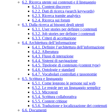
6.2. Ricerca utente sui contenuti e il linguaggio
6.2.1. Content discovery
6.2.2. Dati di ricerca (search keywords)
6.2.3. Ricerca tramite analytics
6.2.4. Ricerca sui forum
6.3. Dalla ricerca ai bisogni degli utenti
6.3.1. User stories per definire i contenuti
6.3.2. Job stories per definire i contenuti
6.3.3. Criteri di accettazione
6.4. Architettura dell’informazione
6.4.1. Definire l’architettura dell’informazione
6.4.2. Alberatura
6.4.3. Flussi di interazione
6.4.4. Sistemi di navigazione
6.4.5. Tipologie di contenuto (content type)
6.4.6. Ontologie e standard
6.4.7. Vocabolari controllati e tassonomie
6.5. Scrittura e linguaggio
6.5.1. Come leggono le persone sul web
6.5.2. Le regole per un linguaggio semplice
6.5.3. Microtesti
6.5.4. Scrittura collaborativa
6.5.5. Content critique
6.5.6. Traduzione e localizzazione dei contenuti
6.6. Documenti