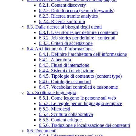
6.2.1. Content discovery
6.2.2. Dati di ricerca (search keywords)
6.2.3. Ricerca tramite analytics
6.2.4. Ricerca sui forum
6.3. Dalla ricerca ai bisogni degli utenti
6.3.1. User stories per definire i contenuti
6.3.2. Job stories per definire i contenuti
6.3.3. Criteri di accettazione
6.4. Architettura dell’informazione
6.4.1. Definire l’architettura dell’informazione
6.4.2. Alberatura
6.4.3. Flussi di interazione
6.4.4. Sistemi di navigazione
6.4.5. Tipologie di contenuto (content type)
6.4.6. Ontologie e standard
6.4.7. Vocabolari controllati e tassonomie
6.5. Scrittura e linguaggio
6.5.1. Come leggono le persone sul web
6.5.2. Le regole per un linguaggio semplice
6.5.3. Microtesti
6.5.4. Scrittura collaborativa
6.5.5. Content critique
6.5.6. Traduzione e localizzazione dei contenuti
6.6. Documenti