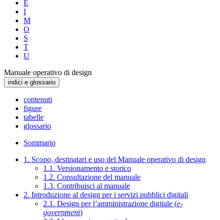
E
I
M
O
S
T
U
Manuale operativo di design
indici e glossario
contenuti
figure
tabelle
glossario
Sommario
1. Scopo, destinatari e uso del Manuale operativo di design
1.1. Versionamento e storico
1.2. Consultazione del manuale
1.3. Contribuisci al manuale
2. Introduzione al design per i servizi pubblici digitali
2.1. Design per l’amministrazione digitale (
e-
government
)