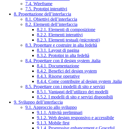
7.4. Wireframe
7.5. Prototipi interattivi
8. Progettazione dell’interfaccia
8.1. Obiettivi dell’interfaccia
8.2. Elementi dell’interfaccia
8.2.1. Elementi di composizione
8.2.2. Elementi interattivi
8.2.3. Elementi testuali (microtesti)
8.3. Progettare e costruire in alta fedeltà
8.3.1. Layout di pagina
8.3.2. Prototipi in alta fedeltà
8.4. Progettare con il design system .italia
8.4.1. Documentazione
8.4.2. Benefici del design system
8.4.3. Risorse operative
8.4.4. Come contribuire al design system .italia
8.5. Progettare con i modelli di sito e servizi
8.5.1. Vantaggi dell’utilizzo dei modelli
8.5.2. I modelli di sito e servizi disponibili
9. Sviluppo dell’interfaccia
9.1. Approccio allo sviluppo
9.1.1. Attività preliminari
9.1.2. Web design responsivo e accessibile
9.1.3. Mobile first
9.1.4. Progressive enhancement e Graceful