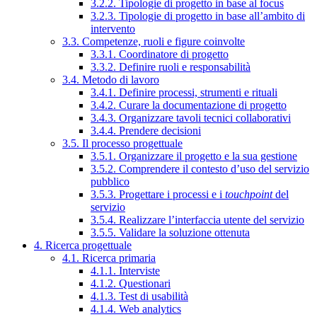
3.2.2. Tipologie di progetto in base al focus
3.2.3. Tipologie di progetto in base all’ambito di
intervento
3.3. Competenze, ruoli e figure coinvolte
3.3.1. Coordinatore di progetto
3.3.2. Definire ruoli e responsabilità
3.4. Metodo di lavoro
3.4.1. Definire processi, strumenti e rituali
3.4.2. Curare la documentazione di progetto
3.4.3. Organizzare tavoli tecnici collaborativi
3.4.4. Prendere decisioni
3.5. Il processo progettuale
3.5.1. Organizzare il progetto e la sua gestione
3.5.2. Comprendere il contesto d’uso del servizio
pubblico
3.5.3. Progettare i processi e i
touchpoint
del
servizio
3.5.4. Realizzare l’interfaccia utente del servizio
3.5.5. Validare la soluzione ottenuta
4. Ricerca progettuale
4.1. Ricerca primaria
4.1.1. Interviste
4.1.2. Questionari
4.1.3. Test di usabilità
4.1.4. Web analytics