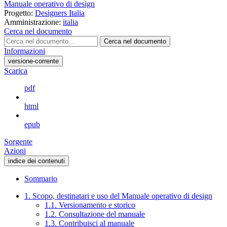
Manuale operativo di design
Progetto:
Designers Italia
Amministrazione:
italia
Cerca nel documento
Cerca nel documento
Informazioni
versione-corrente
Scarica
pdf
html
epub
Sorgente
Azioni
indice dei contenuti
Sommario
1. Scopo, destinatari e uso del Manuale operativo di design
1.1. Versionamento e storico
1.2. Consultazione del manuale
1.3. Contribuisci al manuale