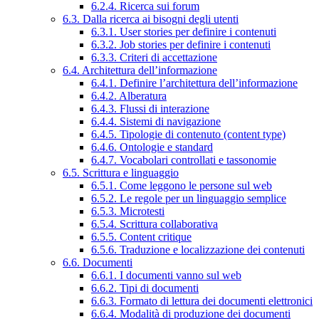
6.2.4. Ricerca sui forum
6.3. Dalla ricerca ai bisogni degli utenti
6.3.1. User stories per definire i contenuti
6.3.2. Job stories per definire i contenuti
6.3.3. Criteri di accettazione
6.4. Architettura dell’informazione
6.4.1. Definire l’architettura dell’informazione
6.4.2. Alberatura
6.4.3. Flussi di interazione
6.4.4. Sistemi di navigazione
6.4.5. Tipologie di contenuto (content type)
6.4.6. Ontologie e standard
6.4.7. Vocabolari controllati e tassonomie
6.5. Scrittura e linguaggio
6.5.1. Come leggono le persone sul web
6.5.2. Le regole per un linguaggio semplice
6.5.3. Microtesti
6.5.4. Scrittura collaborativa
6.5.5. Content critique
6.5.6. Traduzione e localizzazione dei contenuti
6.6. Documenti
6.6.1. I documenti vanno sul web
6.6.2. Tipi di documenti
6.6.3. Formato di lettura dei documenti elettronici
6.6.4. Modalità di produzione dei documenti