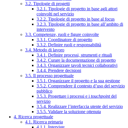
3.2. Tipologie di progetti
3.2.1. Tipologie di progetto in base agli attori
coinvolti nel servizio
3.2.2. Tipologie di progetto in base al focus
3.2.3. Tipologie di progetto in base all’ambito di
intervento
3.3. Competenze, ruoli e figure coinvolte
3.3.1. Coordinatore di progetto
3.3.2. Definire ruoli e responsabilità
3.4. Metodo di lavoro
3.4.1. Definire processi, strumenti e rituali
3.4.2. Curare la documentazione di progetto
3.4.3. Organizzare tavoli tecnici collaborativi
3.4.4. Prendere decisioni
3.5. Il processo progettuale
3.5.1. Organizzare il progetto e la sua gestione
3.5.2. Comprendere il contesto d’uso del servizio
pubblico
3.5.3. Progettare i processi e i
touchpoint
del
servizio
3.5.4. Realizzare l’interfaccia utente del servizio
3.5.5. Validare la soluzione ottenuta
4. Ricerca progettuale
4.1. Ricerca primaria
4.1.1. Interviste