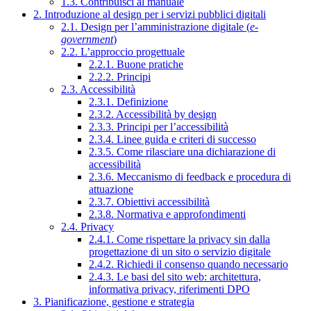
1.3. Contribuisci al manuale
2. Introduzione al design per i servizi pubblici digitali
2.1. Design per l’amministrazione digitale (
e-
government
)
2.2. L’approccio progettuale
2.2.1. Buone pratiche
2.2.2. Principi
2.3. Accessibilità
2.3.1. Definizione
2.3.2. Accessibilità by design
2.3.3. Principi per l’accessibilità
2.3.4. Linee guida e criteri di successo
2.3.5. Come rilasciare una dichiarazione di
accessibilità
2.3.6. Meccanismo di feedback e procedura di
attuazione
2.3.7. Obiettivi accessibilità
2.3.8. Normativa e approfondimenti
2.4. Privacy
2.4.1. Come rispettare la privacy sin dalla
progettazione di un sito o servizio digitale
2.4.2. Richiedi il consenso quando necessario
2.4.3. Le basi del sito web: architettura,
informativa privacy, riferimenti DPO
3. Pianificazione, gestione e strategia