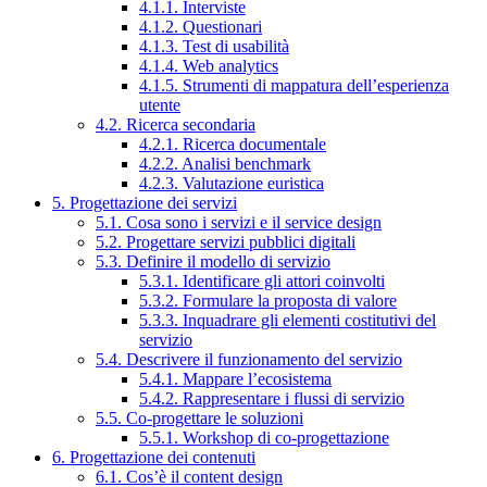
4.1.1. Interviste
4.1.2. Questionari
4.1.3. Test di usabilità
4.1.4. Web analytics
4.1.5. Strumenti di mappatura dell’esperienza
utente
4.2. Ricerca secondaria
4.2.1. Ricerca documentale
4.2.2. Analisi benchmark
4.2.3. Valutazione euristica
5. Progettazione dei servizi
5.1. Cosa sono i servizi e il service design
5.2. Progettare servizi pubblici digitali
5.3. Definire il modello di servizio
5.3.1. Identificare gli attori coinvolti
5.3.2. Formulare la proposta di valore
5.3.3. Inquadrare gli elementi costitutivi del
servizio
5.4. Descrivere il funzionamento del servizio
5.4.1. Mappare l’ecosistema
5.4.2. Rappresentare i flussi di servizio
5.5. Co-progettare le soluzioni
5.5.1. Workshop di co-progettazione
6. Progettazione dei contenuti
6.1. Cos’è il content design