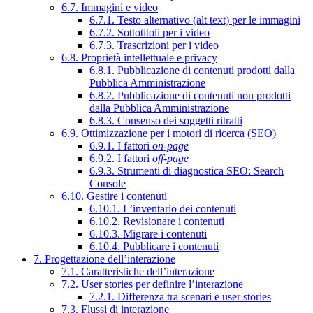
6.7. Immagini e video
6.7.1. Testo alternativo (alt text) per le immagini
6.7.2. Sottotitoli per i video
6.7.3. Trascrizioni per i video
6.8. Proprietà intellettuale e privacy
6.8.1. Pubblicazione di contenuti prodotti dalla
Pubblica Amministrazione
6.8.2. Pubblicazione di contenuti non prodotti
dalla Pubblica Amministrazione
6.8.3. Consenso dei soggetti ritratti
6.9. Ottimizzazione per i motori di ricerca (SEO)
6.9.1. I fattori
on-page
6.9.2. I fattori
off-page
6.9.3. Strumenti di diagnostica SEO: Search
Console
6.10. Gestire i contenuti
6.10.1. L’inventario dei contenuti
6.10.2. Revisionare i contenuti
6.10.3. Migrare i contenuti
6.10.4. Pubblicare i contenuti
7. Progettazione dell’interazione
7.1. Caratteristiche dell’interazione
7.2. User stories per definire l’interazione
7.2.1. Differenza tra scenari e user stories
7.3. Flussi di interazione