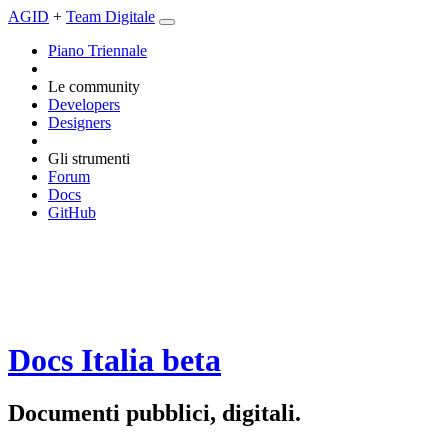
AGID
+
Team Digitale
Piano Triennale
Le community
Developers
Designers
Gli strumenti
Forum
Docs
GitHub
Docs Italia
beta
Documenti pubblici, digitali.