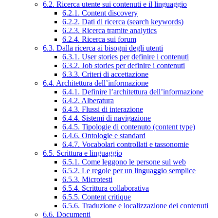
6.2. Ricerca utente sui contenuti e il linguaggio
6.2.1. Content discovery
6.2.2. Dati di ricerca (search keywords)
6.2.3. Ricerca tramite analytics
6.2.4. Ricerca sui forum
6.3. Dalla ricerca ai bisogni degli utenti
6.3.1. User stories per definire i contenuti
6.3.2. Job stories per definire i contenuti
6.3.3. Criteri di accettazione
6.4. Architettura dell’informazione
6.4.1. Definire l’architettura dell’informazione
6.4.2. Alberatura
6.4.3. Flussi di interazione
6.4.4. Sistemi di navigazione
6.4.5. Tipologie di contenuto (content type)
6.4.6. Ontologie e standard
6.4.7. Vocabolari controllati e tassonomie
6.5. Scrittura e linguaggio
6.5.1. Come leggono le persone sul web
6.5.2. Le regole per un linguaggio semplice
6.5.3. Microtesti
6.5.4. Scrittura collaborativa
6.5.5. Content critique
6.5.6. Traduzione e localizzazione dei contenuti
6.6. Documenti