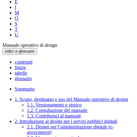
E
I
M
O
S
T
U
Manuale operativo di design
indici e glossario
contenuti
figure
tabelle
glossario
Sommario
1. Scopo, destinatari e uso del Manuale operativo di design
1.1. Versionamento e storico
1.2. Consultazione del manuale
1.3. Contribuisci al manuale
2. Introduzione al design per i servizi pubblici digitali
2.1. Design per l’amministrazione digitale (
e-
government
)