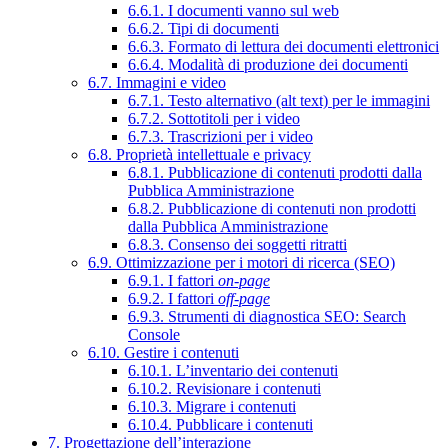
6.6.1. I documenti vanno sul web
6.6.2. Tipi di documenti
6.6.3. Formato di lettura dei documenti elettronici
6.6.4. Modalità di produzione dei documenti
6.7. Immagini e video
6.7.1. Testo alternativo (alt text) per le immagini
6.7.2. Sottotitoli per i video
6.7.3. Trascrizioni per i video
6.8. Proprietà intellettuale e privacy
6.8.1. Pubblicazione di contenuti prodotti dalla
Pubblica Amministrazione
6.8.2. Pubblicazione di contenuti non prodotti
dalla Pubblica Amministrazione
6.8.3. Consenso dei soggetti ritratti
6.9. Ottimizzazione per i motori di ricerca (SEO)
6.9.1. I fattori
on-page
6.9.2. I fattori
off-page
6.9.3. Strumenti di diagnostica SEO: Search
Console
6.10. Gestire i contenuti
6.10.1. L’inventario dei contenuti
6.10.2. Revisionare i contenuti
6.10.3. Migrare i contenuti
6.10.4. Pubblicare i contenuti
7. Progettazione dell’interazione