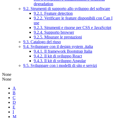
degradation
9.2. Strumenti di supporto allo sviluppo del software
9.2.1. Feature detection
9.2.2. Verificare le feature disponibili con Can I
use
9.2.3. Strumenti e risorse per CSS e JavaScript
9.2.4. Supporto browser
9.2.5. Misurare le prestazioni
9.3. Catalogo del riuso
9.4. Sviluppare con il design system .italia
9.4.1. Il framework Bootstrap Italia
9.4.2. Il kit di sviluppo React
9.4.3. Il kit di sviluppo Angular
9.5. Sviluppare con i modelli di sito e servizi
None
None
A
B
C
D
E
I
M