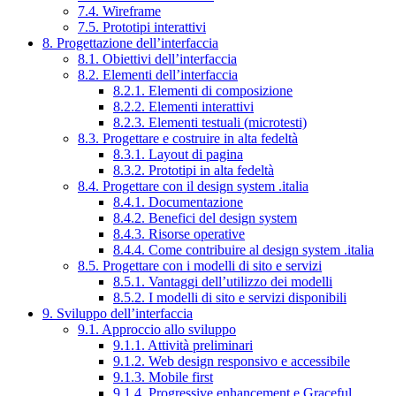
7.4. Wireframe
7.5. Prototipi interattivi
8. Progettazione dell’interfaccia
8.1. Obiettivi dell’interfaccia
8.2. Elementi dell’interfaccia
8.2.1. Elementi di composizione
8.2.2. Elementi interattivi
8.2.3. Elementi testuali (microtesti)
8.3. Progettare e costruire in alta fedeltà
8.3.1. Layout di pagina
8.3.2. Prototipi in alta fedeltà
8.4. Progettare con il design system .italia
8.4.1. Documentazione
8.4.2. Benefici del design system
8.4.3. Risorse operative
8.4.4. Come contribuire al design system .italia
8.5. Progettare con i modelli di sito e servizi
8.5.1. Vantaggi dell’utilizzo dei modelli
8.5.2. I modelli di sito e servizi disponibili
9. Sviluppo dell’interfaccia
9.1. Approccio allo sviluppo
9.1.1. Attività preliminari
9.1.2. Web design responsivo e accessibile
9.1.3. Mobile first
9.1.4. Progressive enhancement e Graceful