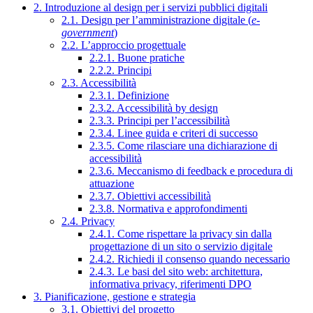
2. Introduzione al design per i servizi pubblici digitali
2.1. Design per l’amministrazione digitale (
e-
government
)
2.2. L’approccio progettuale
2.2.1. Buone pratiche
2.2.2. Principi
2.3. Accessibilità
2.3.1. Definizione
2.3.2. Accessibilità by design
2.3.3. Principi per l’accessibilità
2.3.4. Linee guida e criteri di successo
2.3.5. Come rilasciare una dichiarazione di
accessibilità
2.3.6. Meccanismo di feedback e procedura di
attuazione
2.3.7. Obiettivi accessibilità
2.3.8. Normativa e approfondimenti
2.4. Privacy
2.4.1. Come rispettare la privacy sin dalla
progettazione di un sito o servizio digitale
2.4.2. Richiedi il consenso quando necessario
2.4.3. Le basi del sito web: architettura,
informativa privacy, riferimenti DPO
3. Pianificazione, gestione e strategia
3.1. Obiettivi del progetto