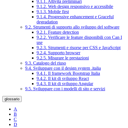
9.1.1. Attività preliminari
9.1.2. Web design responsivo e accessibile
9.1.3. Mobile first
9.1.4. Progressive enhancement e Graceful
degradation
9.2. Strumenti di supporto allo sviluppo del software
9.2.1. Feature detection
9.2.2. Verificare le feature disponibili con Can I
use
9.2.3. Strumenti e risorse per CSS e JavaScript
9.2.4. Supporto browser
9.2.5. Misurare le prestazioni
9.3. Catalogo del riuso
9.4. Sviluppare con il design system .italia
9.4.1. Il framework Bootstrap Italia
9.4.2. Il kit di sviluppo React
9.4.3. Il kit di sviluppo Angular
9.5. Sviluppare con i modelli di sito e servizi
glossario
A
B
C
D