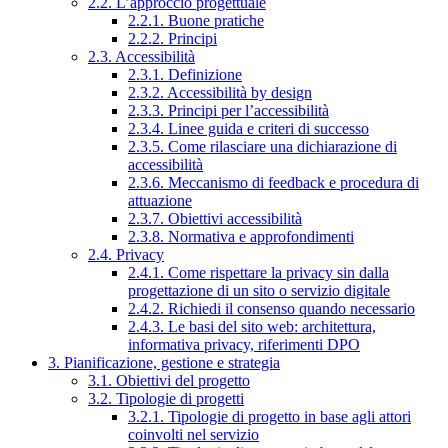
2.2. L’approccio progettuale
2.2.1. Buone pratiche
2.2.2. Principi
2.3. Accessibilità
2.3.1. Definizione
2.3.2. Accessibilità by design
2.3.3. Principi per l’accessibilità
2.3.4. Linee guida e criteri di successo
2.3.5. Come rilasciare una dichiarazione di
accessibilità
2.3.6. Meccanismo di feedback e procedura di
attuazione
2.3.7. Obiettivi accessibilità
2.3.8. Normativa e approfondimenti
2.4. Privacy
2.4.1. Come rispettare la privacy sin dalla
progettazione di un sito o servizio digitale
2.4.2. Richiedi il consenso quando necessario
2.4.3. Le basi del sito web: architettura,
informativa privacy, riferimenti DPO
3. Pianificazione, gestione e strategia
3.1. Obiettivi del progetto
3.2. Tipologie di progetti
3.2.1. Tipologie di progetto in base agli attori
coinvolti nel servizio