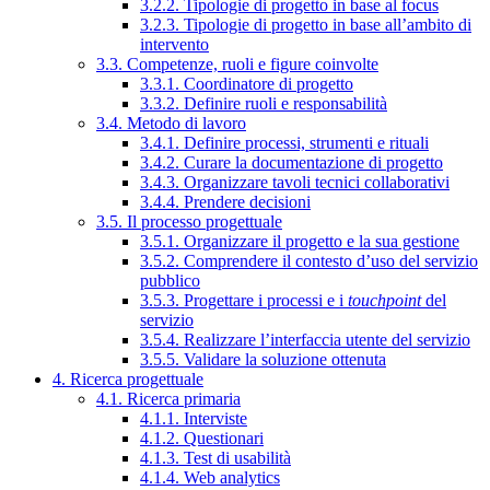
3.2.2. Tipologie di progetto in base al focus
3.2.3. Tipologie di progetto in base all’ambito di
intervento
3.3. Competenze, ruoli e figure coinvolte
3.3.1. Coordinatore di progetto
3.3.2. Definire ruoli e responsabilità
3.4. Metodo di lavoro
3.4.1. Definire processi, strumenti e rituali
3.4.2. Curare la documentazione di progetto
3.4.3. Organizzare tavoli tecnici collaborativi
3.4.4. Prendere decisioni
3.5. Il processo progettuale
3.5.1. Organizzare il progetto e la sua gestione
3.5.2. Comprendere il contesto d’uso del servizio
pubblico
3.5.3. Progettare i processi e i
touchpoint
del
servizio
3.5.4. Realizzare l’interfaccia utente del servizio
3.5.5. Validare la soluzione ottenuta
4. Ricerca progettuale
4.1. Ricerca primaria
4.1.1. Interviste
4.1.2. Questionari
4.1.3. Test di usabilità
4.1.4. Web analytics