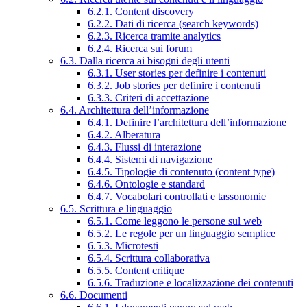
6.2.1. Content discovery
6.2.2. Dati di ricerca (search keywords)
6.2.3. Ricerca tramite analytics
6.2.4. Ricerca sui forum
6.3. Dalla ricerca ai bisogni degli utenti
6.3.1. User stories per definire i contenuti
6.3.2. Job stories per definire i contenuti
6.3.3. Criteri di accettazione
6.4. Architettura dell’informazione
6.4.1. Definire l’architettura dell’informazione
6.4.2. Alberatura
6.4.3. Flussi di interazione
6.4.4. Sistemi di navigazione
6.4.5. Tipologie di contenuto (content type)
6.4.6. Ontologie e standard
6.4.7. Vocabolari controllati e tassonomie
6.5. Scrittura e linguaggio
6.5.1. Come leggono le persone sul web
6.5.2. Le regole per un linguaggio semplice
6.5.3. Microtesti
6.5.4. Scrittura collaborativa
6.5.5. Content critique
6.5.6. Traduzione e localizzazione dei contenuti
6.6. Documenti