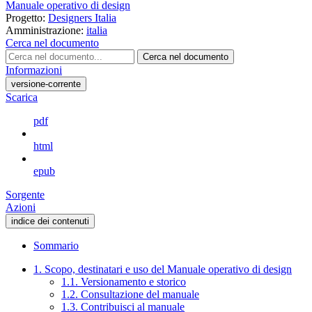
Manuale operativo di design
Progetto:
Designers Italia
Amministrazione:
italia
Cerca nel documento
Cerca nel documento
Informazioni
versione-corrente
Scarica
pdf
html
epub
Sorgente
Azioni
indice dei contenuti
Sommario
1. Scopo, destinatari e uso del Manuale operativo di design
1.1. Versionamento e storico
1.2. Consultazione del manuale
1.3. Contribuisci al manuale