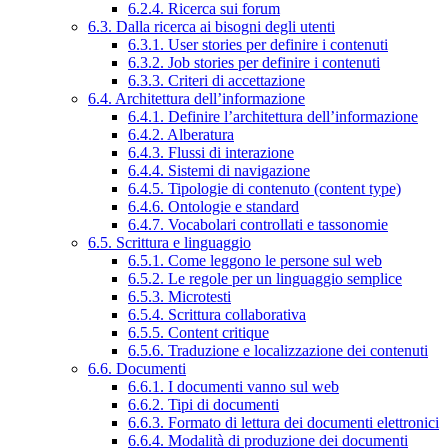
6.2.4. Ricerca sui forum
6.3. Dalla ricerca ai bisogni degli utenti
6.3.1. User stories per definire i contenuti
6.3.2. Job stories per definire i contenuti
6.3.3. Criteri di accettazione
6.4. Architettura dell’informazione
6.4.1. Definire l’architettura dell’informazione
6.4.2. Alberatura
6.4.3. Flussi di interazione
6.4.4. Sistemi di navigazione
6.4.5. Tipologie di contenuto (content type)
6.4.6. Ontologie e standard
6.4.7. Vocabolari controllati e tassonomie
6.5. Scrittura e linguaggio
6.5.1. Come leggono le persone sul web
6.5.2. Le regole per un linguaggio semplice
6.5.3. Microtesti
6.5.4. Scrittura collaborativa
6.5.5. Content critique
6.5.6. Traduzione e localizzazione dei contenuti
6.6. Documenti
6.6.1. I documenti vanno sul web
6.6.2. Tipi di documenti
6.6.3. Formato di lettura dei documenti elettronici
6.6.4. Modalità di produzione dei documenti