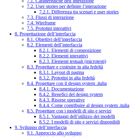
7.1. Caratteristiche dell’interazione
7.2. User stories per definire l’interazione
7.2.1. Differenza tra scenari e user stories
7.3. Flussi di interazione
7.4. Wireframe
7.5. Prototipi interattivi
8. Progettazione dell’interfaccia
8.1. Obiettivi dell’interfaccia
8.2. Elementi dell’interfaccia
8.2.1. Elementi di composizione
8.2.2. Elementi interattivi
8.2.3. Elementi testuali (microtesti)
8.3. Progettare e costruire in alta fedeltà
8.3.1. Layout di pagina
8.3.2. Prototipi in alta fedeltà
8.4. Progettare con il design system .italia
8.4.1. Documentazione
8.4.2. Benefici del design system
8.4.3. Risorse operative
8.4.4. Come contribuire al design system .italia
8.5. Progettare con i modelli di sito e servizi
8.5.1. Vantaggi dell’utilizzo dei modelli
8.5.2. I modelli di sito e servizi disponibili
9. Sviluppo dell’interfaccia
9.1. Approccio allo sviluppo