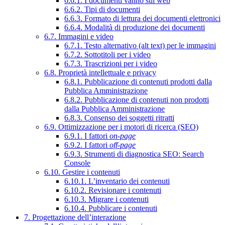
6.6.1. I documenti vanno sul web
6.6.2. Tipi di documenti
6.6.3. Formato di lettura dei documenti elettronici
6.6.4. Modalità di produzione dei documenti
6.7. Immagini e video
6.7.1. Testo alternativo (alt text) per le immagini
6.7.2. Sottotitoli per i video
6.7.3. Trascrizioni per i video
6.8. Proprietà intellettuale e privacy
6.8.1. Pubblicazione di contenuti prodotti dalla
Pubblica Amministrazione
6.8.2. Pubblicazione di contenuti non prodotti
dalla Pubblica Amministrazione
6.8.3. Consenso dei soggetti ritratti
6.9. Ottimizzazione per i motori di ricerca (SEO)
6.9.1. I fattori
on-page
6.9.2. I fattori
off-page
6.9.3. Strumenti di diagnostica SEO: Search
Console
6.10. Gestire i contenuti
6.10.1. L’inventario dei contenuti
6.10.2. Revisionare i contenuti
6.10.3. Migrare i contenuti
6.10.4. Pubblicare i contenuti
7. Progettazione dell’interazione