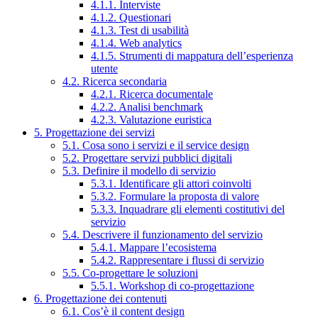
4.1.1. Interviste
4.1.2. Questionari
4.1.3. Test di usabilità
4.1.4. Web analytics
4.1.5. Strumenti di mappatura dell’esperienza
utente
4.2. Ricerca secondaria
4.2.1. Ricerca documentale
4.2.2. Analisi benchmark
4.2.3. Valutazione euristica
5. Progettazione dei servizi
5.1. Cosa sono i servizi e il service design
5.2. Progettare servizi pubblici digitali
5.3. Definire il modello di servizio
5.3.1. Identificare gli attori coinvolti
5.3.2. Formulare la proposta di valore
5.3.3. Inquadrare gli elementi costitutivi del
servizio
5.4. Descrivere il funzionamento del servizio
5.4.1. Mappare l’ecosistema
5.4.2. Rappresentare i flussi di servizio
5.5. Co-progettare le soluzioni
5.5.1. Workshop di co-progettazione
6. Progettazione dei contenuti
6.1. Cos’è il content design