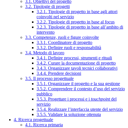
3.1. Obiettivi del progetto
3.2. Tipologie di progetti
3.2.1. Tipologie di progetto in base agli attori
coinvolti nel servizio
3.2.2. Tipologie di progetto in base al focus
3.2.3. Tipologie di progetto in base all’ambito di
intervento
3.3. Competenze, ruoli e figure coinvolte
3.3.1. Coordinatore di progetto
3.3.2. Definire ruoli e responsabilità
3.4. Metodo di lavoro
3.4.1. Definire processi, strumenti e rituali
3.4.2. Curare la documentazione di progetto
3.4.3. Organizzare tavoli tecnici collaborativi
3.4.4. Prendere decisioni
3.5. Il processo progettuale
3.5.1. Organizzare il progetto e la sua gestione
3.5.2. Comprendere il contesto d’uso del servizio
pubblico
3.5.3. Progettare i processi e i
touchpoint
del
servizio
3.5.4. Realizzare l’interfaccia utente del servizio
3.5.5. Validare la soluzione ottenuta
4. Ricerca progettuale
4.1. Ricerca primaria