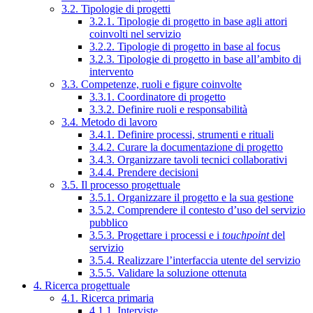
3.2. Tipologie di progetti
3.2.1. Tipologie di progetto in base agli attori
coinvolti nel servizio
3.2.2. Tipologie di progetto in base al focus
3.2.3. Tipologie di progetto in base all’ambito di
intervento
3.3. Competenze, ruoli e figure coinvolte
3.3.1. Coordinatore di progetto
3.3.2. Definire ruoli e responsabilità
3.4. Metodo di lavoro
3.4.1. Definire processi, strumenti e rituali
3.4.2. Curare la documentazione di progetto
3.4.3. Organizzare tavoli tecnici collaborativi
3.4.4. Prendere decisioni
3.5. Il processo progettuale
3.5.1. Organizzare il progetto e la sua gestione
3.5.2. Comprendere il contesto d’uso del servizio
pubblico
3.5.3. Progettare i processi e i
touchpoint
del
servizio
3.5.4. Realizzare l’interfaccia utente del servizio
3.5.5. Validare la soluzione ottenuta
4. Ricerca progettuale
4.1. Ricerca primaria
4.1.1. Interviste