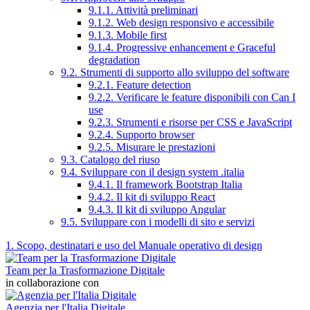
9.1.1. Attività preliminari
9.1.2. Web design responsivo e accessibile
9.1.3. Mobile first
9.1.4. Progressive enhancement e Graceful
degradation
9.2. Strumenti di supporto allo sviluppo del software
9.2.1. Feature detection
9.2.2. Verificare le feature disponibili con Can I
use
9.2.3. Strumenti e risorse per CSS e JavaScript
9.2.4. Supporto browser
9.2.5. Misurare le prestazioni
9.3. Catalogo del riuso
9.4. Sviluppare con il design system .italia
9.4.1. Il framework Bootstrap Italia
9.4.2. Il kit di sviluppo React
9.4.3. Il kit di sviluppo Angular
9.5. Sviluppare con i modelli di sito e servizi
1. Scopo, destinatari e uso del Manuale operativo di design
Team per la Trasformazione Digitale
in collaborazione con
Agenzia per l'Italia Digitale