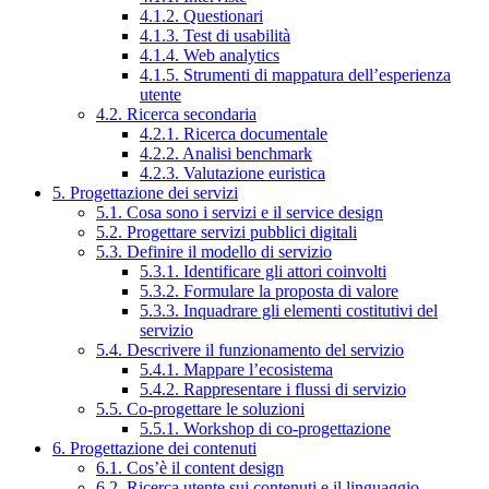
4.1.2. Questionari
4.1.3. Test di usabilità
4.1.4. Web analytics
4.1.5. Strumenti di mappatura dell’esperienza
utente
4.2. Ricerca secondaria
4.2.1. Ricerca documentale
4.2.2. Analisi benchmark
4.2.3. Valutazione euristica
5. Progettazione dei servizi
5.1. Cosa sono i servizi e il service design
5.2. Progettare servizi pubblici digitali
5.3. Definire il modello di servizio
5.3.1. Identificare gli attori coinvolti
5.3.2. Formulare la proposta di valore
5.3.3. Inquadrare gli elementi costitutivi del
servizio
5.4. Descrivere il funzionamento del servizio
5.4.1. Mappare l’ecosistema
5.4.2. Rappresentare i flussi di servizio
5.5. Co-progettare le soluzioni
5.5.1. Workshop di co-progettazione
6. Progettazione dei contenuti
6.1. Cos’è il content design
6.2. Ricerca utente sui contenuti e il linguaggio