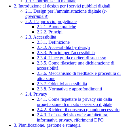
1.3. Contribuisci al manuale
2. Introduzione al design per i servizi pubblici digitali
2.1. Design per l’amministrazione digitale (
e-
government
)
2.2. L’approccio progettuale
2.2.1. Buone pratiche
2.2.2. Principi
2.3. Accessibilità
2.3.1. Definizione
2.3.2. Accessibilità by design
2.3.3. Principi per l’accessibilità
2.3.4. Linee guida e criteri di successo
2.3.5. Come rilasciare una dichiarazione di
accessibilità
2.3.6. Meccanismo di feedback e procedura di
attuazione
2.3.7. Obiettivi accessibilità
2.3.8. Normativa e approfondimenti
2.4. Privacy
2.4.1. Come rispettare la privacy sin dalla
progettazione di un sito o servizio digitale
2.4.2. Richiedi il consenso quando necessario
2.4.3. Le basi del sito web: architettura,
informativa privacy, riferimenti DPO
3. Pianificazione, gestione e strategia