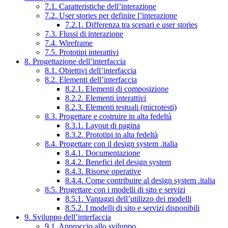
7.1. Caratteristiche dell’interazione
7.2. User stories per definire l’interazione
7.2.1. Differenza tra scenari e user stories
7.3. Flussi di interazione
7.4. Wireframe
7.5. Prototipi interattivi
8. Progettazione dell’interfaccia
8.1. Obiettivi dell’interfaccia
8.2. Elementi dell’interfaccia
8.2.1. Elementi di composizione
8.2.2. Elementi interattivi
8.2.3. Elementi testuali (microtesti)
8.3. Progettare e costruire in alta fedeltà
8.3.1. Layout di pagina
8.3.2. Prototipi in alta fedeltà
8.4. Progettare con il design system .italia
8.4.1. Documentazione
8.4.2. Benefici del design system
8.4.3. Risorse operative
8.4.4. Come contribuire al design system .italia
8.5. Progettare con i modelli di sito e servizi
8.5.1. Vantaggi dell’utilizzo dei modelli
8.5.2. I modelli di sito e servizi disponibili
9. Sviluppo dell’interfaccia
9.1. Approccio allo sviluppo