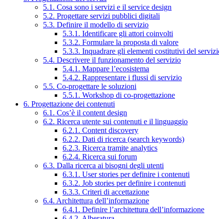
5.1. Cosa sono i servizi e il service design
5.2. Progettare servizi pubblici digitali
5.3. Definire il modello di servizio
5.3.1. Identificare gli attori coinvolti
5.3.2. Formulare la proposta di valore
5.3.3. Inquadrare gli elementi costitutivi del serviz
5.4. Descrivere il funzionamento del servizio
5.4.1. Mappare l’ecosistema
5.4.2. Rappresentare i flussi di servizio
5.5. Co-progettare le soluzioni
5.5.1. Workshop di co-progettazione
6. Progettazione dei contenuti
6.1. Cos’è il content design
6.2. Ricerca utente sui contenuti e il linguaggio
6.2.1. Content discovery
6.2.2. Dati di ricerca (search keywords)
6.2.3. Ricerca tramite analytics
6.2.4. Ricerca sui forum
6.3. Dalla ricerca ai bisogni degli utenti
6.3.1. User stories per definire i contenuti
6.3.2. Job stories per definire i contenuti
6.3.3. Criteri di accettazione
6.4. Architettura dell’informazione
6.4.1. Definire l’architettura dell’informazione
6.4.2. Alberatura