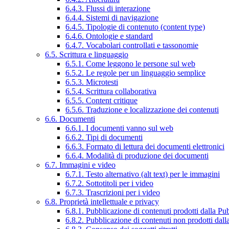
6.4.3. Flussi di interazione
6.4.4. Sistemi di navigazione
6.4.5. Tipologie di contenuto (content type)
6.4.6. Ontologie e standard
6.4.7. Vocabolari controllati e tassonomie
6.5. Scrittura e linguaggio
6.5.1. Come leggono le persone sul web
6.5.2. Le regole per un linguaggio semplice
6.5.3. Microtesti
6.5.4. Scrittura collaborativa
6.5.5. Content critique
6.5.6. Traduzione e localizzazione dei contenuti
6.6. Documenti
6.6.1. I documenti vanno sul web
6.6.2. Tipi di documenti
6.6.3. Formato di lettura dei documenti elettronici
6.6.4. Modalità di produzione dei documenti
6.7. Immagini e video
6.7.1. Testo alternativo (alt text) per le immagini
6.7.2. Sottotitoli per i video
6.7.3. Trascrizioni per i video
6.8. Proprietà intellettuale e privacy
6.8.1. Pubblicazione di contenuti prodotti dalla P
6.8.2. Pubblicazione di contenuti non prodotti dal