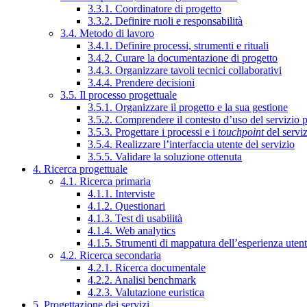
3.3.1. Coordinatore di progetto
3.3.2. Definire ruoli e responsabilità
3.4. Metodo di lavoro
3.4.1. Definire processi, strumenti e rituali
3.4.2. Curare la documentazione di progetto
3.4.3. Organizzare tavoli tecnici collaborativi
3.4.4. Prendere decisioni
3.5. Il processo progettuale
3.5.1. Organizzare il progetto e la sua gestione
3.5.2. Comprendere il contesto d’uso del servizio 
3.5.3. Progettare i processi e i
touchpoint
del servi
3.5.4. Realizzare l’interfaccia utente del servizio
3.5.5. Validare la soluzione ottenuta
4. Ricerca progettuale
4.1. Ricerca primaria
4.1.1. Interviste
4.1.2. Questionari
4.1.3. Test di usabilità
4.1.4. Web analytics
4.1.5. Strumenti di mappatura dell’esperienza uten
4.2. Ricerca secondaria
4.2.1. Ricerca documentale
4.2.2. Analisi benchmark
4.2.3. Valutazione euristica
5. Progettazione dei servizi