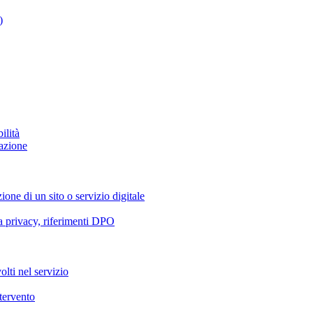
)
ilità
azione
ione di un sito o servizio digitale
va privacy, riferimenti DPO
olti nel servizio
ntervento