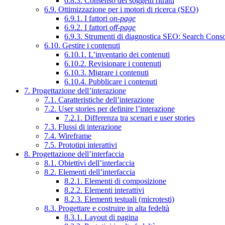
6.8.3. Consenso dei soggetti ritratti
6.9. Ottimizzazione per i motori di ricerca (SEO)
6.9.1. I fattori
on-page
6.9.2. I fattori
off-page
6.9.3. Strumenti di diagnostica SEO: Search Cons
6.10. Gestire i contenuti
6.10.1. L’inventario dei contenuti
6.10.2. Revisionare i contenuti
6.10.3. Migrare i contenuti
6.10.4. Pubblicare i contenuti
7. Progettazione dell’interazione
7.1. Caratteristiche dell’interazione
7.2. User stories per definire l’interazione
7.2.1. Differenza tra scenari e user stories
7.3. Flussi di interazione
7.4. Wireframe
7.5. Prototipi interattivi
8. Progettazione dell’interfaccia
8.1. Obiettivi dell’interfaccia
8.2. Elementi dell’interfaccia
8.2.1. Elementi di composizione
8.2.2. Elementi interattivi
8.2.3. Elementi testuali (microtesti)
8.3. Progettare e costruire in alta fedeltà
8.3.1. Layout di pagina