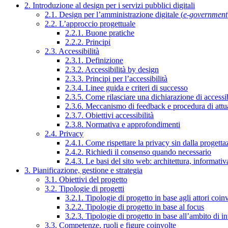
2. Introduzione al design per i servizi pubblici digitali
2.1. Design per l’amministrazione digitale (
e-government
2.2. L’approccio progettuale
2.2.1. Buone pratiche
2.2.2. Principi
2.3. Accessibilità
2.3.1. Definizione
2.3.2. Accessibilità by design
2.3.3. Principi per l’accessibilità
2.3.4. Linee guida e criteri di successo
2.3.5. Come rilasciare una dichiarazione di accessib
2.3.6. Meccanismo di feedback e procedura di attu
2.3.7. Obiettivi accessibilità
2.3.8. Normativa e approfondimenti
2.4. Privacy
2.4.1. Come rispettare la privacy sin dalla progettaz
2.4.2. Richiedi il consenso quando necessario
2.4.3. Le basi del sito web: architettura, informati
3. Pianificazione, gestione e strategia
3.1. Obiettivi del progetto
3.2. Tipologie di progetti
3.2.1. Tipologie di progetto in base agli attori coinv
3.2.2. Tipologie di progetto in base al focus
3.2.3. Tipologie di progetto in base all’ambito di i
3.3. Competenze, ruoli e figure coinvolte