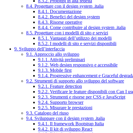
8.3.2. Prototipi in alta fedeltà
8.4. Progettare con il design system .italia
8.4.1. Documentazione
8.4.2. Benefici del design system
8.4.3. Risorse operative
8.4.4. Come contribuire al design system .italia
8.5. Progettare con i modelli di sito e servizi
8.5.1. Vantaggi dell’utilizzo dei modelli
8.5.2. I modelli di sito e servizi disponibili
9. Sviluppo dell’interfaccia
9.1. Approccio allo sviluppo
9.1.1. Attività preliminari
9.1.2. Web design responsivo e accessibile
9.1.3. Mobile first
9.1.4. Progressive enhancement e Graceful degrad
9.2. Strumenti di supporto allo sviluppo del software
9.2.1. Feature detection
9.2.2. Verificare le feature disponibili con Can I us
9.2.3. Strumenti e risorse per CSS e JavaScript
9.2.4. Supporto browser
9.2.5. Misurare le prestazioni
9.3. Catalogo del riuso
9.4. Sviluppare con il design system .italia
9.4.1. Il framework Bootstrap Italia
9.4.2. Il kit di sviluppo React