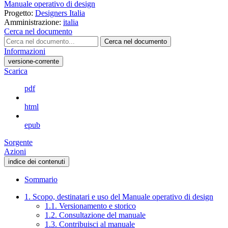
Manuale operativo di design
Progetto:
Designers Italia
Amministrazione:
italia
Cerca nel documento
Cerca nel documento
Informazioni
versione-corrente
Scarica
pdf
html
epub
Sorgente
Azioni
indice dei contenuti
Sommario
1. Scopo, destinatari e uso del Manuale operativo di design
1.1. Versionamento e storico
1.2. Consultazione del manuale
1.3. Contribuisci al manuale