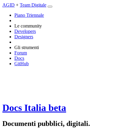
AGID
+
Team Digitale
Piano Triennale
Le community
Developers
Designers
Gli strumenti
Forum
Docs
GitHub
Docs Italia
beta
Documenti pubblici, digitali.