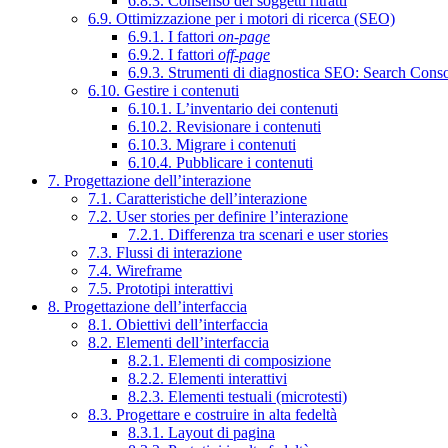
6.8.3. Consenso dei soggetti ritratti
6.9. Ottimizzazione per i motori di ricerca (SEO)
6.9.1. I fattori
on-page
6.9.2. I fattori
off-page
6.9.3. Strumenti di diagnostica SEO: Search Cons
6.10. Gestire i contenuti
6.10.1. L’inventario dei contenuti
6.10.2. Revisionare i contenuti
6.10.3. Migrare i contenuti
6.10.4. Pubblicare i contenuti
7. Progettazione dell’interazione
7.1. Caratteristiche dell’interazione
7.2. User stories per definire l’interazione
7.2.1. Differenza tra scenari e user stories
7.3. Flussi di interazione
7.4. Wireframe
7.5. Prototipi interattivi
8. Progettazione dell’interfaccia
8.1. Obiettivi dell’interfaccia
8.2. Elementi dell’interfaccia
8.2.1. Elementi di composizione
8.2.2. Elementi interattivi
8.2.3. Elementi testuali (microtesti)
8.3. Progettare e costruire in alta fedeltà
8.3.1. Layout di pagina