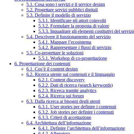
5.1. Cosa sono i servizi e il service design
5.2. Progettare servizi pubblici digitali
5.3. Definire il modello di servizio
5.3.1. Identificare gli attori coinvolti
5.3.2. Formulare la proposta di valore
5.3.3. Inquadrare gli elementi costitutivi del serviz
5.4. Descrivere il funzionamento del servizio
5.4.1. Mappare l’ecosistema
5.4.2. Rappresentare i flussi di servizio
5.5. Co-progettare le soluzioni
5.5.1. Workshop di co-progettazione
6. Progettazione dei contenuti
6.1. Cos’è il content design
6.2. Ricerca utente sui contenuti e il linguaggio
6.2.1. Content discovery
6.2.2. Dati di ricerca (search keywords)
6.2.3. Ricerca tramite analytics
6.2.4. Ricerca sui forum
6.3. Dalla ricerca ai bisogni degli utenti
6.3.1. User stories per definire i contenuti
6.3.2. Job stories per definire i contenuti
6.3.3. Criteri di accettazione
6.4. Architettura dell’informazione
6.4.1. Definire l’architettura dell’informazione
6.4.2. Alberatura