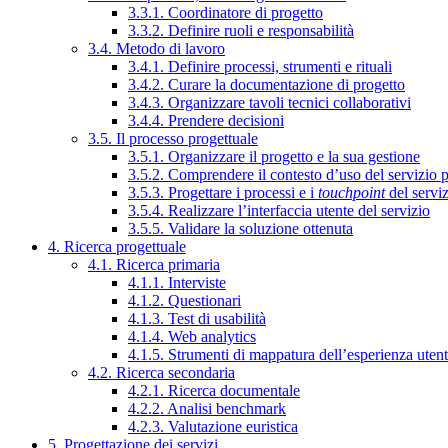
3.3.1. Coordinatore di progetto
3.3.2. Definire ruoli e responsabilità
3.4. Metodo di lavoro
3.4.1. Definire processi, strumenti e rituali
3.4.2. Curare la documentazione di progetto
3.4.3. Organizzare tavoli tecnici collaborativi
3.4.4. Prendere decisioni
3.5. Il processo progettuale
3.5.1. Organizzare il progetto e la sua gestione
3.5.2. Comprendere il contesto d’uso del servizio 
3.5.3. Progettare i processi e i
touchpoint
del servi
3.5.4. Realizzare l’interfaccia utente del servizio
3.5.5. Validare la soluzione ottenuta
4. Ricerca progettuale
4.1. Ricerca primaria
4.1.1. Interviste
4.1.2. Questionari
4.1.3. Test di usabilità
4.1.4. Web analytics
4.1.5. Strumenti di mappatura dell’esperienza uten
4.2. Ricerca secondaria
4.2.1. Ricerca documentale
4.2.2. Analisi benchmark
4.2.3. Valutazione euristica
5. Progettazione dei servizi