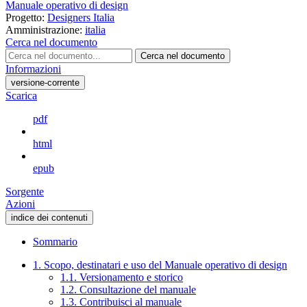
Manuale operativo di design
Progetto:
Designers Italia
Amministrazione:
italia
Cerca nel documento
Cerca nel documento
Informazioni
versione-corrente
Scarica
pdf
html
epub
Sorgente
Azioni
indice dei contenuti
Sommario
1. Scopo, destinatari e uso del Manuale operativo di design
1.1. Versionamento e storico
1.2. Consultazione del manuale
1.3. Contribuisci al manuale