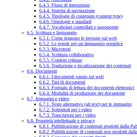
6.4.3. Flussi di interazione
6.4.4. Sistemi di navigazione
6.4.5. Tipologie di contenuto (content type)
6.4.6. Ontologie e standard
6.4.7. Vocabolari controllati e tassonomie
6.5. Scrittura e linguaggio
6.5.1. Come leggono le persone sul web
6.5.2. Le regole per un linguaggio semplice
6.5.3. Microtesti
6.5.4. Scrittura collaborativa
6.5.5. Content critique
6.5.6. Traduzione e localizzazione dei contenuti
6.6. Documenti
6.6.1. I documenti vanno sul web
6.6.2. Tipi di documenti
6.6.3. Formato di lettura dei documenti elettronici
6.6.4. Modalità di produzione dei documenti
6.7. Immagini e video
6.7.1. Testo alternativo (alt text) per le immagini
6.7.2. Sottotitoli per i video
6.7.3. Trascrizioni per i video
6.8. Proprietà intellettuale e privacy
6.8.1. Pubblicazione di contenuti prodotti dalla P
6.8.2. Pubblicazione di contenuti non prodotti dal