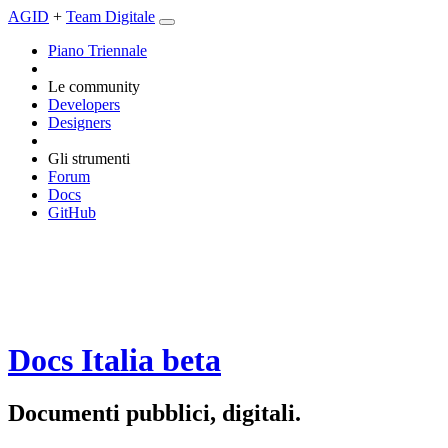
AGID
+
Team Digitale
Piano Triennale
Le community
Developers
Designers
Gli strumenti
Forum
Docs
GitHub
Docs Italia
beta
Documenti pubblici, digitali.