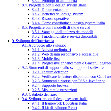
8.3.2. Prototipi in alta fedeltà
8.4. Progettare con il design system .italia
8.4.1. Documentazione
8.4.2. Benefici del design system
8.4.3. Risorse operative
8.4.4. Come contribuire al design system .italia
8.5. Progettare con i modelli di sito e servizi
8.5.1. Vantaggi dell’utilizzo dei modelli
8.5.2. I modelli di sito e servizi disponibili
9. Sviluppo dell’interfaccia
9.1. Approccio allo sviluppo
9.1.1. Attività preliminari
9.1.2. Web design responsivo e accessibile
9.1.3. Mobile first
9.1.4. Progressive enhancement e Graceful degrad
9.2. Strumenti di supporto allo sviluppo del software
9.2.1. Feature detection
9.2.2. Verificare le feature disponibili con Can I us
9.2.3. Strumenti e risorse per CSS e JavaScript
9.2.4. Supporto browser
9.2.5. Misurare le prestazioni
9.3. Catalogo del riuso
9.4. Sviluppare con il design system .italia
9.4.1. Il framework Bootstrap Italia
9.4.2. Il kit di sviluppo React