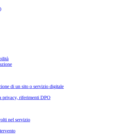
)
ilità
azione
ione di un sito o servizio digitale
va privacy, riferimenti DPO
olti nel servizio
ntervento