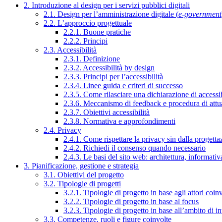
2. Introduzione al design per i servizi pubblici digitali
2.1. Design per l’amministrazione digitale (
e-government
2.2. L’approccio progettuale
2.2.1. Buone pratiche
2.2.2. Principi
2.3. Accessibilità
2.3.1. Definizione
2.3.2. Accessibilità by design
2.3.3. Principi per l’accessibilità
2.3.4. Linee guida e criteri di successo
2.3.5. Come rilasciare una dichiarazione di accessib
2.3.6. Meccanismo di feedback e procedura di attu
2.3.7. Obiettivi accessibilità
2.3.8. Normativa e approfondimenti
2.4. Privacy
2.4.1. Come rispettare la privacy sin dalla progettaz
2.4.2. Richiedi il consenso quando necessario
2.4.3. Le basi del sito web: architettura, informati
3. Pianificazione, gestione e strategia
3.1. Obiettivi del progetto
3.2. Tipologie di progetti
3.2.1. Tipologie di progetto in base agli attori coinv
3.2.2. Tipologie di progetto in base al focus
3.2.3. Tipologie di progetto in base all’ambito di i
3.3. Competenze, ruoli e figure coinvolte