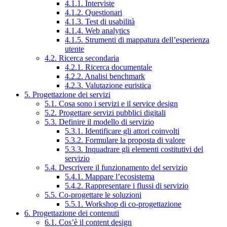
4.1.1. Interviste
4.1.2. Questionari
4.1.3. Test di usabilità
4.1.4. Web analytics
4.1.5. Strumenti di mappatura dell’esperienza
utente
4.2. Ricerca secondaria
4.2.1. Ricerca documentale
4.2.2. Analisi benchmark
4.2.3. Valutazione euristica
5. Progettazione dei servizi
5.1. Cosa sono i servizi e il service design
5.2. Progettare servizi pubblici digitali
5.3. Definire il modello di servizio
5.3.1. Identificare gli attori coinvolti
5.3.2. Formulare la proposta di valore
5.3.3. Inquadrare gli elementi costitutivi del
servizio
5.4. Descrivere il funzionamento del servizio
5.4.1. Mappare l’ecosistema
5.4.2. Rappresentare i flussi di servizio
5.5. Co-progettare le soluzioni
5.5.1. Workshop di co-progettazione
6. Progettazione dei contenuti
6.1. Cos’è il content design