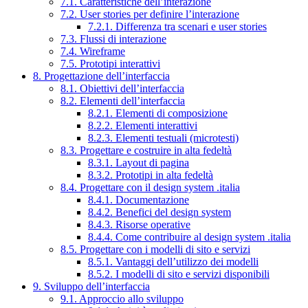
7.1. Caratteristiche dell’interazione
7.2. User stories per definire l’interazione
7.2.1. Differenza tra scenari e user stories
7.3. Flussi di interazione
7.4. Wireframe
7.5. Prototipi interattivi
8. Progettazione dell’interfaccia
8.1. Obiettivi dell’interfaccia
8.2. Elementi dell’interfaccia
8.2.1. Elementi di composizione
8.2.2. Elementi interattivi
8.2.3. Elementi testuali (microtesti)
8.3. Progettare e costruire in alta fedeltà
8.3.1. Layout di pagina
8.3.2. Prototipi in alta fedeltà
8.4. Progettare con il design system .italia
8.4.1. Documentazione
8.4.2. Benefici del design system
8.4.3. Risorse operative
8.4.4. Come contribuire al design system .italia
8.5. Progettare con i modelli di sito e servizi
8.5.1. Vantaggi dell’utilizzo dei modelli
8.5.2. I modelli di sito e servizi disponibili
9. Sviluppo dell’interfaccia
9.1. Approccio allo sviluppo