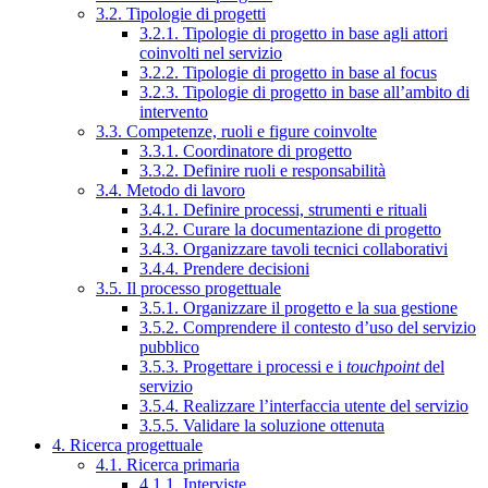
3.2. Tipologie di progetti
3.2.1. Tipologie di progetto in base agli attori
coinvolti nel servizio
3.2.2. Tipologie di progetto in base al focus
3.2.3. Tipologie di progetto in base all’ambito di
intervento
3.3. Competenze, ruoli e figure coinvolte
3.3.1. Coordinatore di progetto
3.3.2. Definire ruoli e responsabilità
3.4. Metodo di lavoro
3.4.1. Definire processi, strumenti e rituali
3.4.2. Curare la documentazione di progetto
3.4.3. Organizzare tavoli tecnici collaborativi
3.4.4. Prendere decisioni
3.5. Il processo progettuale
3.5.1. Organizzare il progetto e la sua gestione
3.5.2. Comprendere il contesto d’uso del servizio
pubblico
3.5.3. Progettare i processi e i
touchpoint
del
servizio
3.5.4. Realizzare l’interfaccia utente del servizio
3.5.5. Validare la soluzione ottenuta
4. Ricerca progettuale
4.1. Ricerca primaria
4.1.1. Interviste