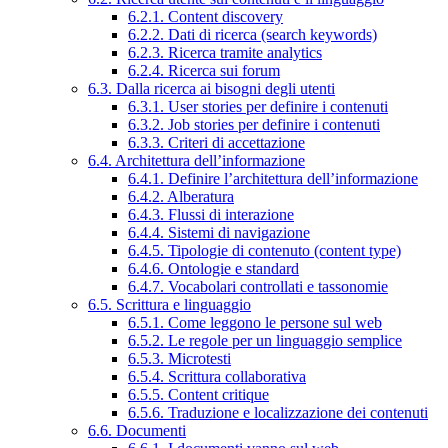
6.2.1. Content discovery
6.2.2. Dati di ricerca (search keywords)
6.2.3. Ricerca tramite analytics
6.2.4. Ricerca sui forum
6.3. Dalla ricerca ai bisogni degli utenti
6.3.1. User stories per definire i contenuti
6.3.2. Job stories per definire i contenuti
6.3.3. Criteri di accettazione
6.4. Architettura dell’informazione
6.4.1. Definire l’architettura dell’informazione
6.4.2. Alberatura
6.4.3. Flussi di interazione
6.4.4. Sistemi di navigazione
6.4.5. Tipologie di contenuto (content type)
6.4.6. Ontologie e standard
6.4.7. Vocabolari controllati e tassonomie
6.5. Scrittura e linguaggio
6.5.1. Come leggono le persone sul web
6.5.2. Le regole per un linguaggio semplice
6.5.3. Microtesti
6.5.4. Scrittura collaborativa
6.5.5. Content critique
6.5.6. Traduzione e localizzazione dei contenuti
6.6. Documenti