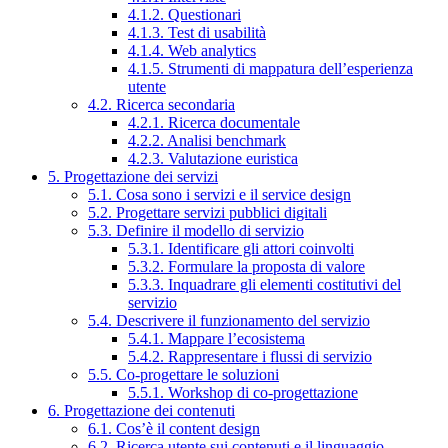
4.1.2. Questionari
4.1.3. Test di usabilità
4.1.4. Web analytics
4.1.5. Strumenti di mappatura dell’esperienza
utente
4.2. Ricerca secondaria
4.2.1. Ricerca documentale
4.2.2. Analisi benchmark
4.2.3. Valutazione euristica
5. Progettazione dei servizi
5.1. Cosa sono i servizi e il service design
5.2. Progettare servizi pubblici digitali
5.3. Definire il modello di servizio
5.3.1. Identificare gli attori coinvolti
5.3.2. Formulare la proposta di valore
5.3.3. Inquadrare gli elementi costitutivi del
servizio
5.4. Descrivere il funzionamento del servizio
5.4.1. Mappare l’ecosistema
5.4.2. Rappresentare i flussi di servizio
5.5. Co-progettare le soluzioni
5.5.1. Workshop di co-progettazione
6. Progettazione dei contenuti
6.1. Cos’è il content design
6.2. Ricerca utente sui contenuti e il linguaggio