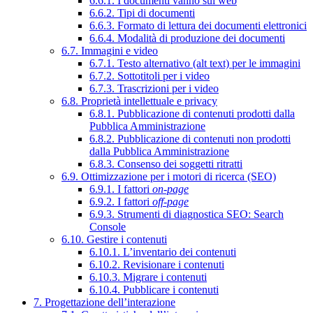
6.6.1. I documenti vanno sul web
6.6.2. Tipi di documenti
6.6.3. Formato di lettura dei documenti elettronici
6.6.4. Modalità di produzione dei documenti
6.7. Immagini e video
6.7.1. Testo alternativo (alt text) per le immagini
6.7.2. Sottotitoli per i video
6.7.3. Trascrizioni per i video
6.8. Proprietà intellettuale e privacy
6.8.1. Pubblicazione di contenuti prodotti dalla
Pubblica Amministrazione
6.8.2. Pubblicazione di contenuti non prodotti
dalla Pubblica Amministrazione
6.8.3. Consenso dei soggetti ritratti
6.9. Ottimizzazione per i motori di ricerca (SEO)
6.9.1. I fattori
on-page
6.9.2. I fattori
off-page
6.9.3. Strumenti di diagnostica SEO: Search
Console
6.10. Gestire i contenuti
6.10.1. L’inventario dei contenuti
6.10.2. Revisionare i contenuti
6.10.3. Migrare i contenuti
6.10.4. Pubblicare i contenuti
7. Progettazione dell’interazione