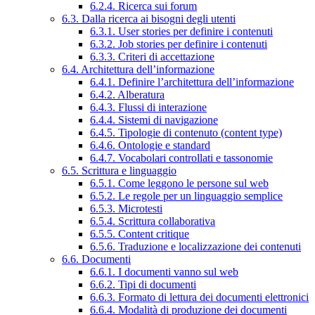
6.2.4. Ricerca sui forum
6.3. Dalla ricerca ai bisogni degli utenti
6.3.1. User stories per definire i contenuti
6.3.2. Job stories per definire i contenuti
6.3.3. Criteri di accettazione
6.4. Architettura dell’informazione
6.4.1. Definire l’architettura dell’informazione
6.4.2. Alberatura
6.4.3. Flussi di interazione
6.4.4. Sistemi di navigazione
6.4.5. Tipologie di contenuto (content type)
6.4.6. Ontologie e standard
6.4.7. Vocabolari controllati e tassonomie
6.5. Scrittura e linguaggio
6.5.1. Come leggono le persone sul web
6.5.2. Le regole per un linguaggio semplice
6.5.3. Microtesti
6.5.4. Scrittura collaborativa
6.5.5. Content critique
6.5.6. Traduzione e localizzazione dei contenuti
6.6. Documenti
6.6.1. I documenti vanno sul web
6.6.2. Tipi di documenti
6.6.3. Formato di lettura dei documenti elettronici
6.6.4. Modalità di produzione dei documenti