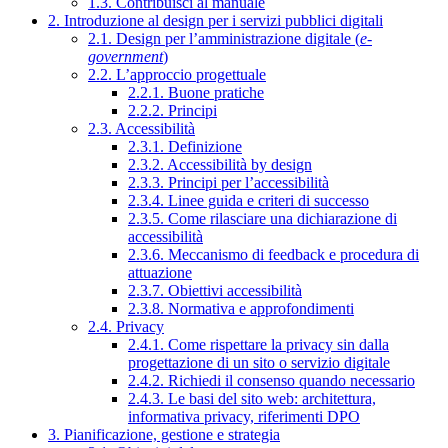
1.3. Contribuisci al manuale
2. Introduzione al design per i servizi pubblici digitali
2.1. Design per l’amministrazione digitale (
e-
government
)
2.2. L’approccio progettuale
2.2.1. Buone pratiche
2.2.2. Principi
2.3. Accessibilità
2.3.1. Definizione
2.3.2. Accessibilità by design
2.3.3. Principi per l’accessibilità
2.3.4. Linee guida e criteri di successo
2.3.5. Come rilasciare una dichiarazione di
accessibilità
2.3.6. Meccanismo di feedback e procedura di
attuazione
2.3.7. Obiettivi accessibilità
2.3.8. Normativa e approfondimenti
2.4. Privacy
2.4.1. Come rispettare la privacy sin dalla
progettazione di un sito o servizio digitale
2.4.2. Richiedi il consenso quando necessario
2.4.3. Le basi del sito web: architettura,
informativa privacy, riferimenti DPO
3. Pianificazione, gestione e strategia