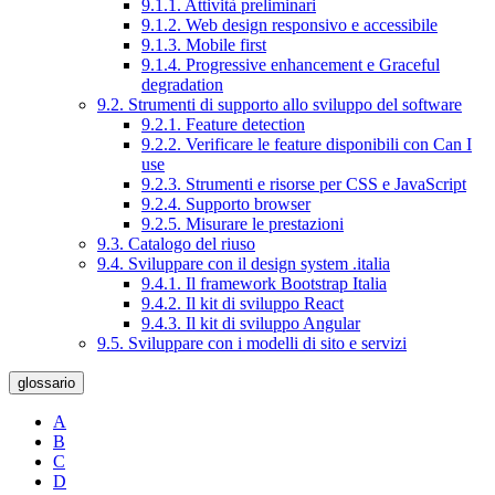
9.1.1. Attività preliminari
9.1.2. Web design responsivo e accessibile
9.1.3. Mobile first
9.1.4. Progressive enhancement e Graceful
degradation
9.2. Strumenti di supporto allo sviluppo del software
9.2.1. Feature detection
9.2.2. Verificare le feature disponibili con Can I
use
9.2.3. Strumenti e risorse per CSS e JavaScript
9.2.4. Supporto browser
9.2.5. Misurare le prestazioni
9.3. Catalogo del riuso
9.4. Sviluppare con il design system .italia
9.4.1. Il framework Bootstrap Italia
9.4.2. Il kit di sviluppo React
9.4.3. Il kit di sviluppo Angular
9.5. Sviluppare con i modelli di sito e servizi
glossario
A
B
C
D