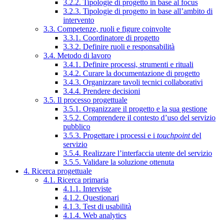
3.2.2. Tipologie di progetto in base al focus
3.2.3. Tipologie di progetto in base all’ambito di
intervento
3.3. Competenze, ruoli e figure coinvolte
3.3.1. Coordinatore di progetto
3.3.2. Definire ruoli e responsabilità
3.4. Metodo di lavoro
3.4.1. Definire processi, strumenti e rituali
3.4.2. Curare la documentazione di progetto
3.4.3. Organizzare tavoli tecnici collaborativi
3.4.4. Prendere decisioni
3.5. Il processo progettuale
3.5.1. Organizzare il progetto e la sua gestione
3.5.2. Comprendere il contesto d’uso del servizio
pubblico
3.5.3. Progettare i processi e i
touchpoint
del
servizio
3.5.4. Realizzare l’interfaccia utente del servizio
3.5.5. Validare la soluzione ottenuta
4. Ricerca progettuale
4.1. Ricerca primaria
4.1.1. Interviste
4.1.2. Questionari
4.1.3. Test di usabilità
4.1.4. Web analytics