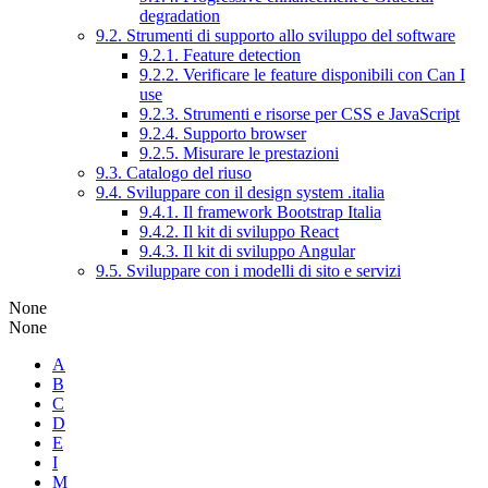
degradation
9.2. Strumenti di supporto allo sviluppo del software
9.2.1. Feature detection
9.2.2. Verificare le feature disponibili con Can I
use
9.2.3. Strumenti e risorse per CSS e JavaScript
9.2.4. Supporto browser
9.2.5. Misurare le prestazioni
9.3. Catalogo del riuso
9.4. Sviluppare con il design system .italia
9.4.1. Il framework Bootstrap Italia
9.4.2. Il kit di sviluppo React
9.4.3. Il kit di sviluppo Angular
9.5. Sviluppare con i modelli di sito e servizi
None
None
A
B
C
D
E
I
M