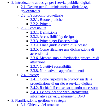
2. Introduzione al design per i servizi pubblici digitali
2.1. Design per l’amministrazione digitale (
e-
government
)
2.2. L’approccio progettuale
2.2.1. Buone pratiche
2.2.2. Principi
2.3. Accessibilità
2.3.1. Definizione
2.3.2. Accessibilità by design
2.3.3. Principi per l’accessibilità
2.3.4. Linee guida e criteri di successo
2.3.5. Come rilasciare una dichiarazione di
accessibilità
2.3.6. Meccanismo di feedback e procedura di
attuazione
2.3.7. Obiettivi accessibilità
2.3.8. Normativa e approfondimenti
2.4. Privacy
2.4.1. Come rispettare la privacy sin dalla
progettazione di un sito o servizio digitale
2.4.2. Richiedi il consenso quando necessario
2.4.3. Le basi del sito web: architettura,
informativa privacy, riferimenti DPO
3. Pianificazione, gestione e strategia
3.1. Obiettivi del progetto