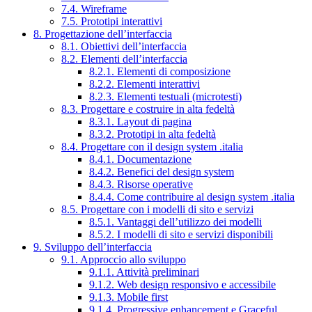
7.4. Wireframe
7.5. Prototipi interattivi
8. Progettazione dell’interfaccia
8.1. Obiettivi dell’interfaccia
8.2. Elementi dell’interfaccia
8.2.1. Elementi di composizione
8.2.2. Elementi interattivi
8.2.3. Elementi testuali (microtesti)
8.3. Progettare e costruire in alta fedeltà
8.3.1. Layout di pagina
8.3.2. Prototipi in alta fedeltà
8.4. Progettare con il design system .italia
8.4.1. Documentazione
8.4.2. Benefici del design system
8.4.3. Risorse operative
8.4.4. Come contribuire al design system .italia
8.5. Progettare con i modelli di sito e servizi
8.5.1. Vantaggi dell’utilizzo dei modelli
8.5.2. I modelli di sito e servizi disponibili
9. Sviluppo dell’interfaccia
9.1. Approccio allo sviluppo
9.1.1. Attività preliminari
9.1.2. Web design responsivo e accessibile
9.1.3. Mobile first
9.1.4. Progressive enhancement e Graceful