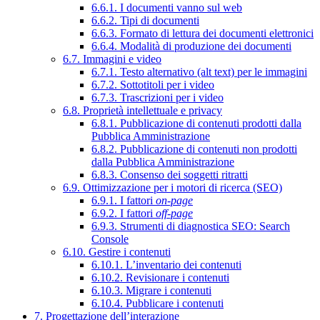
6.6.1. I documenti vanno sul web
6.6.2. Tipi di documenti
6.6.3. Formato di lettura dei documenti elettronici
6.6.4. Modalità di produzione dei documenti
6.7. Immagini e video
6.7.1. Testo alternativo (alt text) per le immagini
6.7.2. Sottotitoli per i video
6.7.3. Trascrizioni per i video
6.8. Proprietà intellettuale e privacy
6.8.1. Pubblicazione di contenuti prodotti dalla
Pubblica Amministrazione
6.8.2. Pubblicazione di contenuti non prodotti
dalla Pubblica Amministrazione
6.8.3. Consenso dei soggetti ritratti
6.9. Ottimizzazione per i motori di ricerca (SEO)
6.9.1. I fattori
on-page
6.9.2. I fattori
off-page
6.9.3. Strumenti di diagnostica SEO: Search
Console
6.10. Gestire i contenuti
6.10.1. L’inventario dei contenuti
6.10.2. Revisionare i contenuti
6.10.3. Migrare i contenuti
6.10.4. Pubblicare i contenuti
7. Progettazione dell’interazione