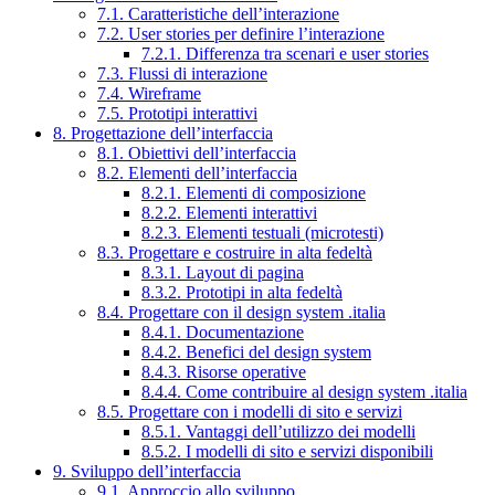
7.1. Caratteristiche dell’interazione
7.2. User stories per definire l’interazione
7.2.1. Differenza tra scenari e user stories
7.3. Flussi di interazione
7.4. Wireframe
7.5. Prototipi interattivi
8. Progettazione dell’interfaccia
8.1. Obiettivi dell’interfaccia
8.2. Elementi dell’interfaccia
8.2.1. Elementi di composizione
8.2.2. Elementi interattivi
8.2.3. Elementi testuali (microtesti)
8.3. Progettare e costruire in alta fedeltà
8.3.1. Layout di pagina
8.3.2. Prototipi in alta fedeltà
8.4. Progettare con il design system .italia
8.4.1. Documentazione
8.4.2. Benefici del design system
8.4.3. Risorse operative
8.4.4. Come contribuire al design system .italia
8.5. Progettare con i modelli di sito e servizi
8.5.1. Vantaggi dell’utilizzo dei modelli
8.5.2. I modelli di sito e servizi disponibili
9. Sviluppo dell’interfaccia
9.1. Approccio allo sviluppo