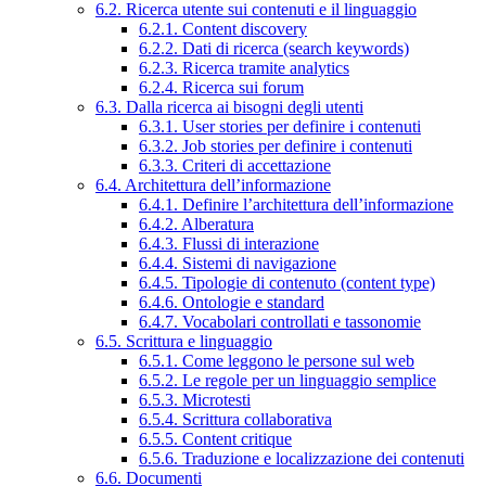
6.2. Ricerca utente sui contenuti e il linguaggio
6.2.1. Content discovery
6.2.2. Dati di ricerca (search keywords)
6.2.3. Ricerca tramite analytics
6.2.4. Ricerca sui forum
6.3. Dalla ricerca ai bisogni degli utenti
6.3.1. User stories per definire i contenuti
6.3.2. Job stories per definire i contenuti
6.3.3. Criteri di accettazione
6.4. Architettura dell’informazione
6.4.1. Definire l’architettura dell’informazione
6.4.2. Alberatura
6.4.3. Flussi di interazione
6.4.4. Sistemi di navigazione
6.4.5. Tipologie di contenuto (content type)
6.4.6. Ontologie e standard
6.4.7. Vocabolari controllati e tassonomie
6.5. Scrittura e linguaggio
6.5.1. Come leggono le persone sul web
6.5.2. Le regole per un linguaggio semplice
6.5.3. Microtesti
6.5.4. Scrittura collaborativa
6.5.5. Content critique
6.5.6. Traduzione e localizzazione dei contenuti
6.6. Documenti