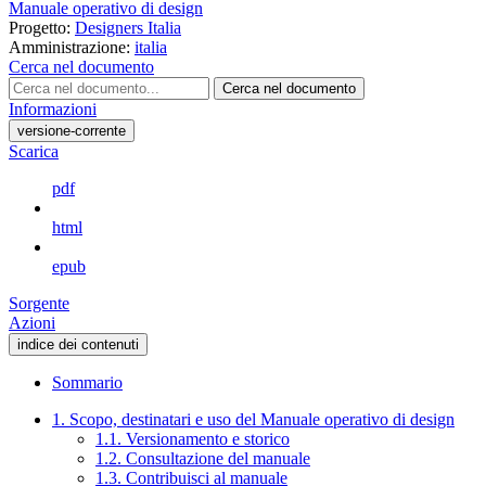
Manuale operativo di design
Progetto:
Designers Italia
Amministrazione:
italia
Cerca nel documento
Cerca nel documento
Informazioni
versione-corrente
Scarica
pdf
html
epub
Sorgente
Azioni
indice dei contenuti
Sommario
1. Scopo, destinatari e uso del Manuale operativo di design
1.1. Versionamento e storico
1.2. Consultazione del manuale
1.3. Contribuisci al manuale