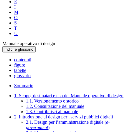
E
I
M
O
S
T
U
Manuale operativo di design
indici e glossario
contenuti
figure
tabelle
glossario
Sommario
1. Scopo, destinatari e uso del Manuale operativo di design
1.1. Versionamento e storico
1.2. Consultazione del manuale
1.3. Contribuisci al manuale
2. Introduzione al design per i servizi pubblici digitali
2.1. Design per l’amministrazione digitale (
e-
government
)