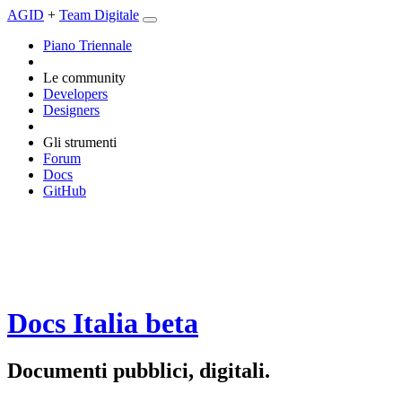
AGID
+
Team Digitale
Piano Triennale
Le community
Developers
Designers
Gli strumenti
Forum
Docs
GitHub
Docs Italia
beta
Documenti pubblici, digitali.