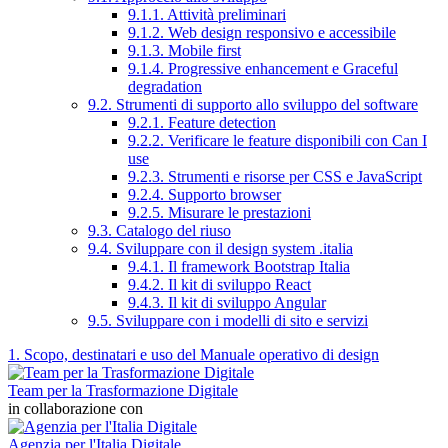
9.1.1. Attività preliminari
9.1.2. Web design responsivo e accessibile
9.1.3. Mobile first
9.1.4. Progressive enhancement e Graceful
degradation
9.2. Strumenti di supporto allo sviluppo del software
9.2.1. Feature detection
9.2.2. Verificare le feature disponibili con Can I
use
9.2.3. Strumenti e risorse per CSS e JavaScript
9.2.4. Supporto browser
9.2.5. Misurare le prestazioni
9.3. Catalogo del riuso
9.4. Sviluppare con il design system .italia
9.4.1. Il framework Bootstrap Italia
9.4.2. Il kit di sviluppo React
9.4.3. Il kit di sviluppo Angular
9.5. Sviluppare con i modelli di sito e servizi
1. Scopo, destinatari e uso del Manuale operativo di design
Team per la Trasformazione Digitale
in collaborazione con
Agenzia per l'Italia Digitale