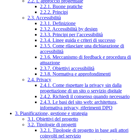
2.2. L’approccio progettuale
2.2.1. Buone pratiche
2.2.2. Principi
2.3. Accessibilità
2.3.1. Definizione
2.3.2. Accessibilità by design
2.3.3. Principi per l’accessibilità
2.3.4. Linee guida e criteri di successo
2.3.5. Come rilasciare una dichiarazione di
accessibilità
2.3.6. Meccanismo di feedback e procedura di
attuazione
2.3.7. Obiettivi accessibilità
2.3.8. Normativa e approfondimenti
2.4. Privacy
2.4.1. Come rispettare la privacy sin dalla
progettazione di un sito o servizio digitale
2.4.2. Richiedi il consenso quando necessario
2.4.3. Le basi del sito web: architettura,
informativa privacy, riferimenti DPO
3. Pianificazione, gestione e strategia
3.1. Obiettivi del progetto
3.2. Tipologie di progetti
3.2.1. Tipologie di progetto in base agli attori
coinvolti nel servizio