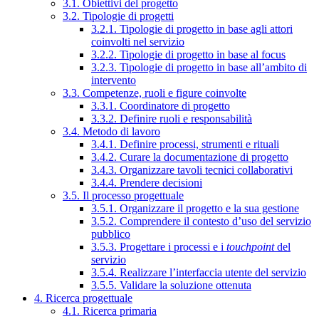
3.1. Obiettivi del progetto
3.2. Tipologie di progetti
3.2.1. Tipologie di progetto in base agli attori
coinvolti nel servizio
3.2.2. Tipologie di progetto in base al focus
3.2.3. Tipologie di progetto in base all’ambito di
intervento
3.3. Competenze, ruoli e figure coinvolte
3.3.1. Coordinatore di progetto
3.3.2. Definire ruoli e responsabilità
3.4. Metodo di lavoro
3.4.1. Definire processi, strumenti e rituali
3.4.2. Curare la documentazione di progetto
3.4.3. Organizzare tavoli tecnici collaborativi
3.4.4. Prendere decisioni
3.5. Il processo progettuale
3.5.1. Organizzare il progetto e la sua gestione
3.5.2. Comprendere il contesto d’uso del servizio
pubblico
3.5.3. Progettare i processi e i
touchpoint
del
servizio
3.5.4. Realizzare l’interfaccia utente del servizio
3.5.5. Validare la soluzione ottenuta
4. Ricerca progettuale
4.1. Ricerca primaria