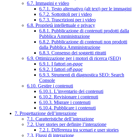
6.7. Immagini e video
6.7.1. Testo alternativo (alt text) per le immagini
6.7.2. Sottotitoli per i video
6.7.3. Trascrizioni per i video
6.8. Proprietà intellettuale e privacy
6.8.1. Pubblicazione di contenuti prodotti dalla
Pubblica Amministrazione
6.8.2. Pubblicazione di contenuti non prodotti
dalla Pubblica Amministrazione
6.8.3. Consenso dei soggetti ritratti
6.9. Ottimizzazione per i motori di ricerca (SEO)
6.9.1. I fattori
on-page
6.9.2. I fattori
off-page
6.9.3. Strumenti di diagnostica SEO: Search
Console
6.10. Gestire i contenuti
6.10.1. L’inventario dei contenuti
6.10.2. Revisionare i contenuti
6.10.3. Migrare i contenuti
6.10.4. Pubblicare i contenuti
7. Progettazione dell’interazione
7.1. Caratteristiche dell’interazione
7.2. User stories per definire l’interazione
7.2.1. Differenza tra scenari e user stories
7.3. Flussi di interazione