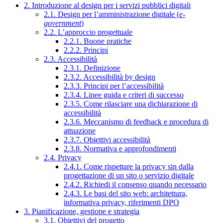
2. Introduzione al design per i servizi pubblici digitali
2.1. Design per l’amministrazione digitale (
e-
government
)
2.2. L’approccio progettuale
2.2.1. Buone pratiche
2.2.2. Principi
2.3. Accessibilità
2.3.1. Definizione
2.3.2. Accessibilità by design
2.3.3. Principi per l’accessibilità
2.3.4. Linee guida e criteri di successo
2.3.5. Come rilasciare una dichiarazione di
accessibilità
2.3.6. Meccanismo di feedback e procedura di
attuazione
2.3.7. Obiettivi accessibilità
2.3.8. Normativa e approfondimenti
2.4. Privacy
2.4.1. Come rispettare la privacy sin dalla
progettazione di un sito o servizio digitale
2.4.2. Richiedi il consenso quando necessario
2.4.3. Le basi del sito web: architettura,
informativa privacy, riferimenti DPO
3. Pianificazione, gestione e strategia
3.1. Obiettivi del progetto