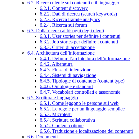
6.2. Ricerca utente sui contenuti e il linguaggio
6.2.1. Content discovery
6.2.2. Dati di ricerca (search keywords)
6.2.3. Ricerca tramite analytics
6.2.4. Ricerca sui forum
6.3. Dalla ricerca ai bisogni degli utenti
6.3.1. User stories per definire i contenuti
6.3.2. Job stories per definire i contenuti
6.3.3. Criteri di accettazione
6.4. Architettura dell’informazione
6.4.1. Definire l’architettura dell’informazione
6.4.2. Alberatura
6.4.3. Flussi di interazione
6.4.4. Sistemi di navigazione
6.4.5. Tipologie di contenuto (content type)
6.4.6. Ontologie e standard
6.4.7. Vocabolari controllati e tassonomie
6.5. Scrittura e linguaggio
6.5.1. Come leggono le persone sul web
6.5.2. Le regole per un linguaggio semplice
6.5.3. Microtesti
6.5.4. Scrittura collaborativa
6.5.5. Content critique
6.5.6. Traduzione e localizzazione dei contenuti
6.6. Documenti