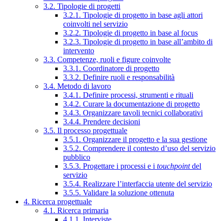
3.2. Tipologie di progetti
3.2.1. Tipologie di progetto in base agli attori
coinvolti nel servizio
3.2.2. Tipologie di progetto in base al focus
3.2.3. Tipologie di progetto in base all’ambito di
intervento
3.3. Competenze, ruoli e figure coinvolte
3.3.1. Coordinatore di progetto
3.3.2. Definire ruoli e responsabilità
3.4. Metodo di lavoro
3.4.1. Definire processi, strumenti e rituali
3.4.2. Curare la documentazione di progetto
3.4.3. Organizzare tavoli tecnici collaborativi
3.4.4. Prendere decisioni
3.5. Il processo progettuale
3.5.1. Organizzare il progetto e la sua gestione
3.5.2. Comprendere il contesto d’uso del servizio
pubblico
3.5.3. Progettare i processi e i
touchpoint
del
servizio
3.5.4. Realizzare l’interfaccia utente del servizio
3.5.5. Validare la soluzione ottenuta
4. Ricerca progettuale
4.1. Ricerca primaria
4.1.1. Interviste