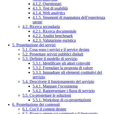
4.1.2. Questionari
4.1.3. Test di usabilità
4.1.4. Web analytics
4.1.5. Strumenti di mappatura dell’esperienza
utente
4.2. Ricerca secondaria
4.2.1. Ricerca documentale
4.2.2. Analisi benchmark
4.2.3. Valutazione euristica
5. Progettazione dei servizi
5.1. Cosa sono i servizi e il service design
5.2. Progettare servizi pubblici digitali
5.3. Definire il modello di servizio
5.3.1. Identificare gli attori coinvolti
5.3.2. Formulare la proposta di valore
5.3.3. Inquadrare gli elementi costitutivi del
servizio
5.4. Descrivere il funzionamento del servizio
5.4.1. Mappare l’ecosistema
5.4.2. Rappresentare i flussi di servizio
5.5. Co-progettare le soluzioni
5.5.1. Workshop di co-progettazione
6. Progettazione dei contenuti
6.1. Cos’è il content design
6.2. Ricerca utente sui contenuti e il linguaggio