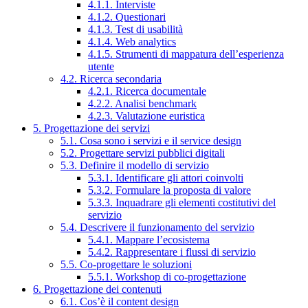
4.1.1. Interviste
4.1.2. Questionari
4.1.3. Test di usabilità
4.1.4. Web analytics
4.1.5. Strumenti di mappatura dell’esperienza
utente
4.2. Ricerca secondaria
4.2.1. Ricerca documentale
4.2.2. Analisi benchmark
4.2.3. Valutazione euristica
5. Progettazione dei servizi
5.1. Cosa sono i servizi e il service design
5.2. Progettare servizi pubblici digitali
5.3. Definire il modello di servizio
5.3.1. Identificare gli attori coinvolti
5.3.2. Formulare la proposta di valore
5.3.3. Inquadrare gli elementi costitutivi del
servizio
5.4. Descrivere il funzionamento del servizio
5.4.1. Mappare l’ecosistema
5.4.2. Rappresentare i flussi di servizio
5.5. Co-progettare le soluzioni
5.5.1. Workshop di co-progettazione
6. Progettazione dei contenuti
6.1. Cos’è il content design