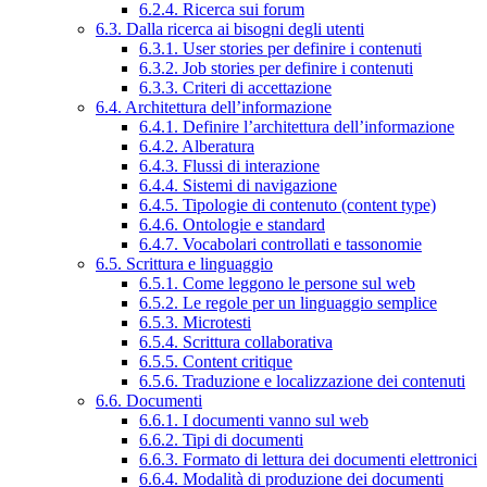
6.2.4. Ricerca sui forum
6.3. Dalla ricerca ai bisogni degli utenti
6.3.1. User stories per definire i contenuti
6.3.2. Job stories per definire i contenuti
6.3.3. Criteri di accettazione
6.4. Architettura dell’informazione
6.4.1. Definire l’architettura dell’informazione
6.4.2. Alberatura
6.4.3. Flussi di interazione
6.4.4. Sistemi di navigazione
6.4.5. Tipologie di contenuto (content type)
6.4.6. Ontologie e standard
6.4.7. Vocabolari controllati e tassonomie
6.5. Scrittura e linguaggio
6.5.1. Come leggono le persone sul web
6.5.2. Le regole per un linguaggio semplice
6.5.3. Microtesti
6.5.4. Scrittura collaborativa
6.5.5. Content critique
6.5.6. Traduzione e localizzazione dei contenuti
6.6. Documenti
6.6.1. I documenti vanno sul web
6.6.2. Tipi di documenti
6.6.3. Formato di lettura dei documenti elettronici
6.6.4. Modalità di produzione dei documenti