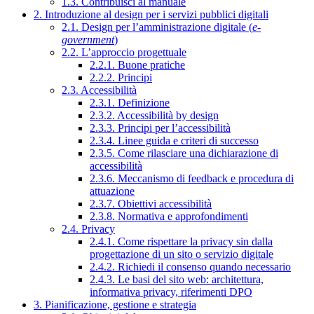
1.3. Contribuisci al manuale
2. Introduzione al design per i servizi pubblici digitali
2.1. Design per l’amministrazione digitale (
e-
government
)
2.2. L’approccio progettuale
2.2.1. Buone pratiche
2.2.2. Principi
2.3. Accessibilità
2.3.1. Definizione
2.3.2. Accessibilità by design
2.3.3. Principi per l’accessibilità
2.3.4. Linee guida e criteri di successo
2.3.5. Come rilasciare una dichiarazione di
accessibilità
2.3.6. Meccanismo di feedback e procedura di
attuazione
2.3.7. Obiettivi accessibilità
2.3.8. Normativa e approfondimenti
2.4. Privacy
2.4.1. Come rispettare la privacy sin dalla
progettazione di un sito o servizio digitale
2.4.2. Richiedi il consenso quando necessario
2.4.3. Le basi del sito web: architettura,
informativa privacy, riferimenti DPO
3. Pianificazione, gestione e strategia