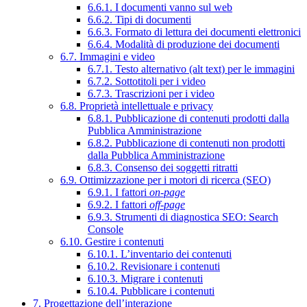
6.6.1. I documenti vanno sul web
6.6.2. Tipi di documenti
6.6.3. Formato di lettura dei documenti elettronici
6.6.4. Modalità di produzione dei documenti
6.7. Immagini e video
6.7.1. Testo alternativo (alt text) per le immagini
6.7.2. Sottotitoli per i video
6.7.3. Trascrizioni per i video
6.8. Proprietà intellettuale e privacy
6.8.1. Pubblicazione di contenuti prodotti dalla
Pubblica Amministrazione
6.8.2. Pubblicazione di contenuti non prodotti
dalla Pubblica Amministrazione
6.8.3. Consenso dei soggetti ritratti
6.9. Ottimizzazione per i motori di ricerca (SEO)
6.9.1. I fattori
on-page
6.9.2. I fattori
off-page
6.9.3. Strumenti di diagnostica SEO: Search
Console
6.10. Gestire i contenuti
6.10.1. L’inventario dei contenuti
6.10.2. Revisionare i contenuti
6.10.3. Migrare i contenuti
6.10.4. Pubblicare i contenuti
7. Progettazione dell’interazione