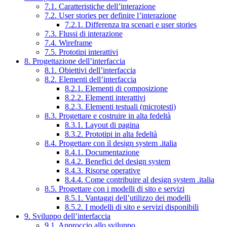
7.1. Caratteristiche dell’interazione
7.2. User stories per definire l’interazione
7.2.1. Differenza tra scenari e user stories
7.3. Flussi di interazione
7.4. Wireframe
7.5. Prototipi interattivi
8. Progettazione dell’interfaccia
8.1. Obiettivi dell’interfaccia
8.2. Elementi dell’interfaccia
8.2.1. Elementi di composizione
8.2.2. Elementi interattivi
8.2.3. Elementi testuali (microtesti)
8.3. Progettare e costruire in alta fedeltà
8.3.1. Layout di pagina
8.3.2. Prototipi in alta fedeltà
8.4. Progettare con il design system .italia
8.4.1. Documentazione
8.4.2. Benefici del design system
8.4.3. Risorse operative
8.4.4. Come contribuire al design system .italia
8.5. Progettare con i modelli di sito e servizi
8.5.1. Vantaggi dell’utilizzo dei modelli
8.5.2. I modelli di sito e servizi disponibili
9. Sviluppo dell’interfaccia
9.1. Approccio allo sviluppo