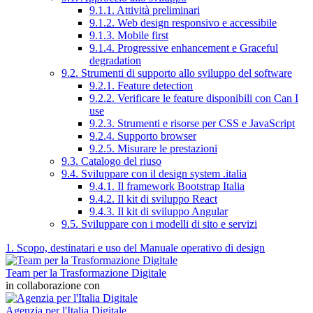
9.1.1. Attività preliminari
9.1.2. Web design responsivo e accessibile
9.1.3. Mobile first
9.1.4. Progressive enhancement e Graceful
degradation
9.2. Strumenti di supporto allo sviluppo del software
9.2.1. Feature detection
9.2.2. Verificare le feature disponibili con Can I
use
9.2.3. Strumenti e risorse per CSS e JavaScript
9.2.4. Supporto browser
9.2.5. Misurare le prestazioni
9.3. Catalogo del riuso
9.4. Sviluppare con il design system .italia
9.4.1. Il framework Bootstrap Italia
9.4.2. Il kit di sviluppo React
9.4.3. Il kit di sviluppo Angular
9.5. Sviluppare con i modelli di sito e servizi
1. Scopo, destinatari e uso del Manuale operativo di design
Team per la Trasformazione Digitale
in collaborazione con
Agenzia per l'Italia Digitale