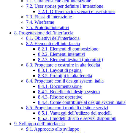
7.1. Caratteristiche dell’interazione
7.2. User stories per definire l’interazione
7.2.1. Differenza tra scenari e user stories
7.3. Flussi di interazione
7.4. Wireframe
7.5. Prototipi interattivi
8. Progettazione dell’interfaccia
8.1. Obiettivi dell’interfaccia
8.2. Elementi dell’interfaccia
8.2.1. Elementi di composizione
8.2.2. Elementi interattivi
8.2.3. Elementi testuali (microtesti)
8.3. Progettare e costruire in alta fedeltà
8.3.1. Layout di pagina
8.3.2. Prototipi in alta fedeltà
8.4. Progettare con il design system .italia
8.4.1. Documentazione
8.4.2. Benefici del design system
8.4.3. Risorse operative
8.4.4. Come contribuire al design system .italia
8.5. Progettare con i modelli di sito e servizi
8.5.1. Vantaggi dell’utilizzo dei modelli
8.5.2. I modelli di sito e servizi disponibili
9. Sviluppo dell’interfaccia
9.1. Approccio allo sviluppo