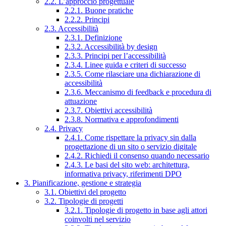
2.2. L’approccio progettuale
2.2.1. Buone pratiche
2.2.2. Principi
2.3. Accessibilità
2.3.1. Definizione
2.3.2. Accessibilità by design
2.3.3. Principi per l’accessibilità
2.3.4. Linee guida e criteri di successo
2.3.5. Come rilasciare una dichiarazione di
accessibilità
2.3.6. Meccanismo di feedback e procedura di
attuazione
2.3.7. Obiettivi accessibilità
2.3.8. Normativa e approfondimenti
2.4. Privacy
2.4.1. Come rispettare la privacy sin dalla
progettazione di un sito o servizio digitale
2.4.2. Richiedi il consenso quando necessario
2.4.3. Le basi del sito web: architettura,
informativa privacy, riferimenti DPO
3. Pianificazione, gestione e strategia
3.1. Obiettivi del progetto
3.2. Tipologie di progetti
3.2.1. Tipologie di progetto in base agli attori
coinvolti nel servizio