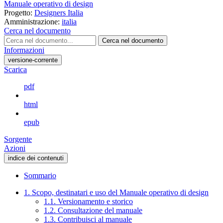
Manuale operativo di design
Progetto:
Designers Italia
Amministrazione:
italia
Cerca nel documento
Cerca nel documento
Informazioni
versione-corrente
Scarica
pdf
html
epub
Sorgente
Azioni
indice dei contenuti
Sommario
1. Scopo, destinatari e uso del Manuale operativo di design
1.1. Versionamento e storico
1.2. Consultazione del manuale
1.3. Contribuisci al manuale