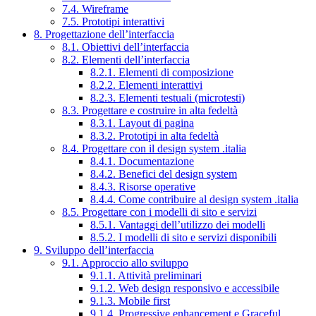
7.4. Wireframe
7.5. Prototipi interattivi
8. Progettazione dell’interfaccia
8.1. Obiettivi dell’interfaccia
8.2. Elementi dell’interfaccia
8.2.1. Elementi di composizione
8.2.2. Elementi interattivi
8.2.3. Elementi testuali (microtesti)
8.3. Progettare e costruire in alta fedeltà
8.3.1. Layout di pagina
8.3.2. Prototipi in alta fedeltà
8.4. Progettare con il design system .italia
8.4.1. Documentazione
8.4.2. Benefici del design system
8.4.3. Risorse operative
8.4.4. Come contribuire al design system .italia
8.5. Progettare con i modelli di sito e servizi
8.5.1. Vantaggi dell’utilizzo dei modelli
8.5.2. I modelli di sito e servizi disponibili
9. Sviluppo dell’interfaccia
9.1. Approccio allo sviluppo
9.1.1. Attività preliminari
9.1.2. Web design responsivo e accessibile
9.1.3. Mobile first
9.1.4. Progressive enhancement e Graceful