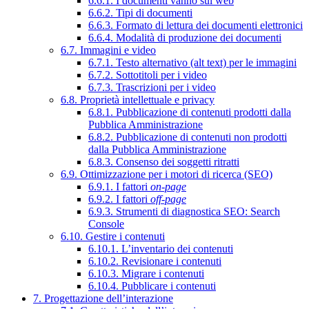
6.6.1. I documenti vanno sul web
6.6.2. Tipi di documenti
6.6.3. Formato di lettura dei documenti elettronici
6.6.4. Modalità di produzione dei documenti
6.7. Immagini e video
6.7.1. Testo alternativo (alt text) per le immagini
6.7.2. Sottotitoli per i video
6.7.3. Trascrizioni per i video
6.8. Proprietà intellettuale e privacy
6.8.1. Pubblicazione di contenuti prodotti dalla
Pubblica Amministrazione
6.8.2. Pubblicazione di contenuti non prodotti
dalla Pubblica Amministrazione
6.8.3. Consenso dei soggetti ritratti
6.9. Ottimizzazione per i motori di ricerca (SEO)
6.9.1. I fattori
on-page
6.9.2. I fattori
off-page
6.9.3. Strumenti di diagnostica SEO: Search
Console
6.10. Gestire i contenuti
6.10.1. L’inventario dei contenuti
6.10.2. Revisionare i contenuti
6.10.3. Migrare i contenuti
6.10.4. Pubblicare i contenuti
7. Progettazione dell’interazione