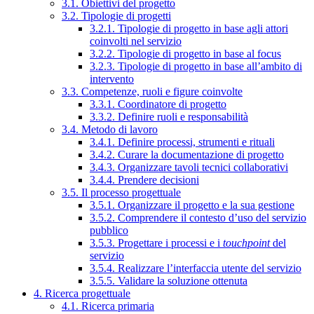
3.1. Obiettivi del progetto
3.2. Tipologie di progetti
3.2.1. Tipologie di progetto in base agli attori
coinvolti nel servizio
3.2.2. Tipologie di progetto in base al focus
3.2.3. Tipologie di progetto in base all’ambito di
intervento
3.3. Competenze, ruoli e figure coinvolte
3.3.1. Coordinatore di progetto
3.3.2. Definire ruoli e responsabilità
3.4. Metodo di lavoro
3.4.1. Definire processi, strumenti e rituali
3.4.2. Curare la documentazione di progetto
3.4.3. Organizzare tavoli tecnici collaborativi
3.4.4. Prendere decisioni
3.5. Il processo progettuale
3.5.1. Organizzare il progetto e la sua gestione
3.5.2. Comprendere il contesto d’uso del servizio
pubblico
3.5.3. Progettare i processi e i
touchpoint
del
servizio
3.5.4. Realizzare l’interfaccia utente del servizio
3.5.5. Validare la soluzione ottenuta
4. Ricerca progettuale
4.1. Ricerca primaria