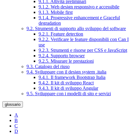
9.1.1. Attività preliminari
9.1.2. Web design responsivo e accessibile
9.1.3. Mobile first
9.1.4. Progressive enhancement e Graceful
degradation
9.2. Strumenti di supporto allo sviluppo del software
9.2.1. Feature detection
9.2.2. Verificare le feature disponibili con Can I
use
9.2.3. Strumenti e risorse per CSS e JavaScript
9.2.4. Supporto browser
9.2.5. Misurare le prestazioni
9.3. Catalogo del riuso
9.4. Sviluppare con il design system .italia
9.4.1. Il framework Bootstrap Italia
9.4.2. Il kit di sviluppo React
9.4.3. Il kit di sviluppo Angular
9.5. Sviluppare con i modelli di sito e servizi
glossario
A
B
C
D