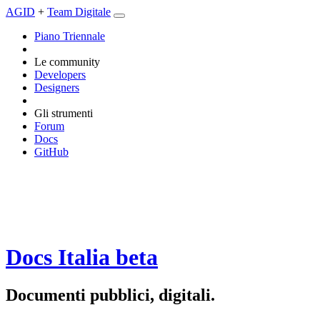
AGID
+
Team Digitale
Piano Triennale
Le community
Developers
Designers
Gli strumenti
Forum
Docs
GitHub
Docs Italia
beta
Documenti pubblici, digitali.