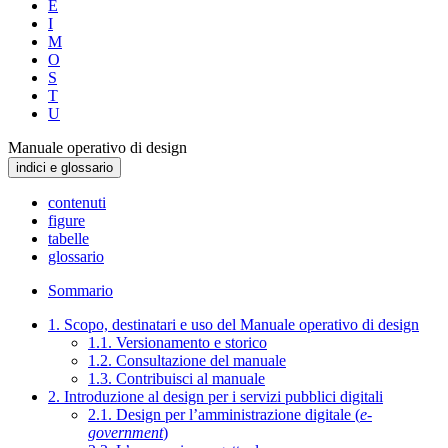
E
I
M
O
S
T
U
Manuale operativo di design
indici e glossario
contenuti
figure
tabelle
glossario
Sommario
1. Scopo, destinatari e uso del Manuale operativo di design
1.1. Versionamento e storico
1.2. Consultazione del manuale
1.3. Contribuisci al manuale
2. Introduzione al design per i servizi pubblici digitali
2.1. Design per l’amministrazione digitale (
e-
government
)