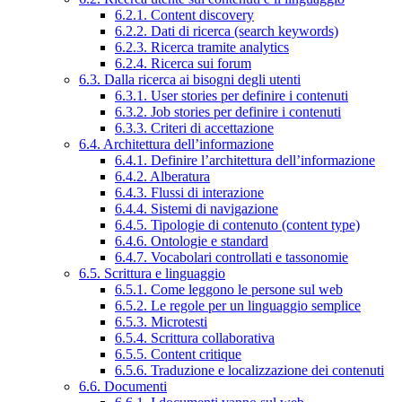
6.2.1. Content discovery
6.2.2. Dati di ricerca (search keywords)
6.2.3. Ricerca tramite analytics
6.2.4. Ricerca sui forum
6.3. Dalla ricerca ai bisogni degli utenti
6.3.1. User stories per definire i contenuti
6.3.2. Job stories per definire i contenuti
6.3.3. Criteri di accettazione
6.4. Architettura dell’informazione
6.4.1. Definire l’architettura dell’informazione
6.4.2. Alberatura
6.4.3. Flussi di interazione
6.4.4. Sistemi di navigazione
6.4.5. Tipologie di contenuto (content type)
6.4.6. Ontologie e standard
6.4.7. Vocabolari controllati e tassonomie
6.5. Scrittura e linguaggio
6.5.1. Come leggono le persone sul web
6.5.2. Le regole per un linguaggio semplice
6.5.3. Microtesti
6.5.4. Scrittura collaborativa
6.5.5. Content critique
6.5.6. Traduzione e localizzazione dei contenuti
6.6. Documenti