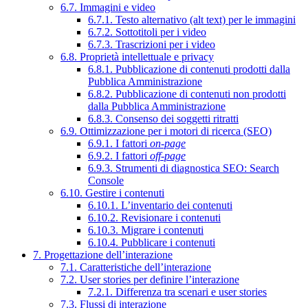
6.7. Immagini e video
6.7.1. Testo alternativo (alt text) per le immagini
6.7.2. Sottotitoli per i video
6.7.3. Trascrizioni per i video
6.8. Proprietà intellettuale e privacy
6.8.1. Pubblicazione di contenuti prodotti dalla
Pubblica Amministrazione
6.8.2. Pubblicazione di contenuti non prodotti
dalla Pubblica Amministrazione
6.8.3. Consenso dei soggetti ritratti
6.9. Ottimizzazione per i motori di ricerca (SEO)
6.9.1. I fattori
on-page
6.9.2. I fattori
off-page
6.9.3. Strumenti di diagnostica SEO: Search
Console
6.10. Gestire i contenuti
6.10.1. L’inventario dei contenuti
6.10.2. Revisionare i contenuti
6.10.3. Migrare i contenuti
6.10.4. Pubblicare i contenuti
7. Progettazione dell’interazione
7.1. Caratteristiche dell’interazione
7.2. User stories per definire l’interazione
7.2.1. Differenza tra scenari e user stories
7.3. Flussi di interazione