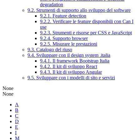
degradation
9.2. Strumenti di supporto allo sviluppo del software
9.2.1. Feature detection
9.2.2. Verificare le feature disponibili con Can I
use
9.2.3. Strumenti e risorse per CSS e JavaScript
9.2.4. Supporto browser
9.2.5. Misurare le prestazioni
9.3. Catalogo del riuso
9.4. Sviluppare con il design system .italia
9.4.1. Il framework Bootstrap Italia
9.4.2. Il kit di sviluppo React
9.4.3. Il kit di sviluppo Angular
9.5. Sviluppare con i modelli di sito e servizi
None
None
A
B
C
D
E
I
M