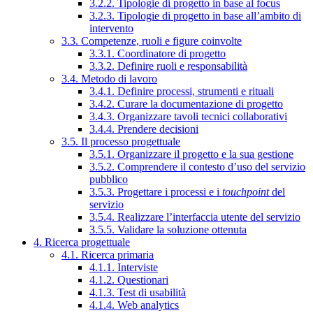
3.2.2. Tipologie di progetto in base al focus
3.2.3. Tipologie di progetto in base all’ambito di
intervento
3.3. Competenze, ruoli e figure coinvolte
3.3.1. Coordinatore di progetto
3.3.2. Definire ruoli e responsabilità
3.4. Metodo di lavoro
3.4.1. Definire processi, strumenti e rituali
3.4.2. Curare la documentazione di progetto
3.4.3. Organizzare tavoli tecnici collaborativi
3.4.4. Prendere decisioni
3.5. Il processo progettuale
3.5.1. Organizzare il progetto e la sua gestione
3.5.2. Comprendere il contesto d’uso del servizio
pubblico
3.5.3. Progettare i processi e i
touchpoint
del
servizio
3.5.4. Realizzare l’interfaccia utente del servizio
3.5.5. Validare la soluzione ottenuta
4. Ricerca progettuale
4.1. Ricerca primaria
4.1.1. Interviste
4.1.2. Questionari
4.1.3. Test di usabilità
4.1.4. Web analytics