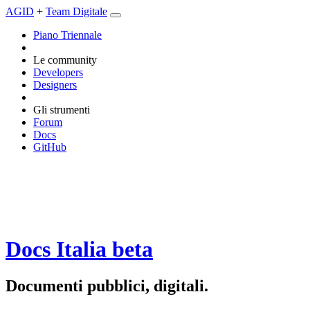
AGID
+
Team Digitale
Piano Triennale
Le community
Developers
Designers
Gli strumenti
Forum
Docs
GitHub
Docs Italia
beta
Documenti pubblici, digitali.