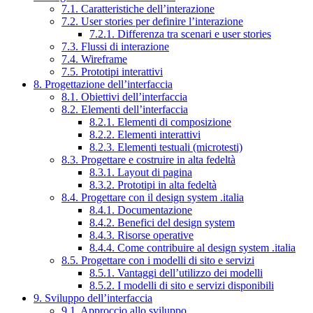
7.1. Caratteristiche dell’interazione
7.2. User stories per definire l’interazione
7.2.1. Differenza tra scenari e user stories
7.3. Flussi di interazione
7.4. Wireframe
7.5. Prototipi interattivi
8. Progettazione dell’interfaccia
8.1. Obiettivi dell’interfaccia
8.2. Elementi dell’interfaccia
8.2.1. Elementi di composizione
8.2.2. Elementi interattivi
8.2.3. Elementi testuali (microtesti)
8.3. Progettare e costruire in alta fedeltà
8.3.1. Layout di pagina
8.3.2. Prototipi in alta fedeltà
8.4. Progettare con il design system .italia
8.4.1. Documentazione
8.4.2. Benefici del design system
8.4.3. Risorse operative
8.4.4. Come contribuire al design system .italia
8.5. Progettare con i modelli di sito e servizi
8.5.1. Vantaggi dell’utilizzo dei modelli
8.5.2. I modelli di sito e servizi disponibili
9. Sviluppo dell’interfaccia
9.1. Approccio allo sviluppo