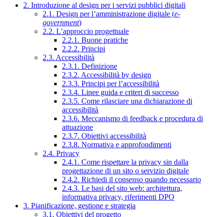
2. Introduzione al design per i servizi pubblici digitali
2.1. Design per l’amministrazione digitale (
e-
government
)
2.2. L’approccio progettuale
2.2.1. Buone pratiche
2.2.2. Principi
2.3. Accessibilità
2.3.1. Definizione
2.3.2. Accessibilità by design
2.3.3. Principi per l’accessibilità
2.3.4. Linee guida e criteri di successo
2.3.5. Come rilasciare una dichiarazione di
accessibilità
2.3.6. Meccanismo di feedback e procedura di
attuazione
2.3.7. Obiettivi accessibilità
2.3.8. Normativa e approfondimenti
2.4. Privacy
2.4.1. Come rispettare la privacy sin dalla
progettazione di un sito o servizio digitale
2.4.2. Richiedi il consenso quando necessario
2.4.3. Le basi del sito web: architettura,
informativa privacy, riferimenti DPO
3. Pianificazione, gestione e strategia
3.1. Obiettivi del progetto