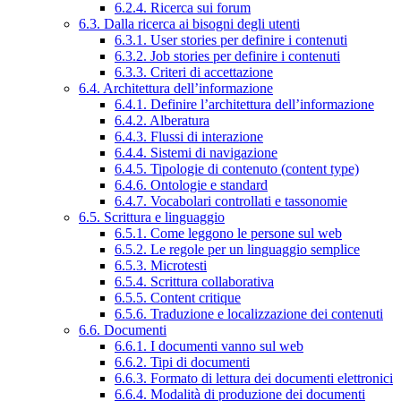
6.2.4. Ricerca sui forum
6.3. Dalla ricerca ai bisogni degli utenti
6.3.1. User stories per definire i contenuti
6.3.2. Job stories per definire i contenuti
6.3.3. Criteri di accettazione
6.4. Architettura dell’informazione
6.4.1. Definire l’architettura dell’informazione
6.4.2. Alberatura
6.4.3. Flussi di interazione
6.4.4. Sistemi di navigazione
6.4.5. Tipologie di contenuto (content type)
6.4.6. Ontologie e standard
6.4.7. Vocabolari controllati e tassonomie
6.5. Scrittura e linguaggio
6.5.1. Come leggono le persone sul web
6.5.2. Le regole per un linguaggio semplice
6.5.3. Microtesti
6.5.4. Scrittura collaborativa
6.5.5. Content critique
6.5.6. Traduzione e localizzazione dei contenuti
6.6. Documenti
6.6.1. I documenti vanno sul web
6.6.2. Tipi di documenti
6.6.3. Formato di lettura dei documenti elettronici
6.6.4. Modalità di produzione dei documenti