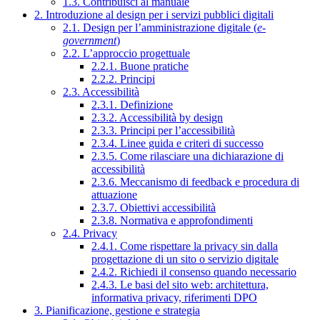
1.3. Contribuisci al manuale
2. Introduzione al design per i servizi pubblici digitali
2.1. Design per l’amministrazione digitale (
e-
government
)
2.2. L’approccio progettuale
2.2.1. Buone pratiche
2.2.2. Principi
2.3. Accessibilità
2.3.1. Definizione
2.3.2. Accessibilità by design
2.3.3. Principi per l’accessibilità
2.3.4. Linee guida e criteri di successo
2.3.5. Come rilasciare una dichiarazione di
accessibilità
2.3.6. Meccanismo di feedback e procedura di
attuazione
2.3.7. Obiettivi accessibilità
2.3.8. Normativa e approfondimenti
2.4. Privacy
2.4.1. Come rispettare la privacy sin dalla
progettazione di un sito o servizio digitale
2.4.2. Richiedi il consenso quando necessario
2.4.3. Le basi del sito web: architettura,
informativa privacy, riferimenti DPO
3. Pianificazione, gestione e strategia