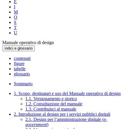
E
I
M
O
S
T
U
Manuale operativo di design
indici e glossario
contenuti
figure
tabelle
glossario
Sommario
1. Scopo, destinatari e uso del Manuale operativo di design
1.1. Versionamento e storico
1.2. Consultazione del manuale
1.3. Contribuisci al manuale
2. Introduzione al design per i servizi pubblici digitali
2.1. Design per l’amministrazione digitale (
e-
government
)