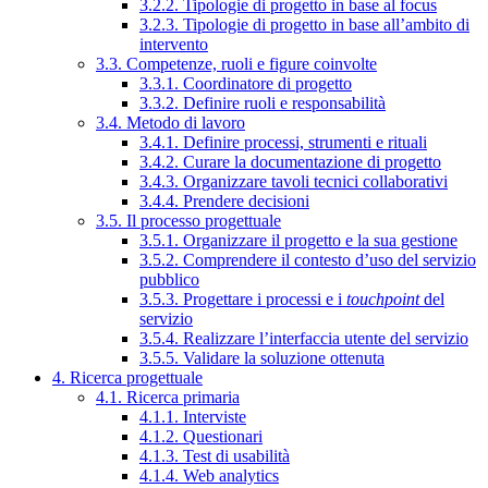
3.2.2. Tipologie di progetto in base al focus
3.2.3. Tipologie di progetto in base all’ambito di
intervento
3.3. Competenze, ruoli e figure coinvolte
3.3.1. Coordinatore di progetto
3.3.2. Definire ruoli e responsabilità
3.4. Metodo di lavoro
3.4.1. Definire processi, strumenti e rituali
3.4.2. Curare la documentazione di progetto
3.4.3. Organizzare tavoli tecnici collaborativi
3.4.4. Prendere decisioni
3.5. Il processo progettuale
3.5.1. Organizzare il progetto e la sua gestione
3.5.2. Comprendere il contesto d’uso del servizio
pubblico
3.5.3. Progettare i processi e i
touchpoint
del
servizio
3.5.4. Realizzare l’interfaccia utente del servizio
3.5.5. Validare la soluzione ottenuta
4. Ricerca progettuale
4.1. Ricerca primaria
4.1.1. Interviste
4.1.2. Questionari
4.1.3. Test di usabilità
4.1.4. Web analytics