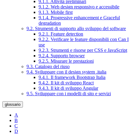
9.1.1. Attività preliminari
9.1.2. Web design responsivo e accessibile
9.1.3. Mobile first
9.1.4. Progressive enhancement e Graceful
degradation
9.2. Strumenti di supporto allo sviluppo del software
9.2.1. Feature detection
9.2.2. Verificare le feature disponibili con Can I
use
9.2.3. Strumenti e risorse per CSS e JavaScript
9.2.4. Supporto browser
9.2.5. Misurare le prestazioni
9.3. Catalogo del riuso
9.4. Sviluppare con il design system .italia
9.4.1. Il framework Bootstrap Italia
9.4.2. Il kit di sviluppo React
9.4.3. Il kit di sviluppo Angular
9.5. Sviluppare con i modelli di sito e servizi
glossario
A
B
C
D