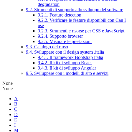
degradation
9.2. Strumenti di supporto allo sviluppo del software
9.2.1. Feature detection
9.2.2. Verificare le feature disponibili con Can I
use
9.2.3. Strumenti e risorse per CSS e JavaScript
9.2.4. Supporto browser
9.2.5. Misurare le prestazioni
9.3. Catalogo del riuso
9.4. Sviluppare con il design system .italia
9.4.1. Il framework Bootstrap Italia
9.4.2. Il kit di sviluppo React
9.4.3. Il kit di sviluppo Angular
9.5. Sviluppare con i modelli di sito e servizi
None
None
A
B
C
D
E
I
M