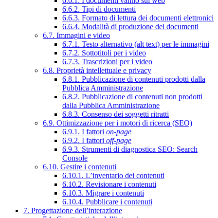
6.6.1. I documenti vanno sul web
6.6.2. Tipi di documenti
6.6.3. Formato di lettura dei documenti elettronici
6.6.4. Modalità di produzione dei documenti
6.7. Immagini e video
6.7.1. Testo alternativo (alt text) per le immagini
6.7.2. Sottotitoli per i video
6.7.3. Trascrizioni per i video
6.8. Proprietà intellettuale e privacy
6.8.1. Pubblicazione di contenuti prodotti dalla
Pubblica Amministrazione
6.8.2. Pubblicazione di contenuti non prodotti
dalla Pubblica Amministrazione
6.8.3. Consenso dei soggetti ritratti
6.9. Ottimizzazione per i motori di ricerca (SEO)
6.9.1. I fattori
on-page
6.9.2. I fattori
off-page
6.9.3. Strumenti di diagnostica SEO: Search
Console
6.10. Gestire i contenuti
6.10.1. L’inventario dei contenuti
6.10.2. Revisionare i contenuti
6.10.3. Migrare i contenuti
6.10.4. Pubblicare i contenuti
7. Progettazione dell’interazione