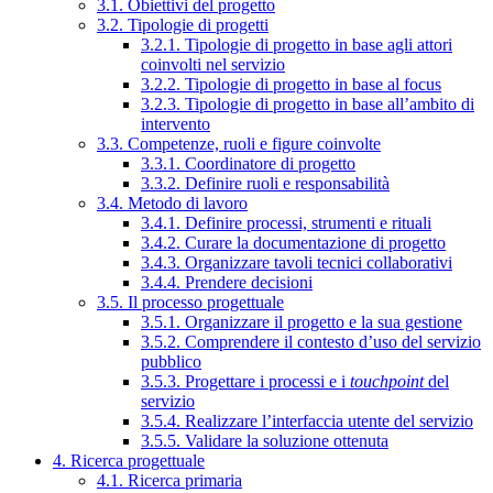
3.1. Obiettivi del progetto
3.2. Tipologie di progetti
3.2.1. Tipologie di progetto in base agli attori
coinvolti nel servizio
3.2.2. Tipologie di progetto in base al focus
3.2.3. Tipologie di progetto in base all’ambito di
intervento
3.3. Competenze, ruoli e figure coinvolte
3.3.1. Coordinatore di progetto
3.3.2. Definire ruoli e responsabilità
3.4. Metodo di lavoro
3.4.1. Definire processi, strumenti e rituali
3.4.2. Curare la documentazione di progetto
3.4.3. Organizzare tavoli tecnici collaborativi
3.4.4. Prendere decisioni
3.5. Il processo progettuale
3.5.1. Organizzare il progetto e la sua gestione
3.5.2. Comprendere il contesto d’uso del servizio
pubblico
3.5.3. Progettare i processi e i
touchpoint
del
servizio
3.5.4. Realizzare l’interfaccia utente del servizio
3.5.5. Validare la soluzione ottenuta
4. Ricerca progettuale
4.1. Ricerca primaria