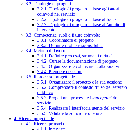
3.2. Tipologie di progetti
3.2.1. Tipologie di progetto in base agli attori
coinvolti nel servizio
3.2.2. Tipologie di progetto in base al focus
3.2.3. Tipologie di progetto in base all’ambito di
intervento
3.3. Competenze, ruoli e figure coinvolte
3.3.1. Coordinatore di progetto
3.3.2. Definire ruoli e responsabilità
3.4. Metodo di lavoro
3.4.1. Definire processi, strumenti e rituali
3.4.2. Curare la documentazione di progetto
3.4.3. Organizzare tavoli tecnici collaborativi
3.4.4. Prendere decisioni
3.5. Il processo progettuale
3.5.1. Organizzare il progetto e la sua gestione
3.5.2. Comprendere il contesto d’uso del servizio
pubblico
3.5.3. Progettare i processi e i
touchpoint
del
servizio
3.5.4. Realizzare l’interfaccia utente del servizio
3.5.5. Validare la soluzione ottenuta
4. Ricerca progettuale
4.1. Ricerca primaria
4.1.1. Interviste