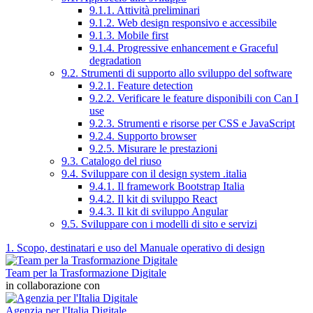
9.1.1. Attività preliminari
9.1.2. Web design responsivo e accessibile
9.1.3. Mobile first
9.1.4. Progressive enhancement e Graceful
degradation
9.2. Strumenti di supporto allo sviluppo del software
9.2.1. Feature detection
9.2.2. Verificare le feature disponibili con Can I
use
9.2.3. Strumenti e risorse per CSS e JavaScript
9.2.4. Supporto browser
9.2.5. Misurare le prestazioni
9.3. Catalogo del riuso
9.4. Sviluppare con il design system .italia
9.4.1. Il framework Bootstrap Italia
9.4.2. Il kit di sviluppo React
9.4.3. Il kit di sviluppo Angular
9.5. Sviluppare con i modelli di sito e servizi
1. Scopo, destinatari e uso del Manuale operativo di design
Team per la Trasformazione Digitale
in collaborazione con
Agenzia per l'Italia Digitale