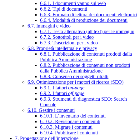
6.6.1. I documenti vanno sul web
6.6.2. Tipi di documenti
6.6.3. Formato di lettura dei documenti elettronici
6.6.4. Modalità di produzione dei documenti
6.7. Immagini e video
6.7.1. Testo alternativo (alt text) per le immagini
6.7.2. Sottotitoli per i video
6.7.3. Trascrizioni per i video
6.8. Proprietà intellettuale e privacy
6.8.1. Pubblicazione di contenuti prodotti dalla
Pubblica Amministrazione
6.8.2. Pubblicazione di contenuti non prodotti
dalla Pubblica Amministrazione
6.8.3. Consenso dei soggetti ritratti
6.9. Ottimizzazione per i motori di ricerca (SEO)
6.9.1. I fattori
on-page
6.9.2. I fattori
off-page
6.9.3. Strumenti di diagnostica SEO: Search
Console
6.10. Gestire i contenuti
6.10.1. L’inventario dei contenuti
6.10.2. Revisionare i contenuti
6.10.3. Migrare i contenuti
6.10.4. Pubblicare i contenuti
7. Progettazione dell’interazione