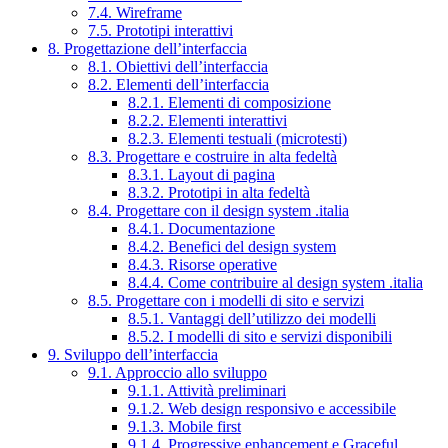
7.4. Wireframe
7.5. Prototipi interattivi
8. Progettazione dell’interfaccia
8.1. Obiettivi dell’interfaccia
8.2. Elementi dell’interfaccia
8.2.1. Elementi di composizione
8.2.2. Elementi interattivi
8.2.3. Elementi testuali (microtesti)
8.3. Progettare e costruire in alta fedeltà
8.3.1. Layout di pagina
8.3.2. Prototipi in alta fedeltà
8.4. Progettare con il design system .italia
8.4.1. Documentazione
8.4.2. Benefici del design system
8.4.3. Risorse operative
8.4.4. Come contribuire al design system .italia
8.5. Progettare con i modelli di sito e servizi
8.5.1. Vantaggi dell’utilizzo dei modelli
8.5.2. I modelli di sito e servizi disponibili
9. Sviluppo dell’interfaccia
9.1. Approccio allo sviluppo
9.1.1. Attività preliminari
9.1.2. Web design responsivo e accessibile
9.1.3. Mobile first
9.1.4. Progressive enhancement e Graceful