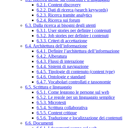
6.2.1. Content discovery
6.2.2. Dati di ricerca (search keywords)
6.2.3. Ricerca tramite analytics
6.2.4. Ricerca sui forum
6.3. Dalla ricerca ai bisogni degli utenti
6.3.1. User stories per definire i contenuti
6.3.2. Job stories per definire i contenuti
6.3.3. Criteri di accettazione
6.4. Architettura dell’informazione
6.4.1. Definire l’architettura dell’informazione
6.4.2. Alberatura
6.4.3. Flussi di interazione
6.4.4. Sistemi di navigazione
6.4.5. Tipologie di contenuto (content type)
6.4.6. Ontologie e standard
6.4.7. Vocabolari controllati e tassonomie
6.5. Scrittura e linguaggio
6.5.1. Come leggono le persone sul web
6.5.2. Le regole per un linguaggio semplice
6.5.3. Microtesti
6.5.4. Scrittura collaborativa
6.5.5. Content critique
6.5.6. Traduzione e localizzazione dei contenuti
6.6. Documenti