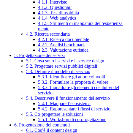
4.1.1. Interviste
4.1.2. Questionari
4.1.3. Test di usabilità
4.1.4. Web analytics
4.1.5. Strumenti di mappatura dell’esperienza
utente
4.2. Ricerca secondaria
4.2.1. Ricerca documentale
4.2.2. Analisi benchmark
4.2.3. Valutazione euristica
5. Progettazione dei servizi
5.1. Cosa sono i servizi e il service design
5.2. Progettare servizi pubblici digitali
5.3. Definire il modello di servizio
5.3.1. Identificare gli attori coinvolti
5.3.2. Formulare la proposta di valore
5.3.3. Inquadrare gli elementi costitutivi del
servizio
5.4. Descrivere il funzionamento del servizio
5.4.1. Mappare l’ecosistema
5.4.2. Rappresentare i flussi di servizio
5.5. Co-progettare le soluzioni
5.5.1. Workshop di co-progettazione
6. Progettazione dei contenuti
6.1. Cos’è il content design