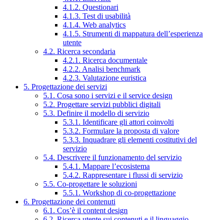
4.1.2. Questionari
4.1.3. Test di usabilità
4.1.4. Web analytics
4.1.5. Strumenti di mappatura dell’esperienza
utente
4.2. Ricerca secondaria
4.2.1. Ricerca documentale
4.2.2. Analisi benchmark
4.2.3. Valutazione euristica
5. Progettazione dei servizi
5.1. Cosa sono i servizi e il service design
5.2. Progettare servizi pubblici digitali
5.3. Definire il modello di servizio
5.3.1. Identificare gli attori coinvolti
5.3.2. Formulare la proposta di valore
5.3.3. Inquadrare gli elementi costitutivi del
servizio
5.4. Descrivere il funzionamento del servizio
5.4.1. Mappare l’ecosistema
5.4.2. Rappresentare i flussi di servizio
5.5. Co-progettare le soluzioni
5.5.1. Workshop di co-progettazione
6. Progettazione dei contenuti
6.1. Cos’è il content design
6.2. Ricerca utente sui contenuti e il linguaggio