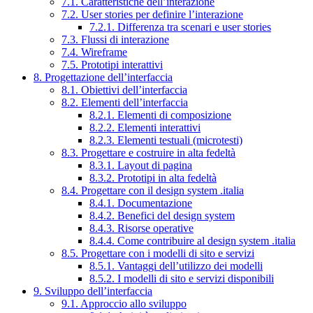
7.1. Caratteristiche dell’interazione
7.2. User stories per definire l’interazione
7.2.1. Differenza tra scenari e user stories
7.3. Flussi di interazione
7.4. Wireframe
7.5. Prototipi interattivi
8. Progettazione dell’interfaccia
8.1. Obiettivi dell’interfaccia
8.2. Elementi dell’interfaccia
8.2.1. Elementi di composizione
8.2.2. Elementi interattivi
8.2.3. Elementi testuali (microtesti)
8.3. Progettare e costruire in alta fedeltà
8.3.1. Layout di pagina
8.3.2. Prototipi in alta fedeltà
8.4. Progettare con il design system .italia
8.4.1. Documentazione
8.4.2. Benefici del design system
8.4.3. Risorse operative
8.4.4. Come contribuire al design system .italia
8.5. Progettare con i modelli di sito e servizi
8.5.1. Vantaggi dell’utilizzo dei modelli
8.5.2. I modelli di sito e servizi disponibili
9. Sviluppo dell’interfaccia
9.1. Approccio allo sviluppo