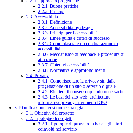
2.2. L’approccio progettuale
2.2.1. Buone pratiche
2.2.2. Principi
2.3. Accessibilità
2.3.1. Definizione
2.3.2. Accessibilità by design
2.3.3. Principi per l’accessibilità
2.3.4. Linee guida e criteri di successo
2.3.5. Come rilasciare una dichiarazione di
accessibilità
2.3.6. Meccanismo di feedback e procedura di
attuazione
2.3.7. Obiettivi accessibilità
2.3.8. Normativa e approfondimenti
2.4. Privacy
2.4.1. Come rispettare la privacy sin dalla
progettazione di un sito o servizio digitale
2.4.2. Richiedi il consenso quando necessario
2.4.3. Le basi del sito web: architettura,
informativa privacy, riferimenti DPO
3. Pianificazione, gestione e strategia
3.1. Obiettivi del progetto
3.2. Tipologie di progetti
3.2.1. Tipologie di progetto in base agli attori
coinvolti nel servizio