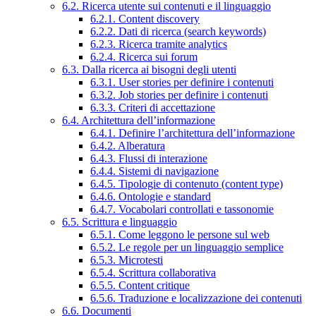
6.2. Ricerca utente sui contenuti e il linguaggio
6.2.1. Content discovery
6.2.2. Dati di ricerca (search keywords)
6.2.3. Ricerca tramite analytics
6.2.4. Ricerca sui forum
6.3. Dalla ricerca ai bisogni degli utenti
6.3.1. User stories per definire i contenuti
6.3.2. Job stories per definire i contenuti
6.3.3. Criteri di accettazione
6.4. Architettura dell’informazione
6.4.1. Definire l’architettura dell’informazione
6.4.2. Alberatura
6.4.3. Flussi di interazione
6.4.4. Sistemi di navigazione
6.4.5. Tipologie di contenuto (content type)
6.4.6. Ontologie e standard
6.4.7. Vocabolari controllati e tassonomie
6.5. Scrittura e linguaggio
6.5.1. Come leggono le persone sul web
6.5.2. Le regole per un linguaggio semplice
6.5.3. Microtesti
6.5.4. Scrittura collaborativa
6.5.5. Content critique
6.5.6. Traduzione e localizzazione dei contenuti
6.6. Documenti