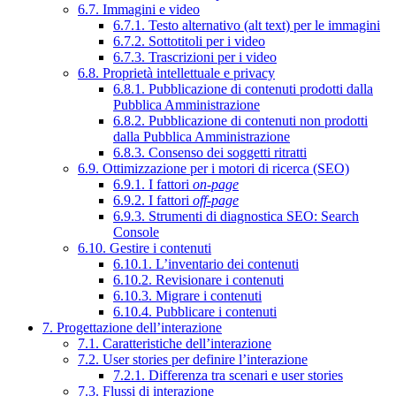
6.7. Immagini e video
6.7.1. Testo alternativo (alt text) per le immagini
6.7.2. Sottotitoli per i video
6.7.3. Trascrizioni per i video
6.8. Proprietà intellettuale e privacy
6.8.1. Pubblicazione di contenuti prodotti dalla
Pubblica Amministrazione
6.8.2. Pubblicazione di contenuti non prodotti
dalla Pubblica Amministrazione
6.8.3. Consenso dei soggetti ritratti
6.9. Ottimizzazione per i motori di ricerca (SEO)
6.9.1. I fattori
on-page
6.9.2. I fattori
off-page
6.9.3. Strumenti di diagnostica SEO: Search
Console
6.10. Gestire i contenuti
6.10.1. L’inventario dei contenuti
6.10.2. Revisionare i contenuti
6.10.3. Migrare i contenuti
6.10.4. Pubblicare i contenuti
7. Progettazione dell’interazione
7.1. Caratteristiche dell’interazione
7.2. User stories per definire l’interazione
7.2.1. Differenza tra scenari e user stories
7.3. Flussi di interazione