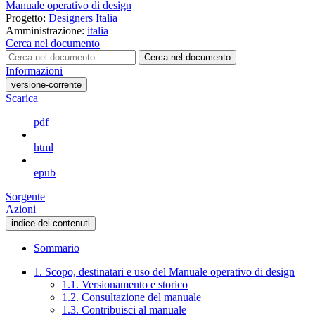
Manuale operativo di design
Progetto:
Designers Italia
Amministrazione:
italia
Cerca nel documento
Cerca nel documento
Informazioni
versione-corrente
Scarica
pdf
html
epub
Sorgente
Azioni
indice dei contenuti
Sommario
1. Scopo, destinatari e uso del Manuale operativo di design
1.1. Versionamento e storico
1.2. Consultazione del manuale
1.3. Contribuisci al manuale