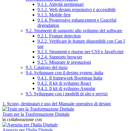
9.1.1. Attività preliminari
9.1.2. Web design responsivo e accessibile
9.1.3. Mobile first
9.1.4. Progressive enhancement e Graceful
degradation
9.2. Strumenti di supporto allo sviluppo del software
9.2.1. Feature detection
9.2.2. Verificare le feature disponibili con Can I
use
9.2.3. Strumenti e risorse per CSS e JavaScript
9.2.4. Supporto browser
9.2.5. Misurare le prestazioni
9.3. Catalogo del riuso
9.4. Sviluppare con il design system .italia
9.4.1. Il framework Bootstrap Italia
9.4.2. Il kit di sviluppo React
9.4.3. Il kit di sviluppo Angular
9.5. Sviluppare con i modelli di sito e servizi
1. Scopo, destinatari e uso del Manuale operativo di design
Team per la Trasformazione Digitale
in collaborazione con
Agenzia per l'Italia Digitale