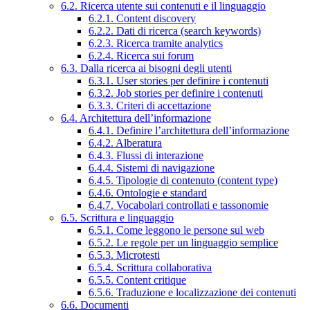
6.2. Ricerca utente sui contenuti e il linguaggio
6.2.1. Content discovery
6.2.2. Dati di ricerca (search keywords)
6.2.3. Ricerca tramite analytics
6.2.4. Ricerca sui forum
6.3. Dalla ricerca ai bisogni degli utenti
6.3.1. User stories per definire i contenuti
6.3.2. Job stories per definire i contenuti
6.3.3. Criteri di accettazione
6.4. Architettura dell’informazione
6.4.1. Definire l’architettura dell’informazione
6.4.2. Alberatura
6.4.3. Flussi di interazione
6.4.4. Sistemi di navigazione
6.4.5. Tipologie di contenuto (content type)
6.4.6. Ontologie e standard
6.4.7. Vocabolari controllati e tassonomie
6.5. Scrittura e linguaggio
6.5.1. Come leggono le persone sul web
6.5.2. Le regole per un linguaggio semplice
6.5.3. Microtesti
6.5.4. Scrittura collaborativa
6.5.5. Content critique
6.5.6. Traduzione e localizzazione dei contenuti
6.6. Documenti