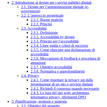
2. Introduzione al design per i servizi pubblici digitali
2.1. Design per l’amministrazione digitale (
e-
government
)
2.2. L’approccio progettuale
2.2.1. Buone pratiche
2.2.2. Principi
2.3. Accessibilità
2.3.1. Definizione
2.3.2. Accessibilità by design
2.3.3. Principi per l’accessibilità
2.3.4. Linee guida e criteri di successo
2.3.5. Come rilasciare una dichiarazione di
accessibilità
2.3.6. Meccanismo di feedback e procedura di
attuazione
2.3.7. Obiettivi accessibilità
2.3.8. Normativa e approfondimenti
2.4. Privacy
2.4.1. Come rispettare la privacy sin dalla
progettazione di un sito o servizio digitale
2.4.2. Richiedi il consenso quando necessario
2.4.3. Le basi del sito web: architettura,
informativa privacy, riferimenti DPO
3. Pianificazione, gestione e strategia
3.1. Obiettivi del progetto