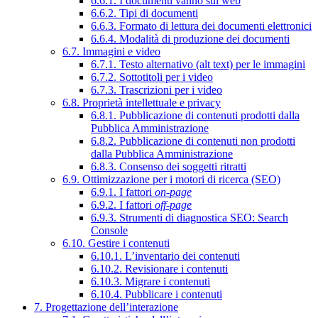
6.6.1. I documenti vanno sul web
6.6.2. Tipi di documenti
6.6.3. Formato di lettura dei documenti elettronici
6.6.4. Modalità di produzione dei documenti
6.7. Immagini e video
6.7.1. Testo alternativo (alt text) per le immagini
6.7.2. Sottotitoli per i video
6.7.3. Trascrizioni per i video
6.8. Proprietà intellettuale e privacy
6.8.1. Pubblicazione di contenuti prodotti dalla
Pubblica Amministrazione
6.8.2. Pubblicazione di contenuti non prodotti
dalla Pubblica Amministrazione
6.8.3. Consenso dei soggetti ritratti
6.9. Ottimizzazione per i motori di ricerca (SEO)
6.9.1. I fattori
on-page
6.9.2. I fattori
off-page
6.9.3. Strumenti di diagnostica SEO: Search
Console
6.10. Gestire i contenuti
6.10.1. L’inventario dei contenuti
6.10.2. Revisionare i contenuti
6.10.3. Migrare i contenuti
6.10.4. Pubblicare i contenuti
7. Progettazione dell’interazione