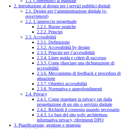
1.3. Contribuisci al manuale
2. Introduzione al design per i servizi pubblici digitali
2.1. Design per l’amministrazione digitale (
e-
government
)
2.2. L’approccio progettuale
2.2.1. Buone pratiche
2.2.2. Principi
2.3. Accessibilità
2.3.1. Definizione
2.3.2. Accessibilità by design
2.3.3. Principi per l’accessibilità
2.3.4. Linee guida e criteri di successo
2.3.5. Come rilasciare una dichiarazione di
accessibilità
2.3.6. Meccanismo di feedback e procedura di
attuazione
2.3.7. Obiettivi accessibilità
2.3.8. Normativa e approfondimenti
2.4. Privacy
2.4.1. Come rispettare la privacy sin dalla
progettazione di un sito o servizio digitale
2.4.2. Richiedi il consenso quando necessario
2.4.3. Le basi del sito web: architettura,
informativa privacy, riferimenti DPO
3. Pianificazione, gestione e strategia