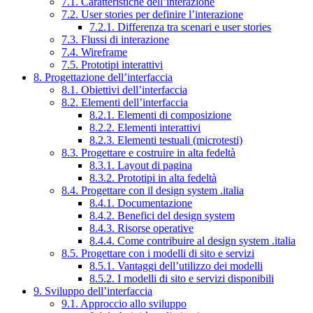
7.1. Caratteristiche dell’interazione
7.2. User stories per definire l’interazione
7.2.1. Differenza tra scenari e user stories
7.3. Flussi di interazione
7.4. Wireframe
7.5. Prototipi interattivi
8. Progettazione dell’interfaccia
8.1. Obiettivi dell’interfaccia
8.2. Elementi dell’interfaccia
8.2.1. Elementi di composizione
8.2.2. Elementi interattivi
8.2.3. Elementi testuali (microtesti)
8.3. Progettare e costruire in alta fedeltà
8.3.1. Layout di pagina
8.3.2. Prototipi in alta fedeltà
8.4. Progettare con il design system .italia
8.4.1. Documentazione
8.4.2. Benefici del design system
8.4.3. Risorse operative
8.4.4. Come contribuire al design system .italia
8.5. Progettare con i modelli di sito e servizi
8.5.1. Vantaggi dell’utilizzo dei modelli
8.5.2. I modelli di sito e servizi disponibili
9. Sviluppo dell’interfaccia
9.1. Approccio allo sviluppo