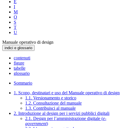
E
I
M
O
S
T
U
Manuale operativo di design
indici e glossario
contenuti
figure
tabelle
glossario
Sommario
1. Scopo, destinatari e uso del Manuale operativo di design
1.1. Versionamento e storico
1.2. Consultazione del manuale
1.3. Contribuisci al manuale
2. Introduzione al design per i servizi pubblici digitali
2.1. Design per l’amministrazione digitale (
e-
government
)