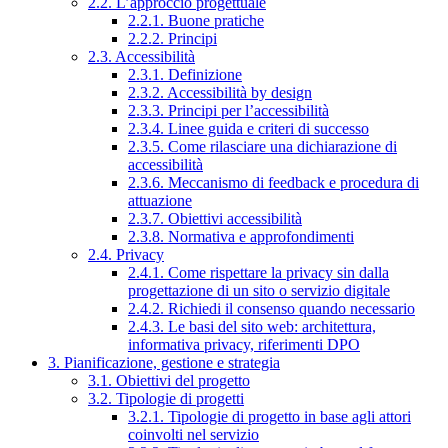
2.2. L’approccio progettuale
2.2.1. Buone pratiche
2.2.2. Principi
2.3. Accessibilità
2.3.1. Definizione
2.3.2. Accessibilità by design
2.3.3. Principi per l’accessibilità
2.3.4. Linee guida e criteri di successo
2.3.5. Come rilasciare una dichiarazione di
accessibilità
2.3.6. Meccanismo di feedback e procedura di
attuazione
2.3.7. Obiettivi accessibilità
2.3.8. Normativa e approfondimenti
2.4. Privacy
2.4.1. Come rispettare la privacy sin dalla
progettazione di un sito o servizio digitale
2.4.2. Richiedi il consenso quando necessario
2.4.3. Le basi del sito web: architettura,
informativa privacy, riferimenti DPO
3. Pianificazione, gestione e strategia
3.1. Obiettivi del progetto
3.2. Tipologie di progetti
3.2.1. Tipologie di progetto in base agli attori
coinvolti nel servizio