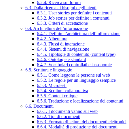
6.2.4. Ricerca sui forum
6.3. Dalla ricerca ai bisogni degli utenti
6.3.1. User stories per definire i contenuti
6.3.2. Job stories per definire i contenuti
6.3.3. Criteri di accettazione
6.4. Architettura dell’informazione
6.4.1. Definire l’architettura dell’informazione
6.4.2. Alberatura
6.4.3. Flussi di interazione
6.4.4. Sistemi di navigazione
6.4.5. Tipologie di contenuto (content type)
6.4.6. Ontologie e standard
6.4.7. Vocabolari controllati e tassonomie
6.5. Scrittura e linguaggio
6.5.1. Come leggono le persone sul web
6.5.2. Le regole per un linguaggio semplice
6.5.3. Microtesti
6.5.4. Scrittura collaborativa
6.5.5. Content critique
6.5.6. Traduzione e localizzazione dei contenuti
6.6. Documenti
6.6.1. I documenti vanno sul web
6.6.2. Tipi di documenti
6.6.3. Formato di lettura dei documenti elettronici
6.6.4. Modalità di produzione dei documenti