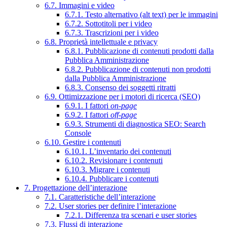
6.7. Immagini e video
6.7.1. Testo alternativo (alt text) per le immagini
6.7.2. Sottotitoli per i video
6.7.3. Trascrizioni per i video
6.8. Proprietà intellettuale e privacy
6.8.1. Pubblicazione di contenuti prodotti dalla
Pubblica Amministrazione
6.8.2. Pubblicazione di contenuti non prodotti
dalla Pubblica Amministrazione
6.8.3. Consenso dei soggetti ritratti
6.9. Ottimizzazione per i motori di ricerca (SEO)
6.9.1. I fattori
on-page
6.9.2. I fattori
off-page
6.9.3. Strumenti di diagnostica SEO: Search
Console
6.10. Gestire i contenuti
6.10.1. L’inventario dei contenuti
6.10.2. Revisionare i contenuti
6.10.3. Migrare i contenuti
6.10.4. Pubblicare i contenuti
7. Progettazione dell’interazione
7.1. Caratteristiche dell’interazione
7.2. User stories per definire l’interazione
7.2.1. Differenza tra scenari e user stories
7.3. Flussi di interazione