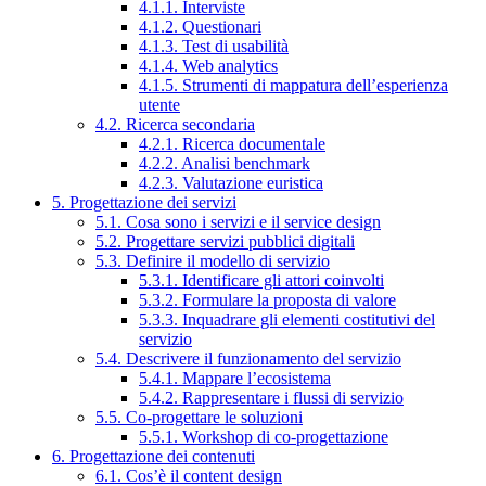
4.1.1. Interviste
4.1.2. Questionari
4.1.3. Test di usabilità
4.1.4. Web analytics
4.1.5. Strumenti di mappatura dell’esperienza
utente
4.2. Ricerca secondaria
4.2.1. Ricerca documentale
4.2.2. Analisi benchmark
4.2.3. Valutazione euristica
5. Progettazione dei servizi
5.1. Cosa sono i servizi e il service design
5.2. Progettare servizi pubblici digitali
5.3. Definire il modello di servizio
5.3.1. Identificare gli attori coinvolti
5.3.2. Formulare la proposta di valore
5.3.3. Inquadrare gli elementi costitutivi del
servizio
5.4. Descrivere il funzionamento del servizio
5.4.1. Mappare l’ecosistema
5.4.2. Rappresentare i flussi di servizio
5.5. Co-progettare le soluzioni
5.5.1. Workshop di co-progettazione
6. Progettazione dei contenuti
6.1. Cos’è il content design