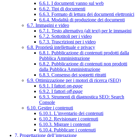
6.6.1. I documenti vanno sul web
6.6.2. Tipi di documenti
6.6.3. Formato di lettura dei documenti elettronici
6.6.4. Modalità di produzione dei documenti
6.7. Immagini e video
6.7.1. Testo alternativo (alt text) per le immagini
6.7.2. Sottotitoli per i video
6.7.3. Trascrizioni per i video
6.8. Proprietà intellettuale e privacy
6.8.1. Pubblicazione di contenuti prodotti dalla
Pubblica Amministrazione
6.8.2. Pubblicazione di contenuti non prodotti
dalla Pubblica Amministrazione
6.8.3. Consenso dei soggetti ritratti
6.9. Ottimizzazione per i motori di ricerca (SEO)
6.9.1. I fattori
on-page
6.9.2. I fattori
off-page
6.9.3. Strumenti di diagnostica SEO: Search
Console
6.10. Gestire i contenuti
6.10.1. L’inventario dei contenuti
6.10.2. Revisionare i contenuti
6.10.3. Migrare i contenuti
6.10.4. Pubblicare i contenuti
7. Progettazione dell’interazione