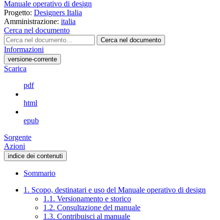
Manuale operativo di design
Progetto:
Designers Italia
Amministrazione:
italia
Cerca nel documento
Cerca nel documento
Informazioni
versione-corrente
Scarica
pdf
html
epub
Sorgente
Azioni
indice dei contenuti
Sommario
1. Scopo, destinatari e uso del Manuale operativo di design
1.1. Versionamento e storico
1.2. Consultazione del manuale
1.3. Contribuisci al manuale