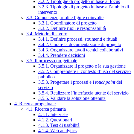
3.2.2. Tipologie di progetto in base al focus
3.2.3. Tipologie di progetto in base all’ambito di
intervento
3.3. Competenze, ruoli e figure coinvolte
3.3.1. Coordinatore di progetto
3.3.2. Definire ruoli e responsabilità
3.4. Metodo di lavoro
3.4.1. Definire processi, strumenti e rituali
3.4.2. Curare la documentazione di progetto
3.4.3. Organizzare tavoli tecnici collaborativi
3.4.4. Prendere decisioni
3.5. Il processo progettuale
3.5.1. Organizzare il progetto e la sua gestione
3.5.2. Comprendere il contesto d’uso del servizio
pubblico
3.5.3. Progettare i processi e i
touchpoint
del
servizio
3.5.4. Realizzare l’interfaccia utente del servizio
3.5.5. Validare la soluzione ottenuta
4. Ricerca progettuale
4.1. Ricerca primaria
4.1.1. Interviste
4.1.2. Questionari
4.1.3. Test di usabilità
4.1.4. Web analytics