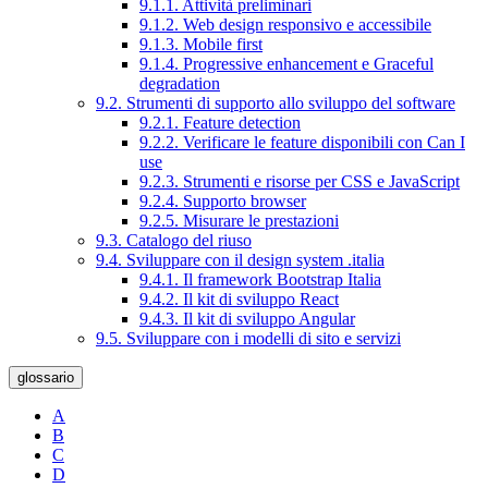
9.1.1. Attività preliminari
9.1.2. Web design responsivo e accessibile
9.1.3. Mobile first
9.1.4. Progressive enhancement e Graceful
degradation
9.2. Strumenti di supporto allo sviluppo del software
9.2.1. Feature detection
9.2.2. Verificare le feature disponibili con Can I
use
9.2.3. Strumenti e risorse per CSS e JavaScript
9.2.4. Supporto browser
9.2.5. Misurare le prestazioni
9.3. Catalogo del riuso
9.4. Sviluppare con il design system .italia
9.4.1. Il framework Bootstrap Italia
9.4.2. Il kit di sviluppo React
9.4.3. Il kit di sviluppo Angular
9.5. Sviluppare con i modelli di sito e servizi
glossario
A
B
C
D