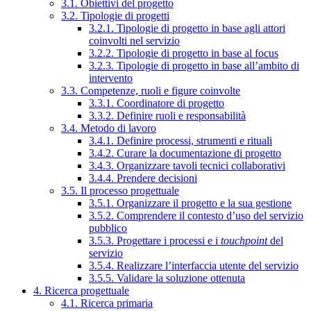
3.1. Obiettivi del progetto
3.2. Tipologie di progetti
3.2.1. Tipologie di progetto in base agli attori
coinvolti nel servizio
3.2.2. Tipologie di progetto in base al focus
3.2.3. Tipologie di progetto in base all’ambito di
intervento
3.3. Competenze, ruoli e figure coinvolte
3.3.1. Coordinatore di progetto
3.3.2. Definire ruoli e responsabilità
3.4. Metodo di lavoro
3.4.1. Definire processi, strumenti e rituali
3.4.2. Curare la documentazione di progetto
3.4.3. Organizzare tavoli tecnici collaborativi
3.4.4. Prendere decisioni
3.5. Il processo progettuale
3.5.1. Organizzare il progetto e la sua gestione
3.5.2. Comprendere il contesto d’uso del servizio
pubblico
3.5.3. Progettare i processi e i
touchpoint
del
servizio
3.5.4. Realizzare l’interfaccia utente del servizio
3.5.5. Validare la soluzione ottenuta
4. Ricerca progettuale
4.1. Ricerca primaria