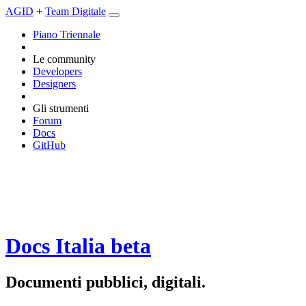
AGID
+
Team Digitale
Piano Triennale
Le community
Developers
Designers
Gli strumenti
Forum
Docs
GitHub
Docs Italia
beta
Documenti pubblici, digitali.