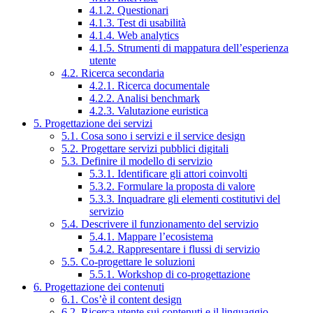
4.1.2. Questionari
4.1.3. Test di usabilità
4.1.4. Web analytics
4.1.5. Strumenti di mappatura dell’esperienza
utente
4.2. Ricerca secondaria
4.2.1. Ricerca documentale
4.2.2. Analisi benchmark
4.2.3. Valutazione euristica
5. Progettazione dei servizi
5.1. Cosa sono i servizi e il service design
5.2. Progettare servizi pubblici digitali
5.3. Definire il modello di servizio
5.3.1. Identificare gli attori coinvolti
5.3.2. Formulare la proposta di valore
5.3.3. Inquadrare gli elementi costitutivi del
servizio
5.4. Descrivere il funzionamento del servizio
5.4.1. Mappare l’ecosistema
5.4.2. Rappresentare i flussi di servizio
5.5. Co-progettare le soluzioni
5.5.1. Workshop di co-progettazione
6. Progettazione dei contenuti
6.1. Cos’è il content design
6.2. Ricerca utente sui contenuti e il linguaggio