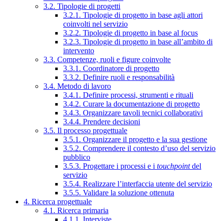
3.2. Tipologie di progetti
3.2.1. Tipologie di progetto in base agli attori
coinvolti nel servizio
3.2.2. Tipologie di progetto in base al focus
3.2.3. Tipologie di progetto in base all’ambito di
intervento
3.3. Competenze, ruoli e figure coinvolte
3.3.1. Coordinatore di progetto
3.3.2. Definire ruoli e responsabilità
3.4. Metodo di lavoro
3.4.1. Definire processi, strumenti e rituali
3.4.2. Curare la documentazione di progetto
3.4.3. Organizzare tavoli tecnici collaborativi
3.4.4. Prendere decisioni
3.5. Il processo progettuale
3.5.1. Organizzare il progetto e la sua gestione
3.5.2. Comprendere il contesto d’uso del servizio
pubblico
3.5.3. Progettare i processi e i
touchpoint
del
servizio
3.5.4. Realizzare l’interfaccia utente del servizio
3.5.5. Validare la soluzione ottenuta
4. Ricerca progettuale
4.1. Ricerca primaria
4.1.1. Interviste