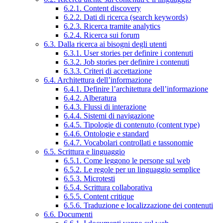
6.2.1. Content discovery
6.2.2. Dati di ricerca (search keywords)
6.2.3. Ricerca tramite analytics
6.2.4. Ricerca sui forum
6.3. Dalla ricerca ai bisogni degli utenti
6.3.1. User stories per definire i contenuti
6.3.2. Job stories per definire i contenuti
6.3.3. Criteri di accettazione
6.4. Architettura dell’informazione
6.4.1. Definire l’architettura dell’informazione
6.4.2. Alberatura
6.4.3. Flussi di interazione
6.4.4. Sistemi di navigazione
6.4.5. Tipologie di contenuto (content type)
6.4.6. Ontologie e standard
6.4.7. Vocabolari controllati e tassonomie
6.5. Scrittura e linguaggio
6.5.1. Come leggono le persone sul web
6.5.2. Le regole per un linguaggio semplice
6.5.3. Microtesti
6.5.4. Scrittura collaborativa
6.5.5. Content critique
6.5.6. Traduzione e localizzazione dei contenuti
6.6. Documenti