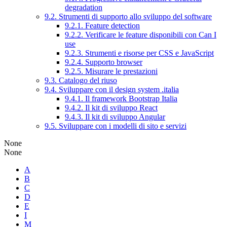
degradation
9.2. Strumenti di supporto allo sviluppo del software
9.2.1. Feature detection
9.2.2. Verificare le feature disponibili con Can I
use
9.2.3. Strumenti e risorse per CSS e JavaScript
9.2.4. Supporto browser
9.2.5. Misurare le prestazioni
9.3. Catalogo del riuso
9.4. Sviluppare con il design system .italia
9.4.1. Il framework Bootstrap Italia
9.4.2. Il kit di sviluppo React
9.4.3. Il kit di sviluppo Angular
9.5. Sviluppare con i modelli di sito e servizi
None
None
A
B
C
D
E
I
M