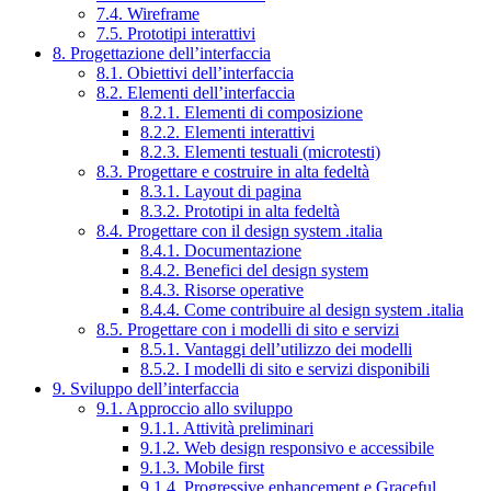
7.4. Wireframe
7.5. Prototipi interattivi
8. Progettazione dell’interfaccia
8.1. Obiettivi dell’interfaccia
8.2. Elementi dell’interfaccia
8.2.1. Elementi di composizione
8.2.2. Elementi interattivi
8.2.3. Elementi testuali (microtesti)
8.3. Progettare e costruire in alta fedeltà
8.3.1. Layout di pagina
8.3.2. Prototipi in alta fedeltà
8.4. Progettare con il design system .italia
8.4.1. Documentazione
8.4.2. Benefici del design system
8.4.3. Risorse operative
8.4.4. Come contribuire al design system .italia
8.5. Progettare con i modelli di sito e servizi
8.5.1. Vantaggi dell’utilizzo dei modelli
8.5.2. I modelli di sito e servizi disponibili
9. Sviluppo dell’interfaccia
9.1. Approccio allo sviluppo
9.1.1. Attività preliminari
9.1.2. Web design responsivo e accessibile
9.1.3. Mobile first
9.1.4. Progressive enhancement e Graceful