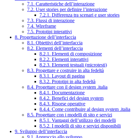
7.1. Caratteristiche dell’interazione
7.2. User stories per definire l’interazione
7.2.1. Differenza tra scenari e user stories
7.3. Flussi di interazione
7.4. Wireframe
7.5. Prototipi interattivi
8. Progettazione dell’interfaccia
8.1. Obiettivi dell’interfaccia
8.2. Elementi dell’interfaccia
8.2.1. Elementi di composizione
8.2.2. Elementi interattivi
8.2.3. Elementi testuali (microtesti)
8.3. Progettare e costruire in alta fedeltà
8.3.1. Layout di pagina
8.3.2. Prototipi in alta fedeltà
8.4. Progettare con il design system .italia
8.4.1. Documentazione
8.4.2. Benefici del design system
8.4.3. Risorse operative
8.4.4. Come contribuire al design system .italia
8.5. Progettare con i modelli di sito e servizi
8.5.1. Vantaggi dell’utilizzo dei modelli
8.5.2. I modelli di sito e servizi disponibili
9. Sviluppo dell’interfaccia
9.1. Approccio allo sviluppo