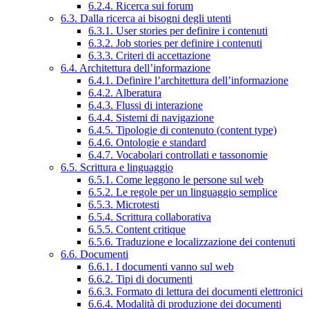
6.2.4. Ricerca sui forum
6.3. Dalla ricerca ai bisogni degli utenti
6.3.1. User stories per definire i contenuti
6.3.2. Job stories per definire i contenuti
6.3.3. Criteri di accettazione
6.4. Architettura dell’informazione
6.4.1. Definire l’architettura dell’informazione
6.4.2. Alberatura
6.4.3. Flussi di interazione
6.4.4. Sistemi di navigazione
6.4.5. Tipologie di contenuto (content type)
6.4.6. Ontologie e standard
6.4.7. Vocabolari controllati e tassonomie
6.5. Scrittura e linguaggio
6.5.1. Come leggono le persone sul web
6.5.2. Le regole per un linguaggio semplice
6.5.3. Microtesti
6.5.4. Scrittura collaborativa
6.5.5. Content critique
6.5.6. Traduzione e localizzazione dei contenuti
6.6. Documenti
6.6.1. I documenti vanno sul web
6.6.2. Tipi di documenti
6.6.3. Formato di lettura dei documenti elettronici
6.6.4. Modalità di produzione dei documenti