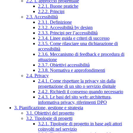
2.2. L’approccio progettuale
2.2.1. Buone pratiche
2.2.2. Principi
2.3. Accessibilità
2.3.1. Definizione
2.3.2. Accessibilità by design
2.3.3. Principi per l’accessibilità
2.3.4. Linee guida e criteri di successo
2.3.5. Come rilasciare una dichiarazione di
accessibilità
2.3.6. Meccanismo di feedback e procedura di
attuazione
2.3.7. Obiettivi accessibilità
2.3.8. Normativa e approfondimenti
2.4. Privacy
2.4.1. Come rispettare la privacy sin dalla
progettazione di un sito o servizio digitale
2.4.2. Richiedi il consenso quando necessario
2.4.3. Le basi del sito web: architettura,
informativa privacy, riferimenti DPO
3. Pianificazione, gestione e strategia
3.1. Obiettivi del progetto
3.2. Tipologie di progetti
3.2.1. Tipologie di progetto in base agli attori
coinvolti nel servizio