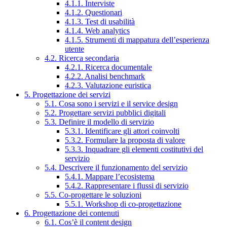
4.1.1. Interviste
4.1.2. Questionari
4.1.3. Test di usabilità
4.1.4. Web analytics
4.1.5. Strumenti di mappatura dell’esperienza
utente
4.2. Ricerca secondaria
4.2.1. Ricerca documentale
4.2.2. Analisi benchmark
4.2.3. Valutazione euristica
5. Progettazione dei servizi
5.1. Cosa sono i servizi e il service design
5.2. Progettare servizi pubblici digitali
5.3. Definire il modello di servizio
5.3.1. Identificare gli attori coinvolti
5.3.2. Formulare la proposta di valore
5.3.3. Inquadrare gli elementi costitutivi del
servizio
5.4. Descrivere il funzionamento del servizio
5.4.1. Mappare l’ecosistema
5.4.2. Rappresentare i flussi di servizio
5.5. Co-progettare le soluzioni
5.5.1. Workshop di co-progettazione
6. Progettazione dei contenuti
6.1. Cos’è il content design