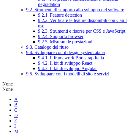
degradation
9.2. Strumenti di supporto allo sviluppo del software
9.2.1. Feature detection
9.2.2. Verificare le feature disponibili con Can I
use
9.2.3. Strumenti e risorse per CSS e JavaScript
9.2.4. Supporto browser
9.2.5. Misurare le prestazioni
9.3. Catalogo del riuso
9.4. Sviluppare con il design system .italia
9.4.1. Il framework Bootstrap Italia
9.4.2. Il kit di sviluppo React
9.4.3. Il kit di sviluppo Angular
9.5. Sviluppare con i modelli di sito e servizi
None
None
A
B
C
D
E
I
M