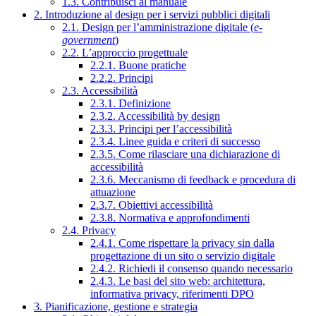
1.3. Contribuisci al manuale
2. Introduzione al design per i servizi pubblici digitali
2.1. Design per l’amministrazione digitale (
e-
government
)
2.2. L’approccio progettuale
2.2.1. Buone pratiche
2.2.2. Principi
2.3. Accessibilità
2.3.1. Definizione
2.3.2. Accessibilità by design
2.3.3. Principi per l’accessibilità
2.3.4. Linee guida e criteri di successo
2.3.5. Come rilasciare una dichiarazione di
accessibilità
2.3.6. Meccanismo di feedback e procedura di
attuazione
2.3.7. Obiettivi accessibilità
2.3.8. Normativa e approfondimenti
2.4. Privacy
2.4.1. Come rispettare la privacy sin dalla
progettazione di un sito o servizio digitale
2.4.2. Richiedi il consenso quando necessario
2.4.3. Le basi del sito web: architettura,
informativa privacy, riferimenti DPO
3. Pianificazione, gestione e strategia