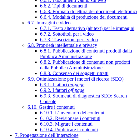
6.6.1. I documenti vanno sul web
6.6.2. Tipi di documenti
6.6.3. Formato di lettura dei documenti elettronici
6.6.4. Modalità di produzione dei documenti
6.7. Immagini e video
6.7.1. Testo alternativo (alt text) per le immagini
6.7.2. Sottotitoli per i video
6.7.3. Trascrizioni per i video
6.8. Proprietà intellettuale e privacy
6.8.1. Pubblicazione di contenuti prodotti dalla
Pubblica Amministrazione
6.8.2. Pubblicazione di contenuti non prodotti
dalla Pubblica Amministrazione
6.8.3. Consenso dei soggetti ritratti
6.9. Ottimizzazione per i motori di ricerca (SEO)
6.9.1. I fattori
on-page
6.9.2. I fattori
off-page
6.9.3. Strumenti di diagnostica SEO: Search
Console
6.10. Gestire i contenuti
6.10.1. L’inventario dei contenuti
6.10.2. Revisionare i contenuti
6.10.3. Migrare i contenuti
6.10.4. Pubblicare i contenuti
7. Progettazione dell’interazione