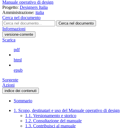
Manuale operativo di design
Progetto:
Designers Italia
Amministrazione:
italia
Cerca nel documento
Cerca nel documento
Informazioni
versione-corrente
Scarica
pdf
html
epub
Sorgente
Azioni
indice dei contenuti
Sommario
1. Scopo, destinatari e uso del Manuale operativo di design
1.1. Versionamento e storico
1.2. Consultazione del manuale
1.3. Contribuisci al manuale