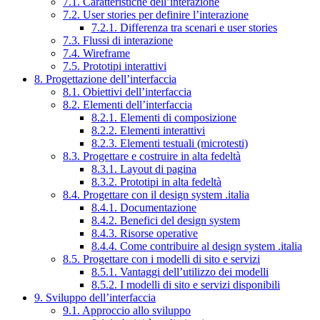
7.1. Caratteristiche dell’interazione
7.2. User stories per definire l’interazione
7.2.1. Differenza tra scenari e user stories
7.3. Flussi di interazione
7.4. Wireframe
7.5. Prototipi interattivi
8. Progettazione dell’interfaccia
8.1. Obiettivi dell’interfaccia
8.2. Elementi dell’interfaccia
8.2.1. Elementi di composizione
8.2.2. Elementi interattivi
8.2.3. Elementi testuali (microtesti)
8.3. Progettare e costruire in alta fedeltà
8.3.1. Layout di pagina
8.3.2. Prototipi in alta fedeltà
8.4. Progettare con il design system .italia
8.4.1. Documentazione
8.4.2. Benefici del design system
8.4.3. Risorse operative
8.4.4. Come contribuire al design system .italia
8.5. Progettare con i modelli di sito e servizi
8.5.1. Vantaggi dell’utilizzo dei modelli
8.5.2. I modelli di sito e servizi disponibili
9. Sviluppo dell’interfaccia
9.1. Approccio allo sviluppo