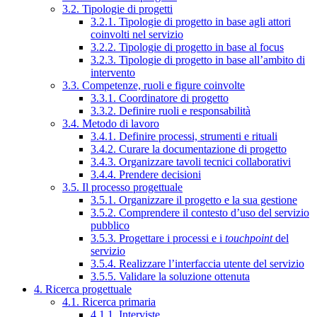
3.2. Tipologie di progetti
3.2.1. Tipologie di progetto in base agli attori
coinvolti nel servizio
3.2.2. Tipologie di progetto in base al focus
3.2.3. Tipologie di progetto in base all’ambito di
intervento
3.3. Competenze, ruoli e figure coinvolte
3.3.1. Coordinatore di progetto
3.3.2. Definire ruoli e responsabilità
3.4. Metodo di lavoro
3.4.1. Definire processi, strumenti e rituali
3.4.2. Curare la documentazione di progetto
3.4.3. Organizzare tavoli tecnici collaborativi
3.4.4. Prendere decisioni
3.5. Il processo progettuale
3.5.1. Organizzare il progetto e la sua gestione
3.5.2. Comprendere il contesto d’uso del servizio
pubblico
3.5.3. Progettare i processi e i
touchpoint
del
servizio
3.5.4. Realizzare l’interfaccia utente del servizio
3.5.5. Validare la soluzione ottenuta
4. Ricerca progettuale
4.1. Ricerca primaria
4.1.1. Interviste