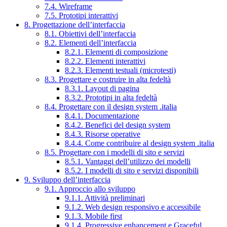
7.4. Wireframe
7.5. Prototipi interattivi
8. Progettazione dell’interfaccia
8.1. Obiettivi dell’interfaccia
8.2. Elementi dell’interfaccia
8.2.1. Elementi di composizione
8.2.2. Elementi interattivi
8.2.3. Elementi testuali (microtesti)
8.3. Progettare e costruire in alta fedeltà
8.3.1. Layout di pagina
8.3.2. Prototipi in alta fedeltà
8.4. Progettare con il design system .italia
8.4.1. Documentazione
8.4.2. Benefici del design system
8.4.3. Risorse operative
8.4.4. Come contribuire al design system .italia
8.5. Progettare con i modelli di sito e servizi
8.5.1. Vantaggi dell’utilizzo dei modelli
8.5.2. I modelli di sito e servizi disponibili
9. Sviluppo dell’interfaccia
9.1. Approccio allo sviluppo
9.1.1. Attività preliminari
9.1.2. Web design responsivo e accessibile
9.1.3. Mobile first
9.1.4. Progressive enhancement e Graceful