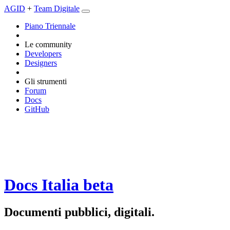
AGID
+
Team Digitale
Piano Triennale
Le community
Developers
Designers
Gli strumenti
Forum
Docs
GitHub
Docs Italia
beta
Documenti pubblici, digitali.