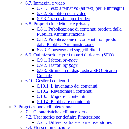
6.7. Immagini e video
6.7.1. Testo alternativo (alt text) per le immagini
6.7.2. Sottotitoli per i video
6.7.3. Trascrizioni per i video
6.8. Proprietà intellettuale e privacy
6.8.1. Pubblicazione di contenuti prodotti dalla
Pubblica Amministrazione
6.8.2. Pubblicazione di contenuti non prodotti
dalla Pubblica Amministrazione
6.8.3. Consenso dei soggetti ritratti
6.9. Ottimizzazione per i motori di ricerca (SEO)
6.9.1. I fattori
on-page
6.9.2. I fattori
off-page
6.9.3. Strumenti di diagnostica SEO: Search
Console
6.10. Gestire i contenuti
6.10.1. L’inventario dei contenuti
6.10.2. Revisionare i contenuti
6.10.3. Migrare i contenuti
6.10.4. Pubblicare i contenuti
7. Progettazione dell’interazione
7.1. Caratteristiche dell’interazione
7.2. User stories per definire l’interazione
7.2.1. Differenza tra scenari e user stories
7.3. Flussi di interazione