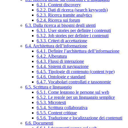
6.2.1. Content discovery
6.2.2. Dati di ricerca (search keywords)
6.2.3. Ricerca tramite analytics
6.2.4. Ricerca sui forum
6.3. Dalla ricerca ai bisogni degli utenti
6.3.1. User stories per definire i contenuti
6.3.2. Job stories per definire i contenuti
6.3.3. Criteri di accettazione
6.4. Architettura dell’informazione
6.4.1. Definire l’architettura dell’informazione
6.4.2. Alberatura
6.4.3. Flussi di interazione
6.4.4. Sistemi di navigazione
6.4.5. Tipologie di contenuto (content type)
6.4.6. Ontologie e standard
6.4.7. Vocabolari controllati e tassonomie
6.5. Scrittura e linguaggio
6.5.1. Come leggono le persone sul web
6.5.2. Le regole per un linguaggio semplice
6.5.3. Microtesti
6.5.4. Scrittura collaborativa
6.5.5. Content critique
6.5.6. Traduzione e localizzazione dei contenuti
6.6. Documenti