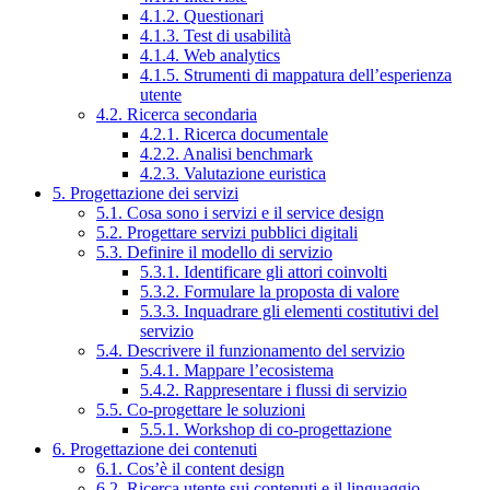
4.1.2. Questionari
4.1.3. Test di usabilità
4.1.4. Web analytics
4.1.5. Strumenti di mappatura dell’esperienza
utente
4.2. Ricerca secondaria
4.2.1. Ricerca documentale
4.2.2. Analisi benchmark
4.2.3. Valutazione euristica
5. Progettazione dei servizi
5.1. Cosa sono i servizi e il service design
5.2. Progettare servizi pubblici digitali
5.3. Definire il modello di servizio
5.3.1. Identificare gli attori coinvolti
5.3.2. Formulare la proposta di valore
5.3.3. Inquadrare gli elementi costitutivi del
servizio
5.4. Descrivere il funzionamento del servizio
5.4.1. Mappare l’ecosistema
5.4.2. Rappresentare i flussi di servizio
5.5. Co-progettare le soluzioni
5.5.1. Workshop di co-progettazione
6. Progettazione dei contenuti
6.1. Cos’è il content design
6.2. Ricerca utente sui contenuti e il linguaggio