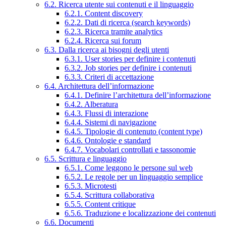
6.2. Ricerca utente sui contenuti e il linguaggio
6.2.1. Content discovery
6.2.2. Dati di ricerca (search keywords)
6.2.3. Ricerca tramite analytics
6.2.4. Ricerca sui forum
6.3. Dalla ricerca ai bisogni degli utenti
6.3.1. User stories per definire i contenuti
6.3.2. Job stories per definire i contenuti
6.3.3. Criteri di accettazione
6.4. Architettura dell’informazione
6.4.1. Definire l’architettura dell’informazione
6.4.2. Alberatura
6.4.3. Flussi di interazione
6.4.4. Sistemi di navigazione
6.4.5. Tipologie di contenuto (content type)
6.4.6. Ontologie e standard
6.4.7. Vocabolari controllati e tassonomie
6.5. Scrittura e linguaggio
6.5.1. Come leggono le persone sul web
6.5.2. Le regole per un linguaggio semplice
6.5.3. Microtesti
6.5.4. Scrittura collaborativa
6.5.5. Content critique
6.5.6. Traduzione e localizzazione dei contenuti
6.6. Documenti