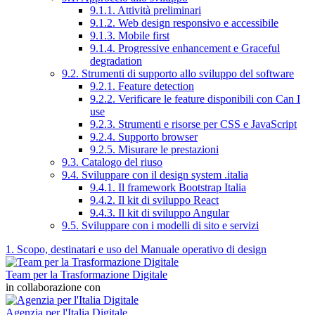
9.1.1. Attività preliminari
9.1.2. Web design responsivo e accessibile
9.1.3. Mobile first
9.1.4. Progressive enhancement e Graceful
degradation
9.2. Strumenti di supporto allo sviluppo del software
9.2.1. Feature detection
9.2.2. Verificare le feature disponibili con Can I
use
9.2.3. Strumenti e risorse per CSS e JavaScript
9.2.4. Supporto browser
9.2.5. Misurare le prestazioni
9.3. Catalogo del riuso
9.4. Sviluppare con il design system .italia
9.4.1. Il framework Bootstrap Italia
9.4.2. Il kit di sviluppo React
9.4.3. Il kit di sviluppo Angular
9.5. Sviluppare con i modelli di sito e servizi
1. Scopo, destinatari e uso del Manuale operativo di design
Team per la Trasformazione Digitale
in collaborazione con
Agenzia per l'Italia Digitale