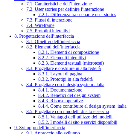
7.1. Caratteristiche dell’interazione
7.2. User stories per definire l’interazione
7.2.1. Differenza tra scenari e user stories
7.3. Flussi di interazione
7.4. Wireframe
7.5. Prototipi interattivi
8. Progettazione dell’interfaccia
8.1. Obiettivi dell’interfaccia
8.2. Elementi dell’interfaccia
8.2.1. Elementi di composizione
8.2.2. Elementi interattivi
8.2.3. Elementi testuali (microtesti)
8.3. Progettare e costruire in alta fedeltà
8.3.1. Layout di pagina
8.3.2. Prototipi in alta fedeltà
8.4. Progettare con il design system .italia
8.4.1. Documentazione
8.4.2. Benefici del design system
8.4.3. Risorse operative
8.4.4. Come contribuire al design system .italia
8.5. Progettare con i modelli di sito e servizi
8.5.1. Vantaggi dell’utilizzo dei modelli
8.5.2. I modelli di sito e servizi disponibili
9. Sviluppo dell’interfaccia
9.1. Approccio allo sviluppo