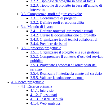
3.2.2. Tipologie di progetto in base al focus
3.2.3. Tipologie di progetto in base all’ambito di
intervento
3.3. Competenze, ruoli e figure coinvolte
3.3.1. Coordinatore di progetto
3.3.2. Definire ruoli e responsabilità
3.4. Metodo di lavoro
3.4.1. Definire processi, strumenti e rituali
3.4.2. Curare la documentazione di progetto
3.4.3. Organizzare tavoli tecnici collaborativi
3.4.4. Prendere decisioni
3.5. Il processo progettuale
3.5.1. Organizzare il progetto e la sua gestione
3.5.2. Comprendere il contesto d’uso del servizio
pubblico
3.5.3. Progettare i processi e i
touchpoint
del
servizio
3.5.4. Realizzare l’interfaccia utente del servizio
3.5.5. Validare la soluzione ottenuta
4. Ricerca progettuale
4.1. Ricerca primaria
4.1.1. Interviste
4.1.2. Questionari
4.1.3. Test di usabilità
4.1.4. Web analytics