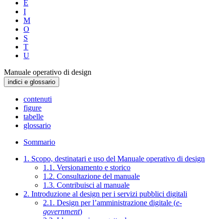
E
I
M
O
S
T
U
Manuale operativo di design
indici e glossario
contenuti
figure
tabelle
glossario
Sommario
1. Scopo, destinatari e uso del Manuale operativo di design
1.1. Versionamento e storico
1.2. Consultazione del manuale
1.3. Contribuisci al manuale
2. Introduzione al design per i servizi pubblici digitali
2.1. Design per l’amministrazione digitale (
e-
government
)