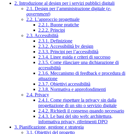
2. Introduzione al design per i servizi pubblici digitali
2.1. Design per l’amministrazione digitale (
e-
government
)
2.2. L’approccio progettuale
2.2.1. Buone pratiche
2.2.2. Principi
2.3. Accessibilità
2.3.1. Definizione
2.3.2. Accessibilità by design
2.3.3. Principi per l’accessibilità
2.3.4. Linee guida e criteri di successo
2.3.5. Come rilasciare una dichiarazione di
accessibilità
2.3.6. Meccanismo di feedback e procedura di
attuazione
2.3.7. Obiettivi accessibilità
2.3.8. Normativa e approfondimenti
2.4. Privacy
2.4.1. Come rispettare la privacy sin dalla
progettazione di un sito o servizio digitale
2.4.2. Richiedi il consenso quando necessario
2.4.3. Le basi del sito web: architettura,
informativa privacy, riferimenti DPO
3. Pianificazione, gestione e strategia
3.1. Obiettivi del progetto