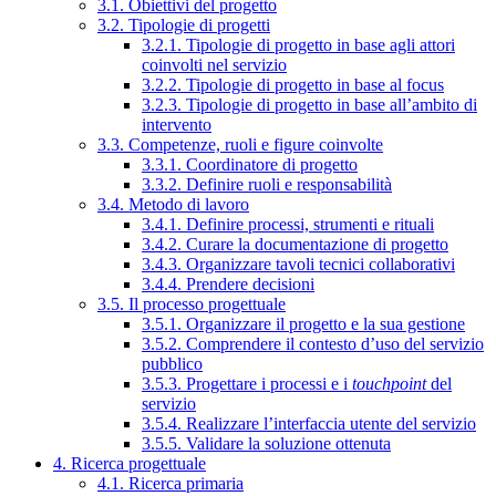
3.1. Obiettivi del progetto
3.2. Tipologie di progetti
3.2.1. Tipologie di progetto in base agli attori
coinvolti nel servizio
3.2.2. Tipologie di progetto in base al focus
3.2.3. Tipologie di progetto in base all’ambito di
intervento
3.3. Competenze, ruoli e figure coinvolte
3.3.1. Coordinatore di progetto
3.3.2. Definire ruoli e responsabilità
3.4. Metodo di lavoro
3.4.1. Definire processi, strumenti e rituali
3.4.2. Curare la documentazione di progetto
3.4.3. Organizzare tavoli tecnici collaborativi
3.4.4. Prendere decisioni
3.5. Il processo progettuale
3.5.1. Organizzare il progetto e la sua gestione
3.5.2. Comprendere il contesto d’uso del servizio
pubblico
3.5.3. Progettare i processi e i
touchpoint
del
servizio
3.5.4. Realizzare l’interfaccia utente del servizio
3.5.5. Validare la soluzione ottenuta
4. Ricerca progettuale
4.1. Ricerca primaria