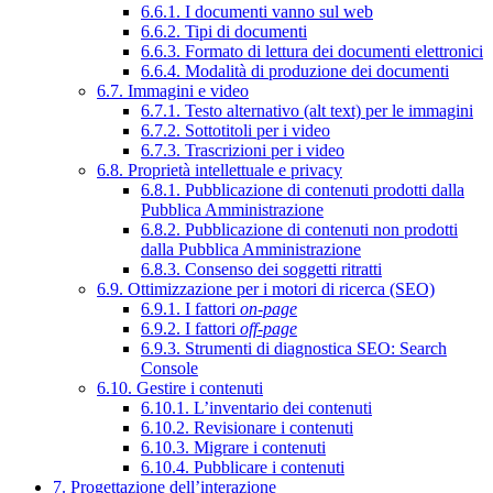
6.6.1. I documenti vanno sul web
6.6.2. Tipi di documenti
6.6.3. Formato di lettura dei documenti elettronici
6.6.4. Modalità di produzione dei documenti
6.7. Immagini e video
6.7.1. Testo alternativo (alt text) per le immagini
6.7.2. Sottotitoli per i video
6.7.3. Trascrizioni per i video
6.8. Proprietà intellettuale e privacy
6.8.1. Pubblicazione di contenuti prodotti dalla
Pubblica Amministrazione
6.8.2. Pubblicazione di contenuti non prodotti
dalla Pubblica Amministrazione
6.8.3. Consenso dei soggetti ritratti
6.9. Ottimizzazione per i motori di ricerca (SEO)
6.9.1. I fattori
on-page
6.9.2. I fattori
off-page
6.9.3. Strumenti di diagnostica SEO: Search
Console
6.10. Gestire i contenuti
6.10.1. L’inventario dei contenuti
6.10.2. Revisionare i contenuti
6.10.3. Migrare i contenuti
6.10.4. Pubblicare i contenuti
7. Progettazione dell’interazione