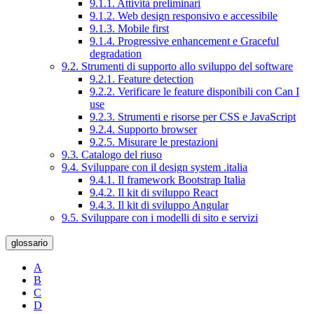
9.1.1. Attività preliminari
9.1.2. Web design responsivo e accessibile
9.1.3. Mobile first
9.1.4. Progressive enhancement e Graceful
degradation
9.2. Strumenti di supporto allo sviluppo del software
9.2.1. Feature detection
9.2.2. Verificare le feature disponibili con Can I
use
9.2.3. Strumenti e risorse per CSS e JavaScript
9.2.4. Supporto browser
9.2.5. Misurare le prestazioni
9.3. Catalogo del riuso
9.4. Sviluppare con il design system .italia
9.4.1. Il framework Bootstrap Italia
9.4.2. Il kit di sviluppo React
9.4.3. Il kit di sviluppo Angular
9.5. Sviluppare con i modelli di sito e servizi
glossario
A
B
C
D