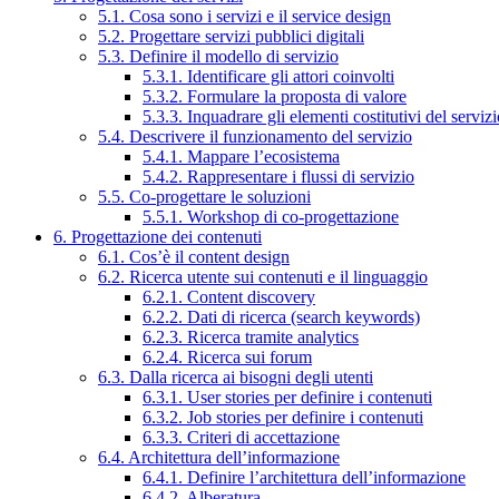
5.1. Cosa sono i servizi e il service design
5.2. Progettare servizi pubblici digitali
5.3. Definire il modello di servizio
5.3.1. Identificare gli attori coinvolti
5.3.2. Formulare la proposta di valore
5.3.3. Inquadrare gli elementi costitutivi del serviz
5.4. Descrivere il funzionamento del servizio
5.4.1. Mappare l’ecosistema
5.4.2. Rappresentare i flussi di servizio
5.5. Co-progettare le soluzioni
5.5.1. Workshop di co-progettazione
6. Progettazione dei contenuti
6.1. Cos’è il content design
6.2. Ricerca utente sui contenuti e il linguaggio
6.2.1. Content discovery
6.2.2. Dati di ricerca (search keywords)
6.2.3. Ricerca tramite analytics
6.2.4. Ricerca sui forum
6.3. Dalla ricerca ai bisogni degli utenti
6.3.1. User stories per definire i contenuti
6.3.2. Job stories per definire i contenuti
6.3.3. Criteri di accettazione
6.4. Architettura dell’informazione
6.4.1. Definire l’architettura dell’informazione
6.4.2. Alberatura