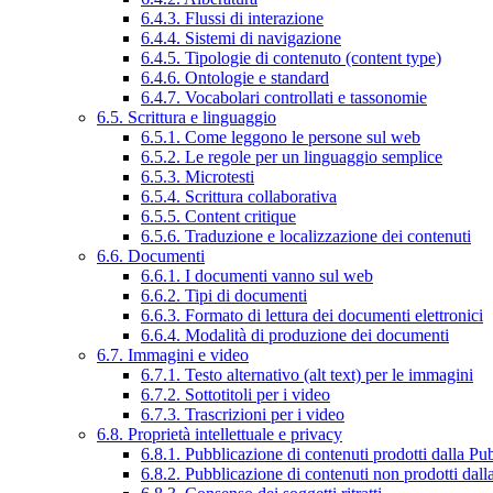
6.4.3. Flussi di interazione
6.4.4. Sistemi di navigazione
6.4.5. Tipologie di contenuto (content type)
6.4.6. Ontologie e standard
6.4.7. Vocabolari controllati e tassonomie
6.5. Scrittura e linguaggio
6.5.1. Come leggono le persone sul web
6.5.2. Le regole per un linguaggio semplice
6.5.3. Microtesti
6.5.4. Scrittura collaborativa
6.5.5. Content critique
6.5.6. Traduzione e localizzazione dei contenuti
6.6. Documenti
6.6.1. I documenti vanno sul web
6.6.2. Tipi di documenti
6.6.3. Formato di lettura dei documenti elettronici
6.6.4. Modalità di produzione dei documenti
6.7. Immagini e video
6.7.1. Testo alternativo (alt text) per le immagini
6.7.2. Sottotitoli per i video
6.7.3. Trascrizioni per i video
6.8. Proprietà intellettuale e privacy
6.8.1. Pubblicazione di contenuti prodotti dalla P
6.8.2. Pubblicazione di contenuti non prodotti dal