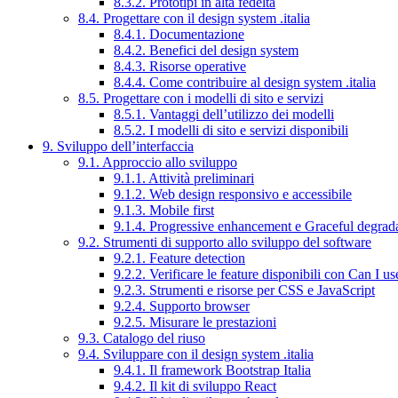
8.3.2. Prototipi in alta fedeltà
8.4. Progettare con il design system .italia
8.4.1. Documentazione
8.4.2. Benefici del design system
8.4.3. Risorse operative
8.4.4. Come contribuire al design system .italia
8.5. Progettare con i modelli di sito e servizi
8.5.1. Vantaggi dell’utilizzo dei modelli
8.5.2. I modelli di sito e servizi disponibili
9. Sviluppo dell’interfaccia
9.1. Approccio allo sviluppo
9.1.1. Attività preliminari
9.1.2. Web design responsivo e accessibile
9.1.3. Mobile first
9.1.4. Progressive enhancement e Graceful degrad
9.2. Strumenti di supporto allo sviluppo del software
9.2.1. Feature detection
9.2.2. Verificare le feature disponibili con Can I us
9.2.3. Strumenti e risorse per CSS e JavaScript
9.2.4. Supporto browser
9.2.5. Misurare le prestazioni
9.3. Catalogo del riuso
9.4. Sviluppare con il design system .italia
9.4.1. Il framework Bootstrap Italia
9.4.2. Il kit di sviluppo React