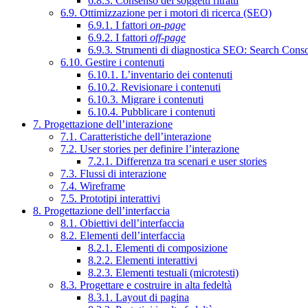
6.8.3. Consenso dei soggetti ritratti
6.9. Ottimizzazione per i motori di ricerca (SEO)
6.9.1. I fattori
on-page
6.9.2. I fattori
off-page
6.9.3. Strumenti di diagnostica SEO: Search Cons
6.10. Gestire i contenuti
6.10.1. L’inventario dei contenuti
6.10.2. Revisionare i contenuti
6.10.3. Migrare i contenuti
6.10.4. Pubblicare i contenuti
7. Progettazione dell’interazione
7.1. Caratteristiche dell’interazione
7.2. User stories per definire l’interazione
7.2.1. Differenza tra scenari e user stories
7.3. Flussi di interazione
7.4. Wireframe
7.5. Prototipi interattivi
8. Progettazione dell’interfaccia
8.1. Obiettivi dell’interfaccia
8.2. Elementi dell’interfaccia
8.2.1. Elementi di composizione
8.2.2. Elementi interattivi
8.2.3. Elementi testuali (microtesti)
8.3. Progettare e costruire in alta fedeltà
8.3.1. Layout di pagina