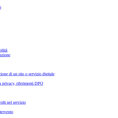
)
ilità
azione
ione di un sito o servizio digitale
va privacy, riferimenti DPO
olti nel servizio
ntervento