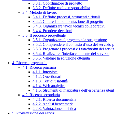
3.3.1. Coordinatore di progetto
3.3.2. Definire ruoli e responsabilità
3.4. Metodo di lavoro
3.4.1. Definire processi, strumenti e rituali
3.4.2. Curare la documentazione di progetto
3.4.3. Organizzare tavoli tecnici collaborativi
3.4.4. Prendere decisioni
3.5. Il processo progettuale
3.5.1. Organizzare il progetto e la sua gestione
3.5.2. Comprendere il contesto d’uso del servizio 
3.5.3. Progettare i processi e i
touchpoint
del servi
3.5.4. Realizzare l’interfaccia utente del servizio
3.5.5. Validare la soluzione ottenuta
4. Ricerca progettuale
4.1. Ricerca primaria
4.1.1. Interviste
4.1.2. Questionari
4.1.3. Test di usabilità
4.1.4. Web analytics
4.1.5. Strumenti di mappatura dell’esperienza uten
4.2. Ricerca secondaria
4.2.1. Ricerca documentale
4.2.2. Analisi benchmark
4.2.3. Valutazione euristica
5. Progettazione dei servizi