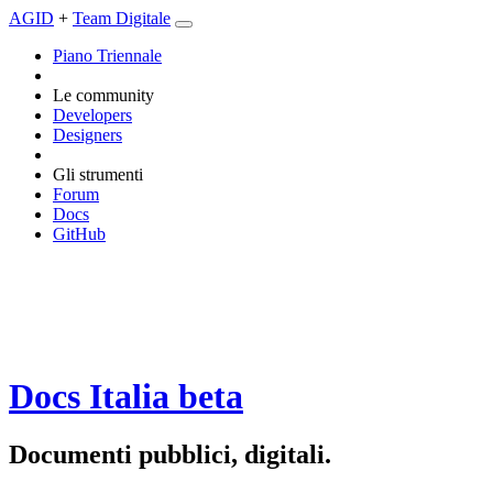
AGID
+
Team Digitale
Piano Triennale
Le community
Developers
Designers
Gli strumenti
Forum
Docs
GitHub
Docs Italia
beta
Documenti pubblici, digitali.