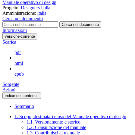
Manuale operativo di design
Progetto:
Designers Italia
Amministrazione:
italia
Cerca nel documento
Cerca nel documento
Informazioni
versione-corrente
Scarica
pdf
html
epub
Sorgente
Azioni
indice dei contenuti
Sommario
1. Scopo, destinatari e uso del Manuale operativo di design
1.1. Versionamento e storico
1.2. Consultazione del manuale
1.3. Contribuisci al manuale