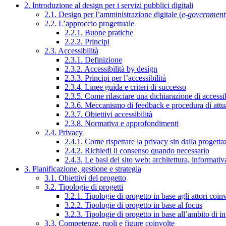
2. Introduzione al design per i servizi pubblici digitali
2.1. Design per l’amministrazione digitale (
e-government
2.2. L’approccio progettuale
2.2.1. Buone pratiche
2.2.2. Principi
2.3. Accessibilità
2.3.1. Definizione
2.3.2. Accessibilità by design
2.3.3. Principi per l’accessibilità
2.3.4. Linee guida e criteri di successo
2.3.5. Come rilasciare una dichiarazione di accessib
2.3.6. Meccanismo di feedback e procedura di attu
2.3.7. Obiettivi accessibilità
2.3.8. Normativa e approfondimenti
2.4. Privacy
2.4.1. Come rispettare la privacy sin dalla progettaz
2.4.2. Richiedi il consenso quando necessario
2.4.3. Le basi del sito web: architettura, informati
3. Pianificazione, gestione e strategia
3.1. Obiettivi del progetto
3.2. Tipologie di progetti
3.2.1. Tipologie di progetto in base agli attori coinv
3.2.2. Tipologie di progetto in base al focus
3.2.3. Tipologie di progetto in base all’ambito di i
3.3. Competenze, ruoli e figure coinvolte