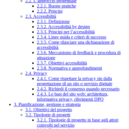
2.2. L’approccio progettuale
2.2.1. Buone pratiche
2.2.2. Principi
2.3. Accessibilità
2.3.1. Definizione
2.3.2. Accessibilità by design
2.3.3. Principi per l’accessibilità
2.3.4. Linee guida e criteri di successo
2.3.5. Come rilasciare una dichiarazione di
accessibilità
2.3.6. Meccanismo di feedback e procedura di
attuazione
2.3.7. Obiettivi accessibilità
2.3.8. Normativa e approfondimenti
2.4. Privacy
2.4.1. Come rispettare la privacy sin dalla
progettazione di un sito o servizio digitale
2.4.2. Richiedi il consenso quando necessario
2.4.3. Le basi del sito web: architettura,
informativa privacy, riferimenti DPO
3. Pianificazione, gestione e strategia
3.1. Obiettivi del progetto
3.2. Tipologie di progetti
3.2.1. Tipologie di progetto in base agli attori
coinvolti nel servizio