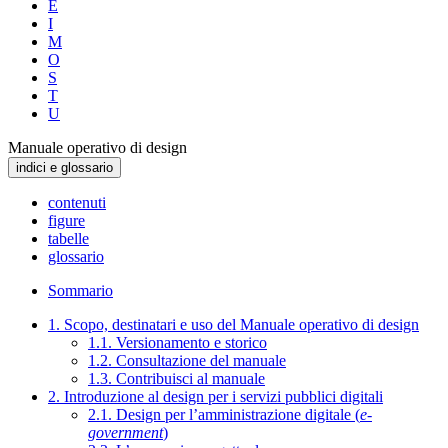
E
I
M
O
S
T
U
Manuale operativo di design
indici e glossario
contenuti
figure
tabelle
glossario
Sommario
1. Scopo, destinatari e uso del Manuale operativo di design
1.1. Versionamento e storico
1.2. Consultazione del manuale
1.3. Contribuisci al manuale
2. Introduzione al design per i servizi pubblici digitali
2.1. Design per l’amministrazione digitale (
e-
government
)