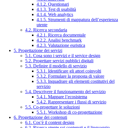
4.1.2. Questionari
4.1.3. Test di usabilità
4.1.4. Web analytics
4.1.5. Strumenti di mappatura dell’esperienza
utente
4.2. Ricerca secondaria
4.2.1. Ricerca documentale
4.2.2. Analisi benchmark
4.2.3. Valutazione euristica
5. Progettazione dei servizi
5.1. Cosa sono i servizi e il service design
5.2. Progettare servizi pubblici digitali
5.3. Definire il modello di servizio
5.3.1. Identificare gli attori coinvolti
5.3.2. Formulare la proposta di valore
5.3.3. Inquadrare gli elementi costitutivi del
servizio
5.4. Descrivere il funzionamento del servizio
5.4.1. Mappare l’ecosistema
5.4.2. Rappresentare i flussi di servizio
5.5. Co-progettare le soluzioni
5.5.1. Workshop di co-progettazione
6. Progettazione dei contenuti
6.1. Cos’è il content design
6.2. Ricerca utente sui contenuti e il linguaggio