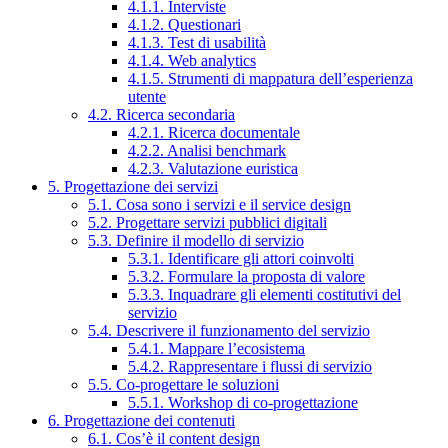
4.1.1. Interviste
4.1.2. Questionari
4.1.3. Test di usabilità
4.1.4. Web analytics
4.1.5. Strumenti di mappatura dell’esperienza
utente
4.2. Ricerca secondaria
4.2.1. Ricerca documentale
4.2.2. Analisi benchmark
4.2.3. Valutazione euristica
5. Progettazione dei servizi
5.1. Cosa sono i servizi e il service design
5.2. Progettare servizi pubblici digitali
5.3. Definire il modello di servizio
5.3.1. Identificare gli attori coinvolti
5.3.2. Formulare la proposta di valore
5.3.3. Inquadrare gli elementi costitutivi del
servizio
5.4. Descrivere il funzionamento del servizio
5.4.1. Mappare l’ecosistema
5.4.2. Rappresentare i flussi di servizio
5.5. Co-progettare le soluzioni
5.5.1. Workshop di co-progettazione
6. Progettazione dei contenuti
6.1. Cos’è il content design