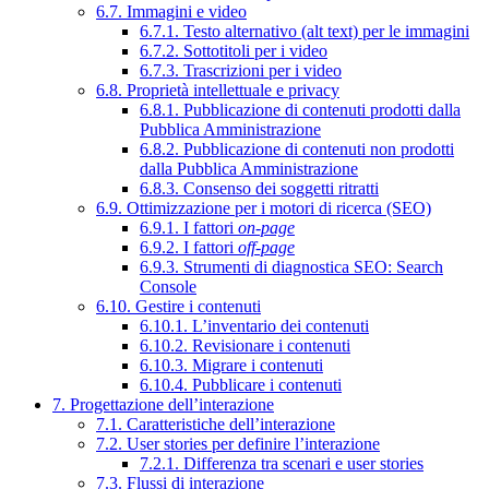
6.7. Immagini e video
6.7.1. Testo alternativo (alt text) per le immagini
6.7.2. Sottotitoli per i video
6.7.3. Trascrizioni per i video
6.8. Proprietà intellettuale e privacy
6.8.1. Pubblicazione di contenuti prodotti dalla
Pubblica Amministrazione
6.8.2. Pubblicazione di contenuti non prodotti
dalla Pubblica Amministrazione
6.8.3. Consenso dei soggetti ritratti
6.9. Ottimizzazione per i motori di ricerca (SEO)
6.9.1. I fattori
on-page
6.9.2. I fattori
off-page
6.9.3. Strumenti di diagnostica SEO: Search
Console
6.10. Gestire i contenuti
6.10.1. L’inventario dei contenuti
6.10.2. Revisionare i contenuti
6.10.3. Migrare i contenuti
6.10.4. Pubblicare i contenuti
7. Progettazione dell’interazione
7.1. Caratteristiche dell’interazione
7.2. User stories per definire l’interazione
7.2.1. Differenza tra scenari e user stories
7.3. Flussi di interazione