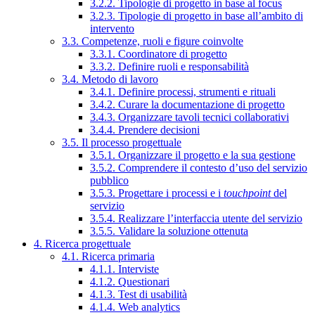
3.2.2. Tipologie di progetto in base al focus
3.2.3. Tipologie di progetto in base all’ambito di
intervento
3.3. Competenze, ruoli e figure coinvolte
3.3.1. Coordinatore di progetto
3.3.2. Definire ruoli e responsabilità
3.4. Metodo di lavoro
3.4.1. Definire processi, strumenti e rituali
3.4.2. Curare la documentazione di progetto
3.4.3. Organizzare tavoli tecnici collaborativi
3.4.4. Prendere decisioni
3.5. Il processo progettuale
3.5.1. Organizzare il progetto e la sua gestione
3.5.2. Comprendere il contesto d’uso del servizio
pubblico
3.5.3. Progettare i processi e i
touchpoint
del
servizio
3.5.4. Realizzare l’interfaccia utente del servizio
3.5.5. Validare la soluzione ottenuta
4. Ricerca progettuale
4.1. Ricerca primaria
4.1.1. Interviste
4.1.2. Questionari
4.1.3. Test di usabilità
4.1.4. Web analytics