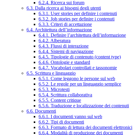
6.2.4. Ricerca sui forum
6.3. Dalla ricerca ai bisogni degli utenti
6.3.1. User stories per definire i contenuti
6.3.2. Job stories per definire i contenuti
6.3.3. Criteri di accettazione
6.4. Architettura dell’informazione
6.4.1. Definire l’architettura dell’informazione
6.4.2. Alberatura
6.4.3. Flussi di interazione
6.4.4. Sistemi di navigazione
6.4.5. Tipologie di contenuto (content type)
6.4.6. Ontologie e standard
6.4.7. Vocabolari controllati e tassonomie
6.5. Scrittura e linguaggio
6.5.1. Come leggono le persone sul web
6.5.2. Le regole per un linguaggio semplice
6.5.3. Microtesti
6.5.4. Scrittura collaborativa
6.5.5. Content critique
6.5.6. Traduzione e localizzazione dei contenuti
6.6. Documenti
6.6.1. I documenti vanno sul web
6.6.2. Tipi di documenti
6.6.3. Formato di lettura dei documenti elettronici
6.6.4. Modalità di produzione dei documenti