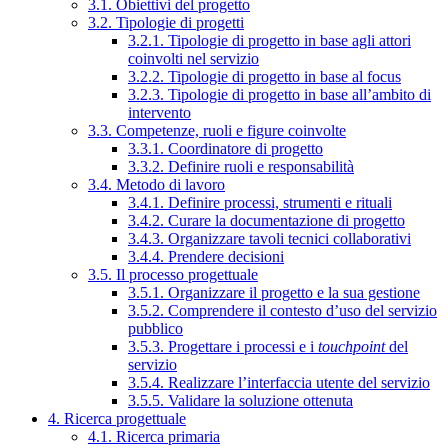
3.1. Obiettivi del progetto
3.2. Tipologie di progetti
3.2.1. Tipologie di progetto in base agli attori
coinvolti nel servizio
3.2.2. Tipologie di progetto in base al focus
3.2.3. Tipologie di progetto in base all’ambito di
intervento
3.3. Competenze, ruoli e figure coinvolte
3.3.1. Coordinatore di progetto
3.3.2. Definire ruoli e responsabilità
3.4. Metodo di lavoro
3.4.1. Definire processi, strumenti e rituali
3.4.2. Curare la documentazione di progetto
3.4.3. Organizzare tavoli tecnici collaborativi
3.4.4. Prendere decisioni
3.5. Il processo progettuale
3.5.1. Organizzare il progetto e la sua gestione
3.5.2. Comprendere il contesto d’uso del servizio
pubblico
3.5.3. Progettare i processi e i
touchpoint
del
servizio
3.5.4. Realizzare l’interfaccia utente del servizio
3.5.5. Validare la soluzione ottenuta
4. Ricerca progettuale
4.1. Ricerca primaria