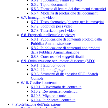
6.6.1. I documenti vanno sul web
6.6.2. Tipi di documenti
6.6.3. Formato di lettura dei documenti elettronici
6.6.4. Modalità di produzione dei documenti
6.7. Immagini e video
6.7.1. Testo alternativo (alt text) per le immagini
6.7.2. Sottotitoli per i video
6.7.3. Trascrizioni per i video
6.8. Proprietà intellettuale e privacy
6.8.1. Pubblicazione di contenuti prodotti dalla
Pubblica Amministrazione
6.8.2. Pubblicazione di contenuti non prodotti
dalla Pubblica Amministrazione
6.8.3. Consenso dei soggetti ritratti
6.9. Ottimizzazione per i motori di ricerca (SEO)
6.9.1. I fattori
on-page
6.9.2. I fattori
off-page
6.9.3. Strumenti di diagnostica SEO: Search
Console
6.10. Gestire i contenuti
6.10.1. L’inventario dei contenuti
6.10.2. Revisionare i contenuti
6.10.3. Migrare i contenuti
6.10.4. Pubblicare i contenuti
7. Progettazione dell’interazione