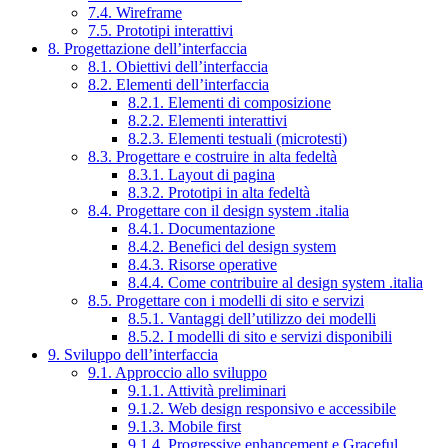
7.4. Wireframe
7.5. Prototipi interattivi
8. Progettazione dell’interfaccia
8.1. Obiettivi dell’interfaccia
8.2. Elementi dell’interfaccia
8.2.1. Elementi di composizione
8.2.2. Elementi interattivi
8.2.3. Elementi testuali (microtesti)
8.3. Progettare e costruire in alta fedeltà
8.3.1. Layout di pagina
8.3.2. Prototipi in alta fedeltà
8.4. Progettare con il design system .italia
8.4.1. Documentazione
8.4.2. Benefici del design system
8.4.3. Risorse operative
8.4.4. Come contribuire al design system .italia
8.5. Progettare con i modelli di sito e servizi
8.5.1. Vantaggi dell’utilizzo dei modelli
8.5.2. I modelli di sito e servizi disponibili
9. Sviluppo dell’interfaccia
9.1. Approccio allo sviluppo
9.1.1. Attività preliminari
9.1.2. Web design responsivo e accessibile
9.1.3. Mobile first
9.1.4. Progressive enhancement e Graceful