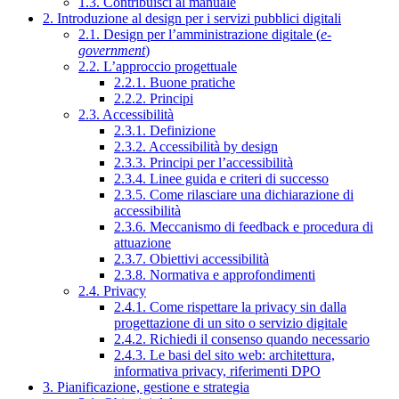
1.3. Contribuisci al manuale
2. Introduzione al design per i servizi pubblici digitali
2.1. Design per l’amministrazione digitale (
e-
government
)
2.2. L’approccio progettuale
2.2.1. Buone pratiche
2.2.2. Principi
2.3. Accessibilità
2.3.1. Definizione
2.3.2. Accessibilità by design
2.3.3. Principi per l’accessibilità
2.3.4. Linee guida e criteri di successo
2.3.5. Come rilasciare una dichiarazione di
accessibilità
2.3.6. Meccanismo di feedback e procedura di
attuazione
2.3.7. Obiettivi accessibilità
2.3.8. Normativa e approfondimenti
2.4. Privacy
2.4.1. Come rispettare la privacy sin dalla
progettazione di un sito o servizio digitale
2.4.2. Richiedi il consenso quando necessario
2.4.3. Le basi del sito web: architettura,
informativa privacy, riferimenti DPO
3. Pianificazione, gestione e strategia