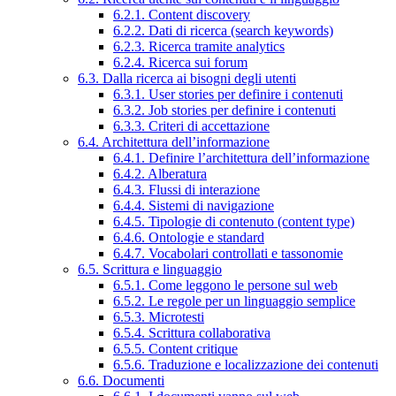
6.2.1. Content discovery
6.2.2. Dati di ricerca (search keywords)
6.2.3. Ricerca tramite analytics
6.2.4. Ricerca sui forum
6.3. Dalla ricerca ai bisogni degli utenti
6.3.1. User stories per definire i contenuti
6.3.2. Job stories per definire i contenuti
6.3.3. Criteri di accettazione
6.4. Architettura dell’informazione
6.4.1. Definire l’architettura dell’informazione
6.4.2. Alberatura
6.4.3. Flussi di interazione
6.4.4. Sistemi di navigazione
6.4.5. Tipologie di contenuto (content type)
6.4.6. Ontologie e standard
6.4.7. Vocabolari controllati e tassonomie
6.5. Scrittura e linguaggio
6.5.1. Come leggono le persone sul web
6.5.2. Le regole per un linguaggio semplice
6.5.3. Microtesti
6.5.4. Scrittura collaborativa
6.5.5. Content critique
6.5.6. Traduzione e localizzazione dei contenuti
6.6. Documenti