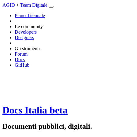
AGID
+
Team Digitale
Piano Triennale
Le community
Developers
Designers
Gli strumenti
Forum
Docs
GitHub
Docs Italia
beta
Documenti pubblici, digitali.