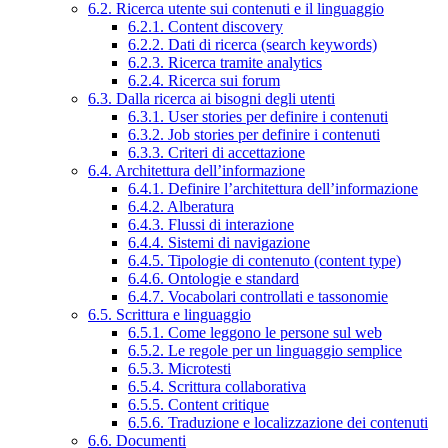
6.2. Ricerca utente sui contenuti e il linguaggio
6.2.1. Content discovery
6.2.2. Dati di ricerca (search keywords)
6.2.3. Ricerca tramite analytics
6.2.4. Ricerca sui forum
6.3. Dalla ricerca ai bisogni degli utenti
6.3.1. User stories per definire i contenuti
6.3.2. Job stories per definire i contenuti
6.3.3. Criteri di accettazione
6.4. Architettura dell’informazione
6.4.1. Definire l’architettura dell’informazione
6.4.2. Alberatura
6.4.3. Flussi di interazione
6.4.4. Sistemi di navigazione
6.4.5. Tipologie di contenuto (content type)
6.4.6. Ontologie e standard
6.4.7. Vocabolari controllati e tassonomie
6.5. Scrittura e linguaggio
6.5.1. Come leggono le persone sul web
6.5.2. Le regole per un linguaggio semplice
6.5.3. Microtesti
6.5.4. Scrittura collaborativa
6.5.5. Content critique
6.5.6. Traduzione e localizzazione dei contenuti
6.6. Documenti