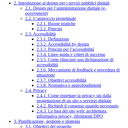
2. Introduzione al design per i servizi pubblici digitali
2.1. Design per l’amministrazione digitale (
e-
government
)
2.2. L’approccio progettuale
2.2.1. Buone pratiche
2.2.2. Principi
2.3. Accessibilità
2.3.1. Definizione
2.3.2. Accessibilità by design
2.3.3. Principi per l’accessibilità
2.3.4. Linee guida e criteri di successo
2.3.5. Come rilasciare una dichiarazione di
accessibilità
2.3.6. Meccanismo di feedback e procedura di
attuazione
2.3.7. Obiettivi accessibilità
2.3.8. Normativa e approfondimenti
2.4. Privacy
2.4.1. Come rispettare la privacy sin dalla
progettazione di un sito o servizio digitale
2.4.2. Richiedi il consenso quando necessario
2.4.3. Le basi del sito web: architettura,
informativa privacy, riferimenti DPO
3. Pianificazione, gestione e strategia
3.1. Obiettivi del progetto