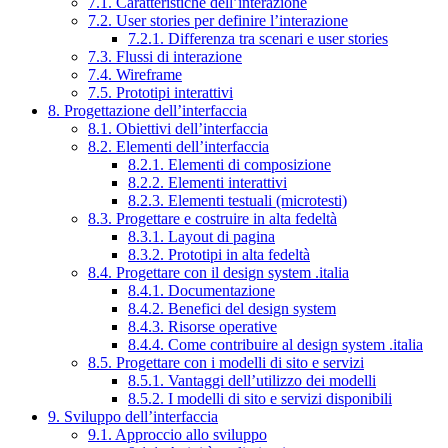
7.1. Caratteristiche dell’interazione
7.2. User stories per definire l’interazione
7.2.1. Differenza tra scenari e user stories
7.3. Flussi di interazione
7.4. Wireframe
7.5. Prototipi interattivi
8. Progettazione dell’interfaccia
8.1. Obiettivi dell’interfaccia
8.2. Elementi dell’interfaccia
8.2.1. Elementi di composizione
8.2.2. Elementi interattivi
8.2.3. Elementi testuali (microtesti)
8.3. Progettare e costruire in alta fedeltà
8.3.1. Layout di pagina
8.3.2. Prototipi in alta fedeltà
8.4. Progettare con il design system .italia
8.4.1. Documentazione
8.4.2. Benefici del design system
8.4.3. Risorse operative
8.4.4. Come contribuire al design system .italia
8.5. Progettare con i modelli di sito e servizi
8.5.1. Vantaggi dell’utilizzo dei modelli
8.5.2. I modelli di sito e servizi disponibili
9. Sviluppo dell’interfaccia
9.1. Approccio allo sviluppo