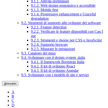
9.1.1. Attività preliminari
9.1.2. Web design responsivo e accessibile
9.1.3. Mobile first
9.1.4. Progressive enhancement e Graceful
degradation
9.2. Strumenti di supporto allo sviluppo del software
9.2.1. Feature detection
9.2.2. Verificare le feature disponibili con Can I
use
9.2.3. Strumenti e risorse per CSS e JavaScript
9.2.4. Supporto browser
9.2.5. Misurare le prestazioni
9.3. Catalogo del riuso
9.4. Sviluppare con il design system .italia
9.4.1. Il framework Bootstrap Italia
9.4.2. Il kit di sviluppo React
9.4.3. Il kit di sviluppo Angular
9.5. Sviluppare con i modelli di sito e servizi
glossario
A
B
C
D