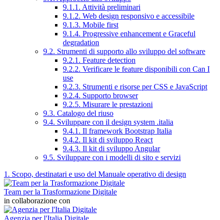
9.1.1. Attività preliminari
9.1.2. Web design responsivo e accessibile
9.1.3. Mobile first
9.1.4. Progressive enhancement e Graceful
degradation
9.2. Strumenti di supporto allo sviluppo del software
9.2.1. Feature detection
9.2.2. Verificare le feature disponibili con Can I
use
9.2.3. Strumenti e risorse per CSS e JavaScript
9.2.4. Supporto browser
9.2.5. Misurare le prestazioni
9.3. Catalogo del riuso
9.4. Sviluppare con il design system .italia
9.4.1. Il framework Bootstrap Italia
9.4.2. Il kit di sviluppo React
9.4.3. Il kit di sviluppo Angular
9.5. Sviluppare con i modelli di sito e servizi
1. Scopo, destinatari e uso del Manuale operativo di design
Team per la Trasformazione Digitale
in collaborazione con
Agenzia per l'Italia Digitale