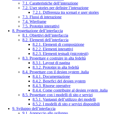
7.1. Caratteristiche dell’interazione
7.2. User stories per definire l’interazione
7.2.1. Differenza tra scenari e user stories
7.3. Flussi di interazione
7.4. Wireframe
7.5. Prototipi interattivi
8. Progettazione dell’interfaccia
8.1. Obiettivi dell’interfaccia
8.2. Elementi dell’interfaccia
8.2.1. Elementi di composizione
8.2.2. Elementi interattivi
8.2.3. Elementi testuali (microtesti)
8.3. Progettare e costruire in alta fedeltà
8.3.1. Layout di pagina
8.3.2. Prototipi in alta fedeltà
8.4. Progettare con il design system .italia
8.4.1. Documentazione
8.4.2. Benefici del design system
8.4.3. Risorse operative
8.4.4. Come contribuire al design system .italia
8.5. Progettare con i modelli di sito e servizi
8.5.1. Vantaggi dell’utilizzo dei modelli
8.5.2. I modelli di sito e servizi disponibili
9. Sviluppo dell’interfaccia
9.1. Approccio allo sviluppo