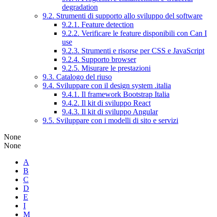
degradation
9.2. Strumenti di supporto allo sviluppo del software
9.2.1. Feature detection
9.2.2. Verificare le feature disponibili con Can I
use
9.2.3. Strumenti e risorse per CSS e JavaScript
9.2.4. Supporto browser
9.2.5. Misurare le prestazioni
9.3. Catalogo del riuso
9.4. Sviluppare con il design system .italia
9.4.1. Il framework Bootstrap Italia
9.4.2. Il kit di sviluppo React
9.4.3. Il kit di sviluppo Angular
9.5. Sviluppare con i modelli di sito e servizi
None
None
A
B
C
D
E
I
M