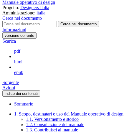
Manuale operativo di design
Progetto:
Designers Italia
Amministrazione:
italia
Cerca nel documento
Cerca nel documento
Informazioni
versione-corrente
Scarica
pdf
html
epub
Sorgente
Azioni
indice dei contenuti
Sommario
1. Scopo, destinatari e uso del Manuale operativo di design
1.1. Versionamento e storico
1.2. Consultazione del manuale
1.3. Contribuisci al manuale