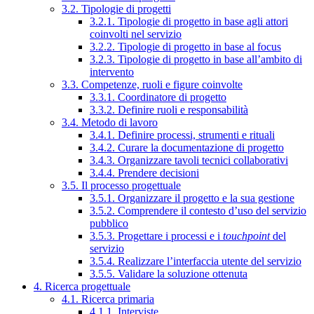
3.2. Tipologie di progetti
3.2.1. Tipologie di progetto in base agli attori
coinvolti nel servizio
3.2.2. Tipologie di progetto in base al focus
3.2.3. Tipologie di progetto in base all’ambito di
intervento
3.3. Competenze, ruoli e figure coinvolte
3.3.1. Coordinatore di progetto
3.3.2. Definire ruoli e responsabilità
3.4. Metodo di lavoro
3.4.1. Definire processi, strumenti e rituali
3.4.2. Curare la documentazione di progetto
3.4.3. Organizzare tavoli tecnici collaborativi
3.4.4. Prendere decisioni
3.5. Il processo progettuale
3.5.1. Organizzare il progetto e la sua gestione
3.5.2. Comprendere il contesto d’uso del servizio
pubblico
3.5.3. Progettare i processi e i
touchpoint
del
servizio
3.5.4. Realizzare l’interfaccia utente del servizio
3.5.5. Validare la soluzione ottenuta
4. Ricerca progettuale
4.1. Ricerca primaria
4.1.1. Interviste