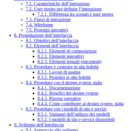
7.1. Caratteristiche dell’interazione
7.2. User stories per definire l’interazione
7.2.1. Differenza tra scenari e user stories
7.3. Flussi di interazione
7.4. Wireframe
7.5. Prototipi interattivi
8. Progettazione dell’interfaccia
8.1. Obiettivi dell’interfaccia
8.2. Elementi dell’interfaccia
8.2.1. Elementi di composizione
8.2.2. Elementi interattivi
8.2.3. Elementi testuali (microtesti)
8.3. Progettare e costruire in alta fedeltà
8.3.1. Layout di pagina
8.3.2. Prototipi in alta fedeltà
8.4. Progettare con il design system .italia
8.4.1. Documentazione
8.4.2. Benefici del design system
8.4.3. Risorse operative
8.4.4. Come contribuire al design system .italia
8.5. Progettare con i modelli di sito e servizi
8.5.1. Vantaggi dell’utilizzo dei modelli
8.5.2. I modelli di sito e servizi disponibili
9. Sviluppo dell’interfaccia
9.1. Approccio allo sviluppo