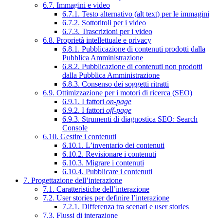
6.7. Immagini e video
6.7.1. Testo alternativo (alt text) per le immagini
6.7.2. Sottotitoli per i video
6.7.3. Trascrizioni per i video
6.8. Proprietà intellettuale e privacy
6.8.1. Pubblicazione di contenuti prodotti dalla
Pubblica Amministrazione
6.8.2. Pubblicazione di contenuti non prodotti
dalla Pubblica Amministrazione
6.8.3. Consenso dei soggetti ritratti
6.9. Ottimizzazione per i motori di ricerca (SEO)
6.9.1. I fattori
on-page
6.9.2. I fattori
off-page
6.9.3. Strumenti di diagnostica SEO: Search
Console
6.10. Gestire i contenuti
6.10.1. L’inventario dei contenuti
6.10.2. Revisionare i contenuti
6.10.3. Migrare i contenuti
6.10.4. Pubblicare i contenuti
7. Progettazione dell’interazione
7.1. Caratteristiche dell’interazione
7.2. User stories per definire l’interazione
7.2.1. Differenza tra scenari e user stories
7.3. Flussi di interazione