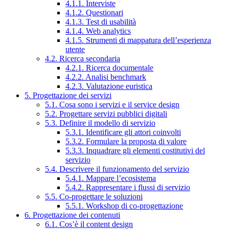
4.1.1. Interviste
4.1.2. Questionari
4.1.3. Test di usabilità
4.1.4. Web analytics
4.1.5. Strumenti di mappatura dell’esperienza
utente
4.2. Ricerca secondaria
4.2.1. Ricerca documentale
4.2.2. Analisi benchmark
4.2.3. Valutazione euristica
5. Progettazione dei servizi
5.1. Cosa sono i servizi e il service design
5.2. Progettare servizi pubblici digitali
5.3. Definire il modello di servizio
5.3.1. Identificare gli attori coinvolti
5.3.2. Formulare la proposta di valore
5.3.3. Inquadrare gli elementi costitutivi del
servizio
5.4. Descrivere il funzionamento del servizio
5.4.1. Mappare l’ecosistema
5.4.2. Rappresentare i flussi di servizio
5.5. Co-progettare le soluzioni
5.5.1. Workshop di co-progettazione
6. Progettazione dei contenuti
6.1. Cos’è il content design