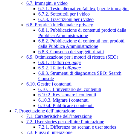
6.7. Immagini e video
6.7.1. Testo alternativo (alt text) per le immagini
6.7.2. Sottotitoli per i video
6.7.3. Trascrizioni per i video
6.8. Proprietà intellettuale e privacy
6.8.1. Pubblicazione di contenuti prodotti dalla
Pubblica Amministrazione
6.8.2. Pubblicazione di contenuti non prodotti
dalla Pubblica Amministrazione
6.8.3. Consenso dei soggetti ritratti
6.9. Ottimizzazione per i motori di ricerca (SEO)
6.9.1. I fattori
on-page
6.9.2. I fattori
off-page
6.9.3. Strumenti di diagnostica SEO: Search
Console
6.10. Gestire i contenuti
6.10.1. L’inventario dei contenuti
6.10.2. Revisionare i contenuti
6.10.3. Migrare i contenuti
6.10.4. Pubblicare i contenuti
7. Progettazione dell’interazione
7.1. Caratteristiche dell’interazione
7.2. User stories per definire l’interazione
7.2.1. Differenza tra scenari e user stories
7.3. Flussi di interazione