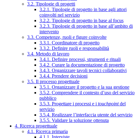
3.2. Tipologie di progetti
3.2.1. Tipologie di progetto in base agli attori
coinvolti nel servizio
3.2.2. Tipologie di progetto in base al focus
3.2.3. Tipologie di progetto in base all’ambito di
intervento
3.3. Competenze, ruoli e figure coinvolte
3.3.1. Coordinatore di progetto
3.3.2. Definire ruoli e responsabilità
3.4. Metodo di lavoro
3.4.1. Definire processi, strumenti e rituali
3.4.2. Curare la documentazione di progetto
3.4.3. Organizzare tavoli tecnici collaborativi
3.4.4. Prendere decisioni
3.5. Il processo progettuale
3.5.1. Organizzare il progetto e la sua gestione
3.5.2. Comprendere il contesto d’uso del servizio
pubblico
3.5.3. Progettare i processi e i
touchpoint
del
servizio
3.5.4. Realizzare l’interfaccia utente del servizio
3.5.5. Validare la soluzione ottenuta
4. Ricerca progettuale
4.1. Ricerca primaria
4.1.1. Interviste