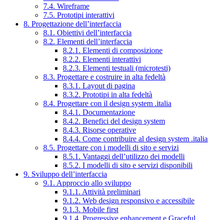
7.4. Wireframe
7.5. Prototipi interattivi
8. Progettazione dell’interfaccia
8.1. Obiettivi dell’interfaccia
8.2. Elementi dell’interfaccia
8.2.1. Elementi di composizione
8.2.2. Elementi interattivi
8.2.3. Elementi testuali (microtesti)
8.3. Progettare e costruire in alta fedeltà
8.3.1. Layout di pagina
8.3.2. Prototipi in alta fedeltà
8.4. Progettare con il design system .italia
8.4.1. Documentazione
8.4.2. Benefici del design system
8.4.3. Risorse operative
8.4.4. Come contribuire al design system .italia
8.5. Progettare con i modelli di sito e servizi
8.5.1. Vantaggi dell’utilizzo dei modelli
8.5.2. I modelli di sito e servizi disponibili
9. Sviluppo dell’interfaccia
9.1. Approccio allo sviluppo
9.1.1. Attività preliminari
9.1.2. Web design responsivo e accessibile
9.1.3. Mobile first
9.1.4. Progressive enhancement e Graceful