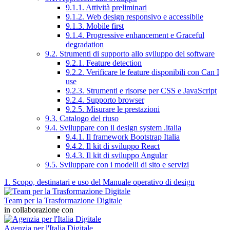
9.1.1. Attività preliminari
9.1.2. Web design responsivo e accessibile
9.1.3. Mobile first
9.1.4. Progressive enhancement e Graceful
degradation
9.2. Strumenti di supporto allo sviluppo del software
9.2.1. Feature detection
9.2.2. Verificare le feature disponibili con Can I
use
9.2.3. Strumenti e risorse per CSS e JavaScript
9.2.4. Supporto browser
9.2.5. Misurare le prestazioni
9.3. Catalogo del riuso
9.4. Sviluppare con il design system .italia
9.4.1. Il framework Bootstrap Italia
9.4.2. Il kit di sviluppo React
9.4.3. Il kit di sviluppo Angular
9.5. Sviluppare con i modelli di sito e servizi
1. Scopo, destinatari e uso del Manuale operativo di design
Team per la Trasformazione Digitale
in collaborazione con
Agenzia per l'Italia Digitale