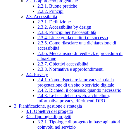
2.2. L’approccio progettuale
2.2.1. Buone pratiche
2.2.2. Principi
2.3. Accessibilità
2.3.1. Definizione
2.3.2. Accessibilità by design
2.3.3. Principi per l’accessibilità
2.3.4. Linee guida e criteri di successo
2.3.5. Come rilasciare una dichiarazione di
accessibilità
2.3.6. Meccanismo di feedback e procedura di
attuazione
2.3.7. Obiettivi accessibilità
2.3.8. Normativa e approfondimenti
2.4. Privacy
2.4.1. Come rispettare la privacy sin dalla
progettazione di un sito o servizio digitale
2.4.2. Richiedi il consenso quando necessario
2.4.3. Le basi del sito web: architettura,
informativa privacy, riferimenti DPO
3. Pianificazione, gestione e strategia
3.1. Obiettivi del progetto
3.2. Tipologie di progetti
3.2.1. Tipologie di progetto in base agli attori
coinvolti nel servizio