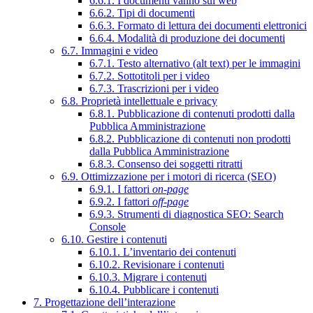
6.6.1. I documenti vanno sul web
6.6.2. Tipi di documenti
6.6.3. Formato di lettura dei documenti elettronici
6.6.4. Modalità di produzione dei documenti
6.7. Immagini e video
6.7.1. Testo alternativo (alt text) per le immagini
6.7.2. Sottotitoli per i video
6.7.3. Trascrizioni per i video
6.8. Proprietà intellettuale e privacy
6.8.1. Pubblicazione di contenuti prodotti dalla
Pubblica Amministrazione
6.8.2. Pubblicazione di contenuti non prodotti
dalla Pubblica Amministrazione
6.8.3. Consenso dei soggetti ritratti
6.9. Ottimizzazione per i motori di ricerca (SEO)
6.9.1. I fattori
on-page
6.9.2. I fattori
off-page
6.9.3. Strumenti di diagnostica SEO: Search
Console
6.10. Gestire i contenuti
6.10.1. L’inventario dei contenuti
6.10.2. Revisionare i contenuti
6.10.3. Migrare i contenuti
6.10.4. Pubblicare i contenuti
7. Progettazione dell’interazione