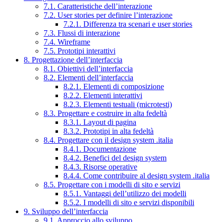
7.1. Caratteristiche dell’interazione
7.2. User stories per definire l’interazione
7.2.1. Differenza tra scenari e user stories
7.3. Flussi di interazione
7.4. Wireframe
7.5. Prototipi interattivi
8. Progettazione dell’interfaccia
8.1. Obiettivi dell’interfaccia
8.2. Elementi dell’interfaccia
8.2.1. Elementi di composizione
8.2.2. Elementi interattivi
8.2.3. Elementi testuali (microtesti)
8.3. Progettare e costruire in alta fedeltà
8.3.1. Layout di pagina
8.3.2. Prototipi in alta fedeltà
8.4. Progettare con il design system .italia
8.4.1. Documentazione
8.4.2. Benefici del design system
8.4.3. Risorse operative
8.4.4. Come contribuire al design system .italia
8.5. Progettare con i modelli di sito e servizi
8.5.1. Vantaggi dell’utilizzo dei modelli
8.5.2. I modelli di sito e servizi disponibili
9. Sviluppo dell’interfaccia
9.1. Approccio allo sviluppo