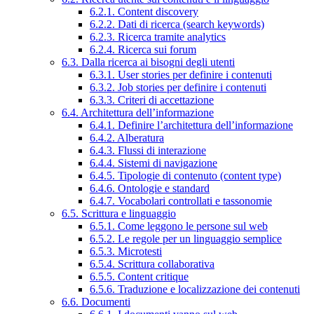
6.2.1. Content discovery
6.2.2. Dati di ricerca (search keywords)
6.2.3. Ricerca tramite analytics
6.2.4. Ricerca sui forum
6.3. Dalla ricerca ai bisogni degli utenti
6.3.1. User stories per definire i contenuti
6.3.2. Job stories per definire i contenuti
6.3.3. Criteri di accettazione
6.4. Architettura dell’informazione
6.4.1. Definire l’architettura dell’informazione
6.4.2. Alberatura
6.4.3. Flussi di interazione
6.4.4. Sistemi di navigazione
6.4.5. Tipologie di contenuto (content type)
6.4.6. Ontologie e standard
6.4.7. Vocabolari controllati e tassonomie
6.5. Scrittura e linguaggio
6.5.1. Come leggono le persone sul web
6.5.2. Le regole per un linguaggio semplice
6.5.3. Microtesti
6.5.4. Scrittura collaborativa
6.5.5. Content critique
6.5.6. Traduzione e localizzazione dei contenuti
6.6. Documenti