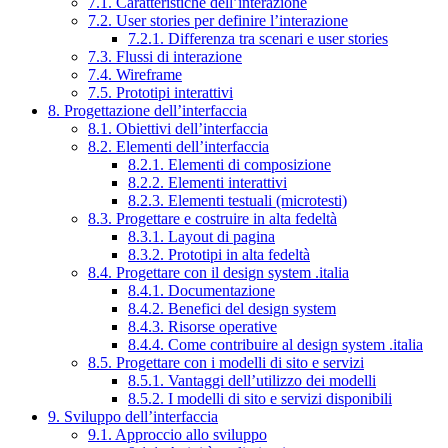
7.1. Caratteristiche dell’interazione
7.2. User stories per definire l’interazione
7.2.1. Differenza tra scenari e user stories
7.3. Flussi di interazione
7.4. Wireframe
7.5. Prototipi interattivi
8. Progettazione dell’interfaccia
8.1. Obiettivi dell’interfaccia
8.2. Elementi dell’interfaccia
8.2.1. Elementi di composizione
8.2.2. Elementi interattivi
8.2.3. Elementi testuali (microtesti)
8.3. Progettare e costruire in alta fedeltà
8.3.1. Layout di pagina
8.3.2. Prototipi in alta fedeltà
8.4. Progettare con il design system .italia
8.4.1. Documentazione
8.4.2. Benefici del design system
8.4.3. Risorse operative
8.4.4. Come contribuire al design system .italia
8.5. Progettare con i modelli di sito e servizi
8.5.1. Vantaggi dell’utilizzo dei modelli
8.5.2. I modelli di sito e servizi disponibili
9. Sviluppo dell’interfaccia
9.1. Approccio allo sviluppo