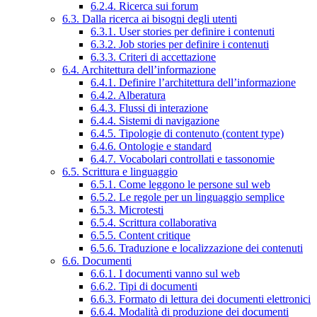
6.2.4. Ricerca sui forum
6.3. Dalla ricerca ai bisogni degli utenti
6.3.1. User stories per definire i contenuti
6.3.2. Job stories per definire i contenuti
6.3.3. Criteri di accettazione
6.4. Architettura dell’informazione
6.4.1. Definire l’architettura dell’informazione
6.4.2. Alberatura
6.4.3. Flussi di interazione
6.4.4. Sistemi di navigazione
6.4.5. Tipologie di contenuto (content type)
6.4.6. Ontologie e standard
6.4.7. Vocabolari controllati e tassonomie
6.5. Scrittura e linguaggio
6.5.1. Come leggono le persone sul web
6.5.2. Le regole per un linguaggio semplice
6.5.3. Microtesti
6.5.4. Scrittura collaborativa
6.5.5. Content critique
6.5.6. Traduzione e localizzazione dei contenuti
6.6. Documenti
6.6.1. I documenti vanno sul web
6.6.2. Tipi di documenti
6.6.3. Formato di lettura dei documenti elettronici
6.6.4. Modalità di produzione dei documenti