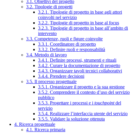
3.1. Obiettivi del progetto
3.2. Tipologie di progetti
3.2.1. Tipologie di progetto in base agli attori
coinvolti nel servizio
3.2.2. Tipologie di progetto in base al focus
3.2.3. Tipologie di progetto in base all’ambito di
intervento
3.3. Competenze, ruoli e figure coinvolte
3.3.1. Coordinatore di progetto
3.3.2. Definire ruoli e responsabilità
3.4. Metodo di lavoro
3.4.1. Definire processi, strumenti e rituali
3.4.2. Curare la documentazione di progetto
3.4.3. Organizzare tavoli tecnici collaborativi
3.4.4. Prendere decisioni
3.5. Il processo progettuale
3.5.1. Organizzare il progetto e la sua gestione
3.5.2. Comprendere il contesto d’uso del servizio
pubblico
3.5.3. Progettare i processi e i
touchpoint
del
servizio
3.5.4. Realizzare l’interfaccia utente del servizio
3.5.5. Validare la soluzione ottenuta
4. Ricerca progettuale
4.1. Ricerca primaria