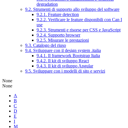
degradation
9.2. Strumenti di supporto allo sviluppo del software
9.2.1. Feature detection
9.2.2. Verificare le feature disponibili con Can I
use
9.2.3. Strumenti e risorse per CSS e JavaScript
9.2.4. Supporto browser
9.2.5. Misurare le prestazioni
9.3. Catalogo del riuso
9.4. Sviluppare con il design system .italia
9.4.1. Il framework Bootstrap Italia
9.4.2. Il kit di sviluppo React
9.4.3. Il kit di sviluppo Angular
9.5. Sviluppare con i modelli di sito e servizi
None
None
A
B
C
D
E
I
M