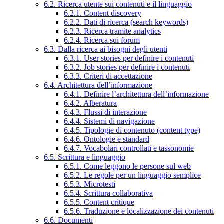
6.2. Ricerca utente sui contenuti e il linguaggio
6.2.1. Content discovery
6.2.2. Dati di ricerca (search keywords)
6.2.3. Ricerca tramite analytics
6.2.4. Ricerca sui forum
6.3. Dalla ricerca ai bisogni degli utenti
6.3.1. User stories per definire i contenuti
6.3.2. Job stories per definire i contenuti
6.3.3. Criteri di accettazione
6.4. Architettura dell’informazione
6.4.1. Definire l’architettura dell’informazione
6.4.2. Alberatura
6.4.3. Flussi di interazione
6.4.4. Sistemi di navigazione
6.4.5. Tipologie di contenuto (content type)
6.4.6. Ontologie e standard
6.4.7. Vocabolari controllati e tassonomie
6.5. Scrittura e linguaggio
6.5.1. Come leggono le persone sul web
6.5.2. Le regole per un linguaggio semplice
6.5.3. Microtesti
6.5.4. Scrittura collaborativa
6.5.5. Content critique
6.5.6. Traduzione e localizzazione dei contenuti
6.6. Documenti