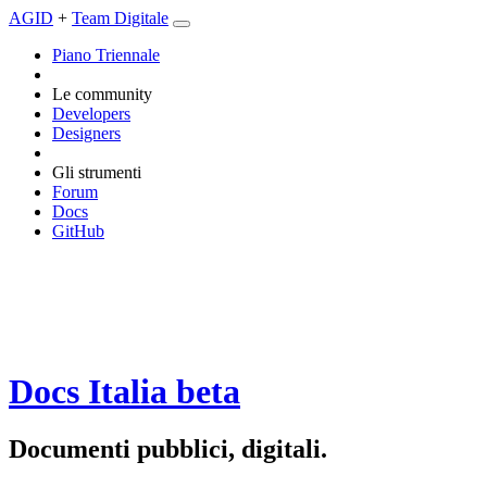
AGID
+
Team Digitale
Piano Triennale
Le community
Developers
Designers
Gli strumenti
Forum
Docs
GitHub
Docs Italia
beta
Documenti pubblici, digitali.