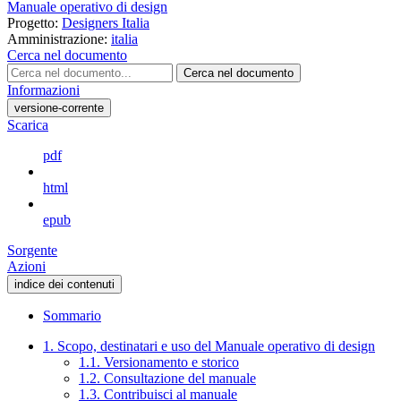
Manuale operativo di design
Progetto:
Designers Italia
Amministrazione:
italia
Cerca nel documento
Cerca nel documento
Informazioni
versione-corrente
Scarica
pdf
html
epub
Sorgente
Azioni
indice dei contenuti
Sommario
1. Scopo, destinatari e uso del Manuale operativo di design
1.1. Versionamento e storico
1.2. Consultazione del manuale
1.3. Contribuisci al manuale