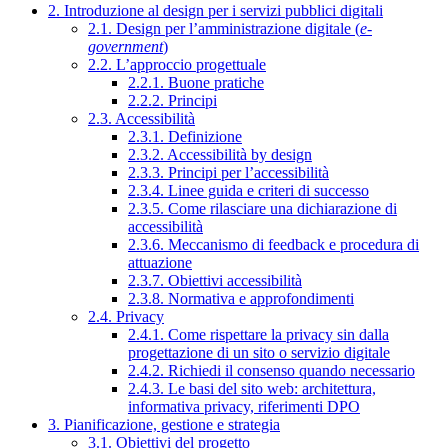
2. Introduzione al design per i servizi pubblici digitali
2.1. Design per l’amministrazione digitale (
e-
government
)
2.2. L’approccio progettuale
2.2.1. Buone pratiche
2.2.2. Principi
2.3. Accessibilità
2.3.1. Definizione
2.3.2. Accessibilità by design
2.3.3. Principi per l’accessibilità
2.3.4. Linee guida e criteri di successo
2.3.5. Come rilasciare una dichiarazione di
accessibilità
2.3.6. Meccanismo di feedback e procedura di
attuazione
2.3.7. Obiettivi accessibilità
2.3.8. Normativa e approfondimenti
2.4. Privacy
2.4.1. Come rispettare la privacy sin dalla
progettazione di un sito o servizio digitale
2.4.2. Richiedi il consenso quando necessario
2.4.3. Le basi del sito web: architettura,
informativa privacy, riferimenti DPO
3. Pianificazione, gestione e strategia
3.1. Obiettivi del progetto