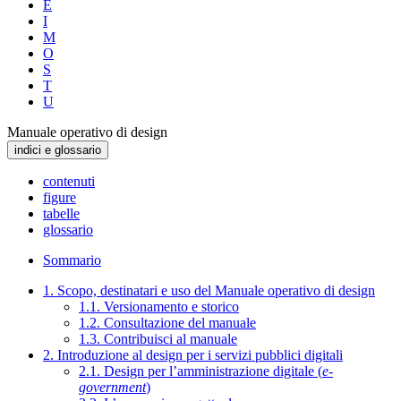
E
I
M
O
S
T
U
Manuale operativo di design
indici e glossario
contenuti
figure
tabelle
glossario
Sommario
1. Scopo, destinatari e uso del Manuale operativo di design
1.1. Versionamento e storico
1.2. Consultazione del manuale
1.3. Contribuisci al manuale
2. Introduzione al design per i servizi pubblici digitali
2.1. Design per l’amministrazione digitale (
e-
government
)