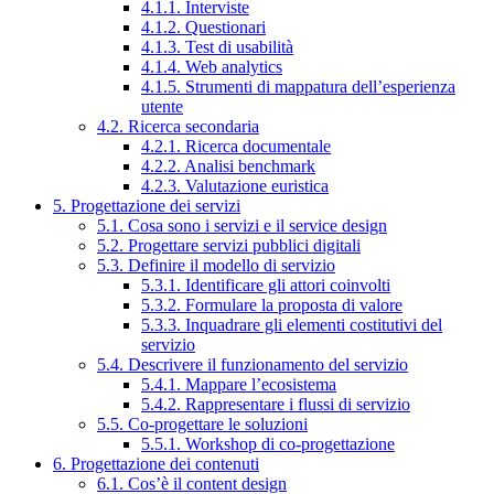
4.1.1. Interviste
4.1.2. Questionari
4.1.3. Test di usabilità
4.1.4. Web analytics
4.1.5. Strumenti di mappatura dell’esperienza
utente
4.2. Ricerca secondaria
4.2.1. Ricerca documentale
4.2.2. Analisi benchmark
4.2.3. Valutazione euristica
5. Progettazione dei servizi
5.1. Cosa sono i servizi e il service design
5.2. Progettare servizi pubblici digitali
5.3. Definire il modello di servizio
5.3.1. Identificare gli attori coinvolti
5.3.2. Formulare la proposta di valore
5.3.3. Inquadrare gli elementi costitutivi del
servizio
5.4. Descrivere il funzionamento del servizio
5.4.1. Mappare l’ecosistema
5.4.2. Rappresentare i flussi di servizio
5.5. Co-progettare le soluzioni
5.5.1. Workshop di co-progettazione
6. Progettazione dei contenuti
6.1. Cos’è il content design