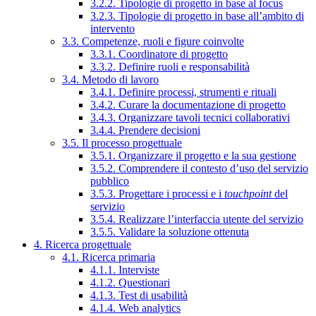
3.2.2. Tipologie di progetto in base al focus
3.2.3. Tipologie di progetto in base all’ambito di
intervento
3.3. Competenze, ruoli e figure coinvolte
3.3.1. Coordinatore di progetto
3.3.2. Definire ruoli e responsabilità
3.4. Metodo di lavoro
3.4.1. Definire processi, strumenti e rituali
3.4.2. Curare la documentazione di progetto
3.4.3. Organizzare tavoli tecnici collaborativi
3.4.4. Prendere decisioni
3.5. Il processo progettuale
3.5.1. Organizzare il progetto e la sua gestione
3.5.2. Comprendere il contesto d’uso del servizio
pubblico
3.5.3. Progettare i processi e i
touchpoint
del
servizio
3.5.4. Realizzare l’interfaccia utente del servizio
3.5.5. Validare la soluzione ottenuta
4. Ricerca progettuale
4.1. Ricerca primaria
4.1.1. Interviste
4.1.2. Questionari
4.1.3. Test di usabilità
4.1.4. Web analytics