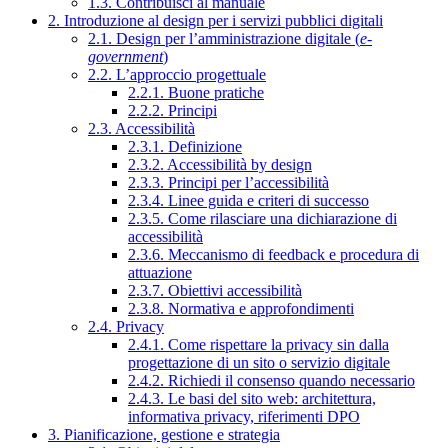
1.3. Contribuisci al manuale
2. Introduzione al design per i servizi pubblici digitali
2.1. Design per l’amministrazione digitale (
e-
government
)
2.2. L’approccio progettuale
2.2.1. Buone pratiche
2.2.2. Principi
2.3. Accessibilità
2.3.1. Definizione
2.3.2. Accessibilità by design
2.3.3. Principi per l’accessibilità
2.3.4. Linee guida e criteri di successo
2.3.5. Come rilasciare una dichiarazione di
accessibilità
2.3.6. Meccanismo di feedback e procedura di
attuazione
2.3.7. Obiettivi accessibilità
2.3.8. Normativa e approfondimenti
2.4. Privacy
2.4.1. Come rispettare la privacy sin dalla
progettazione di un sito o servizio digitale
2.4.2. Richiedi il consenso quando necessario
2.4.3. Le basi del sito web: architettura,
informativa privacy, riferimenti DPO
3. Pianificazione, gestione e strategia