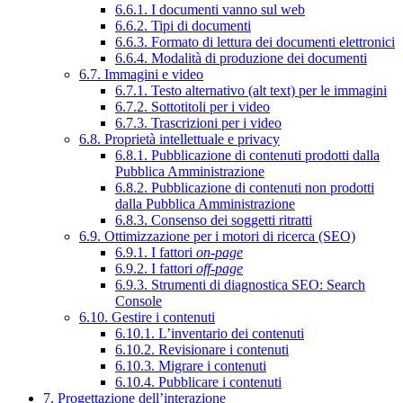
6.6.1. I documenti vanno sul web
6.6.2. Tipi di documenti
6.6.3. Formato di lettura dei documenti elettronici
6.6.4. Modalità di produzione dei documenti
6.7. Immagini e video
6.7.1. Testo alternativo (alt text) per le immagini
6.7.2. Sottotitoli per i video
6.7.3. Trascrizioni per i video
6.8. Proprietà intellettuale e privacy
6.8.1. Pubblicazione di contenuti prodotti dalla
Pubblica Amministrazione
6.8.2. Pubblicazione di contenuti non prodotti
dalla Pubblica Amministrazione
6.8.3. Consenso dei soggetti ritratti
6.9. Ottimizzazione per i motori di ricerca (SEO)
6.9.1. I fattori
on-page
6.9.2. I fattori
off-page
6.9.3. Strumenti di diagnostica SEO: Search
Console
6.10. Gestire i contenuti
6.10.1. L’inventario dei contenuti
6.10.2. Revisionare i contenuti
6.10.3. Migrare i contenuti
6.10.4. Pubblicare i contenuti
7. Progettazione dell’interazione