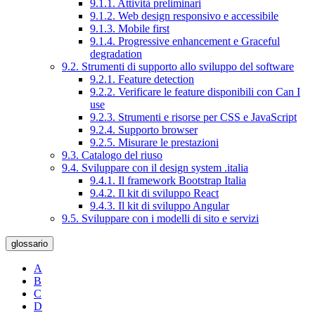
9.1.1. Attività preliminari
9.1.2. Web design responsivo e accessibile
9.1.3. Mobile first
9.1.4. Progressive enhancement e Graceful
degradation
9.2. Strumenti di supporto allo sviluppo del software
9.2.1. Feature detection
9.2.2. Verificare le feature disponibili con Can I
use
9.2.3. Strumenti e risorse per CSS e JavaScript
9.2.4. Supporto browser
9.2.5. Misurare le prestazioni
9.3. Catalogo del riuso
9.4. Sviluppare con il design system .italia
9.4.1. Il framework Bootstrap Italia
9.4.2. Il kit di sviluppo React
9.4.3. Il kit di sviluppo Angular
9.5. Sviluppare con i modelli di sito e servizi
glossario
A
B
C
D