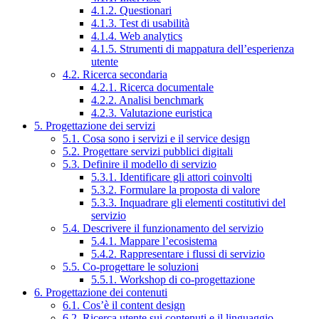
4.1.2. Questionari
4.1.3. Test di usabilità
4.1.4. Web analytics
4.1.5. Strumenti di mappatura dell’esperienza
utente
4.2. Ricerca secondaria
4.2.1. Ricerca documentale
4.2.2. Analisi benchmark
4.2.3. Valutazione euristica
5. Progettazione dei servizi
5.1. Cosa sono i servizi e il service design
5.2. Progettare servizi pubblici digitali
5.3. Definire il modello di servizio
5.3.1. Identificare gli attori coinvolti
5.3.2. Formulare la proposta di valore
5.3.3. Inquadrare gli elementi costitutivi del
servizio
5.4. Descrivere il funzionamento del servizio
5.4.1. Mappare l’ecosistema
5.4.2. Rappresentare i flussi di servizio
5.5. Co-progettare le soluzioni
5.5.1. Workshop di co-progettazione
6. Progettazione dei contenuti
6.1. Cos’è il content design
6.2. Ricerca utente sui contenuti e il linguaggio