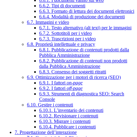
6.6.1. I documenti vanno sul web
6.6.2. Tipi di documenti
6.6.3. Formato di lettura dei documenti elettronici
6.6.4. Modalità di produzione dei documenti
6.7. Immagini e video
6.7.1. Testo alternativo (alt text) per le immagini
6.7.2. Sottotitoli per i video
6.7.3. Trascrizioni per i video
6.8. Proprietà intellettuale e privacy
6.8.1. Pubblicazione di contenuti prodotti dalla
Pubblica Amministrazione
6.8.2. Pubblicazione di contenuti non prodotti
dalla Pubblica Amministrazione
6.8.3. Consenso dei soggetti ritratti
6.9. Ottimizzazione per i motori di ricerca (SEO)
6.9.1. I fattori
on-page
6.9.2. I fattori
off-page
6.9.3. Strumenti di diagnostica SEO: Search
Console
6.10. Gestire i contenuti
6.10.1. L’inventario dei contenuti
6.10.2. Revisionare i contenuti
6.10.3. Migrare i contenuti
6.10.4. Pubblicare i contenuti
7. Progettazione dell’interazione