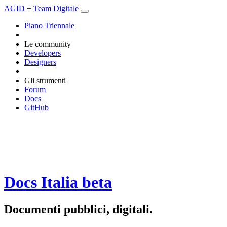
AGID
+
Team Digitale
Piano Triennale
Le community
Developers
Designers
Gli strumenti
Forum
Docs
GitHub
Docs Italia
beta
Documenti pubblici, digitali.