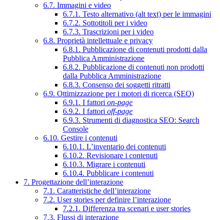
6.7. Immagini e video
6.7.1. Testo alternativo (alt text) per le immagini
6.7.2. Sottotitoli per i video
6.7.3. Trascrizioni per i video
6.8. Proprietà intellettuale e privacy
6.8.1. Pubblicazione di contenuti prodotti dalla
Pubblica Amministrazione
6.8.2. Pubblicazione di contenuti non prodotti
dalla Pubblica Amministrazione
6.8.3. Consenso dei soggetti ritratti
6.9. Ottimizzazione per i motori di ricerca (SEO)
6.9.1. I fattori
on-page
6.9.2. I fattori
off-page
6.9.3. Strumenti di diagnostica SEO: Search
Console
6.10. Gestire i contenuti
6.10.1. L’inventario dei contenuti
6.10.2. Revisionare i contenuti
6.10.3. Migrare i contenuti
6.10.4. Pubblicare i contenuti
7. Progettazione dell’interazione
7.1. Caratteristiche dell’interazione
7.2. User stories per definire l’interazione
7.2.1. Differenza tra scenari e user stories
7.3. Flussi di interazione