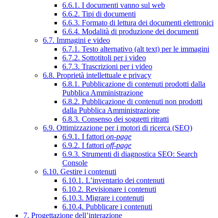
6.6.1. I documenti vanno sul web
6.6.2. Tipi di documenti
6.6.3. Formato di lettura dei documenti elettronici
6.6.4. Modalità di produzione dei documenti
6.7. Immagini e video
6.7.1. Testo alternativo (alt text) per le immagini
6.7.2. Sottotitoli per i video
6.7.3. Trascrizioni per i video
6.8. Proprietà intellettuale e privacy
6.8.1. Pubblicazione di contenuti prodotti dalla
Pubblica Amministrazione
6.8.2. Pubblicazione di contenuti non prodotti
dalla Pubblica Amministrazione
6.8.3. Consenso dei soggetti ritratti
6.9. Ottimizzazione per i motori di ricerca (SEO)
6.9.1. I fattori
on-page
6.9.2. I fattori
off-page
6.9.3. Strumenti di diagnostica SEO: Search
Console
6.10. Gestire i contenuti
6.10.1. L’inventario dei contenuti
6.10.2. Revisionare i contenuti
6.10.3. Migrare i contenuti
6.10.4. Pubblicare i contenuti
7. Progettazione dell’interazione