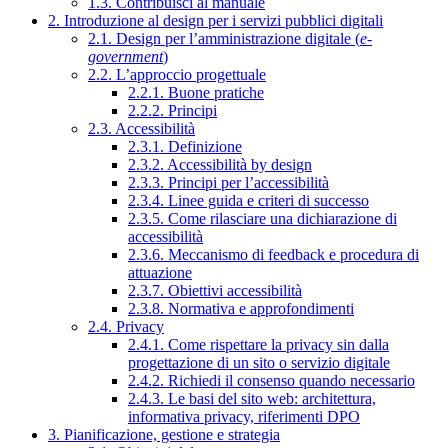
1.3. Contribuisci al manuale
2. Introduzione al design per i servizi pubblici digitali
2.1. Design per l’amministrazione digitale (
e-
government
)
2.2. L’approccio progettuale
2.2.1. Buone pratiche
2.2.2. Principi
2.3. Accessibilità
2.3.1. Definizione
2.3.2. Accessibilità by design
2.3.3. Principi per l’accessibilità
2.3.4. Linee guida e criteri di successo
2.3.5. Come rilasciare una dichiarazione di
accessibilità
2.3.6. Meccanismo di feedback e procedura di
attuazione
2.3.7. Obiettivi accessibilità
2.3.8. Normativa e approfondimenti
2.4. Privacy
2.4.1. Come rispettare la privacy sin dalla
progettazione di un sito o servizio digitale
2.4.2. Richiedi il consenso quando necessario
2.4.3. Le basi del sito web: architettura,
informativa privacy, riferimenti DPO
3. Pianificazione, gestione e strategia