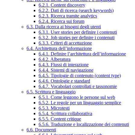
6.2.1. Content discovery
6.2.2. Dati di ricerca (search keywords)
6.2.3. Ricerca tramite analytics
6.2.4. Ricerca sui forum
6.3. Dalla ricerca ai bisogni degli utenti
6.3.1. User stories per definire i contenuti
6.3.2. Job stories per definire i contenuti
6.3.3. Criteri di accettazione
6.4. Architettura dell’informazione
6.4.1. Definire l’architettura dell’informazione
6.4.2. Alberatura
6.4.3. Flussi di interazione
6.4.4. Sistemi di navigazione
6.4.5. Tipologie di contenuto (content type)
6.4.6. Ontologie e standard
6.4.7. Vocabolari controllati e tassonomie
6.5. Scrittura e linguaggio
6.5.1. Come leggono le persone sul web
6.5.2. Le regole per un linguaggio semplice
6.5.3. Microtesti
6.5.4. Scrittura collaborativa
6.5.5. Content critique
6.5.6. Traduzione e localizzazione dei contenuti
6.6. Documenti