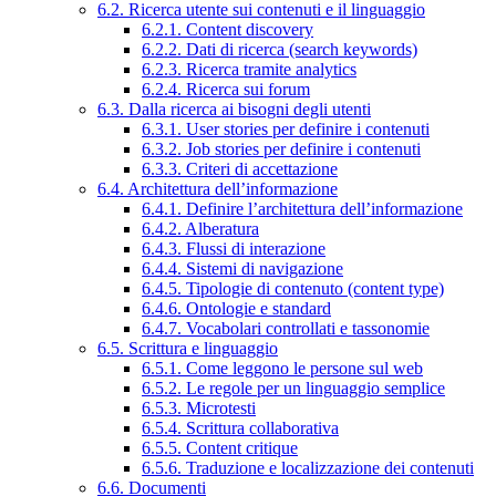
6.2. Ricerca utente sui contenuti e il linguaggio
6.2.1. Content discovery
6.2.2. Dati di ricerca (search keywords)
6.2.3. Ricerca tramite analytics
6.2.4. Ricerca sui forum
6.3. Dalla ricerca ai bisogni degli utenti
6.3.1. User stories per definire i contenuti
6.3.2. Job stories per definire i contenuti
6.3.3. Criteri di accettazione
6.4. Architettura dell’informazione
6.4.1. Definire l’architettura dell’informazione
6.4.2. Alberatura
6.4.3. Flussi di interazione
6.4.4. Sistemi di navigazione
6.4.5. Tipologie di contenuto (content type)
6.4.6. Ontologie e standard
6.4.7. Vocabolari controllati e tassonomie
6.5. Scrittura e linguaggio
6.5.1. Come leggono le persone sul web
6.5.2. Le regole per un linguaggio semplice
6.5.3. Microtesti
6.5.4. Scrittura collaborativa
6.5.5. Content critique
6.5.6. Traduzione e localizzazione dei contenuti
6.6. Documenti