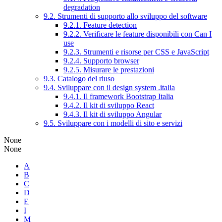
degradation
9.2. Strumenti di supporto allo sviluppo del software
9.2.1. Feature detection
9.2.2. Verificare le feature disponibili con Can I
use
9.2.3. Strumenti e risorse per CSS e JavaScript
9.2.4. Supporto browser
9.2.5. Misurare le prestazioni
9.3. Catalogo del riuso
9.4. Sviluppare con il design system .italia
9.4.1. Il framework Bootstrap Italia
9.4.2. Il kit di sviluppo React
9.4.3. Il kit di sviluppo Angular
9.5. Sviluppare con i modelli di sito e servizi
None
None
A
B
C
D
E
I
M