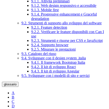
9.1.1. Attività preliminari
9.1.2. Web design responsivo e accessibile
9.1.3. Mobile first
9.1.4. Progressive enhancement e Graceful
degradation
9.2. Strumenti di supporto allo sviluppo del software
9.2.1. Feature detection
9.2.2. Verificare le feature disponibili con Can I
use
9.2.3. Strumenti e risorse per CSS e JavaScript
9.2.4. Supporto browser
9.2.5. Misurare le prestazioni
9.3. Catalogo del riuso
9.4. Sviluppare con il design system .italia
9.4.1. Il framework Bootstrap Italia
9.4.2. Il kit di sviluppo React
9.4.3. Il kit di sviluppo Angular
9.5. Sviluppare con i modelli di sito e servizi
glossario
A
B
C
D