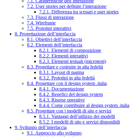
7.1. Caratteristiche dell’interazione
7.2. User stories per definire l’interazione
7.2.1. Differenza tra scenari e user stories
7.3. Flussi di interazione
7.4. Wireframe
7.5. Prototipi interattivi
8. Progettazione dell’interfaccia
8.1. Obiettivi dell’interfaccia
8.2. Elementi dell’interfaccia
8.2.1. Elementi di composizione
8.2.2. Elementi interattivi
8.2.3. Elementi testuali (microtesti)
8.3. Progettare e costruire in alta fedeltà
8.3.1. Layout di pagina
8.3.2. Prototipi in alta fedeltà
8.4. Progettare con il design system .italia
8.4.1. Documentazione
8.4.2. Benefici del design system
8.4.3. Risorse operative
8.4.4. Come contribuire al design system .italia
8.5. Progettare con i modelli di sito e servizi
8.5.1. Vantaggi dell’utilizzo dei modelli
8.5.2. I modelli di sito e servizi disponibili
9. Sviluppo dell’interfaccia
9.1. Approccio allo sviluppo