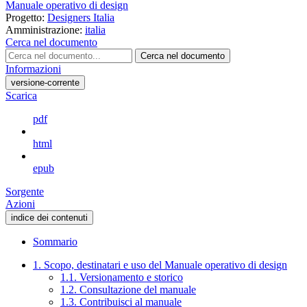
Manuale operativo di design
Progetto:
Designers Italia
Amministrazione:
italia
Cerca nel documento
Cerca nel documento
Informazioni
versione-corrente
Scarica
pdf
html
epub
Sorgente
Azioni
indice dei contenuti
Sommario
1. Scopo, destinatari e uso del Manuale operativo di design
1.1. Versionamento e storico
1.2. Consultazione del manuale
1.3. Contribuisci al manuale