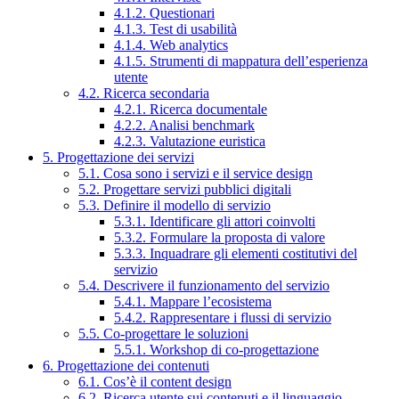
4.1.2. Questionari
4.1.3. Test di usabilità
4.1.4. Web analytics
4.1.5. Strumenti di mappatura dell’esperienza
utente
4.2. Ricerca secondaria
4.2.1. Ricerca documentale
4.2.2. Analisi benchmark
4.2.3. Valutazione euristica
5. Progettazione dei servizi
5.1. Cosa sono i servizi e il service design
5.2. Progettare servizi pubblici digitali
5.3. Definire il modello di servizio
5.3.1. Identificare gli attori coinvolti
5.3.2. Formulare la proposta di valore
5.3.3. Inquadrare gli elementi costitutivi del
servizio
5.4. Descrivere il funzionamento del servizio
5.4.1. Mappare l’ecosistema
5.4.2. Rappresentare i flussi di servizio
5.5. Co-progettare le soluzioni
5.5.1. Workshop di co-progettazione
6. Progettazione dei contenuti
6.1. Cos’è il content design
6.2. Ricerca utente sui contenuti e il linguaggio