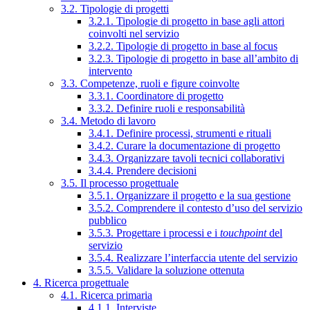
3.2. Tipologie di progetti
3.2.1. Tipologie di progetto in base agli attori
coinvolti nel servizio
3.2.2. Tipologie di progetto in base al focus
3.2.3. Tipologie di progetto in base all’ambito di
intervento
3.3. Competenze, ruoli e figure coinvolte
3.3.1. Coordinatore di progetto
3.3.2. Definire ruoli e responsabilità
3.4. Metodo di lavoro
3.4.1. Definire processi, strumenti e rituali
3.4.2. Curare la documentazione di progetto
3.4.3. Organizzare tavoli tecnici collaborativi
3.4.4. Prendere decisioni
3.5. Il processo progettuale
3.5.1. Organizzare il progetto e la sua gestione
3.5.2. Comprendere il contesto d’uso del servizio
pubblico
3.5.3. Progettare i processi e i
touchpoint
del
servizio
3.5.4. Realizzare l’interfaccia utente del servizio
3.5.5. Validare la soluzione ottenuta
4. Ricerca progettuale
4.1. Ricerca primaria
4.1.1. Interviste