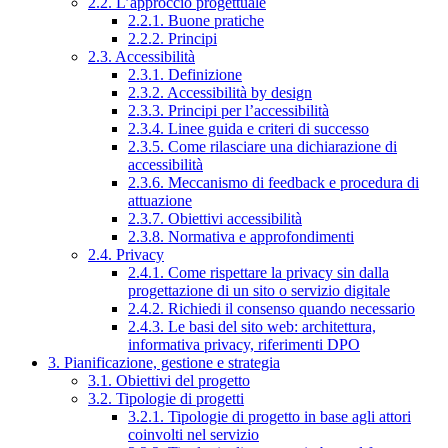
2.2. L’approccio progettuale
2.2.1. Buone pratiche
2.2.2. Principi
2.3. Accessibilità
2.3.1. Definizione
2.3.2. Accessibilità by design
2.3.3. Principi per l’accessibilità
2.3.4. Linee guida e criteri di successo
2.3.5. Come rilasciare una dichiarazione di
accessibilità
2.3.6. Meccanismo di feedback e procedura di
attuazione
2.3.7. Obiettivi accessibilità
2.3.8. Normativa e approfondimenti
2.4. Privacy
2.4.1. Come rispettare la privacy sin dalla
progettazione di un sito o servizio digitale
2.4.2. Richiedi il consenso quando necessario
2.4.3. Le basi del sito web: architettura,
informativa privacy, riferimenti DPO
3. Pianificazione, gestione e strategia
3.1. Obiettivi del progetto
3.2. Tipologie di progetti
3.2.1. Tipologie di progetto in base agli attori
coinvolti nel servizio