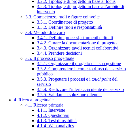
3.2.2. Tipologie di progetto in base al focus
3.2.3. Tipologie di progetto in base all’ambito di
intervento
3.3. Competenze, ruoli e figure coinvolte
3.3.1. Coordinatore di progetto
3.3.2. Definire ruoli e responsabilità
3.4. Metodo di lavoro
3.4.1. Definire processi, strumenti e rituali
3.4.2. Curare la documentazione di progetto
3.4.3. Organizzare tavoli tecnici collaborativi
3.4.4. Prendere decisioni
3.5. Il processo progettuale
3.5.1. Organizzare il progetto e la sua gestione
3.5.2. Comprendere il contesto d’uso del servizio
pubblico
3.5.3. Progettare i processi e i
touchpoint
del
servizio
3.5.4. Realizzare l’interfaccia utente del servizio
3.5.5. Validare la soluzione ottenuta
4. Ricerca progettuale
4.1. Ricerca primaria
4.1.1. Interviste
4.1.2. Questionari
4.1.3. Test di usabilità
4.1.4. Web analytics