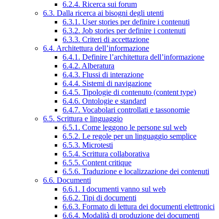
6.2.4. Ricerca sui forum
6.3. Dalla ricerca ai bisogni degli utenti
6.3.1. User stories per definire i contenuti
6.3.2. Job stories per definire i contenuti
6.3.3. Criteri di accettazione
6.4. Architettura dell’informazione
6.4.1. Definire l’architettura dell’informazione
6.4.2. Alberatura
6.4.3. Flussi di interazione
6.4.4. Sistemi di navigazione
6.4.5. Tipologie di contenuto (content type)
6.4.6. Ontologie e standard
6.4.7. Vocabolari controllati e tassonomie
6.5. Scrittura e linguaggio
6.5.1. Come leggono le persone sul web
6.5.2. Le regole per un linguaggio semplice
6.5.3. Microtesti
6.5.4. Scrittura collaborativa
6.5.5. Content critique
6.5.6. Traduzione e localizzazione dei contenuti
6.6. Documenti
6.6.1. I documenti vanno sul web
6.6.2. Tipi di documenti
6.6.3. Formato di lettura dei documenti elettronici
6.6.4. Modalità di produzione dei documenti