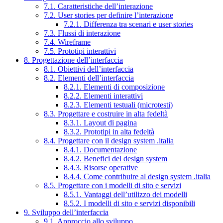
7.1. Caratteristiche dell’interazione
7.2. User stories per definire l’interazione
7.2.1. Differenza tra scenari e user stories
7.3. Flussi di interazione
7.4. Wireframe
7.5. Prototipi interattivi
8. Progettazione dell’interfaccia
8.1. Obiettivi dell’interfaccia
8.2. Elementi dell’interfaccia
8.2.1. Elementi di composizione
8.2.2. Elementi interattivi
8.2.3. Elementi testuali (microtesti)
8.3. Progettare e costruire in alta fedeltà
8.3.1. Layout di pagina
8.3.2. Prototipi in alta fedeltà
8.4. Progettare con il design system .italia
8.4.1. Documentazione
8.4.2. Benefici del design system
8.4.3. Risorse operative
8.4.4. Come contribuire al design system .italia
8.5. Progettare con i modelli di sito e servizi
8.5.1. Vantaggi dell’utilizzo dei modelli
8.5.2. I modelli di sito e servizi disponibili
9. Sviluppo dell’interfaccia
9.1. Approccio allo sviluppo