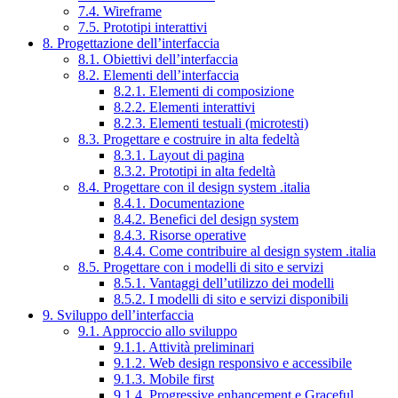
7.4. Wireframe
7.5. Prototipi interattivi
8. Progettazione dell’interfaccia
8.1. Obiettivi dell’interfaccia
8.2. Elementi dell’interfaccia
8.2.1. Elementi di composizione
8.2.2. Elementi interattivi
8.2.3. Elementi testuali (microtesti)
8.3. Progettare e costruire in alta fedeltà
8.3.1. Layout di pagina
8.3.2. Prototipi in alta fedeltà
8.4. Progettare con il design system .italia
8.4.1. Documentazione
8.4.2. Benefici del design system
8.4.3. Risorse operative
8.4.4. Come contribuire al design system .italia
8.5. Progettare con i modelli di sito e servizi
8.5.1. Vantaggi dell’utilizzo dei modelli
8.5.2. I modelli di sito e servizi disponibili
9. Sviluppo dell’interfaccia
9.1. Approccio allo sviluppo
9.1.1. Attività preliminari
9.1.2. Web design responsivo e accessibile
9.1.3. Mobile first
9.1.4. Progressive enhancement e Graceful