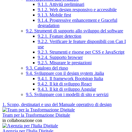
9.1.1. Attività preliminari
9.1.2. Web design responsivo e accessibile
9.1.3. Mobile first
9.1.4. Progressive enhancement e Graceful
degradation
9.2. Strumenti di supporto allo sviluppo del software
9.2.1. Feature detection
9.2.2. Verificare le feature disponibili con Can I
use
9.2.3. Strumenti e risorse per CSS e JavaScript
9.2.4. Supporto browser
9.2.5. Misurare le prestazioni
9.3. Catalogo del riuso
9.4. Sviluppare con il design system .italia
9.4.1. Il framework Bootstrap Italia
9.4.2. Il kit di sviluppo React
9.4.3. Il kit di sviluppo Angular
9.5. Sviluppare con i modelli di sito e servizi
1. Scopo, destinatari e uso del Manuale operativo di design
Team per la Trasformazione Digitale
in collaborazione con
Agenzia per l'Italia Digitale