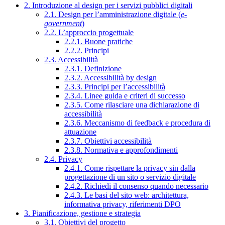
2. Introduzione al design per i servizi pubblici digitali
2.1. Design per l’amministrazione digitale (
e-
government
)
2.2. L’approccio progettuale
2.2.1. Buone pratiche
2.2.2. Principi
2.3. Accessibilità
2.3.1. Definizione
2.3.2. Accessibilità by design
2.3.3. Principi per l’accessibilità
2.3.4. Linee guida e criteri di successo
2.3.5. Come rilasciare una dichiarazione di
accessibilità
2.3.6. Meccanismo di feedback e procedura di
attuazione
2.3.7. Obiettivi accessibilità
2.3.8. Normativa e approfondimenti
2.4. Privacy
2.4.1. Come rispettare la privacy sin dalla
progettazione di un sito o servizio digitale
2.4.2. Richiedi il consenso quando necessario
2.4.3. Le basi del sito web: architettura,
informativa privacy, riferimenti DPO
3. Pianificazione, gestione e strategia
3.1. Obiettivi del progetto