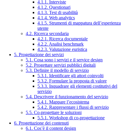
4.1.1. Interviste
4.1.2. Questionari
4.1.3. Test di usabilità
4.1.4. Web analytics
4.1.5. Strumenti di mappatura dell’esperienza
utente
4.2. Ricerca secondaria
4.2.1. Ricerca documentale
4.2.2. Analisi benchmark
4.2.3. Valutazione euristica
5. Progettazione dei servizi
5.1. Cosa sono i servizi e il service design
5.2. Progettare servizi pubblici digitali
5.3. Definire il modello di servizio
5.3.1. Identificare gli attori coinvolti
5.3.2. Formulare la proposta di valore
5.3.3. Inquadrare gli elementi costitutivi del
servizio
5.4. Descrivere il funzionamento del servizio
5.4.1. Mappare l’ecosistema
5.4.2. Rappresentare i flussi di servizio
5.5. Co-progettare le soluzioni
5.5.1. Workshop di co-progettazione
6. Progettazione dei contenuti
6.1. Cos’è il content design