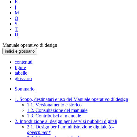
E
I
M
O
S
T
U
Manuale operativo di design
indici e glossario
contenuti
figure
tabelle
glossario
Sommario
1. Scopo, destinatari e uso del Manuale operativo di design
1.1. Versionamento e storico
1.2. Consultazione del manuale
1.3. Contribuisci al manuale
2. Introduzione al design per i servizi pubblici digitali
2.1. Design per l’amministrazione digitale (
e-
government
)