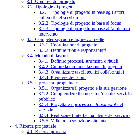
3.1. Obiettivi del progetto
3.2. Tipologie di progetti
3.2.1. Tipologie di progetto in base agli attori
coinvolti nel servizio
3.2.2. Tipologie di progetto in base al focus
3.2.3. Tipologie di progetto in base all’ambito di
intervento
3.3. Competenze, ruoli e figure coinvolte
3.3.1. Coordinatore di progetto
3.3.2. Definire ruoli e responsabilità
3.4. Metodo di lavoro
3.4.1. Definire processi, strumenti e rituali
3.4.2. Curare la documentazione di progetto
3.4.3. Organizzare tavoli tecnici collaborativi
3.4.4. Prendere decisioni
3.5. Il processo progettuale
3.5.1. Organizzare il progetto e la sua gestione
3.5.2. Comprendere il contesto d’uso del servizio
pubblico
3.5.3. Progettare i processi e i
touchpoint
del
servizio
3.5.4. Realizzare l’interfaccia utente del servizio
3.5.5. Validare la soluzione ottenuta
4. Ricerca progettuale
4.1. Ricerca primaria