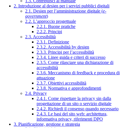
1.3. Contribuisci al manuale
2. Introduzione al design per i servizi pubblici digitali
2.1. Design per l’amministrazione digitale (
e-
government
)
2.2. L’approccio progettuale
2.2.1. Buone pratiche
2.2.2. Principi
2.3. Accessibilità
2.3.1. Definizione
2.3.2. Accessibilità by design
2.3.3. Principi per l’accessibilità
2.3.4. Linee guida e criteri di successo
2.3.5. Come rilasciare una dichiarazione di
accessibilità
2.3.6. Meccanismo di feedback e procedura di
attuazione
2.3.7. Obiettivi accessibilità
2.3.8. Normativa e approfondimenti
2.4. Privacy
2.4.1. Come rispettare la privacy sin dalla
progettazione di un sito o servizio digitale
2.4.2. Richiedi il consenso quando necessario
2.4.3. Le basi del sito web: architettura,
informativa privacy, riferimenti DPO
3. Pianificazione, gestione e strategia