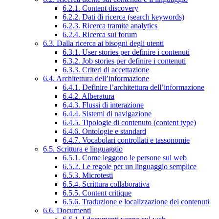
6.2.1. Content discovery
6.2.2. Dati di ricerca (search keywords)
6.2.3. Ricerca tramite analytics
6.2.4. Ricerca sui forum
6.3. Dalla ricerca ai bisogni degli utenti
6.3.1. User stories per definire i contenuti
6.3.2. Job stories per definire i contenuti
6.3.3. Criteri di accettazione
6.4. Architettura dell’informazione
6.4.1. Definire l’architettura dell’informazione
6.4.2. Alberatura
6.4.3. Flussi di interazione
6.4.4. Sistemi di navigazione
6.4.5. Tipologie di contenuto (content type)
6.4.6. Ontologie e standard
6.4.7. Vocabolari controllati e tassonomie
6.5. Scrittura e linguaggio
6.5.1. Come leggono le persone sul web
6.5.2. Le regole per un linguaggio semplice
6.5.3. Microtesti
6.5.4. Scrittura collaborativa
6.5.5. Content critique
6.5.6. Traduzione e localizzazione dei contenuti
6.6. Documenti