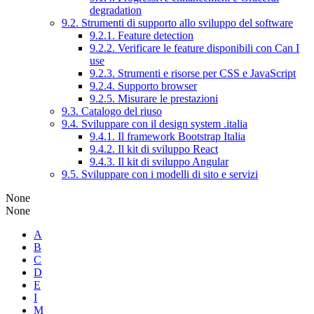
degradation
9.2. Strumenti di supporto allo sviluppo del software
9.2.1. Feature detection
9.2.2. Verificare le feature disponibili con Can I
use
9.2.3. Strumenti e risorse per CSS e JavaScript
9.2.4. Supporto browser
9.2.5. Misurare le prestazioni
9.3. Catalogo del riuso
9.4. Sviluppare con il design system .italia
9.4.1. Il framework Bootstrap Italia
9.4.2. Il kit di sviluppo React
9.4.3. Il kit di sviluppo Angular
9.5. Sviluppare con i modelli di sito e servizi
None
None
A
B
C
D
E
I
M