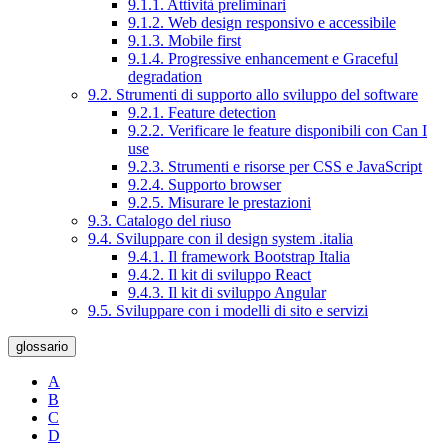
9.1.1. Attività preliminari
9.1.2. Web design responsivo e accessibile
9.1.3. Mobile first
9.1.4. Progressive enhancement e Graceful
degradation
9.2. Strumenti di supporto allo sviluppo del software
9.2.1. Feature detection
9.2.2. Verificare le feature disponibili con Can I
use
9.2.3. Strumenti e risorse per CSS e JavaScript
9.2.4. Supporto browser
9.2.5. Misurare le prestazioni
9.3. Catalogo del riuso
9.4. Sviluppare con il design system .italia
9.4.1. Il framework Bootstrap Italia
9.4.2. Il kit di sviluppo React
9.4.3. Il kit di sviluppo Angular
9.5. Sviluppare con i modelli di sito e servizi
glossario
A
B
C
D