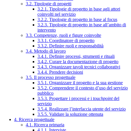
3.2. Tipologie di progetti
3.2.1. Tipologie di progetto in base agli attori
coinvolti nel servizio
3.2.2. Tipologie di progetto in base al focus
3.2.3. Tipologie di progetto in base all’ambito di
intervento
3.3. Competenze, ruoli e figure coinvolte
3.3.1. Coordinatore di progetto
3.3.2. Definire ruoli e responsabilità
3.4. Metodo di lavoro
3.4.1. Definire processi, strumenti e rituali
3.4.2. Curare la documentazione di progetto
3.4.3. Organizzare tavoli tecnici collaborativi
3.4.4. Prendere decisioni
3.5. Il processo progettuale
3.5.1. Organizzare il progetto e la sua gestione
3.5.2. Comprendere il contesto d’uso del servizio
pubblico
3.5.3. Progettare i processi e i
touchpoint
del
servizio
3.5.4. Realizzare l’interfaccia utente del servizio
3.5.5. Validare la soluzione ottenuta
4. Ricerca progettuale
4.1. Ricerca primaria
4.1.1. Interviste