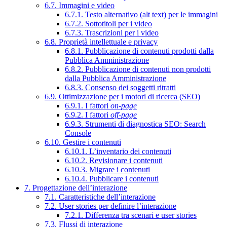
6.7. Immagini e video
6.7.1. Testo alternativo (alt text) per le immagini
6.7.2. Sottotitoli per i video
6.7.3. Trascrizioni per i video
6.8. Proprietà intellettuale e privacy
6.8.1. Pubblicazione di contenuti prodotti dalla
Pubblica Amministrazione
6.8.2. Pubblicazione di contenuti non prodotti
dalla Pubblica Amministrazione
6.8.3. Consenso dei soggetti ritratti
6.9. Ottimizzazione per i motori di ricerca (SEO)
6.9.1. I fattori
on-page
6.9.2. I fattori
off-page
6.9.3. Strumenti di diagnostica SEO: Search
Console
6.10. Gestire i contenuti
6.10.1. L’inventario dei contenuti
6.10.2. Revisionare i contenuti
6.10.3. Migrare i contenuti
6.10.4. Pubblicare i contenuti
7. Progettazione dell’interazione
7.1. Caratteristiche dell’interazione
7.2. User stories per definire l’interazione
7.2.1. Differenza tra scenari e user stories
7.3. Flussi di interazione