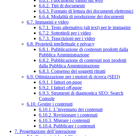
6.6.1. I documenti vanno sul web
6.6.2. Tipi di documenti
6.6.3. Formato di lettura dei documenti elettronici
6.6.4. Modalità di produzione dei documenti
6.7. Immagini e video
6.7.1. Testo alternativo (alt text) per le immagini
6.7.2. Sottotitoli per i video
6.7.3. Trascrizioni per i video
6.8. Proprietà intellettuale e privacy
6.8.1. Pubblicazione di contenuti prodotti dalla
Pubblica Amministrazione
6.8.2. Pubblicazione di contenuti non prodotti
dalla Pubblica Amministrazione
6.8.3. Consenso dei soggetti ritratti
6.9. Ottimizzazione per i motori di ricerca (SEO)
6.9.1. I fattori
on-page
6.9.2. I fattori
off-page
6.9.3. Strumenti di diagnostica SEO: Search
Console
6.10. Gestire i contenuti
6.10.1. L’inventario dei contenuti
6.10.2. Revisionare i contenuti
6.10.3. Migrare i contenuti
6.10.4. Pubblicare i contenuti
7. Progettazione dell’interazione