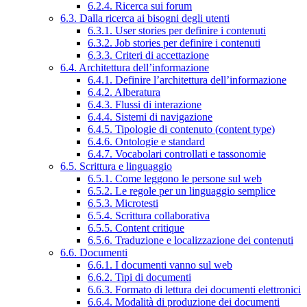
6.2.4. Ricerca sui forum
6.3. Dalla ricerca ai bisogni degli utenti
6.3.1. User stories per definire i contenuti
6.3.2. Job stories per definire i contenuti
6.3.3. Criteri di accettazione
6.4. Architettura dell’informazione
6.4.1. Definire l’architettura dell’informazione
6.4.2. Alberatura
6.4.3. Flussi di interazione
6.4.4. Sistemi di navigazione
6.4.5. Tipologie di contenuto (content type)
6.4.6. Ontologie e standard
6.4.7. Vocabolari controllati e tassonomie
6.5. Scrittura e linguaggio
6.5.1. Come leggono le persone sul web
6.5.2. Le regole per un linguaggio semplice
6.5.3. Microtesti
6.5.4. Scrittura collaborativa
6.5.5. Content critique
6.5.6. Traduzione e localizzazione dei contenuti
6.6. Documenti
6.6.1. I documenti vanno sul web
6.6.2. Tipi di documenti
6.6.3. Formato di lettura dei documenti elettronici
6.6.4. Modalità di produzione dei documenti