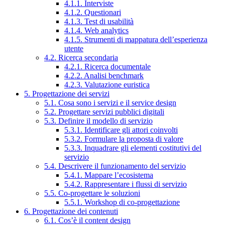
4.1.1. Interviste
4.1.2. Questionari
4.1.3. Test di usabilità
4.1.4. Web analytics
4.1.5. Strumenti di mappatura dell’esperienza
utente
4.2. Ricerca secondaria
4.2.1. Ricerca documentale
4.2.2. Analisi benchmark
4.2.3. Valutazione euristica
5. Progettazione dei servizi
5.1. Cosa sono i servizi e il service design
5.2. Progettare servizi pubblici digitali
5.3. Definire il modello di servizio
5.3.1. Identificare gli attori coinvolti
5.3.2. Formulare la proposta di valore
5.3.3. Inquadrare gli elementi costitutivi del
servizio
5.4. Descrivere il funzionamento del servizio
5.4.1. Mappare l’ecosistema
5.4.2. Rappresentare i flussi di servizio
5.5. Co-progettare le soluzioni
5.5.1. Workshop di co-progettazione
6. Progettazione dei contenuti
6.1. Cos’è il content design