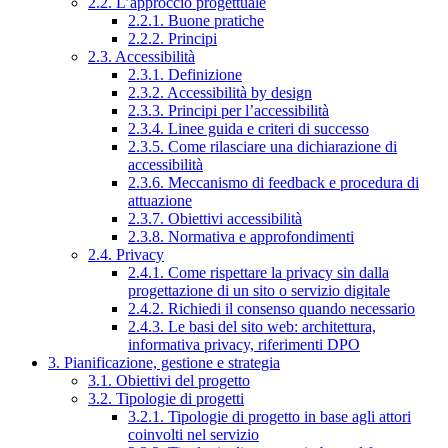
2.2. L’approccio progettuale
2.2.1. Buone pratiche
2.2.2. Principi
2.3. Accessibilità
2.3.1. Definizione
2.3.2. Accessibilità by design
2.3.3. Principi per l’accessibilità
2.3.4. Linee guida e criteri di successo
2.3.5. Come rilasciare una dichiarazione di
accessibilità
2.3.6. Meccanismo di feedback e procedura di
attuazione
2.3.7. Obiettivi accessibilità
2.3.8. Normativa e approfondimenti
2.4. Privacy
2.4.1. Come rispettare la privacy sin dalla
progettazione di un sito o servizio digitale
2.4.2. Richiedi il consenso quando necessario
2.4.3. Le basi del sito web: architettura,
informativa privacy, riferimenti DPO
3. Pianificazione, gestione e strategia
3.1. Obiettivi del progetto
3.2. Tipologie di progetti
3.2.1. Tipologie di progetto in base agli attori
coinvolti nel servizio