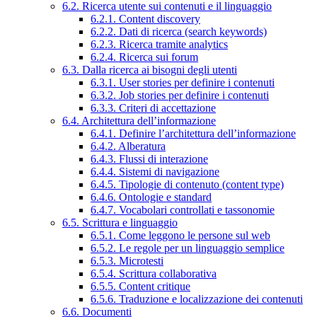
6.2. Ricerca utente sui contenuti e il linguaggio
6.2.1. Content discovery
6.2.2. Dati di ricerca (search keywords)
6.2.3. Ricerca tramite analytics
6.2.4. Ricerca sui forum
6.3. Dalla ricerca ai bisogni degli utenti
6.3.1. User stories per definire i contenuti
6.3.2. Job stories per definire i contenuti
6.3.3. Criteri di accettazione
6.4. Architettura dell’informazione
6.4.1. Definire l’architettura dell’informazione
6.4.2. Alberatura
6.4.3. Flussi di interazione
6.4.4. Sistemi di navigazione
6.4.5. Tipologie di contenuto (content type)
6.4.6. Ontologie e standard
6.4.7. Vocabolari controllati e tassonomie
6.5. Scrittura e linguaggio
6.5.1. Come leggono le persone sul web
6.5.2. Le regole per un linguaggio semplice
6.5.3. Microtesti
6.5.4. Scrittura collaborativa
6.5.5. Content critique
6.5.6. Traduzione e localizzazione dei contenuti
6.6. Documenti