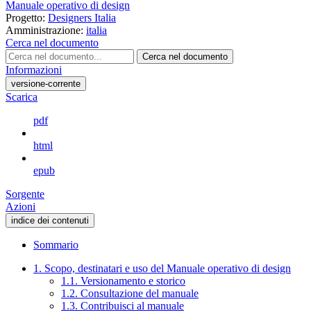
Manuale operativo di design
Progetto:
Designers Italia
Amministrazione:
italia
Cerca nel documento
Cerca nel documento
Informazioni
versione-corrente
Scarica
pdf
html
epub
Sorgente
Azioni
indice dei contenuti
Sommario
1. Scopo, destinatari e uso del Manuale operativo di design
1.1. Versionamento e storico
1.2. Consultazione del manuale
1.3. Contribuisci al manuale