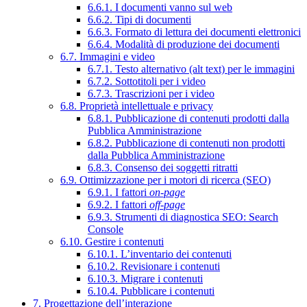
6.6.1. I documenti vanno sul web
6.6.2. Tipi di documenti
6.6.3. Formato di lettura dei documenti elettronici
6.6.4. Modalità di produzione dei documenti
6.7. Immagini e video
6.7.1. Testo alternativo (alt text) per le immagini
6.7.2. Sottotitoli per i video
6.7.3. Trascrizioni per i video
6.8. Proprietà intellettuale e privacy
6.8.1. Pubblicazione di contenuti prodotti dalla
Pubblica Amministrazione
6.8.2. Pubblicazione di contenuti non prodotti
dalla Pubblica Amministrazione
6.8.3. Consenso dei soggetti ritratti
6.9. Ottimizzazione per i motori di ricerca (SEO)
6.9.1. I fattori
on-page
6.9.2. I fattori
off-page
6.9.3. Strumenti di diagnostica SEO: Search
Console
6.10. Gestire i contenuti
6.10.1. L’inventario dei contenuti
6.10.2. Revisionare i contenuti
6.10.3. Migrare i contenuti
6.10.4. Pubblicare i contenuti
7. Progettazione dell’interazione