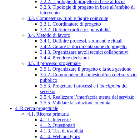
3.2.2. Tipologie di progetto in base al focus
3.2.3. Tipologie di progetto in base all’ambito di
intervento
3.3. Competenze, ruoli e figure coinvolte
3.3.1. Coordinatore di progetto
3.3.2. Definire ruoli e responsabilità
3.4. Metodo di lavoro
3.4.1. Definire processi, strumenti e rituali
3.4.2. Curare la documentazione di progetto
3.4.3. Organizzare tavoli tecnici collaborativi
3.4.4. Prendere decisioni
3.5. Il processo progettuale
3.5.1. Organizzare il progetto e la sua gestione
3.5.2. Comprendere il contesto d’uso del servizio
pubblico
3.5.3. Progettare i processi e i
touchpoint
del
servizio
3.5.4. Realizzare l’interfaccia utente del servizio
3.5.5. Validare la soluzione ottenuta
4. Ricerca progettuale
4.1. Ricerca primaria
4.1.1. Interviste
4.1.2. Questionari
4.1.3. Test di usabilità
4.1.4. Web analytics