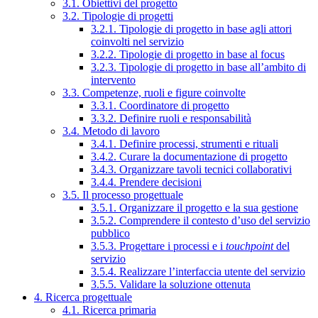
3.1. Obiettivi del progetto
3.2. Tipologie di progetti
3.2.1. Tipologie di progetto in base agli attori
coinvolti nel servizio
3.2.2. Tipologie di progetto in base al focus
3.2.3. Tipologie di progetto in base all’ambito di
intervento
3.3. Competenze, ruoli e figure coinvolte
3.3.1. Coordinatore di progetto
3.3.2. Definire ruoli e responsabilità
3.4. Metodo di lavoro
3.4.1. Definire processi, strumenti e rituali
3.4.2. Curare la documentazione di progetto
3.4.3. Organizzare tavoli tecnici collaborativi
3.4.4. Prendere decisioni
3.5. Il processo progettuale
3.5.1. Organizzare il progetto e la sua gestione
3.5.2. Comprendere il contesto d’uso del servizio
pubblico
3.5.3. Progettare i processi e i
touchpoint
del
servizio
3.5.4. Realizzare l’interfaccia utente del servizio
3.5.5. Validare la soluzione ottenuta
4. Ricerca progettuale
4.1. Ricerca primaria