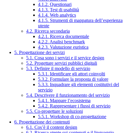
4.1.2. Questionari
4.1.3. Test di usabilità
4.1.4. Web analytics
4.1.5. Strumenti di mappatura dell’esperienza
utente
4.2. Ricerca secondaria
4.2.1. Ricerca documentale
4.2.2. Analisi benchmark
4.2.3. Valutazione euristica
5. Progettazione dei servizi
5.1. Cosa sono i servizi e il service design
5.2. Progettare servizi pubblici digitali
5.3. Definire il modello di servizio
5.3.1. Identificare gli attori coinvolti
5.3.2. Formulare la proposta di valore
5.3.3. Inquadrare gli elementi costitutivi del
servizio
5.4. Descrivere il funzionamento del servizio
5.4.1. Mappare l’ecosistema
5.4.2. Rappresentare i flussi di servizio
5.5. Co-progettare le soluzioni
5.5.1. Workshop di co-progettazione
6. Progettazione dei contenuti
6.1. Cos’è il content design
6.2. Ricerca utente sui contenuti e il linguaggio