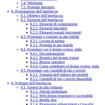
7.4. Wireframe
7.5. Prototipi interattivi
8. Progettazione dell’interfaccia
8.1. Obiettivi dell’interfaccia
8.2. Elementi dell’interfaccia
8.2.1. Elementi di composizione
8.2.2. Elementi interattivi
8.2.3. Elementi testuali (microtesti)
8.3. Progettare e costruire in alta fedeltà
8.3.1. Layout di pagina
8.3.2. Prototipi in alta fedeltà
8.4. Progettare con il design system .italia
8.4.1. Documentazione
8.4.2. Benefici del design system
8.4.3. Risorse operative
8.4.4. Come contribuire al design system .italia
8.5. Progettare con i modelli di sito e servizi
8.5.1. Vantaggi dell’utilizzo dei modelli
8.5.2. I modelli di sito e servizi disponibili
9. Sviluppo dell’interfaccia
9.1. Approccio allo sviluppo
9.1.1. Attività preliminari
9.1.2. Web design responsivo e accessibile
9.1.3. Mobile first
9.1.4. Progressive enhancement e Graceful