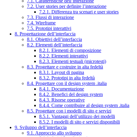
7.1. Caratteristiche dell’interazione
7.2. User stories per definire l’interazione
7.2.1. Differenza tra scenari e user stories
7.3. Flussi di interazione
7.4. Wireframe
7.5. Prototipi interattivi
8. Progettazione dell’interfaccia
8.1. Obiettivi dell’interfaccia
8.2. Elementi dell’interfaccia
8.2.1. Elementi di composizione
8.2.2. Elementi interattivi
8.2.3. Elementi testuali (microtesti)
8.3. Progettare e costruire in alta fedeltà
8.3.1. Layout di pagina
8.3.2. Prototipi in alta fedeltà
8.4. Progettare con il design system .italia
8.4.1. Documentazione
8.4.2. Benefici del design system
8.4.3. Risorse operative
8.4.4. Come contribuire al design system .italia
8.5. Progettare con i modelli di sito e servizi
8.5.1. Vantaggi dell’utilizzo dei modelli
8.5.2. I modelli di sito e servizi disponibili
9. Sviluppo dell’interfaccia
9.1. Approccio allo sviluppo