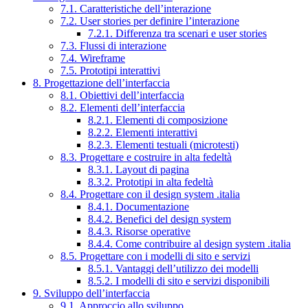
7.1. Caratteristiche dell’interazione
7.2. User stories per definire l’interazione
7.2.1. Differenza tra scenari e user stories
7.3. Flussi di interazione
7.4. Wireframe
7.5. Prototipi interattivi
8. Progettazione dell’interfaccia
8.1. Obiettivi dell’interfaccia
8.2. Elementi dell’interfaccia
8.2.1. Elementi di composizione
8.2.2. Elementi interattivi
8.2.3. Elementi testuali (microtesti)
8.3. Progettare e costruire in alta fedeltà
8.3.1. Layout di pagina
8.3.2. Prototipi in alta fedeltà
8.4. Progettare con il design system .italia
8.4.1. Documentazione
8.4.2. Benefici del design system
8.4.3. Risorse operative
8.4.4. Come contribuire al design system .italia
8.5. Progettare con i modelli di sito e servizi
8.5.1. Vantaggi dell’utilizzo dei modelli
8.5.2. I modelli di sito e servizi disponibili
9. Sviluppo dell’interfaccia
9.1. Approccio allo sviluppo