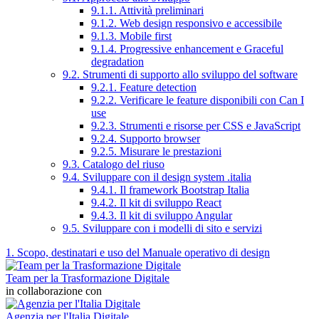
9.1.1. Attività preliminari
9.1.2. Web design responsivo e accessibile
9.1.3. Mobile first
9.1.4. Progressive enhancement e Graceful
degradation
9.2. Strumenti di supporto allo sviluppo del software
9.2.1. Feature detection
9.2.2. Verificare le feature disponibili con Can I
use
9.2.3. Strumenti e risorse per CSS e JavaScript
9.2.4. Supporto browser
9.2.5. Misurare le prestazioni
9.3. Catalogo del riuso
9.4. Sviluppare con il design system .italia
9.4.1. Il framework Bootstrap Italia
9.4.2. Il kit di sviluppo React
9.4.3. Il kit di sviluppo Angular
9.5. Sviluppare con i modelli di sito e servizi
1. Scopo, destinatari e uso del Manuale operativo di design
Team per la Trasformazione Digitale
in collaborazione con
Agenzia per l'Italia Digitale