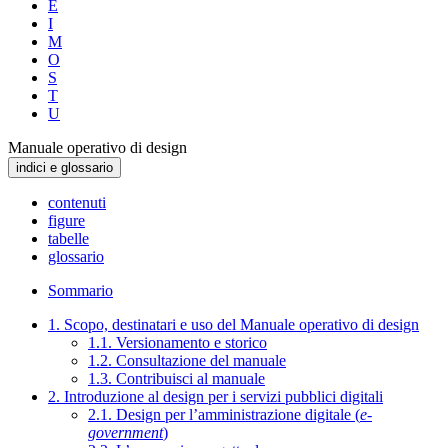
E
I
M
O
S
T
U
Manuale operativo di design
indici e glossario
contenuti
figure
tabelle
glossario
Sommario
1. Scopo, destinatari e uso del Manuale operativo di design
1.1. Versionamento e storico
1.2. Consultazione del manuale
1.3. Contribuisci al manuale
2. Introduzione al design per i servizi pubblici digitali
2.1. Design per l’amministrazione digitale (
e-
government
)