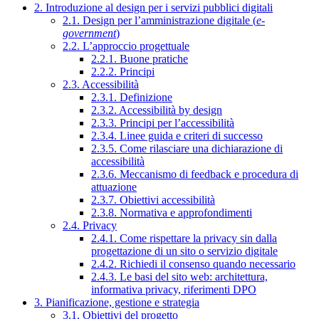
2. Introduzione al design per i servizi pubblici digitali
2.1. Design per l’amministrazione digitale (
e-
government
)
2.2. L’approccio progettuale
2.2.1. Buone pratiche
2.2.2. Principi
2.3. Accessibilità
2.3.1. Definizione
2.3.2. Accessibilità by design
2.3.3. Principi per l’accessibilità
2.3.4. Linee guida e criteri di successo
2.3.5. Come rilasciare una dichiarazione di
accessibilità
2.3.6. Meccanismo di feedback e procedura di
attuazione
2.3.7. Obiettivi accessibilità
2.3.8. Normativa e approfondimenti
2.4. Privacy
2.4.1. Come rispettare la privacy sin dalla
progettazione di un sito o servizio digitale
2.4.2. Richiedi il consenso quando necessario
2.4.3. Le basi del sito web: architettura,
informativa privacy, riferimenti DPO
3. Pianificazione, gestione e strategia
3.1. Obiettivi del progetto