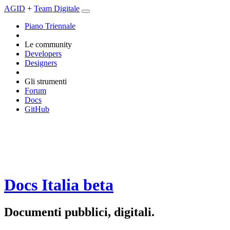
AGID
+
Team Digitale
Piano Triennale
Le community
Developers
Designers
Gli strumenti
Forum
Docs
GitHub
Docs Italia
beta
Documenti pubblici, digitali.