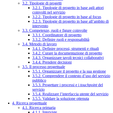
3.2. Tipologie di progetti
3.2.1. Tipologie di progetto in base agli attori
coinvolti nel servizio
3.2.2. Tipologie di progetto in base al focus
3.2.3. Tipologie di progetto in base all’ambito di
intervento
3.3. Competenze, ruoli e figure coinvolte
3.3.1. Coordinatore di progetto
3.3.2. Definire ruoli e responsabilità
3.4. Metodo di lavoro
3.4.1. Definire processi, strumenti e rituali
3.4.2. Curare la documentazione di progetto
3.4.3. Organizzare tavoli tecnici collaborativi
3.4.4. Prendere decisioni
3.5. Il processo progettuale
3.5.1. Organizzare il progetto e la sua gestione
3.5.2. Comprendere il contesto d’uso del servizio
pubblico
3.5.3. Progettare i processi e i
touchpoint
del
servizio
3.5.4. Realizzare l’interfaccia utente del servizio
3.5.5. Validare la soluzione ottenuta
4. Ricerca progettuale
4.1. Ricerca primaria
4.1.1. Interviste