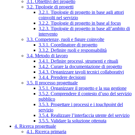
3.1. Obiettivi del progetto
3.2. Tipologie di progetti
3.2.1. Tipologie di progetto in base agli attori
coinvolti nel servizio
3.2.2. Tipologie di progetto in base al focus
3.2.3. Tipologie di progetto in base all’ambito di
intervento
3.3. Competenze, ruoli e figure coinvolte
3.3.1. Coordinatore di progetto
3.3.2. Definire ruoli e responsabilità
3.4. Metodo di lavoro
3.4.1. Definire processi, strumenti e rituali
3.4.2. Curare la documentazione di progetto
3.4.3. Organizzare tavoli tecnici collaborativi
3.4.4. Prendere decisioni
3.5. Il processo progettuale
3.5.1. Organizzare il progetto e la sua gestione
3.5.2. Comprendere il contesto d’uso del servizio
pubblico
3.5.3. Progettare i processi e i
touchpoint
del
servizio
3.5.4. Realizzare l’interfaccia utente del servizio
3.5.5. Validare la soluzione ottenuta
4. Ricerca progettuale
4.1. Ricerca primaria