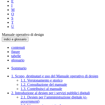
E
I
M
O
S
T
U
Manuale operativo di design
indici e glossario
contenuti
figure
tabelle
glossario
Sommario
1. Scopo, destinatari e uso del Manuale operativo di design
1.1. Versionamento e storico
1.2. Consultazione del manuale
1.3. Contribuisci al manuale
2. Introduzione al design per i servizi pubblici digitali
2.1. Design per l’amministrazione digitale (
e-
government
)