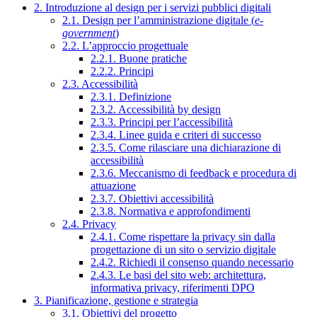
2. Introduzione al design per i servizi pubblici digitali
2.1. Design per l’amministrazione digitale (
e-
government
)
2.2. L’approccio progettuale
2.2.1. Buone pratiche
2.2.2. Principi
2.3. Accessibilità
2.3.1. Definizione
2.3.2. Accessibilità by design
2.3.3. Principi per l’accessibilità
2.3.4. Linee guida e criteri di successo
2.3.5. Come rilasciare una dichiarazione di
accessibilità
2.3.6. Meccanismo di feedback e procedura di
attuazione
2.3.7. Obiettivi accessibilità
2.3.8. Normativa e approfondimenti
2.4. Privacy
2.4.1. Come rispettare la privacy sin dalla
progettazione di un sito o servizio digitale
2.4.2. Richiedi il consenso quando necessario
2.4.3. Le basi del sito web: architettura,
informativa privacy, riferimenti DPO
3. Pianificazione, gestione e strategia
3.1. Obiettivi del progetto