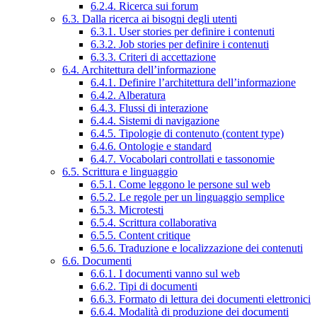
6.2.4. Ricerca sui forum
6.3. Dalla ricerca ai bisogni degli utenti
6.3.1. User stories per definire i contenuti
6.3.2. Job stories per definire i contenuti
6.3.3. Criteri di accettazione
6.4. Architettura dell’informazione
6.4.1. Definire l’architettura dell’informazione
6.4.2. Alberatura
6.4.3. Flussi di interazione
6.4.4. Sistemi di navigazione
6.4.5. Tipologie di contenuto (content type)
6.4.6. Ontologie e standard
6.4.7. Vocabolari controllati e tassonomie
6.5. Scrittura e linguaggio
6.5.1. Come leggono le persone sul web
6.5.2. Le regole per un linguaggio semplice
6.5.3. Microtesti
6.5.4. Scrittura collaborativa
6.5.5. Content critique
6.5.6. Traduzione e localizzazione dei contenuti
6.6. Documenti
6.6.1. I documenti vanno sul web
6.6.2. Tipi di documenti
6.6.3. Formato di lettura dei documenti elettronici
6.6.4. Modalità di produzione dei documenti