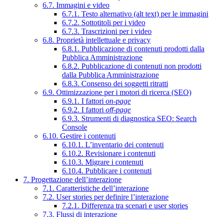
6.7. Immagini e video
6.7.1. Testo alternativo (alt text) per le immagini
6.7.2. Sottotitoli per i video
6.7.3. Trascrizioni per i video
6.8. Proprietà intellettuale e privacy
6.8.1. Pubblicazione di contenuti prodotti dalla
Pubblica Amministrazione
6.8.2. Pubblicazione di contenuti non prodotti
dalla Pubblica Amministrazione
6.8.3. Consenso dei soggetti ritratti
6.9. Ottimizzazione per i motori di ricerca (SEO)
6.9.1. I fattori
on-page
6.9.2. I fattori
off-page
6.9.3. Strumenti di diagnostica SEO: Search
Console
6.10. Gestire i contenuti
6.10.1. L’inventario dei contenuti
6.10.2. Revisionare i contenuti
6.10.3. Migrare i contenuti
6.10.4. Pubblicare i contenuti
7. Progettazione dell’interazione
7.1. Caratteristiche dell’interazione
7.2. User stories per definire l’interazione
7.2.1. Differenza tra scenari e user stories
7.3. Flussi di interazione