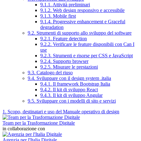
9.1.1. Attività preliminari
9.1.2. Web design responsivo e accessibile
9.1.3. Mobile first
9.1.4. Progressive enhancement e Graceful
degradation
9.2. Strumenti di supporto allo sviluppo del software
9.2.1. Feature detection
9.2.2. Verificare le feature disponibili con Can I
use
9.2.3. Strumenti e risorse per CSS e JavaScript
9.2.4. Supporto browser
9.2.5. Misurare le prestazioni
9.3. Catalogo del riuso
9.4. Sviluppare con il design system .italia
9.4.1. Il framework Bootstrap Italia
9.4.2. Il kit di sviluppo React
9.4.3. Il kit di sviluppo Angular
9.5. Sviluppare con i modelli di sito e servizi
1. Scopo, destinatari e uso del Manuale operativo di design
Team per la Trasformazione Digitale
in collaborazione con
Agenzia per l'Italia Digitale