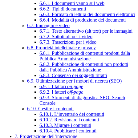
6.6.1. I documenti vanno sul web
6.6.2. Tipi di documenti
6.6.3. Formato di lettura dei documenti elettronici
6.6.4. Modalità di produzione dei documenti
6.7. Immagini e video
6.7.1. Testo alternativo (alt text) per le immagini
6.7.2. Sottotitoli per i video
6.7.3. Trascrizioni per i video
6.8. Proprietà intellettuale e privacy
6.8.1. Pubblicazione di contenuti prodotti dalla
Pubblica Amministrazione
6.8.2. Pubblicazione di contenuti non prodotti
dalla Pubblica Amministrazione
6.8.3. Consenso dei soggetti ritratti
6.9. Ottimizzazione per i motori di ricerca (SEO)
6.9.1. I fattori
on-page
6.9.2. I fattori
off-page
6.9.3. Strumenti di diagnostica SEO: Search
Console
6.10. Gestire i contenuti
6.10.1. L’inventario dei contenuti
6.10.2. Revisionare i contenuti
6.10.3. Migrare i contenuti
6.10.4. Pubblicare i contenuti
7. Progettazione dell’interazione