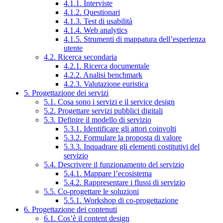
4.1.1. Interviste
4.1.2. Questionari
4.1.3. Test di usabilità
4.1.4. Web analytics
4.1.5. Strumenti di mappatura dell’esperienza
utente
4.2. Ricerca secondaria
4.2.1. Ricerca documentale
4.2.2. Analisi benchmark
4.2.3. Valutazione euristica
5. Progettazione dei servizi
5.1. Cosa sono i servizi e il service design
5.2. Progettare servizi pubblici digitali
5.3. Definire il modello di servizio
5.3.1. Identificare gli attori coinvolti
5.3.2. Formulare la proposta di valore
5.3.3. Inquadrare gli elementi costitutivi del
servizio
5.4. Descrivere il funzionamento del servizio
5.4.1. Mappare l’ecosistema
5.4.2. Rappresentare i flussi di servizio
5.5. Co-progettare le soluzioni
5.5.1. Workshop di co-progettazione
6. Progettazione dei contenuti
6.1. Cos’è il content design