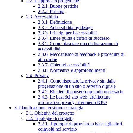
2.2. L’approccio progettuale
2.2.1. Buone pratiche
2.2.2. Principi
2.3. Accessibilità
2.3.1. Definizione
2.3.2. Accessibilità by design
2.3.3. Principi per l’accessibilità
2.3.4. Linee guida e criteri di successo
2.3.5. Come rilasciare una dichiarazione di
accessibilità
2.3.6. Meccanismo di feedback e procedura di
attuazione
2.3.7. Obiettivi accessibilità
2.3.8. Normativa e approfondimenti
2.4. Privacy
2.4.1. Come rispettare la privacy sin dalla
progettazione di un sito o servizio digitale
2.4.2. Richiedi il consenso quando necessario
2.4.3. Le basi del sito web: architettura,
informativa privacy, riferimenti DPO
3. Pianificazione, gestione e strategia
3.1. Obiettivi del progetto
3.2. Tipologie di progetti
3.2.1. Tipologie di progetto in base agli attori
coinvolti nel servizio