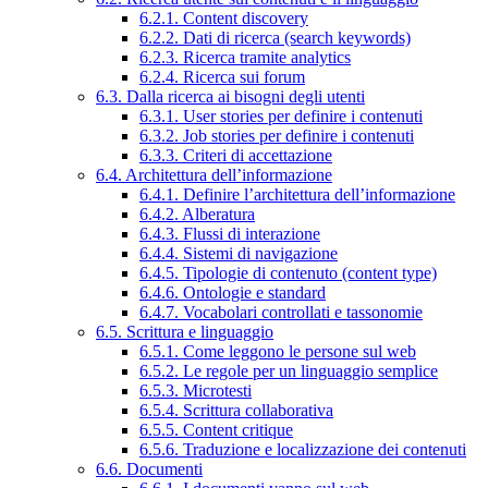
6.2.1. Content discovery
6.2.2. Dati di ricerca (search keywords)
6.2.3. Ricerca tramite analytics
6.2.4. Ricerca sui forum
6.3. Dalla ricerca ai bisogni degli utenti
6.3.1. User stories per definire i contenuti
6.3.2. Job stories per definire i contenuti
6.3.3. Criteri di accettazione
6.4. Architettura dell’informazione
6.4.1. Definire l’architettura dell’informazione
6.4.2. Alberatura
6.4.3. Flussi di interazione
6.4.4. Sistemi di navigazione
6.4.5. Tipologie di contenuto (content type)
6.4.6. Ontologie e standard
6.4.7. Vocabolari controllati e tassonomie
6.5. Scrittura e linguaggio
6.5.1. Come leggono le persone sul web
6.5.2. Le regole per un linguaggio semplice
6.5.3. Microtesti
6.5.4. Scrittura collaborativa
6.5.5. Content critique
6.5.6. Traduzione e localizzazione dei contenuti
6.6. Documenti