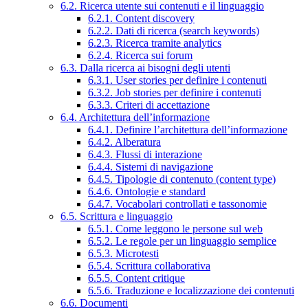
6.2. Ricerca utente sui contenuti e il linguaggio
6.2.1. Content discovery
6.2.2. Dati di ricerca (search keywords)
6.2.3. Ricerca tramite analytics
6.2.4. Ricerca sui forum
6.3. Dalla ricerca ai bisogni degli utenti
6.3.1. User stories per definire i contenuti
6.3.2. Job stories per definire i contenuti
6.3.3. Criteri di accettazione
6.4. Architettura dell’informazione
6.4.1. Definire l’architettura dell’informazione
6.4.2. Alberatura
6.4.3. Flussi di interazione
6.4.4. Sistemi di navigazione
6.4.5. Tipologie di contenuto (content type)
6.4.6. Ontologie e standard
6.4.7. Vocabolari controllati e tassonomie
6.5. Scrittura e linguaggio
6.5.1. Come leggono le persone sul web
6.5.2. Le regole per un linguaggio semplice
6.5.3. Microtesti
6.5.4. Scrittura collaborativa
6.5.5. Content critique
6.5.6. Traduzione e localizzazione dei contenuti
6.6. Documenti