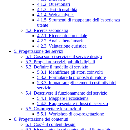
4.1.2. Questionari
4.1.3. Test di usabilità
4.1.4. Web analytics
4.1.5. Strumenti di mappatura dell’esperienza
utente
4.2. Ricerca secondaria
4.2.1. Ricerca documentale
4.2.2. Analisi benchmark
4.2.3. Valutazione euristica
5. Progettazione dei servizi
5.1. Cosa sono i servizi e il service design
5.2. Progettare servizi pubblici digitali
5.3. Definire il modello di servizio
5.3.1. Identificare gli attori coinvolti
5.3.2. Formulare la proposta di valore
5.3.3. Inquadrare gli elementi costitutivi del
servizio
5.4. Descrivere il funzionamento del servizio
5.4.1. Mappare l’ecosistema
5.4.2. Rappresentare i flussi di servizio
5.5. Co-progettare le soluzioni
5.5.1. Workshop di co-progettazione
6. Progettazione dei contenuti
6.1. Cos’è il content design
6.2. Ricerca utente sui contenuti e il linguaggio