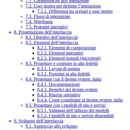
7.1. Caratteristiche dell’interazione
7.2. User stories per definire l’interazione
7.2.1. Differenza tra scenari e user stories
7.3. Flussi di interazione
7.4. Wireframe
7.5. Prototipi interattivi
8. Progettazione dell’interfaccia
8.1. Obiettivi dell’interfaccia
8.2. Elementi dell’interfaccia
8.2.1. Elementi di composizione
8.2.2. Elementi interattivi
8.2.3. Elementi testuali (microtesti)
8.3. Progettare e costruire in alta fedeltà
8.3.1. Layout di pagina
8.3.2. Prototipi in alta fedeltà
8.4. Progettare con il design system .italia
8.4.1. Documentazione
8.4.2. Benefici del design system
8.4.3. Risorse operative
8.4.4. Come contribuire al design system .italia
8.5. Progettare con i modelli di sito e servizi
8.5.1. Vantaggi dell’utilizzo dei modelli
8.5.2. I modelli di sito e servizi disponibili
9. Sviluppo dell’interfaccia
9.1. Approccio allo sviluppo