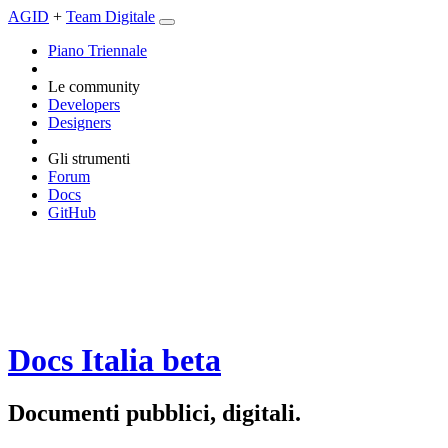
AGID
+
Team Digitale
Piano Triennale
Le community
Developers
Designers
Gli strumenti
Forum
Docs
GitHub
Docs Italia
beta
Documenti pubblici, digitali.