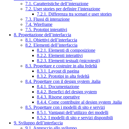
7.1. Caratteristiche dell’interazione
7.2. User stories per definire l’interazione
7.2.1. Differenza tra scenari e user stories
7.3. Flussi di interazione
7.4. Wireframe
7.5. Prototipi interattivi
8. Progettazione dell’interfaccia
8.1. Obiettivi dell’interfaccia
8.2. Elementi dell’interfaccia
8.2.1. Elementi di composizione
8.2.2. Elementi interattivi
8.2.3. Elementi testuali (microtesti)
8.3. Progettare e costruire in alta fedeltà
8.3.1. Layout di pagina
8.3.2. Prototipi in alta fedeltà
8.4. Progettare con il design system .italia
8.4.1. Documentazione
8.4.2. Benefici del design system
8.4.3. Risorse operative
8.4.4. Come contribuire al design system .italia
8.5. Progettare con i modelli di sito e servizi
8.5.1. Vantaggi dell’utilizzo dei modelli
8.5.2. I modelli di sito e servizi disponibili
9. Sviluppo dell’interfaccia
9.1. Approccio allo sviluppo