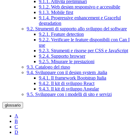
9.1.1. Attività preliminari
9.1.2. Web design responsivo e accessibile
9.1.3. Mobile first
9.1.4. Progressive enhancement e Graceful
degradation
9.2. Strumenti di supporto allo sviluppo del software
9.2.1. Feature detection
9.2.2. Verificare le feature disponibili con Can I
use
9.2.3. Strumenti e risorse per CSS e JavaScript
9.2.4. Supporto browser
9.2.5. Misurare le prestazioni
9.3. Catalogo del riuso
9.4. Sviluppare con il design system .italia
9.4.1. Il framework Bootstrap Italia
9.4.2. Il kit di sviluppo React
9.4.3. Il kit di sviluppo Angular
9.5. Sviluppare con i modelli di sito e servizi
glossario
A
B
C
D