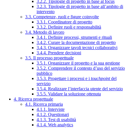
3.2.2. Tipologie di progetto in base al focus
3.2.3. Tipologie di progetto in base all’ambito di
intervento
3.3. Competenze, ruoli e figure coinvolte
3.3.1. Coordinatore di progetto
3.3.2. Definire ruoli e responsabilità
3.4. Metodo di lavoro
3.4.1. Definire processi, strumenti e rituali
3.4.2. Curare la documentazione di progetto
3.4.3. Organizzare tavoli tecnici collaborativi
3.4.4. Prendere decisioni
3.5. Il processo progettuale
3.5.1. Organizzare il progetto e la sua gestione
3.5.2. Comprendere il contesto d’uso del servizio
pubblico
3.5.3. Progettare i processi e i
touchpoint
del
servizio
3.5.4. Realizzare l’interfaccia utente del servizio
3.5.5. Validare la soluzione ottenuta
4. Ricerca progettuale
4.1. Ricerca primaria
4.1.1. Interviste
4.1.2. Questionari
4.1.3. Test di usabilità
4.1.4. Web analytics