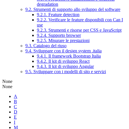
degradation
9.2. Strumenti di supporto allo sviluppo del software
9.2.1. Feature detection
9.2.2. Verificare le feature disponibili con Can I
use
9.2.3. Strumenti e risorse per CSS e JavaScript
9.2.4. Supporto browser
9.2.5. Misurare le prestazioni
9.3. Catalogo del riuso
9.4. Sviluppare con il design system .italia
9.4.1. Il framework Bootstrap Italia
9.4.2. Il kit di sviluppo React
9.4.3. Il kit di sviluppo Angular
9.5. Sviluppare con i modelli di sito e servizi
None
None
A
B
C
D
E
I
M