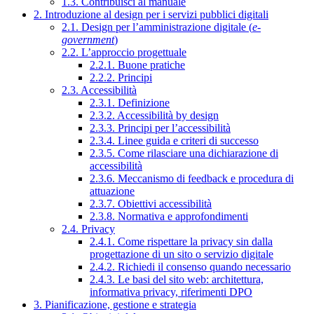
1.3. Contribuisci al manuale
2. Introduzione al design per i servizi pubblici digitali
2.1. Design per l’amministrazione digitale (
e-
government
)
2.2. L’approccio progettuale
2.2.1. Buone pratiche
2.2.2. Principi
2.3. Accessibilità
2.3.1. Definizione
2.3.2. Accessibilità by design
2.3.3. Principi per l’accessibilità
2.3.4. Linee guida e criteri di successo
2.3.5. Come rilasciare una dichiarazione di
accessibilità
2.3.6. Meccanismo di feedback e procedura di
attuazione
2.3.7. Obiettivi accessibilità
2.3.8. Normativa e approfondimenti
2.4. Privacy
2.4.1. Come rispettare la privacy sin dalla
progettazione di un sito o servizio digitale
2.4.2. Richiedi il consenso quando necessario
2.4.3. Le basi del sito web: architettura,
informativa privacy, riferimenti DPO
3. Pianificazione, gestione e strategia