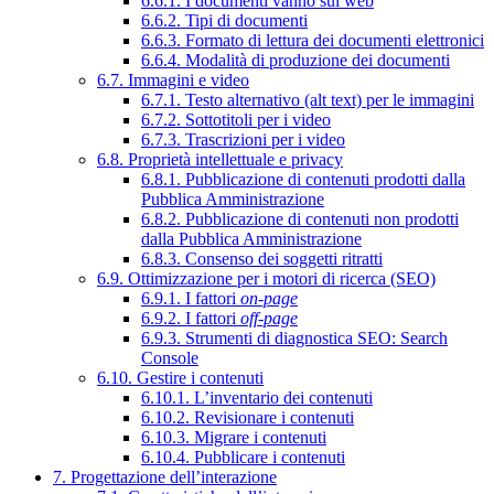
6.6.1. I documenti vanno sul web
6.6.2. Tipi di documenti
6.6.3. Formato di lettura dei documenti elettronici
6.6.4. Modalità di produzione dei documenti
6.7. Immagini e video
6.7.1. Testo alternativo (alt text) per le immagini
6.7.2. Sottotitoli per i video
6.7.3. Trascrizioni per i video
6.8. Proprietà intellettuale e privacy
6.8.1. Pubblicazione di contenuti prodotti dalla
Pubblica Amministrazione
6.8.2. Pubblicazione di contenuti non prodotti
dalla Pubblica Amministrazione
6.8.3. Consenso dei soggetti ritratti
6.9. Ottimizzazione per i motori di ricerca (SEO)
6.9.1. I fattori
on-page
6.9.2. I fattori
off-page
6.9.3. Strumenti di diagnostica SEO: Search
Console
6.10. Gestire i contenuti
6.10.1. L’inventario dei contenuti
6.10.2. Revisionare i contenuti
6.10.3. Migrare i contenuti
6.10.4. Pubblicare i contenuti
7. Progettazione dell’interazione