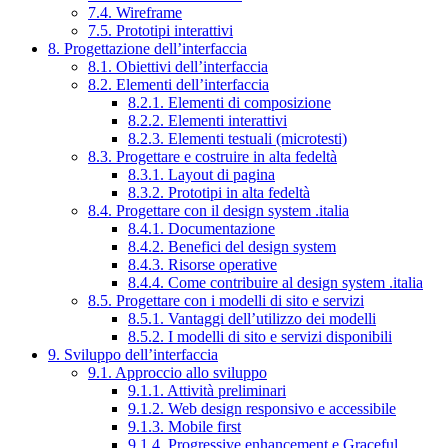
7.4. Wireframe
7.5. Prototipi interattivi
8. Progettazione dell’interfaccia
8.1. Obiettivi dell’interfaccia
8.2. Elementi dell’interfaccia
8.2.1. Elementi di composizione
8.2.2. Elementi interattivi
8.2.3. Elementi testuali (microtesti)
8.3. Progettare e costruire in alta fedeltà
8.3.1. Layout di pagina
8.3.2. Prototipi in alta fedeltà
8.4. Progettare con il design system .italia
8.4.1. Documentazione
8.4.2. Benefici del design system
8.4.3. Risorse operative
8.4.4. Come contribuire al design system .italia
8.5. Progettare con i modelli di sito e servizi
8.5.1. Vantaggi dell’utilizzo dei modelli
8.5.2. I modelli di sito e servizi disponibili
9. Sviluppo dell’interfaccia
9.1. Approccio allo sviluppo
9.1.1. Attività preliminari
9.1.2. Web design responsivo e accessibile
9.1.3. Mobile first
9.1.4. Progressive enhancement e Graceful