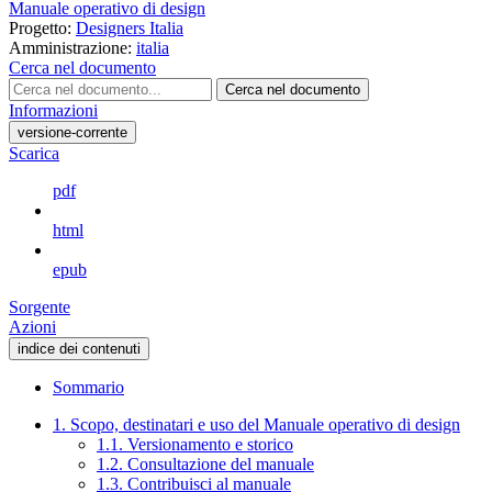
Manuale operativo di design
Progetto:
Designers Italia
Amministrazione:
italia
Cerca nel documento
Cerca nel documento
Informazioni
versione-corrente
Scarica
pdf
html
epub
Sorgente
Azioni
indice dei contenuti
Sommario
1. Scopo, destinatari e uso del Manuale operativo di design
1.1. Versionamento e storico
1.2. Consultazione del manuale
1.3. Contribuisci al manuale