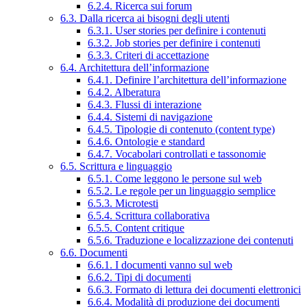
6.2.4. Ricerca sui forum
6.3. Dalla ricerca ai bisogni degli utenti
6.3.1. User stories per definire i contenuti
6.3.2. Job stories per definire i contenuti
6.3.3. Criteri di accettazione
6.4. Architettura dell’informazione
6.4.1. Definire l’architettura dell’informazione
6.4.2. Alberatura
6.4.3. Flussi di interazione
6.4.4. Sistemi di navigazione
6.4.5. Tipologie di contenuto (content type)
6.4.6. Ontologie e standard
6.4.7. Vocabolari controllati e tassonomie
6.5. Scrittura e linguaggio
6.5.1. Come leggono le persone sul web
6.5.2. Le regole per un linguaggio semplice
6.5.3. Microtesti
6.5.4. Scrittura collaborativa
6.5.5. Content critique
6.5.6. Traduzione e localizzazione dei contenuti
6.6. Documenti
6.6.1. I documenti vanno sul web
6.6.2. Tipi di documenti
6.6.3. Formato di lettura dei documenti elettronici
6.6.4. Modalità di produzione dei documenti