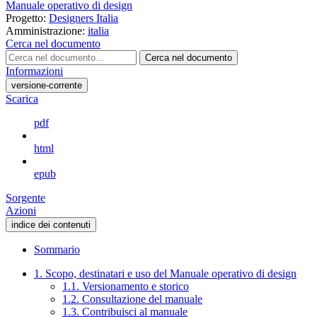
Manuale operativo di design
Progetto:
Designers Italia
Amministrazione:
italia
Cerca nel documento
Cerca nel documento
Informazioni
versione-corrente
Scarica
pdf
html
epub
Sorgente
Azioni
indice dei contenuti
Sommario
1. Scopo, destinatari e uso del Manuale operativo di design
1.1. Versionamento e storico
1.2. Consultazione del manuale
1.3. Contribuisci al manuale