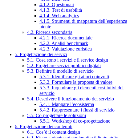
4.1.2. Questionari
4.1.3. Test di usabilità
4.1.4. Web analytics
4.1.5. Strumenti di mappatura dell’esperienza
utente
4.2. Ricerca secondaria
4.2.1. Ricerca documentale
4.2.2. Analisi benchmark
4.2.3. Valutazione euristica
5. Progettazione dei servizi
5.1. Cosa sono i servizi e il service design
5.2. Progettare servizi pubblici digitali
5.3. Definire il modello di servizio
5.3.1. Identificare gli attori coinvolti
5.3.2. Formulare la proposta di valore
5.3.3. Inquadrare gli elementi costitutivi del
servizio
5.4. Descrivere il funzionamento del servizio
5.4.1. Mappare l’ecosistema
5.4.2. Rappresentare i flussi di servizio
5.5. Co-progettare le soluzioni
5.5.1. Workshop di co-progettazione
6. Progettazione dei contenuti
6.1. Cos’è il content design
6.2. Ricerca utente sui contenuti e il linguaggio