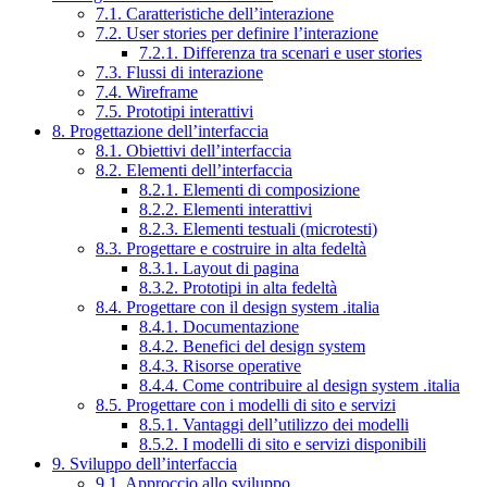
7.1. Caratteristiche dell’interazione
7.2. User stories per definire l’interazione
7.2.1. Differenza tra scenari e user stories
7.3. Flussi di interazione
7.4. Wireframe
7.5. Prototipi interattivi
8. Progettazione dell’interfaccia
8.1. Obiettivi dell’interfaccia
8.2. Elementi dell’interfaccia
8.2.1. Elementi di composizione
8.2.2. Elementi interattivi
8.2.3. Elementi testuali (microtesti)
8.3. Progettare e costruire in alta fedeltà
8.3.1. Layout di pagina
8.3.2. Prototipi in alta fedeltà
8.4. Progettare con il design system .italia
8.4.1. Documentazione
8.4.2. Benefici del design system
8.4.3. Risorse operative
8.4.4. Come contribuire al design system .italia
8.5. Progettare con i modelli di sito e servizi
8.5.1. Vantaggi dell’utilizzo dei modelli
8.5.2. I modelli di sito e servizi disponibili
9. Sviluppo dell’interfaccia
9.1. Approccio allo sviluppo