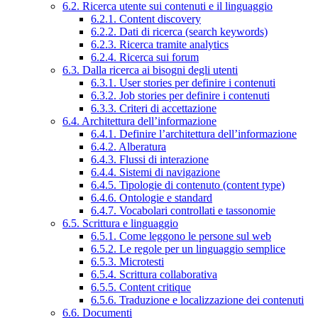
6.2. Ricerca utente sui contenuti e il linguaggio
6.2.1. Content discovery
6.2.2. Dati di ricerca (search keywords)
6.2.3. Ricerca tramite analytics
6.2.4. Ricerca sui forum
6.3. Dalla ricerca ai bisogni degli utenti
6.3.1. User stories per definire i contenuti
6.3.2. Job stories per definire i contenuti
6.3.3. Criteri di accettazione
6.4. Architettura dell’informazione
6.4.1. Definire l’architettura dell’informazione
6.4.2. Alberatura
6.4.3. Flussi di interazione
6.4.4. Sistemi di navigazione
6.4.5. Tipologie di contenuto (content type)
6.4.6. Ontologie e standard
6.4.7. Vocabolari controllati e tassonomie
6.5. Scrittura e linguaggio
6.5.1. Come leggono le persone sul web
6.5.2. Le regole per un linguaggio semplice
6.5.3. Microtesti
6.5.4. Scrittura collaborativa
6.5.5. Content critique
6.5.6. Traduzione e localizzazione dei contenuti
6.6. Documenti