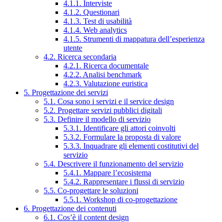
4.1.1. Interviste
4.1.2. Questionari
4.1.3. Test di usabilità
4.1.4. Web analytics
4.1.5. Strumenti di mappatura dell’esperienza
utente
4.2. Ricerca secondaria
4.2.1. Ricerca documentale
4.2.2. Analisi benchmark
4.2.3. Valutazione euristica
5. Progettazione dei servizi
5.1. Cosa sono i servizi e il service design
5.2. Progettare servizi pubblici digitali
5.3. Definire il modello di servizio
5.3.1. Identificare gli attori coinvolti
5.3.2. Formulare la proposta di valore
5.3.3. Inquadrare gli elementi costitutivi del
servizio
5.4. Descrivere il funzionamento del servizio
5.4.1. Mappare l’ecosistema
5.4.2. Rappresentare i flussi di servizio
5.5. Co-progettare le soluzioni
5.5.1. Workshop di co-progettazione
6. Progettazione dei contenuti
6.1. Cos’è il content design