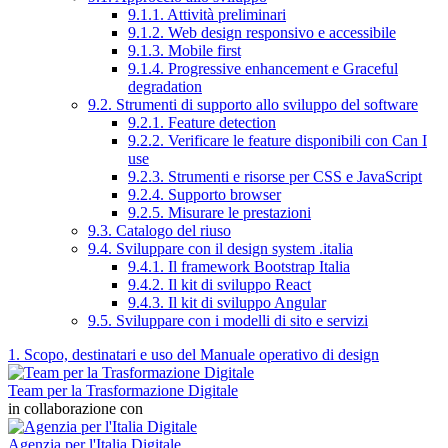
9.1.1. Attività preliminari
9.1.2. Web design responsivo e accessibile
9.1.3. Mobile first
9.1.4. Progressive enhancement e Graceful
degradation
9.2. Strumenti di supporto allo sviluppo del software
9.2.1. Feature detection
9.2.2. Verificare le feature disponibili con Can I
use
9.2.3. Strumenti e risorse per CSS e JavaScript
9.2.4. Supporto browser
9.2.5. Misurare le prestazioni
9.3. Catalogo del riuso
9.4. Sviluppare con il design system .italia
9.4.1. Il framework Bootstrap Italia
9.4.2. Il kit di sviluppo React
9.4.3. Il kit di sviluppo Angular
9.5. Sviluppare con i modelli di sito e servizi
1. Scopo, destinatari e uso del Manuale operativo di design
Team per la Trasformazione Digitale
in collaborazione con
Agenzia per l'Italia Digitale