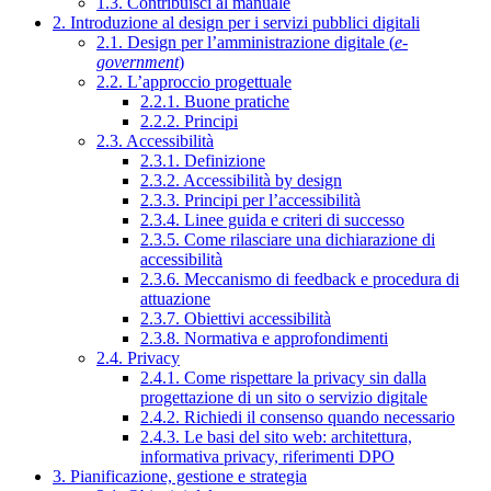
1.3. Contribuisci al manuale
2. Introduzione al design per i servizi pubblici digitali
2.1. Design per l’amministrazione digitale (
e-
government
)
2.2. L’approccio progettuale
2.2.1. Buone pratiche
2.2.2. Principi
2.3. Accessibilità
2.3.1. Definizione
2.3.2. Accessibilità by design
2.3.3. Principi per l’accessibilità
2.3.4. Linee guida e criteri di successo
2.3.5. Come rilasciare una dichiarazione di
accessibilità
2.3.6. Meccanismo di feedback e procedura di
attuazione
2.3.7. Obiettivi accessibilità
2.3.8. Normativa e approfondimenti
2.4. Privacy
2.4.1. Come rispettare la privacy sin dalla
progettazione di un sito o servizio digitale
2.4.2. Richiedi il consenso quando necessario
2.4.3. Le basi del sito web: architettura,
informativa privacy, riferimenti DPO
3. Pianificazione, gestione e strategia