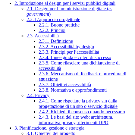
2. Introduzione al design per i servizi pubblici digitali
2.1. Design per l’amministrazione digitale (
e-
government
)
2.2. L’approccio progettuale
2.2.1. Buone pratiche
2.2.2. Principi
2.3. Accessibilità
2.3.1. Definizione
2.3.2. Accessibilità by design
2.3.3. Principi per l’accessibilità
2.3.4. Linee guida e criteri di successo
2.3.5. Come rilasciare una dichiarazione di
accessibilità
2.3.6. Meccanismo di feedback e procedura di
attuazione
2.3.7. Obiettivi accessibilità
2.3.8. Normativa e approfondimenti
2.4. Privacy
2.4.1. Come rispettare la privacy sin dalla
progettazione di un sito o servizio digitale
2.4.2. Richiedi il consenso quando necessario
2.4.3. Le basi del sito web: architettura,
informativa privacy, riferimenti DPO
3. Pianificazione, gestione e strategia
3.1. Obiettivi del progetto