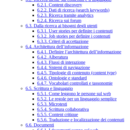
6.2.1. Content discovery
6.2.2. Dati di ricerca (search keywords)
6.2.3. Ricerca tramite analytics
6.2.4. Ricerca sui forum
6.3. Dalla ricerca ai bisogni degli utenti
6.3.1. User stories per definire i contenuti
6.3.2. Job stories per definire i contenuti
6.3.3. Criteri di accettazione
6.4. Architettura dell’informazione
6.4.1. Definire l’architettura dell’informazione
6.4.2. Alberatura
6.4.3. Flussi di interazione
6.4.4. Sistemi di navigazione
6.4.5. Tipologie di contenuto (content type)
6.4.6. Ontologie e standard
6.4.7. Vocabolari controllati e tassonomie
6.5. Scrittura e linguaggio
6.5.1. Come leggono le persone sul web
6.5.2. Le regole per un linguaggio semplice
6.5.3. Microtesti
6.5.4. Scrittura collaborativa
6.5.5. Content critique
6.5.6. Traduzione e localizzazione dei contenuti
6.6. Documenti