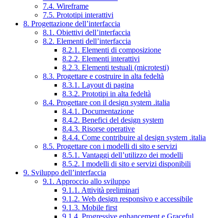
7.4. Wireframe
7.5. Prototipi interattivi
8. Progettazione dell’interfaccia
8.1. Obiettivi dell’interfaccia
8.2. Elementi dell’interfaccia
8.2.1. Elementi di composizione
8.2.2. Elementi interattivi
8.2.3. Elementi testuali (microtesti)
8.3. Progettare e costruire in alta fedeltà
8.3.1. Layout di pagina
8.3.2. Prototipi in alta fedeltà
8.4. Progettare con il design system .italia
8.4.1. Documentazione
8.4.2. Benefici del design system
8.4.3. Risorse operative
8.4.4. Come contribuire al design system .italia
8.5. Progettare con i modelli di sito e servizi
8.5.1. Vantaggi dell’utilizzo dei modelli
8.5.2. I modelli di sito e servizi disponibili
9. Sviluppo dell’interfaccia
9.1. Approccio allo sviluppo
9.1.1. Attività preliminari
9.1.2. Web design responsivo e accessibile
9.1.3. Mobile first
9.1.4. Progressive enhancement e Graceful