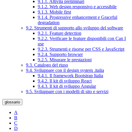
9.1.1. Attività preliminari
9.1.2. Web design responsivo e accessibile
9.1.3. Mobile first
9.1.4. Progressive enhancement e Graceful
degradation
9.2. Strumenti di supporto allo sviluppo del software
9.2.1. Feature detection
9.2.2. Verificare le feature disponibili con Can I
use
9.2.3. Strumenti e risorse per CSS e JavaScript
9.2.4. Supporto browser
9.2.5. Misurare le prestazioni
9.3. Catalogo del riuso
9.4. Sviluppare con il design system .italia
9.4.1. Il framework Bootstrap Italia
9.4.2. Il kit di sviluppo React
9.4.3. Il kit di sviluppo Angular
9.5. Sviluppare con i modelli di sito e servizi
glossario
A
B
C
D