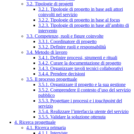
3.2. Tipologie di progetti
3.2.1. Tipologie di progetto in base agli attori
coinvolti nel servizio
3.2.2. Tipologie di progetto in base al focus
3.2.3. Tipologie di progetto in base all’ambito di
intervento
3.3. Competenze, ruoli e figure coinvolte
3.3.1. Coordinatore di progetto
3.3.2. Definire ruoli e responsabilità
3.4. Metodo di lavoro
3.4.1. Definire processi, strumenti e rituali
3.4.2. Curare la documentazione di progetto
3.4.3. Organizzare tavoli tecnici collaborativi
3.4.4. Prendere decisioni
3.5. Il processo progettuale
3.5.1. Organizzare il progetto e la sua gestione
3.5.2. Comprendere il contesto d’uso del servizio
pubblico
3.5.3. Progettare i processi e i
touchpoint
del
servizio
3.5.4. Realizzare l’interfaccia utente del servizio
3.5.5. Validare la soluzione ottenuta
4. Ricerca progettuale
4.1. Ricerca primaria
4.1.1. Interviste