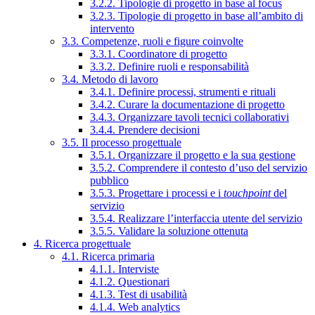
3.2.2. Tipologie di progetto in base al focus
3.2.3. Tipologie di progetto in base all’ambito di
intervento
3.3. Competenze, ruoli e figure coinvolte
3.3.1. Coordinatore di progetto
3.3.2. Definire ruoli e responsabilità
3.4. Metodo di lavoro
3.4.1. Definire processi, strumenti e rituali
3.4.2. Curare la documentazione di progetto
3.4.3. Organizzare tavoli tecnici collaborativi
3.4.4. Prendere decisioni
3.5. Il processo progettuale
3.5.1. Organizzare il progetto e la sua gestione
3.5.2. Comprendere il contesto d’uso del servizio
pubblico
3.5.3. Progettare i processi e i
touchpoint
del
servizio
3.5.4. Realizzare l’interfaccia utente del servizio
3.5.5. Validare la soluzione ottenuta
4. Ricerca progettuale
4.1. Ricerca primaria
4.1.1. Interviste
4.1.2. Questionari
4.1.3. Test di usabilità
4.1.4. Web analytics