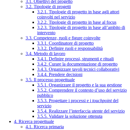
3.1. Obiettivi del progetto
3.2. Tipologie di progetti
3.2.1. Tipologie di progetto in base agli attori
coinvolti nel servizio
3.2.2. Tipologie di progetto in base al focus
3.2.3. Tipologie di progetto in base all’ambito di
intervento
3.3. Competenze, ruoli e figure coinvolte
3.3.1. Coordinatore di progetto
3.3.2. Definire ruoli e responsabilità
3.4. Metodo di lavoro
3.4.1. Definire processi, strumenti e rituali
3.4.2. Curare la documentazione di progetto
3.4.3. Organizzare tavoli tecnici collaborativi
3.4.4. Prendere decisioni
3.5. Il processo progettuale
3.5.1. Organizzare il progetto e la sua gestione
3.5.2. Comprendere il contesto d’uso del servizio
pubblico
3.5.3. Progettare i processi e i
touchpoint
del
servizio
3.5.4. Realizzare l’interfaccia utente del servizio
3.5.5. Validare la soluzione ottenuta
4. Ricerca progettuale
4.1. Ricerca primaria