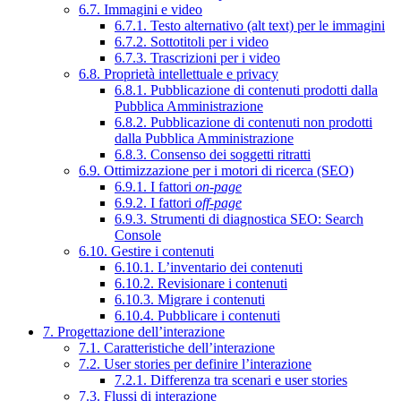
6.7. Immagini e video
6.7.1. Testo alternativo (alt text) per le immagini
6.7.2. Sottotitoli per i video
6.7.3. Trascrizioni per i video
6.8. Proprietà intellettuale e privacy
6.8.1. Pubblicazione di contenuti prodotti dalla
Pubblica Amministrazione
6.8.2. Pubblicazione di contenuti non prodotti
dalla Pubblica Amministrazione
6.8.3. Consenso dei soggetti ritratti
6.9. Ottimizzazione per i motori di ricerca (SEO)
6.9.1. I fattori
on-page
6.9.2. I fattori
off-page
6.9.3. Strumenti di diagnostica SEO: Search
Console
6.10. Gestire i contenuti
6.10.1. L’inventario dei contenuti
6.10.2. Revisionare i contenuti
6.10.3. Migrare i contenuti
6.10.4. Pubblicare i contenuti
7. Progettazione dell’interazione
7.1. Caratteristiche dell’interazione
7.2. User stories per definire l’interazione
7.2.1. Differenza tra scenari e user stories
7.3. Flussi di interazione