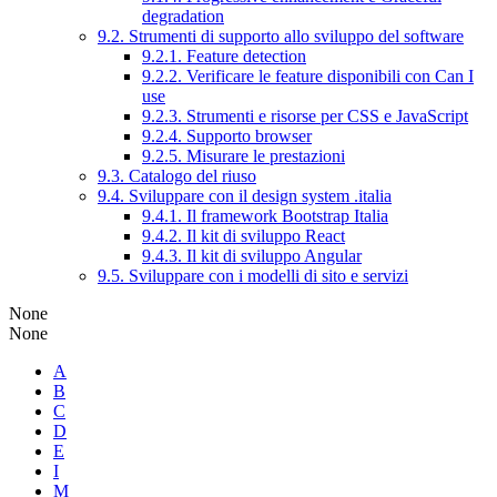
degradation
9.2. Strumenti di supporto allo sviluppo del software
9.2.1. Feature detection
9.2.2. Verificare le feature disponibili con Can I
use
9.2.3. Strumenti e risorse per CSS e JavaScript
9.2.4. Supporto browser
9.2.5. Misurare le prestazioni
9.3. Catalogo del riuso
9.4. Sviluppare con il design system .italia
9.4.1. Il framework Bootstrap Italia
9.4.2. Il kit di sviluppo React
9.4.3. Il kit di sviluppo Angular
9.5. Sviluppare con i modelli di sito e servizi
None
None
A
B
C
D
E
I
M