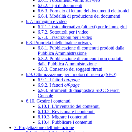
6.6.1. I documenti vanno sul web
6.6.2. Tipi di documenti
6.6.3. Formato di lettura dei documenti elettronici
6.6.4. Modalità di produzione dei documenti
6.7. Immagini e video
6.7.1. Testo alternativo (alt text) per le immagini
6.7.2. Sottotitoli per i video
6.7.3. Trascrizioni per i video
6.8. Proprietà intellettuale e privacy
6.8.1. Pubblicazione di contenuti prodotti dalla
Pubblica Amministrazione
6.8.2. Pubblicazione di contenuti non prodotti
dalla Pubblica Amministrazione
6.8.3. Consenso dei soggetti ritratti
6.9. Ottimizzazione per i motori di ricerca (SEO)
6.9.1. I fattori
on-page
6.9.2. I fattori
off-page
6.9.3. Strumenti di diagnostica SEO: Search
Console
6.10. Gestire i contenuti
6.10.1. L’inventario dei contenuti
6.10.2. Revisionare i contenuti
6.10.3. Migrare i contenuti
6.10.4. Pubblicare i contenuti
7. Progettazione dell’interazione