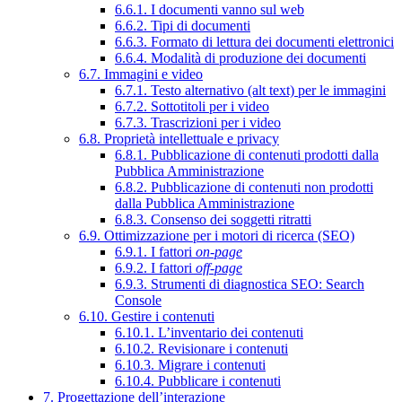
6.6.1. I documenti vanno sul web
6.6.2. Tipi di documenti
6.6.3. Formato di lettura dei documenti elettronici
6.6.4. Modalità di produzione dei documenti
6.7. Immagini e video
6.7.1. Testo alternativo (alt text) per le immagini
6.7.2. Sottotitoli per i video
6.7.3. Trascrizioni per i video
6.8. Proprietà intellettuale e privacy
6.8.1. Pubblicazione di contenuti prodotti dalla
Pubblica Amministrazione
6.8.2. Pubblicazione di contenuti non prodotti
dalla Pubblica Amministrazione
6.8.3. Consenso dei soggetti ritratti
6.9. Ottimizzazione per i motori di ricerca (SEO)
6.9.1. I fattori
on-page
6.9.2. I fattori
off-page
6.9.3. Strumenti di diagnostica SEO: Search
Console
6.10. Gestire i contenuti
6.10.1. L’inventario dei contenuti
6.10.2. Revisionare i contenuti
6.10.3. Migrare i contenuti
6.10.4. Pubblicare i contenuti
7. Progettazione dell’interazione