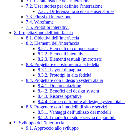
7.1. Caratteristiche dell’interazione
7.2. User stories per definire l’interazione
7.2.1. Differenza tra scenari e user stories
7.3. Flussi di interazione
7.4. Wireframe
7.5. Prototipi interattivi
8. Progettazione dell’interfaccia
8.1. Obiettivi dell’interfaccia
8.2. Elementi dell’interfaccia
8.2.1. Elementi di composizione
8.2.2. Elementi interattivi
8.2.3. Elementi testuali (microtesti)
8.3. Progettare e costruire in alta fedeltà
8.3.1. Layout di pagina
8.3.2. Prototipi in alta fedeltà
8.4. Progettare con il design system .italia
8.4.1. Documentazione
8.4.2. Benefici del design system
8.4.3. Risorse operative
8.4.4. Come contribuire al design system .italia
8.5. Progettare con i modelli di sito e servizi
8.5.1. Vantaggi dell’utilizzo dei modelli
8.5.2. I modelli di sito e servizi disponibili
9. Sviluppo dell’interfaccia
9.1. Approccio allo sviluppo