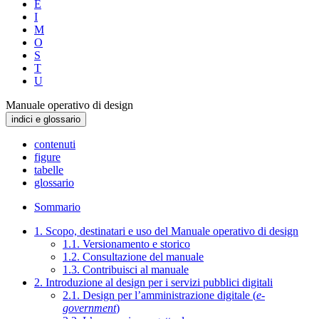
E
I
M
O
S
T
U
Manuale operativo di design
indici e glossario
contenuti
figure
tabelle
glossario
Sommario
1. Scopo, destinatari e uso del Manuale operativo di design
1.1. Versionamento e storico
1.2. Consultazione del manuale
1.3. Contribuisci al manuale
2. Introduzione al design per i servizi pubblici digitali
2.1. Design per l’amministrazione digitale (
e-
government
)