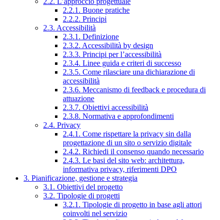
2.2. L’approccio progettuale
2.2.1. Buone pratiche
2.2.2. Principi
2.3. Accessibilità
2.3.1. Definizione
2.3.2. Accessibilità by design
2.3.3. Principi per l’accessibilità
2.3.4. Linee guida e criteri di successo
2.3.5. Come rilasciare una dichiarazione di
accessibilità
2.3.6. Meccanismo di feedback e procedura di
attuazione
2.3.7. Obiettivi accessibilità
2.3.8. Normativa e approfondimenti
2.4. Privacy
2.4.1. Come rispettare la privacy sin dalla
progettazione di un sito o servizio digitale
2.4.2. Richiedi il consenso quando necessario
2.4.3. Le basi del sito web: architettura,
informativa privacy, riferimenti DPO
3. Pianificazione, gestione e strategia
3.1. Obiettivi del progetto
3.2. Tipologie di progetti
3.2.1. Tipologie di progetto in base agli attori
coinvolti nel servizio