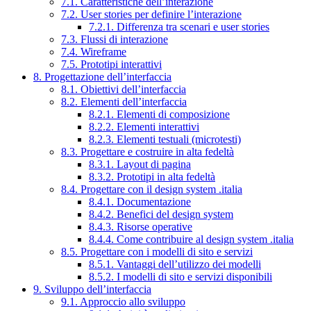
7.1. Caratteristiche dell’interazione
7.2. User stories per definire l’interazione
7.2.1. Differenza tra scenari e user stories
7.3. Flussi di interazione
7.4. Wireframe
7.5. Prototipi interattivi
8. Progettazione dell’interfaccia
8.1. Obiettivi dell’interfaccia
8.2. Elementi dell’interfaccia
8.2.1. Elementi di composizione
8.2.2. Elementi interattivi
8.2.3. Elementi testuali (microtesti)
8.3. Progettare e costruire in alta fedeltà
8.3.1. Layout di pagina
8.3.2. Prototipi in alta fedeltà
8.4. Progettare con il design system .italia
8.4.1. Documentazione
8.4.2. Benefici del design system
8.4.3. Risorse operative
8.4.4. Come contribuire al design system .italia
8.5. Progettare con i modelli di sito e servizi
8.5.1. Vantaggi dell’utilizzo dei modelli
8.5.2. I modelli di sito e servizi disponibili
9. Sviluppo dell’interfaccia
9.1. Approccio allo sviluppo