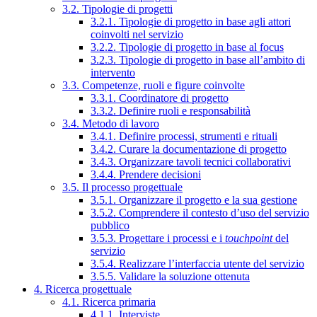
3.2. Tipologie di progetti
3.2.1. Tipologie di progetto in base agli attori
coinvolti nel servizio
3.2.2. Tipologie di progetto in base al focus
3.2.3. Tipologie di progetto in base all’ambito di
intervento
3.3. Competenze, ruoli e figure coinvolte
3.3.1. Coordinatore di progetto
3.3.2. Definire ruoli e responsabilità
3.4. Metodo di lavoro
3.4.1. Definire processi, strumenti e rituali
3.4.2. Curare la documentazione di progetto
3.4.3. Organizzare tavoli tecnici collaborativi
3.4.4. Prendere decisioni
3.5. Il processo progettuale
3.5.1. Organizzare il progetto e la sua gestione
3.5.2. Comprendere il contesto d’uso del servizio
pubblico
3.5.3. Progettare i processi e i
touchpoint
del
servizio
3.5.4. Realizzare l’interfaccia utente del servizio
3.5.5. Validare la soluzione ottenuta
4. Ricerca progettuale
4.1. Ricerca primaria
4.1.1. Interviste