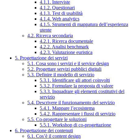
4.1.1. Interviste
4.1.2. Questionari
4.1.3. Test di usabilità
4.1.4. Web analytics
4.1.5. Strumenti di mappatura dell’esperienza
utente
4.2. Ricerca secondaria
4.2.1. Ricerca documentale
4.2.2. Analisi benchmark
4.2.3. Valutazione euristica
5. Progettazione dei servizi
5.1. Cosa sono i servizi e il service design
5.2. Progettare servizi pubblici digitali
5.3. Definire il modello di servizio
5.3.1. Identificare gli attori coinvolti
5.3.2. Formulare la proposta di valore
5.3.3. Inquadrare gli elementi costitutivi del
servizio
5.4. Descrivere il funzionamento del servizio
5.4.1. Mappare l’ecosistema
5.4.2. Rappresentare i flussi di servizio
5.5. Co-progettare le soluzioni
5.5.1. Workshop di co-progettazione
6. Progettazione dei contenuti
6.1. Cos’è il content design