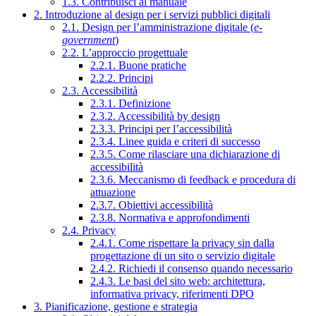
1.3. Contribuisci al manuale
2. Introduzione al design per i servizi pubblici digitali
2.1. Design per l’amministrazione digitale (
e-
government
)
2.2. L’approccio progettuale
2.2.1. Buone pratiche
2.2.2. Principi
2.3. Accessibilità
2.3.1. Definizione
2.3.2. Accessibilità by design
2.3.3. Principi per l’accessibilità
2.3.4. Linee guida e criteri di successo
2.3.5. Come rilasciare una dichiarazione di
accessibilità
2.3.6. Meccanismo di feedback e procedura di
attuazione
2.3.7. Obiettivi accessibilità
2.3.8. Normativa e approfondimenti
2.4. Privacy
2.4.1. Come rispettare la privacy sin dalla
progettazione di un sito o servizio digitale
2.4.2. Richiedi il consenso quando necessario
2.4.3. Le basi del sito web: architettura,
informativa privacy, riferimenti DPO
3. Pianificazione, gestione e strategia