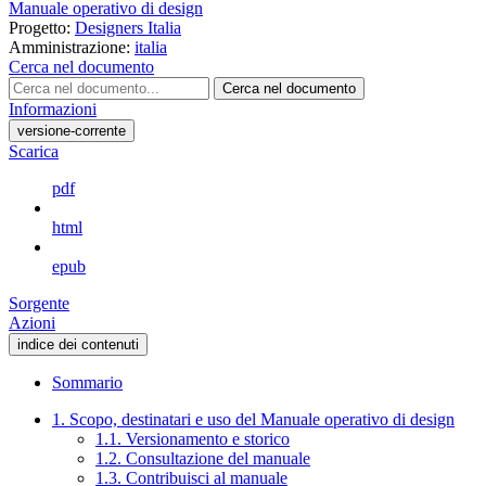
Manuale operativo di design
Progetto:
Designers Italia
Amministrazione:
italia
Cerca nel documento
Cerca nel documento
Informazioni
versione-corrente
Scarica
pdf
html
epub
Sorgente
Azioni
indice dei contenuti
Sommario
1. Scopo, destinatari e uso del Manuale operativo di design
1.1. Versionamento e storico
1.2. Consultazione del manuale
1.3. Contribuisci al manuale