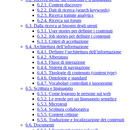
6.2.1. Content discovery
6.2.2. Dati di ricerca (search keywords)
6.2.3. Ricerca tramite analytics
6.2.4. Ricerca sui forum
6.3. Dalla ricerca ai bisogni degli utenti
6.3.1. User stories per definire i contenuti
6.3.2. Job stories per definire i contenuti
6.3.3. Criteri di accettazione
6.4. Architettura dell’informazione
6.4.1. Definire l’architettura dell’informazione
6.4.2. Alberatura
6.4.3. Flussi di interazione
6.4.4. Sistemi di navigazione
6.4.5. Tipologie di contenuto (content type)
6.4.6. Ontologie e standard
6.4.7. Vocabolari controllati e tassonomie
6.5. Scrittura e linguaggio
6.5.1. Come leggono le persone sul web
6.5.2. Le regole per un linguaggio semplice
6.5.3. Microtesti
6.5.4. Scrittura collaborativa
6.5.5. Content critique
6.5.6. Traduzione e localizzazione dei contenuti
6.6. Documenti