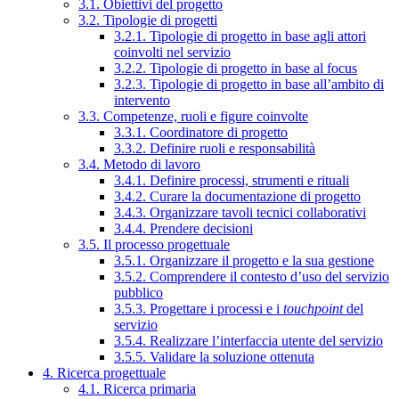
3.1. Obiettivi del progetto
3.2. Tipologie di progetti
3.2.1. Tipologie di progetto in base agli attori
coinvolti nel servizio
3.2.2. Tipologie di progetto in base al focus
3.2.3. Tipologie di progetto in base all’ambito di
intervento
3.3. Competenze, ruoli e figure coinvolte
3.3.1. Coordinatore di progetto
3.3.2. Definire ruoli e responsabilità
3.4. Metodo di lavoro
3.4.1. Definire processi, strumenti e rituali
3.4.2. Curare la documentazione di progetto
3.4.3. Organizzare tavoli tecnici collaborativi
3.4.4. Prendere decisioni
3.5. Il processo progettuale
3.5.1. Organizzare il progetto e la sua gestione
3.5.2. Comprendere il contesto d’uso del servizio
pubblico
3.5.3. Progettare i processi e i
touchpoint
del
servizio
3.5.4. Realizzare l’interfaccia utente del servizio
3.5.5. Validare la soluzione ottenuta
4. Ricerca progettuale
4.1. Ricerca primaria