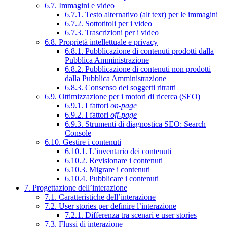
6.7. Immagini e video
6.7.1. Testo alternativo (alt text) per le immagini
6.7.2. Sottotitoli per i video
6.7.3. Trascrizioni per i video
6.8. Proprietà intellettuale e privacy
6.8.1. Pubblicazione di contenuti prodotti dalla
Pubblica Amministrazione
6.8.2. Pubblicazione di contenuti non prodotti
dalla Pubblica Amministrazione
6.8.3. Consenso dei soggetti ritratti
6.9. Ottimizzazione per i motori di ricerca (SEO)
6.9.1. I fattori
on-page
6.9.2. I fattori
off-page
6.9.3. Strumenti di diagnostica SEO: Search
Console
6.10. Gestire i contenuti
6.10.1. L’inventario dei contenuti
6.10.2. Revisionare i contenuti
6.10.3. Migrare i contenuti
6.10.4. Pubblicare i contenuti
7. Progettazione dell’interazione
7.1. Caratteristiche dell’interazione
7.2. User stories per definire l’interazione
7.2.1. Differenza tra scenari e user stories
7.3. Flussi di interazione