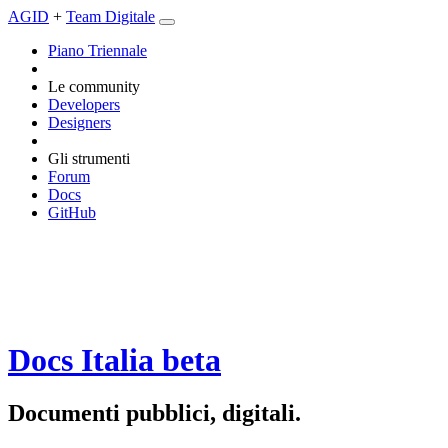
AGID
+
Team Digitale
Piano Triennale
Le community
Developers
Designers
Gli strumenti
Forum
Docs
GitHub
Docs Italia
beta
Documenti pubblici, digitali.