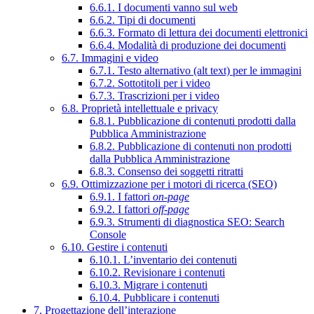
6.6.1. I documenti vanno sul web
6.6.2. Tipi di documenti
6.6.3. Formato di lettura dei documenti elettronici
6.6.4. Modalità di produzione dei documenti
6.7. Immagini e video
6.7.1. Testo alternativo (alt text) per le immagini
6.7.2. Sottotitoli per i video
6.7.3. Trascrizioni per i video
6.8. Proprietà intellettuale e privacy
6.8.1. Pubblicazione di contenuti prodotti dalla
Pubblica Amministrazione
6.8.2. Pubblicazione di contenuti non prodotti
dalla Pubblica Amministrazione
6.8.3. Consenso dei soggetti ritratti
6.9. Ottimizzazione per i motori di ricerca (SEO)
6.9.1. I fattori
on-page
6.9.2. I fattori
off-page
6.9.3. Strumenti di diagnostica SEO: Search
Console
6.10. Gestire i contenuti
6.10.1. L’inventario dei contenuti
6.10.2. Revisionare i contenuti
6.10.3. Migrare i contenuti
6.10.4. Pubblicare i contenuti
7. Progettazione dell’interazione