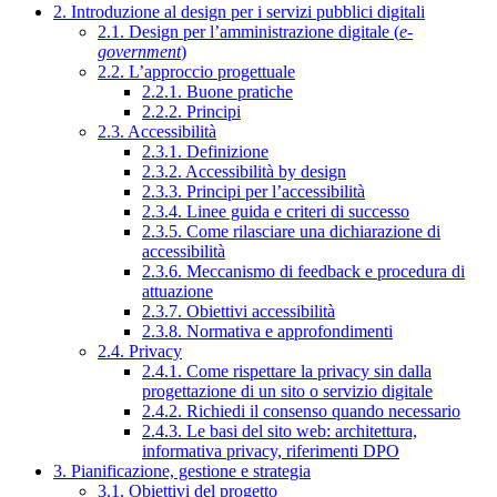
2. Introduzione al design per i servizi pubblici digitali
2.1. Design per l’amministrazione digitale (
e-
government
)
2.2. L’approccio progettuale
2.2.1. Buone pratiche
2.2.2. Principi
2.3. Accessibilità
2.3.1. Definizione
2.3.2. Accessibilità by design
2.3.3. Principi per l’accessibilità
2.3.4. Linee guida e criteri di successo
2.3.5. Come rilasciare una dichiarazione di
accessibilità
2.3.6. Meccanismo di feedback e procedura di
attuazione
2.3.7. Obiettivi accessibilità
2.3.8. Normativa e approfondimenti
2.4. Privacy
2.4.1. Come rispettare la privacy sin dalla
progettazione di un sito o servizio digitale
2.4.2. Richiedi il consenso quando necessario
2.4.3. Le basi del sito web: architettura,
informativa privacy, riferimenti DPO
3. Pianificazione, gestione e strategia
3.1. Obiettivi del progetto