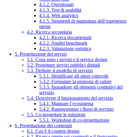
4.1.2. Questionari
4.1.3. Test di usabilità
4.1.4. Web analytics
4.1.5. Strumenti di mappatura dell’esperienza
utente
4.2. Ricerca secondaria
4.2.1. Ricerca documentale
4.2.2. Analisi benchmark
4.2.3. Valutazione euristica
5. Progettazione dei servizi
5.1. Cosa sono i servizi e il service design
5.2. Progettare servizi pubblici digitali
5.3. Definire il modello di servizio
5.3.1. Identificare gli attori coinvolti
5.3.2. Formulare la proposta di valore
5.3.3. Inquadrare gli elementi costitutivi del
servizio
5.4. Descrivere il funzionamento del servizio
5.4.1. Mappare l’ecosistema
5.4.2. Rappresentare i flussi di servizio
5.5. Co-progettare le soluzioni
5.5.1. Workshop di co-progettazione
6. Progettazione dei contenuti
6.1. Cos’è il content design
6.2. Ricerca utente sui contenuti e il linguaggio