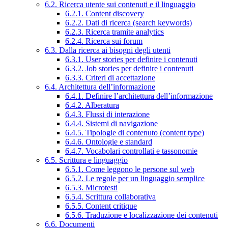
6.2. Ricerca utente sui contenuti e il linguaggio
6.2.1. Content discovery
6.2.2. Dati di ricerca (search keywords)
6.2.3. Ricerca tramite analytics
6.2.4. Ricerca sui forum
6.3. Dalla ricerca ai bisogni degli utenti
6.3.1. User stories per definire i contenuti
6.3.2. Job stories per definire i contenuti
6.3.3. Criteri di accettazione
6.4. Architettura dell’informazione
6.4.1. Definire l’architettura dell’informazione
6.4.2. Alberatura
6.4.3. Flussi di interazione
6.4.4. Sistemi di navigazione
6.4.5. Tipologie di contenuto (content type)
6.4.6. Ontologie e standard
6.4.7. Vocabolari controllati e tassonomie
6.5. Scrittura e linguaggio
6.5.1. Come leggono le persone sul web
6.5.2. Le regole per un linguaggio semplice
6.5.3. Microtesti
6.5.4. Scrittura collaborativa
6.5.5. Content critique
6.5.6. Traduzione e localizzazione dei contenuti
6.6. Documenti