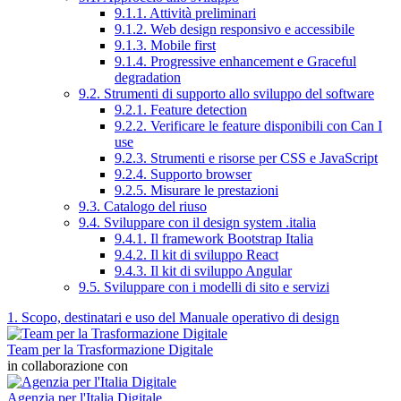
9.1.1. Attività preliminari
9.1.2. Web design responsivo e accessibile
9.1.3. Mobile first
9.1.4. Progressive enhancement e Graceful
degradation
9.2. Strumenti di supporto allo sviluppo del software
9.2.1. Feature detection
9.2.2. Verificare le feature disponibili con Can I
use
9.2.3. Strumenti e risorse per CSS e JavaScript
9.2.4. Supporto browser
9.2.5. Misurare le prestazioni
9.3. Catalogo del riuso
9.4. Sviluppare con il design system .italia
9.4.1. Il framework Bootstrap Italia
9.4.2. Il kit di sviluppo React
9.4.3. Il kit di sviluppo Angular
9.5. Sviluppare con i modelli di sito e servizi
1. Scopo, destinatari e uso del Manuale operativo di design
Team per la Trasformazione Digitale
in collaborazione con
Agenzia per l'Italia Digitale