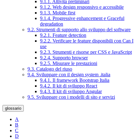
9.1.1. Attività preliminari
9.1.2. Web design responsivo e accessibile
9.1.3. Mobile first
9.1.4. Progressive enhancement e Graceful
degradation
9.2. Strumenti di supporto allo sviluppo del software
9.2.1. Feature detection
9.2.2. Verificare le feature disponibili con Can I
use
9.2.3. Strumenti e risorse per CSS e JavaScript
9.2.4. Supporto browser
9.2.5. Misurare le prestazioni
9.3. Catalogo del riuso
9.4. Sviluppare con il design system .italia
9.4.1. Il framework Bootstrap Italia
9.4.2. Il kit di sviluppo React
9.4.3. Il kit di sviluppo Angular
9.5. Sviluppare con i modelli di sito e servizi
glossario
A
B
C
D