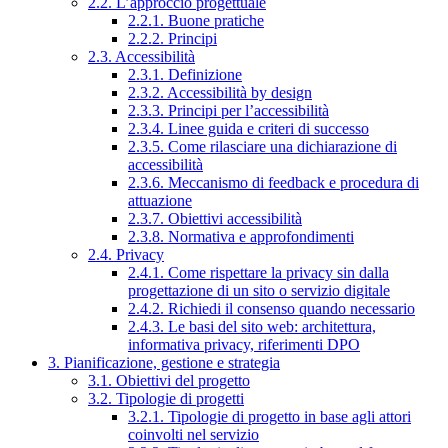
2.2. L’approccio progettuale
2.2.1. Buone pratiche
2.2.2. Principi
2.3. Accessibilità
2.3.1. Definizione
2.3.2. Accessibilità by design
2.3.3. Principi per l’accessibilità
2.3.4. Linee guida e criteri di successo
2.3.5. Come rilasciare una dichiarazione di
accessibilità
2.3.6. Meccanismo di feedback e procedura di
attuazione
2.3.7. Obiettivi accessibilità
2.3.8. Normativa e approfondimenti
2.4. Privacy
2.4.1. Come rispettare la privacy sin dalla
progettazione di un sito o servizio digitale
2.4.2. Richiedi il consenso quando necessario
2.4.3. Le basi del sito web: architettura,
informativa privacy, riferimenti DPO
3. Pianificazione, gestione e strategia
3.1. Obiettivi del progetto
3.2. Tipologie di progetti
3.2.1. Tipologie di progetto in base agli attori
coinvolti nel servizio