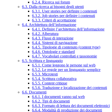
6.2.4. Ricerca sui forum
6.3. Dalla ricerca ai bisogni degli utenti
6.3.1. User stories per definire i contenuti
6.3.2. Job stories per definire i contenuti
6.3.3. Criteri di accettazione
6.4. Architettura dell’informazione
6.4.1. Definire l’architettura dell’informazione
6.4.2. Alberatura
6.4.3. Flussi di interazione
6.4.4. Sistemi di navigazione
6.4.5. Tipologie di contenuto (content type)
6.4.6. Ontologie e standard
6.4.7. Vocabolari controllati e tassonomie
6.5. Scrittura e linguaggio
6.5.1. Come leggono le persone sul web
6.5.2. Le regole per un linguaggio semplice
6.5.3. Microtesti
6.5.4. Scrittura collaborativa
6.5.5. Content critique
6.5.6. Traduzione e localizzazione dei contenuti
6.6. Documenti
6.6.1. I documenti vanno sul web
6.6.2. Tipi di documenti
6.6.3. Formato di lettura dei documenti elettronici
6.6.4. Modalità di produzione dei documenti