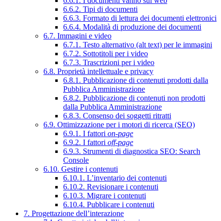
6.6.1. I documenti vanno sul web
6.6.2. Tipi di documenti
6.6.3. Formato di lettura dei documenti elettronici
6.6.4. Modalità di produzione dei documenti
6.7. Immagini e video
6.7.1. Testo alternativo (alt text) per le immagini
6.7.2. Sottotitoli per i video
6.7.3. Trascrizioni per i video
6.8. Proprietà intellettuale e privacy
6.8.1. Pubblicazione di contenuti prodotti dalla
Pubblica Amministrazione
6.8.2. Pubblicazione di contenuti non prodotti
dalla Pubblica Amministrazione
6.8.3. Consenso dei soggetti ritratti
6.9. Ottimizzazione per i motori di ricerca (SEO)
6.9.1. I fattori
on-page
6.9.2. I fattori
off-page
6.9.3. Strumenti di diagnostica SEO: Search
Console
6.10. Gestire i contenuti
6.10.1. L’inventario dei contenuti
6.10.2. Revisionare i contenuti
6.10.3. Migrare i contenuti
6.10.4. Pubblicare i contenuti
7. Progettazione dell’interazione