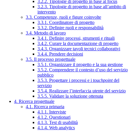
3.2.2. Tipologie di progetto in base al focus
3.2.3. Tipologie di progetto in base all’ambito di
intervento
3.3. Competenze, ruoli e figure coinvolte
3.3.1. Coordinatore di progetto
3.3.2. Definire ruoli e responsabilità
3.4. Metodo di lavoro
3.4.1. Definire processi, strumenti e rituali
3.4.2. Curare la documentazione di progetto
3.4.3. Organizzare tavoli tecnici collaborativi
3.4.4. Prendere decisioni
3.5. Il processo progettuale
3.5.1. Organizzare il progetto e la sua gestione
3.5.2. Comprendere il contesto d’uso del servizio
pubblico
3.5.3. Progettare i processi e i
touchpoint
del
servizio
3.5.4. Realizzare l’interfaccia utente del servizio
3.5.5. Validare la soluzione ottenuta
4. Ricerca progettuale
4.1. Ricerca primaria
4.1.1. Interviste
4.1.2. Questionari
4.1.3. Test di usabilità
4.1.4. Web analytics