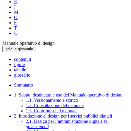
E
I
M
O
S
T
U
Manuale operativo di design
indici e glossario
contenuti
figure
tabelle
glossario
Sommario
1. Scopo, destinatari e uso del Manuale operativo di design
1.1. Versionamento e storico
1.2. Consultazione del manuale
1.3. Contribuisci al manuale
2. Introduzione al design per i servizi pubblici digitali
2.1. Design per l’amministrazione digitale (
e-
government
)