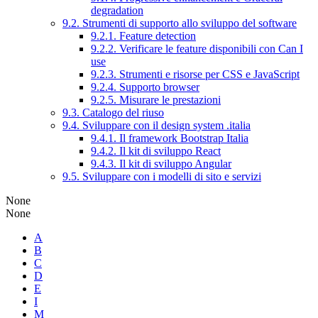
degradation
9.2. Strumenti di supporto allo sviluppo del software
9.2.1. Feature detection
9.2.2. Verificare le feature disponibili con Can I
use
9.2.3. Strumenti e risorse per CSS e JavaScript
9.2.4. Supporto browser
9.2.5. Misurare le prestazioni
9.3. Catalogo del riuso
9.4. Sviluppare con il design system .italia
9.4.1. Il framework Bootstrap Italia
9.4.2. Il kit di sviluppo React
9.4.3. Il kit di sviluppo Angular
9.5. Sviluppare con i modelli di sito e servizi
None
None
A
B
C
D
E
I
M