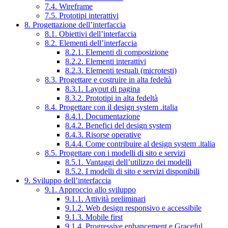
7.4. Wireframe
7.5. Prototipi interattivi
8. Progettazione dell’interfaccia
8.1. Obiettivi dell’interfaccia
8.2. Elementi dell’interfaccia
8.2.1. Elementi di composizione
8.2.2. Elementi interattivi
8.2.3. Elementi testuali (microtesti)
8.3. Progettare e costruire in alta fedeltà
8.3.1. Layout di pagina
8.3.2. Prototipi in alta fedeltà
8.4. Progettare con il design system .italia
8.4.1. Documentazione
8.4.2. Benefici del design system
8.4.3. Risorse operative
8.4.4. Come contribuire al design system .italia
8.5. Progettare con i modelli di sito e servizi
8.5.1. Vantaggi dell’utilizzo dei modelli
8.5.2. I modelli di sito e servizi disponibili
9. Sviluppo dell’interfaccia
9.1. Approccio allo sviluppo
9.1.1. Attività preliminari
9.1.2. Web design responsivo e accessibile
9.1.3. Mobile first
9.1.4. Progressive enhancement e Graceful