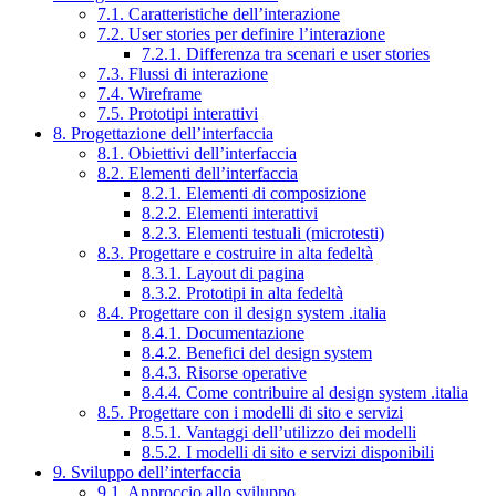
7.1. Caratteristiche dell’interazione
7.2. User stories per definire l’interazione
7.2.1. Differenza tra scenari e user stories
7.3. Flussi di interazione
7.4. Wireframe
7.5. Prototipi interattivi
8. Progettazione dell’interfaccia
8.1. Obiettivi dell’interfaccia
8.2. Elementi dell’interfaccia
8.2.1. Elementi di composizione
8.2.2. Elementi interattivi
8.2.3. Elementi testuali (microtesti)
8.3. Progettare e costruire in alta fedeltà
8.3.1. Layout di pagina
8.3.2. Prototipi in alta fedeltà
8.4. Progettare con il design system .italia
8.4.1. Documentazione
8.4.2. Benefici del design system
8.4.3. Risorse operative
8.4.4. Come contribuire al design system .italia
8.5. Progettare con i modelli di sito e servizi
8.5.1. Vantaggi dell’utilizzo dei modelli
8.5.2. I modelli di sito e servizi disponibili
9. Sviluppo dell’interfaccia
9.1. Approccio allo sviluppo