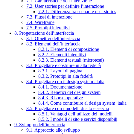
7.1. Caratteristiche dell’interazione
7.2. User stories per definire l’interazione
7.2.1. Differenza tra scenari e user stories
7.3. Flussi di interazione
7.4. Wireframe
7.5. Prototipi interattivi
8. Progettazione dell’interfaccia
8.1. Obiettivi dell’interfaccia
8.2. Elementi dell’interfaccia
8.2.1. Elementi di composizione
8.2.2. Elementi interattivi
8.2.3. Elementi testuali (microtesti)
8.3. Progettare e costruire in alta fedeltà
8.3.1. Layout di pagina
8.3.2. Prototipi in alta fedeltà
8.4. Progettare con il design system .italia
8.4.1. Documentazione
8.4.2. Benefici del design system
8.4.3. Risorse operative
8.4.4. Come contribuire al design system .italia
8.5. Progettare con i modelli di sito e servizi
8.5.1. Vantaggi dell’utilizzo dei modelli
8.5.2. I modelli di sito e servizi disponibili
9. Sviluppo dell’interfaccia
9.1. Approccio allo sviluppo