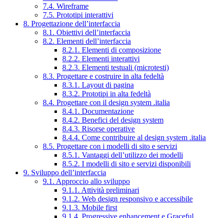
7.4. Wireframe
7.5. Prototipi interattivi
8. Progettazione dell’interfaccia
8.1. Obiettivi dell’interfaccia
8.2. Elementi dell’interfaccia
8.2.1. Elementi di composizione
8.2.2. Elementi interattivi
8.2.3. Elementi testuali (microtesti)
8.3. Progettare e costruire in alta fedeltà
8.3.1. Layout di pagina
8.3.2. Prototipi in alta fedeltà
8.4. Progettare con il design system .italia
8.4.1. Documentazione
8.4.2. Benefici del design system
8.4.3. Risorse operative
8.4.4. Come contribuire al design system .italia
8.5. Progettare con i modelli di sito e servizi
8.5.1. Vantaggi dell’utilizzo dei modelli
8.5.2. I modelli di sito e servizi disponibili
9. Sviluppo dell’interfaccia
9.1. Approccio allo sviluppo
9.1.1. Attività preliminari
9.1.2. Web design responsivo e accessibile
9.1.3. Mobile first
9.1.4. Progressive enhancement e Graceful