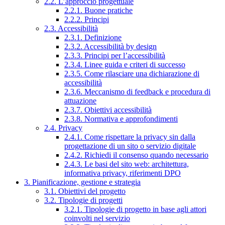
2.2. L’approccio progettuale
2.2.1. Buone pratiche
2.2.2. Principi
2.3. Accessibilità
2.3.1. Definizione
2.3.2. Accessibilità by design
2.3.3. Principi per l’accessibilità
2.3.4. Linee guida e criteri di successo
2.3.5. Come rilasciare una dichiarazione di
accessibilità
2.3.6. Meccanismo di feedback e procedura di
attuazione
2.3.7. Obiettivi accessibilità
2.3.8. Normativa e approfondimenti
2.4. Privacy
2.4.1. Come rispettare la privacy sin dalla
progettazione di un sito o servizio digitale
2.4.2. Richiedi il consenso quando necessario
2.4.3. Le basi del sito web: architettura,
informativa privacy, riferimenti DPO
3. Pianificazione, gestione e strategia
3.1. Obiettivi del progetto
3.2. Tipologie di progetti
3.2.1. Tipologie di progetto in base agli attori
coinvolti nel servizio