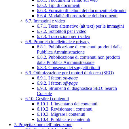
6.6.1. I documenti vanno sul web
6.6.2. Tipi di documenti
6.6.3. Formato di lettura dei documenti elettronici
6.6.4. Modalità di produzione dei documenti
6.7. Immagini e video
6.7.1. Testo alternativo (alt text) per le immagini
6.7.2. Sottotitoli per i video
6.7.3. Trascrizioni per i video
6.8. Proprietà intellettuale e privacy
6.8.1. Pubblicazione di contenuti prodotti dalla
Pubblica Amministrazione
6.8.2. Pubblicazione di contenuti non prodotti
dalla Pubblica Amministrazione
6.8.3. Consenso dei soggetti ritratti
6.9. Ottimizzazione per i motori di ricerca (SEO)
6.9.1. I fattori
on-page
6.9.2. I fattori
off-page
6.9.3. Strumenti di diagnostica SEO: Search
Console
6.10. Gestire i contenuti
6.10.1. L’inventario dei contenuti
6.10.2. Revisionare i contenuti
6.10.3. Migrare i contenuti
6.10.4. Pubblicare i contenuti
7. Progettazione dell’interazione