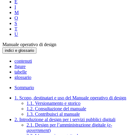
E
I
M
O
S
T
U
Manuale operativo di design
indici e glossario
contenuti
figure
tabelle
glossario
Sommario
1. Scopo, destinatari e uso del Manuale operativo di design
1.1. Versionamento e storico
1.2. Consultazione del manuale
1.3. Contribuisci al manuale
2. Introduzione al design per i servizi pubblici digitali
2.1. Design per l’amministrazione digitale (
e-
government
)