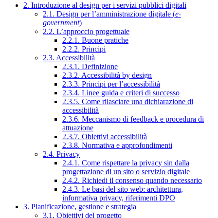
2. Introduzione al design per i servizi pubblici digitali
2.1. Design per l’amministrazione digitale (
e-
government
)
2.2. L’approccio progettuale
2.2.1. Buone pratiche
2.2.2. Principi
2.3. Accessibilità
2.3.1. Definizione
2.3.2. Accessibilità by design
2.3.3. Principi per l’accessibilità
2.3.4. Linee guida e criteri di successo
2.3.5. Come rilasciare una dichiarazione di
accessibilità
2.3.6. Meccanismo di feedback e procedura di
attuazione
2.3.7. Obiettivi accessibilità
2.3.8. Normativa e approfondimenti
2.4. Privacy
2.4.1. Come rispettare la privacy sin dalla
progettazione di un sito o servizio digitale
2.4.2. Richiedi il consenso quando necessario
2.4.3. Le basi del sito web: architettura,
informativa privacy, riferimenti DPO
3. Pianificazione, gestione e strategia
3.1. Obiettivi del progetto