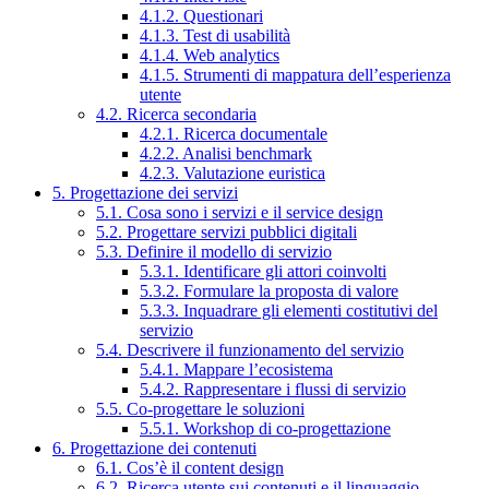
4.1.2. Questionari
4.1.3. Test di usabilità
4.1.4. Web analytics
4.1.5. Strumenti di mappatura dell’esperienza
utente
4.2. Ricerca secondaria
4.2.1. Ricerca documentale
4.2.2. Analisi benchmark
4.2.3. Valutazione euristica
5. Progettazione dei servizi
5.1. Cosa sono i servizi e il service design
5.2. Progettare servizi pubblici digitali
5.3. Definire il modello di servizio
5.3.1. Identificare gli attori coinvolti
5.3.2. Formulare la proposta di valore
5.3.3. Inquadrare gli elementi costitutivi del
servizio
5.4. Descrivere il funzionamento del servizio
5.4.1. Mappare l’ecosistema
5.4.2. Rappresentare i flussi di servizio
5.5. Co-progettare le soluzioni
5.5.1. Workshop di co-progettazione
6. Progettazione dei contenuti
6.1. Cos’è il content design
6.2. Ricerca utente sui contenuti e il linguaggio