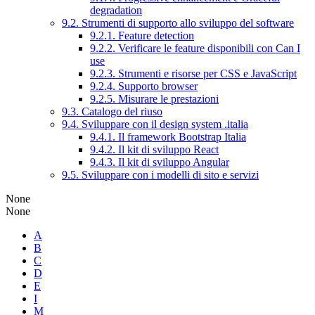
degradation
9.2. Strumenti di supporto allo sviluppo del software
9.2.1. Feature detection
9.2.2. Verificare le feature disponibili con Can I
use
9.2.3. Strumenti e risorse per CSS e JavaScript
9.2.4. Supporto browser
9.2.5. Misurare le prestazioni
9.3. Catalogo del riuso
9.4. Sviluppare con il design system .italia
9.4.1. Il framework Bootstrap Italia
9.4.2. Il kit di sviluppo React
9.4.3. Il kit di sviluppo Angular
9.5. Sviluppare con i modelli di sito e servizi
None
None
A
B
C
D
E
I
M