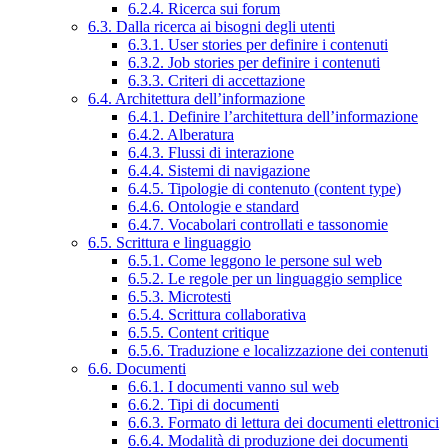
6.2.4. Ricerca sui forum
6.3. Dalla ricerca ai bisogni degli utenti
6.3.1. User stories per definire i contenuti
6.3.2. Job stories per definire i contenuti
6.3.3. Criteri di accettazione
6.4. Architettura dell’informazione
6.4.1. Definire l’architettura dell’informazione
6.4.2. Alberatura
6.4.3. Flussi di interazione
6.4.4. Sistemi di navigazione
6.4.5. Tipologie di contenuto (content type)
6.4.6. Ontologie e standard
6.4.7. Vocabolari controllati e tassonomie
6.5. Scrittura e linguaggio
6.5.1. Come leggono le persone sul web
6.5.2. Le regole per un linguaggio semplice
6.5.3. Microtesti
6.5.4. Scrittura collaborativa
6.5.5. Content critique
6.5.6. Traduzione e localizzazione dei contenuti
6.6. Documenti
6.6.1. I documenti vanno sul web
6.6.2. Tipi di documenti
6.6.3. Formato di lettura dei documenti elettronici
6.6.4. Modalità di produzione dei documenti