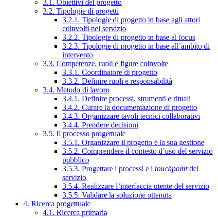
3.1. Obiettivi del progetto
3.2. Tipologie di progetti
3.2.1. Tipologie di progetto in base agli attori
coinvolti nel servizio
3.2.2. Tipologie di progetto in base al focus
3.2.3. Tipologie di progetto in base all’ambito di
intervento
3.3. Competenze, ruoli e figure coinvolte
3.3.1. Coordinatore di progetto
3.3.2. Definire ruoli e responsabilità
3.4. Metodo di lavoro
3.4.1. Definire processi, strumenti e rituali
3.4.2. Curare la documentazione di progetto
3.4.3. Organizzare tavoli tecnici collaborativi
3.4.4. Prendere decisioni
3.5. Il processo progettuale
3.5.1. Organizzare il progetto e la sua gestione
3.5.2. Comprendere il contesto d’uso del servizio
pubblico
3.5.3. Progettare i processi e i
touchpoint
del
servizio
3.5.4. Realizzare l’interfaccia utente del servizio
3.5.5. Validare la soluzione ottenuta
4. Ricerca progettuale
4.1. Ricerca primaria