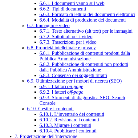
6.6.1. I documenti vanno sul web
6.6.2. Tipi di documenti
6.6.3. Formato di lettura dei documenti elettronici
6.6.4. Modalità di produzione dei documenti
6.7. Immagini e video
6.7.1. Testo alternativo (alt text) per le immagini
6.7.2. Sottotitoli per i video
6.7.3. Trascrizioni per i video
6.8. Proprietà intellettuale e privacy
6.8.1. Pubblicazione di contenuti prodotti dalla
Pubblica Amministrazione
6.8.2. Pubblicazione di contenuti non prodotti
dalla Pubblica Amministrazione
6.8.3. Consenso dei soggetti ritratti
6.9. Ottimizzazione per i motori di ricerca (SEO)
6.9.1. I fattori
on-page
6.9.2. I fattori
off-page
6.9.3. Strumenti di diagnostica SEO: Search
Console
6.10. Gestire i contenuti
6.10.1. L’inventario dei contenuti
6.10.2. Revisionare i contenuti
6.10.3. Migrare i contenuti
6.10.4. Pubblicare i contenuti
7. Progettazione dell’interazione