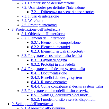
7.1. Caratteristiche dell’interazione
7.2. User stories per definire l’interazione
7.2.1. Differenza tra scenari e user stories
7.3. Flussi di interazione
7.4. Wireframe
7.5. Prototipi interattivi
8. Progettazione dell’interfaccia
8.1. Obiettivi dell’interfaccia
8.2. Elementi dell’interfaccia
8.2.1. Elementi di composizione
8.2.2. Elementi interattivi
8.2.3. Elementi testuali (microtesti)
8.3. Progettare e costruire in alta fedeltà
8.3.1. Layout di pagina
8.3.2. Prototipi in alta fedeltà
8.4. Progettare con il design system .italia
8.4.1. Documentazione
8.4.2. Benefici del design system
8.4.3. Risorse operative
8.4.4. Come contribuire al design system .italia
8.5. Progettare con i modelli di sito e servizi
8.5.1. Vantaggi dell’utilizzo dei modelli
8.5.2. I modelli di sito e servizi disponibili
9. Sviluppo dell’interfaccia
9.1. Approccio allo sviluppo