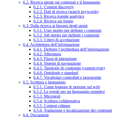
6.2. Ricerca utente sui contenuti e il linguaggio
6.2.1. Content discovery
6.2.2. Dati di ricerca (search keywords)
6.2.3. Ricerca tramite analytics
6.2.4. Ricerca sui forum
6.3. Dalla ricerca ai bisogni degli utenti
6.3.1. User stories per definire i contenuti
6.3.2. Job stories per definire i contenuti
6.3.3. Criteri di accettazione
6.4. Architettura dell’informazione
6.4.1. Definire l’architettura dell’informazione
6.4.2. Alberatura
6.4.3. Flussi di interazione
6.4.4. Sistemi di navigazione
6.4.5. Tipologie di contenuto (content type)
6.4.6. Ontologie e standard
6.4.7. Vocabolari controllati e tassonomie
6.5. Scrittura e linguaggio
6.5.1. Come leggono le persone sul web
6.5.2. Le regole per un linguaggio semplice
6.5.3. Microtesti
6.5.4. Scrittura collaborativa
6.5.5. Content critique
6.5.6. Traduzione e localizzazione dei contenuti
6.6. Documenti