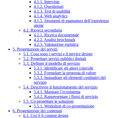
4.1.1. Interviste
4.1.2. Questionari
4.1.3. Test di usabilità
4.1.4. Web analytics
4.1.5. Strumenti di mappatura dell’esperienza
utente
4.2. Ricerca secondaria
4.2.1. Ricerca documentale
4.2.2. Analisi benchmark
4.2.3. Valutazione euristica
5. Progettazione dei servizi
5.1. Cosa sono i servizi e il service design
5.2. Progettare servizi pubblici digitali
5.3. Definire il modello di servizio
5.3.1. Identificare gli attori coinvolti
5.3.2. Formulare la proposta di valore
5.3.3. Inquadrare gli elementi costitutivi del
servizio
5.4. Descrivere il funzionamento del servizio
5.4.1. Mappare l’ecosistema
5.4.2. Rappresentare i flussi di servizio
5.5. Co-progettare le soluzioni
5.5.1. Workshop di co-progettazione
6. Progettazione dei contenuti
6.1. Cos’è il content design