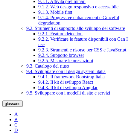
9.1.1. Attività preliminari
9.1.2. Web design responsivo e accessibile
9.1.3. Mobile first
9.1.4. Progressive enhancement e Graceful
degradation
9.2. Strumenti di supporto allo sviluppo del software
9.2.1. Feature detection
9.2.2. Verificare le feature disponibili con Can I
use
9.2.3. Strumenti e risorse per CSS e JavaScript
9.2.4. Supporto browser
9.2.5. Misurare le prestazioni
9.3. Catalogo del riuso
9.4. Sviluppare con il design system .italia
9.4.1. Il framework Bootstrap Italia
9.4.2. Il kit di sviluppo React
9.4.3. Il kit di sviluppo Angular
9.5. Sviluppare con i modelli di sito e servizi
glossario
A
B
C
D