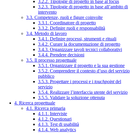
3.2.2. Tipologie di progetto in base al focus
3.2.3. Tipologie di progetto in base all’ambito di
intervento
3.3. Competenze, ruoli e figure coinvolte
3.3.1. Coordinatore di progetto
3.3.2. Definire ruoli e responsabilità
3.4. Metodo di lavoro
3.4.1. Definire processi, strumenti e rituali
3.4.2. Curare la documentazione di progetto
3.4.3. Organizzare tavoli tecnici collaborativi
3.4.4. Prendere decisioni
3.5. Il processo progettuale
3.5.1. Organizzare il progetto e la sua gestione
3.5.2. Comprendere il contesto d’uso del servizio
pubblico
3.5.3. Progettare i processi e i
touchpoint
del
servizio
3.5.4. Realizzare l’interfaccia utente del servizio
3.5.5. Validare la soluzione ottenuta
4. Ricerca progettuale
4.1. Ricerca primaria
4.1.1. Interviste
4.1.2. Questionari
4.1.3. Test di usabilità
4.1.4. Web analytics