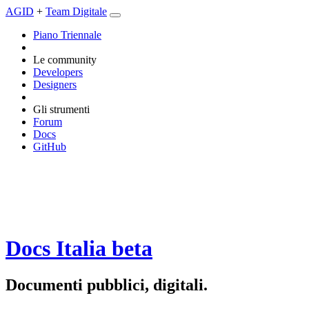
AGID
+
Team Digitale
Piano Triennale
Le community
Developers
Designers
Gli strumenti
Forum
Docs
GitHub
Docs Italia
beta
Documenti pubblici, digitali.