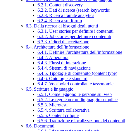
6.2.1. Content discovery
6.2.2. Dati di ricerca (search keywords)
6.2.3. Ricerca tramite analytics
6.2.4. Ricerca sui forum
6.3. Dalla ricerca ai bisogni degli utenti
6.3.1. User stories per definire i contenuti
6.3.2. Job stories per definire i contenuti
6.3.3. Criteri di accettazione
6.4. Architettura dell’informazione
6.4.1. Definire l’architettura dell’informazione
6.4.2. Alberatura
6.4.3. Flussi di interazione
6.4.4. Sistemi di navigazione
6.4.5. Tipologie di contenuto (content type)
6.4.6. Ontologie e standard
6.4.7. Vocabolari controllati e tassonomie
6.5. Scrittura e linguaggio
6.5.1. Come leggono le persone sul web
6.5.2. Le regole per un linguaggio semplice
6.5.3. Microtesti
6.5.4. Scrittura collaborativa
6.5.5. Content critique
6.5.6. Traduzione e localizzazione dei contenuti
6.6. Documenti