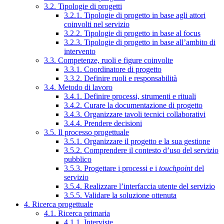
3.2. Tipologie di progetti
3.2.1. Tipologie di progetto in base agli attori
coinvolti nel servizio
3.2.2. Tipologie di progetto in base al focus
3.2.3. Tipologie di progetto in base all’ambito di
intervento
3.3. Competenze, ruoli e figure coinvolte
3.3.1. Coordinatore di progetto
3.3.2. Definire ruoli e responsabilità
3.4. Metodo di lavoro
3.4.1. Definire processi, strumenti e rituali
3.4.2. Curare la documentazione di progetto
3.4.3. Organizzare tavoli tecnici collaborativi
3.4.4. Prendere decisioni
3.5. Il processo progettuale
3.5.1. Organizzare il progetto e la sua gestione
3.5.2. Comprendere il contesto d’uso del servizio
pubblico
3.5.3. Progettare i processi e i
touchpoint
del
servizio
3.5.4. Realizzare l’interfaccia utente del servizio
3.5.5. Validare la soluzione ottenuta
4. Ricerca progettuale
4.1. Ricerca primaria
4.1.1. Interviste