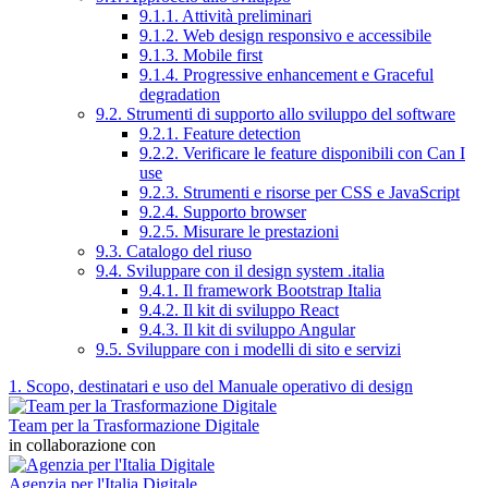
9.1.1. Attività preliminari
9.1.2. Web design responsivo e accessibile
9.1.3. Mobile first
9.1.4. Progressive enhancement e Graceful
degradation
9.2. Strumenti di supporto allo sviluppo del software
9.2.1. Feature detection
9.2.2. Verificare le feature disponibili con Can I
use
9.2.3. Strumenti e risorse per CSS e JavaScript
9.2.4. Supporto browser
9.2.5. Misurare le prestazioni
9.3. Catalogo del riuso
9.4. Sviluppare con il design system .italia
9.4.1. Il framework Bootstrap Italia
9.4.2. Il kit di sviluppo React
9.4.3. Il kit di sviluppo Angular
9.5. Sviluppare con i modelli di sito e servizi
1. Scopo, destinatari e uso del Manuale operativo di design
Team per la Trasformazione Digitale
in collaborazione con
Agenzia per l'Italia Digitale