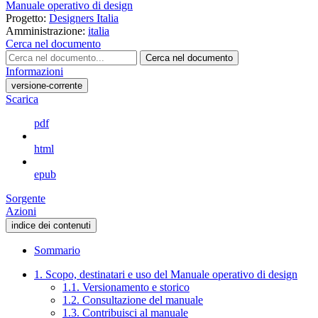
Manuale operativo di design
Progetto:
Designers Italia
Amministrazione:
italia
Cerca nel documento
Cerca nel documento
Informazioni
versione-corrente
Scarica
pdf
html
epub
Sorgente
Azioni
indice dei contenuti
Sommario
1. Scopo, destinatari e uso del Manuale operativo di design
1.1. Versionamento e storico
1.2. Consultazione del manuale
1.3. Contribuisci al manuale