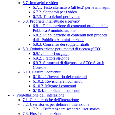
6.7. Immagini e video
6.7.1. Testo alternativo (alt text) per le immagini
6.7.2. Sottotitoli per i video
6.7.3. Trascrizioni per i video
6.8. Proprietà intellettuale e privacy
6.8.1. Pubblicazione di contenuti prodotti dalla
Pubblica Amministrazione
6.8.2. Pubblicazione di contenuti non prodotti
dalla Pubblica Amministrazione
6.8.3. Consenso dei soggetti ritratti
6.9. Ottimizzazione per i motori di ricerca (SEO)
6.9.1. I fattori
on-page
6.9.2. I fattori
off-page
6.9.3. Strumenti di diagnostica SEO: Search
Console
6.10. Gestire i contenuti
6.10.1. L’inventario dei contenuti
6.10.2. Revisionare i contenuti
6.10.3. Migrare i contenuti
6.10.4. Pubblicare i contenuti
7. Progettazione dell’interazione
7.1. Caratteristiche dell’interazione
7.2. User stories per definire l’interazione
7.2.1. Differenza tra scenari e user stories
7.3. Flussi di interazione