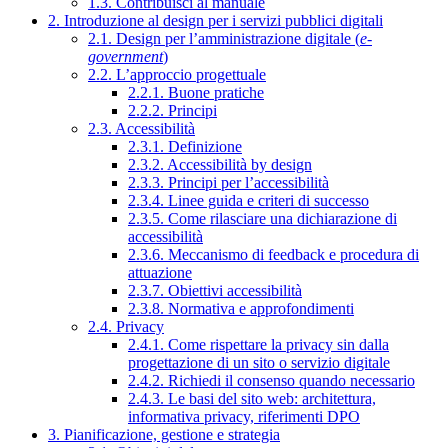
1.3. Contribuisci al manuale
2. Introduzione al design per i servizi pubblici digitali
2.1. Design per l’amministrazione digitale (
e-
government
)
2.2. L’approccio progettuale
2.2.1. Buone pratiche
2.2.2. Principi
2.3. Accessibilità
2.3.1. Definizione
2.3.2. Accessibilità by design
2.3.3. Principi per l’accessibilità
2.3.4. Linee guida e criteri di successo
2.3.5. Come rilasciare una dichiarazione di
accessibilità
2.3.6. Meccanismo di feedback e procedura di
attuazione
2.3.7. Obiettivi accessibilità
2.3.8. Normativa e approfondimenti
2.4. Privacy
2.4.1. Come rispettare la privacy sin dalla
progettazione di un sito o servizio digitale
2.4.2. Richiedi il consenso quando necessario
2.4.3. Le basi del sito web: architettura,
informativa privacy, riferimenti DPO
3. Pianificazione, gestione e strategia