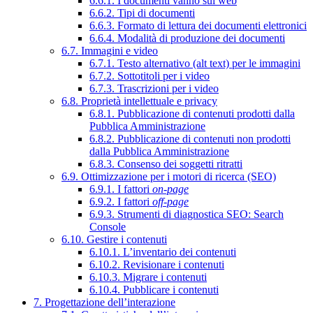
6.6.1. I documenti vanno sul web
6.6.2. Tipi di documenti
6.6.3. Formato di lettura dei documenti elettronici
6.6.4. Modalità di produzione dei documenti
6.7. Immagini e video
6.7.1. Testo alternativo (alt text) per le immagini
6.7.2. Sottotitoli per i video
6.7.3. Trascrizioni per i video
6.8. Proprietà intellettuale e privacy
6.8.1. Pubblicazione di contenuti prodotti dalla
Pubblica Amministrazione
6.8.2. Pubblicazione di contenuti non prodotti
dalla Pubblica Amministrazione
6.8.3. Consenso dei soggetti ritratti
6.9. Ottimizzazione per i motori di ricerca (SEO)
6.9.1. I fattori
on-page
6.9.2. I fattori
off-page
6.9.3. Strumenti di diagnostica SEO: Search
Console
6.10. Gestire i contenuti
6.10.1. L’inventario dei contenuti
6.10.2. Revisionare i contenuti
6.10.3. Migrare i contenuti
6.10.4. Pubblicare i contenuti
7. Progettazione dell’interazione