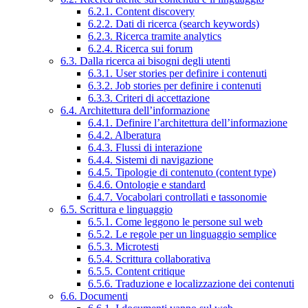
6.2.1. Content discovery
6.2.2. Dati di ricerca (search keywords)
6.2.3. Ricerca tramite analytics
6.2.4. Ricerca sui forum
6.3. Dalla ricerca ai bisogni degli utenti
6.3.1. User stories per definire i contenuti
6.3.2. Job stories per definire i contenuti
6.3.3. Criteri di accettazione
6.4. Architettura dell’informazione
6.4.1. Definire l’architettura dell’informazione
6.4.2. Alberatura
6.4.3. Flussi di interazione
6.4.4. Sistemi di navigazione
6.4.5. Tipologie di contenuto (content type)
6.4.6. Ontologie e standard
6.4.7. Vocabolari controllati e tassonomie
6.5. Scrittura e linguaggio
6.5.1. Come leggono le persone sul web
6.5.2. Le regole per un linguaggio semplice
6.5.3. Microtesti
6.5.4. Scrittura collaborativa
6.5.5. Content critique
6.5.6. Traduzione e localizzazione dei contenuti
6.6. Documenti