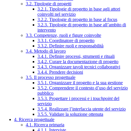
3.2. Tipologie di progetti
3.2.1. Tipologie di progetto in base agli attori
coinvolti nel servizio
3.2.2. Tipologie di progetto in base al focus
3.2.3. Tipologie di progetto in base all’ambito di
intervento
3.3. Competenze, ruoli e figure coinvolte
3.3.1. Coordinatore di progetto
3.3.2. Definire ruoli e responsabilità
3.4. Metodo di lavoro
3.4.1. Definire processi, strumenti e rituali
3.4.2. Curare la documentazione di progetto
3.4.3. Organizzare tavoli tecnici collaborativi
3.4.4. Prendere decisioni
3.5. Il processo progettuale
3.5.1. Organizzare il progetto e la sua gestione
3.5.2. Comprendere il contesto d’uso del servizio
pubblico
3.5.3. Progettare i processi e i
touchpoint
del
servizio
3.5.4. Realizzare l’interfaccia utente del servizio
3.5.5. Validare la soluzione ottenuta
4. Ricerca progettuale
4.1. Ricerca primaria
4.1.1. Interviste