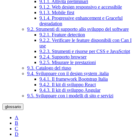
9.1.1. Attività preliminari
9.1.2. Web design responsivo e accessibile
9.1.3. Mobile first
9.1.4. Progressive enhancement e Graceful
degradation
9.2. Strumenti di supporto allo sviluppo del software
9.2.1. Feature detection
9.2.2. Verificare le feature disponibili con Can I
use
9.2.3. Strumenti e risorse per CSS e JavaScript
9.2.4. Supporto browser
9.2.5. Misurare le prestazioni
9.3. Catalogo del riuso
9.4. Sviluppare con il design system .italia
9.4.1. Il framework Bootstrap Italia
9.4.2. Il kit di sviluppo React
9.4.3. Il kit di sviluppo Angular
9.5. Sviluppare con i modelli di sito e servizi
glossario
A
B
C
D