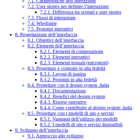
7.1. Caratteristiche dell’interazione
7.2. User stories per definire l’interazione
7.2.1. Differenza tra scenari e user stories
7.3. Flussi di interazione
7.4. Wireframe
7.5. Prototipi interattivi
8. Progettazione dell’interfaccia
8.1. Obiettivi dell’interfaccia
8.2. Elementi dell’interfaccia
8.2.1. Elementi di composizione
8.2.2. Elementi interattivi
8.2.3. Elementi testuali (microtesti)
8.3. Progettare e costruire in alta fedeltà
8.3.1. Layout di pagina
8.3.2. Prototipi in alta fedeltà
8.4. Progettare con il design system .italia
8.4.1. Documentazione
8.4.2. Benefici del design system
8.4.3. Risorse operative
8.4.4. Come contribuire al design system .italia
8.5. Progettare con i modelli di sito e servizi
8.5.1. Vantaggi dell’utilizzo dei modelli
8.5.2. I modelli di sito e servizi disponibili
9. Sviluppo dell’interfaccia
9.1. Approccio allo sviluppo