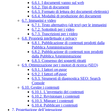
6.6.1. I documenti vanno sul web
6.6.2. Tipi di documenti
6.6.3. Formato di lettura dei documenti elettronici
6.6.4. Modalità di produzione dei documenti
6.7. Immagini e video
6.7.1. Testo alternativo (alt text) per le immagini
6.7.2. Sottotitoli per i video
6.7.3. Trascrizioni per i video
6.8. Proprietà intellettuale e privacy
6.8.1. Pubblicazione di contenuti prodotti dalla
Pubblica Amministrazione
6.8.2. Pubblicazione di contenuti non prodotti
dalla Pubblica Amministrazione
6.8.3. Consenso dei soggetti ritratti
6.9. Ottimizzazione per i motori di ricerca (SEO)
6.9.1. I fattori
on-page
6.9.2. I fattori
off-page
6.9.3. Strumenti di diagnostica SEO: Search
Console
6.10. Gestire i contenuti
6.10.1. L’inventario dei contenuti
6.10.2. Revisionare i contenuti
6.10.3. Migrare i contenuti
6.10.4. Pubblicare i contenuti
7. Progettazione dell’interazione