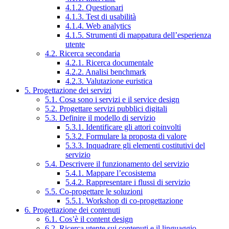
4.1.2. Questionari
4.1.3. Test di usabilità
4.1.4. Web analytics
4.1.5. Strumenti di mappatura dell’esperienza
utente
4.2. Ricerca secondaria
4.2.1. Ricerca documentale
4.2.2. Analisi benchmark
4.2.3. Valutazione euristica
5. Progettazione dei servizi
5.1. Cosa sono i servizi e il service design
5.2. Progettare servizi pubblici digitali
5.3. Definire il modello di servizio
5.3.1. Identificare gli attori coinvolti
5.3.2. Formulare la proposta di valore
5.3.3. Inquadrare gli elementi costitutivi del
servizio
5.4. Descrivere il funzionamento del servizio
5.4.1. Mappare l’ecosistema
5.4.2. Rappresentare i flussi di servizio
5.5. Co-progettare le soluzioni
5.5.1. Workshop di co-progettazione
6. Progettazione dei contenuti
6.1. Cos’è il content design
6.2. Ricerca utente sui contenuti e il linguaggio