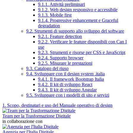
9.1.1. Attività preliminari
9.1.2. Web design responsivo e accessibile
9.1.3. Mobile first
9.1.4. Progressive enhancement e Graceful
degradation
9.2. Strumenti di supporto allo sviluppo del software
9.2.1. Feature detection
9.2.2. Verificare le feature disponibili con Can I
use
9.2.3. Strumenti e risorse per CSS e JavaScript
9.2.4. Supporto browser
9.2.5. Misurare le prestazioni
9.3. Catalogo del riuso
9.4. Sviluppare con il design system .italia
9.4.1. Il framework Bootstrap Italia
9.4.2. Il kit di sviluppo React
9.4.3. Il kit di sviluppo Angular
9.5. Sviluppare con i modelli di sito e servizi
1. Scopo, destinatari e uso del Manuale operativo di design
Team per la Trasformazione Digitale
in collaborazione con
Agenzia per l'Italia Digitale