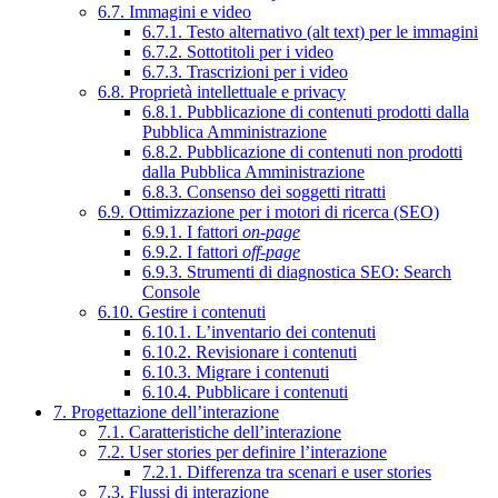
6.7. Immagini e video
6.7.1. Testo alternativo (alt text) per le immagini
6.7.2. Sottotitoli per i video
6.7.3. Trascrizioni per i video
6.8. Proprietà intellettuale e privacy
6.8.1. Pubblicazione di contenuti prodotti dalla
Pubblica Amministrazione
6.8.2. Pubblicazione di contenuti non prodotti
dalla Pubblica Amministrazione
6.8.3. Consenso dei soggetti ritratti
6.9. Ottimizzazione per i motori di ricerca (SEO)
6.9.1. I fattori
on-page
6.9.2. I fattori
off-page
6.9.3. Strumenti di diagnostica SEO: Search
Console
6.10. Gestire i contenuti
6.10.1. L’inventario dei contenuti
6.10.2. Revisionare i contenuti
6.10.3. Migrare i contenuti
6.10.4. Pubblicare i contenuti
7. Progettazione dell’interazione
7.1. Caratteristiche dell’interazione
7.2. User stories per definire l’interazione
7.2.1. Differenza tra scenari e user stories
7.3. Flussi di interazione