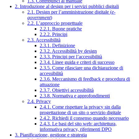
1.3. Contribuisci al manuale
2. Introduzione al design per i servizi pubblici digitali
2.1. Design per l’amministrazione digitale (
e-
government
)
2.2. L’approccio progettuale
2.2.1. Buone pratiche
2.2.2. Principi
2.3. Accessibilità
2.3.1. Definizione
2.3.2. Accessibilità by design
2.3.3. Principi per l’accessibilità
2.3.4. Linee guida e criteri di successo
2.3.5. Come rilasciare una dichiarazione di
accessibilità
2.3.6. Meccanismo di feedback e procedura di
attuazione
2.3.7. Obiettivi accessibilità
2.3.8. Normativa e approfondimenti
2.4. Privacy
2.4.1. Come rispettare la privacy sin dalla
progettazione di un sito o servizio digitale
2.4.2. Richiedi il consenso quando necessario
2.4.3. Le basi del sito web: architettura,
informativa privacy, riferimenti DPO
3. Pianificazione, gestione e strategia