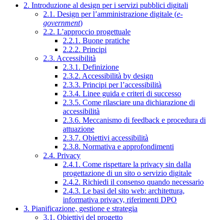
2. Introduzione al design per i servizi pubblici digitali
2.1. Design per l’amministrazione digitale (
e-
government
)
2.2. L’approccio progettuale
2.2.1. Buone pratiche
2.2.2. Principi
2.3. Accessibilità
2.3.1. Definizione
2.3.2. Accessibilità by design
2.3.3. Principi per l’accessibilità
2.3.4. Linee guida e criteri di successo
2.3.5. Come rilasciare una dichiarazione di
accessibilità
2.3.6. Meccanismo di feedback e procedura di
attuazione
2.3.7. Obiettivi accessibilità
2.3.8. Normativa e approfondimenti
2.4. Privacy
2.4.1. Come rispettare la privacy sin dalla
progettazione di un sito o servizio digitale
2.4.2. Richiedi il consenso quando necessario
2.4.3. Le basi del sito web: architettura,
informativa privacy, riferimenti DPO
3. Pianificazione, gestione e strategia
3.1. Obiettivi del progetto