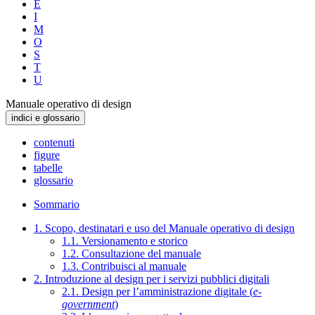
E
I
M
O
S
T
U
Manuale operativo di design
indici e glossario
contenuti
figure
tabelle
glossario
Sommario
1. Scopo, destinatari e uso del Manuale operativo di design
1.1. Versionamento e storico
1.2. Consultazione del manuale
1.3. Contribuisci al manuale
2. Introduzione al design per i servizi pubblici digitali
2.1. Design per l’amministrazione digitale (
e-
government
)