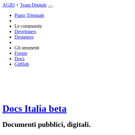
AGID
+
Team Digitale
Piano Triennale
Le community
Developers
Designers
Gli strumenti
Forum
Docs
GitHub
Docs Italia
beta
Documenti pubblici, digitali.