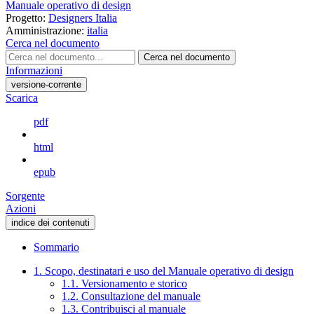
Manuale operativo di design
Progetto:
Designers Italia
Amministrazione:
italia
Cerca nel documento
Cerca nel documento
Informazioni
versione-corrente
Scarica
pdf
html
epub
Sorgente
Azioni
indice dei contenuti
Sommario
1. Scopo, destinatari e uso del Manuale operativo di design
1.1. Versionamento e storico
1.2. Consultazione del manuale
1.3. Contribuisci al manuale