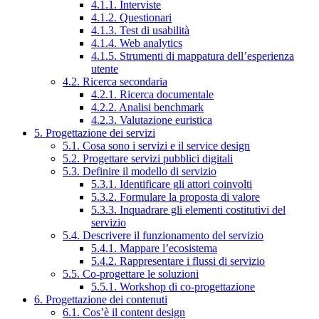
4.1.1. Interviste
4.1.2. Questionari
4.1.3. Test di usabilità
4.1.4. Web analytics
4.1.5. Strumenti di mappatura dell’esperienza
utente
4.2. Ricerca secondaria
4.2.1. Ricerca documentale
4.2.2. Analisi benchmark
4.2.3. Valutazione euristica
5. Progettazione dei servizi
5.1. Cosa sono i servizi e il service design
5.2. Progettare servizi pubblici digitali
5.3. Definire il modello di servizio
5.3.1. Identificare gli attori coinvolti
5.3.2. Formulare la proposta di valore
5.3.3. Inquadrare gli elementi costitutivi del
servizio
5.4. Descrivere il funzionamento del servizio
5.4.1. Mappare l’ecosistema
5.4.2. Rappresentare i flussi di servizio
5.5. Co-progettare le soluzioni
5.5.1. Workshop di co-progettazione
6. Progettazione dei contenuti
6.1. Cos’è il content design