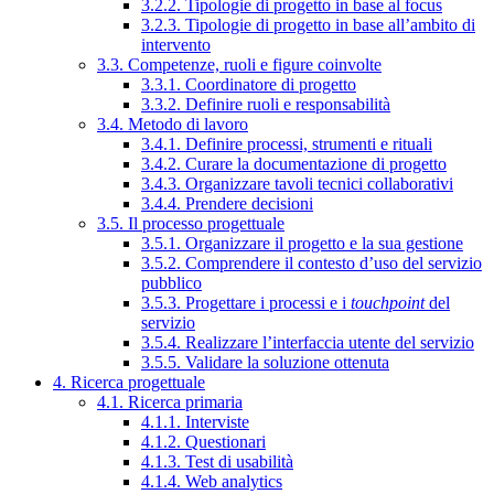
3.2.2. Tipologie di progetto in base al focus
3.2.3. Tipologie di progetto in base all’ambito di
intervento
3.3. Competenze, ruoli e figure coinvolte
3.3.1. Coordinatore di progetto
3.3.2. Definire ruoli e responsabilità
3.4. Metodo di lavoro
3.4.1. Definire processi, strumenti e rituali
3.4.2. Curare la documentazione di progetto
3.4.3. Organizzare tavoli tecnici collaborativi
3.4.4. Prendere decisioni
3.5. Il processo progettuale
3.5.1. Organizzare il progetto e la sua gestione
3.5.2. Comprendere il contesto d’uso del servizio
pubblico
3.5.3. Progettare i processi e i
touchpoint
del
servizio
3.5.4. Realizzare l’interfaccia utente del servizio
3.5.5. Validare la soluzione ottenuta
4. Ricerca progettuale
4.1. Ricerca primaria
4.1.1. Interviste
4.1.2. Questionari
4.1.3. Test di usabilità
4.1.4. Web analytics