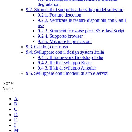
degradation
9.2. Strumenti di supporto allo sviluppo del software
9.2.1. Feature detection
9.2.2. Verificare le feature disponibili con Can I
use
9.2.3. Strumenti e risorse per CSS e JavaScript
9.2.4. Supporto browser
9.2.5. Misurare le prestazioni
9.3. Catalogo del riuso
9.4. Sviluppare con il design system .italia
9.4.1. Il framework Bootstrap Italia
9.4.2. Il kit di sviluppo React
9.4.3. Il kit di sviluppo Angular
9.5. Sviluppare con i modelli di sito e servizi
None
None
A
B
C
D
E
I
M