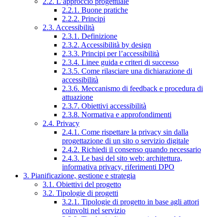
2.2. L’approccio progettuale
2.2.1. Buone pratiche
2.2.2. Principi
2.3. Accessibilità
2.3.1. Definizione
2.3.2. Accessibilità by design
2.3.3. Principi per l’accessibilità
2.3.4. Linee guida e criteri di successo
2.3.5. Come rilasciare una dichiarazione di
accessibilità
2.3.6. Meccanismo di feedback e procedura di
attuazione
2.3.7. Obiettivi accessibilità
2.3.8. Normativa e approfondimenti
2.4. Privacy
2.4.1. Come rispettare la privacy sin dalla
progettazione di un sito o servizio digitale
2.4.2. Richiedi il consenso quando necessario
2.4.3. Le basi del sito web: architettura,
informativa privacy, riferimenti DPO
3. Pianificazione, gestione e strategia
3.1. Obiettivi del progetto
3.2. Tipologie di progetti
3.2.1. Tipologie di progetto in base agli attori
coinvolti nel servizio