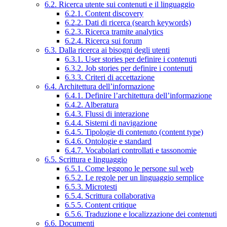
6.2. Ricerca utente sui contenuti e il linguaggio
6.2.1. Content discovery
6.2.2. Dati di ricerca (search keywords)
6.2.3. Ricerca tramite analytics
6.2.4. Ricerca sui forum
6.3. Dalla ricerca ai bisogni degli utenti
6.3.1. User stories per definire i contenuti
6.3.2. Job stories per definire i contenuti
6.3.3. Criteri di accettazione
6.4. Architettura dell’informazione
6.4.1. Definire l’architettura dell’informazione
6.4.2. Alberatura
6.4.3. Flussi di interazione
6.4.4. Sistemi di navigazione
6.4.5. Tipologie di contenuto (content type)
6.4.6. Ontologie e standard
6.4.7. Vocabolari controllati e tassonomie
6.5. Scrittura e linguaggio
6.5.1. Come leggono le persone sul web
6.5.2. Le regole per un linguaggio semplice
6.5.3. Microtesti
6.5.4. Scrittura collaborativa
6.5.5. Content critique
6.5.6. Traduzione e localizzazione dei contenuti
6.6. Documenti