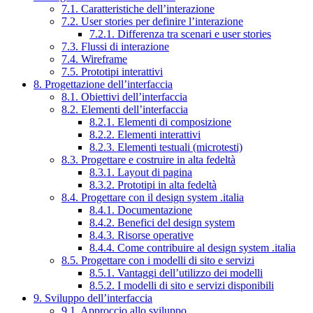
7.1. Caratteristiche dell’interazione
7.2. User stories per definire l’interazione
7.2.1. Differenza tra scenari e user stories
7.3. Flussi di interazione
7.4. Wireframe
7.5. Prototipi interattivi
8. Progettazione dell’interfaccia
8.1. Obiettivi dell’interfaccia
8.2. Elementi dell’interfaccia
8.2.1. Elementi di composizione
8.2.2. Elementi interattivi
8.2.3. Elementi testuali (microtesti)
8.3. Progettare e costruire in alta fedeltà
8.3.1. Layout di pagina
8.3.2. Prototipi in alta fedeltà
8.4. Progettare con il design system .italia
8.4.1. Documentazione
8.4.2. Benefici del design system
8.4.3. Risorse operative
8.4.4. Come contribuire al design system .italia
8.5. Progettare con i modelli di sito e servizi
8.5.1. Vantaggi dell’utilizzo dei modelli
8.5.2. I modelli di sito e servizi disponibili
9. Sviluppo dell’interfaccia
9.1. Approccio allo sviluppo