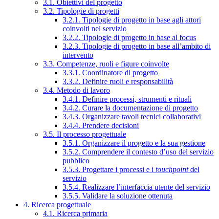
3.1. Obiettivi del progetto
3.2. Tipologie di progetti
3.2.1. Tipologie di progetto in base agli attori
coinvolti nel servizio
3.2.2. Tipologie di progetto in base al focus
3.2.3. Tipologie di progetto in base all’ambito di
intervento
3.3. Competenze, ruoli e figure coinvolte
3.3.1. Coordinatore di progetto
3.3.2. Definire ruoli e responsabilità
3.4. Metodo di lavoro
3.4.1. Definire processi, strumenti e rituali
3.4.2. Curare la documentazione di progetto
3.4.3. Organizzare tavoli tecnici collaborativi
3.4.4. Prendere decisioni
3.5. Il processo progettuale
3.5.1. Organizzare il progetto e la sua gestione
3.5.2. Comprendere il contesto d’uso del servizio
pubblico
3.5.3. Progettare i processi e i
touchpoint
del
servizio
3.5.4. Realizzare l’interfaccia utente del servizio
3.5.5. Validare la soluzione ottenuta
4. Ricerca progettuale
4.1. Ricerca primaria