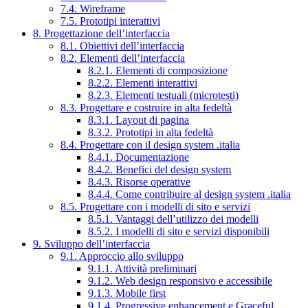
7.4. Wireframe
7.5. Prototipi interattivi
8. Progettazione dell’interfaccia
8.1. Obiettivi dell’interfaccia
8.2. Elementi dell’interfaccia
8.2.1. Elementi di composizione
8.2.2. Elementi interattivi
8.2.3. Elementi testuali (microtesti)
8.3. Progettare e costruire in alta fedeltà
8.3.1. Layout di pagina
8.3.2. Prototipi in alta fedeltà
8.4. Progettare con il design system .italia
8.4.1. Documentazione
8.4.2. Benefici del design system
8.4.3. Risorse operative
8.4.4. Come contribuire al design system .italia
8.5. Progettare con i modelli di sito e servizi
8.5.1. Vantaggi dell’utilizzo dei modelli
8.5.2. I modelli di sito e servizi disponibili
9. Sviluppo dell’interfaccia
9.1. Approccio allo sviluppo
9.1.1. Attività preliminari
9.1.2. Web design responsivo e accessibile
9.1.3. Mobile first
9.1.4. Progressive enhancement e Graceful