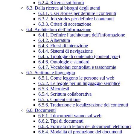
6.2.4. Ricerca sui forum
6.3. Dalla ricerca ai bisogni degli utenti
6.3.1. User stories per definire i contenuti
6.3.2. Job stories per definire i contenuti
6.3.3. Criteri di accettazione
6.4. Architettura dell’informazione
6.4.1. Definire l’architettura dell’informazione
6.4.2. Alberatura
6.4.3. Flussi di interazione
6.4.4. Sistemi di navigazione
6.4.5. Tipologie di contenuto (content type)
6.4.6. Ontologie e standard
6.4.7. Vocabolari controllati e tassonomie
6.5. Scrittura e linguaggio
6.5.1. Come leggono le persone sul web
6.5.2. Le regole per un linguaggio semplice
6.5.3. Microtesti
6.5.4. Scrittura collaborativa
6.5.5. Content critique
6.5.6. Traduzione e localizzazione dei contenuti
6.6. Documenti
6.6.1. I documenti vanno sul web
6.6.2. Tipi di documenti
6.6.3. Formato di lettura dei documenti elettronici
6.6.4. Modalità di produzione dei documenti