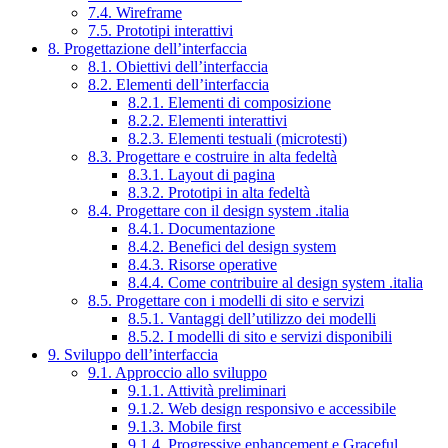
7.4. Wireframe
7.5. Prototipi interattivi
8. Progettazione dell’interfaccia
8.1. Obiettivi dell’interfaccia
8.2. Elementi dell’interfaccia
8.2.1. Elementi di composizione
8.2.2. Elementi interattivi
8.2.3. Elementi testuali (microtesti)
8.3. Progettare e costruire in alta fedeltà
8.3.1. Layout di pagina
8.3.2. Prototipi in alta fedeltà
8.4. Progettare con il design system .italia
8.4.1. Documentazione
8.4.2. Benefici del design system
8.4.3. Risorse operative
8.4.4. Come contribuire al design system .italia
8.5. Progettare con i modelli di sito e servizi
8.5.1. Vantaggi dell’utilizzo dei modelli
8.5.2. I modelli di sito e servizi disponibili
9. Sviluppo dell’interfaccia
9.1. Approccio allo sviluppo
9.1.1. Attività preliminari
9.1.2. Web design responsivo e accessibile
9.1.3. Mobile first
9.1.4. Progressive enhancement e Graceful