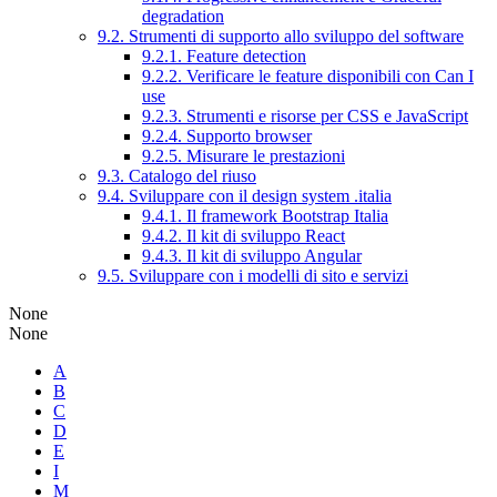
degradation
9.2. Strumenti di supporto allo sviluppo del software
9.2.1. Feature detection
9.2.2. Verificare le feature disponibili con Can I
use
9.2.3. Strumenti e risorse per CSS e JavaScript
9.2.4. Supporto browser
9.2.5. Misurare le prestazioni
9.3. Catalogo del riuso
9.4. Sviluppare con il design system .italia
9.4.1. Il framework Bootstrap Italia
9.4.2. Il kit di sviluppo React
9.4.3. Il kit di sviluppo Angular
9.5. Sviluppare con i modelli di sito e servizi
None
None
A
B
C
D
E
I
M