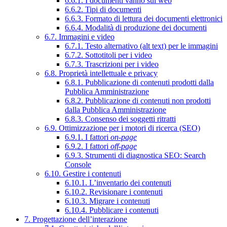
6.6.1. I documenti vanno sul web
6.6.2. Tipi di documenti
6.6.3. Formato di lettura dei documenti elettronici
6.6.4. Modalità di produzione dei documenti
6.7. Immagini e video
6.7.1. Testo alternativo (alt text) per le immagini
6.7.2. Sottotitoli per i video
6.7.3. Trascrizioni per i video
6.8. Proprietà intellettuale e privacy
6.8.1. Pubblicazione di contenuti prodotti dalla
Pubblica Amministrazione
6.8.2. Pubblicazione di contenuti non prodotti
dalla Pubblica Amministrazione
6.8.3. Consenso dei soggetti ritratti
6.9. Ottimizzazione per i motori di ricerca (SEO)
6.9.1. I fattori
on-page
6.9.2. I fattori
off-page
6.9.3. Strumenti di diagnostica SEO: Search
Console
6.10. Gestire i contenuti
6.10.1. L’inventario dei contenuti
6.10.2. Revisionare i contenuti
6.10.3. Migrare i contenuti
6.10.4. Pubblicare i contenuti
7. Progettazione dell’interazione