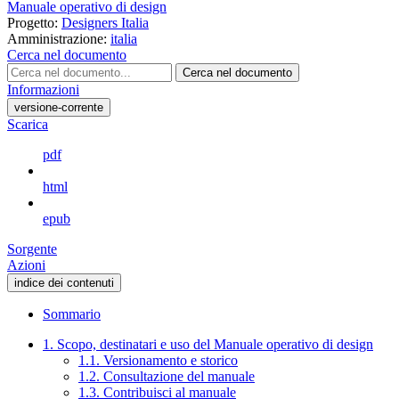
Manuale operativo di design
Progetto:
Designers Italia
Amministrazione:
italia
Cerca nel documento
Cerca nel documento
Informazioni
versione-corrente
Scarica
pdf
html
epub
Sorgente
Azioni
indice dei contenuti
Sommario
1. Scopo, destinatari e uso del Manuale operativo di design
1.1. Versionamento e storico
1.2. Consultazione del manuale
1.3. Contribuisci al manuale