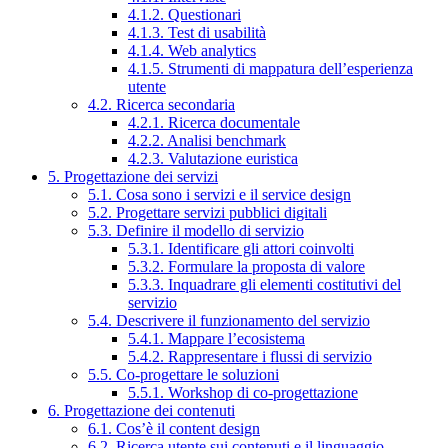
4.1.2. Questionari
4.1.3. Test di usabilità
4.1.4. Web analytics
4.1.5. Strumenti di mappatura dell’esperienza
utente
4.2. Ricerca secondaria
4.2.1. Ricerca documentale
4.2.2. Analisi benchmark
4.2.3. Valutazione euristica
5. Progettazione dei servizi
5.1. Cosa sono i servizi e il service design
5.2. Progettare servizi pubblici digitali
5.3. Definire il modello di servizio
5.3.1. Identificare gli attori coinvolti
5.3.2. Formulare la proposta di valore
5.3.3. Inquadrare gli elementi costitutivi del
servizio
5.4. Descrivere il funzionamento del servizio
5.4.1. Mappare l’ecosistema
5.4.2. Rappresentare i flussi di servizio
5.5. Co-progettare le soluzioni
5.5.1. Workshop di co-progettazione
6. Progettazione dei contenuti
6.1. Cos’è il content design
6.2. Ricerca utente sui contenuti e il linguaggio