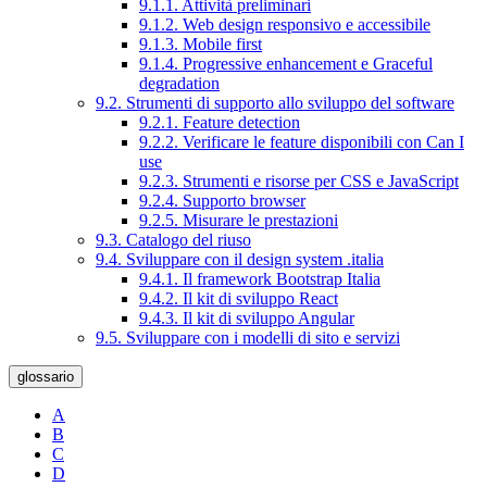
9.1.1. Attività preliminari
9.1.2. Web design responsivo e accessibile
9.1.3. Mobile first
9.1.4. Progressive enhancement e Graceful
degradation
9.2. Strumenti di supporto allo sviluppo del software
9.2.1. Feature detection
9.2.2. Verificare le feature disponibili con Can I
use
9.2.3. Strumenti e risorse per CSS e JavaScript
9.2.4. Supporto browser
9.2.5. Misurare le prestazioni
9.3. Catalogo del riuso
9.4. Sviluppare con il design system .italia
9.4.1. Il framework Bootstrap Italia
9.4.2. Il kit di sviluppo React
9.4.3. Il kit di sviluppo Angular
9.5. Sviluppare con i modelli di sito e servizi
glossario
A
B
C
D