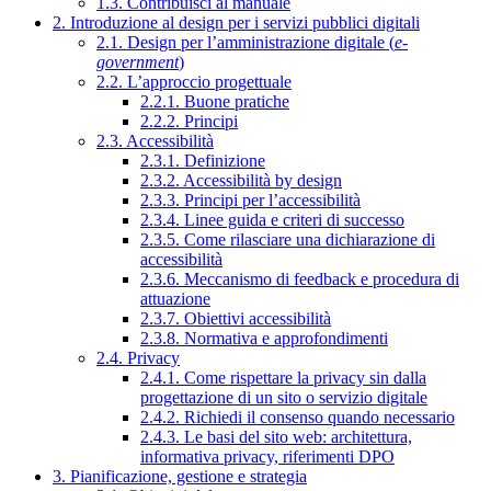
1.3. Contribuisci al manuale
2. Introduzione al design per i servizi pubblici digitali
2.1. Design per l’amministrazione digitale (
e-
government
)
2.2. L’approccio progettuale
2.2.1. Buone pratiche
2.2.2. Principi
2.3. Accessibilità
2.3.1. Definizione
2.3.2. Accessibilità by design
2.3.3. Principi per l’accessibilità
2.3.4. Linee guida e criteri di successo
2.3.5. Come rilasciare una dichiarazione di
accessibilità
2.3.6. Meccanismo di feedback e procedura di
attuazione
2.3.7. Obiettivi accessibilità
2.3.8. Normativa e approfondimenti
2.4. Privacy
2.4.1. Come rispettare la privacy sin dalla
progettazione di un sito o servizio digitale
2.4.2. Richiedi il consenso quando necessario
2.4.3. Le basi del sito web: architettura,
informativa privacy, riferimenti DPO
3. Pianificazione, gestione e strategia