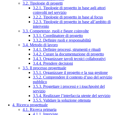
3.2. Tipologie di progetti
3.2.1. Tipologie di progetto in base agli attori
coinvolti nel servizio
3.2.2. Tipologie di progetto in base al focus
3.2.3. Tipologie di progetto in base all’ambito di
intervento
3.3. Competenze, ruoli e figure coinvolte
3.3.1. Coordinatore di progetto
3.3.2. Definire ruoli e responsabilità
3.4. Metodo di lavoro
3.4.1. Definire processi, strumenti e rituali
3.4.2. Curare la documentazione di progetto
3.4.3. Organizzare tavoli tecnici collaborativi
3.4.4. Prendere decisioni
3.5. Il processo progettuale
3.5.1. Organizzare il progetto e la sua gestione
3.5.2. Comprendere il contesto d’uso del servizio
pubblico
3.5.3. Progettare i processi e i
touchpoint
del
servizio
3.5.4. Realizzare l’interfaccia utente del servizio
3.5.5. Validare la soluzione ottenuta
4. Ricerca progettuale
4.1. Ricerca primaria
4.1.1. Interviste