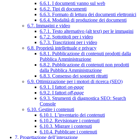
6.6.1. I documenti vanno sul web
6.6.2. Tipi di documenti
6.6.3. Formato di lettura dei documenti elettronici
6.6.4. Modalità di produzione dei documenti
6.7. Immagini e video
6.7.1. Testo alternativo (alt text) per le immagini
6.7.2. Sottotitoli per i video
6.7.3. Trascrizioni per i video
6.8. Proprietà intellettuale e privacy
6.8.1. Pubblicazione di contenuti prodotti dalla
Pubblica Amministrazione
6.8.2. Pubblicazione di contenuti non prodotti
dalla Pubblica Amministrazione
6.8.3. Consenso dei soggetti ritratti
6.9. Ottimizzazione per i motori di ricerca (SEO)
6.9.1. I fattori
on-page
6.9.2. I fattori
off-page
6.9.3. Strumenti di diagnostica SEO: Search
Console
6.10. Gestire i contenuti
6.10.1. L’inventario dei contenuti
6.10.2. Revisionare i contenuti
6.10.3. Migrare i contenuti
6.10.4. Pubblicare i contenuti
7. Progettazione dell’interazione