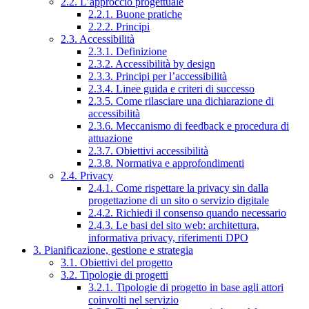
2.2. L’approccio progettuale
2.2.1. Buone pratiche
2.2.2. Principi
2.3. Accessibilità
2.3.1. Definizione
2.3.2. Accessibilità by design
2.3.3. Principi per l’accessibilità
2.3.4. Linee guida e criteri di successo
2.3.5. Come rilasciare una dichiarazione di
accessibilità
2.3.6. Meccanismo di feedback e procedura di
attuazione
2.3.7. Obiettivi accessibilità
2.3.8. Normativa e approfondimenti
2.4. Privacy
2.4.1. Come rispettare la privacy sin dalla
progettazione di un sito o servizio digitale
2.4.2. Richiedi il consenso quando necessario
2.4.3. Le basi del sito web: architettura,
informativa privacy, riferimenti DPO
3. Pianificazione, gestione e strategia
3.1. Obiettivi del progetto
3.2. Tipologie di progetti
3.2.1. Tipologie di progetto in base agli attori
coinvolti nel servizio