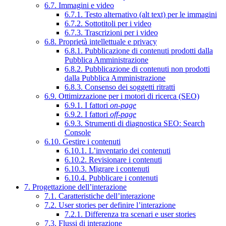
6.7. Immagini e video
6.7.1. Testo alternativo (alt text) per le immagini
6.7.2. Sottotitoli per i video
6.7.3. Trascrizioni per i video
6.8. Proprietà intellettuale e privacy
6.8.1. Pubblicazione di contenuti prodotti dalla
Pubblica Amministrazione
6.8.2. Pubblicazione di contenuti non prodotti
dalla Pubblica Amministrazione
6.8.3. Consenso dei soggetti ritratti
6.9. Ottimizzazione per i motori di ricerca (SEO)
6.9.1. I fattori
on-page
6.9.2. I fattori
off-page
6.9.3. Strumenti di diagnostica SEO: Search
Console
6.10. Gestire i contenuti
6.10.1. L’inventario dei contenuti
6.10.2. Revisionare i contenuti
6.10.3. Migrare i contenuti
6.10.4. Pubblicare i contenuti
7. Progettazione dell’interazione
7.1. Caratteristiche dell’interazione
7.2. User stories per definire l’interazione
7.2.1. Differenza tra scenari e user stories
7.3. Flussi di interazione