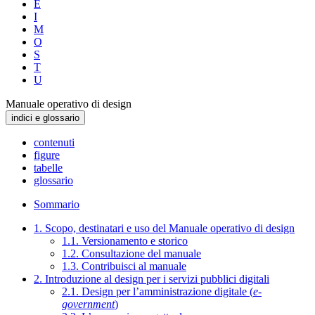
E
I
M
O
S
T
U
Manuale operativo di design
indici e glossario
contenuti
figure
tabelle
glossario
Sommario
1. Scopo, destinatari e uso del Manuale operativo di design
1.1. Versionamento e storico
1.2. Consultazione del manuale
1.3. Contribuisci al manuale
2. Introduzione al design per i servizi pubblici digitali
2.1. Design per l’amministrazione digitale (
e-
government
)