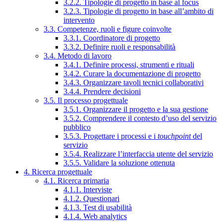
3.2.2. Tipologie di progetto in base al focus
3.2.3. Tipologie di progetto in base all’ambito di
intervento
3.3. Competenze, ruoli e figure coinvolte
3.3.1. Coordinatore di progetto
3.3.2. Definire ruoli e responsabilità
3.4. Metodo di lavoro
3.4.1. Definire processi, strumenti e rituali
3.4.2. Curare la documentazione di progetto
3.4.3. Organizzare tavoli tecnici collaborativi
3.4.4. Prendere decisioni
3.5. Il processo progettuale
3.5.1. Organizzare il progetto e la sua gestione
3.5.2. Comprendere il contesto d’uso del servizio
pubblico
3.5.3. Progettare i processi e i
touchpoint
del
servizio
3.5.4. Realizzare l’interfaccia utente del servizio
3.5.5. Validare la soluzione ottenuta
4. Ricerca progettuale
4.1. Ricerca primaria
4.1.1. Interviste
4.1.2. Questionari
4.1.3. Test di usabilità
4.1.4. Web analytics