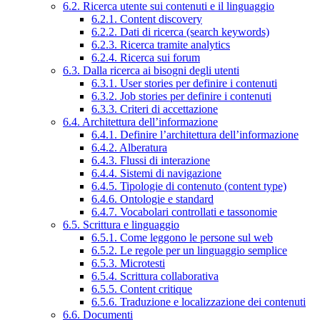
6.2. Ricerca utente sui contenuti e il linguaggio
6.2.1. Content discovery
6.2.2. Dati di ricerca (search keywords)
6.2.3. Ricerca tramite analytics
6.2.4. Ricerca sui forum
6.3. Dalla ricerca ai bisogni degli utenti
6.3.1. User stories per definire i contenuti
6.3.2. Job stories per definire i contenuti
6.3.3. Criteri di accettazione
6.4. Architettura dell’informazione
6.4.1. Definire l’architettura dell’informazione
6.4.2. Alberatura
6.4.3. Flussi di interazione
6.4.4. Sistemi di navigazione
6.4.5. Tipologie di contenuto (content type)
6.4.6. Ontologie e standard
6.4.7. Vocabolari controllati e tassonomie
6.5. Scrittura e linguaggio
6.5.1. Come leggono le persone sul web
6.5.2. Le regole per un linguaggio semplice
6.5.3. Microtesti
6.5.4. Scrittura collaborativa
6.5.5. Content critique
6.5.6. Traduzione e localizzazione dei contenuti
6.6. Documenti