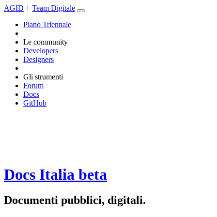
AGID
+
Team Digitale
Piano Triennale
Le community
Developers
Designers
Gli strumenti
Forum
Docs
GitHub
Docs Italia
beta
Documenti pubblici, digitali.