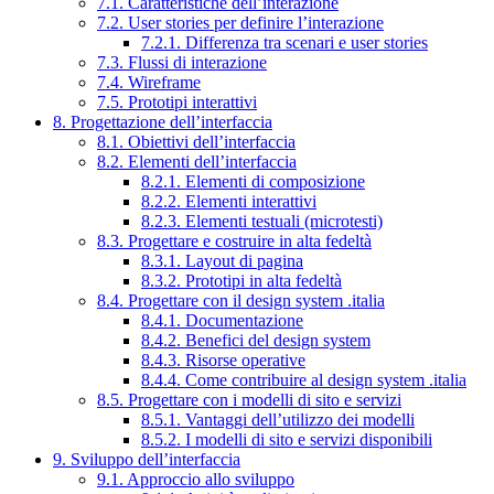
7.1. Caratteristiche dell’interazione
7.2. User stories per definire l’interazione
7.2.1. Differenza tra scenari e user stories
7.3. Flussi di interazione
7.4. Wireframe
7.5. Prototipi interattivi
8. Progettazione dell’interfaccia
8.1. Obiettivi dell’interfaccia
8.2. Elementi dell’interfaccia
8.2.1. Elementi di composizione
8.2.2. Elementi interattivi
8.2.3. Elementi testuali (microtesti)
8.3. Progettare e costruire in alta fedeltà
8.3.1. Layout di pagina
8.3.2. Prototipi in alta fedeltà
8.4. Progettare con il design system .italia
8.4.1. Documentazione
8.4.2. Benefici del design system
8.4.3. Risorse operative
8.4.4. Come contribuire al design system .italia
8.5. Progettare con i modelli di sito e servizi
8.5.1. Vantaggi dell’utilizzo dei modelli
8.5.2. I modelli di sito e servizi disponibili
9. Sviluppo dell’interfaccia
9.1. Approccio allo sviluppo