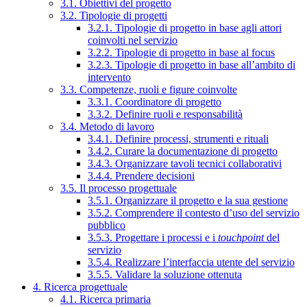
3.1. Obiettivi del progetto
3.2. Tipologie di progetti
3.2.1. Tipologie di progetto in base agli attori
coinvolti nel servizio
3.2.2. Tipologie di progetto in base al focus
3.2.3. Tipologie di progetto in base all’ambito di
intervento
3.3. Competenze, ruoli e figure coinvolte
3.3.1. Coordinatore di progetto
3.3.2. Definire ruoli e responsabilità
3.4. Metodo di lavoro
3.4.1. Definire processi, strumenti e rituali
3.4.2. Curare la documentazione di progetto
3.4.3. Organizzare tavoli tecnici collaborativi
3.4.4. Prendere decisioni
3.5. Il processo progettuale
3.5.1. Organizzare il progetto e la sua gestione
3.5.2. Comprendere il contesto d’uso del servizio
pubblico
3.5.3. Progettare i processi e i
touchpoint
del
servizio
3.5.4. Realizzare l’interfaccia utente del servizio
3.5.5. Validare la soluzione ottenuta
4. Ricerca progettuale
4.1. Ricerca primaria