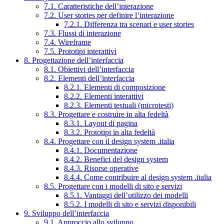
7.1. Caratteristiche dell’interazione
7.2. User stories per definire l’interazione
7.2.1. Differenza tra scenari e user stories
7.3. Flussi di interazione
7.4. Wireframe
7.5. Prototipi interattivi
8. Progettazione dell’interfaccia
8.1. Obiettivi dell’interfaccia
8.2. Elementi dell’interfaccia
8.2.1. Elementi di composizione
8.2.2. Elementi interattivi
8.2.3. Elementi testuali (microtesti)
8.3. Progettare e costruire in alta fedeltà
8.3.1. Layout di pagina
8.3.2. Prototipi in alta fedeltà
8.4. Progettare con il design system .italia
8.4.1. Documentazione
8.4.2. Benefici del design system
8.4.3. Risorse operative
8.4.4. Come contribuire al design system .italia
8.5. Progettare con i modelli di sito e servizi
8.5.1. Vantaggi dell’utilizzo dei modelli
8.5.2. I modelli di sito e servizi disponibili
9. Sviluppo dell’interfaccia
9.1. Approccio allo sviluppo