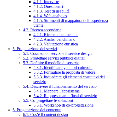
4.1.1. Interviste
4.1.2. Questionari
4.1.3. Test di usabilità
4.1.4. Web analytics
4.1.5. Strumenti di mappatura dell’esperienza
utente
4.2. Ricerca secondaria
4.2.1. Ricerca documentale
4.2.2. Analisi benchmark
4.2.3. Valutazione euristica
5. Progettazione dei servizi
5.1. Cosa sono i servizi e il service design
5.2. Progettare servizi pubblici digitali
5.3. Definire il modello di servizio
5.3.1. Identificare gli attori coinvolti
5.3.2. Formulare la proposta di valore
5.3.3. Inquadrare gli elementi costitutivi del
servizio
5.4. Descrivere il funzionamento del servizio
5.4.1. Mappare l’ecosistema
5.4.2. Rappresentare i flussi di servizio
5.5. Co-progettare le soluzioni
5.5.1. Workshop di co-progettazione
6. Progettazione dei contenuti
6.1. Cos’è il content design