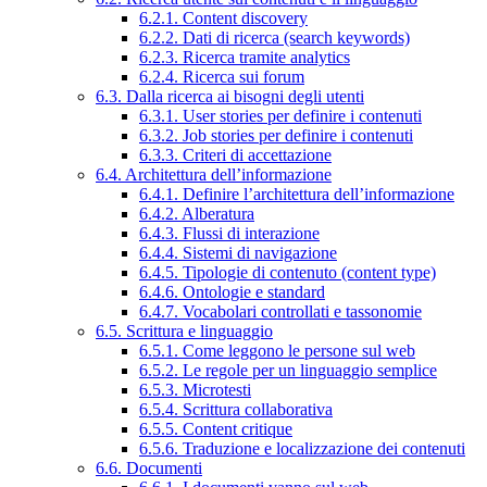
6.2.1. Content discovery
6.2.2. Dati di ricerca (search keywords)
6.2.3. Ricerca tramite analytics
6.2.4. Ricerca sui forum
6.3. Dalla ricerca ai bisogni degli utenti
6.3.1. User stories per definire i contenuti
6.3.2. Job stories per definire i contenuti
6.3.3. Criteri di accettazione
6.4. Architettura dell’informazione
6.4.1. Definire l’architettura dell’informazione
6.4.2. Alberatura
6.4.3. Flussi di interazione
6.4.4. Sistemi di navigazione
6.4.5. Tipologie di contenuto (content type)
6.4.6. Ontologie e standard
6.4.7. Vocabolari controllati e tassonomie
6.5. Scrittura e linguaggio
6.5.1. Come leggono le persone sul web
6.5.2. Le regole per un linguaggio semplice
6.5.3. Microtesti
6.5.4. Scrittura collaborativa
6.5.5. Content critique
6.5.6. Traduzione e localizzazione dei contenuti
6.6. Documenti