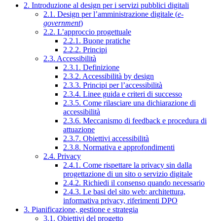
2. Introduzione al design per i servizi pubblici digitali
2.1. Design per l’amministrazione digitale (
e-
government
)
2.2. L’approccio progettuale
2.2.1. Buone pratiche
2.2.2. Principi
2.3. Accessibilità
2.3.1. Definizione
2.3.2. Accessibilità by design
2.3.3. Principi per l’accessibilità
2.3.4. Linee guida e criteri di successo
2.3.5. Come rilasciare una dichiarazione di
accessibilità
2.3.6. Meccanismo di feedback e procedura di
attuazione
2.3.7. Obiettivi accessibilità
2.3.8. Normativa e approfondimenti
2.4. Privacy
2.4.1. Come rispettare la privacy sin dalla
progettazione di un sito o servizio digitale
2.4.2. Richiedi il consenso quando necessario
2.4.3. Le basi del sito web: architettura,
informativa privacy, riferimenti DPO
3. Pianificazione, gestione e strategia
3.1. Obiettivi del progetto