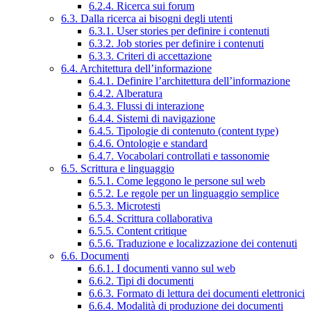
6.2.4. Ricerca sui forum
6.3. Dalla ricerca ai bisogni degli utenti
6.3.1. User stories per definire i contenuti
6.3.2. Job stories per definire i contenuti
6.3.3. Criteri di accettazione
6.4. Architettura dell’informazione
6.4.1. Definire l’architettura dell’informazione
6.4.2. Alberatura
6.4.3. Flussi di interazione
6.4.4. Sistemi di navigazione
6.4.5. Tipologie di contenuto (content type)
6.4.6. Ontologie e standard
6.4.7. Vocabolari controllati e tassonomie
6.5. Scrittura e linguaggio
6.5.1. Come leggono le persone sul web
6.5.2. Le regole per un linguaggio semplice
6.5.3. Microtesti
6.5.4. Scrittura collaborativa
6.5.5. Content critique
6.5.6. Traduzione e localizzazione dei contenuti
6.6. Documenti
6.6.1. I documenti vanno sul web
6.6.2. Tipi di documenti
6.6.3. Formato di lettura dei documenti elettronici
6.6.4. Modalità di produzione dei documenti