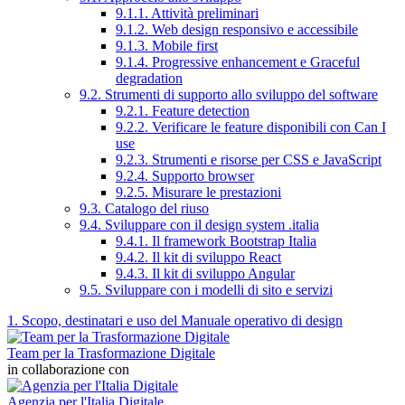
9.1.1. Attività preliminari
9.1.2. Web design responsivo e accessibile
9.1.3. Mobile first
9.1.4. Progressive enhancement e Graceful
degradation
9.2. Strumenti di supporto allo sviluppo del software
9.2.1. Feature detection
9.2.2. Verificare le feature disponibili con Can I
use
9.2.3. Strumenti e risorse per CSS e JavaScript
9.2.4. Supporto browser
9.2.5. Misurare le prestazioni
9.3. Catalogo del riuso
9.4. Sviluppare con il design system .italia
9.4.1. Il framework Bootstrap Italia
9.4.2. Il kit di sviluppo React
9.4.3. Il kit di sviluppo Angular
9.5. Sviluppare con i modelli di sito e servizi
1. Scopo, destinatari e uso del Manuale operativo di design
Team per la Trasformazione Digitale
in collaborazione con
Agenzia per l'Italia Digitale