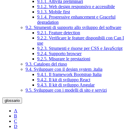
9.1.1. Attività preliminari
9.1.2. Web design responsivo e accessibile
9.1.3. Mobile first
9.1.4. Progressive enhancement e Graceful
degradation
9.2. Strumenti di supporto allo sviluppo del software
9.2.1. Feature detection
9.2.2. Verificare le feature disponibili con Can I
use
9.2.3. Strumenti e risorse per CSS e JavaScript
9.2.4. Supporto browser
9.2.5. Misurare le prestazioni
9.3. Catalogo del riuso
9.4. Sviluppare con il design system .italia
9.4.1. Il framework Bootstrap Italia
9.4.2. Il kit di sviluppo React
9.4.3. Il kit di sviluppo Angular
9.5. Sviluppare con i modelli di sito e servizi
glossario
A
B
C
D