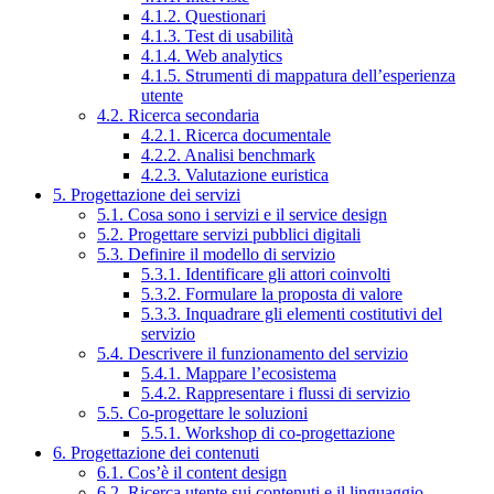
4.1.2. Questionari
4.1.3. Test di usabilità
4.1.4. Web analytics
4.1.5. Strumenti di mappatura dell’esperienza
utente
4.2. Ricerca secondaria
4.2.1. Ricerca documentale
4.2.2. Analisi benchmark
4.2.3. Valutazione euristica
5. Progettazione dei servizi
5.1. Cosa sono i servizi e il service design
5.2. Progettare servizi pubblici digitali
5.3. Definire il modello di servizio
5.3.1. Identificare gli attori coinvolti
5.3.2. Formulare la proposta di valore
5.3.3. Inquadrare gli elementi costitutivi del
servizio
5.4. Descrivere il funzionamento del servizio
5.4.1. Mappare l’ecosistema
5.4.2. Rappresentare i flussi di servizio
5.5. Co-progettare le soluzioni
5.5.1. Workshop di co-progettazione
6. Progettazione dei contenuti
6.1. Cos’è il content design
6.2. Ricerca utente sui contenuti e il linguaggio