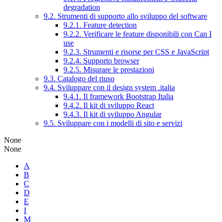
degradation
9.2. Strumenti di supporto allo sviluppo del software
9.2.1. Feature detection
9.2.2. Verificare le feature disponibili con Can I
use
9.2.3. Strumenti e risorse per CSS e JavaScript
9.2.4. Supporto browser
9.2.5. Misurare le prestazioni
9.3. Catalogo del riuso
9.4. Sviluppare con il design system .italia
9.4.1. Il framework Bootstrap Italia
9.4.2. Il kit di sviluppo React
9.4.3. Il kit di sviluppo Angular
9.5. Sviluppare con i modelli di sito e servizi
None
None
A
B
C
D
E
I
M