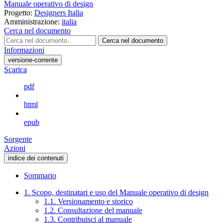
Manuale operativo di design
Progetto:
Designers Italia
Amministrazione:
italia
Cerca nel documento
Cerca nel documento
Informazioni
versione-corrente
Scarica
pdf
html
epub
Sorgente
Azioni
indice dei contenuti
Sommario
1. Scopo, destinatari e uso del Manuale operativo di design
1.1. Versionamento e storico
1.2. Consultazione del manuale
1.3. Contribuisci al manuale