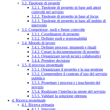
3.2. Tipologie di progetti
3.2.1. Tipologie di progetto in base agli attori
coinvolti nel servizio
3.2.2. Tipologie di progetto in base al focus
3.2.3. Tipologie di progetto in base all’ambito di
intervento
3.3. Competenze, ruoli e figure coinvolte
3.3.1. Coordinatore di progetto
3.3.2. Definire ruoli e responsabilità
3.4. Metodo di lavoro
3.4.1. Definire processi, strumenti e rituali
3.4.2. Curare la documentazione di progetto
3.4.3. Organizzare tavoli tecnici collaborativi
3.4.4. Prendere decisioni
3.5. Il processo progettuale
3.5.1. Organizzare il progetto e la sua gestione
3.5.2. Comprendere il contesto d’uso del servizio
pubblico
3.5.3. Progettare i processi e i
touchpoint
del
servizio
3.5.4. Realizzare l’interfaccia utente del servizio
3.5.5. Validare la soluzione ottenuta
4. Ricerca progettuale
4.1. Ricerca primaria
4.1.1. Interviste