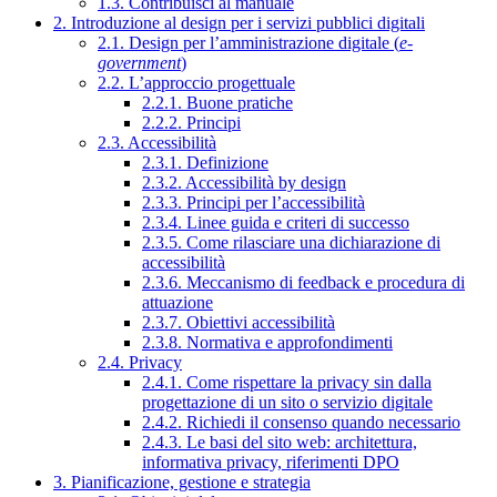
1.3. Contribuisci al manuale
2. Introduzione al design per i servizi pubblici digitali
2.1. Design per l’amministrazione digitale (
e-
government
)
2.2. L’approccio progettuale
2.2.1. Buone pratiche
2.2.2. Principi
2.3. Accessibilità
2.3.1. Definizione
2.3.2. Accessibilità by design
2.3.3. Principi per l’accessibilità
2.3.4. Linee guida e criteri di successo
2.3.5. Come rilasciare una dichiarazione di
accessibilità
2.3.6. Meccanismo di feedback e procedura di
attuazione
2.3.7. Obiettivi accessibilità
2.3.8. Normativa e approfondimenti
2.4. Privacy
2.4.1. Come rispettare la privacy sin dalla
progettazione di un sito o servizio digitale
2.4.2. Richiedi il consenso quando necessario
2.4.3. Le basi del sito web: architettura,
informativa privacy, riferimenti DPO
3. Pianificazione, gestione e strategia