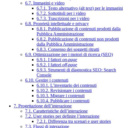
6.7. Immagini e video
6.7.1. Testo alternativo (alt text) per le immagini
6.7.2. Sottotitoli per i video
6.7.3. Trascrizioni per i video
6.8. Proprietà intellettuale e privacy
6.8.1. Pubblicazione di contenuti prodotti dalla
Pubblica Amministrazione
6.8.2. Pubblicazione di contenuti non prodotti
dalla Pubblica Amministrazione
6.8.3. Consenso dei soggetti ritratti
6.9. Ottimizzazione per i motori di ricerca (SEO)
6.9.1. I fattori
on-page
6.9.2. I fattori
off-page
6.9.3. Strumenti di diagnostica SEO: Search
Console
6.10. Gestire i contenuti
6.10.1. L’inventario dei contenuti
6.10.2. Revisionare i contenuti
6.10.3. Migrare i contenuti
6.10.4. Pubblicare i contenuti
7. Progettazione dell’interazione
7.1. Caratteristiche dell’interazione
7.2. User stories per definire l’interazione
7.2.1. Differenza tra scenari e user stories
7.3. Flussi di interazione