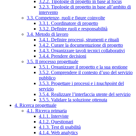
3.2.2. Tipologie di progetto in base al focus
3.2.3. Tipologie di progetto in base all’ambito di
intervento
3.3. Competenze, ruoli e figure coinvolte
3.3.1. Coordinatore di progetto
3.3.2. Definire ruoli e responsabilità
3.4. Metodo di lavoro
3.4.1. Definire processi, strumenti e rituali
3.4.2. Curare la documentazione di progetto
3.4.3. Organizzare tavoli tecnici collaborativi
3.4.4. Prendere decisioni
3.5. Il processo progettuale
3.5.1. Organizzare il progetto e la sua gestione
3.5.2. Comprendere il contesto d’uso del servizio
pubblico
3.5.3. Progettare i processi e i
touchpoint
del
servizio
3.5.4. Realizzare l’interfaccia utente del servizio
3.5.5. Validare la soluzione ottenuta
4. Ricerca progettuale
4.1. Ricerca primaria
4.1.1. Interviste
4.1.2. Questionari
4.1.3. Test di usabilità
4.1.4. Web analytics