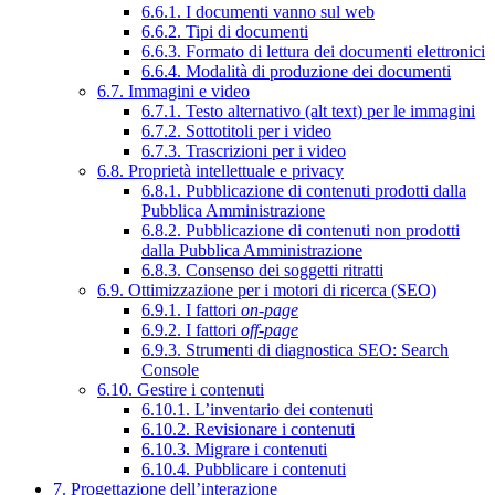
6.6.1. I documenti vanno sul web
6.6.2. Tipi di documenti
6.6.3. Formato di lettura dei documenti elettronici
6.6.4. Modalità di produzione dei documenti
6.7. Immagini e video
6.7.1. Testo alternativo (alt text) per le immagini
6.7.2. Sottotitoli per i video
6.7.3. Trascrizioni per i video
6.8. Proprietà intellettuale e privacy
6.8.1. Pubblicazione di contenuti prodotti dalla
Pubblica Amministrazione
6.8.2. Pubblicazione di contenuti non prodotti
dalla Pubblica Amministrazione
6.8.3. Consenso dei soggetti ritratti
6.9. Ottimizzazione per i motori di ricerca (SEO)
6.9.1. I fattori
on-page
6.9.2. I fattori
off-page
6.9.3. Strumenti di diagnostica SEO: Search
Console
6.10. Gestire i contenuti
6.10.1. L’inventario dei contenuti
6.10.2. Revisionare i contenuti
6.10.3. Migrare i contenuti
6.10.4. Pubblicare i contenuti
7. Progettazione dell’interazione