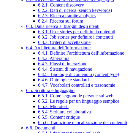
6.2.1. Content discovery
6.2.2. Dati di ricerca (search keywords)
6.2.3. Ricerca tramite analytics
6.2.4. Ricerca sui forum
6.3. Dalla ricerca ai bisogni degli utenti
6.3.1. User stories per definire i contenuti
6.3.2. Job stories per definire i contenuti
6.3.3. Criteri di accettazione
6.4. Architettura dell’informazione
6.4.1. Definire l’architettura dell’informazione
6.4.2. Alberatura
6.4.3. Flussi di interazione
6.4.4. Sistemi di navigazione
6.4.5. Tipologie di contenuto (content type)
6.4.6. Ontologie e standard
6.4.7. Vocabolari controllati e tassonomie
6.5. Scrittura e linguaggio
6.5.1. Come leggono le persone sul web
6.5.2. Le regole per un linguaggio semplice
6.5.3. Microtesti
6.5.4. Scrittura collaborativa
6.5.5. Content critique
6.5.6. Traduzione e localizzazione dei contenuti
6.6. Documenti