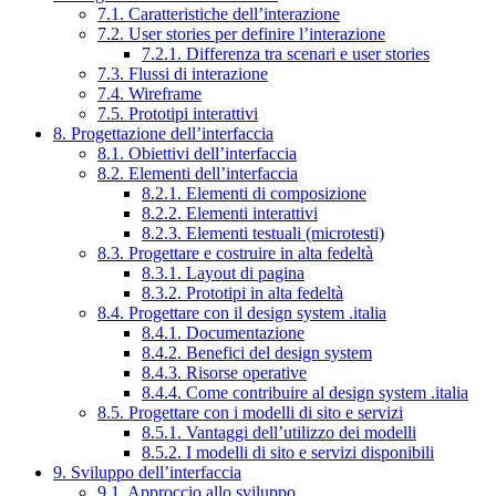
7.1. Caratteristiche dell’interazione
7.2. User stories per definire l’interazione
7.2.1. Differenza tra scenari e user stories
7.3. Flussi di interazione
7.4. Wireframe
7.5. Prototipi interattivi
8. Progettazione dell’interfaccia
8.1. Obiettivi dell’interfaccia
8.2. Elementi dell’interfaccia
8.2.1. Elementi di composizione
8.2.2. Elementi interattivi
8.2.3. Elementi testuali (microtesti)
8.3. Progettare e costruire in alta fedeltà
8.3.1. Layout di pagina
8.3.2. Prototipi in alta fedeltà
8.4. Progettare con il design system .italia
8.4.1. Documentazione
8.4.2. Benefici del design system
8.4.3. Risorse operative
8.4.4. Come contribuire al design system .italia
8.5. Progettare con i modelli di sito e servizi
8.5.1. Vantaggi dell’utilizzo dei modelli
8.5.2. I modelli di sito e servizi disponibili
9. Sviluppo dell’interfaccia
9.1. Approccio allo sviluppo