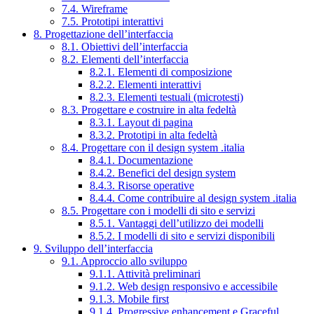
7.4. Wireframe
7.5. Prototipi interattivi
8. Progettazione dell’interfaccia
8.1. Obiettivi dell’interfaccia
8.2. Elementi dell’interfaccia
8.2.1. Elementi di composizione
8.2.2. Elementi interattivi
8.2.3. Elementi testuali (microtesti)
8.3. Progettare e costruire in alta fedeltà
8.3.1. Layout di pagina
8.3.2. Prototipi in alta fedeltà
8.4. Progettare con il design system .italia
8.4.1. Documentazione
8.4.2. Benefici del design system
8.4.3. Risorse operative
8.4.4. Come contribuire al design system .italia
8.5. Progettare con i modelli di sito e servizi
8.5.1. Vantaggi dell’utilizzo dei modelli
8.5.2. I modelli di sito e servizi disponibili
9. Sviluppo dell’interfaccia
9.1. Approccio allo sviluppo
9.1.1. Attività preliminari
9.1.2. Web design responsivo e accessibile
9.1.3. Mobile first
9.1.4. Progressive enhancement e Graceful