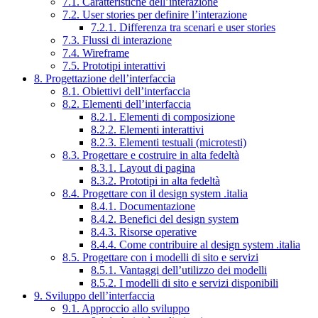
7.1. Caratteristiche dell’interazione
7.2. User stories per definire l’interazione
7.2.1. Differenza tra scenari e user stories
7.3. Flussi di interazione
7.4. Wireframe
7.5. Prototipi interattivi
8. Progettazione dell’interfaccia
8.1. Obiettivi dell’interfaccia
8.2. Elementi dell’interfaccia
8.2.1. Elementi di composizione
8.2.2. Elementi interattivi
8.2.3. Elementi testuali (microtesti)
8.3. Progettare e costruire in alta fedeltà
8.3.1. Layout di pagina
8.3.2. Prototipi in alta fedeltà
8.4. Progettare con il design system .italia
8.4.1. Documentazione
8.4.2. Benefici del design system
8.4.3. Risorse operative
8.4.4. Come contribuire al design system .italia
8.5. Progettare con i modelli di sito e servizi
8.5.1. Vantaggi dell’utilizzo dei modelli
8.5.2. I modelli di sito e servizi disponibili
9. Sviluppo dell’interfaccia
9.1. Approccio allo sviluppo