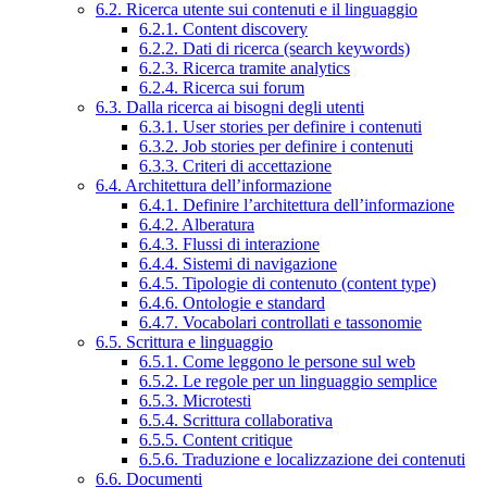
6.2. Ricerca utente sui contenuti e il linguaggio
6.2.1. Content discovery
6.2.2. Dati di ricerca (search keywords)
6.2.3. Ricerca tramite analytics
6.2.4. Ricerca sui forum
6.3. Dalla ricerca ai bisogni degli utenti
6.3.1. User stories per definire i contenuti
6.3.2. Job stories per definire i contenuti
6.3.3. Criteri di accettazione
6.4. Architettura dell’informazione
6.4.1. Definire l’architettura dell’informazione
6.4.2. Alberatura
6.4.3. Flussi di interazione
6.4.4. Sistemi di navigazione
6.4.5. Tipologie di contenuto (content type)
6.4.6. Ontologie e standard
6.4.7. Vocabolari controllati e tassonomie
6.5. Scrittura e linguaggio
6.5.1. Come leggono le persone sul web
6.5.2. Le regole per un linguaggio semplice
6.5.3. Microtesti
6.5.4. Scrittura collaborativa
6.5.5. Content critique
6.5.6. Traduzione e localizzazione dei contenuti
6.6. Documenti