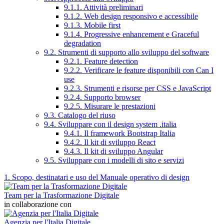
9.1.1. Attività preliminari
9.1.2. Web design responsivo e accessibile
9.1.3. Mobile first
9.1.4. Progressive enhancement e Graceful
degradation
9.2. Strumenti di supporto allo sviluppo del software
9.2.1. Feature detection
9.2.2. Verificare le feature disponibili con Can I
use
9.2.3. Strumenti e risorse per CSS e JavaScript
9.2.4. Supporto browser
9.2.5. Misurare le prestazioni
9.3. Catalogo del riuso
9.4. Sviluppare con il design system .italia
9.4.1. Il framework Bootstrap Italia
9.4.2. Il kit di sviluppo React
9.4.3. Il kit di sviluppo Angular
9.5. Sviluppare con i modelli di sito e servizi
1. Scopo, destinatari e uso del Manuale operativo di design
Team per la Trasformazione Digitale
in collaborazione con
Agenzia per l'Italia Digitale