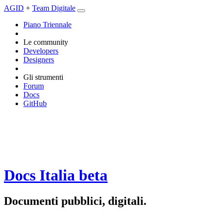
AGID
+
Team Digitale
Piano Triennale
Le community
Developers
Designers
Gli strumenti
Forum
Docs
GitHub
Docs Italia
beta
Documenti pubblici, digitali.