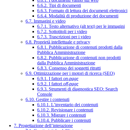
6.6.1. I documenti vanno sul web
6.6.2. Tipi di documenti
6.6.3. Formato di lettura dei documenti elettronici
6.6.4. Modalità di produzione dei documenti
6.7. Immagini e video
6.7.1. Testo alternativo (alt text) per le immagini
6.7.2. Sottotitoli per i video
6.7.3. Trascrizioni per i video
6.8. Proprietà intellettuale e privacy
6.8.1. Pubblicazione di contenuti prodotti dalla
Pubblica Amministrazione
6.8.2. Pubblicazione di contenuti non prodotti
dalla Pubblica Amministrazione
6.8.3. Consenso dei soggetti ritratti
6.9. Ottimizzazione per i motori di ricerca (SEO)
6.9.1. I fattori
on-page
6.9.2. I fattori
off-page
6.9.3. Strumenti di diagnostica SEO: Search
Console
6.10. Gestire i contenuti
6.10.1. L’inventario dei contenuti
6.10.2. Revisionare i contenuti
6.10.3. Migrare i contenuti
6.10.4. Pubblicare i contenuti
7. Progettazione dell’interazione