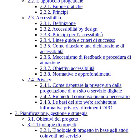
2.2. L’approccio progettuale
2.2.1. Buone pratiche
2.2.2. Principi
2.3. Accessibilità
2.3.1. Definizione
2.3.2. Accessibilità by design
2.3.3. Principi per l’accessibilità
2.3.4. Linee guida e criteri di successo
2.3.5. Come rilasciare una dichiarazione di
accessibilità
2.3.6. Meccanismo di feedback e procedura di
attuazione
2.3.7. Obiettivi accessibilità
2.3.8. Normativa e approfondimenti
2.4. Privacy
2.4.1. Come rispettare la privacy sin dalla
progettazione di un sito o servizio digitale
2.4.2. Richiedi il consenso quando necessario
2.4.3. Le basi del sito web: architettura,
informativa privacy, riferimenti DPO
3. Pianificazione, gestione e strategia
3.1. Obiettivi del progetto
3.2. Tipologie di progetti
3.2.1. Tipologie di progetto in base agli attori
coinvolti nel servizio