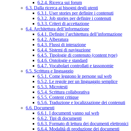
6.2.4. Ricerca sui forum
6.3. Dalla ricerca ai bisogni degli utenti
6.3.1. User stories per definire i contenuti
6.3.2. Job stories per definire i contenuti
6.3.3. Criteri di accettazione
6.4. Architettura dell’informazione
6.4.1. Definire l’architettura dell’informazione
6.4.2. Alberatura
6.4.3. Flussi di interazione
6.4.4. Sistemi di navigazione
6.4.5. Tipologie di contenuto (content type)
6.4.6. Ontologie e standard
6.4.7. Vocabolari controllati e tassonomie
6.5. Scrittura e linguaggio
6.5.1. Come leggono le persone sul web
6.5.2. Le regole per un linguaggio semplice
6.5.3. Microtesti
6.5.4. Scrittura collaborativa
6.5.5. Content critique
6.5.6. Traduzione e localizzazione dei contenuti
6.6. Documenti
6.6.1. I documenti vanno sul web
6.6.2. Tipi di documenti
6.6.3. Formato di lettura dei documenti elettronici
6.6.4. Modalità di produzione dei documenti