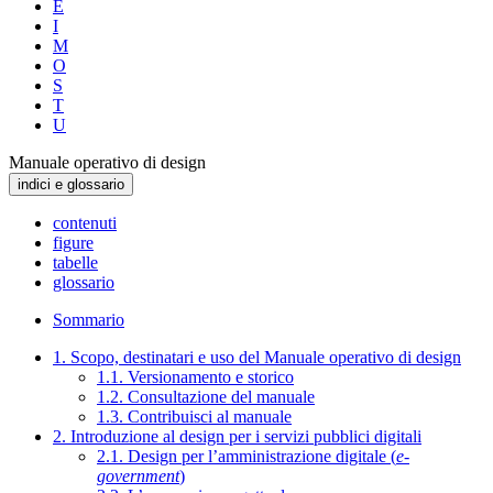
E
I
M
O
S
T
U
Manuale operativo di design
indici e glossario
contenuti
figure
tabelle
glossario
Sommario
1. Scopo, destinatari e uso del Manuale operativo di design
1.1. Versionamento e storico
1.2. Consultazione del manuale
1.3. Contribuisci al manuale
2. Introduzione al design per i servizi pubblici digitali
2.1. Design per l’amministrazione digitale (
e-
government
)