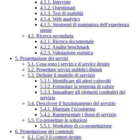
4.1.1. Interviste
4.1.2. Questionari
4.1.3. Test di usabilità
4.1.4. Web analytics
4.1.5. Strumenti di mappatura dell’esperienza
utente
4.2. Ricerca secondaria
4.2.1. Ricerca documentale
4.2.2. Analisi benchmark
4.2.3. Valutazione euristica
5. Progettazione dei servizi
5.1. Cosa sono i servizi e il service design
5.2. Progettare servizi pubblici digitali
5.3. Definire il modello di servizio
5.3.1. Identificare gli attori coinvolti
5.3.2. Formulare la proposta di valore
5.3.3. Inquadrare gli elementi costitutivi del
servizio
5.4. Descrivere il funzionamento del servizio
5.4.1. Mappare l’ecosistema
5.4.2. Rappresentare i flussi di servizio
5.5. Co-progettare le soluzioni
5.5.1. Workshop di co-progettazione
6. Progettazione dei contenuti
6.1. Cos’è il content design