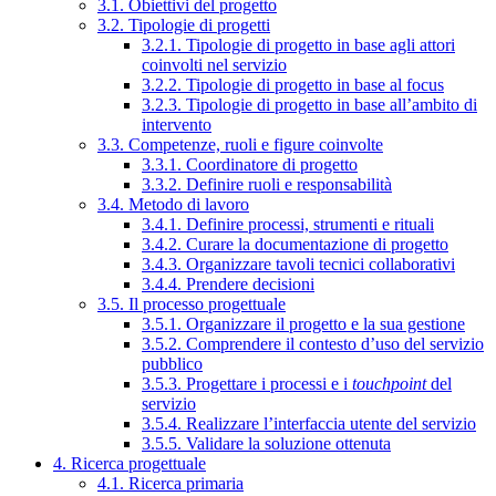
3.1. Obiettivi del progetto
3.2. Tipologie di progetti
3.2.1. Tipologie di progetto in base agli attori
coinvolti nel servizio
3.2.2. Tipologie di progetto in base al focus
3.2.3. Tipologie di progetto in base all’ambito di
intervento
3.3. Competenze, ruoli e figure coinvolte
3.3.1. Coordinatore di progetto
3.3.2. Definire ruoli e responsabilità
3.4. Metodo di lavoro
3.4.1. Definire processi, strumenti e rituali
3.4.2. Curare la documentazione di progetto
3.4.3. Organizzare tavoli tecnici collaborativi
3.4.4. Prendere decisioni
3.5. Il processo progettuale
3.5.1. Organizzare il progetto e la sua gestione
3.5.2. Comprendere il contesto d’uso del servizio
pubblico
3.5.3. Progettare i processi e i
touchpoint
del
servizio
3.5.4. Realizzare l’interfaccia utente del servizio
3.5.5. Validare la soluzione ottenuta
4. Ricerca progettuale
4.1. Ricerca primaria