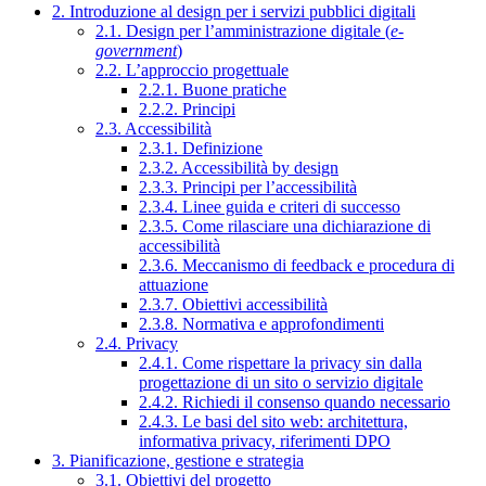
2. Introduzione al design per i servizi pubblici digitali
2.1. Design per l’amministrazione digitale (
e-
government
)
2.2. L’approccio progettuale
2.2.1. Buone pratiche
2.2.2. Principi
2.3. Accessibilità
2.3.1. Definizione
2.3.2. Accessibilità by design
2.3.3. Principi per l’accessibilità
2.3.4. Linee guida e criteri di successo
2.3.5. Come rilasciare una dichiarazione di
accessibilità
2.3.6. Meccanismo di feedback e procedura di
attuazione
2.3.7. Obiettivi accessibilità
2.3.8. Normativa e approfondimenti
2.4. Privacy
2.4.1. Come rispettare la privacy sin dalla
progettazione di un sito o servizio digitale
2.4.2. Richiedi il consenso quando necessario
2.4.3. Le basi del sito web: architettura,
informativa privacy, riferimenti DPO
3. Pianificazione, gestione e strategia
3.1. Obiettivi del progetto