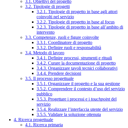
3.1. Obiettivi del progetto
3.2. Tipologie di progetti
3.2.1. Tipologie di progetto in base agli attori
coinvolti nel servizio
3.2.2. Tipologie di progetto in base al focus
3.2.3. Tipologie di progetto in base all’ambito di
intervento
3.3. Competenze, ruoli e figure coinvolte
3.3.1. Coordinatore di progetto
3.3.2. Definire ruoli e responsabilità
3.4. Metodo di lavoro
3.4.1. Definire processi, strumenti e rituali
3.4.2. Curare la documentazione di progetto
3.4.3. Organizzare tavoli tecnici collaborativi
3.4.4. Prendere decisioni
3.5. Il processo progettuale
3.5.1. Organizzare il progetto e la sua gestione
3.5.2. Comprendere il contesto d’uso del servizio
pubblico
3.5.3. Progettare i processi e i
touchpoint
del
servizio
3.5.4. Realizzare l’interfaccia utente del servizio
3.5.5. Validare la soluzione ottenuta
4. Ricerca progettuale
4.1. Ricerca primaria