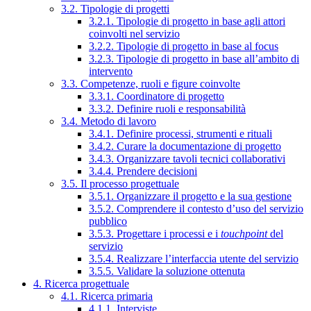
3.2. Tipologie di progetti
3.2.1. Tipologie di progetto in base agli attori
coinvolti nel servizio
3.2.2. Tipologie di progetto in base al focus
3.2.3. Tipologie di progetto in base all’ambito di
intervento
3.3. Competenze, ruoli e figure coinvolte
3.3.1. Coordinatore di progetto
3.3.2. Definire ruoli e responsabilità
3.4. Metodo di lavoro
3.4.1. Definire processi, strumenti e rituali
3.4.2. Curare la documentazione di progetto
3.4.3. Organizzare tavoli tecnici collaborativi
3.4.4. Prendere decisioni
3.5. Il processo progettuale
3.5.1. Organizzare il progetto e la sua gestione
3.5.2. Comprendere il contesto d’uso del servizio
pubblico
3.5.3. Progettare i processi e i
touchpoint
del
servizio
3.5.4. Realizzare l’interfaccia utente del servizio
3.5.5. Validare la soluzione ottenuta
4. Ricerca progettuale
4.1. Ricerca primaria
4.1.1. Interviste