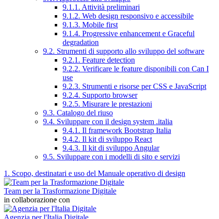
9.1.1. Attività preliminari
9.1.2. Web design responsivo e accessibile
9.1.3. Mobile first
9.1.4. Progressive enhancement e Graceful
degradation
9.2. Strumenti di supporto allo sviluppo del software
9.2.1. Feature detection
9.2.2. Verificare le feature disponibili con Can I
use
9.2.3. Strumenti e risorse per CSS e JavaScript
9.2.4. Supporto browser
9.2.5. Misurare le prestazioni
9.3. Catalogo del riuso
9.4. Sviluppare con il design system .italia
9.4.1. Il framework Bootstrap Italia
9.4.2. Il kit di sviluppo React
9.4.3. Il kit di sviluppo Angular
9.5. Sviluppare con i modelli di sito e servizi
1. Scopo, destinatari e uso del Manuale operativo di design
Team per la Trasformazione Digitale
in collaborazione con
Agenzia per l'Italia Digitale