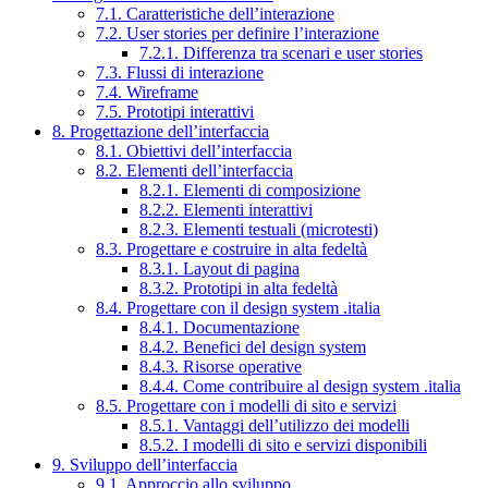
7.1. Caratteristiche dell’interazione
7.2. User stories per definire l’interazione
7.2.1. Differenza tra scenari e user stories
7.3. Flussi di interazione
7.4. Wireframe
7.5. Prototipi interattivi
8. Progettazione dell’interfaccia
8.1. Obiettivi dell’interfaccia
8.2. Elementi dell’interfaccia
8.2.1. Elementi di composizione
8.2.2. Elementi interattivi
8.2.3. Elementi testuali (microtesti)
8.3. Progettare e costruire in alta fedeltà
8.3.1. Layout di pagina
8.3.2. Prototipi in alta fedeltà
8.4. Progettare con il design system .italia
8.4.1. Documentazione
8.4.2. Benefici del design system
8.4.3. Risorse operative
8.4.4. Come contribuire al design system .italia
8.5. Progettare con i modelli di sito e servizi
8.5.1. Vantaggi dell’utilizzo dei modelli
8.5.2. I modelli di sito e servizi disponibili
9. Sviluppo dell’interfaccia
9.1. Approccio allo sviluppo