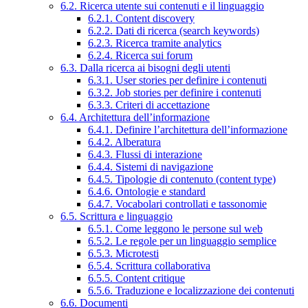
6.2. Ricerca utente sui contenuti e il linguaggio
6.2.1. Content discovery
6.2.2. Dati di ricerca (search keywords)
6.2.3. Ricerca tramite analytics
6.2.4. Ricerca sui forum
6.3. Dalla ricerca ai bisogni degli utenti
6.3.1. User stories per definire i contenuti
6.3.2. Job stories per definire i contenuti
6.3.3. Criteri di accettazione
6.4. Architettura dell’informazione
6.4.1. Definire l’architettura dell’informazione
6.4.2. Alberatura
6.4.3. Flussi di interazione
6.4.4. Sistemi di navigazione
6.4.5. Tipologie di contenuto (content type)
6.4.6. Ontologie e standard
6.4.7. Vocabolari controllati e tassonomie
6.5. Scrittura e linguaggio
6.5.1. Come leggono le persone sul web
6.5.2. Le regole per un linguaggio semplice
6.5.3. Microtesti
6.5.4. Scrittura collaborativa
6.5.5. Content critique
6.5.6. Traduzione e localizzazione dei contenuti
6.6. Documenti