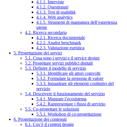
4.1.1. Interviste
4.1.2. Questionari
4.1.3. Test di usabilità
4.1.4. Web analytics
4.1.5. Strumenti di mappatura dell’esperienza
utente
4.2. Ricerca secondaria
4.2.1. Ricerca documentale
4.2.2. Analisi benchmark
4.2.3. Valutazione euristica
5. Progettazione dei servizi
5.1. Cosa sono i servizi e il service design
5.2. Progettare servizi pubblici digitali
5.3. Definire il modello di servizio
5.3.1. Identificare gli attori coinvolti
5.3.2. Formulare la proposta di valore
5.3.3. Inquadrare gli elementi costitutivi del
servizio
5.4. Descrivere il funzionamento del servizio
5.4.1. Mappare l’ecosistema
5.4.2. Rappresentare i flussi di servizio
5.5. Co-progettare le soluzioni
5.5.1. Workshop di co-progettazione
6. Progettazione dei contenuti
6.1. Cos’è il content design