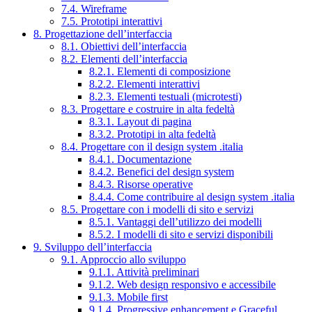
7.4. Wireframe
7.5. Prototipi interattivi
8. Progettazione dell’interfaccia
8.1. Obiettivi dell’interfaccia
8.2. Elementi dell’interfaccia
8.2.1. Elementi di composizione
8.2.2. Elementi interattivi
8.2.3. Elementi testuali (microtesti)
8.3. Progettare e costruire in alta fedeltà
8.3.1. Layout di pagina
8.3.2. Prototipi in alta fedeltà
8.4. Progettare con il design system .italia
8.4.1. Documentazione
8.4.2. Benefici del design system
8.4.3. Risorse operative
8.4.4. Come contribuire al design system .italia
8.5. Progettare con i modelli di sito e servizi
8.5.1. Vantaggi dell’utilizzo dei modelli
8.5.2. I modelli di sito e servizi disponibili
9. Sviluppo dell’interfaccia
9.1. Approccio allo sviluppo
9.1.1. Attività preliminari
9.1.2. Web design responsivo e accessibile
9.1.3. Mobile first
9.1.4. Progressive enhancement e Graceful