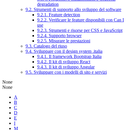
degradation
9.2. Strumenti di supporto allo sviluppo del software
9.2.1. Feature detection
9.2.2. Verificare le feature disponibili con Can I
use
9.2.3. Strumenti e risorse per CSS e JavaScript
9.2.4. Supporto browser
9.2.5. Misurare le prestazioni
9.3. Catalogo del riuso
9.4. Sviluppare con il design system .italia
9.4.1. Il framework Bootstrap Italia
9.4.2. Il kit di sviluppo React
9.4.3. Il kit di sviluppo Angular
9.5. Sviluppare con i modelli di sito e servizi
None
None
A
B
C
D
E
I
M