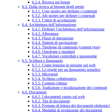
6.2.4. Ricerca sui forum
6.3. Dalla ricerca ai bisogni degli utenti
6.3.1. User stories per definire i contenuti
6.3.2. Job stories per definire i contenuti
6.3.3. Criteri di accettazione
6.4. Architettura dell’informazione
6.4.1. Definire l’architettura dell’informazione
6.4.2. Alberatura
6.4.3. Flussi di interazione
6.4.4. Sistemi di navigazione
6.4.5. Tipologie di contenuto (content type)
6.4.6. Ontologie e standard
6.4.7. Vocabolari controllati e tassonomie
6.5. Scrittura e linguaggio
6.5.1. Come leggono le persone sul web
6.5.2. Le regole per un linguaggio semplice
6.5.3. Microtesti
6.5.4. Scrittura collaborativa
6.5.5. Content critique
6.5.6. Traduzione e localizzazione dei contenuti
6.6. Documenti
6.6.1. I documenti vanno sul web
6.6.2. Tipi di documenti
6.6.3. Formato di lettura dei documenti elettronici
6.6.4. Modalità di produzione dei documenti