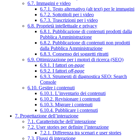
6.7. Immagini e video
6.7.1. Testo alternativo (alt text) per le immagini
6.7.2. Sottotitoli per i video
6.7.3. Trascrizioni per i video
6.8. Proprietà intellettuale e privacy
6.8.1. Pubblicazione di contenuti prodotti dalla
Pubblica Amministrazione
6.8.2. Pubblicazione di contenuti non prodotti
dalla Pubblica Amministrazione
6.8.3. Consenso dei soggetti ritratti
6.9. Ottimizzazione per i motori di ricerca (SEO)
6.9.1. I fattori
on-page
6.9.2. I fattori
off-page
6.9.3. Strumenti di diagnostica SEO: Search
Console
6.10. Gestire i contenuti
6.10.1. L’inventario dei contenuti
6.10.2. Revisionare i contenuti
6.10.3. Migrare i contenuti
6.10.4. Pubblicare i contenuti
7. Progettazione dell’interazione
7.1. Caratteristiche dell’interazione
7.2. User stories per definire l’interazione
7.2.1. Differenza tra scenari e user stories
7.3. Flussi di interazione