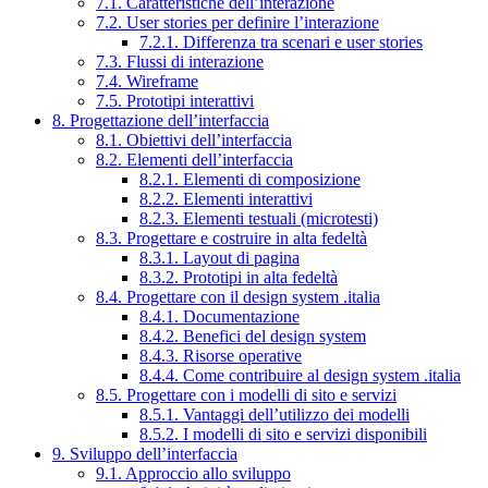
7.1. Caratteristiche dell’interazione
7.2. User stories per definire l’interazione
7.2.1. Differenza tra scenari e user stories
7.3. Flussi di interazione
7.4. Wireframe
7.5. Prototipi interattivi
8. Progettazione dell’interfaccia
8.1. Obiettivi dell’interfaccia
8.2. Elementi dell’interfaccia
8.2.1. Elementi di composizione
8.2.2. Elementi interattivi
8.2.3. Elementi testuali (microtesti)
8.3. Progettare e costruire in alta fedeltà
8.3.1. Layout di pagina
8.3.2. Prototipi in alta fedeltà
8.4. Progettare con il design system .italia
8.4.1. Documentazione
8.4.2. Benefici del design system
8.4.3. Risorse operative
8.4.4. Come contribuire al design system .italia
8.5. Progettare con i modelli di sito e servizi
8.5.1. Vantaggi dell’utilizzo dei modelli
8.5.2. I modelli di sito e servizi disponibili
9. Sviluppo dell’interfaccia
9.1. Approccio allo sviluppo