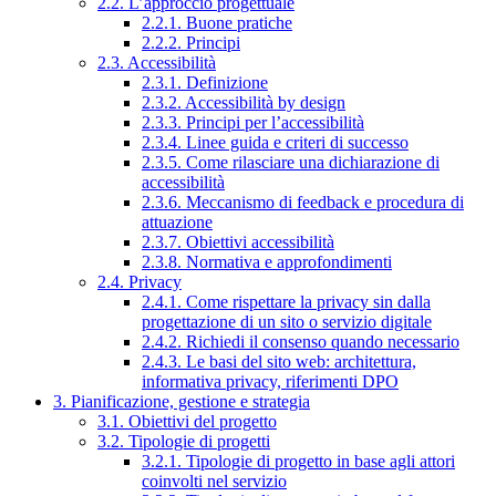
2.2. L’approccio progettuale
2.2.1. Buone pratiche
2.2.2. Principi
2.3. Accessibilità
2.3.1. Definizione
2.3.2. Accessibilità by design
2.3.3. Principi per l’accessibilità
2.3.4. Linee guida e criteri di successo
2.3.5. Come rilasciare una dichiarazione di
accessibilità
2.3.6. Meccanismo di feedback e procedura di
attuazione
2.3.7. Obiettivi accessibilità
2.3.8. Normativa e approfondimenti
2.4. Privacy
2.4.1. Come rispettare la privacy sin dalla
progettazione di un sito o servizio digitale
2.4.2. Richiedi il consenso quando necessario
2.4.3. Le basi del sito web: architettura,
informativa privacy, riferimenti DPO
3. Pianificazione, gestione e strategia
3.1. Obiettivi del progetto
3.2. Tipologie di progetti
3.2.1. Tipologie di progetto in base agli attori
coinvolti nel servizio