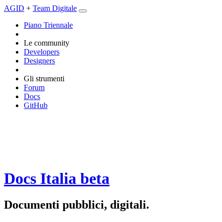
AGID
+
Team Digitale
Piano Triennale
Le community
Developers
Designers
Gli strumenti
Forum
Docs
GitHub
Docs Italia
beta
Documenti pubblici, digitali.