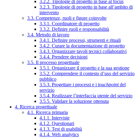
3.2.2. Tipologie di progetto in base al focus
3.2.3. Tipologie di progetto in base all’ambito di
intervento
3.3. Competenze, ruoli e figure coinvolte
3.3.1. Coordinatore di progetto
3.3.2. Definire ruoli e responsabilità
3.4. Metodo di lavoro
3.4.1. Definire processi, strumenti e rituali
3.4.2. Curare la documentazione di progetto
3.4.3. Organizzare tavoli tecnici collaborativi
3.4.4. Prendere decisioni
3.5. Il processo progettuale
3.5.1. Organizzare il progetto e la sua gestione
3.5.2. Comprendere il contesto d’uso del servizio
pubblico
3.5.3. Progettare i processi e i
touchpoint
del
servizio
3.5.4. Realizzare l’interfaccia utente del servizio
3.5.5. Validare la soluzione ottenuta
4. Ricerca progettuale
4.1. Ricerca primaria
4.1.1. Interviste
4.1.2. Questionari
4.1.3. Test di usabilità
4.1.4. Web analytics