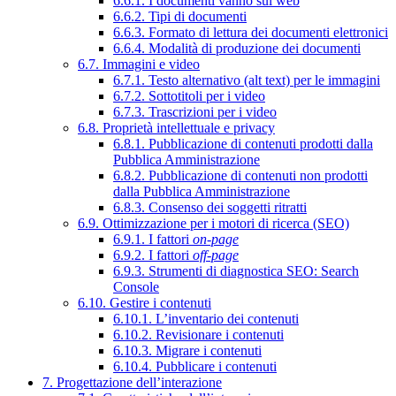
6.6.1. I documenti vanno sul web
6.6.2. Tipi di documenti
6.6.3. Formato di lettura dei documenti elettronici
6.6.4. Modalità di produzione dei documenti
6.7. Immagini e video
6.7.1. Testo alternativo (alt text) per le immagini
6.7.2. Sottotitoli per i video
6.7.3. Trascrizioni per i video
6.8. Proprietà intellettuale e privacy
6.8.1. Pubblicazione di contenuti prodotti dalla
Pubblica Amministrazione
6.8.2. Pubblicazione di contenuti non prodotti
dalla Pubblica Amministrazione
6.8.3. Consenso dei soggetti ritratti
6.9. Ottimizzazione per i motori di ricerca (SEO)
6.9.1. I fattori
on-page
6.9.2. I fattori
off-page
6.9.3. Strumenti di diagnostica SEO: Search
Console
6.10. Gestire i contenuti
6.10.1. L’inventario dei contenuti
6.10.2. Revisionare i contenuti
6.10.3. Migrare i contenuti
6.10.4. Pubblicare i contenuti
7. Progettazione dell’interazione