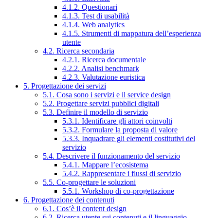
4.1.2. Questionari
4.1.3. Test di usabilità
4.1.4. Web analytics
4.1.5. Strumenti di mappatura dell’esperienza
utente
4.2. Ricerca secondaria
4.2.1. Ricerca documentale
4.2.2. Analisi benchmark
4.2.3. Valutazione euristica
5. Progettazione dei servizi
5.1. Cosa sono i servizi e il service design
5.2. Progettare servizi pubblici digitali
5.3. Definire il modello di servizio
5.3.1. Identificare gli attori coinvolti
5.3.2. Formulare la proposta di valore
5.3.3. Inquadrare gli elementi costitutivi del
servizio
5.4. Descrivere il funzionamento del servizio
5.4.1. Mappare l’ecosistema
5.4.2. Rappresentare i flussi di servizio
5.5. Co-progettare le soluzioni
5.5.1. Workshop di co-progettazione
6. Progettazione dei contenuti
6.1. Cos’è il content design
6.2. Ricerca utente sui contenuti e il linguaggio