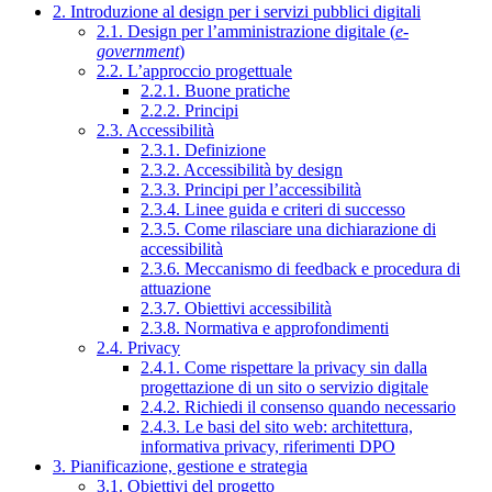
2. Introduzione al design per i servizi pubblici digitali
2.1. Design per l’amministrazione digitale (
e-
government
)
2.2. L’approccio progettuale
2.2.1. Buone pratiche
2.2.2. Principi
2.3. Accessibilità
2.3.1. Definizione
2.3.2. Accessibilità by design
2.3.3. Principi per l’accessibilità
2.3.4. Linee guida e criteri di successo
2.3.5. Come rilasciare una dichiarazione di
accessibilità
2.3.6. Meccanismo di feedback e procedura di
attuazione
2.3.7. Obiettivi accessibilità
2.3.8. Normativa e approfondimenti
2.4. Privacy
2.4.1. Come rispettare la privacy sin dalla
progettazione di un sito o servizio digitale
2.4.2. Richiedi il consenso quando necessario
2.4.3. Le basi del sito web: architettura,
informativa privacy, riferimenti DPO
3. Pianificazione, gestione e strategia
3.1. Obiettivi del progetto