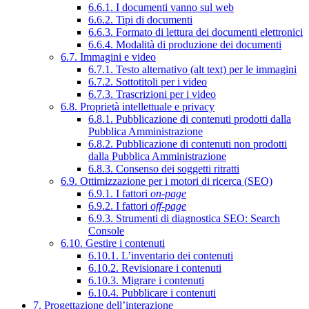
6.6.1. I documenti vanno sul web
6.6.2. Tipi di documenti
6.6.3. Formato di lettura dei documenti elettronici
6.6.4. Modalità di produzione dei documenti
6.7. Immagini e video
6.7.1. Testo alternativo (alt text) per le immagini
6.7.2. Sottotitoli per i video
6.7.3. Trascrizioni per i video
6.8. Proprietà intellettuale e privacy
6.8.1. Pubblicazione di contenuti prodotti dalla
Pubblica Amministrazione
6.8.2. Pubblicazione di contenuti non prodotti
dalla Pubblica Amministrazione
6.8.3. Consenso dei soggetti ritratti
6.9. Ottimizzazione per i motori di ricerca (SEO)
6.9.1. I fattori
on-page
6.9.2. I fattori
off-page
6.9.3. Strumenti di diagnostica SEO: Search
Console
6.10. Gestire i contenuti
6.10.1. L’inventario dei contenuti
6.10.2. Revisionare i contenuti
6.10.3. Migrare i contenuti
6.10.4. Pubblicare i contenuti
7. Progettazione dell’interazione