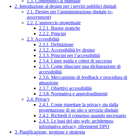
1.3. Contribuisci al manuale
2. Introduzione al design per i servizi pubblici digitali
2.1. Design per l’amministrazione digitale (
e-
government
)
2.2. L’approccio progettuale
2.2.1. Buone pratiche
2.2.2. Principi
2.3. Accessibilità
2.3.1. Definizione
2.3.2. Accessibilità by design
2.3.3. Principi per l’accessibilità
2.3.4. Linee guida e criteri di successo
2.3.5. Come rilasciare una dichiarazione di
accessibilità
2.3.6. Meccanismo di feedback e procedura di
attuazione
2.3.7. Obiettivi accessibilità
2.3.8. Normativa e approfondimenti
2.4. Privacy
2.4.1. Come rispettare la privacy sin dalla
progettazione di un sito o servizio digitale
2.4.2. Richiedi il consenso quando necessario
2.4.3. Le basi del sito web: architettura,
informativa privacy, riferimenti DPO
3. Pianificazione, gestione e strategia