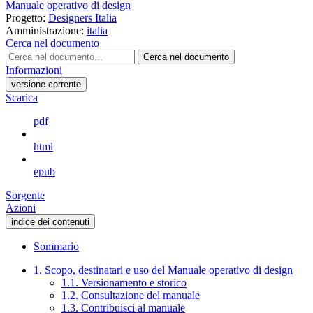
Manuale operativo di design
Progetto:
Designers Italia
Amministrazione:
italia
Cerca nel documento
Cerca nel documento
Informazioni
versione-corrente
Scarica
pdf
html
epub
Sorgente
Azioni
indice dei contenuti
Sommario
1. Scopo, destinatari e uso del Manuale operativo di design
1.1. Versionamento e storico
1.2. Consultazione del manuale
1.3. Contribuisci al manuale