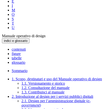
E
I
M
O
S
T
U
Manuale operativo di design
indici e glossario
contenuti
figure
tabelle
glossario
Sommario
1. Scopo, destinatari e uso del Manuale operativo di design
1.1. Versionamento e storico
1.2. Consultazione del manuale
1.3. Contribuisci al manuale
2. Introduzione al design per i servizi pubblici digitali
2.1. Design per l’amministrazione digitale (
e-
government
)