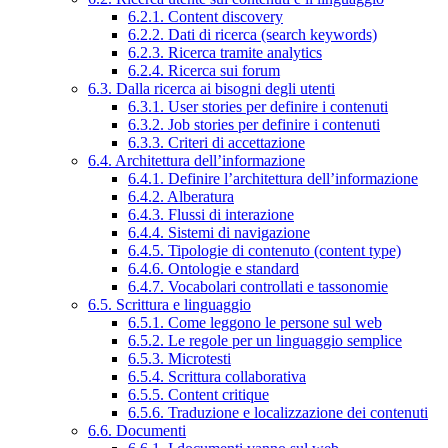
6.2.1. Content discovery
6.2.2. Dati di ricerca (search keywords)
6.2.3. Ricerca tramite analytics
6.2.4. Ricerca sui forum
6.3. Dalla ricerca ai bisogni degli utenti
6.3.1. User stories per definire i contenuti
6.3.2. Job stories per definire i contenuti
6.3.3. Criteri di accettazione
6.4. Architettura dell’informazione
6.4.1. Definire l’architettura dell’informazione
6.4.2. Alberatura
6.4.3. Flussi di interazione
6.4.4. Sistemi di navigazione
6.4.5. Tipologie di contenuto (content type)
6.4.6. Ontologie e standard
6.4.7. Vocabolari controllati e tassonomie
6.5. Scrittura e linguaggio
6.5.1. Come leggono le persone sul web
6.5.2. Le regole per un linguaggio semplice
6.5.3. Microtesti
6.5.4. Scrittura collaborativa
6.5.5. Content critique
6.5.6. Traduzione e localizzazione dei contenuti
6.6. Documenti