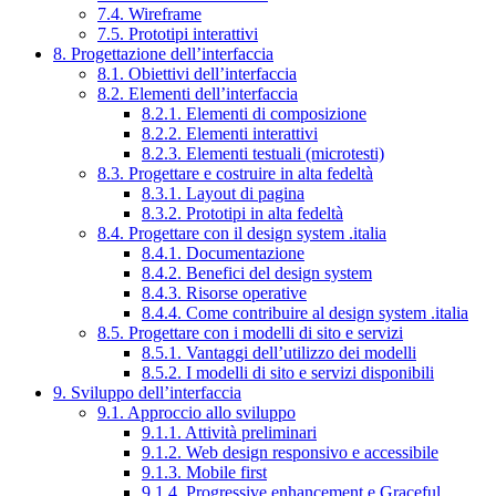
7.4. Wireframe
7.5. Prototipi interattivi
8. Progettazione dell’interfaccia
8.1. Obiettivi dell’interfaccia
8.2. Elementi dell’interfaccia
8.2.1. Elementi di composizione
8.2.2. Elementi interattivi
8.2.3. Elementi testuali (microtesti)
8.3. Progettare e costruire in alta fedeltà
8.3.1. Layout di pagina
8.3.2. Prototipi in alta fedeltà
8.4. Progettare con il design system .italia
8.4.1. Documentazione
8.4.2. Benefici del design system
8.4.3. Risorse operative
8.4.4. Come contribuire al design system .italia
8.5. Progettare con i modelli di sito e servizi
8.5.1. Vantaggi dell’utilizzo dei modelli
8.5.2. I modelli di sito e servizi disponibili
9. Sviluppo dell’interfaccia
9.1. Approccio allo sviluppo
9.1.1. Attività preliminari
9.1.2. Web design responsivo e accessibile
9.1.3. Mobile first
9.1.4. Progressive enhancement e Graceful