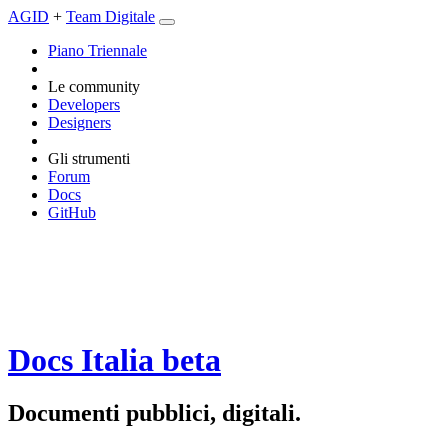
AGID
+
Team Digitale
Piano Triennale
Le community
Developers
Designers
Gli strumenti
Forum
Docs
GitHub
Docs Italia
beta
Documenti pubblici, digitali.