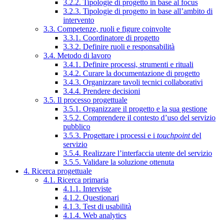
3.2.2. Tipologie di progetto in base al focus
3.2.3. Tipologie di progetto in base all’ambito di
intervento
3.3. Competenze, ruoli e figure coinvolte
3.3.1. Coordinatore di progetto
3.3.2. Definire ruoli e responsabilità
3.4. Metodo di lavoro
3.4.1. Definire processi, strumenti e rituali
3.4.2. Curare la documentazione di progetto
3.4.3. Organizzare tavoli tecnici collaborativi
3.4.4. Prendere decisioni
3.5. Il processo progettuale
3.5.1. Organizzare il progetto e la sua gestione
3.5.2. Comprendere il contesto d’uso del servizio
pubblico
3.5.3. Progettare i processi e i
touchpoint
del
servizio
3.5.4. Realizzare l’interfaccia utente del servizio
3.5.5. Validare la soluzione ottenuta
4. Ricerca progettuale
4.1. Ricerca primaria
4.1.1. Interviste
4.1.2. Questionari
4.1.3. Test di usabilità
4.1.4. Web analytics