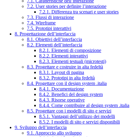
7.1. Caratteristiche dell’interazione
7.2. User stories per definire l’interazione
7.2.1. Differenza tra scenari e user stories
7.3. Flussi di interazione
7.4. Wireframe
7.5. Prototipi interattivi
8. Progettazione dell’interfaccia
8.1. Obiettivi dell’interfaccia
8.2. Elementi dell’interfaccia
8.2.1. Elementi di composizione
8.2.2. Elementi interattivi
8.2.3. Elementi testuali (microtesti)
8.3. Progettare e costruire in alta fedeltà
8.3.1. Layout di pagina
8.3.2. Prototipi in alta fedeltà
8.4. Progettare con il design system .italia
8.4.1. Documentazione
8.4.2. Benefici del design system
8.4.3. Risorse operative
8.4.4. Come contribuire al design system .italia
8.5. Progettare con i modelli di sito e servizi
8.5.1. Vantaggi dell’utilizzo dei modelli
8.5.2. I modelli di sito e servizi disponibili
9. Sviluppo dell’interfaccia
9.1. Approccio allo sviluppo