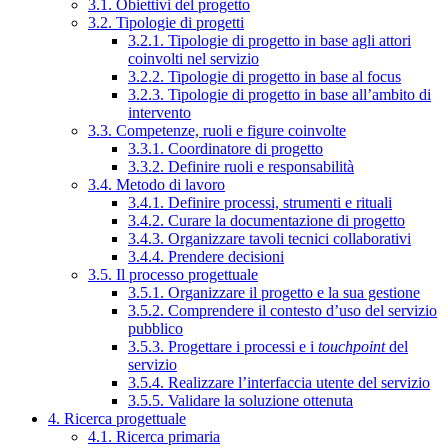
3.1. Obiettivi del progetto
3.2. Tipologie di progetti
3.2.1. Tipologie di progetto in base agli attori
coinvolti nel servizio
3.2.2. Tipologie di progetto in base al focus
3.2.3. Tipologie di progetto in base all’ambito di
intervento
3.3. Competenze, ruoli e figure coinvolte
3.3.1. Coordinatore di progetto
3.3.2. Definire ruoli e responsabilità
3.4. Metodo di lavoro
3.4.1. Definire processi, strumenti e rituali
3.4.2. Curare la documentazione di progetto
3.4.3. Organizzare tavoli tecnici collaborativi
3.4.4. Prendere decisioni
3.5. Il processo progettuale
3.5.1. Organizzare il progetto e la sua gestione
3.5.2. Comprendere il contesto d’uso del servizio
pubblico
3.5.3. Progettare i processi e i
touchpoint
del
servizio
3.5.4. Realizzare l’interfaccia utente del servizio
3.5.5. Validare la soluzione ottenuta
4. Ricerca progettuale
4.1. Ricerca primaria