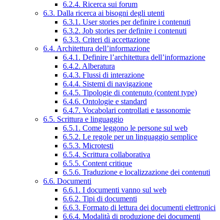
6.2.4. Ricerca sui forum
6.3. Dalla ricerca ai bisogni degli utenti
6.3.1. User stories per definire i contenuti
6.3.2. Job stories per definire i contenuti
6.3.3. Criteri di accettazione
6.4. Architettura dell’informazione
6.4.1. Definire l’architettura dell’informazione
6.4.2. Alberatura
6.4.3. Flussi di interazione
6.4.4. Sistemi di navigazione
6.4.5. Tipologie di contenuto (content type)
6.4.6. Ontologie e standard
6.4.7. Vocabolari controllati e tassonomie
6.5. Scrittura e linguaggio
6.5.1. Come leggono le persone sul web
6.5.2. Le regole per un linguaggio semplice
6.5.3. Microtesti
6.5.4. Scrittura collaborativa
6.5.5. Content critique
6.5.6. Traduzione e localizzazione dei contenuti
6.6. Documenti
6.6.1. I documenti vanno sul web
6.6.2. Tipi di documenti
6.6.3. Formato di lettura dei documenti elettronici
6.6.4. Modalità di produzione dei documenti