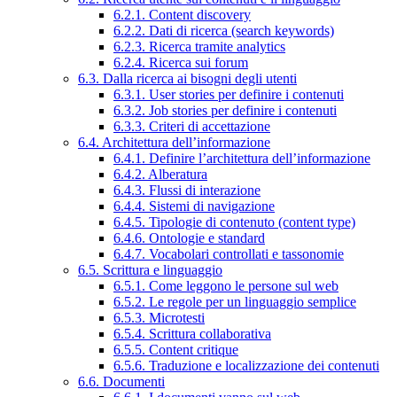
6.2.1. Content discovery
6.2.2. Dati di ricerca (search keywords)
6.2.3. Ricerca tramite analytics
6.2.4. Ricerca sui forum
6.3. Dalla ricerca ai bisogni degli utenti
6.3.1. User stories per definire i contenuti
6.3.2. Job stories per definire i contenuti
6.3.3. Criteri di accettazione
6.4. Architettura dell’informazione
6.4.1. Definire l’architettura dell’informazione
6.4.2. Alberatura
6.4.3. Flussi di interazione
6.4.4. Sistemi di navigazione
6.4.5. Tipologie di contenuto (content type)
6.4.6. Ontologie e standard
6.4.7. Vocabolari controllati e tassonomie
6.5. Scrittura e linguaggio
6.5.1. Come leggono le persone sul web
6.5.2. Le regole per un linguaggio semplice
6.5.3. Microtesti
6.5.4. Scrittura collaborativa
6.5.5. Content critique
6.5.6. Traduzione e localizzazione dei contenuti
6.6. Documenti