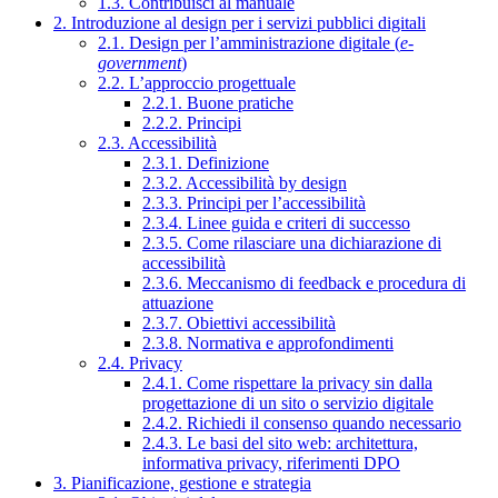
1.3. Contribuisci al manuale
2. Introduzione al design per i servizi pubblici digitali
2.1. Design per l’amministrazione digitale (
e-
government
)
2.2. L’approccio progettuale
2.2.1. Buone pratiche
2.2.2. Principi
2.3. Accessibilità
2.3.1. Definizione
2.3.2. Accessibilità by design
2.3.3. Principi per l’accessibilità
2.3.4. Linee guida e criteri di successo
2.3.5. Come rilasciare una dichiarazione di
accessibilità
2.3.6. Meccanismo di feedback e procedura di
attuazione
2.3.7. Obiettivi accessibilità
2.3.8. Normativa e approfondimenti
2.4. Privacy
2.4.1. Come rispettare la privacy sin dalla
progettazione di un sito o servizio digitale
2.4.2. Richiedi il consenso quando necessario
2.4.3. Le basi del sito web: architettura,
informativa privacy, riferimenti DPO
3. Pianificazione, gestione e strategia