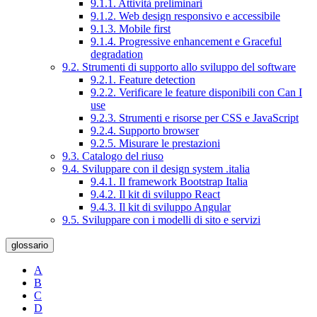
9.1.1. Attività preliminari
9.1.2. Web design responsivo e accessibile
9.1.3. Mobile first
9.1.4. Progressive enhancement e Graceful
degradation
9.2. Strumenti di supporto allo sviluppo del software
9.2.1. Feature detection
9.2.2. Verificare le feature disponibili con Can I
use
9.2.3. Strumenti e risorse per CSS e JavaScript
9.2.4. Supporto browser
9.2.5. Misurare le prestazioni
9.3. Catalogo del riuso
9.4. Sviluppare con il design system .italia
9.4.1. Il framework Bootstrap Italia
9.4.2. Il kit di sviluppo React
9.4.3. Il kit di sviluppo Angular
9.5. Sviluppare con i modelli di sito e servizi
glossario
A
B
C
D