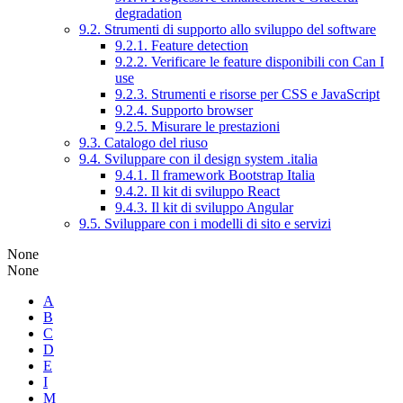
degradation
9.2. Strumenti di supporto allo sviluppo del software
9.2.1. Feature detection
9.2.2. Verificare le feature disponibili con Can I
use
9.2.3. Strumenti e risorse per CSS e JavaScript
9.2.4. Supporto browser
9.2.5. Misurare le prestazioni
9.3. Catalogo del riuso
9.4. Sviluppare con il design system .italia
9.4.1. Il framework Bootstrap Italia
9.4.2. Il kit di sviluppo React
9.4.3. Il kit di sviluppo Angular
9.5. Sviluppare con i modelli di sito e servizi
None
None
A
B
C
D
E
I
M