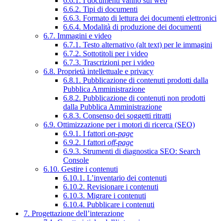
6.6.1. I documenti vanno sul web
6.6.2. Tipi di documenti
6.6.3. Formato di lettura dei documenti elettronici
6.6.4. Modalità di produzione dei documenti
6.7. Immagini e video
6.7.1. Testo alternativo (alt text) per le immagini
6.7.2. Sottotitoli per i video
6.7.3. Trascrizioni per i video
6.8. Proprietà intellettuale e privacy
6.8.1. Pubblicazione di contenuti prodotti dalla
Pubblica Amministrazione
6.8.2. Pubblicazione di contenuti non prodotti
dalla Pubblica Amministrazione
6.8.3. Consenso dei soggetti ritratti
6.9. Ottimizzazione per i motori di ricerca (SEO)
6.9.1. I fattori
on-page
6.9.2. I fattori
off-page
6.9.3. Strumenti di diagnostica SEO: Search
Console
6.10. Gestire i contenuti
6.10.1. L’inventario dei contenuti
6.10.2. Revisionare i contenuti
6.10.3. Migrare i contenuti
6.10.4. Pubblicare i contenuti
7. Progettazione dell’interazione