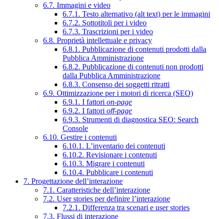
6.7. Immagini e video
6.7.1. Testo alternativo (alt text) per le immagini
6.7.2. Sottotitoli per i video
6.7.3. Trascrizioni per i video
6.8. Proprietà intellettuale e privacy
6.8.1. Pubblicazione di contenuti prodotti dalla
Pubblica Amministrazione
6.8.2. Pubblicazione di contenuti non prodotti
dalla Pubblica Amministrazione
6.8.3. Consenso dei soggetti ritratti
6.9. Ottimizzazione per i motori di ricerca (SEO)
6.9.1. I fattori
on-page
6.9.2. I fattori
off-page
6.9.3. Strumenti di diagnostica SEO: Search
Console
6.10. Gestire i contenuti
6.10.1. L’inventario dei contenuti
6.10.2. Revisionare i contenuti
6.10.3. Migrare i contenuti
6.10.4. Pubblicare i contenuti
7. Progettazione dell’interazione
7.1. Caratteristiche dell’interazione
7.2. User stories per definire l’interazione
7.2.1. Differenza tra scenari e user stories
7.3. Flussi di interazione