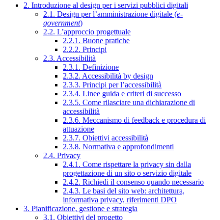
2. Introduzione al design per i servizi pubblici digitali
2.1. Design per l’amministrazione digitale (
e-
government
)
2.2. L’approccio progettuale
2.2.1. Buone pratiche
2.2.2. Principi
2.3. Accessibilità
2.3.1. Definizione
2.3.2. Accessibilità by design
2.3.3. Principi per l’accessibilità
2.3.4. Linee guida e criteri di successo
2.3.5. Come rilasciare una dichiarazione di
accessibilità
2.3.6. Meccanismo di feedback e procedura di
attuazione
2.3.7. Obiettivi accessibilità
2.3.8. Normativa e approfondimenti
2.4. Privacy
2.4.1. Come rispettare la privacy sin dalla
progettazione di un sito o servizio digitale
2.4.2. Richiedi il consenso quando necessario
2.4.3. Le basi del sito web: architettura,
informativa privacy, riferimenti DPO
3. Pianificazione, gestione e strategia
3.1. Obiettivi del progetto