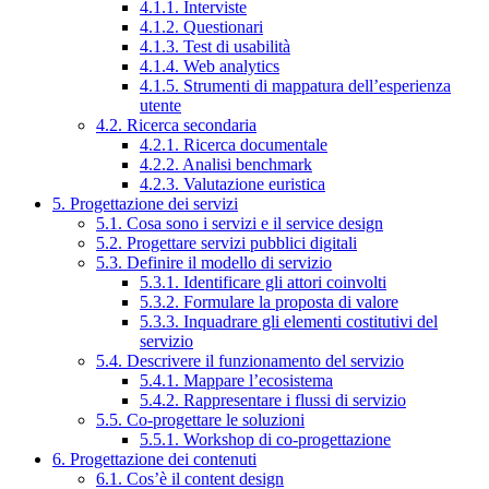
4.1.1. Interviste
4.1.2. Questionari
4.1.3. Test di usabilità
4.1.4. Web analytics
4.1.5. Strumenti di mappatura dell’esperienza
utente
4.2. Ricerca secondaria
4.2.1. Ricerca documentale
4.2.2. Analisi benchmark
4.2.3. Valutazione euristica
5. Progettazione dei servizi
5.1. Cosa sono i servizi e il service design
5.2. Progettare servizi pubblici digitali
5.3. Definire il modello di servizio
5.3.1. Identificare gli attori coinvolti
5.3.2. Formulare la proposta di valore
5.3.3. Inquadrare gli elementi costitutivi del
servizio
5.4. Descrivere il funzionamento del servizio
5.4.1. Mappare l’ecosistema
5.4.2. Rappresentare i flussi di servizio
5.5. Co-progettare le soluzioni
5.5.1. Workshop di co-progettazione
6. Progettazione dei contenuti
6.1. Cos’è il content design