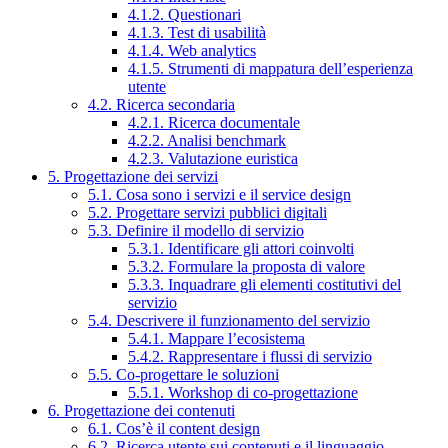
4.1.2. Questionari
4.1.3. Test di usabilità
4.1.4. Web analytics
4.1.5. Strumenti di mappatura dell’esperienza
utente
4.2. Ricerca secondaria
4.2.1. Ricerca documentale
4.2.2. Analisi benchmark
4.2.3. Valutazione euristica
5. Progettazione dei servizi
5.1. Cosa sono i servizi e il service design
5.2. Progettare servizi pubblici digitali
5.3. Definire il modello di servizio
5.3.1. Identificare gli attori coinvolti
5.3.2. Formulare la proposta di valore
5.3.3. Inquadrare gli elementi costitutivi del
servizio
5.4. Descrivere il funzionamento del servizio
5.4.1. Mappare l’ecosistema
5.4.2. Rappresentare i flussi di servizio
5.5. Co-progettare le soluzioni
5.5.1. Workshop di co-progettazione
6. Progettazione dei contenuti
6.1. Cos’è il content design
6.2. Ricerca utente sui contenuti e il linguaggio