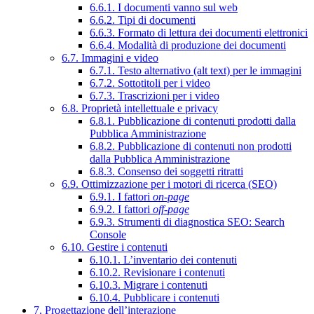
6.6.1. I documenti vanno sul web
6.6.2. Tipi di documenti
6.6.3. Formato di lettura dei documenti elettronici
6.6.4. Modalità di produzione dei documenti
6.7. Immagini e video
6.7.1. Testo alternativo (alt text) per le immagini
6.7.2. Sottotitoli per i video
6.7.3. Trascrizioni per i video
6.8. Proprietà intellettuale e privacy
6.8.1. Pubblicazione di contenuti prodotti dalla
Pubblica Amministrazione
6.8.2. Pubblicazione di contenuti non prodotti
dalla Pubblica Amministrazione
6.8.3. Consenso dei soggetti ritratti
6.9. Ottimizzazione per i motori di ricerca (SEO)
6.9.1. I fattori
on-page
6.9.2. I fattori
off-page
6.9.3. Strumenti di diagnostica SEO: Search
Console
6.10. Gestire i contenuti
6.10.1. L’inventario dei contenuti
6.10.2. Revisionare i contenuti
6.10.3. Migrare i contenuti
6.10.4. Pubblicare i contenuti
7. Progettazione dell’interazione