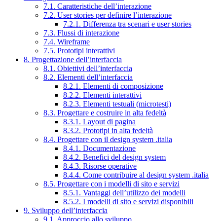
7.1. Caratteristiche dell’interazione
7.2. User stories per definire l’interazione
7.2.1. Differenza tra scenari e user stories
7.3. Flussi di interazione
7.4. Wireframe
7.5. Prototipi interattivi
8. Progettazione dell’interfaccia
8.1. Obiettivi dell’interfaccia
8.2. Elementi dell’interfaccia
8.2.1. Elementi di composizione
8.2.2. Elementi interattivi
8.2.3. Elementi testuali (microtesti)
8.3. Progettare e costruire in alta fedeltà
8.3.1. Layout di pagina
8.3.2. Prototipi in alta fedeltà
8.4. Progettare con il design system .italia
8.4.1. Documentazione
8.4.2. Benefici del design system
8.4.3. Risorse operative
8.4.4. Come contribuire al design system .italia
8.5. Progettare con i modelli di sito e servizi
8.5.1. Vantaggi dell’utilizzo dei modelli
8.5.2. I modelli di sito e servizi disponibili
9. Sviluppo dell’interfaccia
9.1. Approccio allo sviluppo