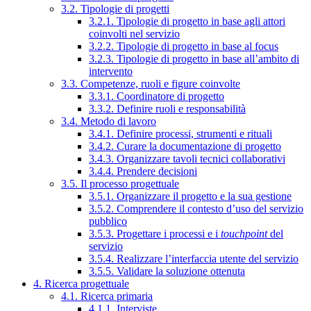
3.2. Tipologie di progetti
3.2.1. Tipologie di progetto in base agli attori
coinvolti nel servizio
3.2.2. Tipologie di progetto in base al focus
3.2.3. Tipologie di progetto in base all’ambito di
intervento
3.3. Competenze, ruoli e figure coinvolte
3.3.1. Coordinatore di progetto
3.3.2. Definire ruoli e responsabilità
3.4. Metodo di lavoro
3.4.1. Definire processi, strumenti e rituali
3.4.2. Curare la documentazione di progetto
3.4.3. Organizzare tavoli tecnici collaborativi
3.4.4. Prendere decisioni
3.5. Il processo progettuale
3.5.1. Organizzare il progetto e la sua gestione
3.5.2. Comprendere il contesto d’uso del servizio
pubblico
3.5.3. Progettare i processi e i
touchpoint
del
servizio
3.5.4. Realizzare l’interfaccia utente del servizio
3.5.5. Validare la soluzione ottenuta
4. Ricerca progettuale
4.1. Ricerca primaria
4.1.1. Interviste