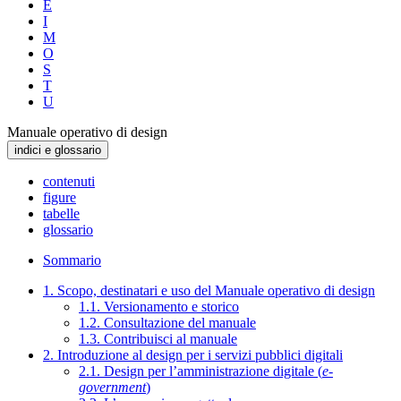
E
I
M
O
S
T
U
Manuale operativo di design
indici e glossario
contenuti
figure
tabelle
glossario
Sommario
1. Scopo, destinatari e uso del Manuale operativo di design
1.1. Versionamento e storico
1.2. Consultazione del manuale
1.3. Contribuisci al manuale
2. Introduzione al design per i servizi pubblici digitali
2.1. Design per l’amministrazione digitale (
e-
government
)