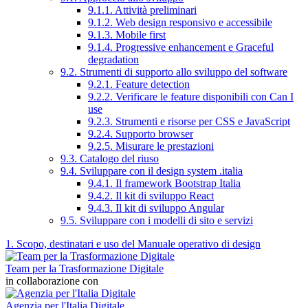
9.1.1. Attività preliminari
9.1.2. Web design responsivo e accessibile
9.1.3. Mobile first
9.1.4. Progressive enhancement e Graceful
degradation
9.2. Strumenti di supporto allo sviluppo del software
9.2.1. Feature detection
9.2.2. Verificare le feature disponibili con Can I
use
9.2.3. Strumenti e risorse per CSS e JavaScript
9.2.4. Supporto browser
9.2.5. Misurare le prestazioni
9.3. Catalogo del riuso
9.4. Sviluppare con il design system .italia
9.4.1. Il framework Bootstrap Italia
9.4.2. Il kit di sviluppo React
9.4.3. Il kit di sviluppo Angular
9.5. Sviluppare con i modelli di sito e servizi
1. Scopo, destinatari e uso del Manuale operativo di design
Team per la Trasformazione Digitale
in collaborazione con
Agenzia per l'Italia Digitale