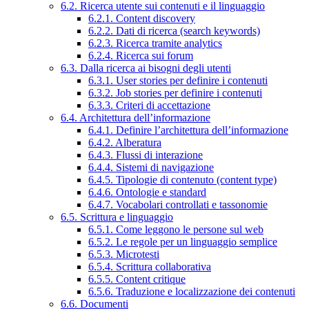
6.2. Ricerca utente sui contenuti e il linguaggio
6.2.1. Content discovery
6.2.2. Dati di ricerca (search keywords)
6.2.3. Ricerca tramite analytics
6.2.4. Ricerca sui forum
6.3. Dalla ricerca ai bisogni degli utenti
6.3.1. User stories per definire i contenuti
6.3.2. Job stories per definire i contenuti
6.3.3. Criteri di accettazione
6.4. Architettura dell’informazione
6.4.1. Definire l’architettura dell’informazione
6.4.2. Alberatura
6.4.3. Flussi di interazione
6.4.4. Sistemi di navigazione
6.4.5. Tipologie di contenuto (content type)
6.4.6. Ontologie e standard
6.4.7. Vocabolari controllati e tassonomie
6.5. Scrittura e linguaggio
6.5.1. Come leggono le persone sul web
6.5.2. Le regole per un linguaggio semplice
6.5.3. Microtesti
6.5.4. Scrittura collaborativa
6.5.5. Content critique
6.5.6. Traduzione e localizzazione dei contenuti
6.6. Documenti