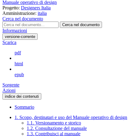
Manuale operativo di design
Progetto:
Designers Italia
Amministrazione:
italia
Cerca nel documento
Cerca nel documento
Informazioni
versione-corrente
Scarica
pdf
html
epub
Sorgente
Azioni
indice dei contenuti
Sommario
1. Scopo, destinatari e uso del Manuale operativo di design
1.1. Versionamento e storico
1.2. Consultazione del manuale
1.3. Contribuisci al manuale