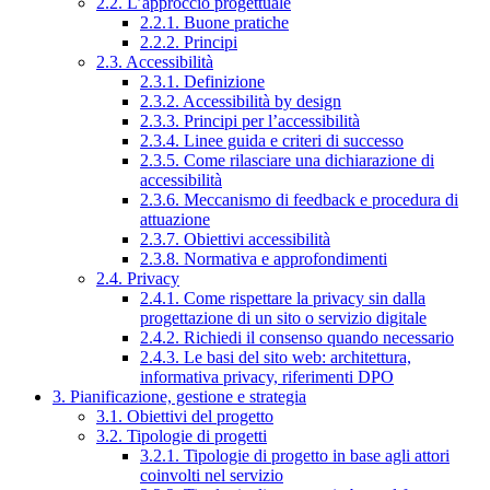
2.2. L’approccio progettuale
2.2.1. Buone pratiche
2.2.2. Principi
2.3. Accessibilità
2.3.1. Definizione
2.3.2. Accessibilità by design
2.3.3. Principi per l’accessibilità
2.3.4. Linee guida e criteri di successo
2.3.5. Come rilasciare una dichiarazione di
accessibilità
2.3.6. Meccanismo di feedback e procedura di
attuazione
2.3.7. Obiettivi accessibilità
2.3.8. Normativa e approfondimenti
2.4. Privacy
2.4.1. Come rispettare la privacy sin dalla
progettazione di un sito o servizio digitale
2.4.2. Richiedi il consenso quando necessario
2.4.3. Le basi del sito web: architettura,
informativa privacy, riferimenti DPO
3. Pianificazione, gestione e strategia
3.1. Obiettivi del progetto
3.2. Tipologie di progetti
3.2.1. Tipologie di progetto in base agli attori
coinvolti nel servizio