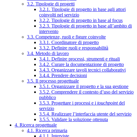
3.2. Tipologie di progetti
3.2.1. Tipologie di progetto in base agli attori
coinvolti nel servizio
3.2.2. Tipologie di progetto in base al focus
3.2.3. Tipologie di progetto in base all’ambito di
intervento
3.3. Competenze, ruoli e figure coinvolte
3.3.1. Coordinatore di progetto
3.3.2. Definire ruoli e responsabilità
3.4. Metodo di lavoro
3.4.1. Definire processi, strumenti e rituali
3.4.2. Curare la documentazione di progetto
3.4.3. Organizzare tavoli tecnici collaborativi
3.4.4. Prendere decisioni
3.5. Il processo progettuale
3.5.1. Organizzare il progetto e la sua gestione
3.5.2. Comprendere il contesto d’uso del servizio
pubblico
3.5.3. Progettare i processi e i
touchpoint
del
servizio
3.5.4. Realizzare l’interfaccia utente del servizio
3.5.5. Validare la soluzione ottenuta
4. Ricerca progettuale
4.1. Ricerca primaria
4.1.1. Interviste