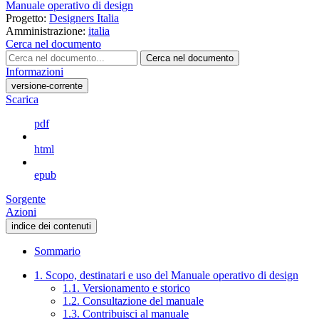
Manuale operativo di design
Progetto:
Designers Italia
Amministrazione:
italia
Cerca nel documento
Cerca nel documento
Informazioni
versione-corrente
Scarica
pdf
html
epub
Sorgente
Azioni
indice dei contenuti
Sommario
1. Scopo, destinatari e uso del Manuale operativo di design
1.1. Versionamento e storico
1.2. Consultazione del manuale
1.3. Contribuisci al manuale