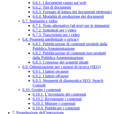
6.6.1. I documenti vanno sul web
6.6.2. Tipi di documenti
6.6.3. Formato di lettura dei documenti elettronici
6.6.4. Modalità di produzione dei documenti
6.7. Immagini e video
6.7.1. Testo alternativo (alt text) per le immagini
6.7.2. Sottotitoli per i video
6.7.3. Trascrizioni per i video
6.8. Proprietà intellettuale e privacy
6.8.1. Pubblicazione di contenuti prodotti dalla
Pubblica Amministrazione
6.8.2. Pubblicazione di contenuti non prodotti
dalla Pubblica Amministrazione
6.8.3. Consenso dei soggetti ritratti
6.9. Ottimizzazione per i motori di ricerca (SEO)
6.9.1. I fattori
on-page
6.9.2. I fattori
off-page
6.9.3. Strumenti di diagnostica SEO: Search
Console
6.10. Gestire i contenuti
6.10.1. L’inventario dei contenuti
6.10.2. Revisionare i contenuti
6.10.3. Migrare i contenuti
6.10.4. Pubblicare i contenuti
7. Progettazione dell’interazione