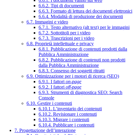
6.6.1. I documenti vanno sul web
6.6.2. Tipi di documenti
6.6.3. Formato di lettura dei documenti elettronici
6.6.4. Modalità di produzione dei documenti
6.7. Immagini e video
6.7.1. Testo alternativo (alt text) per le immagini
6.7.2. Sottotitoli per i video
6.7.3. Trascrizioni per i video
6.8. Proprietà intellettuale e privacy
6.8.1. Pubblicazione di contenuti prodotti dalla
Pubblica Amministrazione
6.8.2. Pubblicazione di contenuti non prodotti
dalla Pubblica Amministrazione
6.8.3. Consenso dei soggetti ritratti
6.9. Ottimizzazione per i motori di ricerca (SEO)
6.9.1. I fattori
on-page
6.9.2. I fattori
off-page
6.9.3. Strumenti di diagnostica SEO: Search
Console
6.10. Gestire i contenuti
6.10.1. L’inventario dei contenuti
6.10.2. Revisionare i contenuti
6.10.3. Migrare i contenuti
6.10.4. Pubblicare i contenuti
7. Progettazione dell’interazione