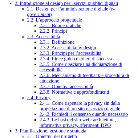
2. Introduzione al design per i servizi pubblici digitali
2.1. Design per l’amministrazione digitale (
e-
government
)
2.2. L’approccio progettuale
2.2.1. Buone pratiche
2.2.2. Principi
2.3. Accessibilità
2.3.1. Definizione
2.3.2. Accessibilità by design
2.3.3. Principi per l’accessibilità
2.3.4. Linee guida e criteri di successo
2.3.5. Come rilasciare una dichiarazione di
accessibilità
2.3.6. Meccanismo di feedback e procedura di
attuazione
2.3.7. Obiettivi accessibilità
2.3.8. Normativa e approfondimenti
2.4. Privacy
2.4.1. Come rispettare la privacy sin dalla
progettazione di un sito o servizio digitale
2.4.2. Richiedi il consenso quando necessario
2.4.3. Le basi del sito web: architettura,
informativa privacy, riferimenti DPO
3. Pianificazione, gestione e strategia
3.1. Obiettivi del progetto