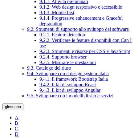
9.1.1. Attività preliminari
9.1.2. Web design responsivo e accessibile
9.1.3. Mobile first
9.1.4. Progressive enhancement e Graceful
degradation
9.2. Strumenti di supporto allo sviluppo del software
9.2.1. Feature detection
9.2.2. Verificare le feature disponibili con Can I
use
9.2.3. Strumenti e risorse per CSS e JavaScript
9.2.4. Supporto browser
9.2.5. Misurare le prestazioni
9.3. Catalogo del riuso
9.4. Sviluppare con il design system .italia
9.4.1. Il framework Bootstrap Italia
9.4.2. Il kit di sviluppo React
9.4.3. Il kit di sviluppo Angular
9.5. Sviluppare con i modelli di sito e servizi
glossario
A
B
C
D