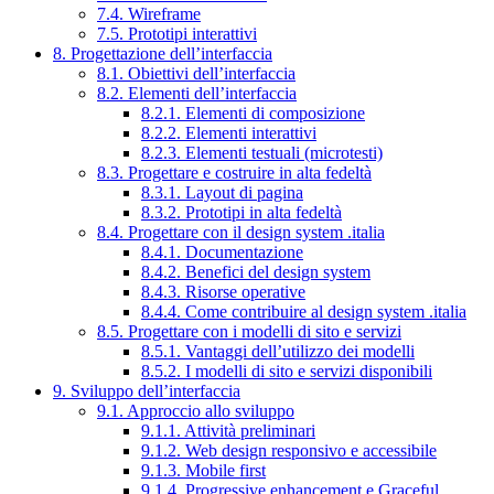
7.4. Wireframe
7.5. Prototipi interattivi
8. Progettazione dell’interfaccia
8.1. Obiettivi dell’interfaccia
8.2. Elementi dell’interfaccia
8.2.1. Elementi di composizione
8.2.2. Elementi interattivi
8.2.3. Elementi testuali (microtesti)
8.3. Progettare e costruire in alta fedeltà
8.3.1. Layout di pagina
8.3.2. Prototipi in alta fedeltà
8.4. Progettare con il design system .italia
8.4.1. Documentazione
8.4.2. Benefici del design system
8.4.3. Risorse operative
8.4.4. Come contribuire al design system .italia
8.5. Progettare con i modelli di sito e servizi
8.5.1. Vantaggi dell’utilizzo dei modelli
8.5.2. I modelli di sito e servizi disponibili
9. Sviluppo dell’interfaccia
9.1. Approccio allo sviluppo
9.1.1. Attività preliminari
9.1.2. Web design responsivo e accessibile
9.1.3. Mobile first
9.1.4. Progressive enhancement e Graceful