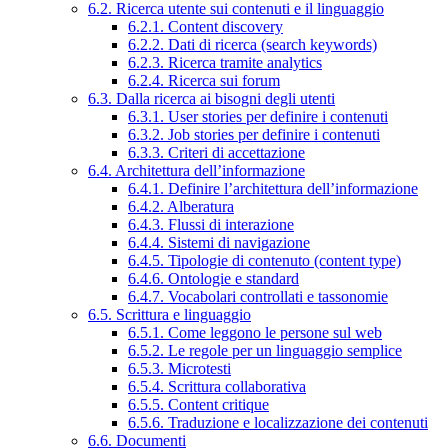
6.2. Ricerca utente sui contenuti e il linguaggio
6.2.1. Content discovery
6.2.2. Dati di ricerca (search keywords)
6.2.3. Ricerca tramite analytics
6.2.4. Ricerca sui forum
6.3. Dalla ricerca ai bisogni degli utenti
6.3.1. User stories per definire i contenuti
6.3.2. Job stories per definire i contenuti
6.3.3. Criteri di accettazione
6.4. Architettura dell’informazione
6.4.1. Definire l’architettura dell’informazione
6.4.2. Alberatura
6.4.3. Flussi di interazione
6.4.4. Sistemi di navigazione
6.4.5. Tipologie di contenuto (content type)
6.4.6. Ontologie e standard
6.4.7. Vocabolari controllati e tassonomie
6.5. Scrittura e linguaggio
6.5.1. Come leggono le persone sul web
6.5.2. Le regole per un linguaggio semplice
6.5.3. Microtesti
6.5.4. Scrittura collaborativa
6.5.5. Content critique
6.5.6. Traduzione e localizzazione dei contenuti
6.6. Documenti