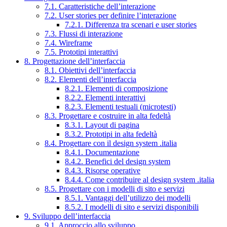
7.1. Caratteristiche dell’interazione
7.2. User stories per definire l’interazione
7.2.1. Differenza tra scenari e user stories
7.3. Flussi di interazione
7.4. Wireframe
7.5. Prototipi interattivi
8. Progettazione dell’interfaccia
8.1. Obiettivi dell’interfaccia
8.2. Elementi dell’interfaccia
8.2.1. Elementi di composizione
8.2.2. Elementi interattivi
8.2.3. Elementi testuali (microtesti)
8.3. Progettare e costruire in alta fedeltà
8.3.1. Layout di pagina
8.3.2. Prototipi in alta fedeltà
8.4. Progettare con il design system .italia
8.4.1. Documentazione
8.4.2. Benefici del design system
8.4.3. Risorse operative
8.4.4. Come contribuire al design system .italia
8.5. Progettare con i modelli di sito e servizi
8.5.1. Vantaggi dell’utilizzo dei modelli
8.5.2. I modelli di sito e servizi disponibili
9. Sviluppo dell’interfaccia
9.1. Approccio allo sviluppo