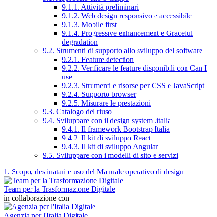
9.1.1. Attività preliminari
9.1.2. Web design responsivo e accessibile
9.1.3. Mobile first
9.1.4. Progressive enhancement e Graceful
degradation
9.2. Strumenti di supporto allo sviluppo del software
9.2.1. Feature detection
9.2.2. Verificare le feature disponibili con Can I
use
9.2.3. Strumenti e risorse per CSS e JavaScript
9.2.4. Supporto browser
9.2.5. Misurare le prestazioni
9.3. Catalogo del riuso
9.4. Sviluppare con il design system .italia
9.4.1. Il framework Bootstrap Italia
9.4.2. Il kit di sviluppo React
9.4.3. Il kit di sviluppo Angular
9.5. Sviluppare con i modelli di sito e servizi
1. Scopo, destinatari e uso del Manuale operativo di design
Team per la Trasformazione Digitale
in collaborazione con
Agenzia per l'Italia Digitale