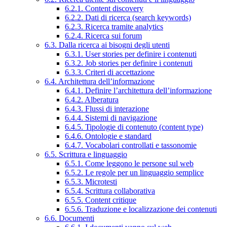
6.2.1. Content discovery
6.2.2. Dati di ricerca (search keywords)
6.2.3. Ricerca tramite analytics
6.2.4. Ricerca sui forum
6.3. Dalla ricerca ai bisogni degli utenti
6.3.1. User stories per definire i contenuti
6.3.2. Job stories per definire i contenuti
6.3.3. Criteri di accettazione
6.4. Architettura dell’informazione
6.4.1. Definire l’architettura dell’informazione
6.4.2. Alberatura
6.4.3. Flussi di interazione
6.4.4. Sistemi di navigazione
6.4.5. Tipologie di contenuto (content type)
6.4.6. Ontologie e standard
6.4.7. Vocabolari controllati e tassonomie
6.5. Scrittura e linguaggio
6.5.1. Come leggono le persone sul web
6.5.2. Le regole per un linguaggio semplice
6.5.3. Microtesti
6.5.4. Scrittura collaborativa
6.5.5. Content critique
6.5.6. Traduzione e localizzazione dei contenuti
6.6. Documenti