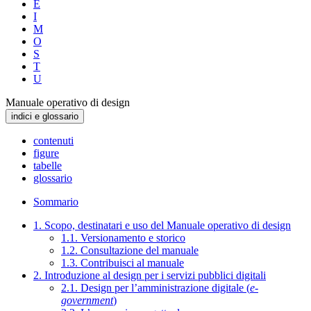
E
I
M
O
S
T
U
Manuale operativo di design
indici e glossario
contenuti
figure
tabelle
glossario
Sommario
1. Scopo, destinatari e uso del Manuale operativo di design
1.1. Versionamento e storico
1.2. Consultazione del manuale
1.3. Contribuisci al manuale
2. Introduzione al design per i servizi pubblici digitali
2.1. Design per l’amministrazione digitale (
e-
government
)