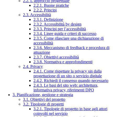
2.2. L’approccio progettuale
2.2.1. Buone pratiche
2.2.2. Principi
2.3. Accessibilità
2.3.1. Definizione
2.3.2. Accessibilità by design
2.3.3. Principi per l’accessibilità
2.3.4. Linee guida e criteri di successo
2.3.5. Come rilasciare una dichiarazione di
accessibilità
2.3.6. Meccanismo di feedback e procedura di
attuazione
2.3.7. Obiettivi accessibilità
2.3.8. Normativa e approfondimenti
2.4. Privacy
2.4.1. Come rispettare la privacy sin dalla
progettazione di un sito o servizio digitale
2.4.2. Richiedi il consenso quando necessario
2.4.3. Le basi del sito web: architettura,
informativa privacy, riferimenti DPO
3. Pianificazione, gestione e strategia
3.1. Obiettivi del progetto
3.2. Tipologie di progetti
3.2.1. Tipologie di progetto in base agli attori
coinvolti nel servizio