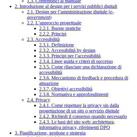
1.3. Contribuisci al manuale
2. Introduzione al design per i servizi pubblici digitali
2.1. Design per l’amministrazione digitale (
e-
government
)
2.2. L’approccio progettuale
2.2.1. Buone pratiche
2.2.2. Principi
2.3. Accessibilità
2.3.1. Definizione
2.3.2. Accessibilità by design
2.3.3. Principi per l’accessibilità
2.3.4. Linee guida e criteri di successo
2.3.5. Come rilasciare una dichiarazione di
accessibilità
2.3.6. Meccanismo di feedback e procedura di
attuazione
2.3.7. Obiettivi accessibilità
2.3.8. Normativa e approfondimenti
2.4. Privacy
2.4.1. Come rispettare la privacy sin dalla
progettazione di un sito o servizio digitale
2.4.2. Richiedi il consenso quando necessario
2.4.3. Le basi del sito web: architettura,
informativa privacy, riferimenti DPO
3. Pianificazione, gestione e strategia