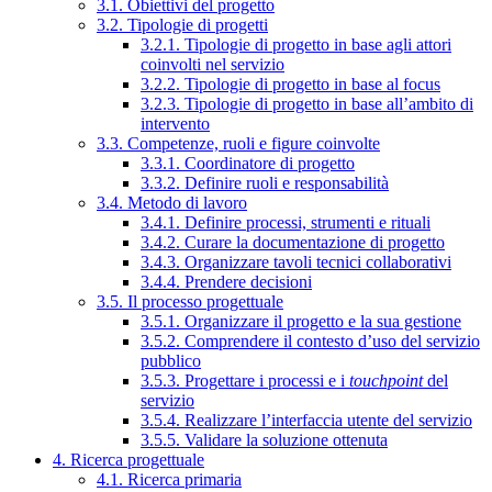
3.1. Obiettivi del progetto
3.2. Tipologie di progetti
3.2.1. Tipologie di progetto in base agli attori
coinvolti nel servizio
3.2.2. Tipologie di progetto in base al focus
3.2.3. Tipologie di progetto in base all’ambito di
intervento
3.3. Competenze, ruoli e figure coinvolte
3.3.1. Coordinatore di progetto
3.3.2. Definire ruoli e responsabilità
3.4. Metodo di lavoro
3.4.1. Definire processi, strumenti e rituali
3.4.2. Curare la documentazione di progetto
3.4.3. Organizzare tavoli tecnici collaborativi
3.4.4. Prendere decisioni
3.5. Il processo progettuale
3.5.1. Organizzare il progetto e la sua gestione
3.5.2. Comprendere il contesto d’uso del servizio
pubblico
3.5.3. Progettare i processi e i
touchpoint
del
servizio
3.5.4. Realizzare l’interfaccia utente del servizio
3.5.5. Validare la soluzione ottenuta
4. Ricerca progettuale
4.1. Ricerca primaria