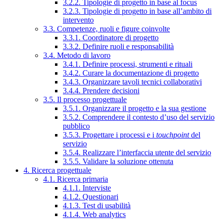
3.2.2. Tipologie di progetto in base al focus
3.2.3. Tipologie di progetto in base all’ambito di
intervento
3.3. Competenze, ruoli e figure coinvolte
3.3.1. Coordinatore di progetto
3.3.2. Definire ruoli e responsabilità
3.4. Metodo di lavoro
3.4.1. Definire processi, strumenti e rituali
3.4.2. Curare la documentazione di progetto
3.4.3. Organizzare tavoli tecnici collaborativi
3.4.4. Prendere decisioni
3.5. Il processo progettuale
3.5.1. Organizzare il progetto e la sua gestione
3.5.2. Comprendere il contesto d’uso del servizio
pubblico
3.5.3. Progettare i processi e i
touchpoint
del
servizio
3.5.4. Realizzare l’interfaccia utente del servizio
3.5.5. Validare la soluzione ottenuta
4. Ricerca progettuale
4.1. Ricerca primaria
4.1.1. Interviste
4.1.2. Questionari
4.1.3. Test di usabilità
4.1.4. Web analytics