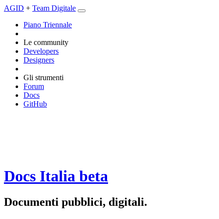
AGID
+
Team Digitale
Piano Triennale
Le community
Developers
Designers
Gli strumenti
Forum
Docs
GitHub
Docs Italia
beta
Documenti pubblici, digitali.