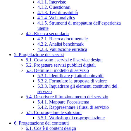
4.1.1. Interviste
4.1.2. Questionari
4.1.3. Test di usabilità
4.1.4. Web analytics
4.1.5. Strumenti di mappatura dell’esperienza
utente
4.2. Ricerca secondaria
4.2.1. Ricerca documentale
4.2.2. Analisi benchmark
4.2.3. Valutazione euristica
5. Progettazione dei servizi
5.1. Cosa sono i servizi e il service design
5.2. Progettare servizi pubblici digitali
5.3. Definire il modello di servizio
5.3.1. Identificare gli attori coinvolti
5.3.2. Formulare la proposta di valore
5.3.3. Inquadrare gli elementi costitutivi del
servizio
5.4. Descrivere il funzionamento del servizio
5.4.1. Mappare l’ecosistema
5.4.2. Rappresentare i flussi di servizio
5.5. Co-progettare le soluzioni
5.5.1. Workshop di co-progettazione
6. Progettazione dei contenuti
6.1. Cos’è il content design