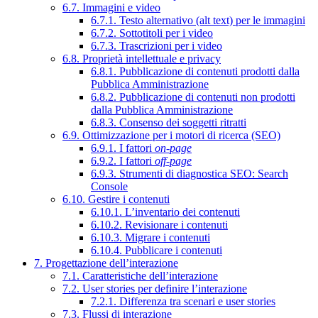
6.7. Immagini e video
6.7.1. Testo alternativo (alt text) per le immagini
6.7.2. Sottotitoli per i video
6.7.3. Trascrizioni per i video
6.8. Proprietà intellettuale e privacy
6.8.1. Pubblicazione di contenuti prodotti dalla
Pubblica Amministrazione
6.8.2. Pubblicazione di contenuti non prodotti
dalla Pubblica Amministrazione
6.8.3. Consenso dei soggetti ritratti
6.9. Ottimizzazione per i motori di ricerca (SEO)
6.9.1. I fattori
on-page
6.9.2. I fattori
off-page
6.9.3. Strumenti di diagnostica SEO: Search
Console
6.10. Gestire i contenuti
6.10.1. L’inventario dei contenuti
6.10.2. Revisionare i contenuti
6.10.3. Migrare i contenuti
6.10.4. Pubblicare i contenuti
7. Progettazione dell’interazione
7.1. Caratteristiche dell’interazione
7.2. User stories per definire l’interazione
7.2.1. Differenza tra scenari e user stories
7.3. Flussi di interazione