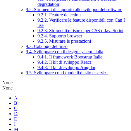
degradation
9.2. Strumenti di supporto allo sviluppo del software
9.2.1. Feature detection
9.2.2. Verificare le feature disponibili con Can I
use
9.2.3. Strumenti e risorse per CSS e JavaScript
9.2.4. Supporto browser
9.2.5. Misurare le prestazioni
9.3. Catalogo del riuso
9.4. Sviluppare con il design system .italia
9.4.1. Il framework Bootstrap Italia
9.4.2. Il kit di sviluppo React
9.4.3. Il kit di sviluppo Angular
9.5. Sviluppare con i modelli di sito e servizi
None
None
A
B
C
D
E
I
M