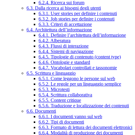
6.2.4. Ricerca sui forum
6.3. Dalla ricerca ai bisogni degli utenti
6.3.1. User stories per definire i contenuti
6.3.2. Job stories per definire i contenuti
6.3.3. Criteri di accettazione
6.4. Architettura dell’informazione
6.4.1. Definire l’architettura dell’informazione
6.4.2. Alberatura
6.4.3. Flussi di interazione
6.4.4. Sistemi di navigazione
6.4.5. Tipologie di contenuto (content type)
6.4.6. Ontologie e standard
6.4.7. Vocabolari controllati e tassonomie
6.5. Scrittura e linguaggio
6.5.1. Come leggono le persone sul web
6.5.2. Le regole per un linguaggio semplice
6.5.3. Microtesti
6.5.4. Scrittura collaborativa
6.5.5. Content critique
6.5.6. Traduzione e localizzazione dei contenuti
6.6. Documenti
6.6.1. I documenti vanno sul web
6.6.2. Tipi di documenti
6.6.3. Formato di lettura dei documenti elettronici
6.6.4. Modalità di produzione dei documenti