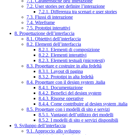
7.1. Caratteristiche dell’interazione
7.2. User stories per definire l’interazione
7.2.1. Differenza tra scenari e user stories
7.3. Flussi di interazione
7.4. Wireframe
7.5. Prototipi interattivi
8. Progettazione dell’interfaccia
8.1. Obiettivi dell’interfaccia
8.2. Elementi dell’interfaccia
8.2.1. Elementi di composizione
8.2.2. Elementi interattivi
8.2.3. Elementi testuali (microtesti)
8.3. Progettare e costruire in alta fedeltà
8.3.1. Layout di pagina
8.3.2. Prototipi in alta fedeltà
8.4. Progettare con il design system .italia
8.4.1. Documentazione
8.4.2. Benefici del design system
8.4.3. Risorse operative
8.4.4. Come contribuire al design system .italia
8.5. Progettare con i modelli di sito e servizi
8.5.1. Vantaggi dell’utilizzo dei modelli
8.5.2. I modelli di sito e servizi disponibili
9. Sviluppo dell’interfaccia
9.1. Approccio allo sviluppo