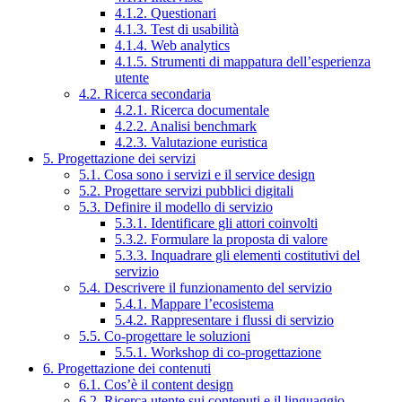
4.1.2. Questionari
4.1.3. Test di usabilità
4.1.4. Web analytics
4.1.5. Strumenti di mappatura dell’esperienza
utente
4.2. Ricerca secondaria
4.2.1. Ricerca documentale
4.2.2. Analisi benchmark
4.2.3. Valutazione euristica
5. Progettazione dei servizi
5.1. Cosa sono i servizi e il service design
5.2. Progettare servizi pubblici digitali
5.3. Definire il modello di servizio
5.3.1. Identificare gli attori coinvolti
5.3.2. Formulare la proposta di valore
5.3.3. Inquadrare gli elementi costitutivi del
servizio
5.4. Descrivere il funzionamento del servizio
5.4.1. Mappare l’ecosistema
5.4.2. Rappresentare i flussi di servizio
5.5. Co-progettare le soluzioni
5.5.1. Workshop di co-progettazione
6. Progettazione dei contenuti
6.1. Cos’è il content design
6.2. Ricerca utente sui contenuti e il linguaggio