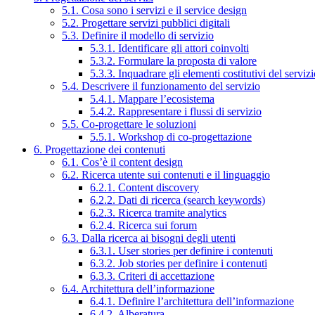
5.1. Cosa sono i servizi e il service design
5.2. Progettare servizi pubblici digitali
5.3. Definire il modello di servizio
5.3.1. Identificare gli attori coinvolti
5.3.2. Formulare la proposta di valore
5.3.3. Inquadrare gli elementi costitutivi del serviz
5.4. Descrivere il funzionamento del servizio
5.4.1. Mappare l’ecosistema
5.4.2. Rappresentare i flussi di servizio
5.5. Co-progettare le soluzioni
5.5.1. Workshop di co-progettazione
6. Progettazione dei contenuti
6.1. Cos’è il content design
6.2. Ricerca utente sui contenuti e il linguaggio
6.2.1. Content discovery
6.2.2. Dati di ricerca (search keywords)
6.2.3. Ricerca tramite analytics
6.2.4. Ricerca sui forum
6.3. Dalla ricerca ai bisogni degli utenti
6.3.1. User stories per definire i contenuti
6.3.2. Job stories per definire i contenuti
6.3.3. Criteri di accettazione
6.4. Architettura dell’informazione
6.4.1. Definire l’architettura dell’informazione
6.4.2. Alberatura