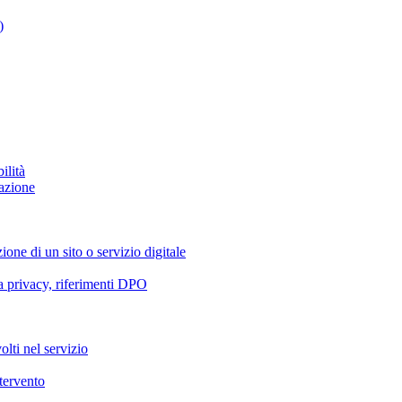
)
ilità
azione
ione di un sito o servizio digitale
va privacy, riferimenti DPO
olti nel servizio
ntervento