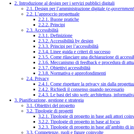
2. Introduzione al design per i servizi pubblici digitali
2.1. Design per l’amministrazione digitale (
e-government
2.2. L’approccio progettuale
2.2.1. Buone pratiche
2.2.2. Principi
2.3. Accessibilità
2.3.1. Definizione
2.3.2. Accessibilità by design
2.3.3. Principi per l’accessibilità
2.3.4. Linee guida e criteri di successo
2.3.5. Come rilasciare una dichiarazione di accessib
2.3.6. Meccanismo di feedback e procedura di attu
2.3.7. Obiettivi accessibilità
2.3.8. Normativa e approfondimenti
2.4. Privacy
2.4.1. Come rispettare la privacy sin dalla progettaz
2.4.2. Richiedi il consenso quando necessario
2.4.3. Le basi del sito web: architettura, informati
3. Pianificazione, gestione e strategia
3.1. Obiettivi del progetto
3.2. Tipologie di progetti
3.2.1. Tipologie di progetto in base agli attori coinv
3.2.2. Tipologie di progetto in base al focus
3.2.3. Tipologie di progetto in base all’ambito di i
3.3. Competenze, ruoli e figure coinvolte