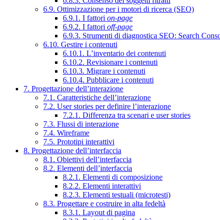
6.8.3. Consenso dei soggetti ritratti
6.9. Ottimizzazione per i motori di ricerca (SEO)
6.9.1. I fattori
on-page
6.9.2. I fattori
off-page
6.9.3. Strumenti di diagnostica SEO: Search Cons
6.10. Gestire i contenuti
6.10.1. L’inventario dei contenuti
6.10.2. Revisionare i contenuti
6.10.3. Migrare i contenuti
6.10.4. Pubblicare i contenuti
7. Progettazione dell’interazione
7.1. Caratteristiche dell’interazione
7.2. User stories per definire l’interazione
7.2.1. Differenza tra scenari e user stories
7.3. Flussi di interazione
7.4. Wireframe
7.5. Prototipi interattivi
8. Progettazione dell’interfaccia
8.1. Obiettivi dell’interfaccia
8.2. Elementi dell’interfaccia
8.2.1. Elementi di composizione
8.2.2. Elementi interattivi
8.2.3. Elementi testuali (microtesti)
8.3. Progettare e costruire in alta fedeltà
8.3.1. Layout di pagina