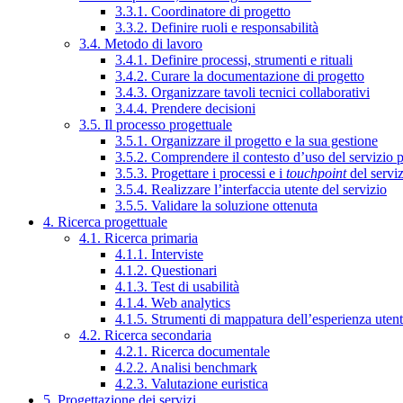
3.3.1. Coordinatore di progetto
3.3.2. Definire ruoli e responsabilità
3.4. Metodo di lavoro
3.4.1. Definire processi, strumenti e rituali
3.4.2. Curare la documentazione di progetto
3.4.3. Organizzare tavoli tecnici collaborativi
3.4.4. Prendere decisioni
3.5. Il processo progettuale
3.5.1. Organizzare il progetto e la sua gestione
3.5.2. Comprendere il contesto d’uso del servizio 
3.5.3. Progettare i processi e i
touchpoint
del servi
3.5.4. Realizzare l’interfaccia utente del servizio
3.5.5. Validare la soluzione ottenuta
4. Ricerca progettuale
4.1. Ricerca primaria
4.1.1. Interviste
4.1.2. Questionari
4.1.3. Test di usabilità
4.1.4. Web analytics
4.1.5. Strumenti di mappatura dell’esperienza uten
4.2. Ricerca secondaria
4.2.1. Ricerca documentale
4.2.2. Analisi benchmark
4.2.3. Valutazione euristica
5. Progettazione dei servizi