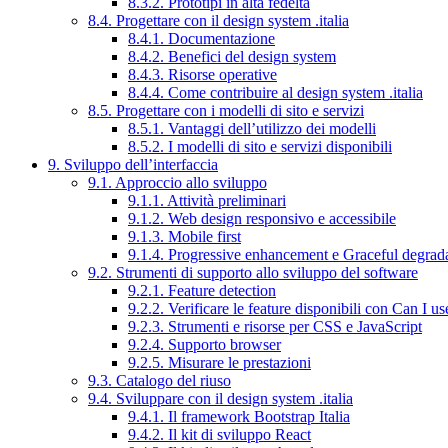
8.3.2. Prototipi in alta fedeltà
8.4. Progettare con il design system .italia
8.4.1. Documentazione
8.4.2. Benefici del design system
8.4.3. Risorse operative
8.4.4. Come contribuire al design system .italia
8.5. Progettare con i modelli di sito e servizi
8.5.1. Vantaggi dell’utilizzo dei modelli
8.5.2. I modelli di sito e servizi disponibili
9. Sviluppo dell’interfaccia
9.1. Approccio allo sviluppo
9.1.1. Attività preliminari
9.1.2. Web design responsivo e accessibile
9.1.3. Mobile first
9.1.4. Progressive enhancement e Graceful degrad
9.2. Strumenti di supporto allo sviluppo del software
9.2.1. Feature detection
9.2.2. Verificare le feature disponibili con Can I us
9.2.3. Strumenti e risorse per CSS e JavaScript
9.2.4. Supporto browser
9.2.5. Misurare le prestazioni
9.3. Catalogo del riuso
9.4. Sviluppare con il design system .italia
9.4.1. Il framework Bootstrap Italia
9.4.2. Il kit di sviluppo React