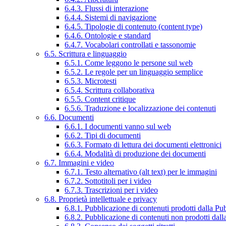
6.4.3. Flussi di interazione
6.4.4. Sistemi di navigazione
6.4.5. Tipologie di contenuto (content type)
6.4.6. Ontologie e standard
6.4.7. Vocabolari controllati e tassonomie
6.5. Scrittura e linguaggio
6.5.1. Come leggono le persone sul web
6.5.2. Le regole per un linguaggio semplice
6.5.3. Microtesti
6.5.4. Scrittura collaborativa
6.5.5. Content critique
6.5.6. Traduzione e localizzazione dei contenuti
6.6. Documenti
6.6.1. I documenti vanno sul web
6.6.2. Tipi di documenti
6.6.3. Formato di lettura dei documenti elettronici
6.6.4. Modalità di produzione dei documenti
6.7. Immagini e video
6.7.1. Testo alternativo (alt text) per le immagini
6.7.2. Sottotitoli per i video
6.7.3. Trascrizioni per i video
6.8. Proprietà intellettuale e privacy
6.8.1. Pubblicazione di contenuti prodotti dalla P
6.8.2. Pubblicazione di contenuti non prodotti dal