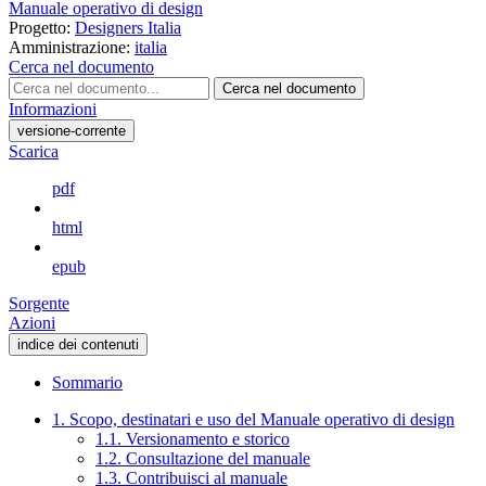
Manuale operativo di design
Progetto:
Designers Italia
Amministrazione:
italia
Cerca nel documento
Cerca nel documento
Informazioni
versione-corrente
Scarica
pdf
html
epub
Sorgente
Azioni
indice dei contenuti
Sommario
1. Scopo, destinatari e uso del Manuale operativo di design
1.1. Versionamento e storico
1.2. Consultazione del manuale
1.3. Contribuisci al manuale