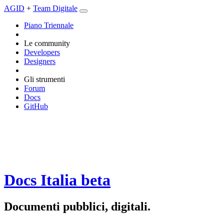
AGID
+
Team Digitale
Piano Triennale
Le community
Developers
Designers
Gli strumenti
Forum
Docs
GitHub
Docs Italia
beta
Documenti pubblici, digitali.