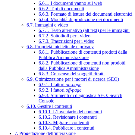
6.6.1. I documenti vanno sul web
6.6.2. Tipi di documenti
6.6.3. Formato di lettura dei documenti elettronici
6.6.4. Modalità di produzione dei documenti
6.7. Immagini e video
6.7.1. Testo alternativo (alt text) per le immagini
6.7.2. Sottotitoli per i video
6.7.3. Trascrizioni per i video
6.8. Proprietà intellettuale e privacy
6.8.1. Pubblicazione di contenuti prodotti dalla
Pubblica Amministrazione
6.8.2. Pubblicazione di contenuti non prodotti
dalla Pubblica Amministrazione
6.8.3. Consenso dei soggetti ritratti
6.9. Ottimizzazione per i motori di ricerca (SEO)
6.9.1. I fattori
on-page
6.9.2. I fattori
off-page
6.9.3. Strumenti di diagnostica SEO: Search
Console
6.10. Gestire i contenuti
6.10.1. L’inventario dei contenuti
6.10.2. Revisionare i contenuti
6.10.3. Migrare i contenuti
6.10.4. Pubblicare i contenuti
7. Progettazione dell’interazione