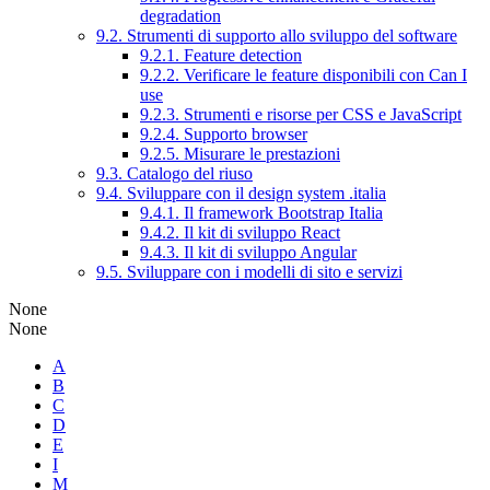
degradation
9.2. Strumenti di supporto allo sviluppo del software
9.2.1. Feature detection
9.2.2. Verificare le feature disponibili con Can I
use
9.2.3. Strumenti e risorse per CSS e JavaScript
9.2.4. Supporto browser
9.2.5. Misurare le prestazioni
9.3. Catalogo del riuso
9.4. Sviluppare con il design system .italia
9.4.1. Il framework Bootstrap Italia
9.4.2. Il kit di sviluppo React
9.4.3. Il kit di sviluppo Angular
9.5. Sviluppare con i modelli di sito e servizi
None
None
A
B
C
D
E
I
M