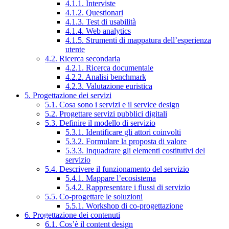
4.1.1. Interviste
4.1.2. Questionari
4.1.3. Test di usabilità
4.1.4. Web analytics
4.1.5. Strumenti di mappatura dell’esperienza
utente
4.2. Ricerca secondaria
4.2.1. Ricerca documentale
4.2.2. Analisi benchmark
4.2.3. Valutazione euristica
5. Progettazione dei servizi
5.1. Cosa sono i servizi e il service design
5.2. Progettare servizi pubblici digitali
5.3. Definire il modello di servizio
5.3.1. Identificare gli attori coinvolti
5.3.2. Formulare la proposta di valore
5.3.3. Inquadrare gli elementi costitutivi del
servizio
5.4. Descrivere il funzionamento del servizio
5.4.1. Mappare l’ecosistema
5.4.2. Rappresentare i flussi di servizio
5.5. Co-progettare le soluzioni
5.5.1. Workshop di co-progettazione
6. Progettazione dei contenuti
6.1. Cos’è il content design