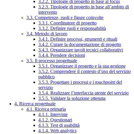
3.2.2. Tipologie di progetto in base al focus
3.2.3. Tipologie di progetto in base all’ambito di
intervento
3.3. Competenze, ruoli e figure coinvolte
3.3.1. Coordinatore di progetto
3.3.2. Definire ruoli e responsabilità
3.4. Metodo di lavoro
3.4.1. Definire processi, strumenti e rituali
3.4.2. Curare la documentazione di progetto
3.4.3. Organizzare tavoli tecnici collaborativi
3.4.4. Prendere decisioni
3.5. Il processo progettuale
3.5.1. Organizzare il progetto e la sua gestione
3.5.2. Comprendere il contesto d’uso del servizio
pubblico
3.5.3. Progettare i processi e i
touchpoint
del
servizio
3.5.4. Realizzare l’interfaccia utente del servizio
3.5.5. Validare la soluzione ottenuta
4. Ricerca progettuale
4.1. Ricerca primaria
4.1.1. Interviste
4.1.2. Questionari
4.1.3. Test di usabilità
4.1.4. Web analytics