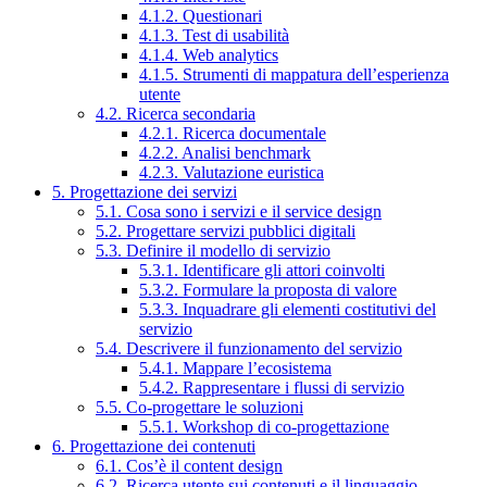
4.1.2. Questionari
4.1.3. Test di usabilità
4.1.4. Web analytics
4.1.5. Strumenti di mappatura dell’esperienza
utente
4.2. Ricerca secondaria
4.2.1. Ricerca documentale
4.2.2. Analisi benchmark
4.2.3. Valutazione euristica
5. Progettazione dei servizi
5.1. Cosa sono i servizi e il service design
5.2. Progettare servizi pubblici digitali
5.3. Definire il modello di servizio
5.3.1. Identificare gli attori coinvolti
5.3.2. Formulare la proposta di valore
5.3.3. Inquadrare gli elementi costitutivi del
servizio
5.4. Descrivere il funzionamento del servizio
5.4.1. Mappare l’ecosistema
5.4.2. Rappresentare i flussi di servizio
5.5. Co-progettare le soluzioni
5.5.1. Workshop di co-progettazione
6. Progettazione dei contenuti
6.1. Cos’è il content design
6.2. Ricerca utente sui contenuti e il linguaggio