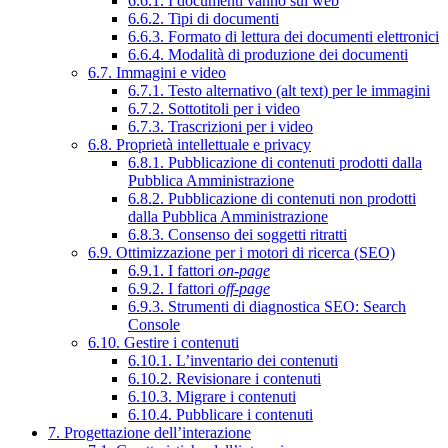
6.6.1. I documenti vanno sul web
6.6.2. Tipi di documenti
6.6.3. Formato di lettura dei documenti elettronici
6.6.4. Modalità di produzione dei documenti
6.7. Immagini e video
6.7.1. Testo alternativo (alt text) per le immagini
6.7.2. Sottotitoli per i video
6.7.3. Trascrizioni per i video
6.8. Proprietà intellettuale e privacy
6.8.1. Pubblicazione di contenuti prodotti dalla
Pubblica Amministrazione
6.8.2. Pubblicazione di contenuti non prodotti
dalla Pubblica Amministrazione
6.8.3. Consenso dei soggetti ritratti
6.9. Ottimizzazione per i motori di ricerca (SEO)
6.9.1. I fattori
on-page
6.9.2. I fattori
off-page
6.9.3. Strumenti di diagnostica SEO: Search
Console
6.10. Gestire i contenuti
6.10.1. L’inventario dei contenuti
6.10.2. Revisionare i contenuti
6.10.3. Migrare i contenuti
6.10.4. Pubblicare i contenuti
7. Progettazione dell’interazione