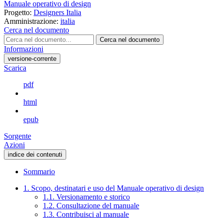
Manuale operativo di design
Progetto:
Designers Italia
Amministrazione:
italia
Cerca nel documento
Cerca nel documento
Informazioni
versione-corrente
Scarica
pdf
html
epub
Sorgente
Azioni
indice dei contenuti
Sommario
1. Scopo, destinatari e uso del Manuale operativo di design
1.1. Versionamento e storico
1.2. Consultazione del manuale
1.3. Contribuisci al manuale