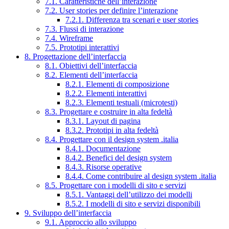
7.1. Caratteristiche dell’interazione
7.2. User stories per definire l’interazione
7.2.1. Differenza tra scenari e user stories
7.3. Flussi di interazione
7.4. Wireframe
7.5. Prototipi interattivi
8. Progettazione dell’interfaccia
8.1. Obiettivi dell’interfaccia
8.2. Elementi dell’interfaccia
8.2.1. Elementi di composizione
8.2.2. Elementi interattivi
8.2.3. Elementi testuali (microtesti)
8.3. Progettare e costruire in alta fedeltà
8.3.1. Layout di pagina
8.3.2. Prototipi in alta fedeltà
8.4. Progettare con il design system .italia
8.4.1. Documentazione
8.4.2. Benefici del design system
8.4.3. Risorse operative
8.4.4. Come contribuire al design system .italia
8.5. Progettare con i modelli di sito e servizi
8.5.1. Vantaggi dell’utilizzo dei modelli
8.5.2. I modelli di sito e servizi disponibili
9. Sviluppo dell’interfaccia
9.1. Approccio allo sviluppo