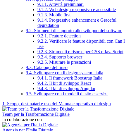
9.1.1. Attività preliminari
9.1.2. Web design responsivo e accessibile
9.1.3. Mobile first
9.1.4. Progressive enhancement e Graceful
degradation
9.2. Strumenti di supporto allo sviluppo del software
9.2.1. Feature detection
9.2.2. Verificare le feature disponibili con Can I
use
9.2.3. Strumenti e risorse per CSS e JavaScript
9.2.4. Supporto browser
9.2.5. Misurare le prestazioni
9.3. Catalogo del riuso
9.4. Sviluppare con il design system .italia
9.4.1. Il framework Bootstrap Italia
9.4.2. Il kit di sviluppo React
9.4.3. Il kit di sviluppo Angular
9.5. Sviluppare con i modelli di sito e servizi
1. Scopo, destinatari e uso del Manuale operativo di design
Team per la Trasformazione Digitale
in collaborazione con
Agenzia per l'Italia Digitale