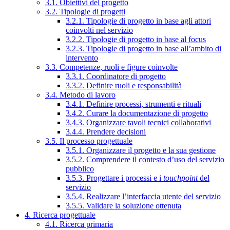
3.1. Obiettivi del progetto
3.2. Tipologie di progetti
3.2.1. Tipologie di progetto in base agli attori
coinvolti nel servizio
3.2.2. Tipologie di progetto in base al focus
3.2.3. Tipologie di progetto in base all’ambito di
intervento
3.3. Competenze, ruoli e figure coinvolte
3.3.1. Coordinatore di progetto
3.3.2. Definire ruoli e responsabilità
3.4. Metodo di lavoro
3.4.1. Definire processi, strumenti e rituali
3.4.2. Curare la documentazione di progetto
3.4.3. Organizzare tavoli tecnici collaborativi
3.4.4. Prendere decisioni
3.5. Il processo progettuale
3.5.1. Organizzare il progetto e la sua gestione
3.5.2. Comprendere il contesto d’uso del servizio
pubblico
3.5.3. Progettare i processi e i
touchpoint
del
servizio
3.5.4. Realizzare l’interfaccia utente del servizio
3.5.5. Validare la soluzione ottenuta
4. Ricerca progettuale
4.1. Ricerca primaria