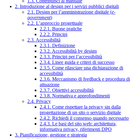
1.3. Contribuisci al manuale
2. Introduzione al design per i servizi pubblici digitali
2.1. Design per l’amministrazione digitale (
e-
government
)
2.2. L’approccio progettuale
2.2.1. Buone pratiche
2.2.2. Principi
2.3. Accessibilità
2.3.1. Definizione
2.3.2. Accessibilità by design
2.3.3. Principi per l’accessibilità
2.3.4. Linee guida e criteri di successo
2.3.5. Come rilasciare una dichiarazione di
accessibilità
2.3.6. Meccanismo di feedback e procedura di
attuazione
2.3.7. Obiettivi accessibilità
2.3.8. Normativa e approfondimenti
2.4. Privacy
2.4.1. Come rispettare la privacy sin dalla
progettazione di un sito o servizio digitale
2.4.2. Richiedi il consenso quando necessario
2.4.3. Le basi del sito web: architettura,
informativa privacy, riferimenti DPO
3. Pianificazione, gestione e strategia