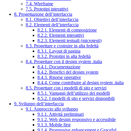
7.4. Wireframe
7.5. Prototipi interattivi
8. Progettazione dell’interfaccia
8.1. Obiettivi dell’interfaccia
8.2. Elementi dell’interfaccia
8.2.1. Elementi di composizione
8.2.2. Elementi interattivi
8.2.3. Elementi testuali (microtesti)
8.3. Progettare e costruire in alta fedeltà
8.3.1. Layout di pagina
8.3.2. Prototipi in alta fedeltà
8.4. Progettare con il design system .italia
8.4.1. Documentazione
8.4.2. Benefici del design system
8.4.3. Risorse operative
8.4.4. Come contribuire al design system .italia
8.5. Progettare con i modelli di sito e servizi
8.5.1. Vantaggi dell’utilizzo dei modelli
8.5.2. I modelli di sito e servizi disponibili
9. Sviluppo dell’interfaccia
9.1. Approccio allo sviluppo
9.1.1. Attività preliminari
9.1.2. Web design responsivo e accessibile
9.1.3. Mobile first
9.1.4. Progressive enhancement e Graceful