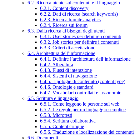
6.2. Ricerca utente sui contenuti e il linguaggio
6.2.1. Content discovery
6.2.2. Dati di ricerca (search keywords)
6.2.3. Ricerca tramite analytics
6.2.4. Ricerca sui forum
6.3. Dalla ricerca ai bisogni degli utenti
6.3.1. User stories per definire i contenuti
6.3.2. Job stories per definire i contenuti
6.3.3. Criteri di accettazione
6.4. Architettura dell’informazione
6.4.1. Definire l’architettura dell’informazione
6.4.2. Alberatura
6.4.3. Flussi di interazione
6.4.4. Sistemi di navigazione
6.4.5. Tipologie di contenuto (content type)
6.4.6. Ontologie e standard
6.4.7. Vocabolari controllati e tassonomie
6.5. Scrittura e linguaggio
6.5.1. Come leggono le persone sul web
6.5.2. Le regole per un linguaggio semplice
6.5.3. Microtesti
6.5.4. Scrittura collaborativa
6.5.5. Content critique
6.5.6. Traduzione e localizzazione dei contenuti
6.6. Documenti