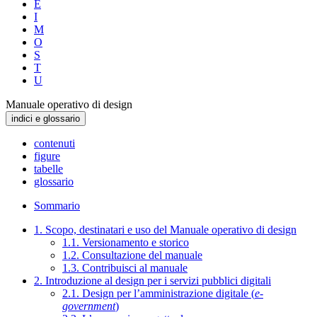
E
I
M
O
S
T
U
Manuale operativo di design
indici e glossario
contenuti
figure
tabelle
glossario
Sommario
1. Scopo, destinatari e uso del Manuale operativo di design
1.1. Versionamento e storico
1.2. Consultazione del manuale
1.3. Contribuisci al manuale
2. Introduzione al design per i servizi pubblici digitali
2.1. Design per l’amministrazione digitale (
e-
government
)