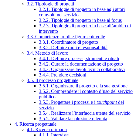
3.2. Tipologie di progetti
3.2.1. Tipologie di progetto in base agli attori
coinvolti nel servizio
3.2.2. Tipologie di progetto in base al focus
3.2.3. Tipologie di progetto in base all’ambito di
intervento
3.3. Competenze, ruoli e figure coinvolte
3.3.1. Coordinatore di progetto
3.3.2. Definire ruoli e responsabilità
3.4. Metodo di lavoro
3.4.1. Definire processi, strumenti e rituali
3.4.2. Curare la documentazione di progetto
3.4.3. Organizzare tavoli tecnici collaborativi
3.4.4. Prendere decisioni
3.5. Il processo progettuale
3.5.1. Organizzare il progetto e la sua gestione
3.5.2. Comprendere il contesto d’uso del servizio
pubblico
3.5.3. Progettare i processi e i
touchpoint
del
servizio
3.5.4. Realizzare l’interfaccia utente del servizio
3.5.5. Validare la soluzione ottenuta
4. Ricerca progettuale
4.1. Ricerca primaria
4.1.1. Interviste