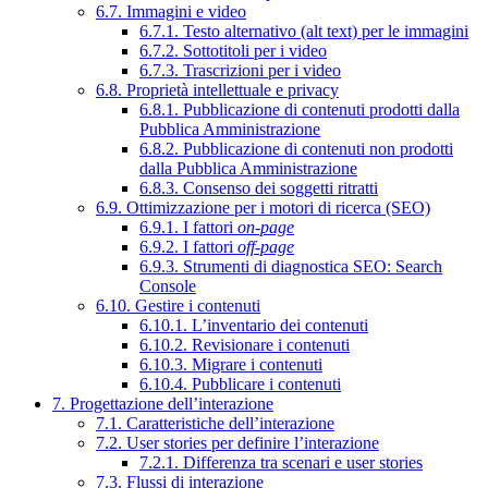
6.7. Immagini e video
6.7.1. Testo alternativo (alt text) per le immagini
6.7.2. Sottotitoli per i video
6.7.3. Trascrizioni per i video
6.8. Proprietà intellettuale e privacy
6.8.1. Pubblicazione di contenuti prodotti dalla
Pubblica Amministrazione
6.8.2. Pubblicazione di contenuti non prodotti
dalla Pubblica Amministrazione
6.8.3. Consenso dei soggetti ritratti
6.9. Ottimizzazione per i motori di ricerca (SEO)
6.9.1. I fattori
on-page
6.9.2. I fattori
off-page
6.9.3. Strumenti di diagnostica SEO: Search
Console
6.10. Gestire i contenuti
6.10.1. L’inventario dei contenuti
6.10.2. Revisionare i contenuti
6.10.3. Migrare i contenuti
6.10.4. Pubblicare i contenuti
7. Progettazione dell’interazione
7.1. Caratteristiche dell’interazione
7.2. User stories per definire l’interazione
7.2.1. Differenza tra scenari e user stories
7.3. Flussi di interazione