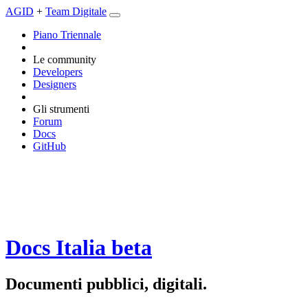
AGID
+
Team Digitale
Piano Triennale
Le community
Developers
Designers
Gli strumenti
Forum
Docs
GitHub
Docs Italia
beta
Documenti pubblici, digitali.