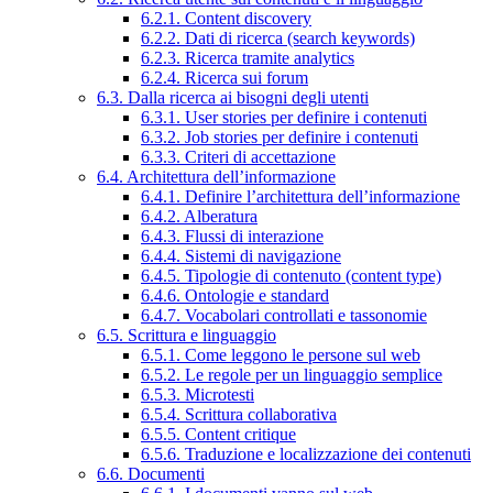
6.2.1. Content discovery
6.2.2. Dati di ricerca (search keywords)
6.2.3. Ricerca tramite analytics
6.2.4. Ricerca sui forum
6.3. Dalla ricerca ai bisogni degli utenti
6.3.1. User stories per definire i contenuti
6.3.2. Job stories per definire i contenuti
6.3.3. Criteri di accettazione
6.4. Architettura dell’informazione
6.4.1. Definire l’architettura dell’informazione
6.4.2. Alberatura
6.4.3. Flussi di interazione
6.4.4. Sistemi di navigazione
6.4.5. Tipologie di contenuto (content type)
6.4.6. Ontologie e standard
6.4.7. Vocabolari controllati e tassonomie
6.5. Scrittura e linguaggio
6.5.1. Come leggono le persone sul web
6.5.2. Le regole per un linguaggio semplice
6.5.3. Microtesti
6.5.4. Scrittura collaborativa
6.5.5. Content critique
6.5.6. Traduzione e localizzazione dei contenuti
6.6. Documenti