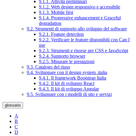
9.1.1. Attività preliminari
9.1.2. Web design responsivo e accessibile
9.1.3. Mobile first
9.1.4. Progressive enhancement e Graceful
degradation
9.2. Strumenti di supporto allo sviluppo del software
9.2.1. Feature detection
9.2.2. Verificare le feature disponibili con Can I
use
9.2.3. Strumenti e risorse per CSS e JavaScript
9.2.4. Supporto browser
9.2.5. Misurare le prestazioni
9.3. Catalogo del riuso
9.4. Sviluppare con il design system .italia
9.4.1. Il framework Bootstrap Italia
9.4.2. Il kit di sviluppo React
9.4.3. Il kit di sviluppo Angular
9.5. Sviluppare con i modelli di sito e servizi
glossario
A
B
C
D