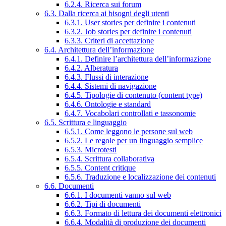
6.2.4. Ricerca sui forum
6.3. Dalla ricerca ai bisogni degli utenti
6.3.1. User stories per definire i contenuti
6.3.2. Job stories per definire i contenuti
6.3.3. Criteri di accettazione
6.4. Architettura dell’informazione
6.4.1. Definire l’architettura dell’informazione
6.4.2. Alberatura
6.4.3. Flussi di interazione
6.4.4. Sistemi di navigazione
6.4.5. Tipologie di contenuto (content type)
6.4.6. Ontologie e standard
6.4.7. Vocabolari controllati e tassonomie
6.5. Scrittura e linguaggio
6.5.1. Come leggono le persone sul web
6.5.2. Le regole per un linguaggio semplice
6.5.3. Microtesti
6.5.4. Scrittura collaborativa
6.5.5. Content critique
6.5.6. Traduzione e localizzazione dei contenuti
6.6. Documenti
6.6.1. I documenti vanno sul web
6.6.2. Tipi di documenti
6.6.3. Formato di lettura dei documenti elettronici
6.6.4. Modalità di produzione dei documenti