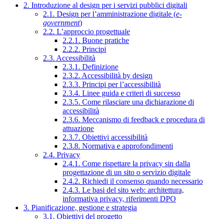
2. Introduzione al design per i servizi pubblici digitali
2.1. Design per l’amministrazione digitale (
e-
government
)
2.2. L’approccio progettuale
2.2.1. Buone pratiche
2.2.2. Principi
2.3. Accessibilità
2.3.1. Definizione
2.3.2. Accessibilità by design
2.3.3. Principi per l’accessibilità
2.3.4. Linee guida e criteri di successo
2.3.5. Come rilasciare una dichiarazione di
accessibilità
2.3.6. Meccanismo di feedback e procedura di
attuazione
2.3.7. Obiettivi accessibilità
2.3.8. Normativa e approfondimenti
2.4. Privacy
2.4.1. Come rispettare la privacy sin dalla
progettazione di un sito o servizio digitale
2.4.2. Richiedi il consenso quando necessario
2.4.3. Le basi del sito web: architettura,
informativa privacy, riferimenti DPO
3. Pianificazione, gestione e strategia
3.1. Obiettivi del progetto