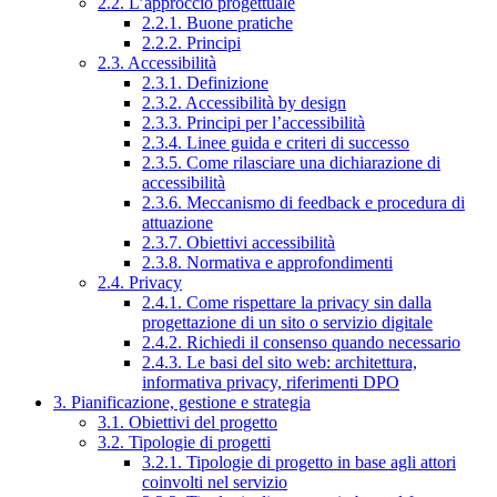
2.2. L’approccio progettuale
2.2.1. Buone pratiche
2.2.2. Principi
2.3. Accessibilità
2.3.1. Definizione
2.3.2. Accessibilità by design
2.3.3. Principi per l’accessibilità
2.3.4. Linee guida e criteri di successo
2.3.5. Come rilasciare una dichiarazione di
accessibilità
2.3.6. Meccanismo di feedback e procedura di
attuazione
2.3.7. Obiettivi accessibilità
2.3.8. Normativa e approfondimenti
2.4. Privacy
2.4.1. Come rispettare la privacy sin dalla
progettazione di un sito o servizio digitale
2.4.2. Richiedi il consenso quando necessario
2.4.3. Le basi del sito web: architettura,
informativa privacy, riferimenti DPO
3. Pianificazione, gestione e strategia
3.1. Obiettivi del progetto
3.2. Tipologie di progetti
3.2.1. Tipologie di progetto in base agli attori
coinvolti nel servizio