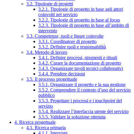
3.2. Tipologie di progetti
3.2.1. Tipologie di progetto in base agli attori
coinvolti nel servizio
3.2.2. Tipologie di progetto in base al focus
3.2.3. Tipologie di progetto in base all’ambito di
intervento
3.3. Competenze, ruoli e figure coinvolte
3.3.1. Coordinatore di progetto
3.3.2. Definire ruoli e responsabilità
3.4. Metodo di lavoro
3.4.1. Definire processi, strumenti e rituali
3.4.2. Curare la documentazione di progetto
3.4.3. Organizzare tavoli tecnici collaborativi
3.4.4. Prendere decisioni
3.5. Il processo progettuale
3.5.1. Organizzare il progetto e la sua gestione
3.5.2. Comprendere il contesto d’uso del servizio
pubblico
3.5.3. Progettare i processi e i
touchpoint
del
servizio
3.5.4. Realizzare l’interfaccia utente del servizio
3.5.5. Validare la soluzione ottenuta
4. Ricerca progettuale
4.1. Ricerca primaria
4.1.1. Interviste