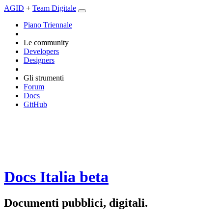
AGID
+
Team Digitale
Piano Triennale
Le community
Developers
Designers
Gli strumenti
Forum
Docs
GitHub
Docs Italia
beta
Documenti pubblici, digitali.