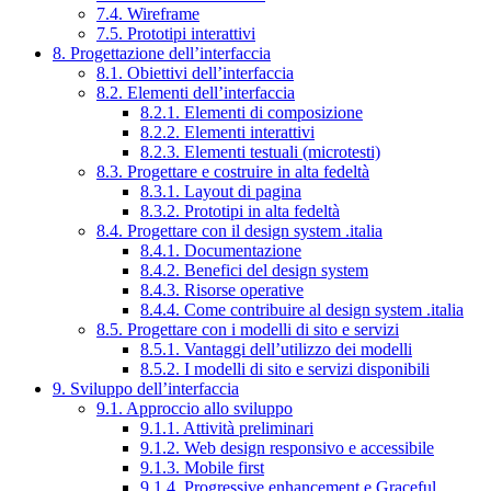
7.4. Wireframe
7.5. Prototipi interattivi
8. Progettazione dell’interfaccia
8.1. Obiettivi dell’interfaccia
8.2. Elementi dell’interfaccia
8.2.1. Elementi di composizione
8.2.2. Elementi interattivi
8.2.3. Elementi testuali (microtesti)
8.3. Progettare e costruire in alta fedeltà
8.3.1. Layout di pagina
8.3.2. Prototipi in alta fedeltà
8.4. Progettare con il design system .italia
8.4.1. Documentazione
8.4.2. Benefici del design system
8.4.3. Risorse operative
8.4.4. Come contribuire al design system .italia
8.5. Progettare con i modelli di sito e servizi
8.5.1. Vantaggi dell’utilizzo dei modelli
8.5.2. I modelli di sito e servizi disponibili
9. Sviluppo dell’interfaccia
9.1. Approccio allo sviluppo
9.1.1. Attività preliminari
9.1.2. Web design responsivo e accessibile
9.1.3. Mobile first
9.1.4. Progressive enhancement e Graceful