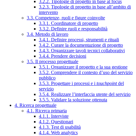
3.2.2. Tipologie di progetto in base al focus
3.2.3. Tipologie di progetto in base all’ambito di
intervento
3.3. Competenze, ruoli e figure coinvolte
3.3.1. Coordinatore di progetto
3.3.2. Definire ruoli e responsabilità
3.4. Metodo di lavoro
3.4.1. Definire processi, strumenti e rituali
3.4.2. Curare la documentazione di progetto
3.4.3. Organizzare tavoli tecnici collaborativi
3.4.4. Prendere decisioni
3.5. Il processo progettuale
3.5.1. Organizzare il progetto e la sua gestione
3.5.2. Comprendere il contesto d’uso del servizio
pubblico
3.5.3. Progettare i processi e i
touchpoint
del
servizio
3.5.4. Realizzare l’interfaccia utente del servizio
3.5.5. Validare la soluzione ottenuta
4. Ricerca progettuale
4.1. Ricerca primaria
4.1.1. Interviste
4.1.2. Questionari
4.1.3. Test di usabilità
4.1.4. Web analytics