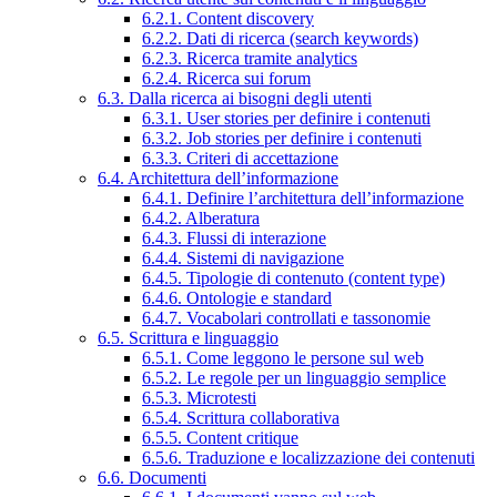
6.2.1. Content discovery
6.2.2. Dati di ricerca (search keywords)
6.2.3. Ricerca tramite analytics
6.2.4. Ricerca sui forum
6.3. Dalla ricerca ai bisogni degli utenti
6.3.1. User stories per definire i contenuti
6.3.2. Job stories per definire i contenuti
6.3.3. Criteri di accettazione
6.4. Architettura dell’informazione
6.4.1. Definire l’architettura dell’informazione
6.4.2. Alberatura
6.4.3. Flussi di interazione
6.4.4. Sistemi di navigazione
6.4.5. Tipologie di contenuto (content type)
6.4.6. Ontologie e standard
6.4.7. Vocabolari controllati e tassonomie
6.5. Scrittura e linguaggio
6.5.1. Come leggono le persone sul web
6.5.2. Le regole per un linguaggio semplice
6.5.3. Microtesti
6.5.4. Scrittura collaborativa
6.5.5. Content critique
6.5.6. Traduzione e localizzazione dei contenuti
6.6. Documenti