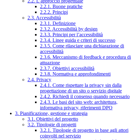
2.2. L’approccio progettuale
2.2.1. Buone pratiche
2.2.2. Principi
2.3. Accessibilità
2.3.1. Definizione
2.3.2. Accessibilità by design
2.3.3. Principi per l’accessibilità
2.3.4. Linee guida e criteri di successo
2.3.5. Come rilasciare una dichiarazione di
accessibilità
2.3.6. Meccanismo di feedback e procedura di
attuazione
2.3.7. Obiettivi accessibilità
2.3.8. Normativa e approfondimenti
2.4. Privacy
2.4.1. Come rispettare la privacy sin dalla
progettazione di un sito o servizio digitale
2.4.2. Richiedi il consenso quando necessario
2.4.3. Le basi del sito web: architettura,
informativa privacy, riferimenti DPO
3. Pianificazione, gestione e strategia
3.1. Obiettivi del progetto
3.2. Tipologie di progetti
3.2.1. Tipologie di progetto in base agli attori
coinvolti nel servizio