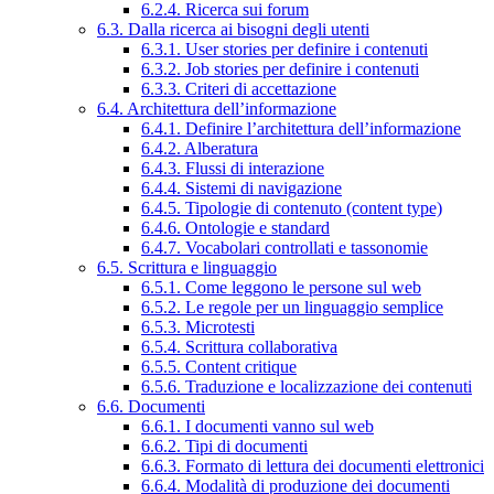
6.2.4. Ricerca sui forum
6.3. Dalla ricerca ai bisogni degli utenti
6.3.1. User stories per definire i contenuti
6.3.2. Job stories per definire i contenuti
6.3.3. Criteri di accettazione
6.4. Architettura dell’informazione
6.4.1. Definire l’architettura dell’informazione
6.4.2. Alberatura
6.4.3. Flussi di interazione
6.4.4. Sistemi di navigazione
6.4.5. Tipologie di contenuto (content type)
6.4.6. Ontologie e standard
6.4.7. Vocabolari controllati e tassonomie
6.5. Scrittura e linguaggio
6.5.1. Come leggono le persone sul web
6.5.2. Le regole per un linguaggio semplice
6.5.3. Microtesti
6.5.4. Scrittura collaborativa
6.5.5. Content critique
6.5.6. Traduzione e localizzazione dei contenuti
6.6. Documenti
6.6.1. I documenti vanno sul web
6.6.2. Tipi di documenti
6.6.3. Formato di lettura dei documenti elettronici
6.6.4. Modalità di produzione dei documenti