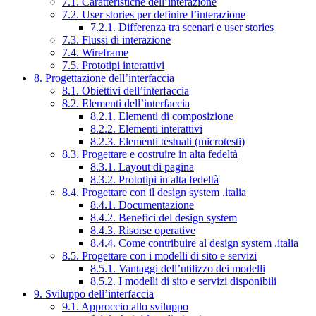
7.1. Caratteristiche dell’interazione
7.2. User stories per definire l’interazione
7.2.1. Differenza tra scenari e user stories
7.3. Flussi di interazione
7.4. Wireframe
7.5. Prototipi interattivi
8. Progettazione dell’interfaccia
8.1. Obiettivi dell’interfaccia
8.2. Elementi dell’interfaccia
8.2.1. Elementi di composizione
8.2.2. Elementi interattivi
8.2.3. Elementi testuali (microtesti)
8.3. Progettare e costruire in alta fedeltà
8.3.1. Layout di pagina
8.3.2. Prototipi in alta fedeltà
8.4. Progettare con il design system .italia
8.4.1. Documentazione
8.4.2. Benefici del design system
8.4.3. Risorse operative
8.4.4. Come contribuire al design system .italia
8.5. Progettare con i modelli di sito e servizi
8.5.1. Vantaggi dell’utilizzo dei modelli
8.5.2. I modelli di sito e servizi disponibili
9. Sviluppo dell’interfaccia
9.1. Approccio allo sviluppo