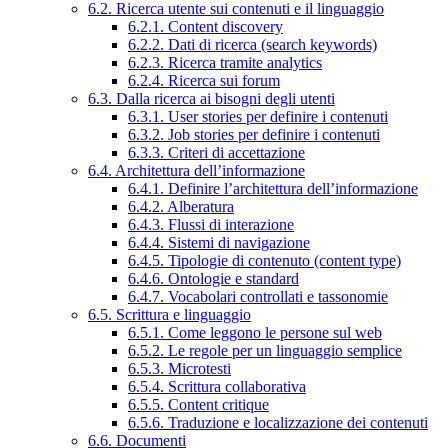
6.2. Ricerca utente sui contenuti e il linguaggio
6.2.1. Content discovery
6.2.2. Dati di ricerca (search keywords)
6.2.3. Ricerca tramite analytics
6.2.4. Ricerca sui forum
6.3. Dalla ricerca ai bisogni degli utenti
6.3.1. User stories per definire i contenuti
6.3.2. Job stories per definire i contenuti
6.3.3. Criteri di accettazione
6.4. Architettura dell’informazione
6.4.1. Definire l’architettura dell’informazione
6.4.2. Alberatura
6.4.3. Flussi di interazione
6.4.4. Sistemi di navigazione
6.4.5. Tipologie di contenuto (content type)
6.4.6. Ontologie e standard
6.4.7. Vocabolari controllati e tassonomie
6.5. Scrittura e linguaggio
6.5.1. Come leggono le persone sul web
6.5.2. Le regole per un linguaggio semplice
6.5.3. Microtesti
6.5.4. Scrittura collaborativa
6.5.5. Content critique
6.5.6. Traduzione e localizzazione dei contenuti
6.6. Documenti