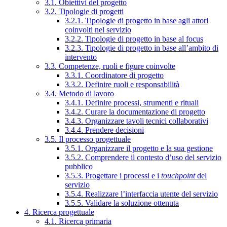
3.1. Obiettivi del progetto
3.2. Tipologie di progetti
3.2.1. Tipologie di progetto in base agli attori
coinvolti nel servizio
3.2.2. Tipologie di progetto in base al focus
3.2.3. Tipologie di progetto in base all’ambito di
intervento
3.3. Competenze, ruoli e figure coinvolte
3.3.1. Coordinatore di progetto
3.3.2. Definire ruoli e responsabilità
3.4. Metodo di lavoro
3.4.1. Definire processi, strumenti e rituali
3.4.2. Curare la documentazione di progetto
3.4.3. Organizzare tavoli tecnici collaborativi
3.4.4. Prendere decisioni
3.5. Il processo progettuale
3.5.1. Organizzare il progetto e la sua gestione
3.5.2. Comprendere il contesto d’uso del servizio
pubblico
3.5.3. Progettare i processi e i
touchpoint
del
servizio
3.5.4. Realizzare l’interfaccia utente del servizio
3.5.5. Validare la soluzione ottenuta
4. Ricerca progettuale
4.1. Ricerca primaria