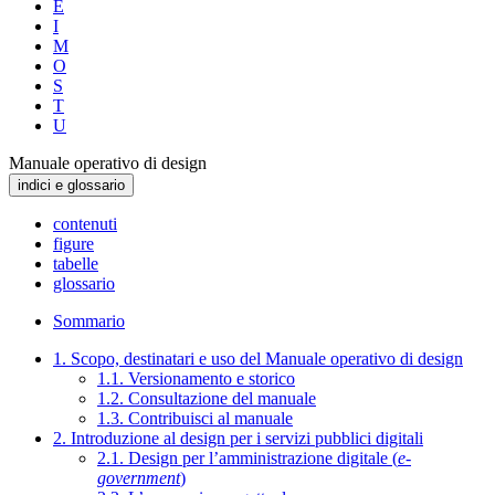
E
I
M
O
S
T
U
Manuale operativo di design
indici e glossario
contenuti
figure
tabelle
glossario
Sommario
1. Scopo, destinatari e uso del Manuale operativo di design
1.1. Versionamento e storico
1.2. Consultazione del manuale
1.3. Contribuisci al manuale
2. Introduzione al design per i servizi pubblici digitali
2.1. Design per l’amministrazione digitale (
e-
government
)