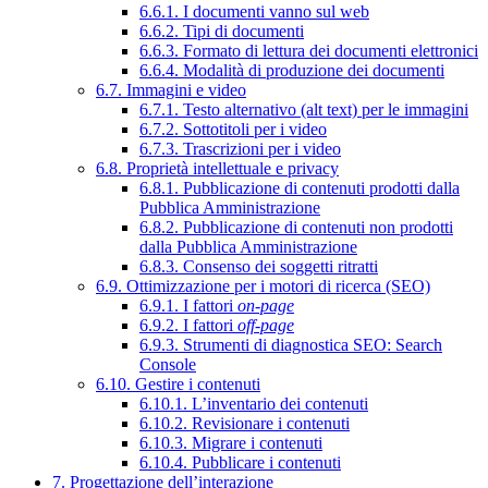
6.6.1. I documenti vanno sul web
6.6.2. Tipi di documenti
6.6.3. Formato di lettura dei documenti elettronici
6.6.4. Modalità di produzione dei documenti
6.7. Immagini e video
6.7.1. Testo alternativo (alt text) per le immagini
6.7.2. Sottotitoli per i video
6.7.3. Trascrizioni per i video
6.8. Proprietà intellettuale e privacy
6.8.1. Pubblicazione di contenuti prodotti dalla
Pubblica Amministrazione
6.8.2. Pubblicazione di contenuti non prodotti
dalla Pubblica Amministrazione
6.8.3. Consenso dei soggetti ritratti
6.9. Ottimizzazione per i motori di ricerca (SEO)
6.9.1. I fattori
on-page
6.9.2. I fattori
off-page
6.9.3. Strumenti di diagnostica SEO: Search
Console
6.10. Gestire i contenuti
6.10.1. L’inventario dei contenuti
6.10.2. Revisionare i contenuti
6.10.3. Migrare i contenuti
6.10.4. Pubblicare i contenuti
7. Progettazione dell’interazione