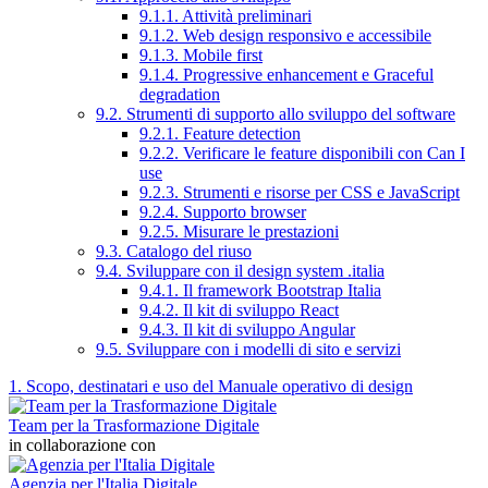
9.1.1. Attività preliminari
9.1.2. Web design responsivo e accessibile
9.1.3. Mobile first
9.1.4. Progressive enhancement e Graceful
degradation
9.2. Strumenti di supporto allo sviluppo del software
9.2.1. Feature detection
9.2.2. Verificare le feature disponibili con Can I
use
9.2.3. Strumenti e risorse per CSS e JavaScript
9.2.4. Supporto browser
9.2.5. Misurare le prestazioni
9.3. Catalogo del riuso
9.4. Sviluppare con il design system .italia
9.4.1. Il framework Bootstrap Italia
9.4.2. Il kit di sviluppo React
9.4.3. Il kit di sviluppo Angular
9.5. Sviluppare con i modelli di sito e servizi
1. Scopo, destinatari e uso del Manuale operativo di design
Team per la Trasformazione Digitale
in collaborazione con
Agenzia per l'Italia Digitale