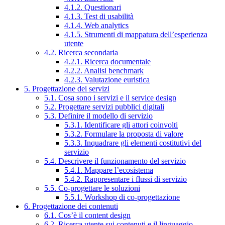
4.1.2. Questionari
4.1.3. Test di usabilità
4.1.4. Web analytics
4.1.5. Strumenti di mappatura dell’esperienza
utente
4.2. Ricerca secondaria
4.2.1. Ricerca documentale
4.2.2. Analisi benchmark
4.2.3. Valutazione euristica
5. Progettazione dei servizi
5.1. Cosa sono i servizi e il service design
5.2. Progettare servizi pubblici digitali
5.3. Definire il modello di servizio
5.3.1. Identificare gli attori coinvolti
5.3.2. Formulare la proposta di valore
5.3.3. Inquadrare gli elementi costitutivi del
servizio
5.4. Descrivere il funzionamento del servizio
5.4.1. Mappare l’ecosistema
5.4.2. Rappresentare i flussi di servizio
5.5. Co-progettare le soluzioni
5.5.1. Workshop di co-progettazione
6. Progettazione dei contenuti
6.1. Cos’è il content design
6.2. Ricerca utente sui contenuti e il linguaggio