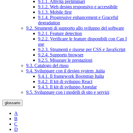
9.1.1. Attività preliminari
9.1.2. Web design responsivo e accessibile
9.1.3. Mobile first
9.1.4. Progressive enhancement e Graceful
degradation
9.2. Strumenti di supporto allo sviluppo del software
9.2.1. Feature detection
9.2.2. Verificare le feature disponibili con Can I
use
9.2.3. Strumenti e risorse per CSS e JavaScript
9.2.4. Supporto browser
9.2.5. Misurare le prestazioni
9.3. Catalogo del riuso
9.4. Sviluppare con il design system .italia
9.4.1. Il framework Bootstrap Italia
9.4.2. Il kit di sviluppo React
9.4.3. Il kit di sviluppo Angular
9.5. Sviluppare con i modelli di sito e servizi
glossario
A
B
C
D