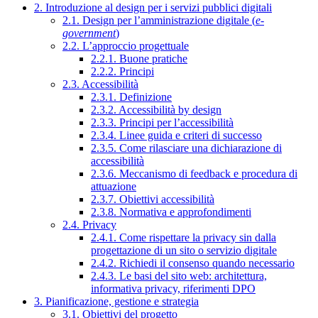
2. Introduzione al design per i servizi pubblici digitali
2.1. Design per l’amministrazione digitale (
e-
government
)
2.2. L’approccio progettuale
2.2.1. Buone pratiche
2.2.2. Principi
2.3. Accessibilità
2.3.1. Definizione
2.3.2. Accessibilità by design
2.3.3. Principi per l’accessibilità
2.3.4. Linee guida e criteri di successo
2.3.5. Come rilasciare una dichiarazione di
accessibilità
2.3.6. Meccanismo di feedback e procedura di
attuazione
2.3.7. Obiettivi accessibilità
2.3.8. Normativa e approfondimenti
2.4. Privacy
2.4.1. Come rispettare la privacy sin dalla
progettazione di un sito o servizio digitale
2.4.2. Richiedi il consenso quando necessario
2.4.3. Le basi del sito web: architettura,
informativa privacy, riferimenti DPO
3. Pianificazione, gestione e strategia
3.1. Obiettivi del progetto