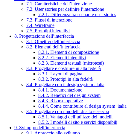
7.1. Caratteristiche dell’interazione
7.2. User stories per definire l’interazione
7.2.1. Differenza tra scenari e user stories
7.3. Flussi di interazione
7.4. Wireframe
7.5. Prototipi interattivi
8. Progettazione dell’interfaccia
8.1. Obiettivi dell’interfaccia
8.2. Elementi dell’interfaccia
8.2.1. Elementi di composizione
8.2.2. Elementi interattivi
8.2.3. Elementi testuali (microtesti)
8.3. Progettare e costruire in alta fedeltà
8.3.1. Layout di pagina
8.3.2. Prototipi in alta fedeltà
8.4. Progettare con il design system .italia
8.4.1. Documentazione
8.4.2. Benefici del design system
8.4.3. Risorse operative
8.4.4. Come contribuire al design system .italia
8.5. Progettare con i modelli di sito e servizi
8.5.1. Vantaggi dell’utilizzo dei modelli
8.5.2. I modelli di sito e servizi disponibili
9. Sviluppo dell’interfaccia
9.1. Approccio allo sviluppo