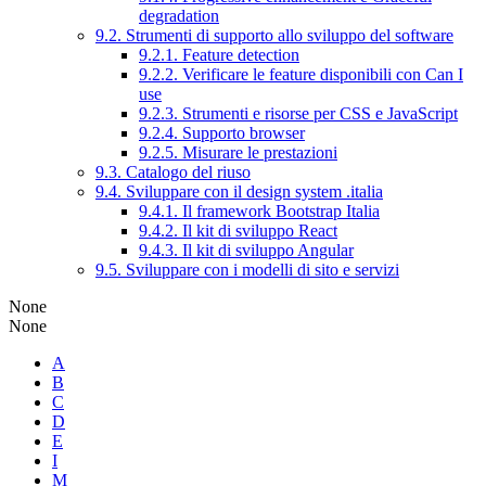
degradation
9.2. Strumenti di supporto allo sviluppo del software
9.2.1. Feature detection
9.2.2. Verificare le feature disponibili con Can I
use
9.2.3. Strumenti e risorse per CSS e JavaScript
9.2.4. Supporto browser
9.2.5. Misurare le prestazioni
9.3. Catalogo del riuso
9.4. Sviluppare con il design system .italia
9.4.1. Il framework Bootstrap Italia
9.4.2. Il kit di sviluppo React
9.4.3. Il kit di sviluppo Angular
9.5. Sviluppare con i modelli di sito e servizi
None
None
A
B
C
D
E
I
M