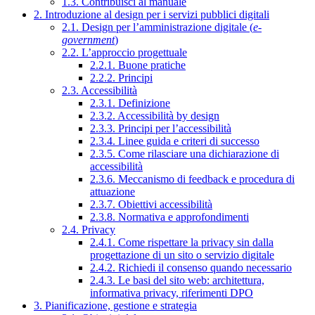
1.3. Contribuisci al manuale
2. Introduzione al design per i servizi pubblici digitali
2.1. Design per l’amministrazione digitale (
e-
government
)
2.2. L’approccio progettuale
2.2.1. Buone pratiche
2.2.2. Principi
2.3. Accessibilità
2.3.1. Definizione
2.3.2. Accessibilità by design
2.3.3. Principi per l’accessibilità
2.3.4. Linee guida e criteri di successo
2.3.5. Come rilasciare una dichiarazione di
accessibilità
2.3.6. Meccanismo di feedback e procedura di
attuazione
2.3.7. Obiettivi accessibilità
2.3.8. Normativa e approfondimenti
2.4. Privacy
2.4.1. Come rispettare la privacy sin dalla
progettazione di un sito o servizio digitale
2.4.2. Richiedi il consenso quando necessario
2.4.3. Le basi del sito web: architettura,
informativa privacy, riferimenti DPO
3. Pianificazione, gestione e strategia