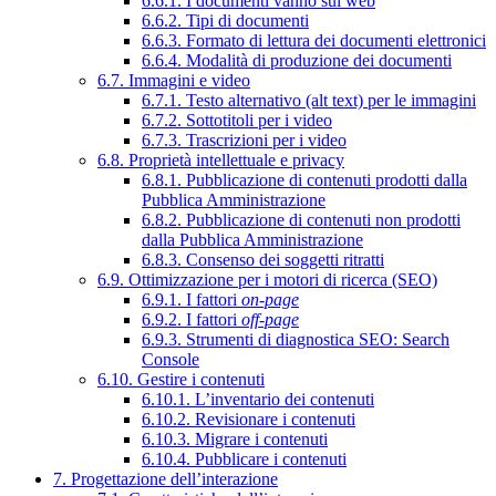
6.6.1. I documenti vanno sul web
6.6.2. Tipi di documenti
6.6.3. Formato di lettura dei documenti elettronici
6.6.4. Modalità di produzione dei documenti
6.7. Immagini e video
6.7.1. Testo alternativo (alt text) per le immagini
6.7.2. Sottotitoli per i video
6.7.3. Trascrizioni per i video
6.8. Proprietà intellettuale e privacy
6.8.1. Pubblicazione di contenuti prodotti dalla
Pubblica Amministrazione
6.8.2. Pubblicazione di contenuti non prodotti
dalla Pubblica Amministrazione
6.8.3. Consenso dei soggetti ritratti
6.9. Ottimizzazione per i motori di ricerca (SEO)
6.9.1. I fattori
on-page
6.9.2. I fattori
off-page
6.9.3. Strumenti di diagnostica SEO: Search
Console
6.10. Gestire i contenuti
6.10.1. L’inventario dei contenuti
6.10.2. Revisionare i contenuti
6.10.3. Migrare i contenuti
6.10.4. Pubblicare i contenuti
7. Progettazione dell’interazione