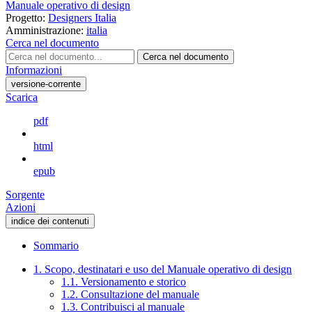
Manuale operativo di design
Progetto:
Designers Italia
Amministrazione:
italia
Cerca nel documento
Cerca nel documento
Informazioni
versione-corrente
Scarica
pdf
html
epub
Sorgente
Azioni
indice dei contenuti
Sommario
1. Scopo, destinatari e uso del Manuale operativo di design
1.1. Versionamento e storico
1.2. Consultazione del manuale
1.3. Contribuisci al manuale