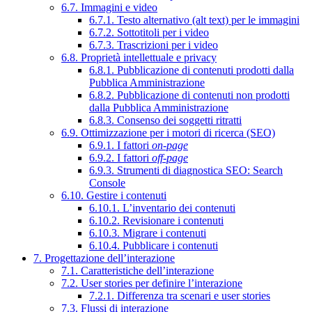
6.7. Immagini e video
6.7.1. Testo alternativo (alt text) per le immagini
6.7.2. Sottotitoli per i video
6.7.3. Trascrizioni per i video
6.8. Proprietà intellettuale e privacy
6.8.1. Pubblicazione di contenuti prodotti dalla
Pubblica Amministrazione
6.8.2. Pubblicazione di contenuti non prodotti
dalla Pubblica Amministrazione
6.8.3. Consenso dei soggetti ritratti
6.9. Ottimizzazione per i motori di ricerca (SEO)
6.9.1. I fattori
on-page
6.9.2. I fattori
off-page
6.9.3. Strumenti di diagnostica SEO: Search
Console
6.10. Gestire i contenuti
6.10.1. L’inventario dei contenuti
6.10.2. Revisionare i contenuti
6.10.3. Migrare i contenuti
6.10.4. Pubblicare i contenuti
7. Progettazione dell’interazione
7.1. Caratteristiche dell’interazione
7.2. User stories per definire l’interazione
7.2.1. Differenza tra scenari e user stories
7.3. Flussi di interazione