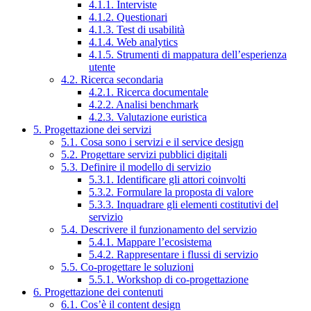
4.1.1. Interviste
4.1.2. Questionari
4.1.3. Test di usabilità
4.1.4. Web analytics
4.1.5. Strumenti di mappatura dell’esperienza
utente
4.2. Ricerca secondaria
4.2.1. Ricerca documentale
4.2.2. Analisi benchmark
4.2.3. Valutazione euristica
5. Progettazione dei servizi
5.1. Cosa sono i servizi e il service design
5.2. Progettare servizi pubblici digitali
5.3. Definire il modello di servizio
5.3.1. Identificare gli attori coinvolti
5.3.2. Formulare la proposta di valore
5.3.3. Inquadrare gli elementi costitutivi del
servizio
5.4. Descrivere il funzionamento del servizio
5.4.1. Mappare l’ecosistema
5.4.2. Rappresentare i flussi di servizio
5.5. Co-progettare le soluzioni
5.5.1. Workshop di co-progettazione
6. Progettazione dei contenuti
6.1. Cos’è il content design