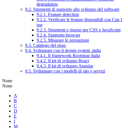
degradation
9.2. Strumenti di supporto allo sviluppo del software
9.2.1. Feature detection
9.2.2. Verificare le feature disponibili con Can I
use
9.2.3. Strumenti e risorse per CSS e JavaScript
9.2.4. Supporto browser
9.2.5. Misurare le prestazioni
9.3. Catalogo del riuso
9.4. Sviluppare con il design system .italia
9.4.1. Il framework Bootstrap Italia
9.4.2. Il kit di sviluppo React
9.4.3. Il kit di sviluppo Angular
9.5. Sviluppare con i modelli di sito e servizi
None
None
A
B
C
D
E
I
M