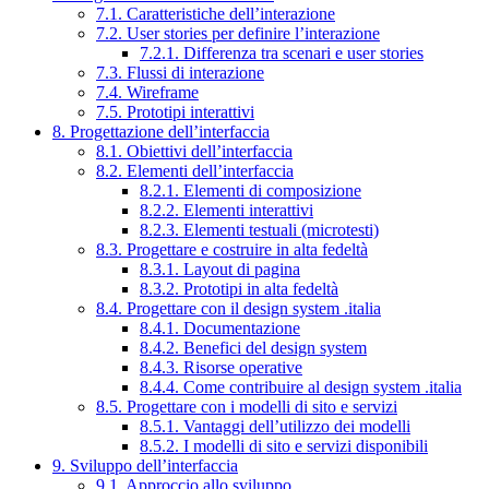
7.1. Caratteristiche dell’interazione
7.2. User stories per definire l’interazione
7.2.1. Differenza tra scenari e user stories
7.3. Flussi di interazione
7.4. Wireframe
7.5. Prototipi interattivi
8. Progettazione dell’interfaccia
8.1. Obiettivi dell’interfaccia
8.2. Elementi dell’interfaccia
8.2.1. Elementi di composizione
8.2.2. Elementi interattivi
8.2.3. Elementi testuali (microtesti)
8.3. Progettare e costruire in alta fedeltà
8.3.1. Layout di pagina
8.3.2. Prototipi in alta fedeltà
8.4. Progettare con il design system .italia
8.4.1. Documentazione
8.4.2. Benefici del design system
8.4.3. Risorse operative
8.4.4. Come contribuire al design system .italia
8.5. Progettare con i modelli di sito e servizi
8.5.1. Vantaggi dell’utilizzo dei modelli
8.5.2. I modelli di sito e servizi disponibili
9. Sviluppo dell’interfaccia
9.1. Approccio allo sviluppo