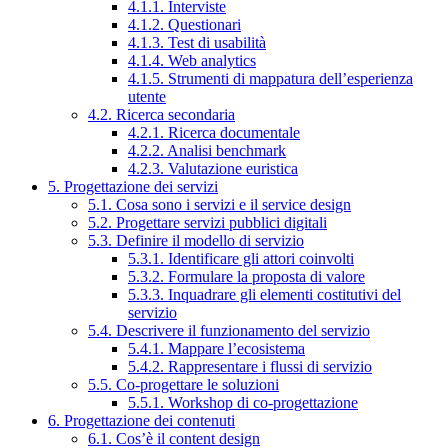
4.1.1. Interviste
4.1.2. Questionari
4.1.3. Test di usabilità
4.1.4. Web analytics
4.1.5. Strumenti di mappatura dell’esperienza
utente
4.2. Ricerca secondaria
4.2.1. Ricerca documentale
4.2.2. Analisi benchmark
4.2.3. Valutazione euristica
5. Progettazione dei servizi
5.1. Cosa sono i servizi e il service design
5.2. Progettare servizi pubblici digitali
5.3. Definire il modello di servizio
5.3.1. Identificare gli attori coinvolti
5.3.2. Formulare la proposta di valore
5.3.3. Inquadrare gli elementi costitutivi del
servizio
5.4. Descrivere il funzionamento del servizio
5.4.1. Mappare l’ecosistema
5.4.2. Rappresentare i flussi di servizio
5.5. Co-progettare le soluzioni
5.5.1. Workshop di co-progettazione
6. Progettazione dei contenuti
6.1. Cos’è il content design