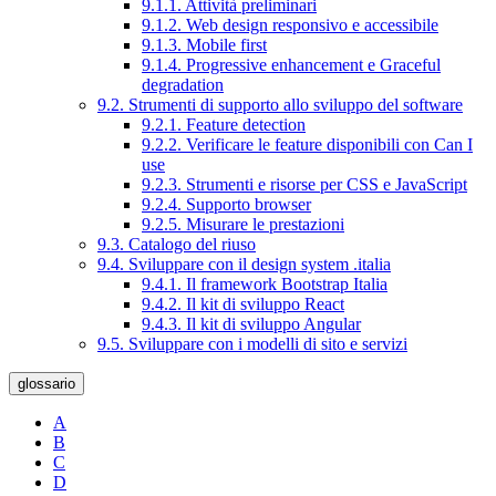
9.1.1. Attività preliminari
9.1.2. Web design responsivo e accessibile
9.1.3. Mobile first
9.1.4. Progressive enhancement e Graceful
degradation
9.2. Strumenti di supporto allo sviluppo del software
9.2.1. Feature detection
9.2.2. Verificare le feature disponibili con Can I
use
9.2.3. Strumenti e risorse per CSS e JavaScript
9.2.4. Supporto browser
9.2.5. Misurare le prestazioni
9.3. Catalogo del riuso
9.4. Sviluppare con il design system .italia
9.4.1. Il framework Bootstrap Italia
9.4.2. Il kit di sviluppo React
9.4.3. Il kit di sviluppo Angular
9.5. Sviluppare con i modelli di sito e servizi
glossario
A
B
C
D