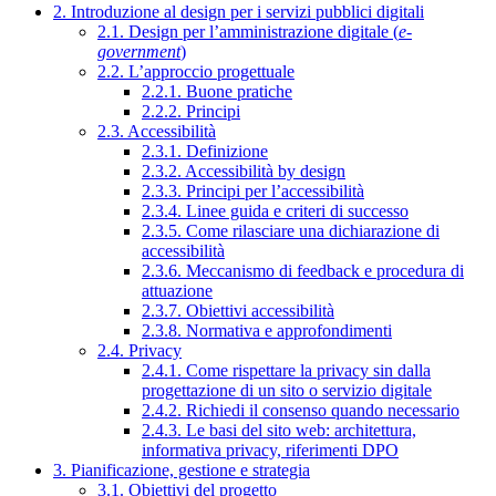
2. Introduzione al design per i servizi pubblici digitali
2.1. Design per l’amministrazione digitale (
e-
government
)
2.2. L’approccio progettuale
2.2.1. Buone pratiche
2.2.2. Principi
2.3. Accessibilità
2.3.1. Definizione
2.3.2. Accessibilità by design
2.3.3. Principi per l’accessibilità
2.3.4. Linee guida e criteri di successo
2.3.5. Come rilasciare una dichiarazione di
accessibilità
2.3.6. Meccanismo di feedback e procedura di
attuazione
2.3.7. Obiettivi accessibilità
2.3.8. Normativa e approfondimenti
2.4. Privacy
2.4.1. Come rispettare la privacy sin dalla
progettazione di un sito o servizio digitale
2.4.2. Richiedi il consenso quando necessario
2.4.3. Le basi del sito web: architettura,
informativa privacy, riferimenti DPO
3. Pianificazione, gestione e strategia
3.1. Obiettivi del progetto