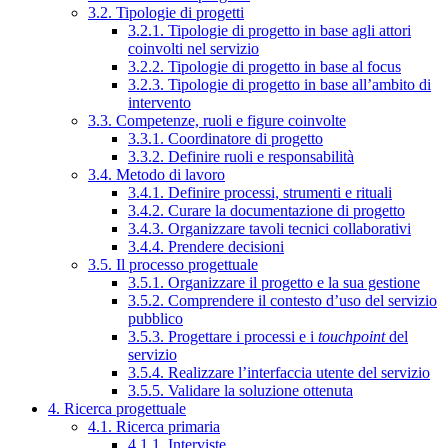
3.2. Tipologie di progetti
3.2.1. Tipologie di progetto in base agli attori
coinvolti nel servizio
3.2.2. Tipologie di progetto in base al focus
3.2.3. Tipologie di progetto in base all’ambito di
intervento
3.3. Competenze, ruoli e figure coinvolte
3.3.1. Coordinatore di progetto
3.3.2. Definire ruoli e responsabilità
3.4. Metodo di lavoro
3.4.1. Definire processi, strumenti e rituali
3.4.2. Curare la documentazione di progetto
3.4.3. Organizzare tavoli tecnici collaborativi
3.4.4. Prendere decisioni
3.5. Il processo progettuale
3.5.1. Organizzare il progetto e la sua gestione
3.5.2. Comprendere il contesto d’uso del servizio
pubblico
3.5.3. Progettare i processi e i
touchpoint
del
servizio
3.5.4. Realizzare l’interfaccia utente del servizio
3.5.5. Validare la soluzione ottenuta
4. Ricerca progettuale
4.1. Ricerca primaria
4.1.1. Interviste