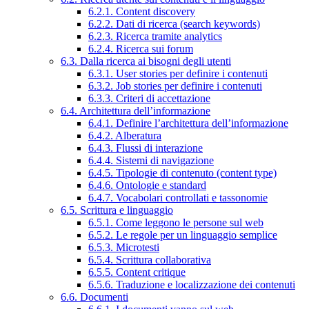
6.2.1. Content discovery
6.2.2. Dati di ricerca (search keywords)
6.2.3. Ricerca tramite analytics
6.2.4. Ricerca sui forum
6.3. Dalla ricerca ai bisogni degli utenti
6.3.1. User stories per definire i contenuti
6.3.2. Job stories per definire i contenuti
6.3.3. Criteri di accettazione
6.4. Architettura dell’informazione
6.4.1. Definire l’architettura dell’informazione
6.4.2. Alberatura
6.4.3. Flussi di interazione
6.4.4. Sistemi di navigazione
6.4.5. Tipologie di contenuto (content type)
6.4.6. Ontologie e standard
6.4.7. Vocabolari controllati e tassonomie
6.5. Scrittura e linguaggio
6.5.1. Come leggono le persone sul web
6.5.2. Le regole per un linguaggio semplice
6.5.3. Microtesti
6.5.4. Scrittura collaborativa
6.5.5. Content critique
6.5.6. Traduzione e localizzazione dei contenuti
6.6. Documenti