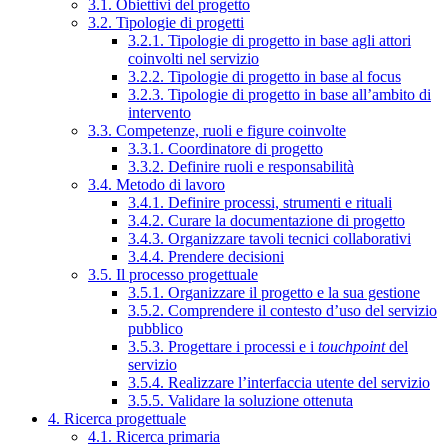
3.1. Obiettivi del progetto
3.2. Tipologie di progetti
3.2.1. Tipologie di progetto in base agli attori
coinvolti nel servizio
3.2.2. Tipologie di progetto in base al focus
3.2.3. Tipologie di progetto in base all’ambito di
intervento
3.3. Competenze, ruoli e figure coinvolte
3.3.1. Coordinatore di progetto
3.3.2. Definire ruoli e responsabilità
3.4. Metodo di lavoro
3.4.1. Definire processi, strumenti e rituali
3.4.2. Curare la documentazione di progetto
3.4.3. Organizzare tavoli tecnici collaborativi
3.4.4. Prendere decisioni
3.5. Il processo progettuale
3.5.1. Organizzare il progetto e la sua gestione
3.5.2. Comprendere il contesto d’uso del servizio
pubblico
3.5.3. Progettare i processi e i
touchpoint
del
servizio
3.5.4. Realizzare l’interfaccia utente del servizio
3.5.5. Validare la soluzione ottenuta
4. Ricerca progettuale
4.1. Ricerca primaria