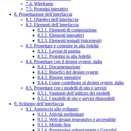
7.4. Wireframe
7.5. Prototipi interattivi
8. Progettazione dell’interfaccia
8.1. Obiettivi dell’interfaccia
8.2. Elementi dell’interfaccia
8.2.1. Elementi di composizione
8.2.2. Elementi interattivi
8.2.3. Elementi testuali (microtesti)
8.3. Progettare e costruire in alta fedeltà
8.3.1. Layout di pagina
8.3.2. Prototipi in alta fedeltà
8.4. Progettare con il design system .italia
8.4.1. Documentazione
8.4.2. Benefici del design system
8.4.3. Risorse operative
8.4.4. Come contribuire al design system .italia
8.5. Progettare con i modelli di sito e servizi
8.5.1. Vantaggi dell’utilizzo dei modelli
8.5.2. I modelli di sito e servizi disponibili
9. Sviluppo dell’interfaccia
9.1. Approccio allo sviluppo
9.1.1. Attività preliminari
9.1.2. Web design responsivo e accessibile
9.1.3. Mobile first
9.1.4. Progressive enhancement e Graceful