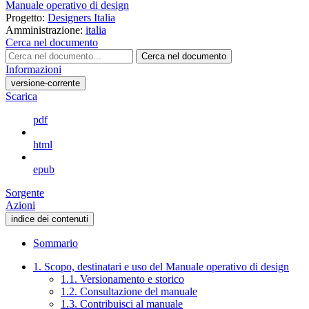
Manuale operativo di design
Progetto:
Designers Italia
Amministrazione:
italia
Cerca nel documento
Cerca nel documento
Informazioni
versione-corrente
Scarica
pdf
html
epub
Sorgente
Azioni
indice dei contenuti
Sommario
1. Scopo, destinatari e uso del Manuale operativo di design
1.1. Versionamento e storico
1.2. Consultazione del manuale
1.3. Contribuisci al manuale