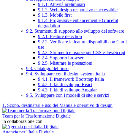
9.1.1. Attività preliminari
9.1.2. Web design responsivo e accessibile
9.1.3. Mobile first
9.1.4. Progressive enhancement e Graceful
degradation
9.2. Strumenti di supporto allo sviluppo del software
9.2.1. Feature detection
9.2.2. Verificare le feature disponibili con Can I
use
9.2.3. Strumenti e risorse per CSS e JavaScript
9.2.4. Supporto browser
9.2.5. Misurare le prestazioni
9.3. Catalogo del riuso
9.4. Sviluppare con il design system .italia
9.4.1. Il framework Bootstrap Italia
9.4.2. Il kit di sviluppo React
9.4.3. Il kit di sviluppo Angular
9.5. Sviluppare con i modelli di sito e servizi
1. Scopo, destinatari e uso del Manuale operativo di design
Team per la Trasformazione Digitale
in collaborazione con
Agenzia per l'Italia Digitale