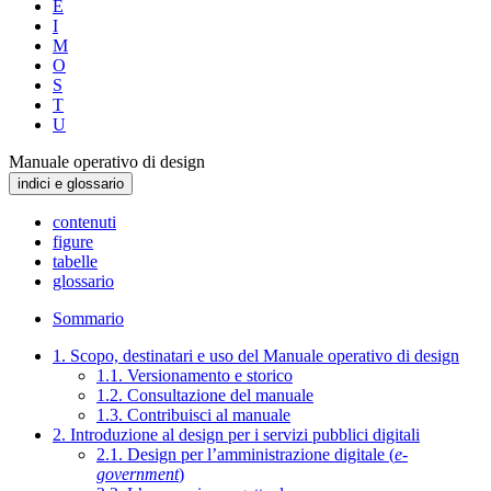
E
I
M
O
S
T
U
Manuale operativo di design
indici e glossario
contenuti
figure
tabelle
glossario
Sommario
1. Scopo, destinatari e uso del Manuale operativo di design
1.1. Versionamento e storico
1.2. Consultazione del manuale
1.3. Contribuisci al manuale
2. Introduzione al design per i servizi pubblici digitali
2.1. Design per l’amministrazione digitale (
e-
government
)