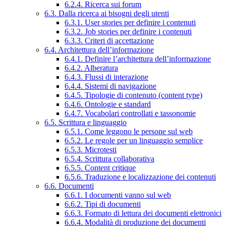
6.2.4. Ricerca sui forum
6.3. Dalla ricerca ai bisogni degli utenti
6.3.1. User stories per definire i contenuti
6.3.2. Job stories per definire i contenuti
6.3.3. Criteri di accettazione
6.4. Architettura dell’informazione
6.4.1. Definire l’architettura dell’informazione
6.4.2. Alberatura
6.4.3. Flussi di interazione
6.4.4. Sistemi di navigazione
6.4.5. Tipologie di contenuto (content type)
6.4.6. Ontologie e standard
6.4.7. Vocabolari controllati e tassonomie
6.5. Scrittura e linguaggio
6.5.1. Come leggono le persone sul web
6.5.2. Le regole per un linguaggio semplice
6.5.3. Microtesti
6.5.4. Scrittura collaborativa
6.5.5. Content critique
6.5.6. Traduzione e localizzazione dei contenuti
6.6. Documenti
6.6.1. I documenti vanno sul web
6.6.2. Tipi di documenti
6.6.3. Formato di lettura dei documenti elettronici
6.6.4. Modalità di produzione dei documenti