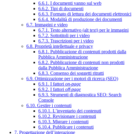
6.6.1. I documenti vanno sul web
6.6.2. Tipi di documenti
6.6.3. Formato di lettura dei documenti elettronici
6.6.4. Modalità di produzione dei documenti
6.7. Immagini e video
6.7.1. Testo alternativo (alt text) per le immagini
6.7.2. Sottotitoli per i video
6.7.3. Trascrizioni per i video
6.8. Proprietà intellettuale e privacy
6.8.1. Pubblicazione di contenuti prodotti dalla
Pubblica Amministrazione
6.8.2. Pubblicazione di contenuti non prodotti
dalla Pubblica Amministrazione
6.8.3. Consenso dei soggetti ritratti
6.9. Ottimizzazione per i motori di ricerca (SEO)
6.9.1. I fattori
on-page
6.9.2. I fattori
off-page
6.9.3. Strumenti di diagnostica SEO: Search
Console
6.10. Gestire i contenuti
6.10.1. L’inventario dei contenuti
6.10.2. Revisionare i contenuti
6.10.3. Migrare i contenuti
6.10.4. Pubblicare i contenuti
7. Progettazione dell’interazione