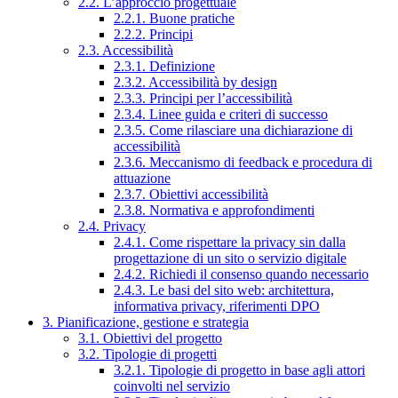
2.2. L’approccio progettuale
2.2.1. Buone pratiche
2.2.2. Principi
2.3. Accessibilità
2.3.1. Definizione
2.3.2. Accessibilità by design
2.3.3. Principi per l’accessibilità
2.3.4. Linee guida e criteri di successo
2.3.5. Come rilasciare una dichiarazione di
accessibilità
2.3.6. Meccanismo di feedback e procedura di
attuazione
2.3.7. Obiettivi accessibilità
2.3.8. Normativa e approfondimenti
2.4. Privacy
2.4.1. Come rispettare la privacy sin dalla
progettazione di un sito o servizio digitale
2.4.2. Richiedi il consenso quando necessario
2.4.3. Le basi del sito web: architettura,
informativa privacy, riferimenti DPO
3. Pianificazione, gestione e strategia
3.1. Obiettivi del progetto
3.2. Tipologie di progetti
3.2.1. Tipologie di progetto in base agli attori
coinvolti nel servizio