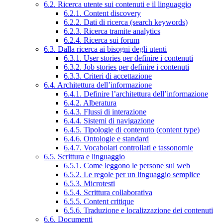
6.2. Ricerca utente sui contenuti e il linguaggio
6.2.1. Content discovery
6.2.2. Dati di ricerca (search keywords)
6.2.3. Ricerca tramite analytics
6.2.4. Ricerca sui forum
6.3. Dalla ricerca ai bisogni degli utenti
6.3.1. User stories per definire i contenuti
6.3.2. Job stories per definire i contenuti
6.3.3. Criteri di accettazione
6.4. Architettura dell’informazione
6.4.1. Definire l’architettura dell’informazione
6.4.2. Alberatura
6.4.3. Flussi di interazione
6.4.4. Sistemi di navigazione
6.4.5. Tipologie di contenuto (content type)
6.4.6. Ontologie e standard
6.4.7. Vocabolari controllati e tassonomie
6.5. Scrittura e linguaggio
6.5.1. Come leggono le persone sul web
6.5.2. Le regole per un linguaggio semplice
6.5.3. Microtesti
6.5.4. Scrittura collaborativa
6.5.5. Content critique
6.5.6. Traduzione e localizzazione dei contenuti
6.6. Documenti