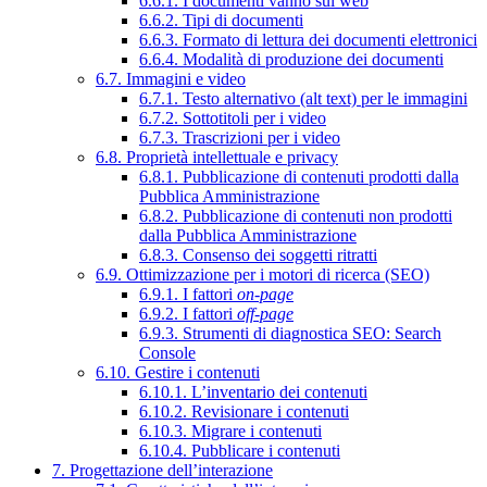
6.6.1. I documenti vanno sul web
6.6.2. Tipi di documenti
6.6.3. Formato di lettura dei documenti elettronici
6.6.4. Modalità di produzione dei documenti
6.7. Immagini e video
6.7.1. Testo alternativo (alt text) per le immagini
6.7.2. Sottotitoli per i video
6.7.3. Trascrizioni per i video
6.8. Proprietà intellettuale e privacy
6.8.1. Pubblicazione di contenuti prodotti dalla
Pubblica Amministrazione
6.8.2. Pubblicazione di contenuti non prodotti
dalla Pubblica Amministrazione
6.8.3. Consenso dei soggetti ritratti
6.9. Ottimizzazione per i motori di ricerca (SEO)
6.9.1. I fattori
on-page
6.9.2. I fattori
off-page
6.9.3. Strumenti di diagnostica SEO: Search
Console
6.10. Gestire i contenuti
6.10.1. L’inventario dei contenuti
6.10.2. Revisionare i contenuti
6.10.3. Migrare i contenuti
6.10.4. Pubblicare i contenuti
7. Progettazione dell’interazione