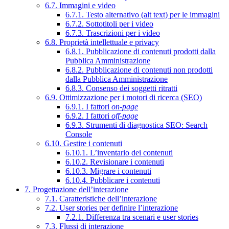
6.7. Immagini e video
6.7.1. Testo alternativo (alt text) per le immagini
6.7.2. Sottotitoli per i video
6.7.3. Trascrizioni per i video
6.8. Proprietà intellettuale e privacy
6.8.1. Pubblicazione di contenuti prodotti dalla
Pubblica Amministrazione
6.8.2. Pubblicazione di contenuti non prodotti
dalla Pubblica Amministrazione
6.8.3. Consenso dei soggetti ritratti
6.9. Ottimizzazione per i motori di ricerca (SEO)
6.9.1. I fattori
on-page
6.9.2. I fattori
off-page
6.9.3. Strumenti di diagnostica SEO: Search
Console
6.10. Gestire i contenuti
6.10.1. L’inventario dei contenuti
6.10.2. Revisionare i contenuti
6.10.3. Migrare i contenuti
6.10.4. Pubblicare i contenuti
7. Progettazione dell’interazione
7.1. Caratteristiche dell’interazione
7.2. User stories per definire l’interazione
7.2.1. Differenza tra scenari e user stories
7.3. Flussi di interazione