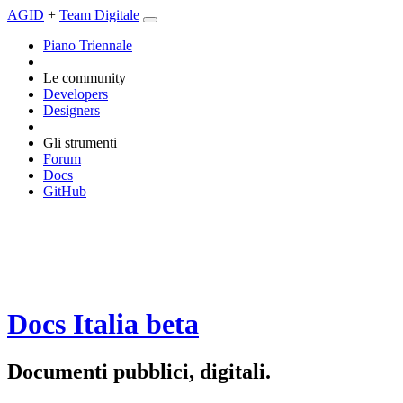
AGID
+
Team Digitale
Piano Triennale
Le community
Developers
Designers
Gli strumenti
Forum
Docs
GitHub
Docs Italia
beta
Documenti pubblici, digitali.