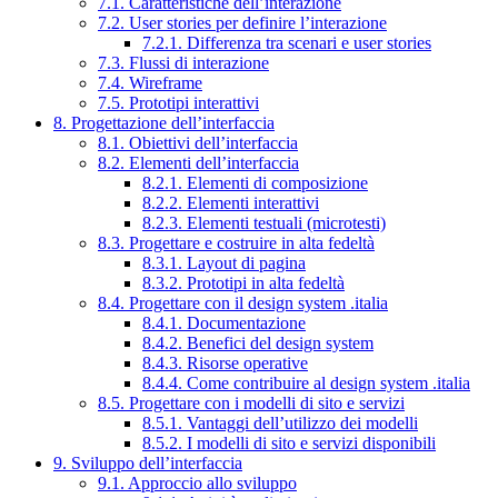
7.1. Caratteristiche dell’interazione
7.2. User stories per definire l’interazione
7.2.1. Differenza tra scenari e user stories
7.3. Flussi di interazione
7.4. Wireframe
7.5. Prototipi interattivi
8. Progettazione dell’interfaccia
8.1. Obiettivi dell’interfaccia
8.2. Elementi dell’interfaccia
8.2.1. Elementi di composizione
8.2.2. Elementi interattivi
8.2.3. Elementi testuali (microtesti)
8.3. Progettare e costruire in alta fedeltà
8.3.1. Layout di pagina
8.3.2. Prototipi in alta fedeltà
8.4. Progettare con il design system .italia
8.4.1. Documentazione
8.4.2. Benefici del design system
8.4.3. Risorse operative
8.4.4. Come contribuire al design system .italia
8.5. Progettare con i modelli di sito e servizi
8.5.1. Vantaggi dell’utilizzo dei modelli
8.5.2. I modelli di sito e servizi disponibili
9. Sviluppo dell’interfaccia
9.1. Approccio allo sviluppo