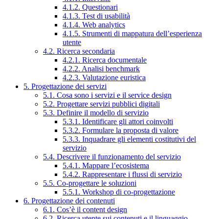
4.1.2. Questionari
4.1.3. Test di usabilità
4.1.4. Web analytics
4.1.5. Strumenti di mappatura dell’esperienza
utente
4.2. Ricerca secondaria
4.2.1. Ricerca documentale
4.2.2. Analisi benchmark
4.2.3. Valutazione euristica
5. Progettazione dei servizi
5.1. Cosa sono i servizi e il service design
5.2. Progettare servizi pubblici digitali
5.3. Definire il modello di servizio
5.3.1. Identificare gli attori coinvolti
5.3.2. Formulare la proposta di valore
5.3.3. Inquadrare gli elementi costitutivi del
servizio
5.4. Descrivere il funzionamento del servizio
5.4.1. Mappare l’ecosistema
5.4.2. Rappresentare i flussi di servizio
5.5. Co-progettare le soluzioni
5.5.1. Workshop di co-progettazione
6. Progettazione dei contenuti
6.1. Cos’è il content design
6.2. Ricerca utente sui contenuti e il linguaggio