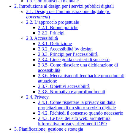
1.3. Contribuisci al manuale
2. Introduzione al design per i servizi pubblici digitali
2.1. Design per l’amministrazione digitale (
e-
government
)
2.2. L’approccio progettuale
2.2.1. Buone pratiche
2.2.2. Principi
2.3. Accessibilità
2.3.1. Definizione
2.3.2. Accessibilità by design
2.3.3. Principi per l’accessibilità
2.3.4. Linee guida e criteri di successo
2.3.5. Come rilasciare una dichiarazione di
accessibilità
2.3.6. Meccanismo di feedback e procedura di
attuazione
2.3.7. Obiettivi accessibilità
2.3.8. Normativa e approfondimenti
2.4. Privacy
2.4.1. Come rispettare la privacy sin dalla
progettazione di un sito o servizio digitale
2.4.2. Richiedi il consenso quando necessario
2.4.3. Le basi del sito web: architettura,
informativa privacy, riferimenti DPO
3. Pianificazione, gestione e strategia