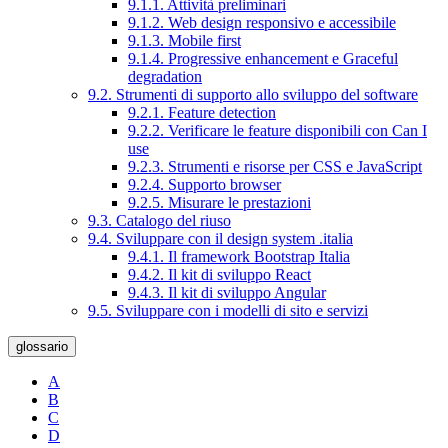
9.1.1. Attività preliminari
9.1.2. Web design responsivo e accessibile
9.1.3. Mobile first
9.1.4. Progressive enhancement e Graceful
degradation
9.2. Strumenti di supporto allo sviluppo del software
9.2.1. Feature detection
9.2.2. Verificare le feature disponibili con Can I
use
9.2.3. Strumenti e risorse per CSS e JavaScript
9.2.4. Supporto browser
9.2.5. Misurare le prestazioni
9.3. Catalogo del riuso
9.4. Sviluppare con il design system .italia
9.4.1. Il framework Bootstrap Italia
9.4.2. Il kit di sviluppo React
9.4.3. Il kit di sviluppo Angular
9.5. Sviluppare con i modelli di sito e servizi
glossario
A
B
C
D