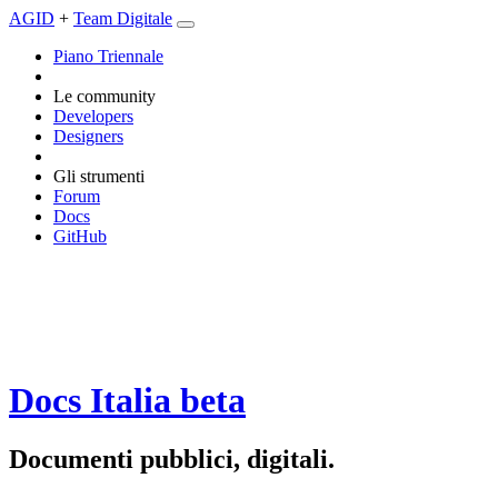
AGID
+
Team Digitale
Piano Triennale
Le community
Developers
Designers
Gli strumenti
Forum
Docs
GitHub
Docs Italia
beta
Documenti pubblici, digitali.