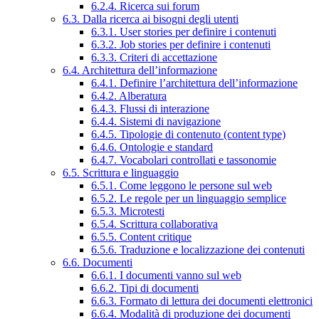
6.2.4. Ricerca sui forum
6.3. Dalla ricerca ai bisogni degli utenti
6.3.1. User stories per definire i contenuti
6.3.2. Job stories per definire i contenuti
6.3.3. Criteri di accettazione
6.4. Architettura dell’informazione
6.4.1. Definire l’architettura dell’informazione
6.4.2. Alberatura
6.4.3. Flussi di interazione
6.4.4. Sistemi di navigazione
6.4.5. Tipologie di contenuto (content type)
6.4.6. Ontologie e standard
6.4.7. Vocabolari controllati e tassonomie
6.5. Scrittura e linguaggio
6.5.1. Come leggono le persone sul web
6.5.2. Le regole per un linguaggio semplice
6.5.3. Microtesti
6.5.4. Scrittura collaborativa
6.5.5. Content critique
6.5.6. Traduzione e localizzazione dei contenuti
6.6. Documenti
6.6.1. I documenti vanno sul web
6.6.2. Tipi di documenti
6.6.3. Formato di lettura dei documenti elettronici
6.6.4. Modalità di produzione dei documenti