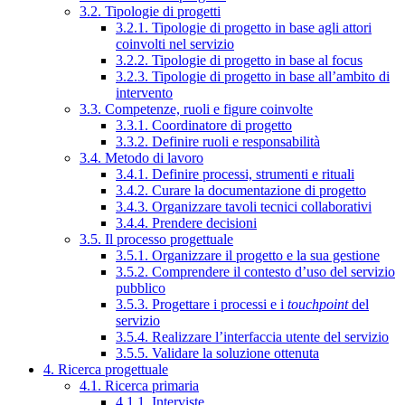
3.2. Tipologie di progetti
3.2.1. Tipologie di progetto in base agli attori
coinvolti nel servizio
3.2.2. Tipologie di progetto in base al focus
3.2.3. Tipologie di progetto in base all’ambito di
intervento
3.3. Competenze, ruoli e figure coinvolte
3.3.1. Coordinatore di progetto
3.3.2. Definire ruoli e responsabilità
3.4. Metodo di lavoro
3.4.1. Definire processi, strumenti e rituali
3.4.2. Curare la documentazione di progetto
3.4.3. Organizzare tavoli tecnici collaborativi
3.4.4. Prendere decisioni
3.5. Il processo progettuale
3.5.1. Organizzare il progetto e la sua gestione
3.5.2. Comprendere il contesto d’uso del servizio
pubblico
3.5.3. Progettare i processi e i
touchpoint
del
servizio
3.5.4. Realizzare l’interfaccia utente del servizio
3.5.5. Validare la soluzione ottenuta
4. Ricerca progettuale
4.1. Ricerca primaria
4.1.1. Interviste