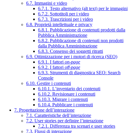
6.7. Immagini e video
6.7.1. Testo alternativo (alt text) per le immagini
6.7.2. Sottotitoli per i video
6.7.3. Trascrizioni per i video
6.8. Proprietà intellettuale e privacy
6.8.1. Pubblicazione di contenuti prodotti dalla
Pubblica Amministrazione
6.8.2. Pubblicazione di contenuti non prodotti
dalla Pubblica Amministrazione
6.8.3. Consenso dei soggetti ritratti
6.9. Ottimizzazione per i motori di ricerca (SEO)
6.9.1. I fattori
on-page
6.9.2. I fattori
off-page
6.9.3. Strumenti di diagnostica SEO: Search
Console
6.10. Gestire i contenuti
6.10.1. L’inventario dei contenuti
6.10.2. Revisionare i contenuti
6.10.3. Migrare i contenuti
6.10.4. Pubblicare i contenuti
7. Progettazione dell’interazione
7.1. Caratteristiche dell’interazione
7.2. User stories per definire l’interazione
7.2.1. Differenza tra scenari e user stories
7.3. Flussi di interazione