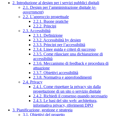
2. Introduzione al design per i servizi pubblici digitali
2.1. Design per l’amministrazione digitale (
e-
government
)
2.2. L’approccio progettuale
2.2.1. Buone pratiche
2.2.2. Principi
2.3. Accessibilità
2.3.1. Definizione
2.3.2. Accessibilità by design
2.3.3. Principi per l’accessibilità
2.3.4. Linee guida e criteri di successo
2.3.5. Come rilasciare una dichiarazione di
accessibilità
2.3.6. Meccanismo di feedback e procedura di
attuazione
2.3.7. Obiettivi accessibilità
2.3.8. Normativa e approfondimenti
2.4. Privacy
2.4.1. Come rispettare la privacy sin dalla
progettazione di un sito o servizio digitale
2.4.2. Richiedi il consenso quando necessario
2.4.3. Le basi del sito web: architettura,
informativa privacy, riferimenti DPO
3. Pianificazione, gestione e strategia
3.1. Obiettivi del progetto