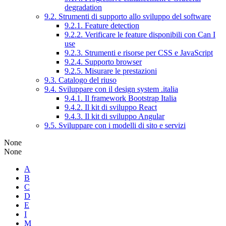
degradation
9.2. Strumenti di supporto allo sviluppo del software
9.2.1. Feature detection
9.2.2. Verificare le feature disponibili con Can I
use
9.2.3. Strumenti e risorse per CSS e JavaScript
9.2.4. Supporto browser
9.2.5. Misurare le prestazioni
9.3. Catalogo del riuso
9.4. Sviluppare con il design system .italia
9.4.1. Il framework Bootstrap Italia
9.4.2. Il kit di sviluppo React
9.4.3. Il kit di sviluppo Angular
9.5. Sviluppare con i modelli di sito e servizi
None
None
A
B
C
D
E
I
M