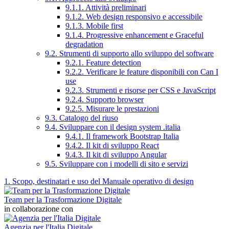
9.1.1. Attività preliminari
9.1.2. Web design responsivo e accessibile
9.1.3. Mobile first
9.1.4. Progressive enhancement e Graceful
degradation
9.2. Strumenti di supporto allo sviluppo del software
9.2.1. Feature detection
9.2.2. Verificare le feature disponibili con Can I
use
9.2.3. Strumenti e risorse per CSS e JavaScript
9.2.4. Supporto browser
9.2.5. Misurare le prestazioni
9.3. Catalogo del riuso
9.4. Sviluppare con il design system .italia
9.4.1. Il framework Bootstrap Italia
9.4.2. Il kit di sviluppo React
9.4.3. Il kit di sviluppo Angular
9.5. Sviluppare con i modelli di sito e servizi
1. Scopo, destinatari e uso del Manuale operativo di design
Team per la Trasformazione Digitale
in collaborazione con
Agenzia per l'Italia Digitale