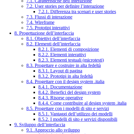
7.1. Caratteristiche dell’interazione
7.2. User stories per definire l’interazione
7.2.1. Differenza tra scenari e user stories
7.3. Flussi di interazione
7.4. Wireframe
7.5. Prototipi interattivi
8. Progettazione dell’interfaccia
8.1. Obiettivi dell’interfaccia
8.2. Elementi dell’interfaccia
8.2.1. Elementi di composizione
8.2.2. Elementi interattivi
8.2.3. Elementi testuali (microtesti)
8.3. Progettare e costruire in alta fedeltà
8.3.1. Layout di pagina
8.3.2. Prototipi in alta fedeltà
8.4. Progettare con il design system .italia
8.4.1. Documentazione
8.4.2. Benefici del design system
8.4.3. Risorse operative
8.4.4. Come contribuire al design system .italia
8.5. Progettare con i modelli di sito e servizi
8.5.1. Vantaggi dell’utilizzo dei modelli
8.5.2. I modelli di sito e servizi disponibili
9. Sviluppo dell’interfaccia
9.1. Approccio allo sviluppo