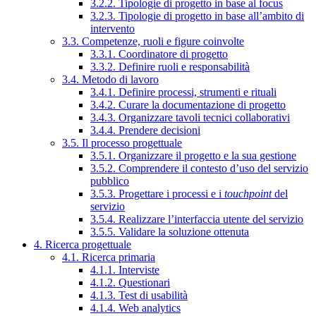
3.2.2. Tipologie di progetto in base al focus
3.2.3. Tipologie di progetto in base all’ambito di
intervento
3.3. Competenze, ruoli e figure coinvolte
3.3.1. Coordinatore di progetto
3.3.2. Definire ruoli e responsabilità
3.4. Metodo di lavoro
3.4.1. Definire processi, strumenti e rituali
3.4.2. Curare la documentazione di progetto
3.4.3. Organizzare tavoli tecnici collaborativi
3.4.4. Prendere decisioni
3.5. Il processo progettuale
3.5.1. Organizzare il progetto e la sua gestione
3.5.2. Comprendere il contesto d’uso del servizio
pubblico
3.5.3. Progettare i processi e i
touchpoint
del
servizio
3.5.4. Realizzare l’interfaccia utente del servizio
3.5.5. Validare la soluzione ottenuta
4. Ricerca progettuale
4.1. Ricerca primaria
4.1.1. Interviste
4.1.2. Questionari
4.1.3. Test di usabilità
4.1.4. Web analytics