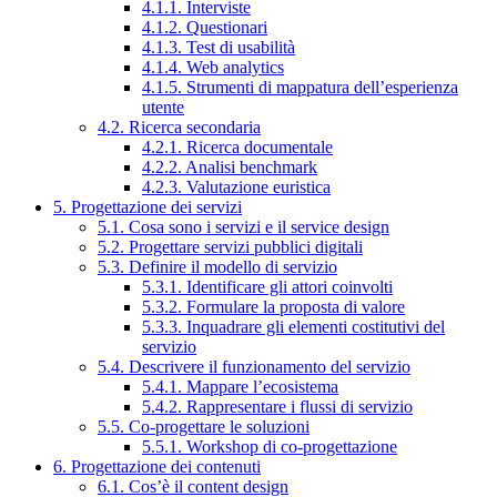
4.1.1. Interviste
4.1.2. Questionari
4.1.3. Test di usabilità
4.1.4. Web analytics
4.1.5. Strumenti di mappatura dell’esperienza
utente
4.2. Ricerca secondaria
4.2.1. Ricerca documentale
4.2.2. Analisi benchmark
4.2.3. Valutazione euristica
5. Progettazione dei servizi
5.1. Cosa sono i servizi e il service design
5.2. Progettare servizi pubblici digitali
5.3. Definire il modello di servizio
5.3.1. Identificare gli attori coinvolti
5.3.2. Formulare la proposta di valore
5.3.3. Inquadrare gli elementi costitutivi del
servizio
5.4. Descrivere il funzionamento del servizio
5.4.1. Mappare l’ecosistema
5.4.2. Rappresentare i flussi di servizio
5.5. Co-progettare le soluzioni
5.5.1. Workshop di co-progettazione
6. Progettazione dei contenuti
6.1. Cos’è il content design