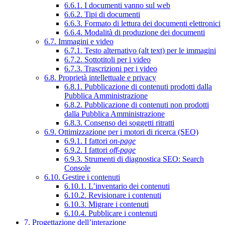
6.6.1. I documenti vanno sul web
6.6.2. Tipi di documenti
6.6.3. Formato di lettura dei documenti elettronici
6.6.4. Modalità di produzione dei documenti
6.7. Immagini e video
6.7.1. Testo alternativo (alt text) per le immagini
6.7.2. Sottotitoli per i video
6.7.3. Trascrizioni per i video
6.8. Proprietà intellettuale e privacy
6.8.1. Pubblicazione di contenuti prodotti dalla
Pubblica Amministrazione
6.8.2. Pubblicazione di contenuti non prodotti
dalla Pubblica Amministrazione
6.8.3. Consenso dei soggetti ritratti
6.9. Ottimizzazione per i motori di ricerca (SEO)
6.9.1. I fattori
on-page
6.9.2. I fattori
off-page
6.9.3. Strumenti di diagnostica SEO: Search
Console
6.10. Gestire i contenuti
6.10.1. L’inventario dei contenuti
6.10.2. Revisionare i contenuti
6.10.3. Migrare i contenuti
6.10.4. Pubblicare i contenuti
7. Progettazione dell’interazione