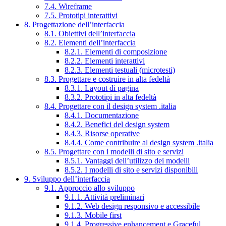
7.4. Wireframe
7.5. Prototipi interattivi
8. Progettazione dell’interfaccia
8.1. Obiettivi dell’interfaccia
8.2. Elementi dell’interfaccia
8.2.1. Elementi di composizione
8.2.2. Elementi interattivi
8.2.3. Elementi testuali (microtesti)
8.3. Progettare e costruire in alta fedeltà
8.3.1. Layout di pagina
8.3.2. Prototipi in alta fedeltà
8.4. Progettare con il design system .italia
8.4.1. Documentazione
8.4.2. Benefici del design system
8.4.3. Risorse operative
8.4.4. Come contribuire al design system .italia
8.5. Progettare con i modelli di sito e servizi
8.5.1. Vantaggi dell’utilizzo dei modelli
8.5.2. I modelli di sito e servizi disponibili
9. Sviluppo dell’interfaccia
9.1. Approccio allo sviluppo
9.1.1. Attività preliminari
9.1.2. Web design responsivo e accessibile
9.1.3. Mobile first
9.1.4. Progressive enhancement e Graceful