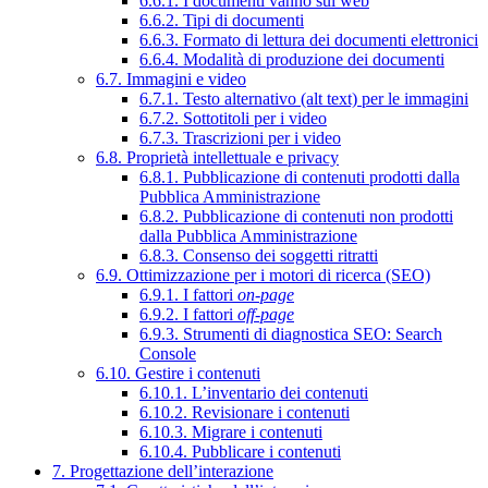
6.6.1. I documenti vanno sul web
6.6.2. Tipi di documenti
6.6.3. Formato di lettura dei documenti elettronici
6.6.4. Modalità di produzione dei documenti
6.7. Immagini e video
6.7.1. Testo alternativo (alt text) per le immagini
6.7.2. Sottotitoli per i video
6.7.3. Trascrizioni per i video
6.8. Proprietà intellettuale e privacy
6.8.1. Pubblicazione di contenuti prodotti dalla
Pubblica Amministrazione
6.8.2. Pubblicazione di contenuti non prodotti
dalla Pubblica Amministrazione
6.8.3. Consenso dei soggetti ritratti
6.9. Ottimizzazione per i motori di ricerca (SEO)
6.9.1. I fattori
on-page
6.9.2. I fattori
off-page
6.9.3. Strumenti di diagnostica SEO: Search
Console
6.10. Gestire i contenuti
6.10.1. L’inventario dei contenuti
6.10.2. Revisionare i contenuti
6.10.3. Migrare i contenuti
6.10.4. Pubblicare i contenuti
7. Progettazione dell’interazione