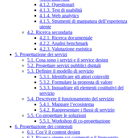
4.1.2. Questionari
4.1.3. Test di usabilità
4.1.4. Web analytics
4.1.5. Strumenti di mappatura dell’esperienza
utente
4.2. Ricerca secondaria
4.2.1. Ricerca documentale
4.2.2. Analisi benchmark
4.2.3. Valutazione euristica
5. Progettazione dei servizi
5.1. Cosa sono i servizi e il service design
5.2. Progettare servizi pubblici digitali
5.3. Definire il modello di servizio
5.3.1. Identificare gli attori coinvolti
5.3.2. Formulare la proposta di valore
5.3.3. Inquadrare gli elementi costitutivi del
servizio
5.4. Descrivere il funzionamento del servizio
5.4.1. Mappare l’ecosistema
5.4.2. Rappresentare i flussi di servizio
5.5. Co-progettare le soluzioni
5.5.1. Workshop di co-progettazione
6. Progettazione dei contenuti
6.1. Cos’è il content design
6.2. Ricerca utente sui contenuti e il linguaggio