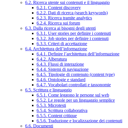
6.2. Ricerca utente sui contenuti e il linguaggio
6.2.1. Content discovery
6.2.2. Dati di ricerca (search keywords)
6.2.3. Ricerca tramite analytics
6.2.4. Ricerca sui forum
6.3. Dalla ricerca ai bisogni degli utenti
6.3.1. User stories per definire i contenuti
6.3.2. Job stories per definire i contenuti
6.3.3. Criteri di accettazione
6.4. Architettura dell’informazione
6.4.1. Definire l’architettura dell’informazione
6.4.2. Alberatura
6.4.3. Flussi di interazione
6.4.4. Sistemi di navigazione
6.4.5. Tipologie di contenuto (content type)
6.4.6. Ontologie e standard
6.4.7. Vocabolari controllati e tassonomie
6.5. Scrittura e linguaggio
6.5.1. Come leggono le persone sul web
6.5.2. Le regole per un linguaggio semplice
6.5.3. Microtesti
6.5.4. Scrittura collaborativa
6.5.5. Content critique
6.5.6. Traduzione e localizzazione dei contenuti
6.6. Documenti