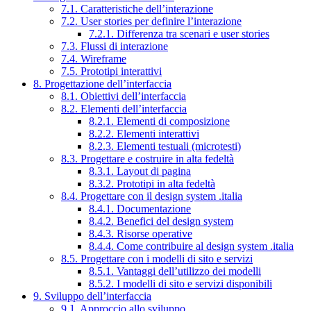
7.1. Caratteristiche dell’interazione
7.2. User stories per definire l’interazione
7.2.1. Differenza tra scenari e user stories
7.3. Flussi di interazione
7.4. Wireframe
7.5. Prototipi interattivi
8. Progettazione dell’interfaccia
8.1. Obiettivi dell’interfaccia
8.2. Elementi dell’interfaccia
8.2.1. Elementi di composizione
8.2.2. Elementi interattivi
8.2.3. Elementi testuali (microtesti)
8.3. Progettare e costruire in alta fedeltà
8.3.1. Layout di pagina
8.3.2. Prototipi in alta fedeltà
8.4. Progettare con il design system .italia
8.4.1. Documentazione
8.4.2. Benefici del design system
8.4.3. Risorse operative
8.4.4. Come contribuire al design system .italia
8.5. Progettare con i modelli di sito e servizi
8.5.1. Vantaggi dell’utilizzo dei modelli
8.5.2. I modelli di sito e servizi disponibili
9. Sviluppo dell’interfaccia
9.1. Approccio allo sviluppo