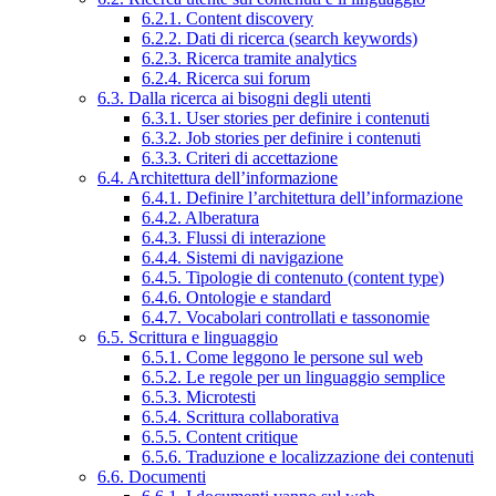
6.2.1. Content discovery
6.2.2. Dati di ricerca (search keywords)
6.2.3. Ricerca tramite analytics
6.2.4. Ricerca sui forum
6.3. Dalla ricerca ai bisogni degli utenti
6.3.1. User stories per definire i contenuti
6.3.2. Job stories per definire i contenuti
6.3.3. Criteri di accettazione
6.4. Architettura dell’informazione
6.4.1. Definire l’architettura dell’informazione
6.4.2. Alberatura
6.4.3. Flussi di interazione
6.4.4. Sistemi di navigazione
6.4.5. Tipologie di contenuto (content type)
6.4.6. Ontologie e standard
6.4.7. Vocabolari controllati e tassonomie
6.5. Scrittura e linguaggio
6.5.1. Come leggono le persone sul web
6.5.2. Le regole per un linguaggio semplice
6.5.3. Microtesti
6.5.4. Scrittura collaborativa
6.5.5. Content critique
6.5.6. Traduzione e localizzazione dei contenuti
6.6. Documenti