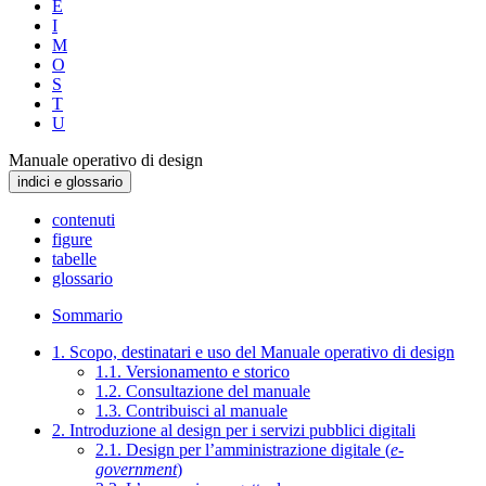
E
I
M
O
S
T
U
Manuale operativo di design
indici e glossario
contenuti
figure
tabelle
glossario
Sommario
1. Scopo, destinatari e uso del Manuale operativo di design
1.1. Versionamento e storico
1.2. Consultazione del manuale
1.3. Contribuisci al manuale
2. Introduzione al design per i servizi pubblici digitali
2.1. Design per l’amministrazione digitale (
e-
government
)