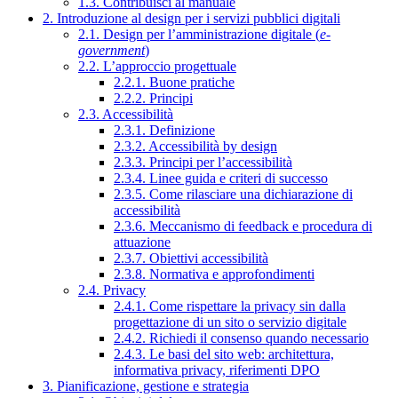
1.3. Contribuisci al manuale
2. Introduzione al design per i servizi pubblici digitali
2.1. Design per l’amministrazione digitale (
e-
government
)
2.2. L’approccio progettuale
2.2.1. Buone pratiche
2.2.2. Principi
2.3. Accessibilità
2.3.1. Definizione
2.3.2. Accessibilità by design
2.3.3. Principi per l’accessibilità
2.3.4. Linee guida e criteri di successo
2.3.5. Come rilasciare una dichiarazione di
accessibilità
2.3.6. Meccanismo di feedback e procedura di
attuazione
2.3.7. Obiettivi accessibilità
2.3.8. Normativa e approfondimenti
2.4. Privacy
2.4.1. Come rispettare la privacy sin dalla
progettazione di un sito o servizio digitale
2.4.2. Richiedi il consenso quando necessario
2.4.3. Le basi del sito web: architettura,
informativa privacy, riferimenti DPO
3. Pianificazione, gestione e strategia