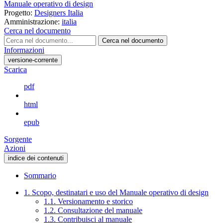
Manuale operativo di design
Progetto:
Designers Italia
Amministrazione:
italia
Cerca nel documento
Cerca nel documento
Informazioni
versione-corrente
Scarica
pdf
html
epub
Sorgente
Azioni
indice dei contenuti
Sommario
1. Scopo, destinatari e uso del Manuale operativo di design
1.1. Versionamento e storico
1.2. Consultazione del manuale
1.3. Contribuisci al manuale