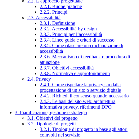
2.2. L’approccio progettuale
2.2.1. Buone pratiche
2.2.2. Principi
2.3. Accessibilità
2.3.1. Definizione
2.3.2. Accessibilità by design
2.3.3. Principi per l’accessibilità
2.3.4. Linee guida e criteri di successo
2.3.5. Come rilasciare una dichiarazione di
accessibilità
2.3.6. Meccanismo di feedback e procedura di
attuazione
2.3.7. Obiettivi accessibilità
2.3.8. Normativa e approfondimenti
2.4. Privacy
2.4.1. Come rispettare la privacy sin dalla
progettazione di un sito o servizio digitale
2.4.2. Richiedi il consenso quando necessario
2.4.3. Le basi del sito web: architettura,
informativa privacy, riferimenti DPO
3. Pianificazione, gestione e strategia
3.1. Obiettivi del progetto
3.2. Tipologie di progetti
3.2.1. Tipologie di progetto in base agli attori
coinvolti nel servizio