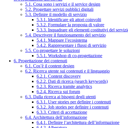
5.1. Cosa sono i servizi e il service design
5.2. Progettare servizi pubblici digitali
5.3. Definire il modello di servizio
5.3.1. Identificare gli attori coinvolti
5.3.2. Formulare la proposta di valore
5.3.3. Inquadrare gli elementi costitutivi del serviz
5.4. Descrivere il funzionamento del servizio
5.4.1. Mappare l’ecosistema
5.4.2. Rappresentare i flussi di servizio
5.5. Co-progettare le soluzioni
5.5.1. Workshop di co-progettazione
6. Progettazione dei contenuti
6.1. Cos’è il content design
6.2. Ricerca utente sui contenuti e il linguaggio
6.2.1. Content discovery
6.2.2. Dati di ricerca (search keywords)
6.2.3. Ricerca tramite analytics
6.2.4. Ricerca sui forum
6.3. Dalla ricerca ai bisogni degli utenti
6.3.1. User stories per definire i contenuti
6.3.2. Job stories per definire i contenuti
6.3.3. Criteri di accettazione
6.4. Architettura dell’informazione
6.4.1. Definire l’architettura dell’informazione
6.4.2. Alberatura