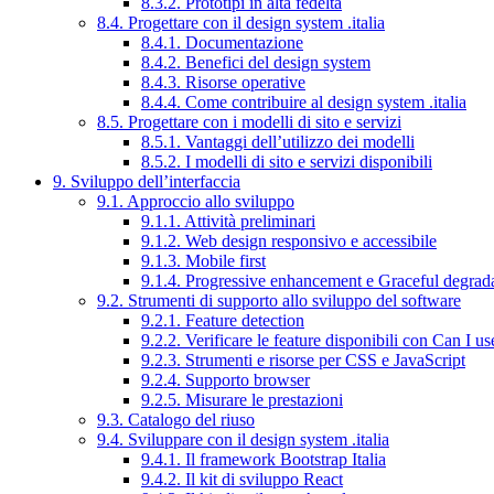
8.3.2. Prototipi in alta fedeltà
8.4. Progettare con il design system .italia
8.4.1. Documentazione
8.4.2. Benefici del design system
8.4.3. Risorse operative
8.4.4. Come contribuire al design system .italia
8.5. Progettare con i modelli di sito e servizi
8.5.1. Vantaggi dell’utilizzo dei modelli
8.5.2. I modelli di sito e servizi disponibili
9. Sviluppo dell’interfaccia
9.1. Approccio allo sviluppo
9.1.1. Attività preliminari
9.1.2. Web design responsivo e accessibile
9.1.3. Mobile first
9.1.4. Progressive enhancement e Graceful degrad
9.2. Strumenti di supporto allo sviluppo del software
9.2.1. Feature detection
9.2.2. Verificare le feature disponibili con Can I us
9.2.3. Strumenti e risorse per CSS e JavaScript
9.2.4. Supporto browser
9.2.5. Misurare le prestazioni
9.3. Catalogo del riuso
9.4. Sviluppare con il design system .italia
9.4.1. Il framework Bootstrap Italia
9.4.2. Il kit di sviluppo React