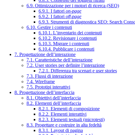
6.8.3. Consenso dei soggetti ritratti
6.9. Ottimizzazione per i motori di ricerca (SEO)
6.9.1. I fattori
on-page
6.9.2. I fattori
off-page
6.9.3. Strumenti di diagnostica SEO: Search Cons
6.10. Gestire i contenuti
6.10.1. L’inventario dei contenuti
6.10.2. Revisionare i contenuti
6.10.3. Migrare i contenuti
6.10.4. Pubblicare i contenuti
7. Progettazione dell’interazione
7.1. Caratteristiche dell’interazione
7.2. User stories per definire l’interazione
7.2.1. Differenza tra scenari e user stories
7.3. Flussi di interazione
7.4. Wireframe
7.5. Prototipi interattivi
8. Progettazione dell’interfaccia
8.1. Obiettivi dell’interfaccia
8.2. Elementi dell’interfaccia
8.2.1. Elementi di composizione
8.2.2. Elementi interattivi
8.2.3. Elementi testuali (microtesti)
8.3. Progettare e costruire in alta fedeltà
8.3.1. Layout di pagina