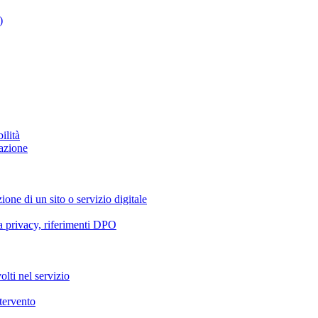
)
ilità
azione
ione di un sito o servizio digitale
va privacy, riferimenti DPO
olti nel servizio
ntervento