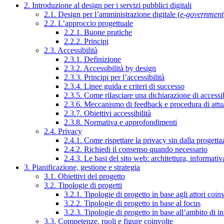
2. Introduzione al design per i servizi pubblici digitali
2.1. Design per l’amministrazione digitale (
e-government
2.2. L’approccio progettuale
2.2.1. Buone pratiche
2.2.2. Principi
2.3. Accessibilità
2.3.1. Definizione
2.3.2. Accessibilità by design
2.3.3. Principi per l’accessibilità
2.3.4. Linee guida e criteri di successo
2.3.5. Come rilasciare una dichiarazione di accessib
2.3.6. Meccanismo di feedback e procedura di attu
2.3.7. Obiettivi accessibilità
2.3.8. Normativa e approfondimenti
2.4. Privacy
2.4.1. Come rispettare la privacy sin dalla progettaz
2.4.2. Richiedi il consenso quando necessario
2.4.3. Le basi del sito web: architettura, informati
3. Pianificazione, gestione e strategia
3.1. Obiettivi del progetto
3.2. Tipologie di progetti
3.2.1. Tipologie di progetto in base agli attori coinv
3.2.2. Tipologie di progetto in base al focus
3.2.3. Tipologie di progetto in base all’ambito di i
3.3. Competenze, ruoli e figure coinvolte