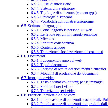
6.4.3. Flussi di interazione
6.4.4. Sistemi di navigazione
6.4.5. Tipologie di contenuto (content type)
6.4.6. Ontologie e standard
6.4.7. Vocabolari controllati e tassonomie
6.5. Scrittura e linguaggio
6.5.1. Come leggono le persone sul web
6.5.2. Le regole per un linguaggio semplice
6.5.3. Microtesti
6.5.4. Scrittura collaborativa
6.5.5. Content critique
6.5.6. Traduzione e localizzazione dei contenuti
6.6. Documenti
6.6.1. I documenti vanno sul web
6.6.2. Tipi di documenti
6.6.3. Formato di lettura dei documenti elettronici
6.6.4. Modalità di produzione dei documenti
6.7. Immagini e video
6.7.1. Testo alternativo (alt text) per le immagini
6.7.2. Sottotitoli per i video
6.7.3. Trascrizioni per i video
6.8. Proprietà intellettuale e privacy
6.8.1. Pubblicazione di contenuti prodotti dalla P
6.8.2. Pubblicazione di contenuti non prodotti dal