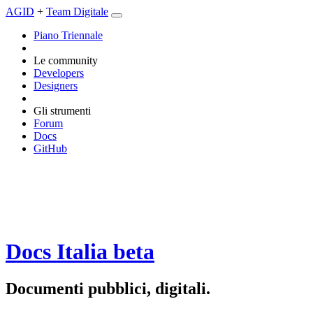
AGID
+
Team Digitale
Piano Triennale
Le community
Developers
Designers
Gli strumenti
Forum
Docs
GitHub
Docs Italia
beta
Documenti pubblici, digitali.