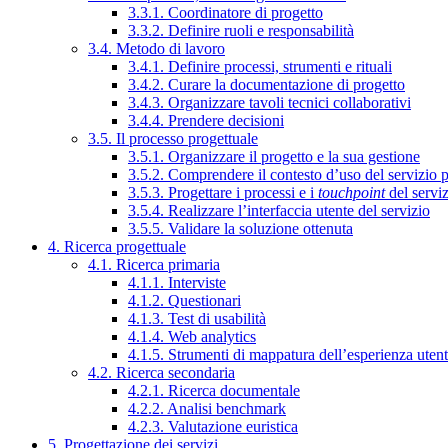
3.3.1. Coordinatore di progetto
3.3.2. Definire ruoli e responsabilità
3.4. Metodo di lavoro
3.4.1. Definire processi, strumenti e rituali
3.4.2. Curare la documentazione di progetto
3.4.3. Organizzare tavoli tecnici collaborativi
3.4.4. Prendere decisioni
3.5. Il processo progettuale
3.5.1. Organizzare il progetto e la sua gestione
3.5.2. Comprendere il contesto d’uso del servizio 
3.5.3. Progettare i processi e i
touchpoint
del servi
3.5.4. Realizzare l’interfaccia utente del servizio
3.5.5. Validare la soluzione ottenuta
4. Ricerca progettuale
4.1. Ricerca primaria
4.1.1. Interviste
4.1.2. Questionari
4.1.3. Test di usabilità
4.1.4. Web analytics
4.1.5. Strumenti di mappatura dell’esperienza uten
4.2. Ricerca secondaria
4.2.1. Ricerca documentale
4.2.2. Analisi benchmark
4.2.3. Valutazione euristica
5. Progettazione dei servizi