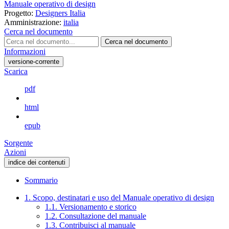
Manuale operativo di design
Progetto:
Designers Italia
Amministrazione:
italia
Cerca nel documento
Cerca nel documento
Informazioni
versione-corrente
Scarica
pdf
html
epub
Sorgente
Azioni
indice dei contenuti
Sommario
1. Scopo, destinatari e uso del Manuale operativo di design
1.1. Versionamento e storico
1.2. Consultazione del manuale
1.3. Contribuisci al manuale