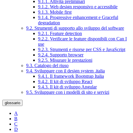
9.1.1. Attività preliminari
9.1.2. Web design responsivo e accessibile
9.1.3. Mobile first
9.1.4. Progressive enhancement e Graceful
degradation
9.2. Strumenti di supporto allo sviluppo del software
9.2.1. Feature detection
9.2.2. Verificare le feature disponibili con Can I
use
9.2.3. Strumenti e risorse per CSS e JavaScript
9.2.4. Supporto browser
9.2.5. Misurare le prestazioni
9.3. Catalogo del riuso
9.4. Sviluppare con il design system .italia
9.4.1. Il framework Bootstrap Italia
9.4.2. Il kit di sviluppo React
9.4.3. Il kit di sviluppo Angular
9.5. Sviluppare con i modelli di sito e servizi
glossario
A
B
C
D