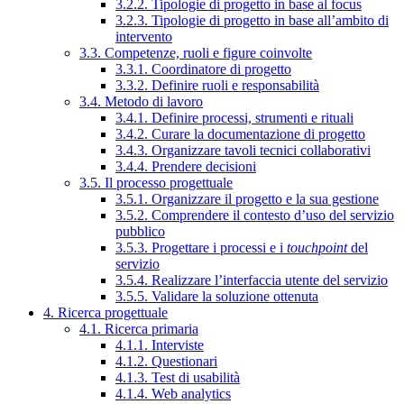
3.2.2. Tipologie di progetto in base al focus
3.2.3. Tipologie di progetto in base all’ambito di
intervento
3.3. Competenze, ruoli e figure coinvolte
3.3.1. Coordinatore di progetto
3.3.2. Definire ruoli e responsabilità
3.4. Metodo di lavoro
3.4.1. Definire processi, strumenti e rituali
3.4.2. Curare la documentazione di progetto
3.4.3. Organizzare tavoli tecnici collaborativi
3.4.4. Prendere decisioni
3.5. Il processo progettuale
3.5.1. Organizzare il progetto e la sua gestione
3.5.2. Comprendere il contesto d’uso del servizio
pubblico
3.5.3. Progettare i processi e i
touchpoint
del
servizio
3.5.4. Realizzare l’interfaccia utente del servizio
3.5.5. Validare la soluzione ottenuta
4. Ricerca progettuale
4.1. Ricerca primaria
4.1.1. Interviste
4.1.2. Questionari
4.1.3. Test di usabilità
4.1.4. Web analytics