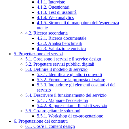
4.1.1. Interviste
4.1.2. Questionari
4.1.3. Test di usabilità
4.1.4. Web analytics
4.1.5. Strumenti di mappatura dell’esperienza
utente
4.2. Ricerca secondaria
4.2.1. Ricerca documentale
4.2.2. Analisi benchmark
4.2.3. Valutazione euristica
5. Progettazione dei servizi
5.1. Cosa sono i servizi e il service design
5.2. Progettare servizi pubblici digitali
5.3. Definire il modello di servizio
5.3.1. Identificare gli attori coinvolti
5.3.2. Formulare la proposta di valore
5.3.3. Inquadrare gli elementi costitutivi del
servizio
5.4. Descrivere il funzionamento del servizio
5.4.1. Mappare l’ecosistema
5.4.2. Rappresentare i flussi di servizio
5.5. Co-progettare le soluzioni
5.5.1. Workshop di co-progettazione
6. Progettazione dei contenuti
6.1. Cos’è il content design