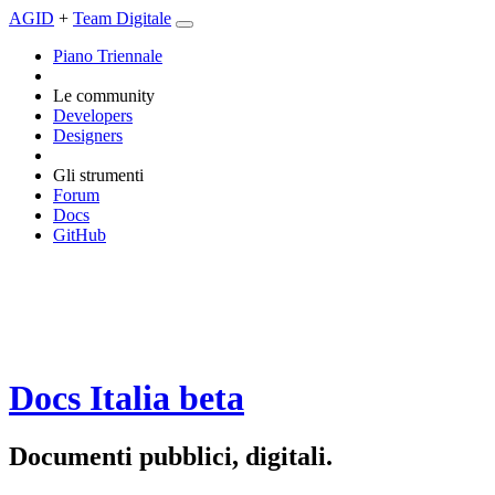
AGID
+
Team Digitale
Piano Triennale
Le community
Developers
Designers
Gli strumenti
Forum
Docs
GitHub
Docs Italia
beta
Documenti pubblici, digitali.