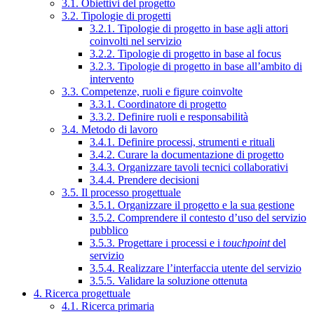
3.1. Obiettivi del progetto
3.2. Tipologie di progetti
3.2.1. Tipologie di progetto in base agli attori
coinvolti nel servizio
3.2.2. Tipologie di progetto in base al focus
3.2.3. Tipologie di progetto in base all’ambito di
intervento
3.3. Competenze, ruoli e figure coinvolte
3.3.1. Coordinatore di progetto
3.3.2. Definire ruoli e responsabilità
3.4. Metodo di lavoro
3.4.1. Definire processi, strumenti e rituali
3.4.2. Curare la documentazione di progetto
3.4.3. Organizzare tavoli tecnici collaborativi
3.4.4. Prendere decisioni
3.5. Il processo progettuale
3.5.1. Organizzare il progetto e la sua gestione
3.5.2. Comprendere il contesto d’uso del servizio
pubblico
3.5.3. Progettare i processi e i
touchpoint
del
servizio
3.5.4. Realizzare l’interfaccia utente del servizio
3.5.5. Validare la soluzione ottenuta
4. Ricerca progettuale
4.1. Ricerca primaria