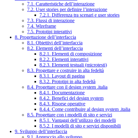
7.1. Caratteristiche dell’interazione
7.2. User stories per definire l’interazione
7.2.1. Differenza tra scenari e user stories
7.3. Flussi di interazione
7.4. Wireframe
7.5. Prototipi interattivi
8. Progettazione dell’interfaccia
8.1. Obiettivi dell’interfaccia
8.2. Elementi dell’interfaccia
8.2.1. Elementi di composizione
8.2.2. Elementi interattivi
8.2.3. Elementi testuali (microtesti)
8.3. Progettare e costruire in alta fedeltà
8.3.1. Layout di pagina
8.3.2. Prototipi in alta fedeltà
8.4. Progettare con il design system .italia
8.4.1. Documentazione
8.4.2. Benefici del design system
8.4.3. Risorse operative
8.4.4. Come contribuire al design system .italia
8.5. Progettare con i modelli di sito e servizi
8.5.1. Vantaggi dell’utilizzo dei modelli
8.5.2. I modelli di sito e servizi disponibili
9. Sviluppo dell’interfaccia
9.1. Approccio allo sviluppo