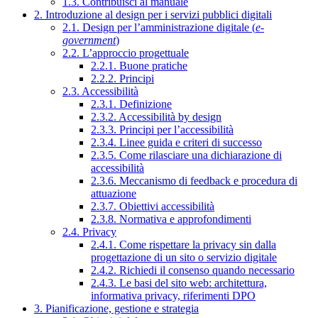
1.3. Contribuisci al manuale
2. Introduzione al design per i servizi pubblici digitali
2.1. Design per l’amministrazione digitale (
e-
government
)
2.2. L’approccio progettuale
2.2.1. Buone pratiche
2.2.2. Principi
2.3. Accessibilità
2.3.1. Definizione
2.3.2. Accessibilità by design
2.3.3. Principi per l’accessibilità
2.3.4. Linee guida e criteri di successo
2.3.5. Come rilasciare una dichiarazione di
accessibilità
2.3.6. Meccanismo di feedback e procedura di
attuazione
2.3.7. Obiettivi accessibilità
2.3.8. Normativa e approfondimenti
2.4. Privacy
2.4.1. Come rispettare la privacy sin dalla
progettazione di un sito o servizio digitale
2.4.2. Richiedi il consenso quando necessario
2.4.3. Le basi del sito web: architettura,
informativa privacy, riferimenti DPO
3. Pianificazione, gestione e strategia