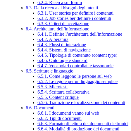
6.2.4. Ricerca sui forum
6.3. Dalla ricerca ai bisogni degli utenti
6.3.1. User stories per definire i contenuti
6.3.2. Job stories per definire i contenuti
6.3.3. Criteri di accettazione
6.4. Architettura dell’informazione
6.4.1. Definire l’architettura dell’informazione
6.4.2. Alberatura
6.4.3. Flussi di interazione
6.4.4. Sistemi di navigazione
6.4.5. Tipologie di contenuto (content type)
6.4.6. Ontologie e standard
6.4.7. Vocabolari controllati e tassonomie
6.5. Scrittura e linguaggio
6.5.1. Come leggono le persone sul web
6.5.2. Le regole per un linguaggio semplice
6.5.3. Microtesti
6.5.4. Scrittura collaborativa
6.5.5. Content critique
6.5.6. Traduzione e localizzazione dei contenuti
6.6. Documenti
6.6.1. I documenti vanno sul web
6.6.2. Tipi di documenti
6.6.3. Formato di lettura dei documenti elettronici
6.6.4. Modalità di produzione dei documenti