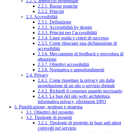
2.2. L’approccio progettuale
2.2.1. Buone pratiche
2.2.2. Principi
2.3. Accessibilità
2.3.1. Definizione
2.3.2. Accessibilità by design
2.3.3. Principi per l’accessibilità
2.3.4. Linee guida e criteri di successo
2.3.5. Come rilasciare una dichiarazione di
accessibilità
2.3.6. Meccanismo di feedback e procedura di
attuazione
2.3.7. Obiettivi accessibilità
2.3.8. Normativa e approfondimenti
2.4. Privacy
2.4.1. Come rispettare la privacy sin dalla
progettazione di un sito o servizio digitale
2.4.2. Richiedi il consenso quando necessario
2.4.3. Le basi del sito web: architettura,
informativa privacy, riferimenti DPO
3. Pianificazione, gestione e strategia
3.1. Obiettivi del progetto
3.2. Tipologie di progetti
3.2.1. Tipologie di progetto in base agli attori
coinvolti nel servizio