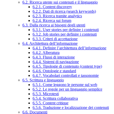
6.2. Ricerca utente sui contenuti e il linguaggio
6.2.1. Content discovery
6.2.2. Dati di ricerca (search keywords)
6.2.3. Ricerca tramite analytics
6.2.4. Ricerca sui forum
6.3. Dalla ricerca ai bisogni degli utenti
6.3.1. User stories per definire i contenuti
6.3.2. Job stories per definire i contenuti
6.3.3. Criteri di accettazione
6.4. Architettura dell’informazione
6.4.1. Definire l’architettura dell’informazione
6.4.2. Alberatura
6.4.3. Flussi di interazione
6.4.4. Sistemi di navigazione
6.4.5. Tipologie di contenuto (content type)
6.4.6. Ontologie e standard
6.4.7. Vocabolari controllati e tassonomie
6.5. Scrittura e linguaggio
6.5.1. Come leggono le persone sul web
6.5.2. Le regole per un linguaggio semplice
6.5.3. Microtesti
6.5.4. Scrittura collaborativa
6.5.5. Content critique
6.5.6. Traduzione e localizzazione dei contenuti
6.6. Documenti