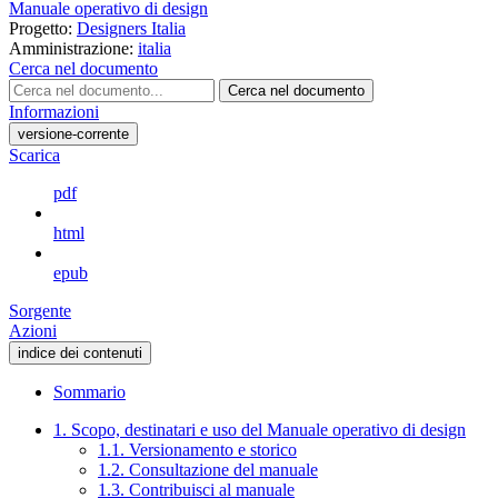
Manuale operativo di design
Progetto:
Designers Italia
Amministrazione:
italia
Cerca nel documento
Cerca nel documento
Informazioni
versione-corrente
Scarica
pdf
html
epub
Sorgente
Azioni
indice dei contenuti
Sommario
1. Scopo, destinatari e uso del Manuale operativo di design
1.1. Versionamento e storico
1.2. Consultazione del manuale
1.3. Contribuisci al manuale