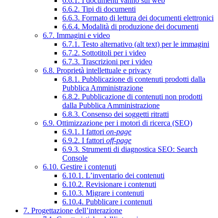
6.6.1. I documenti vanno sul web
6.6.2. Tipi di documenti
6.6.3. Formato di lettura dei documenti elettronici
6.6.4. Modalità di produzione dei documenti
6.7. Immagini e video
6.7.1. Testo alternativo (alt text) per le immagini
6.7.2. Sottotitoli per i video
6.7.3. Trascrizioni per i video
6.8. Proprietà intellettuale e privacy
6.8.1. Pubblicazione di contenuti prodotti dalla
Pubblica Amministrazione
6.8.2. Pubblicazione di contenuti non prodotti
dalla Pubblica Amministrazione
6.8.3. Consenso dei soggetti ritratti
6.9. Ottimizzazione per i motori di ricerca (SEO)
6.9.1. I fattori
on-page
6.9.2. I fattori
off-page
6.9.3. Strumenti di diagnostica SEO: Search
Console
6.10. Gestire i contenuti
6.10.1. L’inventario dei contenuti
6.10.2. Revisionare i contenuti
6.10.3. Migrare i contenuti
6.10.4. Pubblicare i contenuti
7. Progettazione dell’interazione