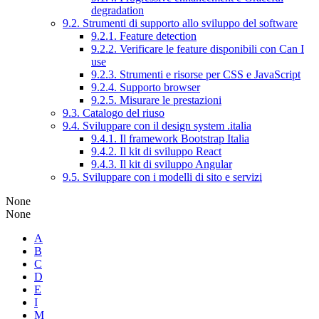
degradation
9.2. Strumenti di supporto allo sviluppo del software
9.2.1. Feature detection
9.2.2. Verificare le feature disponibili con Can I
use
9.2.3. Strumenti e risorse per CSS e JavaScript
9.2.4. Supporto browser
9.2.5. Misurare le prestazioni
9.3. Catalogo del riuso
9.4. Sviluppare con il design system .italia
9.4.1. Il framework Bootstrap Italia
9.4.2. Il kit di sviluppo React
9.4.3. Il kit di sviluppo Angular
9.5. Sviluppare con i modelli di sito e servizi
None
None
A
B
C
D
E
I
M