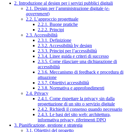
2. Introduzione al design per i servizi pubblici digitali
2.1. Design per l’amministrazione digitale (
e-
government
)
2.2. L’approccio progettuale
2.2.1. Buone pratiche
2.2.2. Principi
2.3. Accessibilità
2.3.1. Definizione
2.3.2. Accessibilità by design
2.3.3. Principi per l’accessibilità
2.3.4. Linee guida e criteri di successo
2.3.5. Come rilasciare una dichiarazione di
accessibilità
2.3.6. Meccanismo di feedback e procedura di
attuazione
2.3.7. Obiettivi accessibilità
2.3.8. Normativa e approfondimenti
2.4. Privacy
2.4.1. Come rispettare la privacy sin dalla
progettazione di un sito o servizio digitale
2.4.2. Richiedi il consenso quando necessario
2.4.3. Le basi del sito web: architettura,
informativa privacy, riferimenti DPO
3. Pianificazione, gestione e strategia
3.1. Obiettivi del progetto