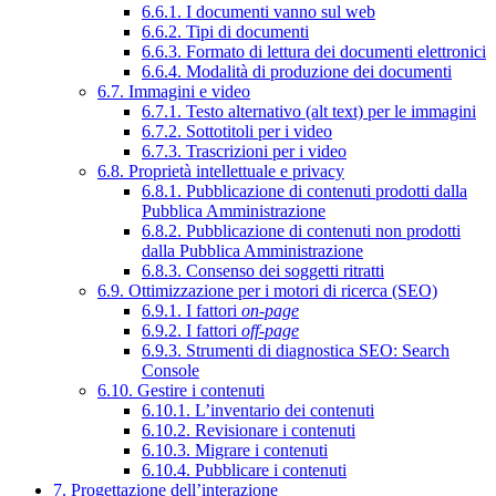
6.6.1. I documenti vanno sul web
6.6.2. Tipi di documenti
6.6.3. Formato di lettura dei documenti elettronici
6.6.4. Modalità di produzione dei documenti
6.7. Immagini e video
6.7.1. Testo alternativo (alt text) per le immagini
6.7.2. Sottotitoli per i video
6.7.3. Trascrizioni per i video
6.8. Proprietà intellettuale e privacy
6.8.1. Pubblicazione di contenuti prodotti dalla
Pubblica Amministrazione
6.8.2. Pubblicazione di contenuti non prodotti
dalla Pubblica Amministrazione
6.8.3. Consenso dei soggetti ritratti
6.9. Ottimizzazione per i motori di ricerca (SEO)
6.9.1. I fattori
on-page
6.9.2. I fattori
off-page
6.9.3. Strumenti di diagnostica SEO: Search
Console
6.10. Gestire i contenuti
6.10.1. L’inventario dei contenuti
6.10.2. Revisionare i contenuti
6.10.3. Migrare i contenuti
6.10.4. Pubblicare i contenuti
7. Progettazione dell’interazione