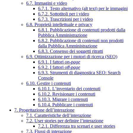
6.7. Immagini e video
6.7.1. Testo alternativo (alt text) per le immagini
6.7.2. Sottotitoli per i video
6.7.3. Trascrizioni per i video
6.8. Proprietà intellettuale e privacy
6.8.1. Pubblicazione di contenuti prodotti dalla
Pubblica Amministrazione
6.8.2. Pubblicazione di contenuti non prodotti
dalla Pubblica Amministrazione
6.8.3. Consenso dei soggetti ritratti
6.9. Ottimizzazione per i motori di ricerca (SEO)
6.9.1. I fattori
on-page
6.9.2. I fattori
off-page
6.9.3. Strumenti di diagnostica SEO: Search
Console
6.10. Gestire i contenuti
6.10.1. L’inventario dei contenuti
6.10.2. Revisionare i contenuti
6.10.3. Migrare i contenuti
6.10.4. Pubblicare i contenuti
7. Progettazione dell’interazione
7.1. Caratteristiche dell’interazione
7.2. User stories per definire l’interazione
7.2.1. Differenza tra scenari e user stories
7.3. Flussi di interazione