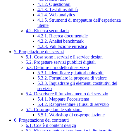
4.1.2. Questionari
4.1.3. Test di usabilità
4.1.4. Web analytics
4.1.5. Strumenti di mappatura dell’esperienza
utente
4.2. Ricerca secondaria
4.2.1. Ricerca documentale
4.2.2. Analisi benchmark
4.2.3. Valutazione euristica
5. Progettazione dei servizi
5.1. Cosa sono i servizi e il service design
5.2. Progettare servizi pubblici digitali
5.3. Definire il modello di servizio
5.3.1. Identificare gli attori coinvolti
5.3.2. Formulare la proposta di valore
5.3.3. Inquadrare gli elementi costitutivi del
servizio
5.4. Descrivere il funzionamento del servizio
5.4.1. Mappare l’ecosistema
5.4.2. Rappresentare i flussi di servizio
5.5. Co-progettare le soluzioni
5.5.1. Workshop di co-progettazione
6. Progettazione dei contenuti
6.1. Cos’è il content design
6.2. Ricerca utente sui contenuti e il linguaggio