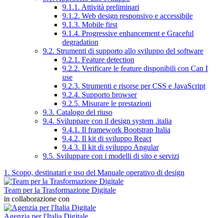
9.1.1. Attività preliminari
9.1.2. Web design responsivo e accessibile
9.1.3. Mobile first
9.1.4. Progressive enhancement e Graceful
degradation
9.2. Strumenti di supporto allo sviluppo del software
9.2.1. Feature detection
9.2.2. Verificare le feature disponibili con Can I
use
9.2.3. Strumenti e risorse per CSS e JavaScript
9.2.4. Supporto browser
9.2.5. Misurare le prestazioni
9.3. Catalogo del riuso
9.4. Sviluppare con il design system .italia
9.4.1. Il framework Bootstrap Italia
9.4.2. Il kit di sviluppo React
9.4.3. Il kit di sviluppo Angular
9.5. Sviluppare con i modelli di sito e servizi
1. Scopo, destinatari e uso del Manuale operativo di design
Team per la Trasformazione Digitale
in collaborazione con
Agenzia per l'Italia Digitale