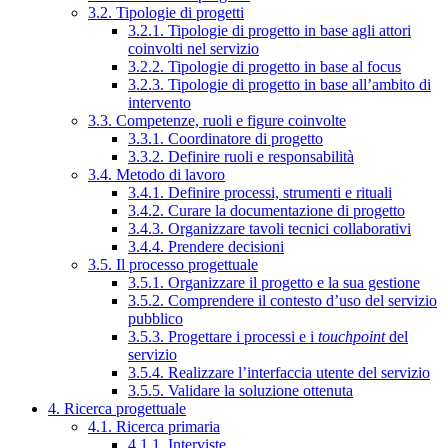
3.2. Tipologie di progetti
3.2.1. Tipologie di progetto in base agli attori
coinvolti nel servizio
3.2.2. Tipologie di progetto in base al focus
3.2.3. Tipologie di progetto in base all’ambito di
intervento
3.3. Competenze, ruoli e figure coinvolte
3.3.1. Coordinatore di progetto
3.3.2. Definire ruoli e responsabilità
3.4. Metodo di lavoro
3.4.1. Definire processi, strumenti e rituali
3.4.2. Curare la documentazione di progetto
3.4.3. Organizzare tavoli tecnici collaborativi
3.4.4. Prendere decisioni
3.5. Il processo progettuale
3.5.1. Organizzare il progetto e la sua gestione
3.5.2. Comprendere il contesto d’uso del servizio
pubblico
3.5.3. Progettare i processi e i
touchpoint
del
servizio
3.5.4. Realizzare l’interfaccia utente del servizio
3.5.5. Validare la soluzione ottenuta
4. Ricerca progettuale
4.1. Ricerca primaria
4.1.1. Interviste