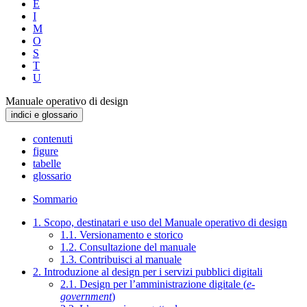
E
I
M
O
S
T
U
Manuale operativo di design
indici e glossario
contenuti
figure
tabelle
glossario
Sommario
1. Scopo, destinatari e uso del Manuale operativo di design
1.1. Versionamento e storico
1.2. Consultazione del manuale
1.3. Contribuisci al manuale
2. Introduzione al design per i servizi pubblici digitali
2.1. Design per l’amministrazione digitale (
e-
government
)