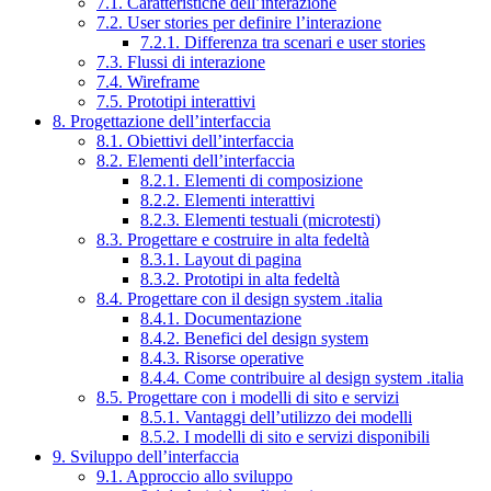
7.1. Caratteristiche dell’interazione
7.2. User stories per definire l’interazione
7.2.1. Differenza tra scenari e user stories
7.3. Flussi di interazione
7.4. Wireframe
7.5. Prototipi interattivi
8. Progettazione dell’interfaccia
8.1. Obiettivi dell’interfaccia
8.2. Elementi dell’interfaccia
8.2.1. Elementi di composizione
8.2.2. Elementi interattivi
8.2.3. Elementi testuali (microtesti)
8.3. Progettare e costruire in alta fedeltà
8.3.1. Layout di pagina
8.3.2. Prototipi in alta fedeltà
8.4. Progettare con il design system .italia
8.4.1. Documentazione
8.4.2. Benefici del design system
8.4.3. Risorse operative
8.4.4. Come contribuire al design system .italia
8.5. Progettare con i modelli di sito e servizi
8.5.1. Vantaggi dell’utilizzo dei modelli
8.5.2. I modelli di sito e servizi disponibili
9. Sviluppo dell’interfaccia
9.1. Approccio allo sviluppo