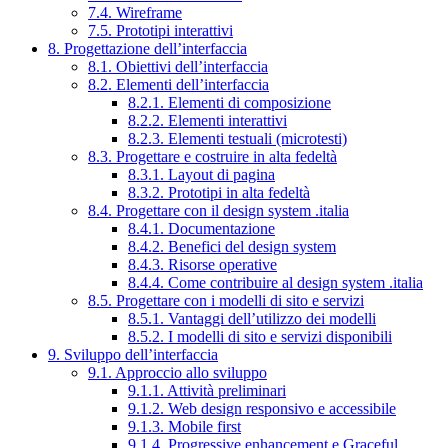
7.4. Wireframe
7.5. Prototipi interattivi
8. Progettazione dell’interfaccia
8.1. Obiettivi dell’interfaccia
8.2. Elementi dell’interfaccia
8.2.1. Elementi di composizione
8.2.2. Elementi interattivi
8.2.3. Elementi testuali (microtesti)
8.3. Progettare e costruire in alta fedeltà
8.3.1. Layout di pagina
8.3.2. Prototipi in alta fedeltà
8.4. Progettare con il design system .italia
8.4.1. Documentazione
8.4.2. Benefici del design system
8.4.3. Risorse operative
8.4.4. Come contribuire al design system .italia
8.5. Progettare con i modelli di sito e servizi
8.5.1. Vantaggi dell’utilizzo dei modelli
8.5.2. I modelli di sito e servizi disponibili
9. Sviluppo dell’interfaccia
9.1. Approccio allo sviluppo
9.1.1. Attività preliminari
9.1.2. Web design responsivo e accessibile
9.1.3. Mobile first
9.1.4. Progressive enhancement e Graceful