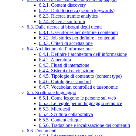
6.2.1. Content discovery
6.2.2. Dati di ricerca (search keywords)
6.2.3. Ricerca tramite analytics
6.2.4. Ricerca sui forum
6.3. Dalla ricerca ai bisogni degli utenti
6.3.1. User stories per definire i contenuti
6.3.2. Job stories per definire i contenuti
6.3.3. Criteri di accettazione
6.4. Architettura dell’informazione
6.4.1. Definire l’architettura dell’informazione
6.4.2. Alberatura
6.4.3. Flussi di interazione
6.4.4. Sistemi di navigazione
6.4.5. Tipologie di contenuto (content type)
6.4.6. Ontologie e standard
6.4.7. Vocabolari controllati e tassonomie
6.5. Scrittura e linguaggio
6.5.1. Come leggono le persone sul web
6.5.2. Le regole per un linguaggio semplice
6.5.3. Microtesti
6.5.4. Scrittura collaborativa
6.5.5. Content critique
6.5.6. Traduzione e localizzazione dei contenuti
6.6. Documenti