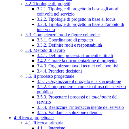
3.2. Tipologie di progetti
3.2.1. Tipologie di progetto in base agli attori
coinvolti nel servizio
3.2.2. Tipologie di progetto in base al focus
3.2.3. Tipologie di progetto in base all’ambito di
intervento
3.3. Competenze, ruoli e figure coinvolte
3.3.1. Coordinatore di progetto
3.3.2. Definire ruoli e responsabilità
3.4. Metodo di lavoro
3.4.1. Definire processi, strumenti e rituali
3.4.2. Curare la documentazione di progetto
3.4.3. Organizzare tavoli tecnici collaborativi
3.4.4. Prendere decisioni
3.5. Il processo progettuale
3.5.1. Organizzare il progetto e la sua gestione
3.5.2. Comprendere il contesto d’uso del servizio
pubblico
3.5.3. Progettare i processi e i
touchpoint
del
servizio
3.5.4. Realizzare l’interfaccia utente del servizio
3.5.5. Validare la soluzione ottenuta
4. Ricerca progettuale
4.1. Ricerca primaria
4.1.1. Interviste