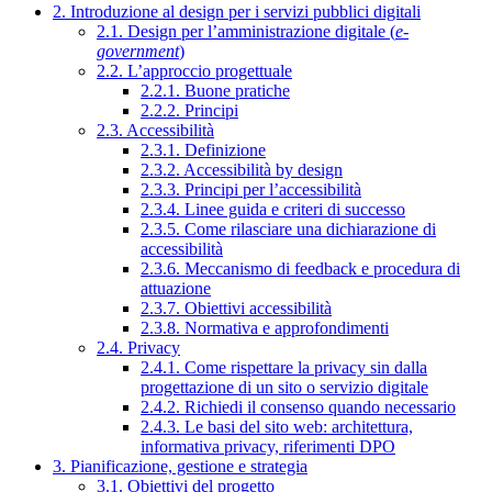
2. Introduzione al design per i servizi pubblici digitali
2.1. Design per l’amministrazione digitale (
e-
government
)
2.2. L’approccio progettuale
2.2.1. Buone pratiche
2.2.2. Principi
2.3. Accessibilità
2.3.1. Definizione
2.3.2. Accessibilità by design
2.3.3. Principi per l’accessibilità
2.3.4. Linee guida e criteri di successo
2.3.5. Come rilasciare una dichiarazione di
accessibilità
2.3.6. Meccanismo di feedback e procedura di
attuazione
2.3.7. Obiettivi accessibilità
2.3.8. Normativa e approfondimenti
2.4. Privacy
2.4.1. Come rispettare la privacy sin dalla
progettazione di un sito o servizio digitale
2.4.2. Richiedi il consenso quando necessario
2.4.3. Le basi del sito web: architettura,
informativa privacy, riferimenti DPO
3. Pianificazione, gestione e strategia
3.1. Obiettivi del progetto