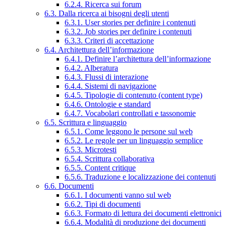
6.2.4. Ricerca sui forum
6.3. Dalla ricerca ai bisogni degli utenti
6.3.1. User stories per definire i contenuti
6.3.2. Job stories per definire i contenuti
6.3.3. Criteri di accettazione
6.4. Architettura dell’informazione
6.4.1. Definire l’architettura dell’informazione
6.4.2. Alberatura
6.4.3. Flussi di interazione
6.4.4. Sistemi di navigazione
6.4.5. Tipologie di contenuto (content type)
6.4.6. Ontologie e standard
6.4.7. Vocabolari controllati e tassonomie
6.5. Scrittura e linguaggio
6.5.1. Come leggono le persone sul web
6.5.2. Le regole per un linguaggio semplice
6.5.3. Microtesti
6.5.4. Scrittura collaborativa
6.5.5. Content critique
6.5.6. Traduzione e localizzazione dei contenuti
6.6. Documenti
6.6.1. I documenti vanno sul web
6.6.2. Tipi di documenti
6.6.3. Formato di lettura dei documenti elettronici
6.6.4. Modalità di produzione dei documenti