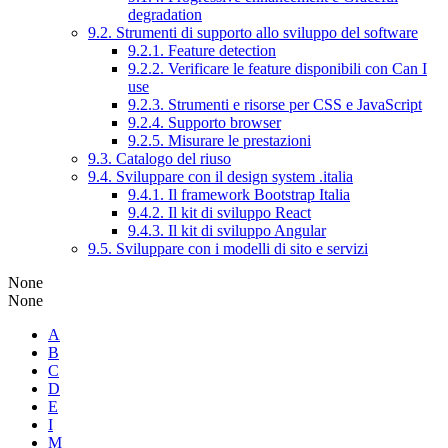
degradation
9.2. Strumenti di supporto allo sviluppo del software
9.2.1. Feature detection
9.2.2. Verificare le feature disponibili con Can I
use
9.2.3. Strumenti e risorse per CSS e JavaScript
9.2.4. Supporto browser
9.2.5. Misurare le prestazioni
9.3. Catalogo del riuso
9.4. Sviluppare con il design system .italia
9.4.1. Il framework Bootstrap Italia
9.4.2. Il kit di sviluppo React
9.4.3. Il kit di sviluppo Angular
9.5. Sviluppare con i modelli di sito e servizi
None
None
A
B
C
D
E
I
M