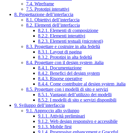
7.4. Wireframe
7.5. Prototipi interattivi
8. Progettazione dell’interfaccia
8.1. Obiettivi dell’interfaccia
8.2. Elementi dell’interfaccia
8.2.1. Elementi di composizione
8.2.2. Elementi interattivi
8.2.3. Elementi testuali (microtesti)
8.3. Progettare e costruire in alta fedeltà
8.3.1. Layout di pagina
8.3.2. Prototipi in alta fedeltà
8.4. Progettare con il design system .italia
8.4.1. Documentazione
8.4.2. Benefici del design system
8.4.3. Risorse operative
8.4.4. Come contribuire al design system .italia
8.5. Progettare con i modelli di sito e servizi
8.5.1. Vantaggi dell’utilizzo dei modelli
8.5.2. I modelli di sito e servizi disponibili
9. Sviluppo dell’interfaccia
9.1. Approccio allo sviluppo
9.1.1. Attività preliminari
9.1.2. Web design responsivo e accessibile
9.1.3. Mobile first
9.1.4. Progressive enhancement e Graceful