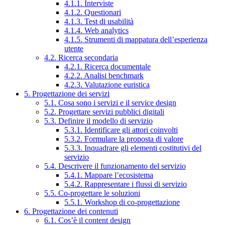
4.1.1. Interviste
4.1.2. Questionari
4.1.3. Test di usabilità
4.1.4. Web analytics
4.1.5. Strumenti di mappatura dell’esperienza
utente
4.2. Ricerca secondaria
4.2.1. Ricerca documentale
4.2.2. Analisi benchmark
4.2.3. Valutazione euristica
5. Progettazione dei servizi
5.1. Cosa sono i servizi e il service design
5.2. Progettare servizi pubblici digitali
5.3. Definire il modello di servizio
5.3.1. Identificare gli attori coinvolti
5.3.2. Formulare la proposta di valore
5.3.3. Inquadrare gli elementi costitutivi del
servizio
5.4. Descrivere il funzionamento del servizio
5.4.1. Mappare l’ecosistema
5.4.2. Rappresentare i flussi di servizio
5.5. Co-progettare le soluzioni
5.5.1. Workshop di co-progettazione
6. Progettazione dei contenuti
6.1. Cos’è il content design