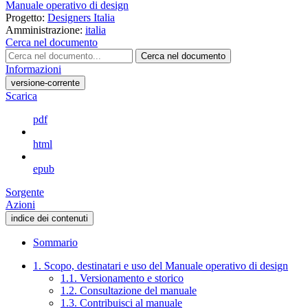
Manuale operativo di design
Progetto:
Designers Italia
Amministrazione:
italia
Cerca nel documento
Cerca nel documento
Informazioni
versione-corrente
Scarica
pdf
html
epub
Sorgente
Azioni
indice dei contenuti
Sommario
1. Scopo, destinatari e uso del Manuale operativo di design
1.1. Versionamento e storico
1.2. Consultazione del manuale
1.3. Contribuisci al manuale