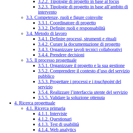
3.2.2. Tipologie di progetto in base al focus
3.2.3. Tipologie di progetto in base all’ambito di
intervento
3.3. Competenze, ruoli e figure coinvolte
3.3.1. Coordinatore di progetto
3.3.2. Definire ruoli e responsabilità
3.4. Metodo di lavoro
3.4.1. Definire processi, strumenti e rituali
3.4.2. Curare la documentazione di progetto
3.4.3. Organizzare tavoli tecnici collaborativi
3.4.4. Prendere decisioni
3.5. Il processo progettuale
3.5.1. Organizzare il progetto e la sua gestione
3.5.2. Comprendere il contesto d’uso del servizio
pubblico
3.5.3. Progettare i processi e i
touchpoint
del
servizio
3.5.4. Realizzare l’interfaccia utente del servizio
3.5.5. Validare la soluzione ottenuta
4. Ricerca progettuale
4.1. Ricerca primaria
4.1.1. Interviste
4.1.2. Questionari
4.1.3. Test di usabilità
4.1.4. Web analytics