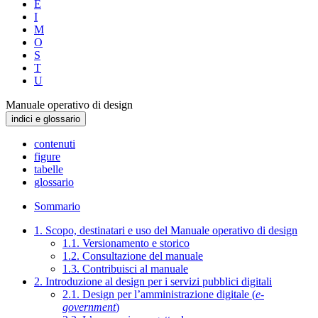
E
I
M
O
S
T
U
Manuale operativo di design
indici e glossario
contenuti
figure
tabelle
glossario
Sommario
1. Scopo, destinatari e uso del Manuale operativo di design
1.1. Versionamento e storico
1.2. Consultazione del manuale
1.3. Contribuisci al manuale
2. Introduzione al design per i servizi pubblici digitali
2.1. Design per l’amministrazione digitale (
e-
government
)