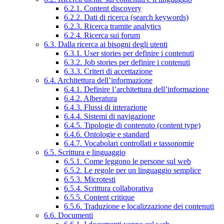
6.2.1. Content discovery
6.2.2. Dati di ricerca (search keywords)
6.2.3. Ricerca tramite analytics
6.2.4. Ricerca sui forum
6.3. Dalla ricerca ai bisogni degli utenti
6.3.1. User stories per definire i contenuti
6.3.2. Job stories per definire i contenuti
6.3.3. Criteri di accettazione
6.4. Architettura dell’informazione
6.4.1. Definire l’architettura dell’informazione
6.4.2. Alberatura
6.4.3. Flussi di interazione
6.4.4. Sistemi di navigazione
6.4.5. Tipologie di contenuto (content type)
6.4.6. Ontologie e standard
6.4.7. Vocabolari controllati e tassonomie
6.5. Scrittura e linguaggio
6.5.1. Come leggono le persone sul web
6.5.2. Le regole per un linguaggio semplice
6.5.3. Microtesti
6.5.4. Scrittura collaborativa
6.5.5. Content critique
6.5.6. Traduzione e localizzazione dei contenuti
6.6. Documenti