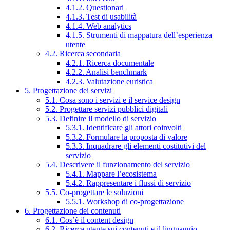
4.1.2. Questionari
4.1.3. Test di usabilità
4.1.4. Web analytics
4.1.5. Strumenti di mappatura dell’esperienza
utente
4.2. Ricerca secondaria
4.2.1. Ricerca documentale
4.2.2. Analisi benchmark
4.2.3. Valutazione euristica
5. Progettazione dei servizi
5.1. Cosa sono i servizi e il service design
5.2. Progettare servizi pubblici digitali
5.3. Definire il modello di servizio
5.3.1. Identificare gli attori coinvolti
5.3.2. Formulare la proposta di valore
5.3.3. Inquadrare gli elementi costitutivi del
servizio
5.4. Descrivere il funzionamento del servizio
5.4.1. Mappare l’ecosistema
5.4.2. Rappresentare i flussi di servizio
5.5. Co-progettare le soluzioni
5.5.1. Workshop di co-progettazione
6. Progettazione dei contenuti
6.1. Cos’è il content design
6.2. Ricerca utente sui contenuti e il linguaggio