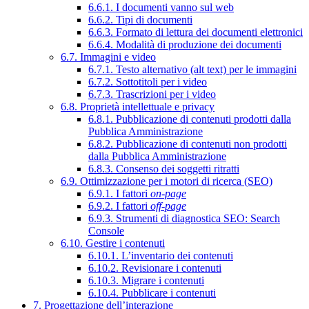
6.6.1. I documenti vanno sul web
6.6.2. Tipi di documenti
6.6.3. Formato di lettura dei documenti elettronici
6.6.4. Modalità di produzione dei documenti
6.7. Immagini e video
6.7.1. Testo alternativo (alt text) per le immagini
6.7.2. Sottotitoli per i video
6.7.3. Trascrizioni per i video
6.8. Proprietà intellettuale e privacy
6.8.1. Pubblicazione di contenuti prodotti dalla
Pubblica Amministrazione
6.8.2. Pubblicazione di contenuti non prodotti
dalla Pubblica Amministrazione
6.8.3. Consenso dei soggetti ritratti
6.9. Ottimizzazione per i motori di ricerca (SEO)
6.9.1. I fattori
on-page
6.9.2. I fattori
off-page
6.9.3. Strumenti di diagnostica SEO: Search
Console
6.10. Gestire i contenuti
6.10.1. L’inventario dei contenuti
6.10.2. Revisionare i contenuti
6.10.3. Migrare i contenuti
6.10.4. Pubblicare i contenuti
7. Progettazione dell’interazione