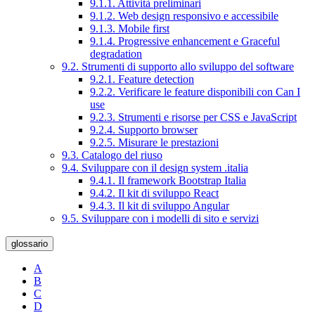
9.1.1. Attività preliminari
9.1.2. Web design responsivo e accessibile
9.1.3. Mobile first
9.1.4. Progressive enhancement e Graceful
degradation
9.2. Strumenti di supporto allo sviluppo del software
9.2.1. Feature detection
9.2.2. Verificare le feature disponibili con Can I
use
9.2.3. Strumenti e risorse per CSS e JavaScript
9.2.4. Supporto browser
9.2.5. Misurare le prestazioni
9.3. Catalogo del riuso
9.4. Sviluppare con il design system .italia
9.4.1. Il framework Bootstrap Italia
9.4.2. Il kit di sviluppo React
9.4.3. Il kit di sviluppo Angular
9.5. Sviluppare con i modelli di sito e servizi
glossario
A
B
C
D