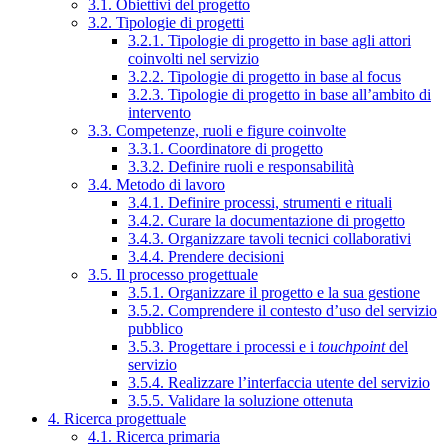
3.1. Obiettivi del progetto
3.2. Tipologie di progetti
3.2.1. Tipologie di progetto in base agli attori
coinvolti nel servizio
3.2.2. Tipologie di progetto in base al focus
3.2.3. Tipologie di progetto in base all’ambito di
intervento
3.3. Competenze, ruoli e figure coinvolte
3.3.1. Coordinatore di progetto
3.3.2. Definire ruoli e responsabilità
3.4. Metodo di lavoro
3.4.1. Definire processi, strumenti e rituali
3.4.2. Curare la documentazione di progetto
3.4.3. Organizzare tavoli tecnici collaborativi
3.4.4. Prendere decisioni
3.5. Il processo progettuale
3.5.1. Organizzare il progetto e la sua gestione
3.5.2. Comprendere il contesto d’uso del servizio
pubblico
3.5.3. Progettare i processi e i
touchpoint
del
servizio
3.5.4. Realizzare l’interfaccia utente del servizio
3.5.5. Validare la soluzione ottenuta
4. Ricerca progettuale
4.1. Ricerca primaria