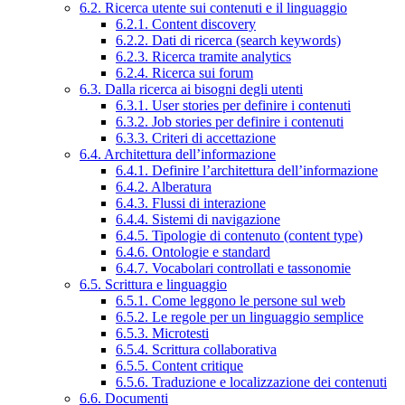
6.2. Ricerca utente sui contenuti e il linguaggio
6.2.1. Content discovery
6.2.2. Dati di ricerca (search keywords)
6.2.3. Ricerca tramite analytics
6.2.4. Ricerca sui forum
6.3. Dalla ricerca ai bisogni degli utenti
6.3.1. User stories per definire i contenuti
6.3.2. Job stories per definire i contenuti
6.3.3. Criteri di accettazione
6.4. Architettura dell’informazione
6.4.1. Definire l’architettura dell’informazione
6.4.2. Alberatura
6.4.3. Flussi di interazione
6.4.4. Sistemi di navigazione
6.4.5. Tipologie di contenuto (content type)
6.4.6. Ontologie e standard
6.4.7. Vocabolari controllati e tassonomie
6.5. Scrittura e linguaggio
6.5.1. Come leggono le persone sul web
6.5.2. Le regole per un linguaggio semplice
6.5.3. Microtesti
6.5.4. Scrittura collaborativa
6.5.5. Content critique
6.5.6. Traduzione e localizzazione dei contenuti
6.6. Documenti