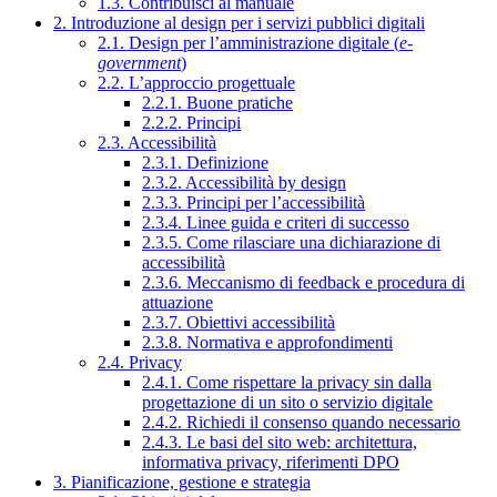
1.3. Contribuisci al manuale
2. Introduzione al design per i servizi pubblici digitali
2.1. Design per l’amministrazione digitale (
e-
government
)
2.2. L’approccio progettuale
2.2.1. Buone pratiche
2.2.2. Principi
2.3. Accessibilità
2.3.1. Definizione
2.3.2. Accessibilità by design
2.3.3. Principi per l’accessibilità
2.3.4. Linee guida e criteri di successo
2.3.5. Come rilasciare una dichiarazione di
accessibilità
2.3.6. Meccanismo di feedback e procedura di
attuazione
2.3.7. Obiettivi accessibilità
2.3.8. Normativa e approfondimenti
2.4. Privacy
2.4.1. Come rispettare la privacy sin dalla
progettazione di un sito o servizio digitale
2.4.2. Richiedi il consenso quando necessario
2.4.3. Le basi del sito web: architettura,
informativa privacy, riferimenti DPO
3. Pianificazione, gestione e strategia