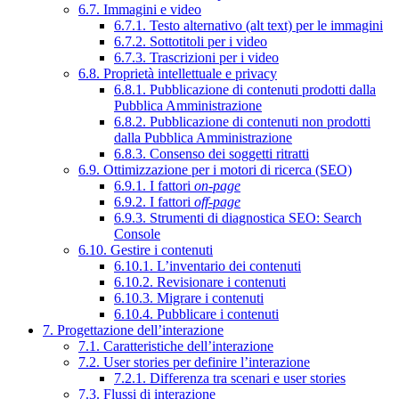
6.7. Immagini e video
6.7.1. Testo alternativo (alt text) per le immagini
6.7.2. Sottotitoli per i video
6.7.3. Trascrizioni per i video
6.8. Proprietà intellettuale e privacy
6.8.1. Pubblicazione di contenuti prodotti dalla
Pubblica Amministrazione
6.8.2. Pubblicazione di contenuti non prodotti
dalla Pubblica Amministrazione
6.8.3. Consenso dei soggetti ritratti
6.9. Ottimizzazione per i motori di ricerca (SEO)
6.9.1. I fattori
on-page
6.9.2. I fattori
off-page
6.9.3. Strumenti di diagnostica SEO: Search
Console
6.10. Gestire i contenuti
6.10.1. L’inventario dei contenuti
6.10.2. Revisionare i contenuti
6.10.3. Migrare i contenuti
6.10.4. Pubblicare i contenuti
7. Progettazione dell’interazione
7.1. Caratteristiche dell’interazione
7.2. User stories per definire l’interazione
7.2.1. Differenza tra scenari e user stories
7.3. Flussi di interazione