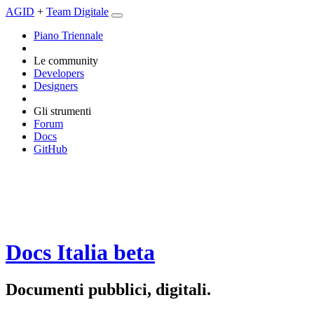
AGID
+
Team Digitale
Piano Triennale
Le community
Developers
Designers
Gli strumenti
Forum
Docs
GitHub
Docs Italia
beta
Documenti pubblici, digitali.