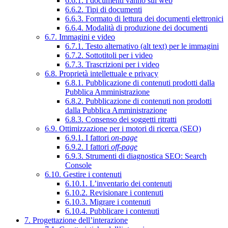
6.6.1. I documenti vanno sul web
6.6.2. Tipi di documenti
6.6.3. Formato di lettura dei documenti elettronici
6.6.4. Modalità di produzione dei documenti
6.7. Immagini e video
6.7.1. Testo alternativo (alt text) per le immagini
6.7.2. Sottotitoli per i video
6.7.3. Trascrizioni per i video
6.8. Proprietà intellettuale e privacy
6.8.1. Pubblicazione di contenuti prodotti dalla
Pubblica Amministrazione
6.8.2. Pubblicazione di contenuti non prodotti
dalla Pubblica Amministrazione
6.8.3. Consenso dei soggetti ritratti
6.9. Ottimizzazione per i motori di ricerca (SEO)
6.9.1. I fattori
on-page
6.9.2. I fattori
off-page
6.9.3. Strumenti di diagnostica SEO: Search
Console
6.10. Gestire i contenuti
6.10.1. L’inventario dei contenuti
6.10.2. Revisionare i contenuti
6.10.3. Migrare i contenuti
6.10.4. Pubblicare i contenuti
7. Progettazione dell’interazione