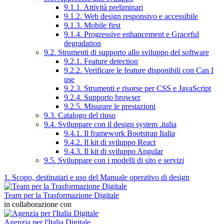
9.1.1. Attività preliminari
9.1.2. Web design responsivo e accessibile
9.1.3. Mobile first
9.1.4. Progressive enhancement e Graceful
degradation
9.2. Strumenti di supporto allo sviluppo del software
9.2.1. Feature detection
9.2.2. Verificare le feature disponibili con Can I
use
9.2.3. Strumenti e risorse per CSS e JavaScript
9.2.4. Supporto browser
9.2.5. Misurare le prestazioni
9.3. Catalogo del riuso
9.4. Sviluppare con il design system .italia
9.4.1. Il framework Bootstrap Italia
9.4.2. Il kit di sviluppo React
9.4.3. Il kit di sviluppo Angular
9.5. Sviluppare con i modelli di sito e servizi
1. Scopo, destinatari e uso del Manuale operativo di design
Team per la Trasformazione Digitale
in collaborazione con
Agenzia per l'Italia Digitale