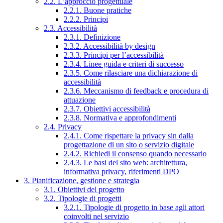
2.2. L’approccio progettuale
2.2.1. Buone pratiche
2.2.2. Principi
2.3. Accessibilità
2.3.1. Definizione
2.3.2. Accessibilità by design
2.3.3. Principi per l’accessibilità
2.3.4. Linee guida e criteri di successo
2.3.5. Come rilasciare una dichiarazione di
accessibilità
2.3.6. Meccanismo di feedback e procedura di
attuazione
2.3.7. Obiettivi accessibilità
2.3.8. Normativa e approfondimenti
2.4. Privacy
2.4.1. Come rispettare la privacy sin dalla
progettazione di un sito o servizio digitale
2.4.2. Richiedi il consenso quando necessario
2.4.3. Le basi del sito web: architettura,
informativa privacy, riferimenti DPO
3. Pianificazione, gestione e strategia
3.1. Obiettivi del progetto
3.2. Tipologie di progetti
3.2.1. Tipologie di progetto in base agli attori
coinvolti nel servizio