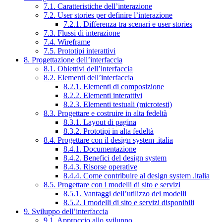
7.1. Caratteristiche dell’interazione
7.2. User stories per definire l’interazione
7.2.1. Differenza tra scenari e user stories
7.3. Flussi di interazione
7.4. Wireframe
7.5. Prototipi interattivi
8. Progettazione dell’interfaccia
8.1. Obiettivi dell’interfaccia
8.2. Elementi dell’interfaccia
8.2.1. Elementi di composizione
8.2.2. Elementi interattivi
8.2.3. Elementi testuali (microtesti)
8.3. Progettare e costruire in alta fedeltà
8.3.1. Layout di pagina
8.3.2. Prototipi in alta fedeltà
8.4. Progettare con il design system .italia
8.4.1. Documentazione
8.4.2. Benefici del design system
8.4.3. Risorse operative
8.4.4. Come contribuire al design system .italia
8.5. Progettare con i modelli di sito e servizi
8.5.1. Vantaggi dell’utilizzo dei modelli
8.5.2. I modelli di sito e servizi disponibili
9. Sviluppo dell’interfaccia
9.1. Approccio allo sviluppo