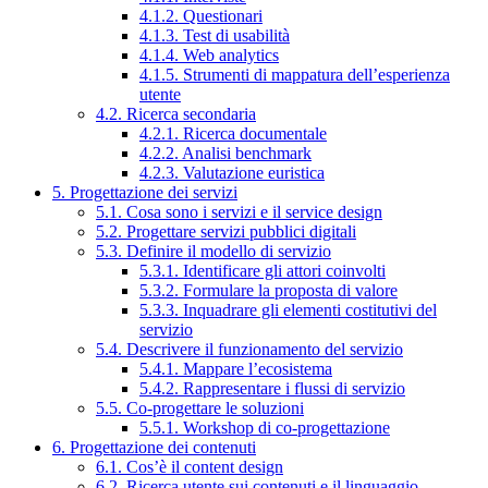
4.1.2. Questionari
4.1.3. Test di usabilità
4.1.4. Web analytics
4.1.5. Strumenti di mappatura dell’esperienza
utente
4.2. Ricerca secondaria
4.2.1. Ricerca documentale
4.2.2. Analisi benchmark
4.2.3. Valutazione euristica
5. Progettazione dei servizi
5.1. Cosa sono i servizi e il service design
5.2. Progettare servizi pubblici digitali
5.3. Definire il modello di servizio
5.3.1. Identificare gli attori coinvolti
5.3.2. Formulare la proposta di valore
5.3.3. Inquadrare gli elementi costitutivi del
servizio
5.4. Descrivere il funzionamento del servizio
5.4.1. Mappare l’ecosistema
5.4.2. Rappresentare i flussi di servizio
5.5. Co-progettare le soluzioni
5.5.1. Workshop di co-progettazione
6. Progettazione dei contenuti
6.1. Cos’è il content design
6.2. Ricerca utente sui contenuti e il linguaggio