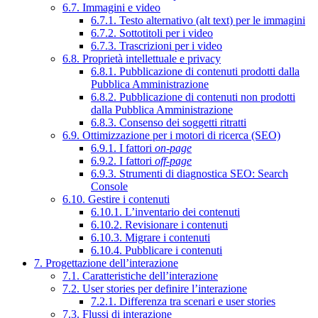
6.7. Immagini e video
6.7.1. Testo alternativo (alt text) per le immagini
6.7.2. Sottotitoli per i video
6.7.3. Trascrizioni per i video
6.8. Proprietà intellettuale e privacy
6.8.1. Pubblicazione di contenuti prodotti dalla
Pubblica Amministrazione
6.8.2. Pubblicazione di contenuti non prodotti
dalla Pubblica Amministrazione
6.8.3. Consenso dei soggetti ritratti
6.9. Ottimizzazione per i motori di ricerca (SEO)
6.9.1. I fattori
on-page
6.9.2. I fattori
off-page
6.9.3. Strumenti di diagnostica SEO: Search
Console
6.10. Gestire i contenuti
6.10.1. L’inventario dei contenuti
6.10.2. Revisionare i contenuti
6.10.3. Migrare i contenuti
6.10.4. Pubblicare i contenuti
7. Progettazione dell’interazione
7.1. Caratteristiche dell’interazione
7.2. User stories per definire l’interazione
7.2.1. Differenza tra scenari e user stories
7.3. Flussi di interazione