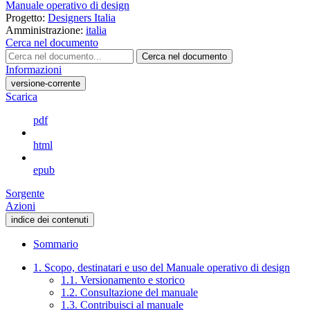
Manuale operativo di design
Progetto:
Designers Italia
Amministrazione:
italia
Cerca nel documento
Cerca nel documento
Informazioni
versione-corrente
Scarica
pdf
html
epub
Sorgente
Azioni
indice dei contenuti
Sommario
1. Scopo, destinatari e uso del Manuale operativo di design
1.1. Versionamento e storico
1.2. Consultazione del manuale
1.3. Contribuisci al manuale