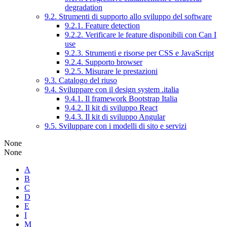
degradation
9.2. Strumenti di supporto allo sviluppo del software
9.2.1. Feature detection
9.2.2. Verificare le feature disponibili con Can I
use
9.2.3. Strumenti e risorse per CSS e JavaScript
9.2.4. Supporto browser
9.2.5. Misurare le prestazioni
9.3. Catalogo del riuso
9.4. Sviluppare con il design system .italia
9.4.1. Il framework Bootstrap Italia
9.4.2. Il kit di sviluppo React
9.4.3. Il kit di sviluppo Angular
9.5. Sviluppare con i modelli di sito e servizi
None
None
A
B
C
D
E
I
M