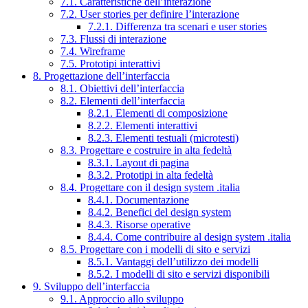
7.1. Caratteristiche dell’interazione
7.2. User stories per definire l’interazione
7.2.1. Differenza tra scenari e user stories
7.3. Flussi di interazione
7.4. Wireframe
7.5. Prototipi interattivi
8. Progettazione dell’interfaccia
8.1. Obiettivi dell’interfaccia
8.2. Elementi dell’interfaccia
8.2.1. Elementi di composizione
8.2.2. Elementi interattivi
8.2.3. Elementi testuali (microtesti)
8.3. Progettare e costruire in alta fedeltà
8.3.1. Layout di pagina
8.3.2. Prototipi in alta fedeltà
8.4. Progettare con il design system .italia
8.4.1. Documentazione
8.4.2. Benefici del design system
8.4.3. Risorse operative
8.4.4. Come contribuire al design system .italia
8.5. Progettare con i modelli di sito e servizi
8.5.1. Vantaggi dell’utilizzo dei modelli
8.5.2. I modelli di sito e servizi disponibili
9. Sviluppo dell’interfaccia
9.1. Approccio allo sviluppo