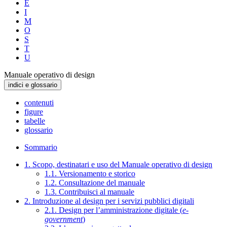
E
I
M
O
S
T
U
Manuale operativo di design
indici e glossario
contenuti
figure
tabelle
glossario
Sommario
1. Scopo, destinatari e uso del Manuale operativo di design
1.1. Versionamento e storico
1.2. Consultazione del manuale
1.3. Contribuisci al manuale
2. Introduzione al design per i servizi pubblici digitali
2.1. Design per l’amministrazione digitale (
e-
government
)