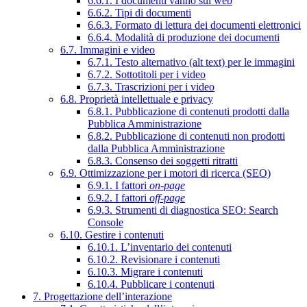
6.6.1. I documenti vanno sul web
6.6.2. Tipi di documenti
6.6.3. Formato di lettura dei documenti elettronici
6.6.4. Modalità di produzione dei documenti
6.7. Immagini e video
6.7.1. Testo alternativo (alt text) per le immagini
6.7.2. Sottotitoli per i video
6.7.3. Trascrizioni per i video
6.8. Proprietà intellettuale e privacy
6.8.1. Pubblicazione di contenuti prodotti dalla
Pubblica Amministrazione
6.8.2. Pubblicazione di contenuti non prodotti
dalla Pubblica Amministrazione
6.8.3. Consenso dei soggetti ritratti
6.9. Ottimizzazione per i motori di ricerca (SEO)
6.9.1. I fattori
on-page
6.9.2. I fattori
off-page
6.9.3. Strumenti di diagnostica SEO: Search
Console
6.10. Gestire i contenuti
6.10.1. L’inventario dei contenuti
6.10.2. Revisionare i contenuti
6.10.3. Migrare i contenuti
6.10.4. Pubblicare i contenuti
7. Progettazione dell’interazione