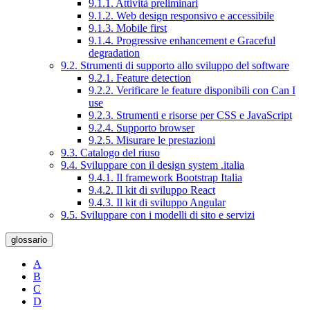
9.1.1. Attività preliminari
9.1.2. Web design responsivo e accessibile
9.1.3. Mobile first
9.1.4. Progressive enhancement e Graceful
degradation
9.2. Strumenti di supporto allo sviluppo del software
9.2.1. Feature detection
9.2.2. Verificare le feature disponibili con Can I
use
9.2.3. Strumenti e risorse per CSS e JavaScript
9.2.4. Supporto browser
9.2.5. Misurare le prestazioni
9.3. Catalogo del riuso
9.4. Sviluppare con il design system .italia
9.4.1. Il framework Bootstrap Italia
9.4.2. Il kit di sviluppo React
9.4.3. Il kit di sviluppo Angular
9.5. Sviluppare con i modelli di sito e servizi
glossario
A
B
C
D