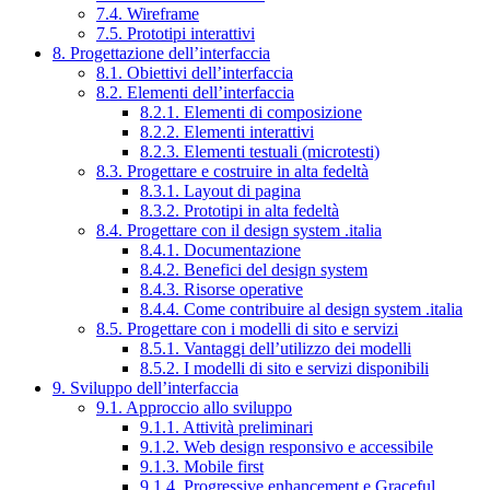
7.4. Wireframe
7.5. Prototipi interattivi
8. Progettazione dell’interfaccia
8.1. Obiettivi dell’interfaccia
8.2. Elementi dell’interfaccia
8.2.1. Elementi di composizione
8.2.2. Elementi interattivi
8.2.3. Elementi testuali (microtesti)
8.3. Progettare e costruire in alta fedeltà
8.3.1. Layout di pagina
8.3.2. Prototipi in alta fedeltà
8.4. Progettare con il design system .italia
8.4.1. Documentazione
8.4.2. Benefici del design system
8.4.3. Risorse operative
8.4.4. Come contribuire al design system .italia
8.5. Progettare con i modelli di sito e servizi
8.5.1. Vantaggi dell’utilizzo dei modelli
8.5.2. I modelli di sito e servizi disponibili
9. Sviluppo dell’interfaccia
9.1. Approccio allo sviluppo
9.1.1. Attività preliminari
9.1.2. Web design responsivo e accessibile
9.1.3. Mobile first
9.1.4. Progressive enhancement e Graceful