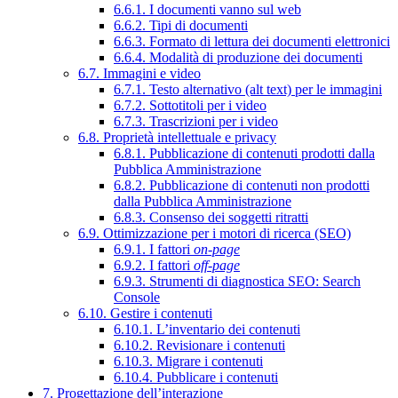
6.6.1. I documenti vanno sul web
6.6.2. Tipi di documenti
6.6.3. Formato di lettura dei documenti elettronici
6.6.4. Modalità di produzione dei documenti
6.7. Immagini e video
6.7.1. Testo alternativo (alt text) per le immagini
6.7.2. Sottotitoli per i video
6.7.3. Trascrizioni per i video
6.8. Proprietà intellettuale e privacy
6.8.1. Pubblicazione di contenuti prodotti dalla
Pubblica Amministrazione
6.8.2. Pubblicazione di contenuti non prodotti
dalla Pubblica Amministrazione
6.8.3. Consenso dei soggetti ritratti
6.9. Ottimizzazione per i motori di ricerca (SEO)
6.9.1. I fattori
on-page
6.9.2. I fattori
off-page
6.9.3. Strumenti di diagnostica SEO: Search
Console
6.10. Gestire i contenuti
6.10.1. L’inventario dei contenuti
6.10.2. Revisionare i contenuti
6.10.3. Migrare i contenuti
6.10.4. Pubblicare i contenuti
7. Progettazione dell’interazione