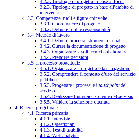
3.2.2. Tipologie di progetto in base al focus
3.2.3. Tipologie di progetto in base all’ambito di
intervento
3.3. Competenze, ruoli e figure coinvolte
3.3.1. Coordinatore di progetto
3.3.2. Definire ruoli e responsabilità
3.4. Metodo di lavoro
3.4.1. Definire processi, strumenti e rituali
3.4.2. Curare la documentazione di progetto
3.4.3. Organizzare tavoli tecnici collaborativi
3.4.4. Prendere decisioni
3.5. Il processo progettuale
3.5.1. Organizzare il progetto e la sua gestione
3.5.2. Comprendere il contesto d’uso del servizio
pubblico
3.5.3. Progettare i processi e i
touchpoint
del
servizio
3.5.4. Realizzare l’interfaccia utente del servizio
3.5.5. Validare la soluzione ottenuta
4. Ricerca progettuale
4.1. Ricerca primaria
4.1.1. Interviste
4.1.2. Questionari
4.1.3. Test di usabilità
4.1.4. Web analytics