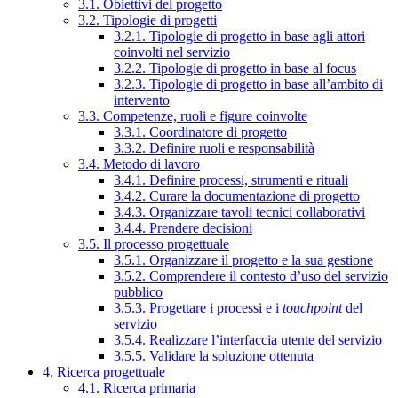
3.1. Obiettivi del progetto
3.2. Tipologie di progetti
3.2.1. Tipologie di progetto in base agli attori
coinvolti nel servizio
3.2.2. Tipologie di progetto in base al focus
3.2.3. Tipologie di progetto in base all’ambito di
intervento
3.3. Competenze, ruoli e figure coinvolte
3.3.1. Coordinatore di progetto
3.3.2. Definire ruoli e responsabilità
3.4. Metodo di lavoro
3.4.1. Definire processi, strumenti e rituali
3.4.2. Curare la documentazione di progetto
3.4.3. Organizzare tavoli tecnici collaborativi
3.4.4. Prendere decisioni
3.5. Il processo progettuale
3.5.1. Organizzare il progetto e la sua gestione
3.5.2. Comprendere il contesto d’uso del servizio
pubblico
3.5.3. Progettare i processi e i
touchpoint
del
servizio
3.5.4. Realizzare l’interfaccia utente del servizio
3.5.5. Validare la soluzione ottenuta
4. Ricerca progettuale
4.1. Ricerca primaria