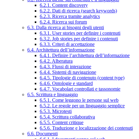
6.2.1. Content discovery
6.2.2. Dati di ricerca (search keywords)
6.2.3. Ricerca tramite analytics
6.2.4. Ricerca sui forum
6.3. Dalla ricerca ai bisogni degli utenti
6.3.1. User stories per definire i contenuti
6.3.2. Job stories per definire i contenuti
6.3.3. Criteri di accettazione
6.4. Architettura dell’informazione
6.4.1. Definire l’architettura dell’informazione
6.4.2. Alberatura
6.4.3. Flussi di interazione
6.4.4. Sistemi di navigazione
6.4.5. Tipologie di contenuto (content type)
6.4.6. Ontologie e standard
6.4.7. Vocabolari controllati e tassonomie
6.5. Scrittura e linguaggio
6.5.1. Come leggono le persone sul web
6.5.2. Le regole per un linguaggio semplice
6.5.3. Microtesti
6.5.4. Scrittura collaborativa
6.5.5. Content critique
6.5.6. Traduzione e localizzazione dei contenuti
6.6. Documenti