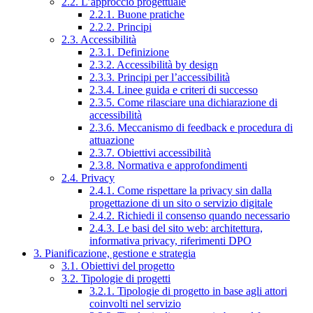
2.2. L’approccio progettuale
2.2.1. Buone pratiche
2.2.2. Principi
2.3. Accessibilità
2.3.1. Definizione
2.3.2. Accessibilità by design
2.3.3. Principi per l’accessibilità
2.3.4. Linee guida e criteri di successo
2.3.5. Come rilasciare una dichiarazione di
accessibilità
2.3.6. Meccanismo di feedback e procedura di
attuazione
2.3.7. Obiettivi accessibilità
2.3.8. Normativa e approfondimenti
2.4. Privacy
2.4.1. Come rispettare la privacy sin dalla
progettazione di un sito o servizio digitale
2.4.2. Richiedi il consenso quando necessario
2.4.3. Le basi del sito web: architettura,
informativa privacy, riferimenti DPO
3. Pianificazione, gestione e strategia
3.1. Obiettivi del progetto
3.2. Tipologie di progetti
3.2.1. Tipologie di progetto in base agli attori
coinvolti nel servizio