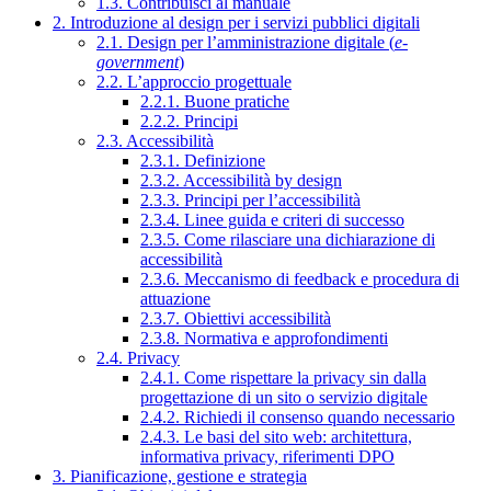
1.3. Contribuisci al manuale
2. Introduzione al design per i servizi pubblici digitali
2.1. Design per l’amministrazione digitale (
e-
government
)
2.2. L’approccio progettuale
2.2.1. Buone pratiche
2.2.2. Principi
2.3. Accessibilità
2.3.1. Definizione
2.3.2. Accessibilità by design
2.3.3. Principi per l’accessibilità
2.3.4. Linee guida e criteri di successo
2.3.5. Come rilasciare una dichiarazione di
accessibilità
2.3.6. Meccanismo di feedback e procedura di
attuazione
2.3.7. Obiettivi accessibilità
2.3.8. Normativa e approfondimenti
2.4. Privacy
2.4.1. Come rispettare la privacy sin dalla
progettazione di un sito o servizio digitale
2.4.2. Richiedi il consenso quando necessario
2.4.3. Le basi del sito web: architettura,
informativa privacy, riferimenti DPO
3. Pianificazione, gestione e strategia