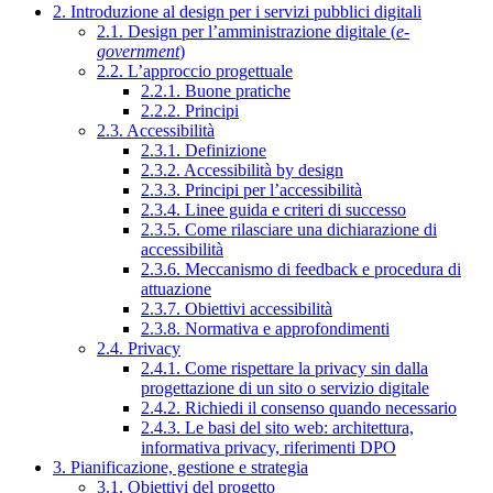
2. Introduzione al design per i servizi pubblici digitali
2.1. Design per l’amministrazione digitale (
e-
government
)
2.2. L’approccio progettuale
2.2.1. Buone pratiche
2.2.2. Principi
2.3. Accessibilità
2.3.1. Definizione
2.3.2. Accessibilità by design
2.3.3. Principi per l’accessibilità
2.3.4. Linee guida e criteri di successo
2.3.5. Come rilasciare una dichiarazione di
accessibilità
2.3.6. Meccanismo di feedback e procedura di
attuazione
2.3.7. Obiettivi accessibilità
2.3.8. Normativa e approfondimenti
2.4. Privacy
2.4.1. Come rispettare la privacy sin dalla
progettazione di un sito o servizio digitale
2.4.2. Richiedi il consenso quando necessario
2.4.3. Le basi del sito web: architettura,
informativa privacy, riferimenti DPO
3. Pianificazione, gestione e strategia
3.1. Obiettivi del progetto