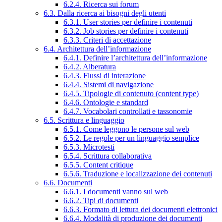
6.2.4. Ricerca sui forum
6.3. Dalla ricerca ai bisogni degli utenti
6.3.1. User stories per definire i contenuti
6.3.2. Job stories per definire i contenuti
6.3.3. Criteri di accettazione
6.4. Architettura dell’informazione
6.4.1. Definire l’architettura dell’informazione
6.4.2. Alberatura
6.4.3. Flussi di interazione
6.4.4. Sistemi di navigazione
6.4.5. Tipologie di contenuto (content type)
6.4.6. Ontologie e standard
6.4.7. Vocabolari controllati e tassonomie
6.5. Scrittura e linguaggio
6.5.1. Come leggono le persone sul web
6.5.2. Le regole per un linguaggio semplice
6.5.3. Microtesti
6.5.4. Scrittura collaborativa
6.5.5. Content critique
6.5.6. Traduzione e localizzazione dei contenuti
6.6. Documenti
6.6.1. I documenti vanno sul web
6.6.2. Tipi di documenti
6.6.3. Formato di lettura dei documenti elettronici
6.6.4. Modalità di produzione dei documenti