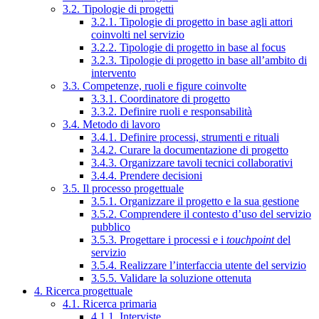
3.2. Tipologie di progetti
3.2.1. Tipologie di progetto in base agli attori
coinvolti nel servizio
3.2.2. Tipologie di progetto in base al focus
3.2.3. Tipologie di progetto in base all’ambito di
intervento
3.3. Competenze, ruoli e figure coinvolte
3.3.1. Coordinatore di progetto
3.3.2. Definire ruoli e responsabilità
3.4. Metodo di lavoro
3.4.1. Definire processi, strumenti e rituali
3.4.2. Curare la documentazione di progetto
3.4.3. Organizzare tavoli tecnici collaborativi
3.4.4. Prendere decisioni
3.5. Il processo progettuale
3.5.1. Organizzare il progetto e la sua gestione
3.5.2. Comprendere il contesto d’uso del servizio
pubblico
3.5.3. Progettare i processi e i
touchpoint
del
servizio
3.5.4. Realizzare l’interfaccia utente del servizio
3.5.5. Validare la soluzione ottenuta
4. Ricerca progettuale
4.1. Ricerca primaria
4.1.1. Interviste