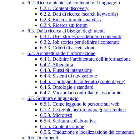
6.2. Ricerca utente sui contenuti e il linguaggio
6.2.1. Content discovery
6.2.2. Dati di ricerca (search keywords)
6.2.3. Ricerca tramite analytics
6.2.4. Ricerca sui forum
6.3. Dalla ricerca ai bisogni degli utenti
6.3.1. User stories per definire i contenuti
6.3.2. Job stories per definire i contenuti
6.3.3. Criteri di accettazione
6.4. Architettura dell’informazione
6.4.1. Definire l’architettura dell’informazione
6.4.2. Alberatura
6.4.3. Flussi di interazione
6.4.4. Sistemi di navigazione
6.4.5. Tipologie di contenuto (content type)
6.4.6. Ontologie e standard
6.4.7. Vocabolari controllati e tassonomie
6.5. Scrittura e linguaggio
6.5.1. Come leggono le persone sul web
6.5.2. Le regole per un linguaggio semplice
6.5.3. Microtesti
6.5.4. Scrittura collaborativa
6.5.5. Content critique
6.5.6. Traduzione e localizzazione dei contenuti
6.6. Documenti