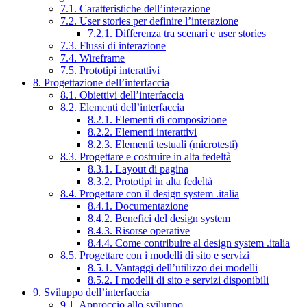
7.1. Caratteristiche dell’interazione
7.2. User stories per definire l’interazione
7.2.1. Differenza tra scenari e user stories
7.3. Flussi di interazione
7.4. Wireframe
7.5. Prototipi interattivi
8. Progettazione dell’interfaccia
8.1. Obiettivi dell’interfaccia
8.2. Elementi dell’interfaccia
8.2.1. Elementi di composizione
8.2.2. Elementi interattivi
8.2.3. Elementi testuali (microtesti)
8.3. Progettare e costruire in alta fedeltà
8.3.1. Layout di pagina
8.3.2. Prototipi in alta fedeltà
8.4. Progettare con il design system .italia
8.4.1. Documentazione
8.4.2. Benefici del design system
8.4.3. Risorse operative
8.4.4. Come contribuire al design system .italia
8.5. Progettare con i modelli di sito e servizi
8.5.1. Vantaggi dell’utilizzo dei modelli
8.5.2. I modelli di sito e servizi disponibili
9. Sviluppo dell’interfaccia
9.1. Approccio allo sviluppo