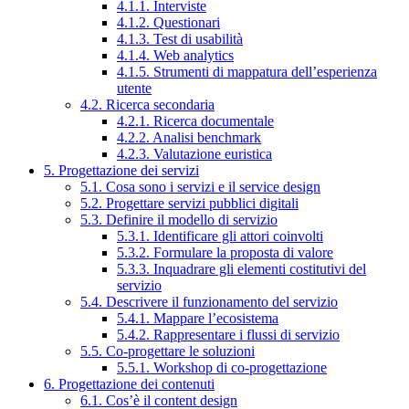
4.1.1. Interviste
4.1.2. Questionari
4.1.3. Test di usabilità
4.1.4. Web analytics
4.1.5. Strumenti di mappatura dell’esperienza
utente
4.2. Ricerca secondaria
4.2.1. Ricerca documentale
4.2.2. Analisi benchmark
4.2.3. Valutazione euristica
5. Progettazione dei servizi
5.1. Cosa sono i servizi e il service design
5.2. Progettare servizi pubblici digitali
5.3. Definire il modello di servizio
5.3.1. Identificare gli attori coinvolti
5.3.2. Formulare la proposta di valore
5.3.3. Inquadrare gli elementi costitutivi del
servizio
5.4. Descrivere il funzionamento del servizio
5.4.1. Mappare l’ecosistema
5.4.2. Rappresentare i flussi di servizio
5.5. Co-progettare le soluzioni
5.5.1. Workshop di co-progettazione
6. Progettazione dei contenuti
6.1. Cos’è il content design