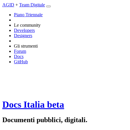
AGID
+
Team Digitale
Piano Triennale
Le community
Developers
Designers
Gli strumenti
Forum
Docs
GitHub
Docs Italia
beta
Documenti pubblici, digitali.