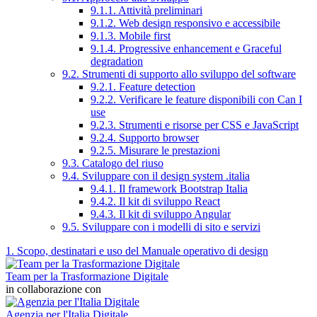
9.1.1. Attività preliminari
9.1.2. Web design responsivo e accessibile
9.1.3. Mobile first
9.1.4. Progressive enhancement e Graceful
degradation
9.2. Strumenti di supporto allo sviluppo del software
9.2.1. Feature detection
9.2.2. Verificare le feature disponibili con Can I
use
9.2.3. Strumenti e risorse per CSS e JavaScript
9.2.4. Supporto browser
9.2.5. Misurare le prestazioni
9.3. Catalogo del riuso
9.4. Sviluppare con il design system .italia
9.4.1. Il framework Bootstrap Italia
9.4.2. Il kit di sviluppo React
9.4.3. Il kit di sviluppo Angular
9.5. Sviluppare con i modelli di sito e servizi
1. Scopo, destinatari e uso del Manuale operativo di design
Team per la Trasformazione Digitale
in collaborazione con
Agenzia per l'Italia Digitale