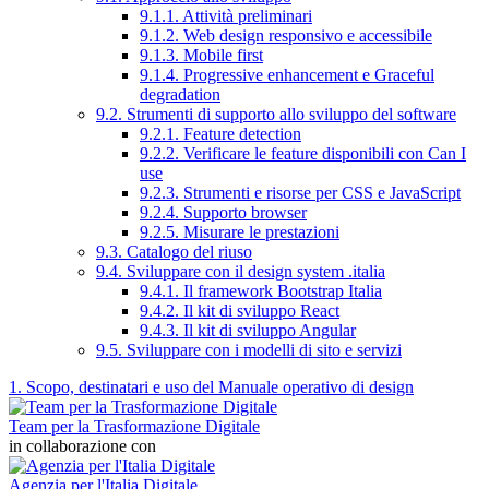
9.1.1. Attività preliminari
9.1.2. Web design responsivo e accessibile
9.1.3. Mobile first
9.1.4. Progressive enhancement e Graceful
degradation
9.2. Strumenti di supporto allo sviluppo del software
9.2.1. Feature detection
9.2.2. Verificare le feature disponibili con Can I
use
9.2.3. Strumenti e risorse per CSS e JavaScript
9.2.4. Supporto browser
9.2.5. Misurare le prestazioni
9.3. Catalogo del riuso
9.4. Sviluppare con il design system .italia
9.4.1. Il framework Bootstrap Italia
9.4.2. Il kit di sviluppo React
9.4.3. Il kit di sviluppo Angular
9.5. Sviluppare con i modelli di sito e servizi
1. Scopo, destinatari e uso del Manuale operativo di design
Team per la Trasformazione Digitale
in collaborazione con
Agenzia per l'Italia Digitale