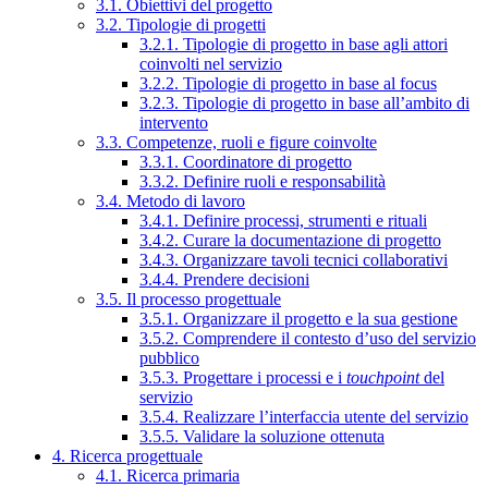
3.1. Obiettivi del progetto
3.2. Tipologie di progetti
3.2.1. Tipologie di progetto in base agli attori
coinvolti nel servizio
3.2.2. Tipologie di progetto in base al focus
3.2.3. Tipologie di progetto in base all’ambito di
intervento
3.3. Competenze, ruoli e figure coinvolte
3.3.1. Coordinatore di progetto
3.3.2. Definire ruoli e responsabilità
3.4. Metodo di lavoro
3.4.1. Definire processi, strumenti e rituali
3.4.2. Curare la documentazione di progetto
3.4.3. Organizzare tavoli tecnici collaborativi
3.4.4. Prendere decisioni
3.5. Il processo progettuale
3.5.1. Organizzare il progetto e la sua gestione
3.5.2. Comprendere il contesto d’uso del servizio
pubblico
3.5.3. Progettare i processi e i
touchpoint
del
servizio
3.5.4. Realizzare l’interfaccia utente del servizio
3.5.5. Validare la soluzione ottenuta
4. Ricerca progettuale
4.1. Ricerca primaria