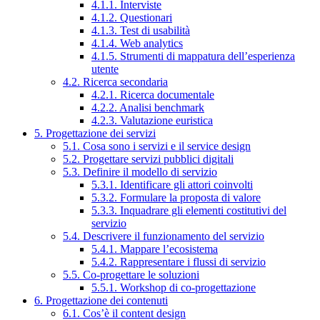
4.1.1. Interviste
4.1.2. Questionari
4.1.3. Test di usabilità
4.1.4. Web analytics
4.1.5. Strumenti di mappatura dell’esperienza
utente
4.2. Ricerca secondaria
4.2.1. Ricerca documentale
4.2.2. Analisi benchmark
4.2.3. Valutazione euristica
5. Progettazione dei servizi
5.1. Cosa sono i servizi e il service design
5.2. Progettare servizi pubblici digitali
5.3. Definire il modello di servizio
5.3.1. Identificare gli attori coinvolti
5.3.2. Formulare la proposta di valore
5.3.3. Inquadrare gli elementi costitutivi del
servizio
5.4. Descrivere il funzionamento del servizio
5.4.1. Mappare l’ecosistema
5.4.2. Rappresentare i flussi di servizio
5.5. Co-progettare le soluzioni
5.5.1. Workshop di co-progettazione
6. Progettazione dei contenuti
6.1. Cos’è il content design