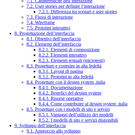
7.1. Caratteristiche dell’interazione
7.2. User stories per definire l’interazione
7.2.1. Differenza tra scenari e user stories
7.3. Flussi di interazione
7.4. Wireframe
7.5. Prototipi interattivi
8. Progettazione dell’interfaccia
8.1. Obiettivi dell’interfaccia
8.2. Elementi dell’interfaccia
8.2.1. Elementi di composizione
8.2.2. Elementi interattivi
8.2.3. Elementi testuali (microtesti)
8.3. Progettare e costruire in alta fedeltà
8.3.1. Layout di pagina
8.3.2. Prototipi in alta fedeltà
8.4. Progettare con il design system .italia
8.4.1. Documentazione
8.4.2. Benefici del design system
8.4.3. Risorse operative
8.4.4. Come contribuire al design system .italia
8.5. Progettare con i modelli di sito e servizi
8.5.1. Vantaggi dell’utilizzo dei modelli
8.5.2. I modelli di sito e servizi disponibili
9. Sviluppo dell’interfaccia
9.1. Approccio allo sviluppo