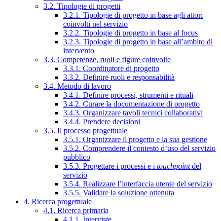
3.2. Tipologie di progetti
3.2.1. Tipologie di progetto in base agli attori
coinvolti nel servizio
3.2.2. Tipologie di progetto in base al focus
3.2.3. Tipologie di progetto in base all’ambito di
intervento
3.3. Competenze, ruoli e figure coinvolte
3.3.1. Coordinatore di progetto
3.3.2. Definire ruoli e responsabilità
3.4. Metodo di lavoro
3.4.1. Definire processi, strumenti e rituali
3.4.2. Curare la documentazione di progetto
3.4.3. Organizzare tavoli tecnici collaborativi
3.4.4. Prendere decisioni
3.5. Il processo progettuale
3.5.1. Organizzare il progetto e la sua gestione
3.5.2. Comprendere il contesto d’uso del servizio
pubblico
3.5.3. Progettare i processi e i
touchpoint
del
servizio
3.5.4. Realizzare l’interfaccia utente del servizio
3.5.5. Validare la soluzione ottenuta
4. Ricerca progettuale
4.1. Ricerca primaria
4.1.1. Interviste