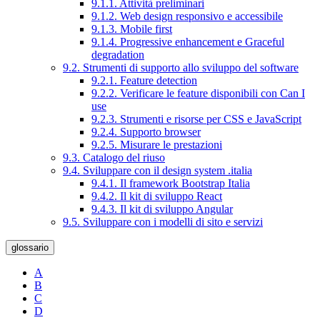
9.1.1. Attività preliminari
9.1.2. Web design responsivo e accessibile
9.1.3. Mobile first
9.1.4. Progressive enhancement e Graceful
degradation
9.2. Strumenti di supporto allo sviluppo del software
9.2.1. Feature detection
9.2.2. Verificare le feature disponibili con Can I
use
9.2.3. Strumenti e risorse per CSS e JavaScript
9.2.4. Supporto browser
9.2.5. Misurare le prestazioni
9.3. Catalogo del riuso
9.4. Sviluppare con il design system .italia
9.4.1. Il framework Bootstrap Italia
9.4.2. Il kit di sviluppo React
9.4.3. Il kit di sviluppo Angular
9.5. Sviluppare con i modelli di sito e servizi
glossario
A
B
C
D