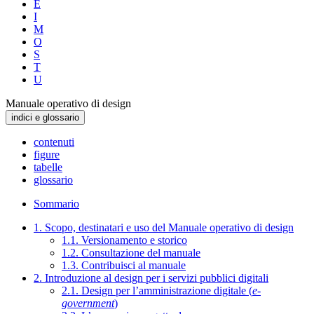
E
I
M
O
S
T
U
Manuale operativo di design
indici e glossario
contenuti
figure
tabelle
glossario
Sommario
1. Scopo, destinatari e uso del Manuale operativo di design
1.1. Versionamento e storico
1.2. Consultazione del manuale
1.3. Contribuisci al manuale
2. Introduzione al design per i servizi pubblici digitali
2.1. Design per l’amministrazione digitale (
e-
government
)