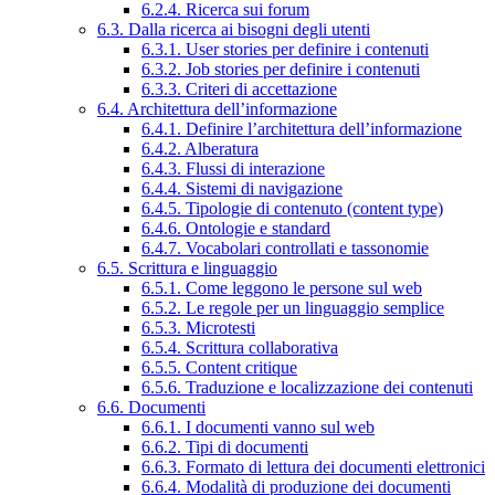
6.2.4. Ricerca sui forum
6.3. Dalla ricerca ai bisogni degli utenti
6.3.1. User stories per definire i contenuti
6.3.2. Job stories per definire i contenuti
6.3.3. Criteri di accettazione
6.4. Architettura dell’informazione
6.4.1. Definire l’architettura dell’informazione
6.4.2. Alberatura
6.4.3. Flussi di interazione
6.4.4. Sistemi di navigazione
6.4.5. Tipologie di contenuto (content type)
6.4.6. Ontologie e standard
6.4.7. Vocabolari controllati e tassonomie
6.5. Scrittura e linguaggio
6.5.1. Come leggono le persone sul web
6.5.2. Le regole per un linguaggio semplice
6.5.3. Microtesti
6.5.4. Scrittura collaborativa
6.5.5. Content critique
6.5.6. Traduzione e localizzazione dei contenuti
6.6. Documenti
6.6.1. I documenti vanno sul web
6.6.2. Tipi di documenti
6.6.3. Formato di lettura dei documenti elettronici
6.6.4. Modalità di produzione dei documenti