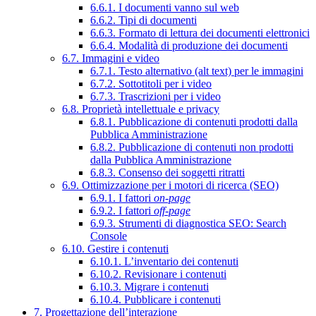
6.6.1. I documenti vanno sul web
6.6.2. Tipi di documenti
6.6.3. Formato di lettura dei documenti elettronici
6.6.4. Modalità di produzione dei documenti
6.7. Immagini e video
6.7.1. Testo alternativo (alt text) per le immagini
6.7.2. Sottotitoli per i video
6.7.3. Trascrizioni per i video
6.8. Proprietà intellettuale e privacy
6.8.1. Pubblicazione di contenuti prodotti dalla
Pubblica Amministrazione
6.8.2. Pubblicazione di contenuti non prodotti
dalla Pubblica Amministrazione
6.8.3. Consenso dei soggetti ritratti
6.9. Ottimizzazione per i motori di ricerca (SEO)
6.9.1. I fattori
on-page
6.9.2. I fattori
off-page
6.9.3. Strumenti di diagnostica SEO: Search
Console
6.10. Gestire i contenuti
6.10.1. L’inventario dei contenuti
6.10.2. Revisionare i contenuti
6.10.3. Migrare i contenuti
6.10.4. Pubblicare i contenuti
7. Progettazione dell’interazione