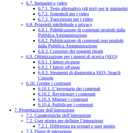
6.7. Immagini e video
6.7.1. Testo alternativo (alt text) per le immagini
6.7.2. Sottotitoli per i video
6.7.3. Trascrizioni per i video
6.8. Proprietà intellettuale e privacy
6.8.1. Pubblicazione di contenuti prodotti dalla
Pubblica Amministrazione
6.8.2. Pubblicazione di contenuti non prodotti
dalla Pubblica Amministrazione
6.8.3. Consenso dei soggetti ritratti
6.9. Ottimizzazione per i motori di ricerca (SEO)
6.9.1. I fattori
on-page
6.9.2. I fattori
off-page
6.9.3. Strumenti di diagnostica SEO: Search
Console
6.10. Gestire i contenuti
6.10.1. L’inventario dei contenuti
6.10.2. Revisionare i contenuti
6.10.3. Migrare i contenuti
6.10.4. Pubblicare i contenuti
7. Progettazione dell’interazione
7.1. Caratteristiche dell’interazione
7.2. User stories per definire l’interazione
7.2.1. Differenza tra scenari e user stories
7.3. Flussi di interazione