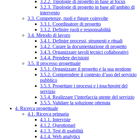
3.2.2. Tipologie di progetto in base al focus
3.2.3. Tipologie di progetto in base all’ambito di
intervento
3.3. Competenze, ruoli e figure coinvolte
3.3.1. Coordinatore di progetto
3.3.2. Definire ruoli e responsabilità
3.4. Metodo di lavoro
3.4.1. Definire processi, strumenti e rituali
3.4.2. Curare la documentazione di progetto
3.4.3. Organizzare tavoli tecnici collaborativi
3.4.4. Prendere decisioni
3.5. Il processo progettuale
3.5.1. Organizzare il progetto e la sua gestione
3.5.2. Comprendere il contesto d’uso del servizio
pubblico
3.5.3. Progettare i processi e i
touchpoint
del
servizio
3.5.4. Realizzare l’interfaccia utente del servizio
3.5.5. Validare la soluzione ottenuta
4. Ricerca progettuale
4.1. Ricerca primaria
4.1.1. Interviste
4.1.2. Questionari
4.1.3. Test di usabilità
4.1.4. Web analytics