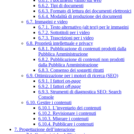
6.6.1. I documenti vanno sul web
6.6.2. Tipi di documenti
6.6.3. Formato di lettura dei documenti elettronici
6.6.4. Modalità di produzione dei documenti
6.7. Immagini e video
6.7.1. Testo alternativo (alt text) per le immagini
6.7.2. Sottotitoli per i video
6.7.3. Trascrizioni per i video
6.8. Proprietà intellettuale e privacy
6.8.1. Pubblicazione di contenuti prodotti dalla
Pubblica Amministrazione
6.8.2. Pubblicazione di contenuti non prodotti
dalla Pubblica Amministrazione
6.8.3. Consenso dei soggetti ritratti
6.9. Ottimizzazione per i motori di ricerca (SEO)
6.9.1. I fattori
on-page
6.9.2. I fattori
off-page
6.9.3. Strumenti di diagnostica SEO: Search
Console
6.10. Gestire i contenuti
6.10.1. L’inventario dei contenuti
6.10.2. Revisionare i contenuti
6.10.3. Migrare i contenuti
6.10.4. Pubblicare i contenuti
7. Progettazione dell’interazione