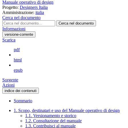
Manuale operativo di design
Progetto:
Designers Italia
Amministrazione:
italia
Cerca nel documento
Cerca nel documento
Informazioni
versione-corrente
Scarica
pdf
html
epub
Sorgente
Azioni
indice dei contenuti
Sommario
1. Scopo, destinatari e uso del Manuale operativo di design
1.1. Versionamento e storico
1.2. Consultazione del manuale
1.3. Contribuisci al manuale