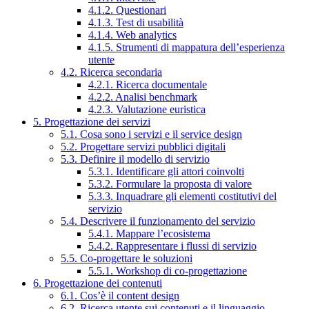
4.1.2. Questionari
4.1.3. Test di usabilità
4.1.4. Web analytics
4.1.5. Strumenti di mappatura dell’esperienza
utente
4.2. Ricerca secondaria
4.2.1. Ricerca documentale
4.2.2. Analisi benchmark
4.2.3. Valutazione euristica
5. Progettazione dei servizi
5.1. Cosa sono i servizi e il service design
5.2. Progettare servizi pubblici digitali
5.3. Definire il modello di servizio
5.3.1. Identificare gli attori coinvolti
5.3.2. Formulare la proposta di valore
5.3.3. Inquadrare gli elementi costitutivi del
servizio
5.4. Descrivere il funzionamento del servizio
5.4.1. Mappare l’ecosistema
5.4.2. Rappresentare i flussi di servizio
5.5. Co-progettare le soluzioni
5.5.1. Workshop di co-progettazione
6. Progettazione dei contenuti
6.1. Cos’è il content design
6.2. Ricerca utente sui contenuti e il linguaggio