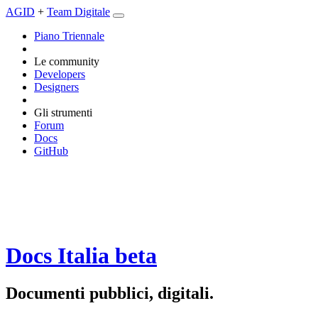
AGID
+
Team Digitale
Piano Triennale
Le community
Developers
Designers
Gli strumenti
Forum
Docs
GitHub
Docs Italia
beta
Documenti pubblici, digitali.