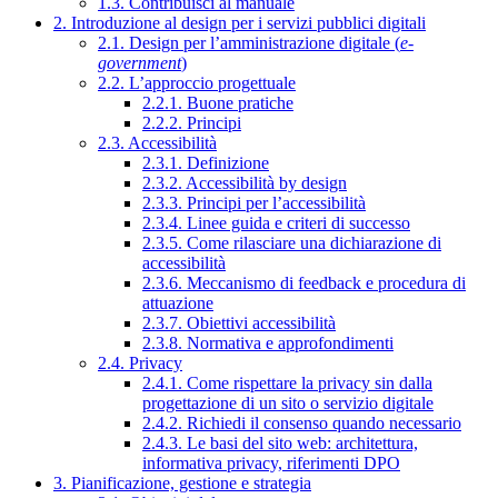
1.3. Contribuisci al manuale
2. Introduzione al design per i servizi pubblici digitali
2.1. Design per l’amministrazione digitale (
e-
government
)
2.2. L’approccio progettuale
2.2.1. Buone pratiche
2.2.2. Principi
2.3. Accessibilità
2.3.1. Definizione
2.3.2. Accessibilità by design
2.3.3. Principi per l’accessibilità
2.3.4. Linee guida e criteri di successo
2.3.5. Come rilasciare una dichiarazione di
accessibilità
2.3.6. Meccanismo di feedback e procedura di
attuazione
2.3.7. Obiettivi accessibilità
2.3.8. Normativa e approfondimenti
2.4. Privacy
2.4.1. Come rispettare la privacy sin dalla
progettazione di un sito o servizio digitale
2.4.2. Richiedi il consenso quando necessario
2.4.3. Le basi del sito web: architettura,
informativa privacy, riferimenti DPO
3. Pianificazione, gestione e strategia