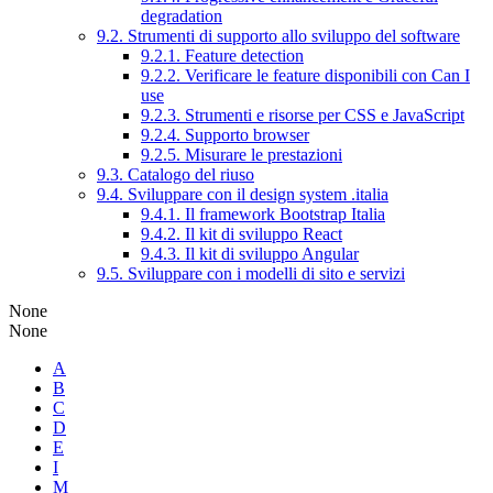
degradation
9.2. Strumenti di supporto allo sviluppo del software
9.2.1. Feature detection
9.2.2. Verificare le feature disponibili con Can I
use
9.2.3. Strumenti e risorse per CSS e JavaScript
9.2.4. Supporto browser
9.2.5. Misurare le prestazioni
9.3. Catalogo del riuso
9.4. Sviluppare con il design system .italia
9.4.1. Il framework Bootstrap Italia
9.4.2. Il kit di sviluppo React
9.4.3. Il kit di sviluppo Angular
9.5. Sviluppare con i modelli di sito e servizi
None
None
A
B
C
D
E
I
M