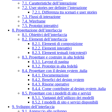
7.1. Caratteristiche dell’interazione
7.2. User stories per definire l’interazione
7.2.1. Differenza tra scenari e user stories
7.3. Flussi di interazione
7.4. Wireframe
7.5. Prototipi interattivi
8. Progettazione dell’interfaccia
8.1. Obiettivi dell’interfaccia
8.2. Elementi dell’interfaccia
8.2.1. Elementi di composizione
8.2.2. Elementi interattivi
8.2.3. Elementi testuali (microtesti)
8.3. Progettare e costruire in alta fedeltà
8.3.1. Layout di pagina
8.3.2. Prototipi in alta fedeltà
8.4. Progettare con il design system .italia
8.4.1. Documentazione
8.4.2. Benefici del design system
8.4.3. Risorse operative
8.4.4. Come contribuire al design system .italia
8.5. Progettare con i modelli di sito e servizi
8.5.1. Vantaggi dell’utilizzo dei modelli
8.5.2. I modelli di sito e servizi disponibili
9. Sviluppo dell’interfaccia
9.1. Approccio allo sviluppo