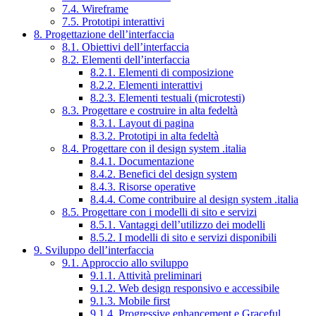
7.4. Wireframe
7.5. Prototipi interattivi
8. Progettazione dell’interfaccia
8.1. Obiettivi dell’interfaccia
8.2. Elementi dell’interfaccia
8.2.1. Elementi di composizione
8.2.2. Elementi interattivi
8.2.3. Elementi testuali (microtesti)
8.3. Progettare e costruire in alta fedeltà
8.3.1. Layout di pagina
8.3.2. Prototipi in alta fedeltà
8.4. Progettare con il design system .italia
8.4.1. Documentazione
8.4.2. Benefici del design system
8.4.3. Risorse operative
8.4.4. Come contribuire al design system .italia
8.5. Progettare con i modelli di sito e servizi
8.5.1. Vantaggi dell’utilizzo dei modelli
8.5.2. I modelli di sito e servizi disponibili
9. Sviluppo dell’interfaccia
9.1. Approccio allo sviluppo
9.1.1. Attività preliminari
9.1.2. Web design responsivo e accessibile
9.1.3. Mobile first
9.1.4. Progressive enhancement e Graceful