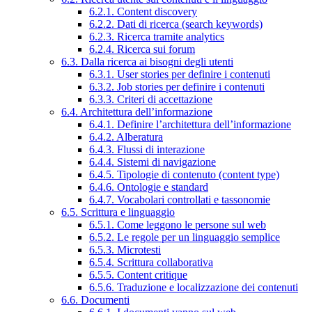
6.2.1. Content discovery
6.2.2. Dati di ricerca (search keywords)
6.2.3. Ricerca tramite analytics
6.2.4. Ricerca sui forum
6.3. Dalla ricerca ai bisogni degli utenti
6.3.1. User stories per definire i contenuti
6.3.2. Job stories per definire i contenuti
6.3.3. Criteri di accettazione
6.4. Architettura dell’informazione
6.4.1. Definire l’architettura dell’informazione
6.4.2. Alberatura
6.4.3. Flussi di interazione
6.4.4. Sistemi di navigazione
6.4.5. Tipologie di contenuto (content type)
6.4.6. Ontologie e standard
6.4.7. Vocabolari controllati e tassonomie
6.5. Scrittura e linguaggio
6.5.1. Come leggono le persone sul web
6.5.2. Le regole per un linguaggio semplice
6.5.3. Microtesti
6.5.4. Scrittura collaborativa
6.5.5. Content critique
6.5.6. Traduzione e localizzazione dei contenuti
6.6. Documenti