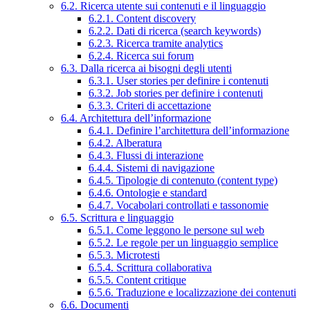
6.2. Ricerca utente sui contenuti e il linguaggio
6.2.1. Content discovery
6.2.2. Dati di ricerca (search keywords)
6.2.3. Ricerca tramite analytics
6.2.4. Ricerca sui forum
6.3. Dalla ricerca ai bisogni degli utenti
6.3.1. User stories per definire i contenuti
6.3.2. Job stories per definire i contenuti
6.3.3. Criteri di accettazione
6.4. Architettura dell’informazione
6.4.1. Definire l’architettura dell’informazione
6.4.2. Alberatura
6.4.3. Flussi di interazione
6.4.4. Sistemi di navigazione
6.4.5. Tipologie di contenuto (content type)
6.4.6. Ontologie e standard
6.4.7. Vocabolari controllati e tassonomie
6.5. Scrittura e linguaggio
6.5.1. Come leggono le persone sul web
6.5.2. Le regole per un linguaggio semplice
6.5.3. Microtesti
6.5.4. Scrittura collaborativa
6.5.5. Content critique
6.5.6. Traduzione e localizzazione dei contenuti
6.6. Documenti