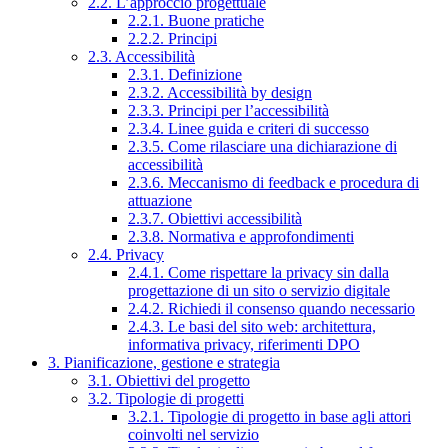
2.2. L’approccio progettuale
2.2.1. Buone pratiche
2.2.2. Principi
2.3. Accessibilità
2.3.1. Definizione
2.3.2. Accessibilità by design
2.3.3. Principi per l’accessibilità
2.3.4. Linee guida e criteri di successo
2.3.5. Come rilasciare una dichiarazione di
accessibilità
2.3.6. Meccanismo di feedback e procedura di
attuazione
2.3.7. Obiettivi accessibilità
2.3.8. Normativa e approfondimenti
2.4. Privacy
2.4.1. Come rispettare la privacy sin dalla
progettazione di un sito o servizio digitale
2.4.2. Richiedi il consenso quando necessario
2.4.3. Le basi del sito web: architettura,
informativa privacy, riferimenti DPO
3. Pianificazione, gestione e strategia
3.1. Obiettivi del progetto
3.2. Tipologie di progetti
3.2.1. Tipologie di progetto in base agli attori
coinvolti nel servizio