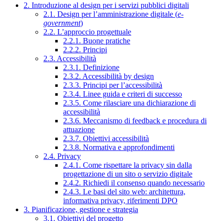
2. Introduzione al design per i servizi pubblici digitali
2.1. Design per l’amministrazione digitale (
e-
government
)
2.2. L’approccio progettuale
2.2.1. Buone pratiche
2.2.2. Principi
2.3. Accessibilità
2.3.1. Definizione
2.3.2. Accessibilità by design
2.3.3. Principi per l’accessibilità
2.3.4. Linee guida e criteri di successo
2.3.5. Come rilasciare una dichiarazione di
accessibilità
2.3.6. Meccanismo di feedback e procedura di
attuazione
2.3.7. Obiettivi accessibilità
2.3.8. Normativa e approfondimenti
2.4. Privacy
2.4.1. Come rispettare la privacy sin dalla
progettazione di un sito o servizio digitale
2.4.2. Richiedi il consenso quando necessario
2.4.3. Le basi del sito web: architettura,
informativa privacy, riferimenti DPO
3. Pianificazione, gestione e strategia
3.1. Obiettivi del progetto