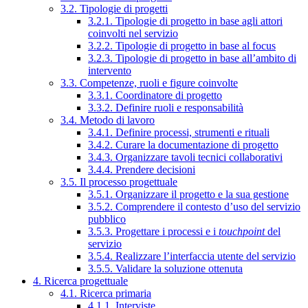
3.2. Tipologie di progetti
3.2.1. Tipologie di progetto in base agli attori
coinvolti nel servizio
3.2.2. Tipologie di progetto in base al focus
3.2.3. Tipologie di progetto in base all’ambito di
intervento
3.3. Competenze, ruoli e figure coinvolte
3.3.1. Coordinatore di progetto
3.3.2. Definire ruoli e responsabilità
3.4. Metodo di lavoro
3.4.1. Definire processi, strumenti e rituali
3.4.2. Curare la documentazione di progetto
3.4.3. Organizzare tavoli tecnici collaborativi
3.4.4. Prendere decisioni
3.5. Il processo progettuale
3.5.1. Organizzare il progetto e la sua gestione
3.5.2. Comprendere il contesto d’uso del servizio
pubblico
3.5.3. Progettare i processi e i
touchpoint
del
servizio
3.5.4. Realizzare l’interfaccia utente del servizio
3.5.5. Validare la soluzione ottenuta
4. Ricerca progettuale
4.1. Ricerca primaria
4.1.1. Interviste