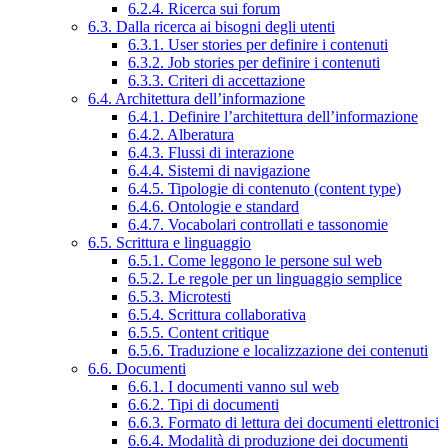
6.2.4. Ricerca sui forum
6.3. Dalla ricerca ai bisogni degli utenti
6.3.1. User stories per definire i contenuti
6.3.2. Job stories per definire i contenuti
6.3.3. Criteri di accettazione
6.4. Architettura dell’informazione
6.4.1. Definire l’architettura dell’informazione
6.4.2. Alberatura
6.4.3. Flussi di interazione
6.4.4. Sistemi di navigazione
6.4.5. Tipologie di contenuto (content type)
6.4.6. Ontologie e standard
6.4.7. Vocabolari controllati e tassonomie
6.5. Scrittura e linguaggio
6.5.1. Come leggono le persone sul web
6.5.2. Le regole per un linguaggio semplice
6.5.3. Microtesti
6.5.4. Scrittura collaborativa
6.5.5. Content critique
6.5.6. Traduzione e localizzazione dei contenuti
6.6. Documenti
6.6.1. I documenti vanno sul web
6.6.2. Tipi di documenti
6.6.3. Formato di lettura dei documenti elettronici
6.6.4. Modalità di produzione dei documenti