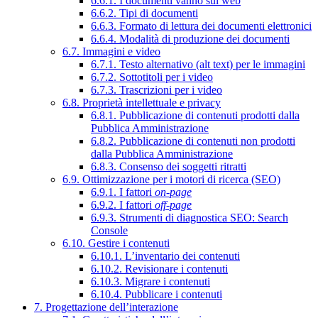
6.6.1. I documenti vanno sul web
6.6.2. Tipi di documenti
6.6.3. Formato di lettura dei documenti elettronici
6.6.4. Modalità di produzione dei documenti
6.7. Immagini e video
6.7.1. Testo alternativo (alt text) per le immagini
6.7.2. Sottotitoli per i video
6.7.3. Trascrizioni per i video
6.8. Proprietà intellettuale e privacy
6.8.1. Pubblicazione di contenuti prodotti dalla
Pubblica Amministrazione
6.8.2. Pubblicazione di contenuti non prodotti
dalla Pubblica Amministrazione
6.8.3. Consenso dei soggetti ritratti
6.9. Ottimizzazione per i motori di ricerca (SEO)
6.9.1. I fattori
on-page
6.9.2. I fattori
off-page
6.9.3. Strumenti di diagnostica SEO: Search
Console
6.10. Gestire i contenuti
6.10.1. L’inventario dei contenuti
6.10.2. Revisionare i contenuti
6.10.3. Migrare i contenuti
6.10.4. Pubblicare i contenuti
7. Progettazione dell’interazione