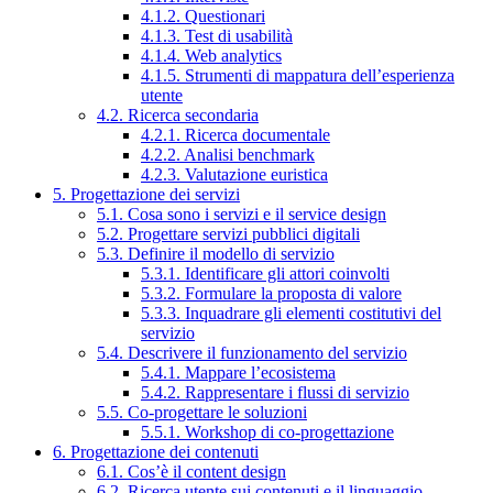
4.1.2. Questionari
4.1.3. Test di usabilità
4.1.4. Web analytics
4.1.5. Strumenti di mappatura dell’esperienza
utente
4.2. Ricerca secondaria
4.2.1. Ricerca documentale
4.2.2. Analisi benchmark
4.2.3. Valutazione euristica
5. Progettazione dei servizi
5.1. Cosa sono i servizi e il service design
5.2. Progettare servizi pubblici digitali
5.3. Definire il modello di servizio
5.3.1. Identificare gli attori coinvolti
5.3.2. Formulare la proposta di valore
5.3.3. Inquadrare gli elementi costitutivi del
servizio
5.4. Descrivere il funzionamento del servizio
5.4.1. Mappare l’ecosistema
5.4.2. Rappresentare i flussi di servizio
5.5. Co-progettare le soluzioni
5.5.1. Workshop di co-progettazione
6. Progettazione dei contenuti
6.1. Cos’è il content design
6.2. Ricerca utente sui contenuti e il linguaggio