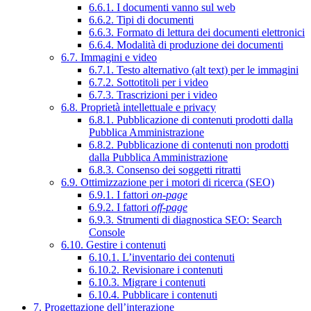
6.6.1. I documenti vanno sul web
6.6.2. Tipi di documenti
6.6.3. Formato di lettura dei documenti elettronici
6.6.4. Modalità di produzione dei documenti
6.7. Immagini e video
6.7.1. Testo alternativo (alt text) per le immagini
6.7.2. Sottotitoli per i video
6.7.3. Trascrizioni per i video
6.8. Proprietà intellettuale e privacy
6.8.1. Pubblicazione di contenuti prodotti dalla
Pubblica Amministrazione
6.8.2. Pubblicazione di contenuti non prodotti
dalla Pubblica Amministrazione
6.8.3. Consenso dei soggetti ritratti
6.9. Ottimizzazione per i motori di ricerca (SEO)
6.9.1. I fattori
on-page
6.9.2. I fattori
off-page
6.9.3. Strumenti di diagnostica SEO: Search
Console
6.10. Gestire i contenuti
6.10.1. L’inventario dei contenuti
6.10.2. Revisionare i contenuti
6.10.3. Migrare i contenuti
6.10.4. Pubblicare i contenuti
7. Progettazione dell’interazione