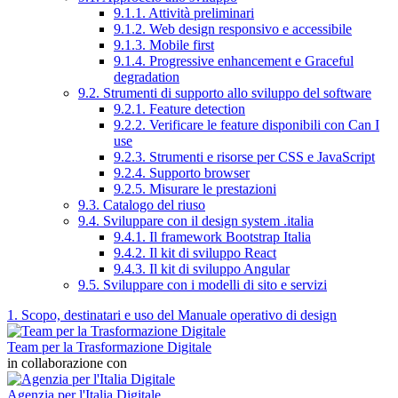
9.1.1. Attività preliminari
9.1.2. Web design responsivo e accessibile
9.1.3. Mobile first
9.1.4. Progressive enhancement e Graceful
degradation
9.2. Strumenti di supporto allo sviluppo del software
9.2.1. Feature detection
9.2.2. Verificare le feature disponibili con Can I
use
9.2.3. Strumenti e risorse per CSS e JavaScript
9.2.4. Supporto browser
9.2.5. Misurare le prestazioni
9.3. Catalogo del riuso
9.4. Sviluppare con il design system .italia
9.4.1. Il framework Bootstrap Italia
9.4.2. Il kit di sviluppo React
9.4.3. Il kit di sviluppo Angular
9.5. Sviluppare con i modelli di sito e servizi
1. Scopo, destinatari e uso del Manuale operativo di design
Team per la Trasformazione Digitale
in collaborazione con
Agenzia per l'Italia Digitale