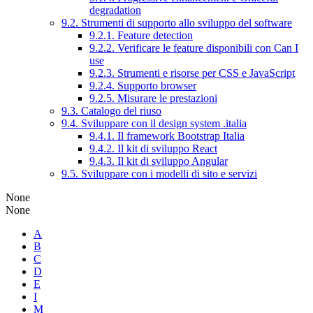
degradation
9.2. Strumenti di supporto allo sviluppo del software
9.2.1. Feature detection
9.2.2. Verificare le feature disponibili con Can I
use
9.2.3. Strumenti e risorse per CSS e JavaScript
9.2.4. Supporto browser
9.2.5. Misurare le prestazioni
9.3. Catalogo del riuso
9.4. Sviluppare con il design system .italia
9.4.1. Il framework Bootstrap Italia
9.4.2. Il kit di sviluppo React
9.4.3. Il kit di sviluppo Angular
9.5. Sviluppare con i modelli di sito e servizi
None
None
A
B
C
D
E
I
M