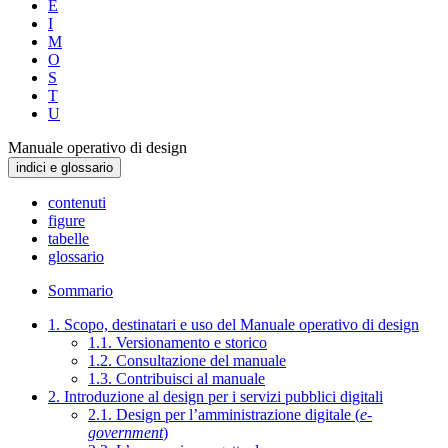
E
I
M
O
S
T
U
Manuale operativo di design
indici e glossario
contenuti
figure
tabelle
glossario
Sommario
1. Scopo, destinatari e uso del Manuale operativo di design
1.1. Versionamento e storico
1.2. Consultazione del manuale
1.3. Contribuisci al manuale
2. Introduzione al design per i servizi pubblici digitali
2.1. Design per l’amministrazione digitale (
e-
government
)