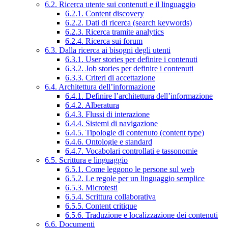
6.2. Ricerca utente sui contenuti e il linguaggio
6.2.1. Content discovery
6.2.2. Dati di ricerca (search keywords)
6.2.3. Ricerca tramite analytics
6.2.4. Ricerca sui forum
6.3. Dalla ricerca ai bisogni degli utenti
6.3.1. User stories per definire i contenuti
6.3.2. Job stories per definire i contenuti
6.3.3. Criteri di accettazione
6.4. Architettura dell’informazione
6.4.1. Definire l’architettura dell’informazione
6.4.2. Alberatura
6.4.3. Flussi di interazione
6.4.4. Sistemi di navigazione
6.4.5. Tipologie di contenuto (content type)
6.4.6. Ontologie e standard
6.4.7. Vocabolari controllati e tassonomie
6.5. Scrittura e linguaggio
6.5.1. Come leggono le persone sul web
6.5.2. Le regole per un linguaggio semplice
6.5.3. Microtesti
6.5.4. Scrittura collaborativa
6.5.5. Content critique
6.5.6. Traduzione e localizzazione dei contenuti
6.6. Documenti