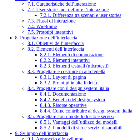
7.1. Caratteristiche dell’interazione
7.2. User stories per definire l’interazione
7.2.1. Differenza tra scenari e user stories
7.3. Flussi di interazione
7.4. Wireframe
7.5. Prototipi interattivi
8. Progettazione dell’interfaccia
8.1. Obiettivi dell’interfaccia
8.2. Elementi dell’interfaccia
8.2.1. Elementi di composizione
8.2.2. Elementi interattivi
8.2.3. Elementi testuali (microtesti)
8.3. Progettare e costruire in alta fedeltà
8.3.1. Layout di pagina
8.3.2. Prototipi in alta fedeltà
8.4. Progettare con il design system .italia
8.4.1. Documentazione
8.4.2. Benefici del design system
8.4.3. Risorse operative
8.4.4. Come contribuire al design system .italia
8.5. Progettare con i modelli di sito e servizi
8.5.1. Vantaggi dell’utilizzo dei modelli
8.5.2. I modelli di sito e servizi disponibili
9. Sviluppo dell’interfaccia
9.1. Approccio allo sviluppo