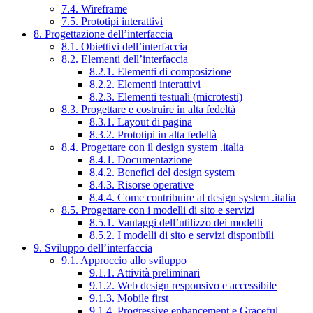
7.4. Wireframe
7.5. Prototipi interattivi
8. Progettazione dell’interfaccia
8.1. Obiettivi dell’interfaccia
8.2. Elementi dell’interfaccia
8.2.1. Elementi di composizione
8.2.2. Elementi interattivi
8.2.3. Elementi testuali (microtesti)
8.3. Progettare e costruire in alta fedeltà
8.3.1. Layout di pagina
8.3.2. Prototipi in alta fedeltà
8.4. Progettare con il design system .italia
8.4.1. Documentazione
8.4.2. Benefici del design system
8.4.3. Risorse operative
8.4.4. Come contribuire al design system .italia
8.5. Progettare con i modelli di sito e servizi
8.5.1. Vantaggi dell’utilizzo dei modelli
8.5.2. I modelli di sito e servizi disponibili
9. Sviluppo dell’interfaccia
9.1. Approccio allo sviluppo
9.1.1. Attività preliminari
9.1.2. Web design responsivo e accessibile
9.1.3. Mobile first
9.1.4. Progressive enhancement e Graceful