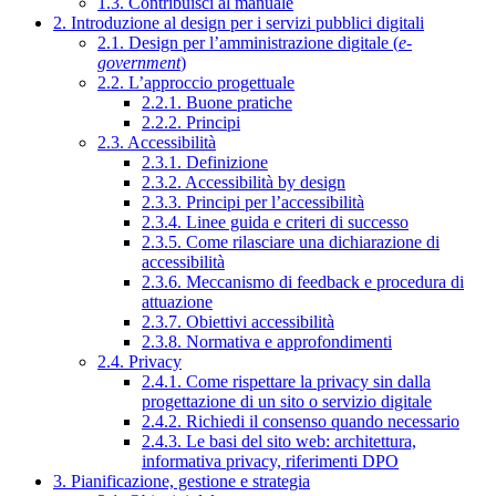
1.3. Contribuisci al manuale
2. Introduzione al design per i servizi pubblici digitali
2.1. Design per l’amministrazione digitale (
e-
government
)
2.2. L’approccio progettuale
2.2.1. Buone pratiche
2.2.2. Principi
2.3. Accessibilità
2.3.1. Definizione
2.3.2. Accessibilità by design
2.3.3. Principi per l’accessibilità
2.3.4. Linee guida e criteri di successo
2.3.5. Come rilasciare una dichiarazione di
accessibilità
2.3.6. Meccanismo di feedback e procedura di
attuazione
2.3.7. Obiettivi accessibilità
2.3.8. Normativa e approfondimenti
2.4. Privacy
2.4.1. Come rispettare la privacy sin dalla
progettazione di un sito o servizio digitale
2.4.2. Richiedi il consenso quando necessario
2.4.3. Le basi del sito web: architettura,
informativa privacy, riferimenti DPO
3. Pianificazione, gestione e strategia