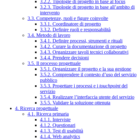
3.2.2. Tipologie di progetto in base al focus
3.2.3. Tipologie di progetto in base all’ambito di
intervento
3.3. Competenze, ruoli e figure coinvolte
3.3.1. Coordinatore di progetto
3.3.2. Definire ruoli e responsabilità
3.4. Metodo di lavoro
3.4.1. Definire processi, strumenti e rituali
3.4.2. Curare la documentazione di progetto
3.4.3. Organizzare tavoli tecnici collaborativi
3.4.4. Prendere decisioni
3.5. Il processo progettuale
3.5.1. Organizzare il progetto e la sua gestione
3.5.2. Comprendere il contesto d’uso del servizio
pubblico
3.5.3. Progettare i processi e i
touchpoint
del
servizio
3.5.4. Realizzare l’interfaccia utente del servizio
3.5.5. Validare la soluzione ottenuta
4. Ricerca progettuale
4.1. Ricerca primaria
4.1.1. Interviste
4.1.2. Questionari
4.1.3. Test di usabilità
4.1.4. Web analytics