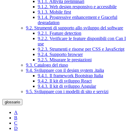
9.1.1. Attività preliminari
9.1.2. Web design responsivo e accessibile
9.1.3. Mobile first
9.1.4. Progressive enhancement e Graceful
degradation
9.2. Strumenti di supporto allo sviluppo del software
9.2.1. Feature detection
9.2.2. Verificare le feature disponibili con Can I
use
9.2.3. Strumenti e risorse per CSS e JavaScript
9.2.4. Supporto browser
9.2.5. Misurare le prestazioni
9.3. Catalogo del riuso
9.4. Sviluppare con il design system .italia
9.4.1. Il framework Bootstrap Italia
9.4.2. Il kit di sviluppo React
9.4.3. Il kit di sviluppo Angular
9.5. Sviluppare con i modelli di sito e servizi
glossario
A
B
C
D