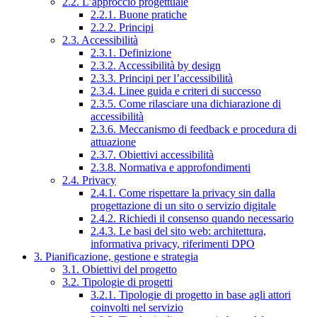
2.2. L’approccio progettuale
2.2.1. Buone pratiche
2.2.2. Principi
2.3. Accessibilità
2.3.1. Definizione
2.3.2. Accessibilità by design
2.3.3. Principi per l’accessibilità
2.3.4. Linee guida e criteri di successo
2.3.5. Come rilasciare una dichiarazione di
accessibilità
2.3.6. Meccanismo di feedback e procedura di
attuazione
2.3.7. Obiettivi accessibilità
2.3.8. Normativa e approfondimenti
2.4. Privacy
2.4.1. Come rispettare la privacy sin dalla
progettazione di un sito o servizio digitale
2.4.2. Richiedi il consenso quando necessario
2.4.3. Le basi del sito web: architettura,
informativa privacy, riferimenti DPO
3. Pianificazione, gestione e strategia
3.1. Obiettivi del progetto
3.2. Tipologie di progetti
3.2.1. Tipologie di progetto in base agli attori
coinvolti nel servizio