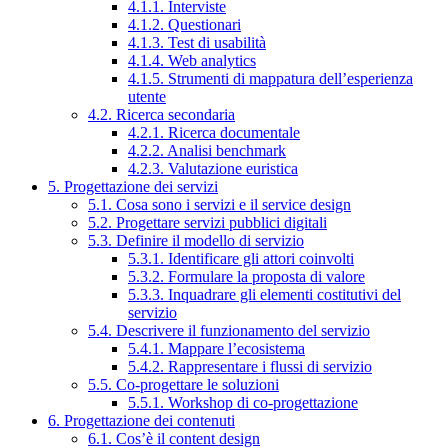
4.1.1. Interviste
4.1.2. Questionari
4.1.3. Test di usabilità
4.1.4. Web analytics
4.1.5. Strumenti di mappatura dell’esperienza
utente
4.2. Ricerca secondaria
4.2.1. Ricerca documentale
4.2.2. Analisi benchmark
4.2.3. Valutazione euristica
5. Progettazione dei servizi
5.1. Cosa sono i servizi e il service design
5.2. Progettare servizi pubblici digitali
5.3. Definire il modello di servizio
5.3.1. Identificare gli attori coinvolti
5.3.2. Formulare la proposta di valore
5.3.3. Inquadrare gli elementi costitutivi del
servizio
5.4. Descrivere il funzionamento del servizio
5.4.1. Mappare l’ecosistema
5.4.2. Rappresentare i flussi di servizio
5.5. Co-progettare le soluzioni
5.5.1. Workshop di co-progettazione
6. Progettazione dei contenuti
6.1. Cos’è il content design