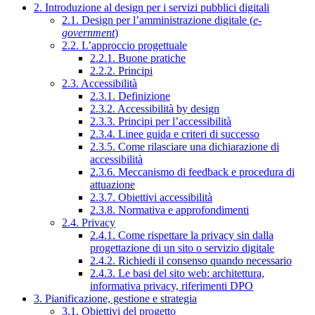
2. Introduzione al design per i servizi pubblici digitali
2.1. Design per l’amministrazione digitale (
e-
government
)
2.2. L’approccio progettuale
2.2.1. Buone pratiche
2.2.2. Principi
2.3. Accessibilità
2.3.1. Definizione
2.3.2. Accessibilità by design
2.3.3. Principi per l’accessibilità
2.3.4. Linee guida e criteri di successo
2.3.5. Come rilasciare una dichiarazione di
accessibilità
2.3.6. Meccanismo di feedback e procedura di
attuazione
2.3.7. Obiettivi accessibilità
2.3.8. Normativa e approfondimenti
2.4. Privacy
2.4.1. Come rispettare la privacy sin dalla
progettazione di un sito o servizio digitale
2.4.2. Richiedi il consenso quando necessario
2.4.3. Le basi del sito web: architettura,
informativa privacy, riferimenti DPO
3. Pianificazione, gestione e strategia
3.1. Obiettivi del progetto