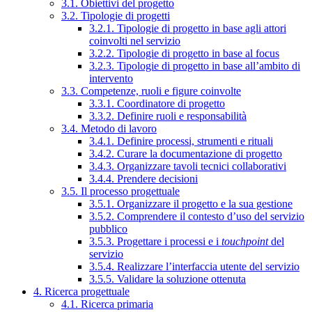
3.1. Obiettivi del progetto
3.2. Tipologie di progetti
3.2.1. Tipologie di progetto in base agli attori
coinvolti nel servizio
3.2.2. Tipologie di progetto in base al focus
3.2.3. Tipologie di progetto in base all’ambito di
intervento
3.3. Competenze, ruoli e figure coinvolte
3.3.1. Coordinatore di progetto
3.3.2. Definire ruoli e responsabilità
3.4. Metodo di lavoro
3.4.1. Definire processi, strumenti e rituali
3.4.2. Curare la documentazione di progetto
3.4.3. Organizzare tavoli tecnici collaborativi
3.4.4. Prendere decisioni
3.5. Il processo progettuale
3.5.1. Organizzare il progetto e la sua gestione
3.5.2. Comprendere il contesto d’uso del servizio
pubblico
3.5.3. Progettare i processi e i
touchpoint
del
servizio
3.5.4. Realizzare l’interfaccia utente del servizio
3.5.5. Validare la soluzione ottenuta
4. Ricerca progettuale
4.1. Ricerca primaria