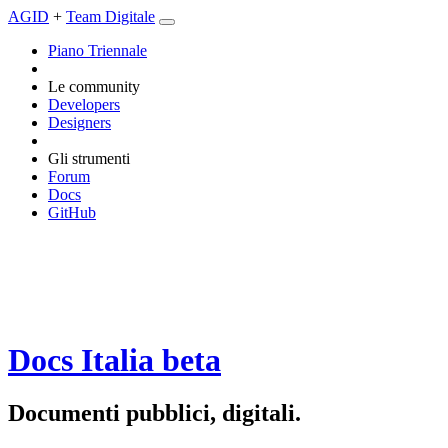
AGID
+
Team Digitale
Piano Triennale
Le community
Developers
Designers
Gli strumenti
Forum
Docs
GitHub
Docs Italia
beta
Documenti pubblici, digitali.