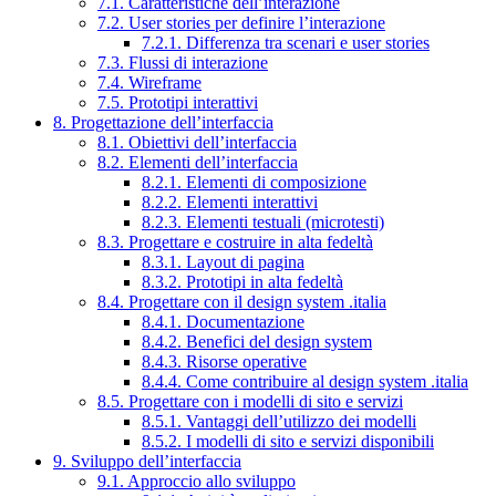
7.1. Caratteristiche dell’interazione
7.2. User stories per definire l’interazione
7.2.1. Differenza tra scenari e user stories
7.3. Flussi di interazione
7.4. Wireframe
7.5. Prototipi interattivi
8. Progettazione dell’interfaccia
8.1. Obiettivi dell’interfaccia
8.2. Elementi dell’interfaccia
8.2.1. Elementi di composizione
8.2.2. Elementi interattivi
8.2.3. Elementi testuali (microtesti)
8.3. Progettare e costruire in alta fedeltà
8.3.1. Layout di pagina
8.3.2. Prototipi in alta fedeltà
8.4. Progettare con il design system .italia
8.4.1. Documentazione
8.4.2. Benefici del design system
8.4.3. Risorse operative
8.4.4. Come contribuire al design system .italia
8.5. Progettare con i modelli di sito e servizi
8.5.1. Vantaggi dell’utilizzo dei modelli
8.5.2. I modelli di sito e servizi disponibili
9. Sviluppo dell’interfaccia
9.1. Approccio allo sviluppo