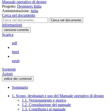
Manuale operativo di design
Progetto:
Designers Italia
Amministrazione:
italia
Cerca nel documento
Cerca nel documento
Informazioni
versione-corrente
Scarica
pdf
html
epub
Sorgente
Azioni
indice dei contenuti
Sommario
1. Scopo, destinatari e uso del Manuale operativo di design
1.1. Versionamento e storico
1.2. Consultazione del manuale
1.3. Contribuisci al manuale