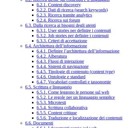
6.2.1. Content discovery
6.2.2. Dati di ricerca (search keywords)
6.2.3. Ricerca tramite analytics
6.2.4. Ricerca sui forum
6.3. Dalla ricerca ai bisogni degli utenti
6.3.1. User stories per definire i contenuti
6.3.2. Job stories per definire i contenuti
6.3.3. Criteri di accettazione
6.4. Architettura dell’informazione
6.4.1. Definire l’architettura dell’informazione
6.4.2. Alberatura
6.4.3. Flussi di interazione
6.4.4. Sistemi di navigazione
6.4.5. Tipologie di contenuto (content type)
6.4.6. Ontologie e standard
6.4.7. Vocabolari controllati e tassonomie
6.5. Scrittura e linguaggio
6.5.1. Come leggono le persone sul web
6.5.2. Le regole per un linguaggio semplice
6.5.3. Microtesti
6.5.4. Scrittura collaborativa
6.5.5. Content critique
6.5.6. Traduzione e localizzazione dei contenuti
6.6. Documenti