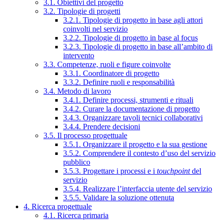
3.1. Obiettivi del progetto
3.2. Tipologie di progetti
3.2.1. Tipologie di progetto in base agli attori
coinvolti nel servizio
3.2.2. Tipologie di progetto in base al focus
3.2.3. Tipologie di progetto in base all’ambito di
intervento
3.3. Competenze, ruoli e figure coinvolte
3.3.1. Coordinatore di progetto
3.3.2. Definire ruoli e responsabilità
3.4. Metodo di lavoro
3.4.1. Definire processi, strumenti e rituali
3.4.2. Curare la documentazione di progetto
3.4.3. Organizzare tavoli tecnici collaborativi
3.4.4. Prendere decisioni
3.5. Il processo progettuale
3.5.1. Organizzare il progetto e la sua gestione
3.5.2. Comprendere il contesto d’uso del servizio
pubblico
3.5.3. Progettare i processi e i
touchpoint
del
servizio
3.5.4. Realizzare l’interfaccia utente del servizio
3.5.5. Validare la soluzione ottenuta
4. Ricerca progettuale
4.1. Ricerca primaria