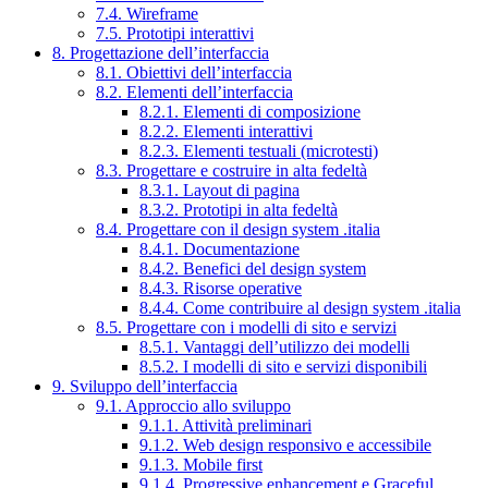
7.4. Wireframe
7.5. Prototipi interattivi
8. Progettazione dell’interfaccia
8.1. Obiettivi dell’interfaccia
8.2. Elementi dell’interfaccia
8.2.1. Elementi di composizione
8.2.2. Elementi interattivi
8.2.3. Elementi testuali (microtesti)
8.3. Progettare e costruire in alta fedeltà
8.3.1. Layout di pagina
8.3.2. Prototipi in alta fedeltà
8.4. Progettare con il design system .italia
8.4.1. Documentazione
8.4.2. Benefici del design system
8.4.3. Risorse operative
8.4.4. Come contribuire al design system .italia
8.5. Progettare con i modelli di sito e servizi
8.5.1. Vantaggi dell’utilizzo dei modelli
8.5.2. I modelli di sito e servizi disponibili
9. Sviluppo dell’interfaccia
9.1. Approccio allo sviluppo
9.1.1. Attività preliminari
9.1.2. Web design responsivo e accessibile
9.1.3. Mobile first
9.1.4. Progressive enhancement e Graceful