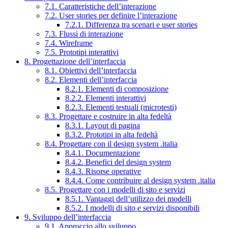
7.1. Caratteristiche dell’interazione
7.2. User stories per definire l’interazione
7.2.1. Differenza tra scenari e user stories
7.3. Flussi di interazione
7.4. Wireframe
7.5. Prototipi interattivi
8. Progettazione dell’interfaccia
8.1. Obiettivi dell’interfaccia
8.2. Elementi dell’interfaccia
8.2.1. Elementi di composizione
8.2.2. Elementi interattivi
8.2.3. Elementi testuali (microtesti)
8.3. Progettare e costruire in alta fedeltà
8.3.1. Layout di pagina
8.3.2. Prototipi in alta fedeltà
8.4. Progettare con il design system .italia
8.4.1. Documentazione
8.4.2. Benefici del design system
8.4.3. Risorse operative
8.4.4. Come contribuire al design system .italia
8.5. Progettare con i modelli di sito e servizi
8.5.1. Vantaggi dell’utilizzo dei modelli
8.5.2. I modelli di sito e servizi disponibili
9. Sviluppo dell’interfaccia
9.1. Approccio allo sviluppo