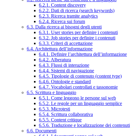
6.2.1. Content discovery
6.2.2. Dati di ricerca (search keywords)
6.2.3. Ricerca tramite analytics
6.2.4. Ricerca sui forum
6.3. Dalla ricerca ai bisogni degli utenti
6.3.1. User stories per definire i contenuti
6.3.2. Job stories per definire i contenuti
6.3.3. Criteri di accettazione
6.4. Architettura dell’informazione
6.4.1. Definire l’architettura dell’informazione
6.4.2. Alberatura
6.4.3. Flussi di interazione
6.4.4. Sistemi di navigazione
6.4.5. Tipologie di contenuto (content type)
6.4.6. Ontologie e standard
6.4.7. Vocabolari controllati e tassonomie
6.5. Scrittura e linguaggio
6.5.1. Come leggono le persone sul web
6.5.2. Le regole per un linguaggio semplice
6.5.3. Microtesti
6.5.4. Scrittura collaborativa
6.5.5. Content critique
6.5.6. Traduzione e localizzazione dei contenuti
6.6. Documenti