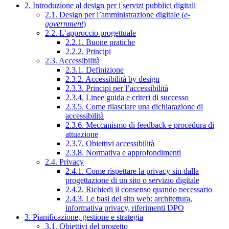
2. Introduzione al design per i servizi pubblici digitali
2.1. Design per l’amministrazione digitale (
e-
government
)
2.2. L’approccio progettuale
2.2.1. Buone pratiche
2.2.2. Principi
2.3. Accessibilità
2.3.1. Definizione
2.3.2. Accessibilità by design
2.3.3. Principi per l’accessibilità
2.3.4. Linee guida e criteri di successo
2.3.5. Come rilasciare una dichiarazione di
accessibilità
2.3.6. Meccanismo di feedback e procedura di
attuazione
2.3.7. Obiettivi accessibilità
2.3.8. Normativa e approfondimenti
2.4. Privacy
2.4.1. Come rispettare la privacy sin dalla
progettazione di un sito o servizio digitale
2.4.2. Richiedi il consenso quando necessario
2.4.3. Le basi del sito web: architettura,
informativa privacy, riferimenti DPO
3. Pianificazione, gestione e strategia
3.1. Obiettivi del progetto