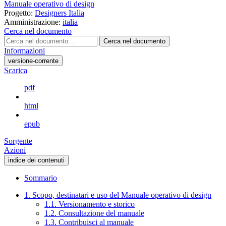
Manuale operativo di design
Progetto:
Designers Italia
Amministrazione:
italia
Cerca nel documento
Cerca nel documento
Informazioni
versione-corrente
Scarica
pdf
html
epub
Sorgente
Azioni
indice dei contenuti
Sommario
1. Scopo, destinatari e uso del Manuale operativo di design
1.1. Versionamento e storico
1.2. Consultazione del manuale
1.3. Contribuisci al manuale