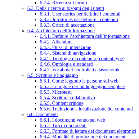
6.2.4. Ricerca sui forum
6.3. Dalla ricerca ai bisogni degli utenti
6.3.1. User stories per definire i contenuti
6.3.2. Job stories per definire i contenuti
6.3.3. Criteri di accettazione
6.4. Architettura dell’informazione
6.4.1. Definire l’architettura dell’informazione
6.4.2. Alberatura
6.4.3. Flussi di interazione
6.4.4. Sistemi di navigazione
6.4.5. Tipologie di contenuto (content type)
6.4.6. Ontologie e standard
6.4.7. Vocabolari controllati e tassonomie
6.5. Scrittura e linguaggio
6.5.1. Come leggono le persone sul web
6.5.2. Le regole per un linguaggio semplice
6.5.3. Microtesti
6.5.4. Scrittura collaborativa
6.5.5. Content critique
6.5.6. Traduzione e localizzazione dei contenuti
6.6. Documenti
6.6.1. I documenti vanno sul web
6.6.2. Tipi di documenti
6.6.3. Formato di lettura dei documenti elettronici
6.6.4. Modalità di produzione dei documenti