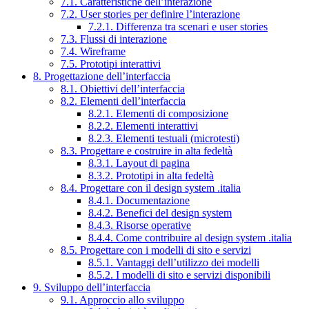
7.1. Caratteristiche dell’interazione
7.2. User stories per definire l’interazione
7.2.1. Differenza tra scenari e user stories
7.3. Flussi di interazione
7.4. Wireframe
7.5. Prototipi interattivi
8. Progettazione dell’interfaccia
8.1. Obiettivi dell’interfaccia
8.2. Elementi dell’interfaccia
8.2.1. Elementi di composizione
8.2.2. Elementi interattivi
8.2.3. Elementi testuali (microtesti)
8.3. Progettare e costruire in alta fedeltà
8.3.1. Layout di pagina
8.3.2. Prototipi in alta fedeltà
8.4. Progettare con il design system .italia
8.4.1. Documentazione
8.4.2. Benefici del design system
8.4.3. Risorse operative
8.4.4. Come contribuire al design system .italia
8.5. Progettare con i modelli di sito e servizi
8.5.1. Vantaggi dell’utilizzo dei modelli
8.5.2. I modelli di sito e servizi disponibili
9. Sviluppo dell’interfaccia
9.1. Approccio allo sviluppo