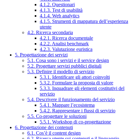
4.1.2. Questionari
4.1.3. Test di usabilità
4.1.4. Web analytics
4.1.5. Strumenti di mappatura dell’esperienza
utente
4.2. Ricerca secondaria
4.2.1. Ricerca documentale
4.2.2. Analisi benchmark
4.2.3. Valutazione euristica
5. Progettazione dei servizi
5.1. Cosa sono i servizi e il service design
5.2. Progettare servizi pubblici digitali
5.3. Definire il modello di servizio
5.3.1. Identificare gli attori coinvolti
5.3.2. Formulare la proposta di valore
5.3.3. Inquadrare gli elementi costitutivi del
servizio
5.4. Descrivere il funzionamento del servizio
5.4.1. Mappare l’ecosistema
5.4.2. Rappresentare i flussi di servizio
5.5. Co-progettare le soluzioni
5.5.1. Workshop di co-progettazione
6. Progettazione dei contenuti
6.1. Cos’è il content design
6.2. Ricerca utente sui contenuti e il linguaggio