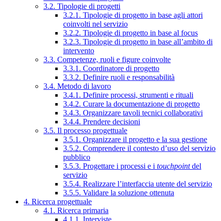
3.2. Tipologie di progetti
3.2.1. Tipologie di progetto in base agli attori
coinvolti nel servizio
3.2.2. Tipologie di progetto in base al focus
3.2.3. Tipologie di progetto in base all’ambito di
intervento
3.3. Competenze, ruoli e figure coinvolte
3.3.1. Coordinatore di progetto
3.3.2. Definire ruoli e responsabilità
3.4. Metodo di lavoro
3.4.1. Definire processi, strumenti e rituali
3.4.2. Curare la documentazione di progetto
3.4.3. Organizzare tavoli tecnici collaborativi
3.4.4. Prendere decisioni
3.5. Il processo progettuale
3.5.1. Organizzare il progetto e la sua gestione
3.5.2. Comprendere il contesto d’uso del servizio
pubblico
3.5.3. Progettare i processi e i
touchpoint
del
servizio
3.5.4. Realizzare l’interfaccia utente del servizio
3.5.5. Validare la soluzione ottenuta
4. Ricerca progettuale
4.1. Ricerca primaria
4.1.1. Interviste