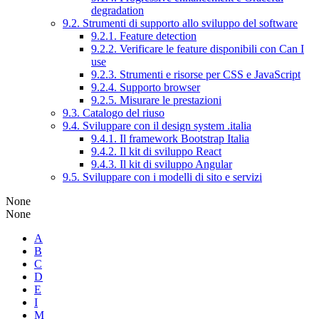
degradation
9.2. Strumenti di supporto allo sviluppo del software
9.2.1. Feature detection
9.2.2. Verificare le feature disponibili con Can I
use
9.2.3. Strumenti e risorse per CSS e JavaScript
9.2.4. Supporto browser
9.2.5. Misurare le prestazioni
9.3. Catalogo del riuso
9.4. Sviluppare con il design system .italia
9.4.1. Il framework Bootstrap Italia
9.4.2. Il kit di sviluppo React
9.4.3. Il kit di sviluppo Angular
9.5. Sviluppare con i modelli di sito e servizi
None
None
A
B
C
D
E
I
M