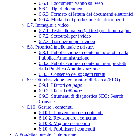
6.6.1. I documenti vanno sul web
6.6.2. Tipi di documenti
6.6.3. Formato di lettura dei documenti elettronici
6.6.4. Modalità di produzione dei documenti
6.7. Immagini e video
6.7.1. Testo alternativo (alt text) per le immagini
6.7.2. Sottotitoli per i video
6.7.3. Trascrizioni per i video
6.8. Proprietà intellettuale e privacy
6.8.1. Pubblicazione di contenuti prodotti dalla
Pubblica Amministrazione
6.8.2. Pubblicazione di contenuti non prodotti
dalla Pubblica Amministrazione
6.8.3. Consenso dei soggetti ritratti
6.9. Ottimizzazione per i motori di ricerca (SEO)
6.9.1. I fattori
on-page
6.9.2. I fattori
off-page
6.9.3. Strumenti di diagnostica SEO: Search
Console
6.10. Gestire i contenuti
6.10.1. L’inventario dei contenuti
6.10.2. Revisionare i contenuti
6.10.3. Migrare i contenuti
6.10.4. Pubblicare i contenuti
7. Progettazione dell’interazione