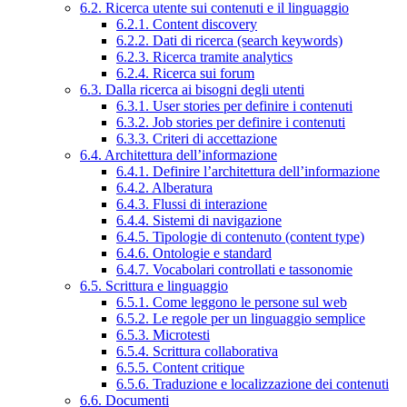
6.2. Ricerca utente sui contenuti e il linguaggio
6.2.1. Content discovery
6.2.2. Dati di ricerca (search keywords)
6.2.3. Ricerca tramite analytics
6.2.4. Ricerca sui forum
6.3. Dalla ricerca ai bisogni degli utenti
6.3.1. User stories per definire i contenuti
6.3.2. Job stories per definire i contenuti
6.3.3. Criteri di accettazione
6.4. Architettura dell’informazione
6.4.1. Definire l’architettura dell’informazione
6.4.2. Alberatura
6.4.3. Flussi di interazione
6.4.4. Sistemi di navigazione
6.4.5. Tipologie di contenuto (content type)
6.4.6. Ontologie e standard
6.4.7. Vocabolari controllati e tassonomie
6.5. Scrittura e linguaggio
6.5.1. Come leggono le persone sul web
6.5.2. Le regole per un linguaggio semplice
6.5.3. Microtesti
6.5.4. Scrittura collaborativa
6.5.5. Content critique
6.5.6. Traduzione e localizzazione dei contenuti
6.6. Documenti