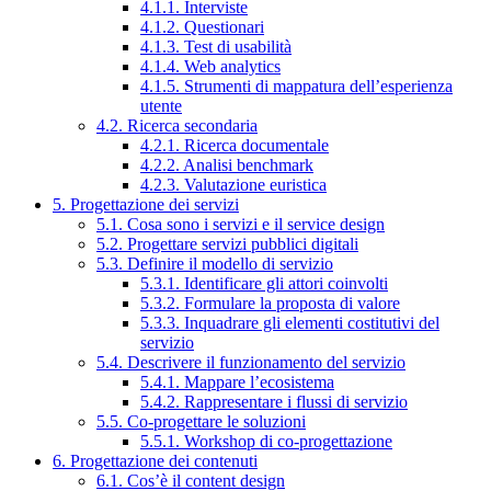
4.1.1. Interviste
4.1.2. Questionari
4.1.3. Test di usabilità
4.1.4. Web analytics
4.1.5. Strumenti di mappatura dell’esperienza
utente
4.2. Ricerca secondaria
4.2.1. Ricerca documentale
4.2.2. Analisi benchmark
4.2.3. Valutazione euristica
5. Progettazione dei servizi
5.1. Cosa sono i servizi e il service design
5.2. Progettare servizi pubblici digitali
5.3. Definire il modello di servizio
5.3.1. Identificare gli attori coinvolti
5.3.2. Formulare la proposta di valore
5.3.3. Inquadrare gli elementi costitutivi del
servizio
5.4. Descrivere il funzionamento del servizio
5.4.1. Mappare l’ecosistema
5.4.2. Rappresentare i flussi di servizio
5.5. Co-progettare le soluzioni
5.5.1. Workshop di co-progettazione
6. Progettazione dei contenuti
6.1. Cos’è il content design