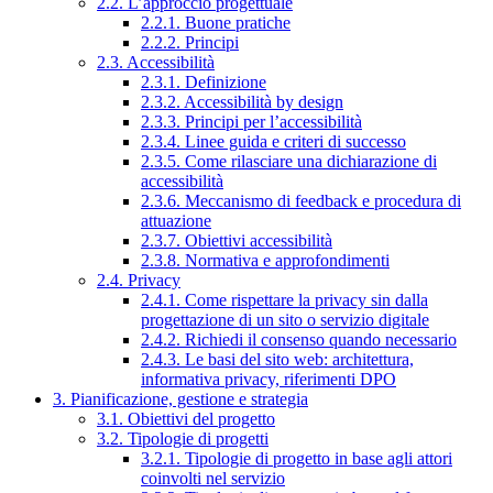
2.2. L’approccio progettuale
2.2.1. Buone pratiche
2.2.2. Principi
2.3. Accessibilità
2.3.1. Definizione
2.3.2. Accessibilità by design
2.3.3. Principi per l’accessibilità
2.3.4. Linee guida e criteri di successo
2.3.5. Come rilasciare una dichiarazione di
accessibilità
2.3.6. Meccanismo di feedback e procedura di
attuazione
2.3.7. Obiettivi accessibilità
2.3.8. Normativa e approfondimenti
2.4. Privacy
2.4.1. Come rispettare la privacy sin dalla
progettazione di un sito o servizio digitale
2.4.2. Richiedi il consenso quando necessario
2.4.3. Le basi del sito web: architettura,
informativa privacy, riferimenti DPO
3. Pianificazione, gestione e strategia
3.1. Obiettivi del progetto
3.2. Tipologie di progetti
3.2.1. Tipologie di progetto in base agli attori
coinvolti nel servizio