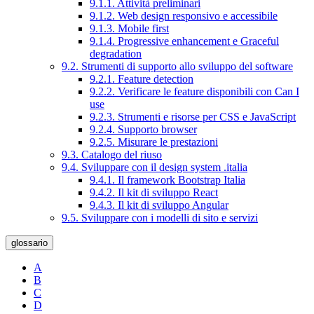
9.1.1. Attività preliminari
9.1.2. Web design responsivo e accessibile
9.1.3. Mobile first
9.1.4. Progressive enhancement e Graceful
degradation
9.2. Strumenti di supporto allo sviluppo del software
9.2.1. Feature detection
9.2.2. Verificare le feature disponibili con Can I
use
9.2.3. Strumenti e risorse per CSS e JavaScript
9.2.4. Supporto browser
9.2.5. Misurare le prestazioni
9.3. Catalogo del riuso
9.4. Sviluppare con il design system .italia
9.4.1. Il framework Bootstrap Italia
9.4.2. Il kit di sviluppo React
9.4.3. Il kit di sviluppo Angular
9.5. Sviluppare con i modelli di sito e servizi
glossario
A
B
C
D