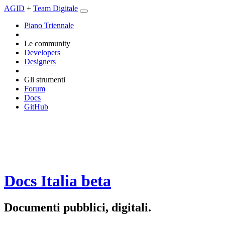
AGID
+
Team Digitale
Piano Triennale
Le community
Developers
Designers
Gli strumenti
Forum
Docs
GitHub
Docs Italia
beta
Documenti pubblici, digitali.