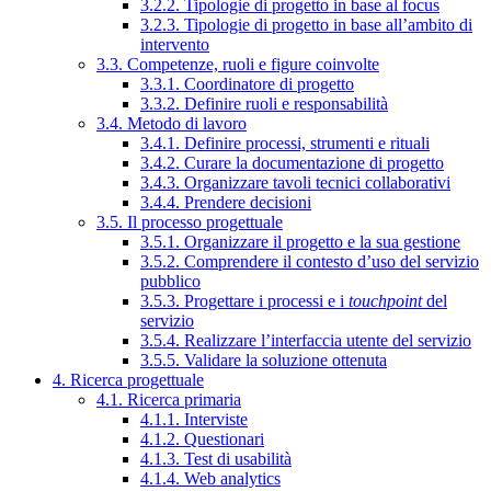
3.2.2. Tipologie di progetto in base al focus
3.2.3. Tipologie di progetto in base all’ambito di
intervento
3.3. Competenze, ruoli e figure coinvolte
3.3.1. Coordinatore di progetto
3.3.2. Definire ruoli e responsabilità
3.4. Metodo di lavoro
3.4.1. Definire processi, strumenti e rituali
3.4.2. Curare la documentazione di progetto
3.4.3. Organizzare tavoli tecnici collaborativi
3.4.4. Prendere decisioni
3.5. Il processo progettuale
3.5.1. Organizzare il progetto e la sua gestione
3.5.2. Comprendere il contesto d’uso del servizio
pubblico
3.5.3. Progettare i processi e i
touchpoint
del
servizio
3.5.4. Realizzare l’interfaccia utente del servizio
3.5.5. Validare la soluzione ottenuta
4. Ricerca progettuale
4.1. Ricerca primaria
4.1.1. Interviste
4.1.2. Questionari
4.1.3. Test di usabilità
4.1.4. Web analytics