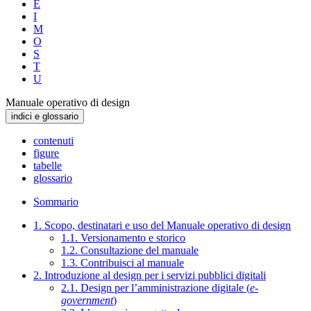
E
I
M
O
S
T
U
Manuale operativo di design
indici e glossario
contenuti
figure
tabelle
glossario
Sommario
1. Scopo, destinatari e uso del Manuale operativo di design
1.1. Versionamento e storico
1.2. Consultazione del manuale
1.3. Contribuisci al manuale
2. Introduzione al design per i servizi pubblici digitali
2.1. Design per l’amministrazione digitale (
e-
government
)