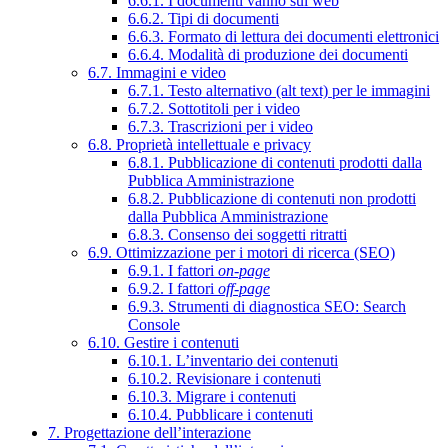
6.6.1. I documenti vanno sul web
6.6.2. Tipi di documenti
6.6.3. Formato di lettura dei documenti elettronici
6.6.4. Modalità di produzione dei documenti
6.7. Immagini e video
6.7.1. Testo alternativo (alt text) per le immagini
6.7.2. Sottotitoli per i video
6.7.3. Trascrizioni per i video
6.8. Proprietà intellettuale e privacy
6.8.1. Pubblicazione di contenuti prodotti dalla
Pubblica Amministrazione
6.8.2. Pubblicazione di contenuti non prodotti
dalla Pubblica Amministrazione
6.8.3. Consenso dei soggetti ritratti
6.9. Ottimizzazione per i motori di ricerca (SEO)
6.9.1. I fattori
on-page
6.9.2. I fattori
off-page
6.9.3. Strumenti di diagnostica SEO: Search
Console
6.10. Gestire i contenuti
6.10.1. L’inventario dei contenuti
6.10.2. Revisionare i contenuti
6.10.3. Migrare i contenuti
6.10.4. Pubblicare i contenuti
7. Progettazione dell’interazione