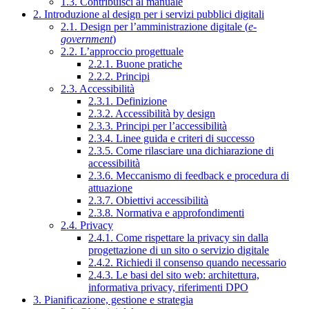
1.3. Contribuisci al manuale
2. Introduzione al design per i servizi pubblici digitali
2.1. Design per l’amministrazione digitale (
e-
government
)
2.2. L’approccio progettuale
2.2.1. Buone pratiche
2.2.2. Principi
2.3. Accessibilità
2.3.1. Definizione
2.3.2. Accessibilità by design
2.3.3. Principi per l’accessibilità
2.3.4. Linee guida e criteri di successo
2.3.5. Come rilasciare una dichiarazione di
accessibilità
2.3.6. Meccanismo di feedback e procedura di
attuazione
2.3.7. Obiettivi accessibilità
2.3.8. Normativa e approfondimenti
2.4. Privacy
2.4.1. Come rispettare la privacy sin dalla
progettazione di un sito o servizio digitale
2.4.2. Richiedi il consenso quando necessario
2.4.3. Le basi del sito web: architettura,
informativa privacy, riferimenti DPO
3. Pianificazione, gestione e strategia