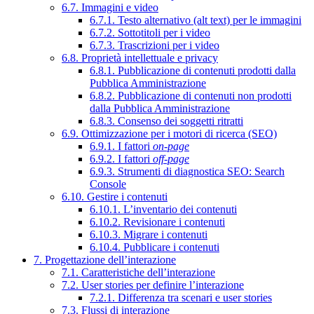
6.7. Immagini e video
6.7.1. Testo alternativo (alt text) per le immagini
6.7.2. Sottotitoli per i video
6.7.3. Trascrizioni per i video
6.8. Proprietà intellettuale e privacy
6.8.1. Pubblicazione di contenuti prodotti dalla
Pubblica Amministrazione
6.8.2. Pubblicazione di contenuti non prodotti
dalla Pubblica Amministrazione
6.8.3. Consenso dei soggetti ritratti
6.9. Ottimizzazione per i motori di ricerca (SEO)
6.9.1. I fattori
on-page
6.9.2. I fattori
off-page
6.9.3. Strumenti di diagnostica SEO: Search
Console
6.10. Gestire i contenuti
6.10.1. L’inventario dei contenuti
6.10.2. Revisionare i contenuti
6.10.3. Migrare i contenuti
6.10.4. Pubblicare i contenuti
7. Progettazione dell’interazione
7.1. Caratteristiche dell’interazione
7.2. User stories per definire l’interazione
7.2.1. Differenza tra scenari e user stories
7.3. Flussi di interazione