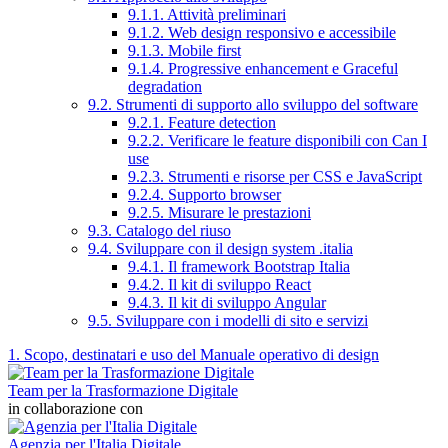
9.1.1. Attività preliminari
9.1.2. Web design responsivo e accessibile
9.1.3. Mobile first
9.1.4. Progressive enhancement e Graceful
degradation
9.2. Strumenti di supporto allo sviluppo del software
9.2.1. Feature detection
9.2.2. Verificare le feature disponibili con Can I
use
9.2.3. Strumenti e risorse per CSS e JavaScript
9.2.4. Supporto browser
9.2.5. Misurare le prestazioni
9.3. Catalogo del riuso
9.4. Sviluppare con il design system .italia
9.4.1. Il framework Bootstrap Italia
9.4.2. Il kit di sviluppo React
9.4.3. Il kit di sviluppo Angular
9.5. Sviluppare con i modelli di sito e servizi
1. Scopo, destinatari e uso del Manuale operativo di design
Team per la Trasformazione Digitale
in collaborazione con
Agenzia per l'Italia Digitale