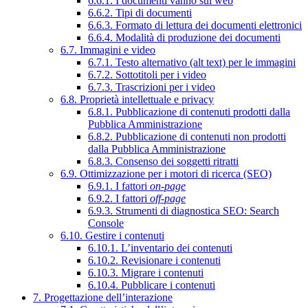
6.6.1. I documenti vanno sul web
6.6.2. Tipi di documenti
6.6.3. Formato di lettura dei documenti elettronici
6.6.4. Modalità di produzione dei documenti
6.7. Immagini e video
6.7.1. Testo alternativo (alt text) per le immagini
6.7.2. Sottotitoli per i video
6.7.3. Trascrizioni per i video
6.8. Proprietà intellettuale e privacy
6.8.1. Pubblicazione di contenuti prodotti dalla
Pubblica Amministrazione
6.8.2. Pubblicazione di contenuti non prodotti
dalla Pubblica Amministrazione
6.8.3. Consenso dei soggetti ritratti
6.9. Ottimizzazione per i motori di ricerca (SEO)
6.9.1. I fattori
on-page
6.9.2. I fattori
off-page
6.9.3. Strumenti di diagnostica SEO: Search
Console
6.10. Gestire i contenuti
6.10.1. L’inventario dei contenuti
6.10.2. Revisionare i contenuti
6.10.3. Migrare i contenuti
6.10.4. Pubblicare i contenuti
7. Progettazione dell’interazione