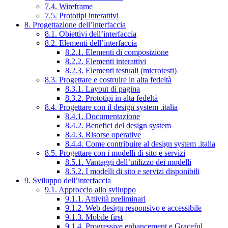
7.4. Wireframe
7.5. Prototipi interattivi
8. Progettazione dell’interfaccia
8.1. Obiettivi dell’interfaccia
8.2. Elementi dell’interfaccia
8.2.1. Elementi di composizione
8.2.2. Elementi interattivi
8.2.3. Elementi testuali (microtesti)
8.3. Progettare e costruire in alta fedeltà
8.3.1. Layout di pagina
8.3.2. Prototipi in alta fedeltà
8.4. Progettare con il design system .italia
8.4.1. Documentazione
8.4.2. Benefici del design system
8.4.3. Risorse operative
8.4.4. Come contribuire al design system .italia
8.5. Progettare con i modelli di sito e servizi
8.5.1. Vantaggi dell’utilizzo dei modelli
8.5.2. I modelli di sito e servizi disponibili
9. Sviluppo dell’interfaccia
9.1. Approccio allo sviluppo
9.1.1. Attività preliminari
9.1.2. Web design responsivo e accessibile
9.1.3. Mobile first
9.1.4. Progressive enhancement e Graceful