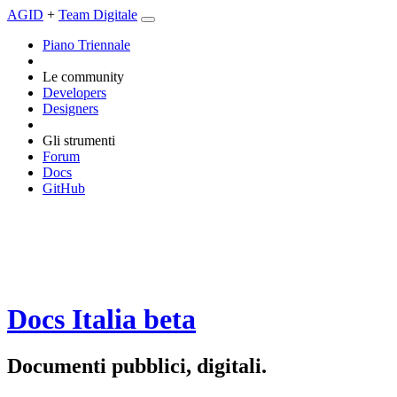
AGID
+
Team Digitale
Piano Triennale
Le community
Developers
Designers
Gli strumenti
Forum
Docs
GitHub
Docs Italia
beta
Documenti pubblici, digitali.