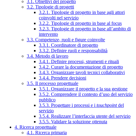
3.1. Obiettivi del progetto
3.2. Tipologie di progetti
3.2.1. Tipologie di progetto in base agli attori
coinvolti nel servizio
3.2.2. Tipologie di progetto in base al focus
3.2.3. Tipologie di progetto in base all’ambito di
intervento
3.3. Competenze, ruoli e figure coinvolte
3.3.1. Coordinatore di progetto
3.3.2. Definire ruoli e responsabilità
3.4. Metodo di lavoro
3.4.1. Definire processi, strumenti e rituali
3.4.2. Curare la documentazione di progetto
3.4.3. Organizzare tavoli tecnici collaborativi
3.4.4. Prendere decisioni
3.5. Il processo progettuale
3.5.1. Organizzare il progetto e la sua gestione
3.5.2. Comprendere il contesto d’uso del servizio
pubblico
3.5.3. Progettare i processi e i
touchpoint
del
servizio
3.5.4. Realizzare l’interfaccia utente del servizio
3.5.5. Validare la soluzione ottenuta
4. Ricerca progettuale
4.1. Ricerca primaria