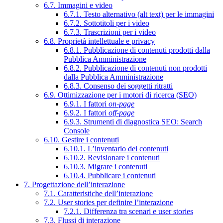
6.7. Immagini e video
6.7.1. Testo alternativo (alt text) per le immagini
6.7.2. Sottotitoli per i video
6.7.3. Trascrizioni per i video
6.8. Proprietà intellettuale e privacy
6.8.1. Pubblicazione di contenuti prodotti dalla
Pubblica Amministrazione
6.8.2. Pubblicazione di contenuti non prodotti
dalla Pubblica Amministrazione
6.8.3. Consenso dei soggetti ritratti
6.9. Ottimizzazione per i motori di ricerca (SEO)
6.9.1. I fattori
on-page
6.9.2. I fattori
off-page
6.9.3. Strumenti di diagnostica SEO: Search
Console
6.10. Gestire i contenuti
6.10.1. L’inventario dei contenuti
6.10.2. Revisionare i contenuti
6.10.3. Migrare i contenuti
6.10.4. Pubblicare i contenuti
7. Progettazione dell’interazione
7.1. Caratteristiche dell’interazione
7.2. User stories per definire l’interazione
7.2.1. Differenza tra scenari e user stories
7.3. Flussi di interazione