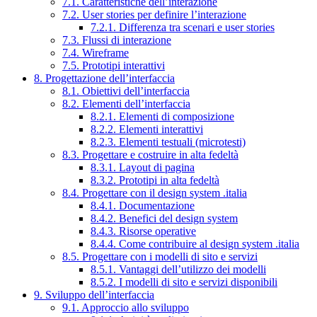
7.1. Caratteristiche dell’interazione
7.2. User stories per definire l’interazione
7.2.1. Differenza tra scenari e user stories
7.3. Flussi di interazione
7.4. Wireframe
7.5. Prototipi interattivi
8. Progettazione dell’interfaccia
8.1. Obiettivi dell’interfaccia
8.2. Elementi dell’interfaccia
8.2.1. Elementi di composizione
8.2.2. Elementi interattivi
8.2.3. Elementi testuali (microtesti)
8.3. Progettare e costruire in alta fedeltà
8.3.1. Layout di pagina
8.3.2. Prototipi in alta fedeltà
8.4. Progettare con il design system .italia
8.4.1. Documentazione
8.4.2. Benefici del design system
8.4.3. Risorse operative
8.4.4. Come contribuire al design system .italia
8.5. Progettare con i modelli di sito e servizi
8.5.1. Vantaggi dell’utilizzo dei modelli
8.5.2. I modelli di sito e servizi disponibili
9. Sviluppo dell’interfaccia
9.1. Approccio allo sviluppo