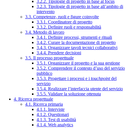
3.2.2. Tipologie di progetto in base al focus
3.2.3. Tipologie di progetto in base all’ambito di
intervento
3.3. Competenze, ruoli e figure coinvolte
3.3.1. Coordinatore di progetto
3.3.2. Definire ruoli e responsabilità
3.4. Metodo di lavoro
3.4.1. Definire processi, strumenti e rituali
3.4.2. Curare la documentazione di progetto
3.4.3. Organizzare tavoli tecnici collaborativi
3.4.4. Prendere decisioni
3.5. Il processo progettuale
3.5.1. Organizzare il progetto e la sua gestione
3.5.2. Comprendere il contesto d’uso del servizio
pubblico
3.5.3. Progettare i processi e i
touchpoint
del
servizio
3.5.4. Realizzare l’interfaccia utente del servizio
3.5.5. Validare la soluzione ottenuta
4. Ricerca progettuale
4.1. Ricerca primaria
4.1.1. Interviste
4.1.2. Questionari
4.1.3. Test di usabilità
4.1.4. Web analytics