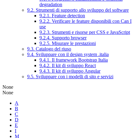
degradation
9.2. Strumenti di supporto allo sviluppo del software
9.2.1. Feature detection
9.2.2. Verificare le feature disponibili con Can I
use
9.2.3. Strumenti e risorse per CSS e JavaScript
9.2.4. Supporto browser
9.2.5. Misurare le prestazioni
9.3. Catalogo del riuso
9.4. Sviluppare con il design system .italia
9.4.1. Il framework Bootstrap Italia
9.4.2. Il kit di sviluppo React
9.4.3. Il kit di sviluppo Angular
9.5. Sviluppare con i modelli di sito e servizi
None
None
A
B
C
D
E
I
M