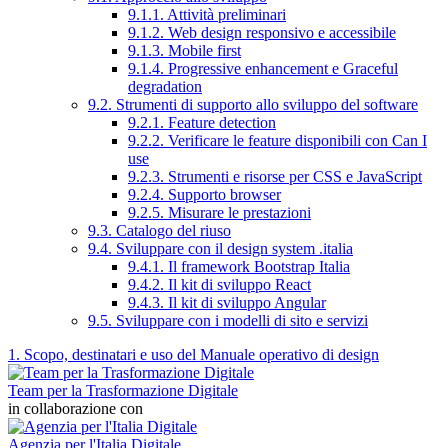
9.1.1. Attività preliminari
9.1.2. Web design responsivo e accessibile
9.1.3. Mobile first
9.1.4. Progressive enhancement e Graceful
degradation
9.2. Strumenti di supporto allo sviluppo del software
9.2.1. Feature detection
9.2.2. Verificare le feature disponibili con Can I
use
9.2.3. Strumenti e risorse per CSS e JavaScript
9.2.4. Supporto browser
9.2.5. Misurare le prestazioni
9.3. Catalogo del riuso
9.4. Sviluppare con il design system .italia
9.4.1. Il framework Bootstrap Italia
9.4.2. Il kit di sviluppo React
9.4.3. Il kit di sviluppo Angular
9.5. Sviluppare con i modelli di sito e servizi
1. Scopo, destinatari e uso del Manuale operativo di design
Team per la Trasformazione Digitale
in collaborazione con
Agenzia per l'Italia Digitale