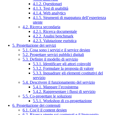
4.1.2. Questionari
4.1.3. Test di usabilità
4.1.4. Web analytics
4.1.5. Strumenti di mappatura dell’esperienza
utente
4.2. Ricerca secondaria
4.2.1. Ricerca documentale
4.2.2. Analisi benchmark
4.2.3. Valutazione euristica
5. Progettazione dei servizi
5.1. Cosa sono i servizi e il service design
5.2. Progettare servizi pubblici digitali
5.3. Definire il modello di servizio
5.3.1. Identificare gli attori coinvolti
5.3.2. Formulare la proposta di valore
5.3.3. Inquadrare gli elementi costitutivi del
servizio
5.4. Descrivere il funzionamento del servizio
5.4.1. Mappare l’ecosistema
5.4.2. Rappresentare i flussi di servizio
5.5. Co-progettare le soluzioni
5.5.1. Workshop di co-progettazione
6. Progettazione dei contenuti
6.1. Cos’è il content design
6.2. Ricerca utente sui contenuti e il linguaggio