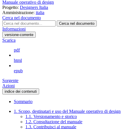
Manuale operativo di design
Progetto:
Designers Italia
Amministrazione:
italia
Cerca nel documento
Cerca nel documento
Informazioni
versione-corrente
Scarica
pdf
html
epub
Sorgente
Azioni
indice dei contenuti
Sommario
1. Scopo, destinatari e uso del Manuale operativo di design
1.1. Versionamento e storico
1.2. Consultazione del manuale
1.3. Contribuisci al manuale