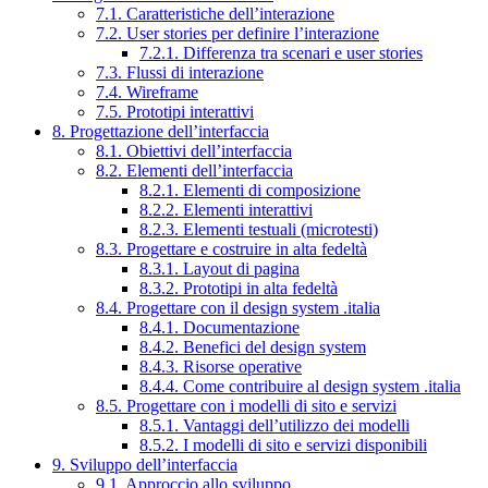
7.1. Caratteristiche dell’interazione
7.2. User stories per definire l’interazione
7.2.1. Differenza tra scenari e user stories
7.3. Flussi di interazione
7.4. Wireframe
7.5. Prototipi interattivi
8. Progettazione dell’interfaccia
8.1. Obiettivi dell’interfaccia
8.2. Elementi dell’interfaccia
8.2.1. Elementi di composizione
8.2.2. Elementi interattivi
8.2.3. Elementi testuali (microtesti)
8.3. Progettare e costruire in alta fedeltà
8.3.1. Layout di pagina
8.3.2. Prototipi in alta fedeltà
8.4. Progettare con il design system .italia
8.4.1. Documentazione
8.4.2. Benefici del design system
8.4.3. Risorse operative
8.4.4. Come contribuire al design system .italia
8.5. Progettare con i modelli di sito e servizi
8.5.1. Vantaggi dell’utilizzo dei modelli
8.5.2. I modelli di sito e servizi disponibili
9. Sviluppo dell’interfaccia
9.1. Approccio allo sviluppo