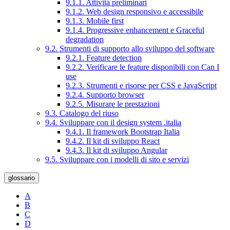
9.1.1. Attività preliminari
9.1.2. Web design responsivo e accessibile
9.1.3. Mobile first
9.1.4. Progressive enhancement e Graceful
degradation
9.2. Strumenti di supporto allo sviluppo del software
9.2.1. Feature detection
9.2.2. Verificare le feature disponibili con Can I
use
9.2.3. Strumenti e risorse per CSS e JavaScript
9.2.4. Supporto browser
9.2.5. Misurare le prestazioni
9.3. Catalogo del riuso
9.4. Sviluppare con il design system .italia
9.4.1. Il framework Bootstrap Italia
9.4.2. Il kit di sviluppo React
9.4.3. Il kit di sviluppo Angular
9.5. Sviluppare con i modelli di sito e servizi
glossario
A
B
C
D