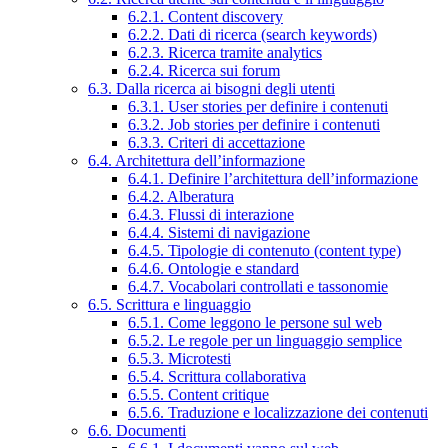
6.2.1. Content discovery
6.2.2. Dati di ricerca (search keywords)
6.2.3. Ricerca tramite analytics
6.2.4. Ricerca sui forum
6.3. Dalla ricerca ai bisogni degli utenti
6.3.1. User stories per definire i contenuti
6.3.2. Job stories per definire i contenuti
6.3.3. Criteri di accettazione
6.4. Architettura dell’informazione
6.4.1. Definire l’architettura dell’informazione
6.4.2. Alberatura
6.4.3. Flussi di interazione
6.4.4. Sistemi di navigazione
6.4.5. Tipologie di contenuto (content type)
6.4.6. Ontologie e standard
6.4.7. Vocabolari controllati e tassonomie
6.5. Scrittura e linguaggio
6.5.1. Come leggono le persone sul web
6.5.2. Le regole per un linguaggio semplice
6.5.3. Microtesti
6.5.4. Scrittura collaborativa
6.5.5. Content critique
6.5.6. Traduzione e localizzazione dei contenuti
6.6. Documenti