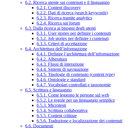
6.2. Ricerca utente sui contenuti e il linguaggio
6.2.1. Content discovery
6.2.2. Dati di ricerca (search keywords)
6.2.3. Ricerca tramite analytics
6.2.4. Ricerca sui forum
6.3. Dalla ricerca ai bisogni degli utenti
6.3.1. User stories per definire i contenuti
6.3.2. Job stories per definire i contenuti
6.3.3. Criteri di accettazione
6.4. Architettura dell’informazione
6.4.1. Definire l’architettura dell’informazione
6.4.2. Alberatura
6.4.3. Flussi di interazione
6.4.4. Sistemi di navigazione
6.4.5. Tipologie di contenuto (content type)
6.4.6. Ontologie e standard
6.4.7. Vocabolari controllati e tassonomie
6.5. Scrittura e linguaggio
6.5.1. Come leggono le persone sul web
6.5.2. Le regole per un linguaggio semplice
6.5.3. Microtesti
6.5.4. Scrittura collaborativa
6.5.5. Content critique
6.5.6. Traduzione e localizzazione dei contenuti
6.6. Documenti