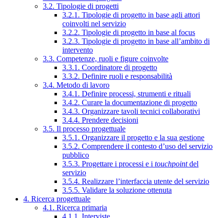
3.2. Tipologie di progetti
3.2.1. Tipologie di progetto in base agli attori
coinvolti nel servizio
3.2.2. Tipologie di progetto in base al focus
3.2.3. Tipologie di progetto in base all’ambito di
intervento
3.3. Competenze, ruoli e figure coinvolte
3.3.1. Coordinatore di progetto
3.3.2. Definire ruoli e responsabilità
3.4. Metodo di lavoro
3.4.1. Definire processi, strumenti e rituali
3.4.2. Curare la documentazione di progetto
3.4.3. Organizzare tavoli tecnici collaborativi
3.4.4. Prendere decisioni
3.5. Il processo progettuale
3.5.1. Organizzare il progetto e la sua gestione
3.5.2. Comprendere il contesto d’uso del servizio
pubblico
3.5.3. Progettare i processi e i
touchpoint
del
servizio
3.5.4. Realizzare l’interfaccia utente del servizio
3.5.5. Validare la soluzione ottenuta
4. Ricerca progettuale
4.1. Ricerca primaria
4.1.1. Interviste