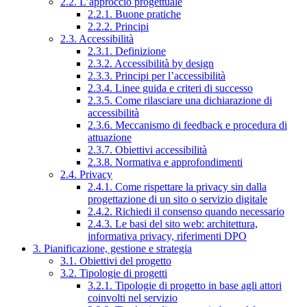
2.2. L’approccio progettuale
2.2.1. Buone pratiche
2.2.2. Principi
2.3. Accessibilità
2.3.1. Definizione
2.3.2. Accessibilità by design
2.3.3. Principi per l’accessibilità
2.3.4. Linee guida e criteri di successo
2.3.5. Come rilasciare una dichiarazione di
accessibilità
2.3.6. Meccanismo di feedback e procedura di
attuazione
2.3.7. Obiettivi accessibilità
2.3.8. Normativa e approfondimenti
2.4. Privacy
2.4.1. Come rispettare la privacy sin dalla
progettazione di un sito o servizio digitale
2.4.2. Richiedi il consenso quando necessario
2.4.3. Le basi del sito web: architettura,
informativa privacy, riferimenti DPO
3. Pianificazione, gestione e strategia
3.1. Obiettivi del progetto
3.2. Tipologie di progetti
3.2.1. Tipologie di progetto in base agli attori
coinvolti nel servizio