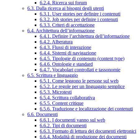
6.2.4. Ricerca sui forum
6.3. Dalla ricerca ai bisogni degli utenti
6.3.1. User stories per definire i contenuti
6.3.2. Job stories per definire i contenuti
6.3.3. Criteri di accettazione
6.4. Architettura dell’informazione
6.4.1. Definire l’architettura dell’informazione
6.4.2. Alberatura
6.4.3. Flussi di interazione
6.4.4. Sistemi di navigazione
6.4.5. Tipologie di contenuto (content type)
6.4.6. Ontologie e standard
6.4.7. Vocabolari controllati e tassonomie
6.5. Scrittura e linguaggio
6.5.1. Come leggono le persone sul web
6.5.2. Le regole per un linguaggio semplice
6.5.3. Microtesti
6.5.4. Scrittura collaborativa
6.5.5. Content critique
6.5.6. Traduzione e localizzazione dei contenuti
6.6. Documenti
6.6.1. I documenti vanno sul web
6.6.2. Tipi di documenti
6.6.3. Formato di lettura dei documenti elettronici
6.6.4. Modalità di produzione dei documenti