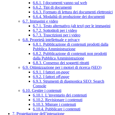
6.6.1. I documenti vanno sul web
6.6.2. Tipi di documenti
6.6.3. Formato di lettura dei documenti elettronici
6.6.4. Modalità di produzione dei documenti
6.7. Immagini e video
6.7.1. Testo alternativo (alt text) per le immagini
6.7.2. Sottotitoli per i video
6.7.3. Trascrizioni per i video
6.8. Proprietà intellettuale e privacy
6.8.1. Pubblicazione di contenuti prodotti dalla
Pubblica Amministrazione
6.8.2. Pubblicazione di contenuti non prodotti
dalla Pubblica Amministrazione
6.8.3. Consenso dei soggetti ritratti
6.9. Ottimizzazione per i motori di ricerca (SEO)
6.9.1. I fattori
on-page
6.9.2. I fattori
off-page
6.9.3. Strumenti di diagnostica SEO: Search
Console
6.10. Gestire i contenuti
6.10.1. L’inventario dei contenuti
6.10.2. Revisionare i contenuti
6.10.3. Migrare i contenuti
6.10.4. Pubblicare i contenuti
7. Progettazione dell’interazione