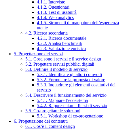
4.1.1. Interviste
4.1.2. Questionari
4.1.3. Test di usabilità
4.1.4. Web analytics
4.1.5. Strumenti di mappatura dell’esperienza
utente
4.2. Ricerca secondaria
4.2.1. Ricerca documentale
4.2.2. Analisi benchmark
4.2.3. Valutazione euristica
5. Progettazione dei servizi
5.1. Cosa sono i servizi e il service design
5.2. Progettare servizi pubblici digitali
5.3. Definire il modello di servizio
5.3.1. Identificare gli attori coinvolti
5.3.2. Formulare la proposta di valore
5.3.3. Inquadrare gli elementi costitutivi del
servizio
5.4. Descrivere il funzionamento del servizio
5.4.1. Mappare l’ecosistema
5.4.2. Rappresentare i flussi di servizio
5.5. Co-progettare le soluzioni
5.5.1. Workshop di co-progettazione
6. Progettazione dei contenuti
6.1. Cos’è il content design