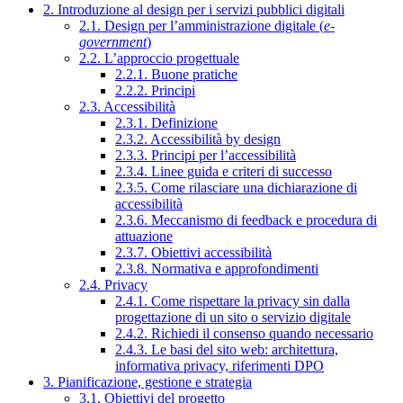
2. Introduzione al design per i servizi pubblici digitali
2.1. Design per l’amministrazione digitale (
e-
government
)
2.2. L’approccio progettuale
2.2.1. Buone pratiche
2.2.2. Principi
2.3. Accessibilità
2.3.1. Definizione
2.3.2. Accessibilità by design
2.3.3. Principi per l’accessibilità
2.3.4. Linee guida e criteri di successo
2.3.5. Come rilasciare una dichiarazione di
accessibilità
2.3.6. Meccanismo di feedback e procedura di
attuazione
2.3.7. Obiettivi accessibilità
2.3.8. Normativa e approfondimenti
2.4. Privacy
2.4.1. Come rispettare la privacy sin dalla
progettazione di un sito o servizio digitale
2.4.2. Richiedi il consenso quando necessario
2.4.3. Le basi del sito web: architettura,
informativa privacy, riferimenti DPO
3. Pianificazione, gestione e strategia
3.1. Obiettivi del progetto