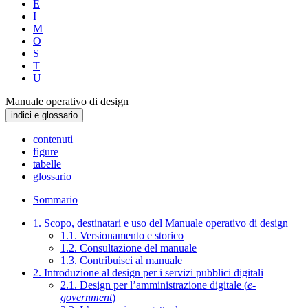
E
I
M
O
S
T
U
Manuale operativo di design
indici e glossario
contenuti
figure
tabelle
glossario
Sommario
1. Scopo, destinatari e uso del Manuale operativo di design
1.1. Versionamento e storico
1.2. Consultazione del manuale
1.3. Contribuisci al manuale
2. Introduzione al design per i servizi pubblici digitali
2.1. Design per l’amministrazione digitale (
e-
government
)